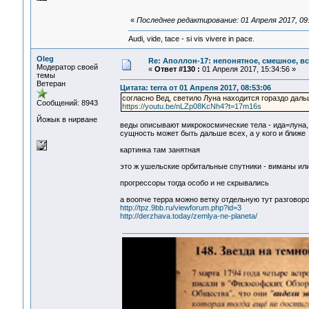
«
Последнее редактирование: 01 Апреля 2017, 09:
Audi, vide, tace - si vis vivere in pace.
Oleg
Re: Аполлон-17: непонятное, смешное, вся
Модератор своей
«
Ответ #130 :
01 Апреля 2017, 15:34:56 »
темы
Ветеран
Цитата: terra от 01 Апреля 2017, 08:53:06
согласно Вед, светило Луна находится гораздо дал
Сообщений: 8943
https://youtu.be/nLZp08KcNh4?t=17m16s
Йожык в нирване
веды описывают микрокосмические тела - ида=луна, 
сущность может быть дальше всех, а у кого и ближе
картинка там занятная
это ж ушельские орбитальные спутники - виманы или 
прогрессоры тогда особо и не скрывались
а воопче терра можно ветку отдельную тут разговор
http://tpz.9bb.ru/viewforum.php?id=3
http://derzhava.today/zemlya-ne-planeta/