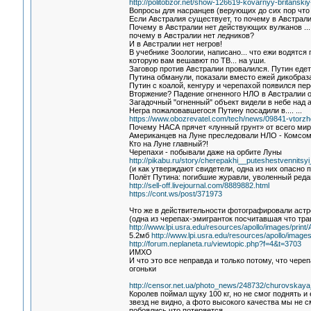
http://politobzor.net/show-126619-kovarnyy-britansk
Вопросы для насранцев (верующих до сих пор что
Если Австралия существует, то почему в Австрал
Почему в Австралии нет действующих вулканов ...
почему в Австралии нет ледников?
И в Австралии нет негров!
В учебнике Зоологии, написано... что ежи водятся 
которую вам вешавют по ТВ... на уши.
Заговор против Австралии провалился. Путин едет
Путина обманули, показали вместо ежей дикобраза
Путин с коалой, кенгуру и черепахой появился пер
Вторжение? Падение огненного НЛО в Австралии оз
Загадочный "огненный" объект видели в небе над 
Негра пожаловавшегося Путину посадили в.... ...
https://www.obozrevatel.com/tech/news/09841-vtorzhe
Почему НАСА прячет «лунный грунт» от всего мир
Американцев на Луне преследовали НЛО - Комсом
Кто на Луне главный?!
Черепахи - побывали даже на орбите Луны
http://pikabu.ru/story/cherepakhi__puteshestvennits
(и как утверждают свидетели, одна из них опасно
Полёт Путина: погибшие журавли, уволенный реда
http://sell-off.livejournal.com/8889882.html
https://cont.ws/post/371973
Что же в действительности фотографировали астр
(одна из черепах-эмигранток посчитавшая что тра
http://www.lpi.usra.edu/resources/apollo/images/print
5.2мб
http://www.lpi.usra.edu/resources/apollo/images
http://forum.neplaneta.ru/viewtopic.php?f=4&t=3703
ИМХО
И что это все неправда и только потому, что чер
огоньки
http://censor.net.ua/photo_news/248732/churovskaya
Королев поймал щуку 100 кг, но не смог поднять и е
звезд не видно, а фото высокого качества мы не с
побоялись что потеряется....