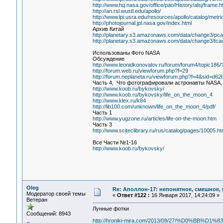
http://www.hq.nasa.gov/office/pao/History/alsj/frame.h
http://an.rsl.wustl.edu/apollo/
http://www.lpi.usra.edu/resources/apollo/catalog/metric
http://photojournal.jpl.nasa.gov/index.html
Архив Китай
http://planetary.s3.amazonaws.com/data/change3/pca
http://planetary.s3.amazonaws.com/data/change3/tca
Использованы Фото NASA
Обсуждение
http://www.leonidkonovalov.ru/forum/forum4/topic18
http://forum.web.ru/viewforum.php?f=29
http://forum.neplaneta.ru/viewforum.php?f=4&sid=d
Часть 4, Что фотографировали астронавты NASA,
http://www.koob.ru/bykovsky/
http://www.koob.ru/bykovsky/life_on_the_moon_4
http://www.klex.ru/k84
http://lib100.com/unknown/life_on_the_moon_4/pdf/
Часть 1
http://www.yugzone.ru/articles/life-on-the-moon.htm
Часть 3
http://www.sciteclibrary.ru/rus/catalog/pages/10005.ht
Все Части №1-16
http://www.koob.ru/bykovsky/
Oleg
Re: Аполлон-17: непонятное, смешное, в
Модератор своей темы
«
Ответ #122 :
16 Января 2017, 14:24:09 »
Ветеран
Лунные фотки
Сообщений: 8943
http://hroniki-mira.com/2013/09/27/%D0%