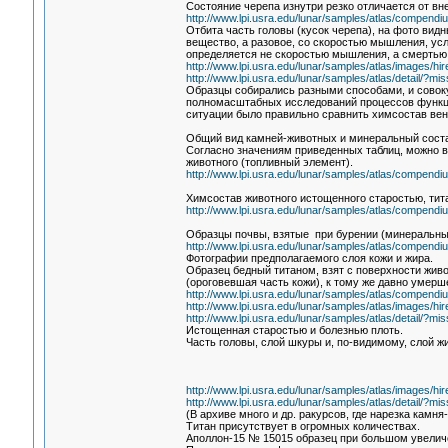
Состояние черепа изнутри резко отличается от вн
http://www.lpi.usra.edu/lunar/samples/atlas/compendi
Отбита часть головы (кусок черепа), на фото видн
вещество, а разовое, со скоростью мышления, ус
определяется не скоростью мышления, а смертью 
http://www.lpi.usra.edu/lunar/samples/atlas/images/h
http://www.lpi.usra.edu/lunar/samples/atlas/detail/
Образцы собирались разными способами, и совокуп
полномасштабных исследований процессов функцио
ситуации было правильно сравнить химсостав вен
Общий вид камней-животных и минеральный соста
Согласно значениям приведенных таблиц, можно в
животного (топливный элемент).
http://www.lpi.usra.edu/lunar/samples/atlas/compendi
Химсостав животного истощенного старостью, тита
http://www.lpi.usra.edu/lunar/samples/atlas/compendi
Образцы почвы, взятые при бурении (минеральны
http://www.lpi.usra.edu/lunar/samples/atlas/compendiu
Фотографии предполагаемого слоя кожи и жира.
Образец бедный титаном, взят с поверхности живот
(ороговевшая часть кожи), к тому же давно умерше
http://www.lpi.usra.edu/lunar/samples/atlas/compendi
http://www.lpi.usra.edu/lunar/samples/atlas/images/h
http://www.lpi.usra.edu/lunar/samples/atlas/detail/
Истощенная старостью и болезнью плоть.
Часть головы, слой шкуры и, по-видимому, слой ж
http://www.lpi.usra.edu/lunar/samples/atlas/images/h
http://www.lpi.usra.edu/lunar/samples/atlas/detail/
(В архиве много и др. ракурсов, где нарезка камн
Титан присутствует в огромных количествах.
Аполлон-15 № 15015 образец при большом увелич