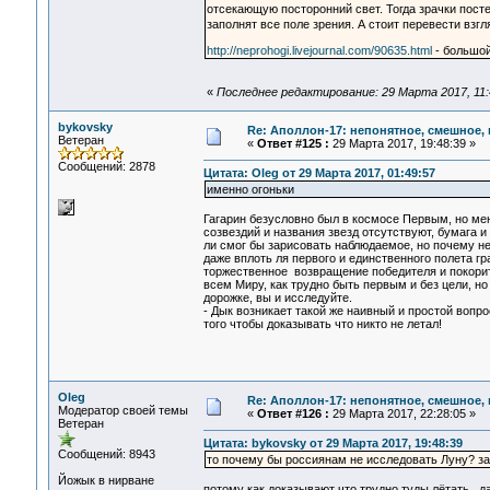
отсекающую посторонний свет. Тогда зрачки пост
заполнят все поле зрения. А стоит перевести взг
http://neprohogi.livejournal.com/90635.html
- большой
«
Последнее редактирование: 29 Марта 2017, 11:
bykovsky
Re: Аполлон-17: непонятное, смешное, в
Ветеран
«
Ответ #125 :
29 Марта 2017, 19:48:39 »
Сообщений: 2878
Цитата: Oleg от 29 Марта 2017, 01:49:57
именно огоньки
Гагарин безусловно был в космосе Первым, но ме
созвездий и названия звезд отсутствуют, бумага и
ли смог бы зарисовать наблюдаемое, но почему н
даже вплоть ля первого и единственного полета г
торжественное возвращение победителя и покорите
всем Миру, как трудно быть первым и без цели, но
дорожке, вы и исследуйте.
- Дык возникает такой же наивный и простой вопр
того чтобы доказывать что никто не летал!
Oleg
Re: Аполлон-17: непонятное, смешное, в
Модератор своей темы
«
Ответ #126 :
29 Марта 2017, 22:28:05 »
Ветеран
Цитата: bykovsky от 29 Марта 2017, 19:48:39
Сообщений: 8943
то почему бы россиянам не исследовать Луну? зам
Йожык в нирване
потому как доказывают что трудно туды лётать.. д