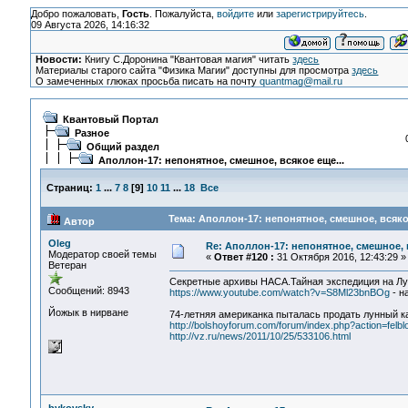
Добро пожаловать,
Гость
. Пожалуйста,
войдите
или
зарегистрируйтесь
.
09 Августа 2026, 14:16:32
Новости:
Книгу С.Доронина "Квантовая магия" читать
здесь
Материалы старого сайта "Физика Магии" доступны для просмотра
здесь
О замеченных глюках просьба писать на почту
quantmag@mail.ru
Квантовый Портал
Разное
Общий раздел
Аполлон-17: непонятное, смешное, всякое еще...
Страниц:
1
...
7
8
[
9
]
10
11
...
18
Все
Тема: Аполлон-17: непонятное, смешное, всякое
Автор
Oleg
Re: Аполлон-17: непонятное, смешное, в
Модератор своей темы
«
Ответ #120 :
31 Октября 2016, 12:43:29 »
Ветеран
Секретные архивы НАСА.Тайная экспедиция на Лун
Сообщений: 8943
https://www.youtube.com/watch?v=S8Ml23bnBOg
- н
Йожык в нирване
74-летняя американка пыталась продать лунный к
http://bolshoyforum.com/forum/index.php?action=felb
http://vz.ru/news/2011/10/25/533106.html