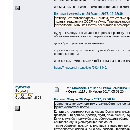
добыча самых редких элементов всё равно в милл
Цитата: bykovsky от 29 Марта 2017, 19:48:39
почему нет фотоаппарата? Причем, отсутствие фо
полета гражданина СССР на Луну. Планировалось 
покорителя Луны! без фотоматериалов и без образ
ну, да , слабоумное и наивное прожектёрство уто
оболваниваемых а на последнем - научное позна
да и вброс дезы никто не отменял..
соревнование двух систем .. узколобого протестан
и собственности
да и воякам нужны враги чтобы оправдать свои о
https://news.mail.ru/politics/29248347/
bykovsky
Re: Аполлон-17: непонятное, смешное, в
Ветеран
«
Ответ #127 :
30 Марта 2017, 05:51:28 »
Сообщений: 2878
Цитата: Oleg от 29 Марта 2017, 22:28:05
соревнование двух систем .. узколобого протеста
денег и собственности
Кстати о строителях коммунизма. Если предполож
граждан, - то деньги (доллар, фунт, песо любые) з
Если кто-либо и где-либо способен создать общес
общество функционирующее без денег.
Таким образом, презрительно писать надо не про д
потребности человека, а не сам доллар. Например