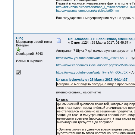
Первый в космосе: неизвестные факты о полете Г
http://tvzvezda.ru/news/vstrane_i_mire/content/2016
http://www.manonmoon.ru/articles/st60.htm
Все государственные учреждения лгут, но здесь вы
Oleg
Re: Аполлон-17: непонятное, смешное, в
Модератор своей темы
«
Ответ #124 :
29 Марта 2017, 01:49:57 »
Ветеран
Австралия ? Щука ? да! самые лунные аргументы !
Сообщений: 8943
https://www.youtube.com/watch?v=_25i8EF5nFk
- Лу
Йожык в нирване
http://www.economics.kiev.ua/index.php?id=950&view=
https://www.youtube.com/watch?v=sA4n6Oxc5XI
- А
Цитата: bykovsky от 28 Марта 2017, 04:14:37
Гагарин не мог видеть звезды, а видел проплыва
именно огоньки.. на сетчатке
Цитата:
динамический диапазон яркостей, которые однов
этом глаз имеет перед плёнкой значительное преи
не отвлекаясь на сильно освещённые предметы. Е
защищая глаз, и мы утрачиваем способность виде
некоторого времени (порядка минут) глаз снова н
аккомодации требуется до получаса .
«Зритель хочет и в дневное время видеть звезды 
чувствительность глаза настолько, что небо каже