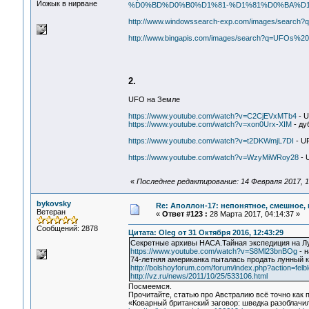
Йожык в нирване
%D0%BD%D0%B0%D1%81-%D1%81%D0%BA%D1
http://www.windowssearch-exp.com/images/sea
http://www.bingapis.com/images/search?q=UFOs
2.
UFO на Земле
https://www.youtube.com/watch?v=C2CjEVxMTb4
- U
https://www.youtube.com/watch?v=xon0Urx-XIM
- ду
https://www.youtube.com/watch?v=t2DKWmjL7DI
- U
https://www.youtube.com/watch?v=WzyMiWRoy28
- U
«
Последнее редактирование: 14 Февраля 2017, 1
bykovsky
Re: Аполлон-17: непонятное, смешное, в
Ветеран
«
Ответ #123 :
28 Марта 2017, 04:14:37 »
Сообщений: 2878
Цитата: Oleg от 31 Октября 2016, 12:43:29
Секретные архивы НАСА.Тайная экспедиция на Лу
https://www.youtube.com/watch?v=S8Ml23bnBOg
- 
74-летняя американка пыталась продать лунный 
http://bolshoyforum.com/forum/index.php?action=fel
http://vz.ru/news/2011/10/25/533106.html
Посмеемся.
Прочитайте, статью про Австралию всё точно как п
«Коварный британский заговор: шведка разоблачила