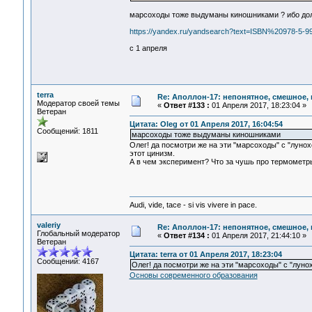
марсоходы тоже выдуманы киношниками ? ибо доле
https://yandex.ru/yandsearch?text=ISBN%20978-5-9
с 1 апреля
terra
Re: Аполлон-17: непонятное, смешное, в
Модератор своей темы
«
Ответ #133 :
01 Апреля 2017, 18:23:04 »
Ветеран
Цитата: Oleg от 01 Апреля 2017, 16:04:54
Сообщений: 1811
марсоходы тоже выдуманы киношниками
Олег! да посмотри же на эти "марсоходы" с "луно
этот цинизм.
А в чем эксперимент? Что за чушь про термометры
Audi, vide, tace - si vis vivere in pace.
valeriy
Re: Аполлон-17: непонятное, смешное, в
Глобальный модератор
«
Ответ #134 :
01 Апреля 2017, 21:44:10 »
Ветеран
Цитата: terra от 01 Апреля 2017, 18:23:04
Сообщений: 4167
Олег! да посмотри же на эти "марсоходы" с "луно
Основы современного образования