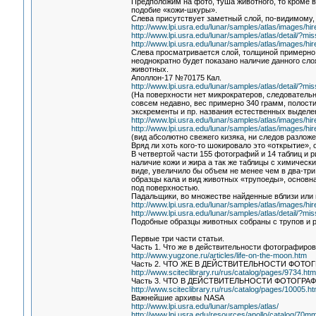
Предположим на фото, туша животного, то кроме в
подобие «кожи-шкуры».
Слева присутствует заметный слой, по-видимому, 
http://www.lpi.usra.edu/lunar/samples/atlas/images/h
http://www.lpi.usra.edu/lunar/samples/atlas/detail/
http://www.lpi.usra.edu/lunar/samples/atlas/images/h
Слева просматривается слой, толщиной примерно 
неоднократно будет показано наличие данного сл
животных.
Аполлон-17 №70175 Кал.
http://www.lpi.usra.edu/lunar/samples/atlas/detail/
(На поверхности нет микрократеров, следовательн
совсем недавно, вес примерно 340 грамм, полости
экскременты и пр. названия естественных выделе
http://www.lpi.usra.edu/lunar/samples/atlas/images/
http://www.lpi.usra.edu/lunar/samples/atlas/images/h
(вид абсолютно свежего кизяка, ни следов разлож
Вряд ли хоть кого-то шокировало это «открытие»,
В четвертой части 155 фотографий и 14 таблиц и
наличие кожи и жира а так же таблицы с химическ
виде, увеличило бы объем не менее чем в два-три
образцы кала и вид животных «трупоеды», основна
под поверхностью.
Падальщики, во множестве найденные вблизи или 
http://www.lpi.usra.edu/lunar/samples/atlas/images/h
http://www.lpi.usra.edu/lunar/samples/atlas/detail/
Подобные образцы животных собраны с трупов и 
Первые три части статьи.
Часть 1. Что же в действительности фотографиро
http://www.yugzone.ru/articles/life-on-the-moon.htm
Часть 2. ЧТО ЖЕ В ДЕЙСТВИТЕЛЬНОСТИ ФОТ
http://www.sciteclibrary.ru/rus/catalog/pages/9734.htm
Часть 3. ЧТО В ДЕЙСТВИТЕЛЬНОСТИ ФОТОГРА
http://www.sciteclibrary.ru/rus/catalog/pages/10005.ht
Важнейшие архивы NASA
http://www.lpi.usra.edu/lunar/samples/atlas/
http://www.lpi.usra.edu/resources/apollo/catalog/70mm