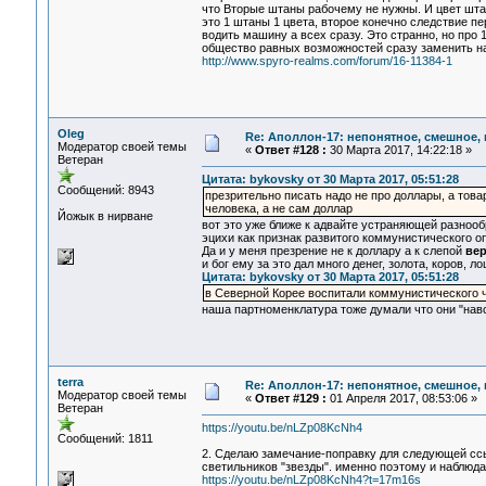
что Вторые штаны рабочему не нужны. И цвет штан
это 1 штаны 1 цвета, второе конечно следствие пе
водить машину а всех сразу. Это странно, но про 
общество равных возможностей сразу заменить на 
http://www.spyro-realms.com/forum/16-11384-1
Oleg
Re: Аполлон-17: непонятное, смешное, в
Модератор своей темы
«
Ответ #128 :
30 Марта 2017, 14:22:18 »
Ветеран
Цитата: bykovsky от 30 Марта 2017, 05:51:28
Сообщений: 8943
презрительно писать надо не про доллары, а това
человека, а не сам доллар
Йожык в нирване
вот это уже ближе к адвайте устраняющей разнооб
эцихи как признак развитого коммунистического о
Да и у меня презрение не к доллару а к слепой
вер
и бог ему за это дал много денег, золота, коров, л
Цитата: bykovsky от 30 Марта 2017, 05:51:28
в Северной Корее воспитали коммунистического ч
наша партноменклатура тоже думали что они "навс
terra
Re: Аполлон-17: непонятное, смешное, в
Модератор своей темы
«
Ответ #129 :
01 Апреля 2017, 08:53:06 »
Ветеран
https://youtu.be/nLZp08KcNh4
Сообщений: 1811
2. Сделаю замечание-поправку для следующей ссы
светильников "звезды". именно поэтому и наблю
https://youtu.be/nLZp08KcNh4?t=17m16s