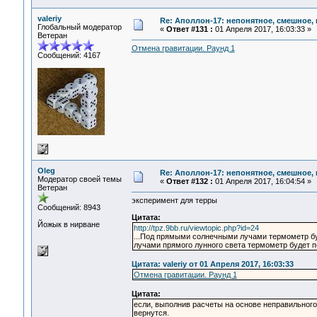
valeriy
Re: Аполлон-17: непонятное, смешное, в
Глобальный модератор
«
Ответ #131 :
01 Апреля 2017, 16:03:33 »
Ветеран
Отмена гравитации. Раунд 1
Сообщений: 4167
Oleg
Re: Аполлон-17: непонятное, смешное, в
Модератор своей темы
«
Ответ #132 :
01 Апреля 2017, 16:04:54 »
Ветеран
эксперимент для терры
Сообщений: 8943
Цитата:
Йожык в нирване
http://tpz.9bb.ru/viewtopic.php?id=24
...Под прямыми солнечными лучами термометр бу
лучами прямого лунного света термометр будет п
Цитата: valeriy от 01 Апреля 2017, 16:03:33
Отмена гравитации. Раунд 1
Цитата:
если, выполнив расчеты на основе неправильного 
вернутся.