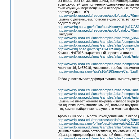
бы операторы китайского зайца, при исследовании
возможностей, для получения однозначно доказуем
фиксирующий перемещение и непрерывные фотогра
светодиодами... и?)
http://www.lpi.usra.edu/resources/apollo/catalog/70
Камень с детенышем, по всей видимости, тот же «
родительскую.
http://www.hq.nasa.gov/office/pao/History/alsj/a17/
http://www.lpi.usra.edu/resources/apollo/catalog/70
Наездник
http://www.lpi.usra.edu/lunar/samples/atlas/misc_
http://www.lpi.usra.edu/lunar/samples/atlas/compendi
http://www.lpi.usra.edu/lunar/samples/atlas/compendi
http://www.hq.nasa.gov/alsj/a12/A12SampleCat.pdf
Камень №67016, характерный нарост на спине.
http://www.lpi.usra.edu/lunar/samples/atlas/detail/
http://www.lpi.usra.edu/lunar/samples/atlas/compendi
Аполлон-16, №67016, животное с горбом, возмож
http://www.hq.nasa.gov/alsj/a16/A16SampleCat_3.pdf
Таблица показывает дефицит титана, жир отсутств
http://www.lpi.usra.edu/lunar/samples/atlas/detail/
http://www.lpi.usra.edu/lunar/samples/atlas/compendi
http://www.lpi.usra.edu/lunar/samples/atlas/detail/
Камень не имеет кожного покрова и запаса жира (
Но однотипность многих камней, наличие внутренн
что, камни, найденные на луне, это местная форм
Apollo 17 №72255, место нахождения камня около 
http://www.lpi.usra.edu/resources/apollo/catalog/70
http://www.hq.nasa.gov/office/pao/History/alsj/a17/
http://www.lpi.usra.edu/lunar/samples/atlas/detail/
(минимальное количество титана, по изложенной ве
образцов среди собранных камней большинство)
http://www.lpi.usra.edu/lunar/samples/atlas/compendi