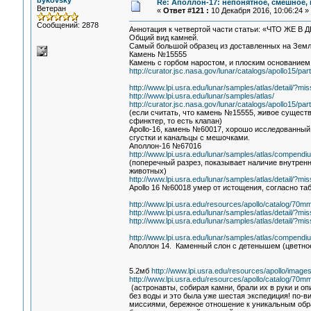
bykovsky
Re: Аполлон-17: непонятное, смешное, в
Ветеран
«
Ответ #121 :
10 Декабря 2016, 10:06:24 »
Сообщений: 2878
Аннотация к четвертой части статьи: «ЧТО 
Общий вид камней.
Самый большой образец из доставленных на Земл
Камень №15555
Камень с горбом наростом, и плоским основанием
http://curator.jsc.nasa.gov/lunar/catalogs/apollo15/par
http://www.lpi.usra.edu/lunar/samples/atlas/detail/
http://www.lpi.usra.edu/lunar/samples/atlas/
http://curator.jsc.nasa.gov/lunar/catalogs/apollo15/par
(если считать, что камень №15555, живое существо
сфинктер, то есть клапан)
Apollo-16, камень №60017, хорошо исследованный 
сгустки и канальцы с мешочками.
Аполлон-16 №67016
http://www.lpi.usra.edu/lunar/samples/atlas/compendi
(поперечный разрез, показывает наличие внутрен
животных)
http://www.lpi.usra.edu/lunar/samples/atlas/detail/
Apollo 16 №60018 умер от истощения, согласно таб
http://www.lpi.usra.edu/resources/apollo/catalog/70
http://www.lpi.usra.edu/lunar/samples/atlas/detail/
http://www.lpi.usra.edu/lunar/samples/atlas/detail/
http://www.lpi.usra.edu/lunar/samples/atlas/compendi
Аполлон 14. Каменный слон с детенышем (цветное
5.2мб
http://www.lpi.usra.edu/resources/apollo/images
http://www.lpi.usra.edu/resources/apollo/catalog/70
(астронавты, собирая камни, брали их в руки и оп
без воды и это была уже шестая экспедиция! по-
миссиями, бережное отношение к уникальным обра