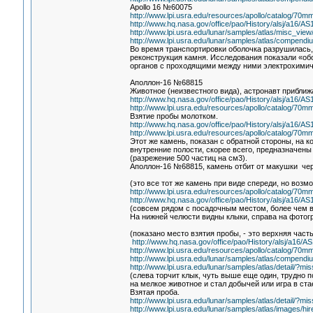
Apollo 16 №60075
http://www.lpi.usra.edu/resources/apollo/catalog/70
http://www.hq.nasa.gov/office/pao/History/alsj/a16/A
http://www.lpi.usra.edu/lunar/samples/atlas/misc_
http://www.lpi.usra.edu/lunar/samples/atlas/compendi
Во время транспортировки оболочка разрушилась,
реконструкция камня. Исследования показали «об
органов с проходящими между ними электрохими
Аполлон-16 №68815
Животное (неизвестного вида), астронавт приближ
http://www.hq.nasa.gov/office/pao/History/alsj/a16/
http://www.lpi.usra.edu/resources/apollo/catalog/70
Взятие пробы молотком.
http://www.hq.nasa.gov/office/pao/History/alsj/a16/
http://www.lpi.usra.edu/resources/apollo/catalog/70
Этот же камень, показан с обратной стороны, на к
внутренние полости, скорее всего, предназначены
(разрежение 500 частиц на см3).
Аполлон-16 №68815, камень отбит от макушки чер
(это все тот же камень при виде спереди, но возм
http://www.lpi.usra.edu/resources/apollo/catalog/70
http://www.hq.nasa.gov/office/pao/History/alsj/a16/
(совсем рядом с посадочным местом, более чем ве
На нижней челюсти видны клыки, справа на фотог
(показано место взятия пробы, - это верхняя част
http://www.hq.nasa.gov/office/pao/History/alsj/a16/
http://www.lpi.usra.edu/resources/apollo/catalog/70
http://www.lpi.usra.edu/lunar/samples/atlas/compendi
http://www.lpi.usra.edu/lunar/samples/atlas/detail/
(слева торчит клык, чуть выше еще один, трудно 
на мелкое животное и стал добычей или игра в ста
Взятая проба.
http://www.lpi.usra.edu/lunar/samples/atlas/detail/
http://www.lpi.usra.edu/lunar/samples/atlas/images/h