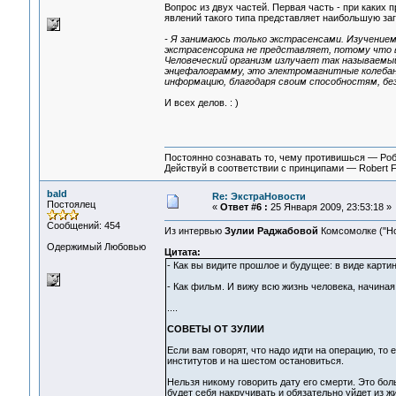
Вопрос из двух частей. Первая часть - при каких
явлений такого типа представляет наибольшую за
- Я занимаюсь только экстрасенсами. Изучением
экстрасенсорика не представляет, потому что 
Человеческий организм излучает так называемы
энцефалограмму, это электромагнитные колебан
информацию, благодаря своим способностям, без
И всех делов. : )
Постоянно сознавать то, чему противишься — Ро
Действуй в соответствии с принципами — Robert 
bald
Re: ЭкстраНовости
Постоялец
«
Ответ #6 :
25 Января 2009, 23:53:18 »
Сообщений: 454
Из интервью
Зулии Раджабовой
Комсомолке ("Но
Одержимый Любовью
Цитата:
- Как вы видите прошлое и будущее: в виде карти
- Как фильм. И вижу всю жизнь человека, начиная 
....
СОВЕТЫ ОТ ЗУЛИИ
Если вам говорят, что надо идти на операцию, то е
институтов и на шестом остановиться.
Нельзя никому говорить дату его смерти. Это боль
будет себя накручивать и обязательно уйдет из жи