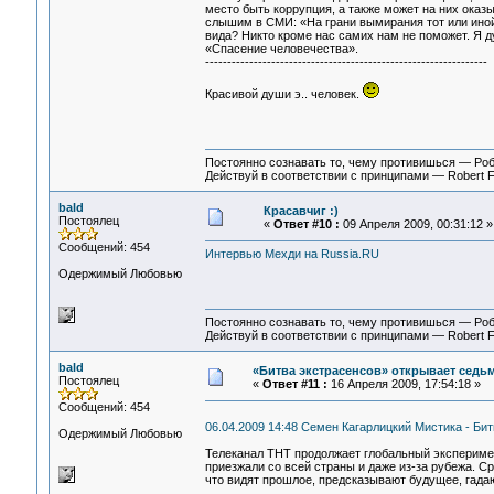
место быть коррупция, а также может на них оказы
слышим в СМИ: «На грани вымирания тот или иной 
вида? Никто кроме нас самих нам не поможет. Я 
«Спасение человечества».
----------------------------------------------------------------
Красивой души э.. человек.
Постоянно сознавать то, чему противишься — Ро
Действуй в соответствии с принципами — Robert 
bald
Красавчиг :)
Постоялец
«
Ответ #10 :
09 Апреля 2009, 00:31:12 »
Сообщений: 454
Интервью Мехди на Russia.RU
Одержимый Любовью
Постоянно сознавать то, чему противишься — Ро
Действуй в соответствии с принципами — Robert 
bald
«Битва экстрасенсов» открывает седь
Постоялец
«
Ответ #11 :
16 Апреля 2009, 17:54:18 »
Сообщений: 454
06.04.2009 14:48 Семен Кагарлицкий Мистика - Би
Одержимый Любовью
Телеканал ТНТ продолжает глобальный эксперимен
приезжали со всей страны и даже из-за рубежа. С
что видят прошлое, предсказывают будущее, гада