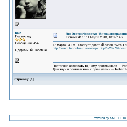
bald
Re: ЭкстраНовости: "Битва экстрасенс
Постоялец
«
Ответ #13 :
11 Марта 2010, 18:02:14 »
Сообщений: 454
12 марта на ТНТ стартует девятый сезон "Битвы э
http://forum.tnt-online.ru/viewtopic.php?t=26779&po
Одержимый Любовью
Постоянно сознавать то, чему противишься — Ро
Действуй в соответствии с принципами — Robert 
Страниц:
[
1
]
Powered by SMF 1.1.10