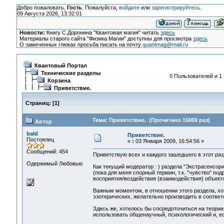
Добро пожаловать,
Гость
. Пожалуйста,
войдите
или
зарегистрируйтесь
.
09 Августа 2026, 13:32:01
Новости:
Книгу С.Доронина "Квантовая магия" читать
здесь
Материалы старого сайта "Физика Магии" доступны для просмотра
здесь
О замеченных глюках просьба писать на почту
quantmag@mail.ru
Квантовый Портал
Технические разделы
0 Пользователей и 1 
Корзина
Приветствие.
Страниц:
[
1
]
Тема: Приветствие. (Прочитано 15069 раз)
Автор
bald
Приветствие.
Постоялец
«
:
03 Января 2009, 16:54:56 »
Сообщений: 454
Приветствую всех и каждого зашедшего в этот раз
Одержимый Любовью
Как текущий модератор : ) раздела "Экстрасенсо
(пока для меня спорный термин, т.к. "чувство" под
восприятия/воздействия (взаимодействия) объект
Важным моментом, в отношении этого раздела, хот
эзотерических, желательно производить в соотве
Здесь же, хотелось бы сосредоточиться на теори
использовать общенаучный, психологический и, ес