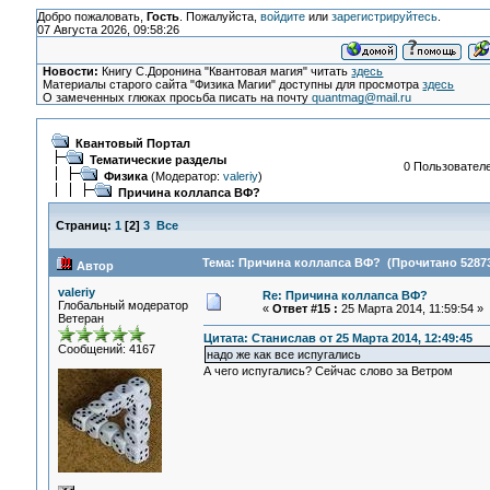
Добро пожаловать,
Гость
. Пожалуйста,
войдите
или
зарегистрируйтесь
.
07 Августа 2026, 09:58:26
Новости:
Книгу С.Доронина "Квантовая магия" читать
здесь
Материалы старого сайта "Физика Магии" доступны для просмотра
здесь
О замеченных глюках просьба писать на почту
quantmag@mail.ru
Квантовый Портал
Тематические разделы
0 Пользователе
Физика
(Модератор:
valeriy
)
Причина коллапса ВФ?
Страниц:
1
[
2
]
3
Все
Тема: Причина коллапса ВФ? (Прочитано 52873
Автор
valeriy
Re: Причина коллапса ВФ?
Глобальный модератор
«
Ответ #15 :
25 Марта 2014, 11:59:54 »
Ветеран
Цитата: Станислав от 25 Марта 2014, 12:49:45
Сообщений: 4167
надо же как все испугались
А чего испугались? Сейчас слово за Ветром