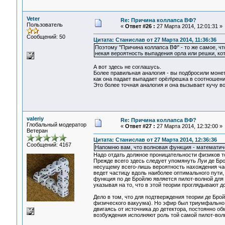
Veter
Re: Причина коллапса ВФ?
Пользователь
«
Ответ #26 :
27 Марта 2014, 12:01:31 »
Сообщений: 50
Цитата: Станислав от 27 Марта 2014, 11:36:36
Поэтому "Причина коллапса ВФ" - то же самое, ч
некая вероятность выпадения орла или решки, ко
А вот здесь не соглашусь.
Более правильная аналогия - вы подбросили монет
как она падает выпадает орёл\решка в соотношении
Это более точная аналогия и она вызывает кучу в
valeriy
Re: Причина коллапса ВФ?
Глобальный модератор
«
Ответ #27 :
27 Марта 2014, 12:32:00 »
Ветеран
Цитата: Станислав от 27 Марта 2014, 12:36:36
Сообщений: 4167
Напомню вам, что волновая функция - математич
Надо отдать должное проницательности физиков т
Прежде всего здесь следует упомянуть Луи де Бро
несущему всего-лишь вероятность нахождения час
ведет частицу вдоль наиболее оптимального пути, 
функция по де Бройлю является пилот-волной для 
указывая на то, что в этой теории проглядывают
Дело в том, что для подтверждения теории де Бро
физического вакуума). Но эфир был триумфально 
двигаясь от источника до детектора, постоянно 
возбуждения исполняют роль той самой пилот-вол