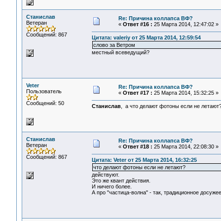
Станислав
Re: Причина коллапса ВФ?
Ветеран
«
Ответ #16 :
25 Марта 2014, 12:47:02 »
Сообщений: 867
Цитата: valeriy от 25 Марта 2014, 12:59:54
слово за Ветром
местный всеведущий?
Veter
Re: Причина коллапса ВФ?
Пользователь
«
Ответ #17 :
25 Марта 2014, 15:32:25 »
Сообщений: 50
Станислав
, а что делают фотоны если не летают
Станислав
Re: Причина коллапса ВФ?
Ветеран
«
Ответ #18 :
25 Марта 2014, 22:08:30 »
Сообщений: 867
Цитата: Veter от 25 Марта 2014, 16:32:25
что делают фотоны если не летают?
действуют.
Это же квант действия.
И ничего более.
А про "частица-волна" - так, традиционное досуже