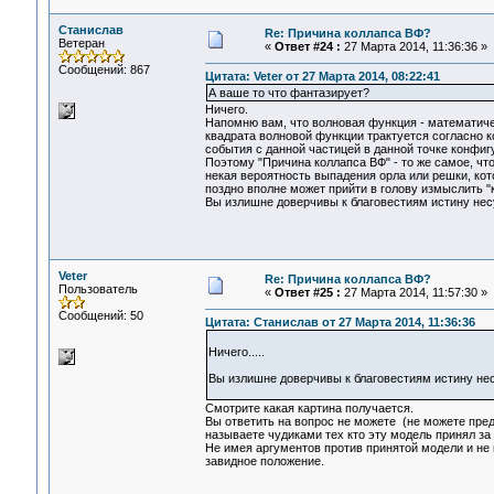
Станислав
Re: Причина коллапса ВФ?
Ветеран
«
Ответ #24 :
27 Марта 2014, 11:36:36 »
Сообщений: 867
Цитата: Veter от 27 Марта 2014, 08:22:41
А ваше то что фантазирует?
Ничего.
Напомню вам, что волновая функция - математиче
квадрата волновой функции трактуется согласно к
события с данной частицей в данной точке конфи
Поэтому "Причина коллапса ВФ" - то же самое, ч
некая вероятность выпадения орла или решки, кот
поздно вполне может прийти в голову измыслить "
Вы излишне доверчивы к благовестиям истину не
Veter
Re: Причина коллапса ВФ?
Пользователь
«
Ответ #25 :
27 Марта 2014, 11:57:30 »
Сообщений: 50
Цитата: Станислав от 27 Марта 2014, 11:36:36
Ничего.....
Вы излишне доверчивы к благовестиям истину не
Смотрите какая картина получается.
Вы ответить на вопрос не можете (не можете пред
называете чудиками тех кто эту модель принял за
Не имея аргументов против принятой модели и не 
завидное положение.