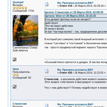
Quangel
Re: Причина коллапса ВФ?
Ветеран
«
Ответ #19 :
26 Марта 2014, 02:28:16 »
Сообщений: 7733
Цитата: Станислав от 25 Марта 2014, 22:08:30
Цитата: Veter от 25 Марта 2014, 16:32:25
что делают фотоны если не летают?
действуют.
Это же квант действия.
И ничего более.
А про "частица-волна" - так, традиционное досуже
В который раз сожалею,такой мощный интеллект с
только "системы" и "состояния" в бесконечно-ме
так - просто продвинутый вариант нашего Торсион
Сaementarius Civitas
Solis Aeterna
«Осенний Ангел прячется в дождях. В листве янтарн
Veter
Re: Причина коллапса ВФ?
Пользователь
«
Ответ #20 :
26 Марта 2014, 11:22:02 »
Сообщений: 50
Станислав
, а механизм действия можете назвать
Этот воарос собственно и фигурирует в названии 
Что с чем действует? Почему недействует в момен
Станислав
Re: Причина коллапса ВФ?
Ветеран