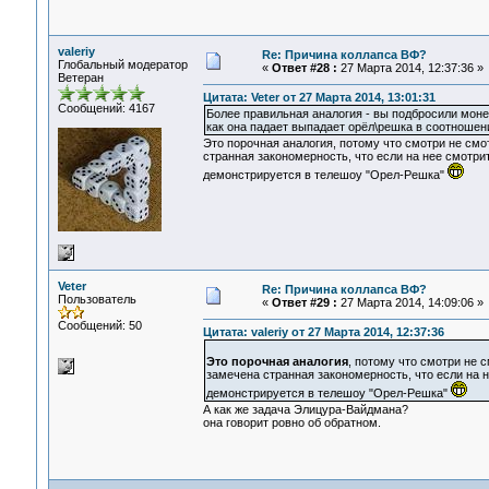
valeriy
Re: Причина коллапса ВФ?
Глобальный модератор
«
Ответ #28 :
27 Марта 2014, 12:37:36 »
Ветеран
Цитата: Veter от 27 Марта 2014, 13:01:31
Сообщений: 4167
Более правильная аналогия - вы подбросили монет
как она падает выпадает орёл\решка в соотношени
Это порочная аналогия, потому что смотри не смо
странная закономерность, что если на нее смотри
демонстрируется в телешоу "Орел-Решка"
Veter
Re: Причина коллапса ВФ?
Пользователь
«
Ответ #29 :
27 Марта 2014, 14:09:06 »
Сообщений: 50
Цитата: valeriy от 27 Марта 2014, 12:37:36
Это порочная аналогия
, потому что смотри не 
замечена странная закономерность, что если на 
демонстрируется в телешоу "Орел-Решка"
А как же задача Элицура-Вайдмана?
она говорит ровно об обратном.