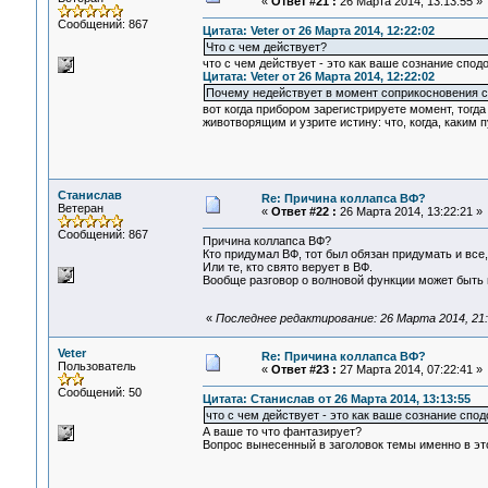
«
Ответ #21 :
26 Марта 2014, 13:13:55 »
Сообщений: 867
Цитата: Veter от 26 Марта 2014, 12:22:02
Что с чем действует?
что с чем действует - это как ваше сознание спод
Цитата: Veter от 26 Марта 2014, 12:22:02
Почему недействует в момент соприкосновения с 
вот когда прибором зарегистрируете момент, тогда
животворящим и узрите истину: что, когда, каким пу
Станислав
Re: Причина коллапса ВФ?
Ветеран
«
Ответ #22 :
26 Марта 2014, 13:22:21 »
Сообщений: 867
Причина коллапса ВФ?
Кто придумал ВФ, тот был обязан придумать и все, 
Или те, кто свято верует в ВФ.
Вообще разговор о волновой функции может быть 
«
Последнее редактирование: 26 Марта 2014, 21
Veter
Re: Причина коллапса ВФ?
Пользователь
«
Ответ #23 :
27 Марта 2014, 07:22:41 »
Сообщений: 50
Цитата: Станислав от 26 Марта 2014, 13:13:55
что с чем действует - это как ваше сознание спо
А ваше то что фантазирует?
Вопрос вынесенный в заголовок темы именно в эт