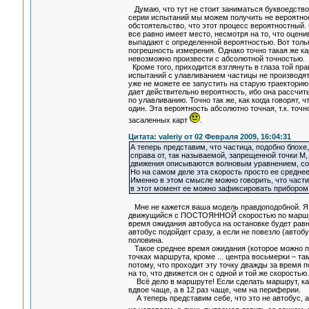
Думаю, что тут не стоит заниматься буквоедством
серии испытаний мы можем получить не вероятнос
обстоятельство, что этот процесс вероятностный.
все равно имеет место, несмотря на то, что оцени
выпадают с определенной вероятностью. Вот толь
погрешность измерения. Однако точно такая же к
невозможно произвести с абсолютной точность
Кроме того, приходится взглянуть в глаза той пра
испытаний с улавливанием частицы не производят
уже не можете ее запустить на старую траекторию
дает действительно вероятность, ибо она рассчит
по улавливанию. Точно так же, как когда говорят, 
один. Эта вероятность абсолютно точная, т.к. точ
засаленных карт
.
Цитата: valeriy от 02 Февраля 2009, 16:04:31
А теперь представим, что частица, подобно блохе
справа от, так называемой, запрещенной точки М,
движения описываются волновым уравнением, сог
Но на самом деле эта скорость просто ее среднее
Именно в этом смысле можно говорить, что частиц
в этот момент ее можно зафиксировать прибором. 
Мне не кажется ваша модель правдоподобной. Я 
движущийся с ПОСТОЯННОЙ скоростью по маршруту
время ожидания автобуса на остановке будет равно
автобус подойдет сразу, а если не повезло (автобу
половина.
Такое среднее время ожидания (которое можно пр
точках маршрута, кроме ... центра восьмерки – та
потому, что проходит эту точку дважды за время п
на то, что движется он с одной и той же скоростью.
Всё дело в маршруте! Если сделать маршрут, как 
вдвое чаще, а в 12 раз чаще, чем на периферии.
А теперь представим себе, что это не автобус, а 