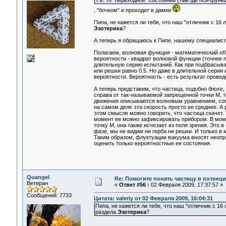
Т.е. то "переходное" состоянии (там где пси-фун
, "бочком" и проходит в дамки
Пипа, не кажется ли тебе, что наш "отличник с 1
Эзотерика
?
А теперь я обращаюсь к Пипе, нашему специалист
Полагаем, волновая функция - математический об
вероятности - квадрат волновой функции (точнее 
длительную серию испытаний. Как при подбрасыва
или решки равно 0.5. Но даже в длительной серии
вероятности. Вероятность - есть результат провед
А теперь представим, что частица, подобно блохе,
справа от так-называемой запрещенной точки М, т
движения описываются волновым уравнением, согл
на самом деле эта скорость просто ее среднее. А
этом смысле можно говорить, что частица скачет. 
момент ее можно зафиксировать прибором. В момен
точку М, она также исчезает из поля зрения. Это
фазе, мы не видим ни герба ни решки. И только в
Таким образом, флуктуации вакуума вносят неопр
оценить только вероятностные ее состояния.
Quangel
Re: Помогите понять частицу в потенц
Ветеран
«
Ответ #56 :
02 Февраля 2009, 17:37:57 »
Сообщений: 7733
Цитата: valeriy от 02 Февраля 2009, 16:04:31
Пипа, не кажется ли тебе, что наш "отличник с 1
раздела
Эзотерика
?