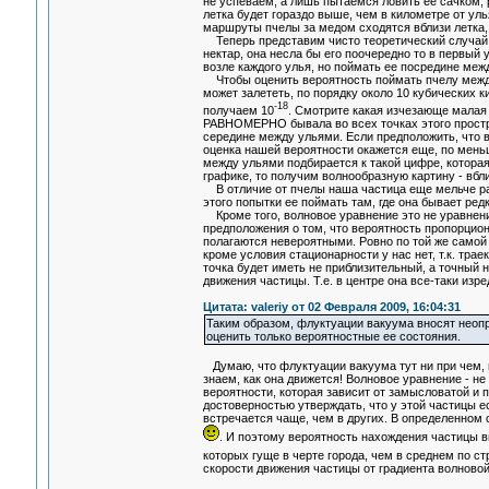
не успеваем, а лишь пытаемся ловить ее сачком, 
летка будет гораздо выше, чем в километре от уль
маршруты пчелы за медом сходятся вблизи летка, 
Теперь представим чисто теоретический случай, к
нектар, она несла бы его поочередно то в первый 
возле каждого улья, но поймать ее посредине меж
Чтобы оценить вероятность поймать пчелу между
может залететь, по порядку около 10 кубических к
-18
получаем 10
. Смотрите какая изчезающе малая 
РАВНОМЕРНО бывала во всех точках этого простра
середине между ульями. Если предположить, что в
оценка нашей вероятности окажется еще, по мень
между ульями подбирается к такой цифре, которая
графике, то получим волнообразную картину - вб
В отличие от пчелы наша частица еще мельче ра
этого попытки ее поймать там, где она бывает ред
Кроме того, волновое уравнение это не уравнени
предположения о том, что вероятность пропорцион
полагаются невероятными. Ровно по той же самой 
кроме условия стационарности у нас нет, т.к. тр
точка будет иметь не приблизительный, а точный 
движения частицы. Т.е. в центре она все-таки изр
Цитата: valeriy от 02 Февраля 2009, 16:04:31
Таким образом, флуктуации вакуума вносят неопр
оценить только вероятностные ее состояния.
Думаю, что флуктуации вакуума тут ни при чем,
знаем, как она движется! Волновое уравнение - н
вероятности, которая зависит от замысловатой и
достоверностью утверждать, что у этой частицы е
встречается чаще, чем в других. В определенно
. И поэтому вероятность нахождения частицы вы
которых гуще в черте города, чем в среднем по с
скорости движения частицы от градиента волново