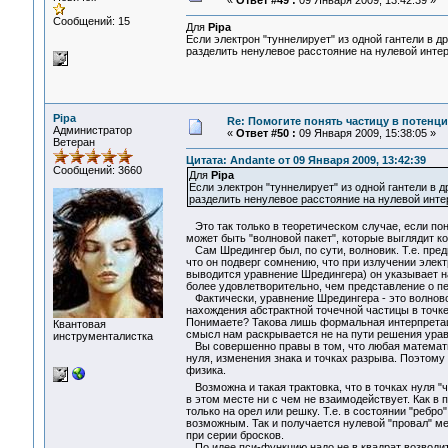
«
Ответ #49 :
09 Января 2009, 13:42:39 »
Сообщений: 15
Для
Pipa
Если электрон "туннелирует" из одной гантели в д
разделить ненулевое расстояние на нулевой интерв
Pipa
Re: Помогите понять частицу в потенц
Администратор
«
Ответ #50 :
09 Января 2009, 15:38:05 »
Ветеран
Цитата: Andante от 09 Января 2009, 13:42:39
Сообщений: 3660
Для
Pipa
Если электрон "туннелирует" из одной гантели в 
разделить ненулевое расстояние на нулевой интерв
Это так только в теоретическом случае, если пони
может быть "волновой пакет", которые выглядит ко
Сам Шредингер был, по сути, волновик. Т.е. предп
что он подверг сомнению, что при излучении элек
выводится уравнение Шредингера) он указывает 
более удовлетворительно, чем представление о пе
Фактически, уравнение Шредингера - это волновое
нахождения абстрактной точечной частицы в точке
Понимаете? Такова лишь формальная интерпретац
Квантовая
смысл нам раскрывается не на пути решения уравн
инструменталистка
Вы совершенно правы в том, что любая математи
нуля, изменения знака и точках разрыва. Поэтому
физика.
Возможна и такая трактовка, что в точках нуля "
в этом месте ни с чем не взаимодействует. Как в п
только на орел или решку. Т.е. в состоянии "ребро
возможным. Так и получается нулевой "провал" м
при серии бросков.
По идее пси-функцию надо не в квадрат возводит