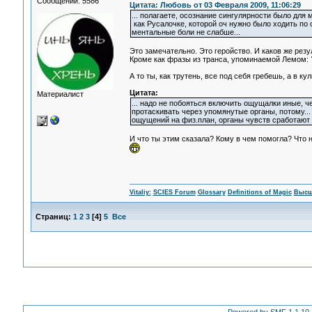
Сообщений: 5586
Цитата: Любовь от 03 Февраля 2009, 11:06:29
... полагаете, осознание сингулярности было для
как Русалочке, которой оч нужно было ходить по 
ментальные боли не слабше...
Это замечательно. Это геройство. И каков же резу
Кроме как фразы из транса, упоминаемой Лемом:
А то ты, как трутень, все под себя гребешь, а в к
Цитата:
Материалист
... надо не побояться включить ощущалки иные, ч
протаскивать через упомянутые органы, потому...
ощущений на физ.план, органы чувств сработают 
И что ты этим сказала? Кому в чем помогла? Что 
Vitaliy:
SCIES Forum
Glossary
Definitions of Magic
Высш
Страниц:
1
2
3
[
4
]
5
Все