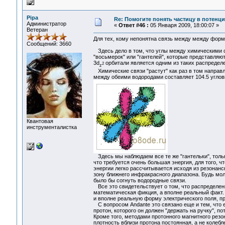
Pipa
Re: Помогите понять частицу в потенц
Администратор
«
Ответ #46 :
05 Января 2009, 18:00:07 »
Ветеран
Для тех, кому непонятна связь между между форм
Сообщений: 3660
Здесь дело в том, что углы между химическими 
"восьмерок" или "гантелей", которые представляю
3d
орбитали является одним из таких распределе
2
z
Химические связи "растут" как раз в том направл
между обеими водородами составляет 104.5 угловы
Квантовая
инструменталистка
Здесь мы наблюдаем все те же "гантельки", тольк
что требуется очень большая энергия, для того, ч
энергии легко рассчитывается исходя из резонан
зону ближнего инфракрасного диапазона. Будь мол
было бы согнуть водородные связи.
Все это свидетельствует о том, что распределени
математическая фикция, а вполне реальный факт.
и вполне реальную форму электрического поля, п
С вопросом Andante это связано еще и тем, что е
протон, которого он должен "держать на ручку", по
Кроме того, методами протонного магнитного резон
плотность вблизи протона постоянная, а не колебл