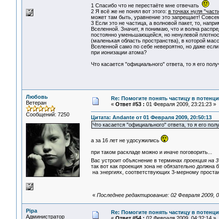
1 Спасибо что не перестаёте мне отвечать
2 Я всё же не понял вот этого:
в точках нуля "част
может там быть, уравнение это запрещает! Совсем
3 Если это не частица, а волновой пакет, то, напр
Вселенной. Значит, я понимаю, что и волна распр
постоянно уменьшающейся, но ненулевой плотность
(маленькая область пространства), в которой ма
Вселенной само по себе невероятно, но даже если
при ионизации атома?
Что касается "официального" ответа, то я его пол
Любовь
Re: Помогите понять частицу в потенц
Ветеран
«
Ответ #53 :
01 Февраля 2009, 23:21:23 »
Сообщений: 7250
Цитата: Andante от 01 Февраля 2009, 20:50:13
Что касается "официального" ответа, то я его пол
а за 16 лет не удосужились
при таком раскладе можно и иначе поговорить...
Вас устроит объяснение в терминах
проекция на 
так вот как проекция зона не обязательно должна 
на энергиях, соответствующих 3-мерному простанс
«
Последнее редактирование: 02 Февраля 2009, 0
Pipa
Re: Помогите понять частицу в потенц
Администратор
«
Ответ #54 :
02 Февраля 2009, 04:32:14 »