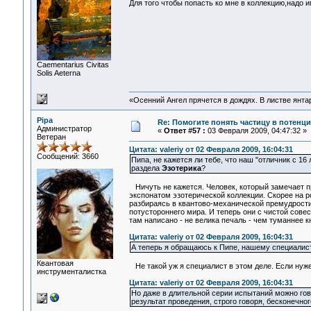
Для того чтобы попасть ко мне в коллекцию,надо
Сaementarius Civitas
Solis Aeterna
«Осенний Ангел прячется в дождях. В листве янтарн
Pipa
Re: Помогите понять частицу в потенц
Администратор
«
Ответ #57 :
03 Февраля 2009, 04:47:32 »
Ветеран
Цитата: valeriy от 02 Февраля 2009, 16:04:31
Сообщений: 3660
Пипа, не кажется ли тебе, что наш "отличник с 1
раздела
Эзотерика
?
Ничуть не кажется. Человек, который замечает пр
экспонатом эзотерической коллекции. Скорее на р
разбираясь в квантово-механической премудрости,
потустороннего мира. И теперь они с чистой совес
там написано - не велика печаль - чем туманнее 
Цитата: valeriy от 02 Февраля 2009, 16:04:31
А теперь я обращаюсь к Пипе, нашему специалис
Квантовая
Не такой уж я специалист в этом деле. Если нуже
инструменталистка
Цитата: valeriy от 02 Февраля 2009, 16:04:31
Но даже в длительной серии испытаний можно гов
результат проведения, строго говоря, бесконечно