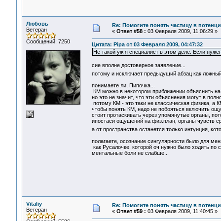
Любовь
Re: Помогите понять частицу в потенц
Ветеран
«
Ответ #58 :
03 Февраля 2009, 11:06:29 »
Сообщений: 7250
Цитата: Pipa от 03 Февраля 2009, 04:47:32
Не такой уж я специалист в этом деле. Если нуже
сие вполне достоверное заявление...
потому и исключает предыдущий абзац как ложны
понимаете ли, Пипочка...
КМ можно в некотором приближении объяснить на п
но это не значит, что эти объяснения могут в полн
потому КМ - это таки не классическая физика, а КМ
чтобы понять КМ, надо не побояться включить ощу
стоит протаскивать через упомянутые органы, пото
ипостаси ощущений на физ.план, органы чувств ср
а от пространства останется только интуиция, кот
полагаете, осознание сингулярности было для мен
как Русалочке, которой оч нужно было ходить по с
ментальные боли не слабше...
Vitaliy
Re: Помогите понять частицу в потенц
Ветеран
«
Ответ #59 :
03 Февраля 2009, 11:40:45 »