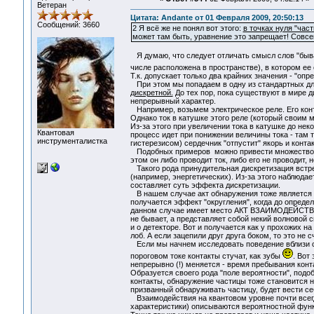
Ветеран
Цитата: Andante от 01 Февраля 2009, 20:50:13
Сообщений: 3660
2 Я всё же не понял вот этого:
в точках нуля "част
может там быть, уравнение это запрещает! Совсе
Я думаю, что следует отличать смысл слов "бывает
числе расположена в пространстве), в котором ее
Т.к. допускает только два крайних значения - "оп
При этом мы попадаем в одну из стандартных д
дискретной.
До тех пор, пока существуют в мире д
непрерывный характер.
Например, возьмем электрическое реле. Его конта
Однако ток в катушке этого реле (который своим 
Из-за этого при увеличении тока в катушке до нек
Квантовая
процесс идет при понижении величины тока - там 
инструменталистка
гистерезисом) сердечник "отпустит" якорь и конта
Подобных примеров можно привести множество. На
этом он либо проводит ток, либо его не проводит
Такого рода принудительная дискретизация встре
(например, энергетических). Из-за этого наблюдае
составляет суть эффекта дискретизации.
В нашем случае акт обнаружения тоже является ди
получается эффект "округления", когда до определ
данном случае имеет место АКТ ВЗАИМОДЕЙСТВИЯ, 
не бывает, а представляет собой некий волновой с
и о детекторе. Вот и получается как у прохожих н
лоб. А если зацепили друг друга боком, то это не 
Если мы начнем исследовать поведение вблизи са
пороговом токе контакты стучат, как зубы
. Вот
непрерывно (!) меняется - время пребывания конт
Образуется своего рода "поле вероятности", подо
контакты, обнаружение частицы тоже становится не
призванный обнаруживать частицу, будет вести се
Взаимодействия на квантовом уровне почти всегда
характеристики) описываются вероятностной функци