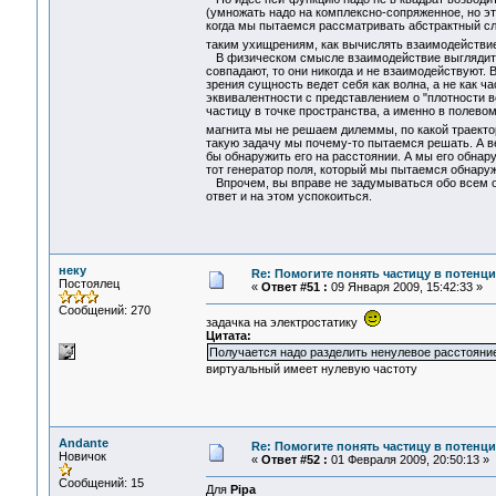
(умножать надо на комплексно-сопряженное, но это
когда мы пытаемся рассматривать абстрактный сл
таким ухищрениям, как вычислять взаимодействие
В физическом смысле взаимодействие выглядит 
совпадают, то они никогда и не взаимодействуют. В
зрения сущность ведет себя как волна, а не как ч
эквивалентности с представлением о "плотности в
частицу в точке пространства, а именно в полевом
магнита мы не решаем дилеммы, по какой траект
такую задачу мы почему-то пытаемся решать. А ве
бы обнаружить его на расстоянии. А мы его обнару
тот генератор поля, который мы пытаемся обнаруж
Впрочем, вы вправе не задумываться обо всем об 
ответ и на этом успокоиться.
неку
Re: Помогите понять частицу в потенц
Постоялец
«
Ответ #51 :
09 Января 2009, 15:42:33 »
Сообщений: 270
задачка на электростатику
Цитата:
Получается надо разделить ненулевое расстояние 
виртуальный имеет нулевую частоту
Andante
Re: Помогите понять частицу в потенц
Новичок
«
Ответ #52 :
01 Февраля 2009, 20:50:13 »
Сообщений: 15
Для
Pipa