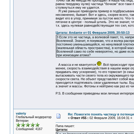
Точно так же никуда не пропадает и наша частица, 
равна твердому нулю) частица "бочком" все-таки пр
столкнуться ему не удается.
Я уже раньше приводила пример в подбрасыванием
несомненно, бывает. Вот и здесь, скорее всего, та
видит его в упор, принимая за пустое место. Что-
пятачке в центре - полный штиль. Это не значит, 
т.к. здесь нулевая равнодействующая тех сил, ко
Цитата: Andante от 01 Февраля 2009, 20:50:13
3 Если это не частица, а волновой пакет, то, нап
Вселенной. Значит, я понимаю, что и волна распр
постоянно уменьшающейся, но ненулевой плотност
(маленькая область пространства), в которой ма
Вселенной само по себе невероятно, но даже если
при ионизации атома?
А масса и не квантуется
. Всё происходит при
менее, скорость взаимодействия в нашем мире огр
придавать ему ускорение), то его тормозит (в смы
вытаскивать части своего тела из окружающего про
скорости света. Не объект представляет собой ма
приходится подтягивать свои удаленные тылы. Буд
а значит и массы. Фотоны и нейтрино как раз из ч
P.S. В сообщении приведены мои личные интерпрета
valeriy
Re: Помогите понять частицу в потенц
Глобальный модератор
«
Ответ #55 :
02 Февраля 2009, 16:04:31 »
Ветеран
Пипа пишет:
Сообщений: 4167
Цитата: