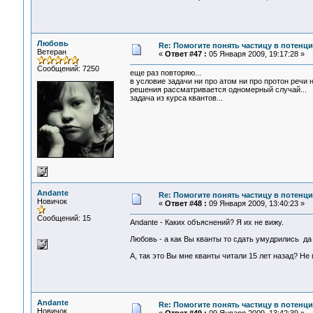
Любовь
Re: Помогите понять частицу в потенц
Ветеран
«
Ответ #47 :
05 Января 2009, 19:17:28 »
Сообщений: 7250
еще раз повторяю...
в условие задачи ни про атом ни про протон речи 
решения рассматривается одномерный случай...
задача из курса квантов...
Andante
Re: Помогите понять частицу в потенц
Новичок
«
Ответ #48 :
09 Января 2009, 13:40:23 »
Сообщений: 15
Andante - Каких объяснений? Я их не вижу.
Любовь - а как Вы кванты то сдать умудрились да
А, так это Вы мне кванты читали 15 лет назад? Не 
Andante
Re: Помогите понять частицу в потенц
Новичок