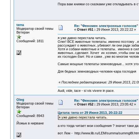
Пора вам книжки со сказками уже откладывать в с
terra
Re: "Феномен электронных голосов"
Модератор своей темы
«
Ответ #51 :
29 Июня 2013, 20:22:22 »
Ветеран
я уже давно перестала читать.
Сообщений: 1811
Олег! ВСЕ животные телепаты. именно поэтому ..е
рассуждает о животных..убивают ли они ради заба
Хотя и собаки-животные и телепаты. именно в сил
животных..сделают. Хочет их хозяин ,чтобы они за
их господин бзит. Но и сами ..уже во многом чело
Самые мощные телепаты-земноводные... хотя это и
Для бедных земноводных-человек-кара господня
«
Последнее редактирование: 29 Июня 2013, 21:05
Audi, vide, tace - si vis vivere in pace.
Oleg
Re: "Феномен электронных голосов"
Модератор своей темы
«
Ответ #52 :
29 Июня 2013, 23:05:42 »
Ветеран
Цитата: terra от 29 Июня 2013, 20:22:22
Сообщений: 8943
я уже давно перестала читать.
Йожык в нирване
а кто тогда читает мои сообщения ? значит таки да
вот Лем - http://www.lib.ru/LEM/summa/summgl8l.ht