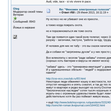
Audi, vide, tace - si vis vivere in pace.
Oleg
Re: "Феномен электронных голосов"
Модератор своей темы
«
Ответ #50 :
29 Июня 2013, 16:11:19 »
Ветеран
Ну естесс-но не убивают оне из прихоти..
Сообщений: 8943
а токмо когда пожрать охота.
Йожык в нирване
но и поразмножаться им тоже охота
Там где появится один такой волк-телепат, через 
разуму - загончики, пастухи, "работа-за-еду, трудо
И человек для них не табу - это вы сказок начита
Да и собаки не "загрязнены духом" а у них просто
Все млекопиты с мозгом "ради забавы" оченно даж
(хорошо хоть бактерии и вирусы не имеют мозга)
"забава" здесь - это "тренировка-имитация" у до
И у одомашненных обезьян - "людей" с недоразви
памяти"
http://zoo-eco.zooclub.ru/93.html
Некоторые люди обвиняют кошку в жестокости, пото
отпустит ненадолго и опять схватит, и так до тех 
живут в квартире и редко выходят на охоту.Охотни
"биологическое наследие" сотен тысяч кошачьих по
играть-она с огромным удовольствием будет ловит
действительно хотя бы раз поймает живую мышь, то
+ ещё
http://www.bolshoyvopros.ru/questions/315240-ub
http://senchin-roman.livejournal.com/164432.html