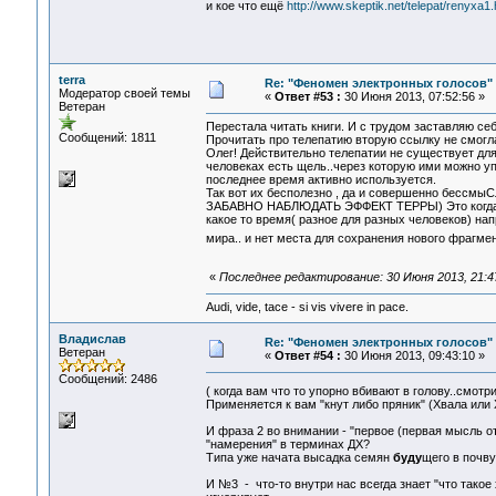
и кое что ещё
http://www.skeptik.net/telepat/renyxa1
terra
Re: "Феномен электронных голосов"
Модератор своей темы
«
Ответ #53 :
30 Июня 2013, 07:52:56 »
Ветеран
Перестала читать книги. И с трудом заставляю себ
Сообщений: 1811
Прочитать про телепатию вторую ссылку не смогла
Олег! Действительно телепатии не существует для
человеках есть щель..через которую ими можно упр
последнее время активно используется.
Так вот их бесполезно , да и совершенно бессмы
ЗАБАВНО НАБЛЮДАТЬ ЭФФЕКТ ТЕРРЫ) Это когда чело
какое то время( разное для разных человеков) нап
мира.. и нет места для сохранения нового фрагмен
«
Последнее редактирование: 30 Июня 2013, 21:47
Audi, vide, tace - si vis vivere in pace.
Владислав
Re: "Феномен электронных голосов"
Ветеран
«
Ответ #54 :
30 Июня 2013, 09:43:10 »
Сообщений: 2486
( когда вам что то упорно вбивают в голову..смотр
Применяется к вам "кнут либо пряник" (Хвала или 
И фраза 2 во внимании - "первое (первая мысль о
"намерения" в терминах ДХ?
Типа уже начата высадка семян
буду
щего в почву
И №3 - что-то внутри нас всегда знает "что такое 