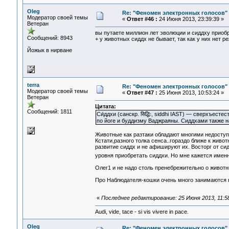
Oleg
Re: "Феномен электронных голосов"
Модератор своей темы
«
Ответ #46 :
24 Июня 2013, 23:39:39 »
Ветеран
вы путаете миллион лет эволюции и сиддху приобр
Сообщений: 8943
+ у животных сиддх не бывает, так как у них нет 
Йожык в нирване
terra
Re: "Феномен электронных голосов"
Модератор своей темы
«
Ответ #47 :
25 Июня 2013, 10:53:24 »
Ветеран
Цитата:
Сообщений: 1811
Си́ддхи (санскр. सिद्धिः, siddhi IAST) — сверхъе
по йоге и буддизму Ваджраяны. Сиддхами также н
Животные как разтаки обладают многими недоступ
Кстати,разного толка сенса..гораздо ближе к живо
развитие сиддх и не афишируют их. Восторг от си
уровня приобретать сиддхи. Но мне кажется имен
Олег1 и не надо столь пренебрежительно о животн
Про Наблюдателя-кошки очень много занимаются
«
Последнее редактирование: 25 Июня 2013, 11:58:
Audi, vide, tace - si vis vivere in pace.
Oleg
Re: "Феномен электронных голосов"