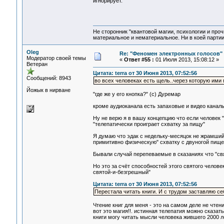
игнорирует.
Не сторонник "квантовой магии, психологии и проч
материальное и нематериальное. Ни в коей партии
Oleg
Re: "Феномен электронных голосов"
Модератор своей темы
«
Ответ #55 :
01 Июля 2013, 15:08:12 »
Ветеран
Цитата: terra от 30 Июня 2013, 07:52:56
Сообщений: 8943
во всех человеках есть щель..через которую ими
Йожык в нирване
"где же у его кнопка?" (с) Дуремар
кроме аудиоканала есть запаховые и видео каналы
Ну не верю я в вашу концепцию что если человек "
"телепатически проиграет схватку за пищу"
Я думаю что эдак с недельку-месяцок не жрамший
примитивно физическую" схватку с двуногой пище
Бывали случай перепеваемые в сказаниях что "свя
Но это за счёт способностей этого святого челове
святой-и-безгрешный"
Цитата: terra от 30 Июня 2013, 07:52:56
Перестала читать книги. И с трудом заставляю се
Чтение книг для меня - это на самом деле не чте
вот это магия!!. истинная телепатия можно сказать
книги могу читать мысли человека жившего 2000 ле