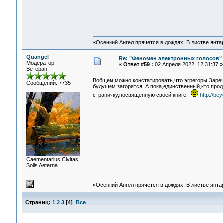
«Осенний Ангел прячется в дождях. В листве янтарн
Quangel
Re: "Феномен электронных голосов"
Модератор
«
Ответ #59 :
02 Апреля 2022, 12:31:37 »
Ветеран
Вобщем можно констатировать,что эгрегоры Зареч
Сообщений: 7735
будущем загорятся. А пока,единственный,кто про
страничку,посвященную своей книге.
http://bey
Сaementarius Civitas
Solis Aeterna
«Осенний Ангел прячется в дождях. В листве янтарн
Страниц:
1
2
3
[
4
]
Все