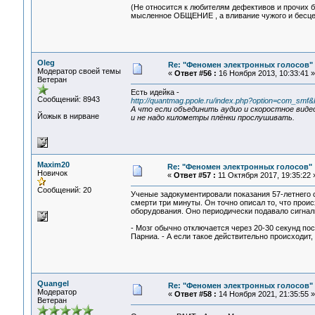
(Не относится к любителям дефективов и прочих б
мысленное ОБЩЕНИЕ , а вливание чужого и бесцер
Oleg
Re: "Феномен электронных голосов"
Модератор своей темы
«
Ответ #56 :
16 Ноября 2013, 10:33:41 »
Ветеран
Есть идейка -
Сообщений: 8943
http://quantmag.ppole.ru/index.php?option=com_sm
А что если объединить аудио и скоростное виде
Йожык в нирване
и не надо километры плёнки прослушивать.
Maxim20
Re: "Феномен электронных голосов"
Новичок
«
Ответ #57 :
11 Октября 2017, 19:35:22 
Сообщений: 20
Ученые задокументировали показания 57-летнего 
смерти три минуты. Он точно описал то, что проис
оборудования. Оно периодически подавало сигнал
- Мозг обычно отключается через 20-30 секунд пос
Парниа. - А если такое действительно происходит,
Quangel
Re: "Феномен электронных голосов"
Модератор
«
Ответ #58 :
14 Ноября 2021, 21:35:55 »
Ветеран