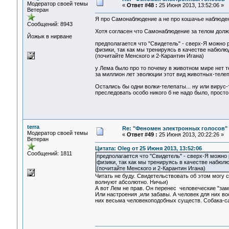
Модератор своей темы
«
Ответ #48 :
25 Июня 2013, 13:52:06 »
Ветеран
Я про Самонаблюдение а не про кошачье наблюде
Сообщений: 8943
Хотя согласен что Самонаблюдение за телом долж
Йожык в нирване
предполагается что "Свидетель" - сверх-Я можно р
физики, так как мы тренируясь в качестве набюл
(почитайте Менского и 2-Карантин Игана)
у Лема было про то почему в животном мире нет т
за миллион лет эволюции этот вид животных-телеп
Остались бы одни волки-телепаты... ну или вирус-
преследовать особо никого б не надо было, просто
terra
Re: "Феномен электронных голосов"
Модератор своей темы
«
Ответ #49 :
25 Июня 2013, 20:22:26 »
Ветеран
Цитата: Oleg от 25 Июня 2013, 13:52:06
Сообщений: 1811
предполагается что "Свидетель" - сверх-Я можно р
физики, так как мы тренируясь в качестве набюл
(почитайте Менского и 2-Карантин Игана)
Читать не буду. Свидетельствовать об этом могу 
волнуют абсолютно. Ничьи)
А вот Лем не прав. Он перенес человеческие
Или настроения ,или забавы. А человек для них в
них весьма человекоподобных существ. Собака-сам