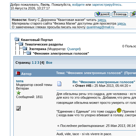
Добро пожаловать,
Гость
. Пожалуйста,
войдите
или
зарегистрируйтесь
.
10 Августа 2026, 10:27:17
Новости:
Книгу С.Доронина "Квантовая магия" читать
здесь
Материалы старого сайта "Физика Магии" доступны для просмотра
здесь
О замеченных глюках просьба писать на почту
quantmag@mail.ru
Квантовый Портал
Тематические разделы
0 Пользо
Эзотерика
(Модератор:
Quangel
)
"Феномен электронных голосов"
Страниц:
1
2
3
[
4
]
Все
Тема: "Феномен электронных голосов" (Прочит
Автор
terra
Re: "Феномен электронных голосов"
Модератор своей темы
«
Ответ #45 :
25 Мая 2013, 05:44:20 »
Ветеран
Для обезьяны речь-это сиддха, для человека - ес
Сообщений: 1811
для кого то это обыденность. Добавим,что речь 
говорящая обезьяна может просто умереть от голо
"Единение с Единым" это тоже сиддха
Причем В
( когда вам что то упорно вбивают в голову..смотр
«
Последнее редактирование: 25 Мая 2013, 06:14:
Audi, vide, tace - si vis vivere in pace.