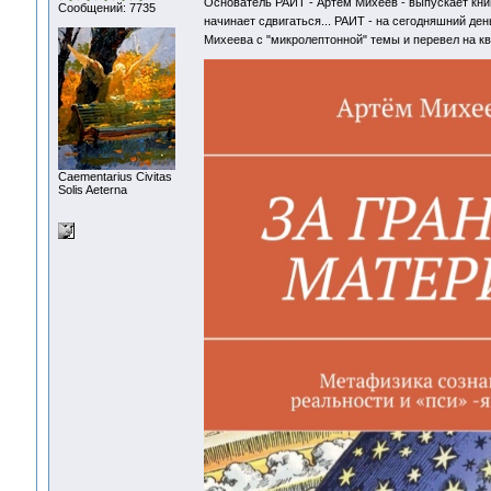
Основатель РАИТ - Артем Михеев - выпускает кни
Сообщений: 7735
начинает сдвигаться... РАИТ - на сегодняшний де
Михеева с "микролептонной" темы и перевел на к
Сaementarius Civitas
Solis Aeterna