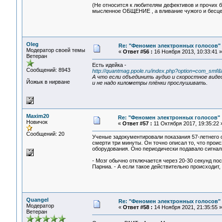
(Не относится к любителям дефективов и прочих б
мысленное ОБЩЕНИЕ , а вливание чужого и бесцер
Oleg
Re: "Феномен электронных голосов"
Модератор своей темы
«
Ответ #56 :
16 Ноября 2013, 10:33:41 »
Ветеран
Есть идейка -
Сообщений: 8943
http://quantmag.ppole.ru/index.php?option=com_sm
А что если объединить аудио и скоростное виде
Йожык в нирване
и не надо километры плёнки прослушивать.
Maxim20
Re: "Феномен электронных голосов"
Новичок
«
Ответ #57 :
11 Октября 2017, 19:35:22 
Сообщений: 20
Ученые задокументировали показания 57-летнего 
смерти три минуты. Он точно описал то, что проис
оборудования. Оно периодически подавало сигнал
- Мозг обычно отключается через 20-30 секунд пос
Парниа. - А если такое действительно происходит,
Quangel
Re: "Феномен электронных голосов"
Модератор
«
Ответ #58 :
14 Ноября 2021, 21:35:55 »
Ветеран