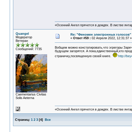
«Осенний Ангел прячется в дождях. В листве янтарн
Quangel
Re: "Феномен электронных голосов"
Модератор
«
Ответ #59 :
02 Апреля 2022, 12:31:37 »
Ветеран
Вобщем можно констатировать,что эгрегоры Зареч
Сообщений: 7735
будущем загорятся. А пока,единственный,кто про
страничку,посвященную своей книге.
http://bey
Сaementarius Civitas
Solis Aeterna
«Осенний Ангел прячется в дождях. В листве янтарн
Страниц:
1
2
3
[
4
]
Все