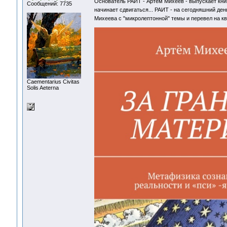
Основатель РАИТ - Артем Михеев - выпускает кни
Сообщений: 7735
начинает сдвигаться... РАИТ - на сегодняшний де
Михеева с "микролептонной" темы и перевел на к
Сaementarius Civitas
Solis Aeterna