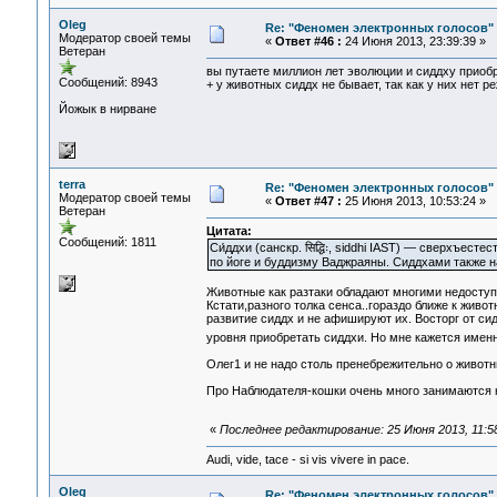
Oleg
Re: "Феномен электронных голосов"
Модератор своей темы
«
Ответ #46 :
24 Июня 2013, 23:39:39 »
Ветеран
вы путаете миллион лет эволюции и сиддху приобр
Сообщений: 8943
+ у животных сиддх не бывает, так как у них нет 
Йожык в нирване
terra
Re: "Феномен электронных голосов"
Модератор своей темы
«
Ответ #47 :
25 Июня 2013, 10:53:24 »
Ветеран
Цитата:
Сообщений: 1811
Си́ддхи (санскр. सिद्धिः, siddhi IAST) — сверхъе
по йоге и буддизму Ваджраяны. Сиддхами также н
Животные как разтаки обладают многими недоступ
Кстати,разного толка сенса..гораздо ближе к живо
развитие сиддх и не афишируют их. Восторг от си
уровня приобретать сиддхи. Но мне кажется имен
Олег1 и не надо столь пренебрежительно о животн
Про Наблюдателя-кошки очень много занимаются
«
Последнее редактирование: 25 Июня 2013, 11:58:
Audi, vide, tace - si vis vivere in pace.
Oleg
Re: "Феномен электронных голосов"