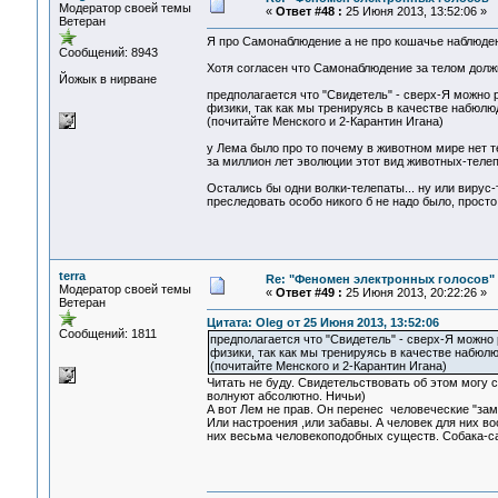
Модератор своей темы
«
Ответ #48 :
25 Июня 2013, 13:52:06 »
Ветеран
Я про Самонаблюдение а не про кошачье наблюде
Сообщений: 8943
Хотя согласен что Самонаблюдение за телом долж
Йожык в нирване
предполагается что "Свидетель" - сверх-Я можно р
физики, так как мы тренируясь в качестве набюл
(почитайте Менского и 2-Карантин Игана)
у Лема было про то почему в животном мире нет т
за миллион лет эволюции этот вид животных-телеп
Остались бы одни волки-телепаты... ну или вирус-
преследовать особо никого б не надо было, просто
terra
Re: "Феномен электронных голосов"
Модератор своей темы
«
Ответ #49 :
25 Июня 2013, 20:22:26 »
Ветеран
Цитата: Oleg от 25 Июня 2013, 13:52:06
Сообщений: 1811
предполагается что "Свидетель" - сверх-Я можно р
физики, так как мы тренируясь в качестве набюл
(почитайте Менского и 2-Карантин Игана)
Читать не буду. Свидетельствовать об этом могу 
волнуют абсолютно. Ничьи)
А вот Лем не прав. Он перенес человеческие
Или настроения ,или забавы. А человек для них в
них весьма человекоподобных существ. Собака-сам