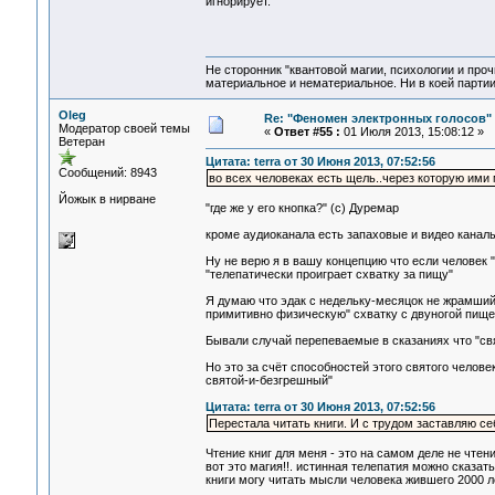
игнорирует.
Не сторонник "квантовой магии, психологии и проч
материальное и нематериальное. Ни в коей партии
Oleg
Re: "Феномен электронных голосов"
Модератор своей темы
«
Ответ #55 :
01 Июля 2013, 15:08:12 »
Ветеран
Цитата: terra от 30 Июня 2013, 07:52:56
Сообщений: 8943
во всех человеках есть щель..через которую ими
Йожык в нирване
"где же у его кнопка?" (с) Дуремар
кроме аудиоканала есть запаховые и видео каналы
Ну не верю я в вашу концепцию что если человек "
"телепатически проиграет схватку за пищу"
Я думаю что эдак с недельку-месяцок не жрамший
примитивно физическую" схватку с двуногой пище
Бывали случай перепеваемые в сказаниях что "свя
Но это за счёт способностей этого святого челове
святой-и-безгрешный"
Цитата: terra от 30 Июня 2013, 07:52:56
Перестала читать книги. И с трудом заставляю се
Чтение книг для меня - это на самом деле не чте
вот это магия!!. истинная телепатия можно сказать
книги могу читать мысли человека жившего 2000 ле