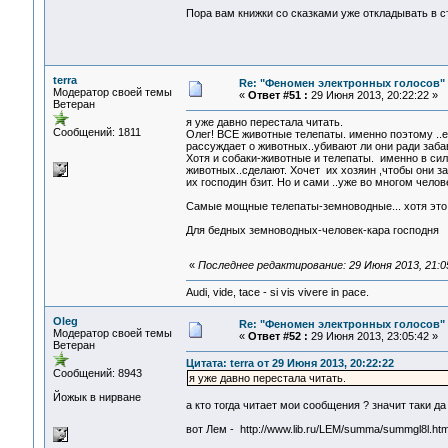
Пора вам книжки со сказками уже откладывать в с
terra
Re: "Феномен электронных голосов"
Модератор своей темы
«
Ответ #51 :
29 Июня 2013, 20:22:22 »
Ветеран
я уже давно перестала читать.
Сообщений: 1811
Олег! ВСЕ животные телепаты. именно поэтому ..е
рассуждает о животных..убивают ли они ради заба
Хотя и собаки-животные и телепаты. именно в сил
животных..сделают. Хочет их хозяин ,чтобы они за
их господин бзит. Но и сами ..уже во многом чело
Самые мощные телепаты-земноводные... хотя это и
Для бедных земноводных-человек-кара господня
«
Последнее редактирование: 29 Июня 2013, 21:05
Audi, vide, tace - si vis vivere in pace.
Oleg
Re: "Феномен электронных голосов"
Модератор своей темы
«
Ответ #52 :
29 Июня 2013, 23:05:42 »
Ветеран
Цитата: terra от 29 Июня 2013, 20:22:22
Сообщений: 8943
я уже давно перестала читать.
Йожык в нирване
а кто тогда читает мои сообщения ? значит таки да
вот Лем - http://www.lib.ru/LEM/summa/summgl8l.ht