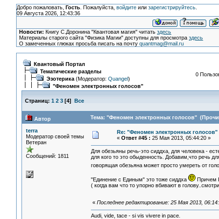
Добро пожаловать,
Гость
. Пожалуйста,
войдите
или
зарегистрируйтесь
.
09 Августа 2026, 12:43:36
Новости:
Книгу С.Доронина "Квантовая магия" читать
здесь
Материалы старого сайта "Физика Магии" доступны для просмотра
здесь
О замеченных глюках просьба писать на почту
quantmag@mail.ru
Квантовый Портал
Тематические разделы
0 Пользов
Эзотерика
(Модератор:
Quangel
)
"Феномен электронных голосов"
Страниц:
1
2
3
[
4
]
Все
Тема: "Феномен электронных голосов" (Прочит
Автор
terra
Re: "Феномен электронных голосов"
Модератор своей темы
«
Ответ #45 :
25 Мая 2013, 05:44:20 »
Ветеран
Для обезьяны речь-это сиддха, для человека - ес
Сообщений: 1811
для кого то это обыденность. Добавим,что речь 
говорящая обезьяна может просто умереть от голо
"Единение с Единым" это тоже сиддха
Причем В
( когда вам что то упорно вбивают в голову..смотр
«
Последнее редактирование: 25 Мая 2013, 06:14:
Audi, vide, tace - si vis vivere in pace.