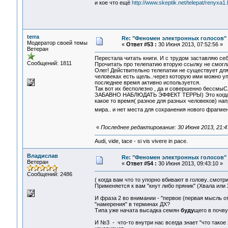
и кое что ещё
http://www.skeptik.net/telepat/renyxa1
terra
Re: "Феномен электронных голосов"
Модератор своей темы
«
Ответ #53 :
30 Июня 2013, 07:52:56 »
Ветеран
Перестала читать книги. И с трудом заставляю себ
Сообщений: 1811
Прочитать про телепатию вторую ссылку не смогла
Олег! Действительно телепатии не существует для
человеках есть щель..через которую ими можно упр
последнее время активно используется.
Так вот их бесполезно , да и совершенно бессмы
ЗАБАВНО НАБЛЮДАТЬ ЭФФЕКТ ТЕРРЫ) Это когда чело
какое то время( разное для разных человеков) нап
мира.. и нет места для сохранения нового фрагмен
«
Последнее редактирование: 30 Июня 2013, 21:47
Audi, vide, tace - si vis vivere in pace.
Владислав
Re: "Феномен электронных голосов"
Ветеран
«
Ответ #54 :
30 Июня 2013, 09:43:10 »
Сообщений: 2486
( когда вам что то упорно вбивают в голову..смотр
Применяется к вам "кнут либо пряник" (Хвала или 
И фраза 2 во внимании - "первое (первая мысль о
"намерения" в терминах ДХ?
Типа уже начата высадка семян
буду
щего в почву
И №3 - что-то внутри нас всегда знает "что такое 