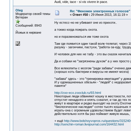
Audi, vide, tace - si vis vivere in pace.
Oleg
Re: "Феномен электронных голосов"
Модератор своей темы
«
Ответ #50 :
29 Июня 2013, 16:11:19 »
Ветеран
Ну естесс-но не убивают оне из прихоти..
Сообщений: 8943
а токмо когда пожрать охота.
Йожык в нирване
но и поразмножаться им тоже охота
Там где появится один такой волк-телепат, через 
разуму - загончики, пастухи, "работа-за-еду, трудо
И человек для них не табу - это вы сказок начита
Да и собаки не "загрязнены духом" а у них просто
Все млекопиты с мозгом "ради забавы" оченно даж
(хорошо хоть бактерии и вирусы не имеют мозга)
"забава" здесь - это "тренировка-имитация" у до
И у одомашненных обезьян - "людей" с недоразви
памяти"
http://zoo-eco.zooclub.ru/93.html
Некоторые люди обвиняют кошку в жестокости, пото
отпустит ненадолго и опять схватит, и так до тех 
живут в квартире и редко выходят на охоту.Охотни
"биологическое наследие" сотен тысяч кошачьих по
играть-она с огромным удовольствием будет ловит
действительно хотя бы раз поймает живую мышь, то
+ ещё
http://www.bolshoyvopros.ru/questions/315240-ub
http://senchin-roman.livejournal.com/164432.html