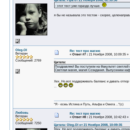
Цитата: Pipa от 21 Ноября 2008, 02:39:36
- этот тест уже гораздо лучше.
я бы не называла это тестом - скорее, целенапр
Oleg.Ol
Re: тест про магию
Ветеран
«
Ответ #7 :
21 Ноября 2008, 10:09:35 »
Сообщений: 2769
Цитата:
Поздравляю! Вы поступили на Факультет светлой 
Светлая магия, магия Созидания. Выпускники ка
Хех. Но вот поддерживать балланс и давать отпор
...
"Я - есмь Истина и Путь, Альфа и Омега ..."(с)
Любовь
Re: тест про магию
Ветеран
«
Ответ #8 :
21 Ноября 2008, 10:42:43 »
Сообщений: 7250
Цитата: Oleg.Ol от 21 Ноября 2008, 10:09:35
Хех. Но вот поддерживать балланс и давать отпор