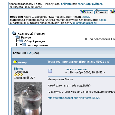
Добро пожаловать,
Гость
. Пожалуйста,
войдите
или
зарегистрируйтесь
.
09 Августа 2026, 01:37:57
Новости:
Книгу С.Доронина "Квантовая магия" читать
здесь
Материалы старого сайта "Физика Магии" доступны для просмотра
здесь
О замеченных глюках просьба писать на почту
quantmag@mail.ru
Квантовый Портал
Разное
0 Пользователей и 1 Г
Общий раздел
тест про магию
Страниц:
1
2
[
Все
]
Тема: тест про магию (Прочитано 51971 раз)
Автор
Silence
тест про магию
Постоялец
«
:
20 Ноября 2008, 20:18:52 »
Сообщений: 277
Университет Магии
Какой факультет тебе подойдёт?
(с факультетами Хогвартса ничего общего не имее
http://aeterna.ru/test.php?link=tests:55429