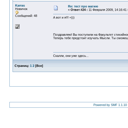
Karras
Re: тест про магию
Новичок
«
Ответ #24 :
11 Февраля 2009, 14:16:41 
Сообщений: 48
А вот и я!!! =)))
Поздравляю! Вы поступили на Факультет стихийно
Теперь тебе предстоит изучать Мысли. Ты сможешь
Скалли, они уже здесь...
Страниц:
1
2
[
Все
]
Powered by SMF 1.1.10