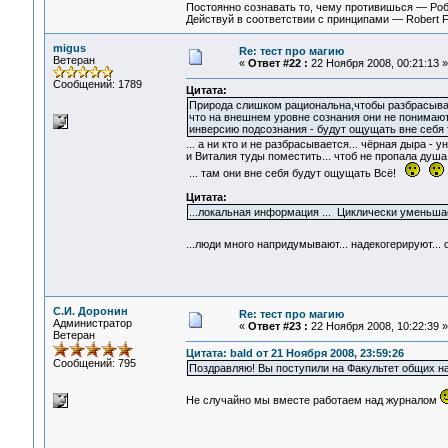
Постоянно сознавать то, чему противишься — Ро
Действуй в соответствии с принципами — Robert 
migus
Re: тест про магию
Ветеран
«
Ответ #22 :
22 Ноября 2008, 00:21:13 »
Сообщений: 1789
Цитата:
Природа слишком рациональна,чтобы разбрасыват
что на внешнем уровне сознания они не понимают
инверсию подсознания - будут ощущать вне себя 
... а ни кто и не разбрасывается... чёрная дыра -
и Виталия туды поместить... чтоб не пропала душа 
... там они вне себя будут ощущать Всё!
Цитата:
...локальная информация ... Циклически уменьша
...люди много напридумывают... надекогерируют...
С.И. Доронин
Re: тест про магию
Администратор
«
Ответ #23 :
22 Ноября 2008, 10:22:39 »
Ветеран
Цитата: bald от 21 Ноября 2008, 23:59:26
Сообщений: 795
Поздравляю! Вы поступили на Факультет общих на
Не случайно мы вместе работаем над журналом