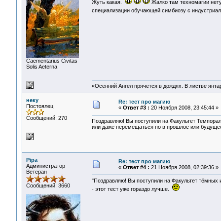
Жуть какая.
Жалко там техномагии нет
специализации обучающей симбиозу с индустриа
Сaementarius Civitas
Solis Aeterna
«Осенний Ангел прячется в дождях. В листве янтарн
неку
Re: тест про магию
Постоялец
«
Ответ #3 :
20 Ноября 2008, 23:45:44 »
Сообщений: 270
Поздравляю! Вы поступили на Факультет Темпорал
или даже перемещаться по в прошлое или будуще
Pipa
Re: тест про магию
Администратор
«
Ответ #4 :
21 Ноября 2008, 02:39:36 »
Ветеран
"Поздравляю! Вы поступили на Факультет тёмных 
Сообщений: 3660
- этот тест уже гораздо лучше.