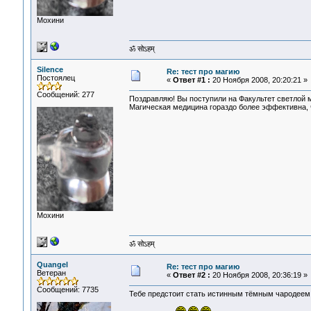
Мохини
ॐ सोऽहम्
Silence
Re: тест про магию
Постоялец
«
Ответ #1 :
20 Ноября 2008, 20:20:21 »
Сообщений: 277
Поздравляю! Вы поступили на Факультет светлой 
Магическая медицина гораздо более эффективна, ч
Мохини
ॐ सोऽहम्
Quangel
Re: тест про магию
Ветеран
«
Ответ #2 :
20 Ноября 2008, 20:36:19 »
Сообщений: 7735
Тебе предстоит стать истинным тёмным чародеем. 