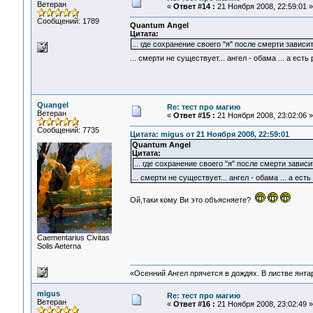
Ветеран
«
Ответ #14 :
21 Ноября 2008, 22:59:01 »
Сообщений: 1789
Quantum Angel
Цитата:
... где сохранение своего "я" после смерти зависи
... смерти не существует... ангел - обама ... а ест
Quangel
Re: тест про магию
Ветеран
«
Ответ #15 :
21 Ноября 2008, 23:02:06 »
Сообщений: 7735
Цитата: migus от 21 Ноября 2008, 22:59:01
Quantum Angel
Цитата:
... где сохранение своего "я" после смерти завис
... смерти не существует... ангел - обама ... а ест
Ой,таки кому Ви это объясняете?
Сaementarius Civitas
Solis Aeterna
«Осенний Ангел прячется в дождях. В листве янтарн
migus
Re: тест про магию
Ветеран
«
Ответ #16 :
21 Ноября 2008, 23:02:49 »