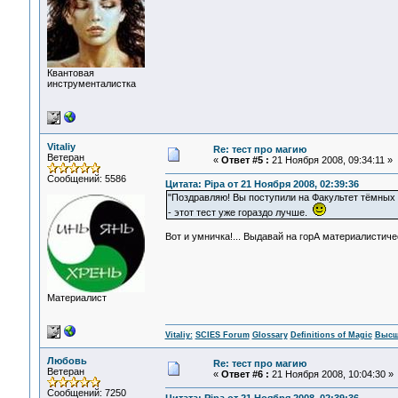
Квантовая
инструменталистка
Vitaliy
Re: тест про магию
Ветеран
«
Ответ #5 :
21 Ноября 2008, 09:34:11 »
Сообщений: 5586
Цитата: Pipa от 21 Ноября 2008, 02:39:36
"Поздравляю! Вы поступили на Факультет тёмных 
- этот тест уже гораздо лучше.
Вот и умничка!... Выдавай на горА материалистич
Материалист
Vitaliy:
SCIES Forum
Glossary
Definitions of Magic
Высш
Любовь
Re: тест про магию
Ветеран
«
Ответ #6 :
21 Ноября 2008, 10:04:30 »
Сообщений: 7250