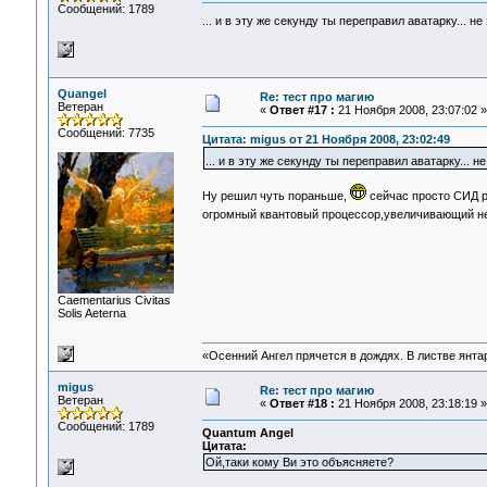
Сообщений: 1789
... и в эту же секунду ты переправил аватарку... н
Quangel
Re: тест про магию
Ветеран
«
Ответ #17 :
21 Ноября 2008, 23:07:02 »
Сообщений: 7735
Цитата: migus от 21 Ноября 2008, 23:02:49
... и в эту же секунду ты переправил аватарку... 
Ну решил чуть пораньше,
сейчас просто СИД 
огромный квантовый процессор,увеличивающий 
Сaementarius Civitas
Solis Aeterna
«Осенний Ангел прячется в дождях. В листве янтарн
migus
Re: тест про магию
Ветеран
«
Ответ #18 :
21 Ноября 2008, 23:18:19 »
Сообщений: 1789
Quantum Angel
Цитата:
Ой,таки кому Ви это объясняете?