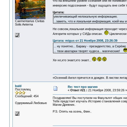
что на внешнем уровне сознания они не понимают
инверсию подсознания - будут ощущать вне себя т
Цитата:
увеличивающий нелокальную информацию.
Сaementarius Civitas
...заметь, что и локальная информация, коей мы и
Solis Aeterna
Не совсем,локальная информация проходит через 
Алгоритм которых у СИДа описан.
Циклически 
Цитата: migus от 21 Ноября 2008, 23:26:39
... ну понятно... Бараку - президентство, а Серёж
... твои аватарки творят чудеса... магические!
Хе-хе,кто знает,кто знает...
«Осенний Ангел прячется в дождях. В листве янтарн
bald
Re: тест про магию
Постоялец
«
Ответ #21 :
21 Ноября 2008, 23:59:26 »
Сообщений: 454
Поздравляю! Вы поступили на Факультет общих на
Тебе предстоит изучать Историю становления совр
Одержимый Любовью
Магии Древних.
P.S. Опять на осень, блин..