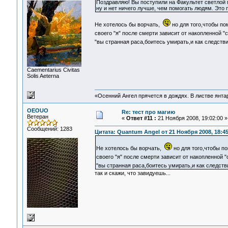
Поздравляю! Вы поступили на Факультет светлой 
ну и нет ничего лучше, чем помогать людям. Это 
Не хотелось бы ворчать,
но для того,чтобы по
своего "я" после смерти зависит от накопленной "
"вы странная раса,боитесь умирать,и как следств
Сaementarius Civitas
Solis Aeterna
«Осенний Ангел прячется в дождях. В листве янтарн
OEOUO
Re: тест про магию
Ветеран
«
Ответ #11 :
21 Ноября 2008, 19:02:00 »
Сообщений: 1283
Цитата: Quantum Angel от 21 Ноября 2008, 18:45
Не хотелось бы ворчать,
но для того,чтобы п
своего "я" после смерти зависит от накопленной 
"вы странная раса,боитесь умирать,и как следств
так и скажи, что завидуешь...