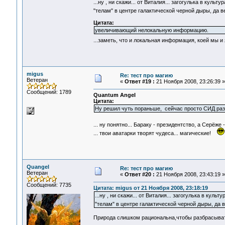
...ну , ни скажи... от Виталия... загогулька в куль
"телам" в центре галактической черной дыры, да ве
Цитата:
увеличивающий нелокальную информацию.
...заметь, что и локальная информация, коей мы и
migus
Re: тест про магию
Ветеран
«
Ответ #19 :
21 Ноября 2008, 23:26:39 »
Сообщений: 1789
Quantum Angel
Цитата:
Ну решил чуть пораньше, сейчас просто СИД ра
... ну понятно... Бараку - президентство, а Серёж
... твои аватарки творят чудеса... магические!
Quangel
Re: тест про магию
Ветеран
«
Ответ #20 :
21 Ноября 2008, 23:43:19 »
Сообщений: 7735
Цитата: migus от 21 Ноября 2008, 23:18:19
...ну , ни скажи... от Виталия... загогулька в кул
"телам" в центре галактической черной дыры, да в
Природа слишком рациональна,чтобы разбрасыват