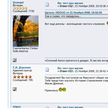
Quangel
Re: тест про магию
Ветеран
«
Ответ #12 :
21 Ноября 2008, 19:19:36 »
Сообщений: 7735
Цитата: OEOUO от 21 Ноября 2008, 19:02:00
так и скажи, что завидуешь...
Вот еще,ангелы - воплощение чистого служения.
Сaementarius Civitas
Solis Aeterna
«Осенний Ангел прячется в дождях. В листве янтарн
С.И. Доронин
Re: тест про магию
Администратор
«
Ответ #13 :
21 Ноября 2008, 21:39:42 »
Ветеран
Поздравляю! Вы поступили на Факультет общих на
Сообщений: 795
Тебе предстоит изучать Историю становления совр
Магии Древних.
Прикольно
migus
Re: тест про магию