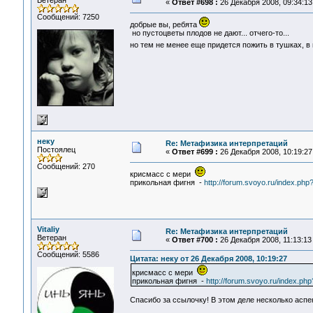
Ветеран
«
Ответ #698 :
26 Декабря 2008, 09:34:13
Сообщений: 7250
добрые вы, ребята
но пустоцветы плодов не дают... отчего-то...
но тем не менее еще придется пожить в тушках, в
неку
Re: Метафизика интерпретаций
Постоялец
«
Ответ #699 :
26 Декабря 2008, 10:19:27
Сообщений: 270
крисмасс с мери
прикольная фигня -
http://forum.svoyo.ru/index.ph
Vitaliy
Re: Метафизика интерпретаций
Ветеран
«
Ответ #700 :
26 Декабря 2008, 11:13:13
Сообщений: 5586
Цитата: неку от 26 Декабря 2008, 10:19:27
крисмасс с мери
прикольная фигня -
http://forum.svoyo.ru/index.p
Спасибо за ссылочку! В этом деле несколько аспе