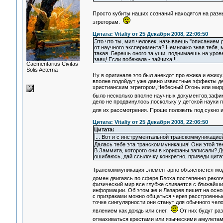
Просто кубиты наших сознаний находятся на разн
эгрегорам.
Цитата: Vitaliy от 25 Декабря 2008, 22:06:50
Это что ты, мил человек, называешь "описанием 
от научного эксперимента? Немножко зная тебя, м
такая. Берешь оного за уши, поднимаешь на уров
заяц! Если побежала - зайчиха!!!.
Сaementarius Civitas
Solis Aeterna
Ну в оригинале это был анекдот про ежика и ежих
вполне подойдут уже давно известные эффекты д
христианским эгрегором,Небесный Огонь или мирр
было несколько вполне научных документов,заф
дело не продвинулось,поскольку у детской науки 
для их рассмотрения. Проще положить под сукно и
Цитата: Vitaliy от 25 Декабря 2008, 22:06:50
Цитата:
... Вот и с инструментальной транскоммуникацие
Далась тебе эта транскоммуникация! Они этой тен
В.Заммита, которого они в корифаны записали? Д
ошибаюсь, дай ссылочку конкретно, приведи цитат
Транскоммуникация элементарно объясняется мод
домен двигаясь по сфере Блоха,постепенно реког
физический мир все глубже сливается с ближайши
информации. Об этом же и Лазарев пишет на осно
с призраками можно общаться через расстроенные
точке сингулярности они станут для обычного че
явлением как дождь или снег.
От них будут раз
отмахиваться крестами или языческими амулетам