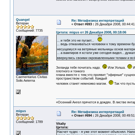
Quangel
Re: Метафизика интерпретаций
Ветеран
«
Ответ #693 :
26 Декабря 2008, 00:44:41
Сообщений: 7735
Цитата: migus от 26 Декабря 2008, 00:18:06
... и тебя это не пугает...
... ведь отмахиваться человеки к тому времени бу
несущемуся на ветряные мельницы основ матер
... а вампиров я кстати уже сегодня видел... дума
ввернулись своими окровавленными телами и вс
Зеланда тебе почитать надо.
Или Уолша.
И
плотного и тонкого
плана вместе с тем,что проявит "эфирные" сущнос
Сaementarius Civitas
пространством событий. Каждый
Solis Aeterna
человек станет немножко магом.
Так что пусть
«Осенний Ангел прячется в дождях. В листве янтарн
migus
Re: Метафизика интерпретаций
Ветеран
«
Ответ #694 :
26 Декабря 2008, 00:49:51
Сообщений: 1789
Vitaliy
Цитата:
Насчет чудес - я уже этот момент объяснял. Напо