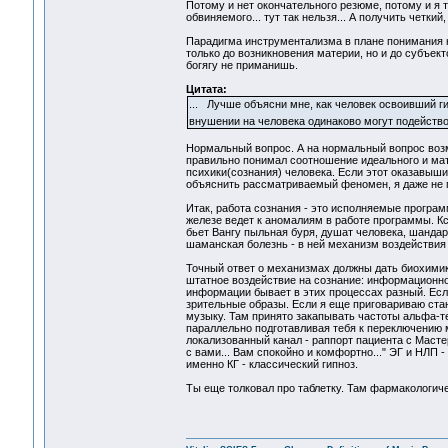
Потому и нет окончательного резюме, потому и я 
обвиняемого... тут так нельзя... А получить четкий
Парадигма инструментализма в плане понимания н
только до возникновения материи, но и до субъе
богягу не приманишь.
Цитата:
... Лучше объясни мне, как человек освоивший г
внушении на человека одинаково могут подейств
Нормальный вопрос. А на нормальный вопрос возмо
правильно понимал соотношение идеального и ма
психики(сознания) человека. Если этот оказавыш
объяснить рассматриваемый феномен, я даже не 
Итак, работа сознания - это исполняемые програ
железе ведет к аномалиям в работе программы. Кс
бьет Вангу пыльная буря, душат человека, шандар
шаманская болезнь - в ней механизм воздействия
Точный ответ о механизмах должны дать биохимики,
штатное воздействие на сознание: информационно
информации бывает в этих процессах разный. Есл
зрительные образы. Если я еще приговариваю ста
музыку. Там принято закапывать частоты альфа-тет
параллельно подготавливая тебя к переключению м
локализованный канал - раппорт пациента с Масте
с вами... Вам спокойно и комфортно..." ЭГ и НЛП
именно КГ - классический гипноз.
Ты еще толковал про таблетку. Там фармакологиче