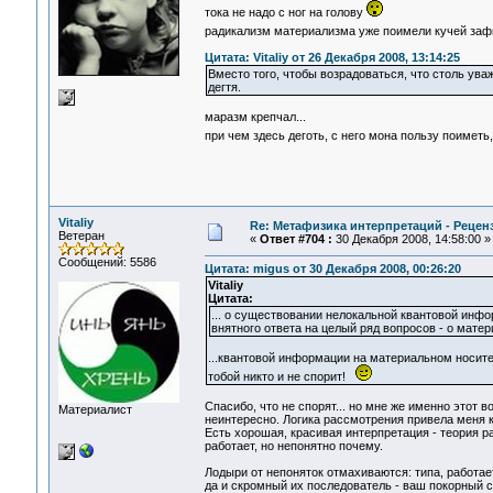
тока не надо с ног на голову
радикализм материализма уже поимели кучей заф
Цитата: Vitaliy от 26 Декабря 2008, 13:14:25
Вместо того, чтобы возрадоваться, что столь ув
дегтя.
маразм крепчал...
при чем здесь деготь, с него мона пользу поиметь
Vitaliy
Re: Метафизика интерпретаций - Реценз
Ветеран
«
Ответ #704 :
30 Декабря 2008, 14:58:00 »
Сообщений: 5586
Цитата: migus от 30 Декабря 2008, 00:26:20
Vitaliy
Цитата:
... о существовании нелокальной квантовой инфо
внятного ответа на целый ряд вопросов - о мате
...квантовой информации на материальном носител
тобой никто и не спорит!
Спасибо, что не спорят... но мне же именно этот 
Материалист
неинтересно. Логика рассмотрения привела меня к 
Есть хорошая, красивая интерпретация - теория рабо
работает, но непонятно почему.
Лодыри от непоняток отмахиваются: типа, работает
да и скромный их последователь - ваш покорный сл