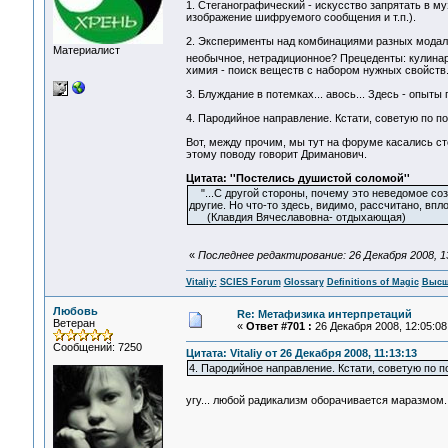
1. Стеганографический - искусство запрятать в м
изображение шифруемого сообщения и т.п.).
2. Эксперименты над комбинациями разных модально
Материалист
необычное, нетрадиционное? Прецеденты: кулинар
химия - поиск веществ с набором нужных свойств
3. Блуждание в потемках... авось... Здесь - опыт
4. Пародийное направление. Кстати, советую по п
Вот, между прочим, мы тут на форуме касались ст
этому поводу говорит Дриманович.
Цитата: ''Постелись душистой соломой''
"...С другой стороны, почему это неведомое соз
другие. Но что-то здесь, видимо, рассчитано, впл
(Клавдия Вячеславовна- отдыхающая)
«
Последнее редактирование: 26 Декабря 2008, 13:
Vitaliy:
SCIES Forum
Glossary
Definitions of Magic
Высш
Любовь
Re: Метафизика интерпретаций
Ветеран
«
Ответ #701 :
26 Декабря 2008, 12:05:08
Сообщений: 7250
Цитата: Vitaliy от 26 Декабря 2008, 11:13:13
4. Пародийное направление. Кстати, советую по 
угу... любой радикализм оборачивается маразмом..