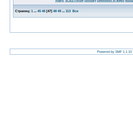
Vitaliy:
SCIES Forum
Glossary
Definitions of Magic
Высш
Страниц:
1
...
45
46
[
47
]
48
49
...
113
Все
Powered by SMF 1.1.10