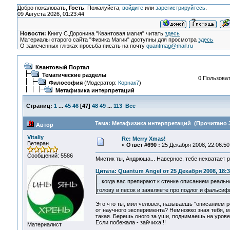
Добро пожаловать,
Гость
. Пожалуйста,
войдите
или
зарегистрируйтесь
.
09 Августа 2026, 01:23:44
Новости:
Книгу С.Доронина "Квантовая магия" читать
здесь
Материалы старого сайта "Физика Магии" доступны для просмотра
здесь
О замеченных глюках просьба писать на почту
quantmag@mail.ru
Квантовый Портал
Тематические разделы
0 Пользоват
Философия
(Модератор:
Корнак7
)
Метафизика интерпретаций
Страниц:
1
...
45
46
[
47
]
48
49
...
113
Все
Тема: Метафизика интерпретаций (Прочитано 3
Автор
Vitaliy
Re: Merry Xmas!
Ветеран
«
Ответ #690 :
25 Декабря 2008, 22:06:50
Сообщений: 5586
Мистик ты, Андрюша... Наверное, тебе нехватает 
Цитата: Quantum Angel от 25 Декабря 2008, 18:3
...когда вас препирают к стенке описанием реаль
голову в песок и заявляете про подлог и фальси
Это что ты, мил человек, называешь "описанием р
от научного эксперимента? Немножко зная тебя, м
такая. Берешь оного за уши, поднимаешь на урове
Если побежала - зайчиха!!!
Материалист