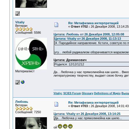
Vitaliy
Re: Метафизика интерпретаций
Ветеран
«
Ответ #702 :
26 Декабря 2008, 13:14:25
Сообщений: 5586
Цитата: Любовь от 26 Декабря 2008, 12:05:08
Цитата: Vitaliy от 26 Декабря 2008, 11:13:13
4. Пародийное направление. Кстати, советую по
угу... любой радикализм оборачивается маразмом..
Цитата: Дриманович
Родился: 12/12/1212
Материалист
Да... Любочка у нас прямолинейна как шило... Вме
литературному творчеству, выдает свою бочку дег
Vitaliy:
SCIES Forum
Glossary
Definitions of Magic
Высш
Любовь
Re: Метафизика интерпретаций
Ветеран
«
Ответ #703 :
26 Декабря 2008, 14:01:43
Сообщений: 7250
Цитата: Vitaliy от 26 Декабря 2008, 13:14:25
Да... Любочка у нас прямолинейна как шило...
ой