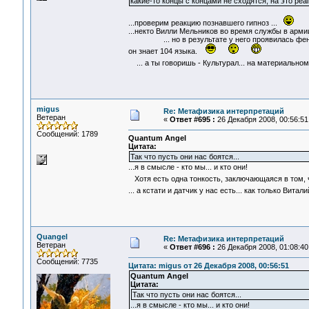
какие-то концы с концами не сходятся, на это ре
...проверим реакцию познавшего гипноз ...
...некто Вилли Мельников во время службы в арми
... но в результате у него проявилась феномен
он знает 104 языка.
... а ты говоришь - Культурал... на материально
migus
Re: Метафизика интерпретаций
Ветеран
«
Ответ #695 :
26 Декабря 2008, 00:56:51
Сообщений: 1789
Quantum Angel
Цитата:
Так что пусть они нас боятся...
...я в смысле - кто мы... и кто они!
Хотя есть одна тонкость, заключающаяся в том, чт
... а кстати и датчик у нас есть... как только Вита
Quangel
Re: Метафизика интерпретаций
Ветеран
«
Ответ #696 :
26 Декабря 2008, 01:08:40
Сообщений: 7735
Цитата: migus от 26 Декабря 2008, 00:56:51
Quantum Angel
Цитата:
Так что пусть они нас боятся...
...я в смысле - кто мы... и кто они!