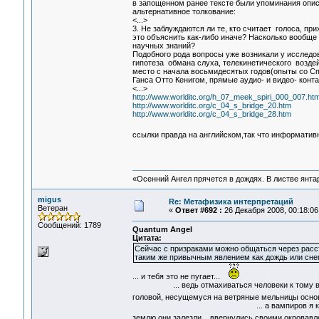
в запощенном ранее тексте были упоминания опи
альтернативное толкование:
<...>
3. Не заблуждаются ли те, кто считает голоса, п
это объяснить как-либо иначе? Насколько вообще
научных знаний?
Подобного рода вопросы уже возникали у исследо
гипотеза обмана слуха, телекинетического воздей
место с начала восьмидесятых годов(опыты со 
Ганса Отто Кенигом, прямые аудио- и видео- кон
<...>
http://www.worlditc.org/h_07_meek_spiri_000_007.ht
http://www.worlditc.org/c_04_s_bridge_20.htm
http://www.worlditc.org/c_04_s_bridge_28.htm
ссылки правда на английском,так что информатив
«Осенний Ангел прячется в дождях. В листве янтарн
migus
Re: Метафизика интерпретаций
Ветеран
«
Ответ #692 :
26 Декабря 2008, 00:18:06
Сообщений: 1789
Quantum Angel
Цитата:
Сейчас с призраками можно общаться через расст
таким же привычным явлением как дождь или снег
... и тебя это не пугает...
... ведь отмахиваться человеки к тому времени
головой, несущемуся на ветряные мельницы осн
... а вампиров я кстати уже сегодня ви
землю они залезли... ввернулись своими окровав