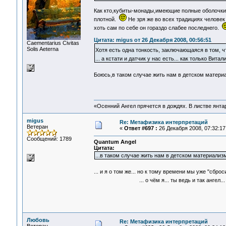
Как кто,кубиты-монады,имеющие полные оболочки
плотной.
Не зря же во всех традициях человек
хоть сам по себе он гораздо слабее последнего.
Цитата: migus от 26 Декабря 2008, 00:56:51
Сaementarius Civitas
Solis Aeterna
Хотя есть одна тонкость, заключающаяся в том, чт
... а кстати и датчик у нас есть... как только Вита
Боюсь,в таком случае жить нам в детском материа
«Осенний Ангел прячется в дождях. В листве янтарн
migus
Re: Метафизика интерпретаций
Ветеран
«
Ответ #697 :
26 Декабря 2008, 07:32:17
Сообщений: 1789
Quantum Angel
Цитата:
...в таком случае жить нам в детском материализм
... и я о том же... но к тому времени мы уже "сбр
... о чём я... ты ведь и так ангел..
Любовь
Re: Метафизика интерпретаций