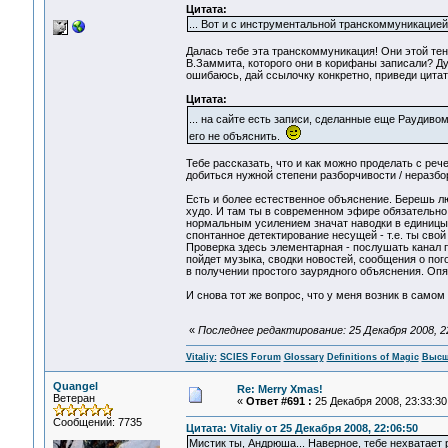
Цитата:
... Вот и с инструментальной транскоммуникацией
Далась тебе эта транскоммуникация! Они этой тен
В.Заммита, которого они в корифаны записали? Ду
ошибаюсь, дай ссылочку конкретно, приведи цитат
Цитата:
... на сайте есть записи, сделанные еще Раудивом,
его не объяснить.
Тебе рассказать, что и как можно проделать с ре
добиться нужной степени разборчивости / неразб
Есть и более естественное объяснение. Берешь лю
худо. И там ты в современном эфире обязательно 
нормальным усилением значат наводки в единицы 
спонтанное детектирование несущей - т.е. ты сво
Проверка здесь элементарная - послушать канал 
пойдет музыка, сводки новостей, сообщения о пог
в получении простого заурядного объяснения. Опят
И снова тот же вопрос, что у меня возник в самом
«
Последнее редактирование: 25 Декабря 2008, 22:
Vitaliy:
SCIES Forum
Glossary
Definitions of Magic
Высш
Quangel
Re: Merry Xmas!
Ветеран
«
Ответ #691 :
25 Декабря 2008, 23:33:30
Сообщений: 7735
Цитата: Vitaliy от 25 Декабря 2008, 22:06:50
Мистик ты, Андрюша... Наверное, тебе нехватает