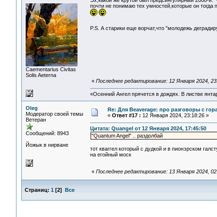
Эх,какой же крутой был предсингулярный 2008-й.
почти не понимаю тех умностей,которые он тогда
P.S. А старики еще ворчат,что "молодежь дегради
Сaementarius Civitas
Solis Aeterna
«
Последнее редактирование: 12 Января 2024, 23
«Осенний Ангел прячется в дождях. В листве янтарн
Oleg
Re: Для Beaverage: про разговоры с горам
Модератор своей темы
«
Ответ #17 :
12 Января 2024, 23:18:26 »
Ветеран
Цитата: Quangel от 12 Января 2024, 17:45:50
Сообщений: 8943
"Quantum Angel" .. раздолбай
Йожык в нирване
тот кваггел который с дудкой и в пионэрском галс
на егойный моск
«
Последнее редактирование: 13 Января 2024, 02
Страниц:
1
[
2
]
Все