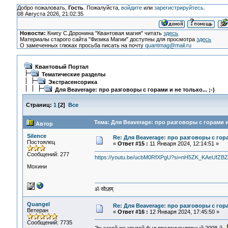
Добро пожаловать,
Гость
. Пожалуйста,
войдите
или
зарегистрируйтесь
.
08 Августа 2026, 21:02:35
Новости:
Книгу С.Доронина "Квантовая магия" читать
здесь
Материалы старого сайта "Физика Магии" доступны для просмотра
здесь
О замеченных глюках просьба писать на почту
quantmag@mail.ru
Квантовый Портал
Тематические разделы
Экстрасенсорика
Для Beaverage: про разговоры с горами и не только... ;-)
Страниц:
1
[
2
]
Все
Тема: Для Beaverage: про разговоры с горами и 
Автор
Silence
Re: Для Beaverage: про разговоры с горам
Постоялец
«
Ответ #15 :
11 Января 2024, 12:14:51 »
Сообщений: 277
https://youtu.be/ucbM0RfXPgU?si=nH5ZK_KAeUfZB
Мохини
ॐ सोऽहम्
Quangel
Re: Для Beaverage: про разговоры с горам
Ветеран
«
Ответ #16 :
12 Января 2024, 17:45:50 »
Сообщений: 7735