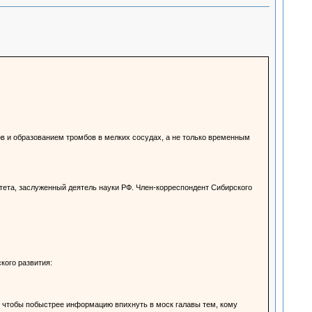
в и образованием тромбов в мелких сосудах, а не только временным
тета, заслуженный деятель науки РФ. Член-корреспондент Сибирского
ого развития:
то чтобы побыстрее информацию впихнуть в моск галавы тем, кому