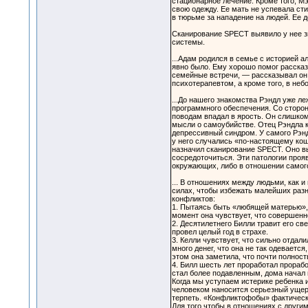
стационарное лечение. Кроме того, М
свою одежду. Ее мать не успевала сти
в тюрьме за нападение на людей. Ее д
Сканирование SPECT выявило у нее з
системы.
...Адам родился в семье с историей а
явно было. Ему хорошо помог рассказ
семейные встречи, — рассказывал он 
психотерапевтом, а кроме того, в неб
...До нашего знакомства Рэндл уже л
программного обеспечения. Со стороны
поводам впадал в ярость. Он слишком 
мысли о самоубийстве. Отец Рэндла 
депрессивный синдром. У самого Рэндл
у него случались «по-настоящему кошм
назначил сканирование SPECT. Оно в
сосредоточиться. Эти патологии про
окружающих, либо в отношении самого
... В отношениях между людьми, как и
силах, чтобы избежать малейших разн
конфликтов:
1. Пытаясь быть «любящей матерью», 
момент она чувствует, что совершенно
2. Десятилетнего Билли травит его св
провел целый год в страхе.
3. Келли чувствует, что сильно отдали
много денег, что она не так одевается
этом она заметила, что почти полност
4. Билл шесть лет проработал прорабо
стал более подавленным, дома начал п
Когда мы уступаем истерике ребенка 
человеком наносится серьезный ущерб
терпеть. «Конфликтофобы» фактическ
Для того чтобы в отношениях с другим