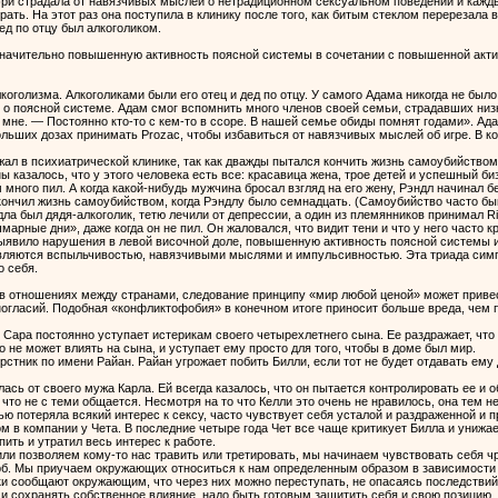
эри страдала от навязчивых мыслей о нетрадиционном сексуальном поведении и кажды
рать. На этот раз она поступила в клинику после того, как битым стеклом перерезала 
ед по отцу был алкоголиком.
начительно повышенную активность поясной системы в сочетании с повышенной актив
лкоголизма. Алкоголиками были его отец и дед по отцу. У самого Адама никогда не был
 о поясной системе. Адам смог вспомнить много членов своей семьи, страдавших низ
мне. — Постоянно кто-то с кем-то в ссоре. В нашей семье обиды помнят годами». Ад
ольших дозах принимать Prozac, чтобы избавиться от навязчивых мыслей об игре. В к
ежал в психиатрической клинике, так как дважды пытался кончить жизнь самоубийством
 казалось, что у этого человека есть все: красавица жена, трое детей и успешный би
много пил. А когда какой-нибудь мужчина бросал взгляд на его жену, Рэндл начинал б
кончил жизнь самоубийством, когда Рэндлу было семнадцать. (Самоубийство часто б
а был дядя-алкоголик, тетю лечили от депрессии, а один из племянников принимал Rit
арные дни», даже когда он не пил. Он жаловался, что видит тени и что у него часто кр
ыявило нарушения в левой височной доле, повышенную активность поясной системы и
являются вспыльчивостью, навязчивыми мыслями и импульсивностью. Эта триада симп
 себя.
 в отношениях между странами, следование принципу «мир любой ценой» может привест
огласий. Подобная «конфликтофобия» в конечном итоге приносит больше вреда, чем 
Сара постоянно уступает истерикам своего четырехлетнего сына. Ее раздражает, что 
 не может влиять на сына, и уступает ему просто для того, чтобы в доме был мир.
ерстник по имени Райан. Райан угрожает побить Билли, если тот не будет отдавать ему 
лась от своего мужа Карла. Ей всегда казалось, что он пытается контролировать ее и о
, что не с теми общается. Несмотря на то что Келли это очень не нравилось, она тем н
ью потеряла всякий интерес к сексу, часто чувствует себя усталой и раздраженной и
м в компании у Чета. В последние четыре года Чет все чаще критикует Билла и унижает
ить и утратил весь интерес к работе.
или позволяем кому-то нас травить или третировать, мы начинаем чувствовать себя 
. Мы приучаем окружающих относиться к нам определенным образом в зависимости от 
и сообщают окружающим, что через них можно переступать, не опасаясь последствий
и сохранять собственное влияние, надо быть готовым защитить себя и свою позицию, 