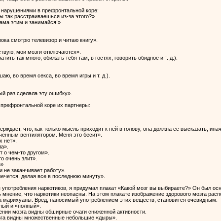
 нарушениями в префронтальной коре:
ты так расстраиваешься из-за этого?»
ама этим и занимайся!»
пока смотрю телевизор и читаю книгу».
ствую, мои мозги отключаются».
тить так много, обижать тебя там, в гостях, говорить обидное и т. д.).
аю, во время секса, во время игры и т. д.).
ый раз сделала эту ошибку».
 префронтальной коре их партнеры:
рждает, что, как только мысль приходит к ней в голову, она должна ее высказать, инач
ченным вентилятором. Меня это бесит».
х нет».
ла».
т о чем-то другом».
о очень злит».
».
и не заканчивает работу».
ечется, делая все в последнюю минуту».
 употребления наркотиков, я придумал плакат «Какой мозг вы выбираете?» Он был ос
ь мнение, что наркотики неопасны. На этом плакате изображение здорового мозга рас
а марихуаны. Вред, наносимый употреблением этих веществ, становится очевидным.
ный и «полный».
ении мозга видны обширные очаги сниженной активности.
озга видны множественные небольшие «дыры».