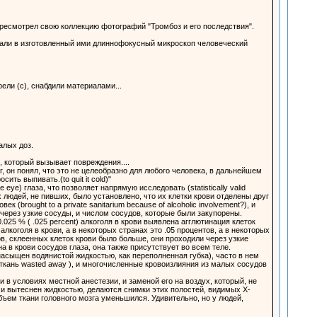
ересмотрел свою коллекцию фотографий "Тромбоз и его последствия".
вали в изготовленный ими длиннофокусный микроскоп человеческий
ели (с), снабдили материалами...
алых доз.
, который вызывает повреждения....
г, он понял, что это не целеобразно для любого человека, в дальнейшем
ть выпивать.(to quit it cold)"
ye) глаза, что позволяет напрямую исследовать (statistically valid
 людей, не пивших, было установлено, что их клетки крови отделены друг
(brought to a private sanitarium because of alcoholic involvement?), и
через узкие сосуды, и числом сосудов, которые были закупорены.
025 % ( .025 percent) алкоголя в крови выявлена агглютинация клеток
алкоголя в крови, а в некоторых странах это .05 процентов, а в некоторых
в, склеенных клеток крови было больше, они проходили через узкие
 в крови сосудов глаза, она также присутствует во всем теле.
 (насыщен водянистой жидкостью, как переполненная губка), часто в нем
ткань wasted away ), и многочисленные кровоизлияния из малых сосудов
 в условиях местной анестезии, и заменой его на воздух, который, не
, и вытеснен жидкостью, делаются снимки этих полостей, видимых Х-
объем ткани головного мозга уменьшился. Удивительно, но у людей,