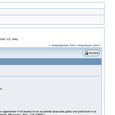
трят эту тему.
« предыдущая тема
следующая тема »
а.
ен адреналин чтоб вывести их на режим форсажа дабы они работали и за
heart. Microvasc. Res. 174 (1968) )