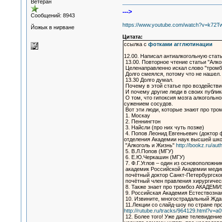
Ветеран
--->
Сообщений: 8943
https://www.youtube.com/watch?v=k7
Йожык в нирване
Цитата:
ссылка с
фотками агглютинации
12.00. Написал антиалкогольную стат
13.00. Повторное чтение статьи "Алко
Целенаправленно искал слово "тромб
Долго смеялся, потому что не нашел.
13.30 Долго думал.
Почему в этой статье про воздействие
И почему другие люди в своих публик
О том, что гипоксия мозга алкогольн
сужением сосудов.
Вот эти люди, которые знают про тром
1. Москау
2. Пеннингтон
3. Найсли (про них чуть позже)
4. Попов Леонид Евгеньевич (доктор 
отделения Академии наук высшей шко
"Алкоголь и Жизнь"
http://bookz.ru/au
5. В.Л.Попов (МГУ)
6. Е.Ю.Черкашин (МГУ)
7. Ф.Г.Углов – один из основоположни
академик Российской Академии медиц
почётный доктор Санкт-Петербургског
почётный член правления хирургическ
8. Также знает про тромбоз АКАДЕМИ
9. Российская Академия Естествознан
10. Извините, многострадальный Жда
11.Лекции со слайд-шоу по стране пр
http://rutube.ru/tracks/964129.html?v=
12. Более того! Уже даже телевидени