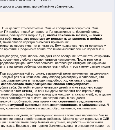
хих дорог и форумных троллей всё не убавляется..
. Они делают это безотчетно. Они не собираются ссориться. Они
и ПК требует новой активности. Гиперактивность, беспокойность,
ниям, пользуются люди с СДВ,
чтобы «включить мозги», — поиск
на себя орать, это помогает им повысить активность в лобных
В, такой способ нередко вызывает привыкание.
ивал из своего укрытия и пугал ее. Ему нравилось, что от ее криков у
чная аритмия. Среди моих пациентов были многочисленные взрослые и
каждое утро, просыпаясь, она дает себе обещание, что не станет кричать
 после чего у обоих ужасно портится настроение. После того как я
да родители прекращают обеспечивать негативную стимуляцию (криками,
кричать на такого ребенка, остановитесь и обратитесь к нему самым тихим
 При эмоциональной встряске, вызванной таким волнением, выделяются
 Каждый раз она начинала нашу очередную встречу с заявления, что
, рассказывая мне в пугающих подробностях, как она это сделает.
о
использовала мою реакцию как способ стимулировать
убить себя. Вы любите своих четверых детей, и я не верю, что когда-
ь себе в этом отчета, но ваш синдром заставляет вас играть в игру
меня обиделась (еще один повод для конфликта, сказал я ей), но в целом
ских занятий стало снизить ее потребность в скандалах.
ерьезной проблемой: они причиняют серьезный вред иммунной
ость иммунной системы и повышает склонность к заболеваниям.
Я
й, хронической болью в мышцах, обусловленной, как полагают,
 уязвимыми людьми, вступающими с ними в словесные перепалки. Часто
остояние ссоры с собственным ребенком. Многие дети и взрослые с СДВ
ляции. В школе такие люди бывают «шутами», на работе — записными
м шуткам». Впервые этот термин был использован в отношении пациентов