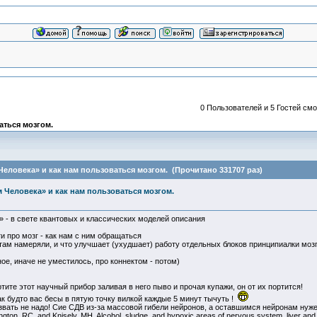
0 Пользователей и 5 Гостей смо
аться мозгом.
Человека» и как нам пользоваться мозгом. (Прочитано 331707 раз)
 Человека» и как нам пользоваться мозгом.
 - в свете квантовых и классических моделей описания
 про мозг - как нам с ним обращаться
там намеряли, и что улучшает (ухудшает) работу отдельных блоков принципиалки мозг
ое, иначе не уместилось, про коннектом - потом)
ите этот научный прибор заливая в него пыво и прочая купажи, он от их портится!
к будто вас бесы в пятую точку вилкой каждые 5 минут тычуть !
 звать не надо! Сие СДВ из-за массовой гибели нейронов, а оставшимся нейронам нуж
on, RC, and Knisely, MH. Alcohol, sludge, and hypoxic areas of nervous system, liver and 