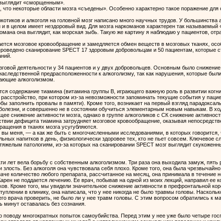
 выглядит «сморщенным».
 что некоторые области мозга «съедены». Особенно характерно такое поражение для
ркотиков и алкоголя на головной мозг написано много научных трудов. У большинства
и в целом имеет нездоровый вид. Для мозга наркоманов характерен так называемый «
омана она выглядит, как морская зыбь. Такую же картину я наблюдаю у пациентов, о
ается мозговое кровообращение и замедляется обмен веществ в мозговых тканях, осо
роведено сканирование SPECT 17 здоровым добровольцам и 50 пациентам, которые ст
ний.
овой деятельности у 34 пациентов и у двух добровольцев. Основным было снижение а
наследственной предрасположенности к алкоголизму, так как нарушения, которые был
дающие алкоголизмом.
ся содержание тиамина (витамина группы В, играющего важную роль в развитии когни
асстройство, при котором из-за невозможности запоминать текущие события у пацие
обы заполнить провалы в памяти). Кроме того, возникает на первый взгляд парадокса
болезни, и совершенно не в состоянии обучиться элементарным новым навыкам. В ход
бщее снижение активности мозга, однако в группе алкоголиков с СК снижение активно
ствии дефицита тиамина затрудняет мозговое кровообращение, оказывая непосредствен
ащения в тканях мозга усугубляются.
 вы меня, — а как же быть с многочисленными исследованиями, в которых говорится, 
ьных напитков в день, физиологически здоровее тех, кто не пьет совсем. Ключевое с
яжелым патологиям, из-за которых на сканировании SPECT мозг выглядит скукоженны
цати лет вела борьбу с собственным алкоголизмом. Три раза она выходила замуж, пять
 злость. Без алкоголя она чувствовала себя плохо. Кроме того, она была чрезвычайно
наче количество любого препарата, рассчитанное на месяц, она принимала в течение не
 Карен не поддается лечению. Ее врач, побывав на одной из моих лекций, направил ее
иков. Кроме того, мы увидели значительное снижение активности в префронтальной ко
уплении в клинику, она написала, что у нее никогда не было травмы головы. Насколько
го врача проверить, не было ли у нее травм головы. С этим вопросом обратились к мат
ть минут оставалась без сознания.
 по поводу многократных попыток самоубийства. Перед этим у нее уже было четыре гос