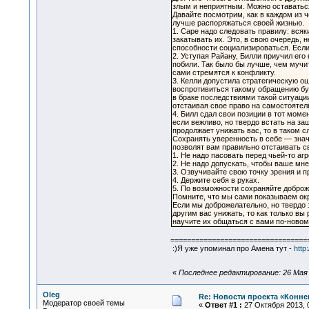
злым и неприятным. Можно оставаться
Давайте посмотрим, как в каждом из 
лучше распоряжаться своей жизнью.
1. Саре надо следовать правилу: всяки
закатывать их. Это, в свою очередь, 
способности социализироваться. Если
2. Уступая Райану, Билли приучил ег
побили. Так было бы лучше, чем мучит
сами стремятся к конфликту.
3. Келли допустила стратегическую ош
воспротивиться такому обращению буд
в браке последствиями такой ситуации
отстаивая свое право на самостоятел
4. Билл сдал свои позиции в тот моме
если вежливо, но твердо встать на за
продолжает унижать вас, то в таком с
Сохранять уверенность в себе — знач
позволят вам правильно отстаивать с
1. Не надо пасовать перед чьей-то аг
2. Не надо допускать, чтобы ваше мн
3. Озвучивайте свою точку зрения и п
4. Держите себя в руках.
5. По возможности сохраняйте доброж
Помните, что мы сами показываем окр
Если мы доброжелательно, но твердо 
другим вас унижать, то как только вы
научите их общаться с вами по-новом
=================================
:)Я уже упоминал про Амена тут -
http
«
Последнее редактирование: 26 Мая 2
Oleg
Re: Новости проекта «Конне
Модератор своей темы
«
Ответ #1 :
27 Октября 2013, 0