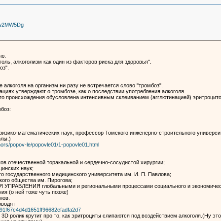
2Tw2MW5Dg
ью.
голь, алкоголизм как один из факторов риска для здоровья".
оз".
 алкоголя на организм ни разу не встречается слово "тромбоз".
ациях утверждают о тромбозе, как о последствии употребления алкоголя.
ого происхождения обусловлена интенсивным склеиванием (агглютинацией) эритроцито
боз:
физико-математических наук, профессор Томского инженерно-строительного универси
лы.)
thors/popov-le/popovle01/1-popovle01.html
ков отечественной торакальной и сердечно-сосудистой хирургии;
инских наук;
о государственного медицинского университета им. И. П. Павлова;
ого общества им. Пирогова;
Я УПРАВЛЕНИЯ глобальными и региональными процессами социального и экономическ
ия (о ней тоже чуть позже)
нов.
оводят
a091f67c4d4d1651ff96682efadfa2d7
е 3D ролик крутит про то, как эритроциты слипаются под воздействием алкоголя.(Ну э