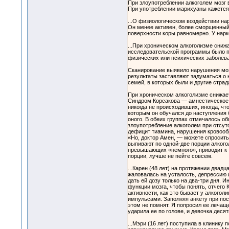
При злоупотреблении алкоголем мозг
При употреблении марихуаны кажется,
...О физиологическом воздействии на
Он менее активен, более сморщенный 
поверхности коры равномерно. У нарк
...При хроническом алкоголизме сниж
исследовательской программы было п
физических или психических заболева
Сканирование выявило нарушения мозг
результаты заставляют задуматься о 
семей, в которых были и другие стра
При хроническом алкоголизме снижает
Синдром Корсакова — амнестическое р
никогда не происходивших, иногда, чт
которым он обучался до наступления 
оного. В обеих группах отмечалось о
злоупотребление алкоголем при отсут
дефицит тиамина, нарушения кровообр
«Но, доктор Амен, — можете спросить
выпивают по одной-две порции алкогол
превышающих «немного», приводит к т
порции, лучше не пейте совсем.
...Карен (48 лет) на протяжении двад
жаловалась на усталость, депрессию и
дать ей дозу только на два-три дня. И
функции мозга, чтобы понять, отчего
активности, как это бывает у алкогол
импульсами. Заполняя анкету при пост
этом не помнят. Я попросил ее лечаще
ударила ее по голове, и девочка деся
...Мэри (16 лет) поступила в клинику