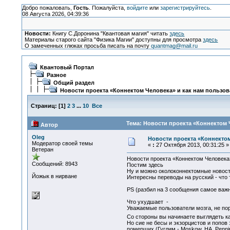
Добро пожаловать,
Гость
. Пожалуйста,
войдите
или
зарегистрируйтесь
.
08 Августа 2026, 04:39:36
Новости:
Книгу С.Доронина "Квантовая магия" читать
здесь
Материалы старого сайта "Физика Магии" доступны для просмотра
здесь
О замеченных глюках просьба писать на почту
quantmag@mail.ru
Квантовый Портал
Разное
Общий раздел
Новости проекта «Коннектом Человека» и как нам пользов
Страниц:
[
1
]
2
3
...
10
Все
Тема: Новости проекта «Коннектом 
Автор
Oleg
Новости проекта «Коннектом
Модератор своей темы
«
:
27 Октября 2013, 00:31:25 »
Ветеран
Новости проекта «Коннектом Человека»
Сообщений: 8943
Постим здесь
Ну и можно околоконнектомные новости
Йожык в нирване
Интересны переводы на русский - что 
PS (разбил на 3 сообщения самое важн
Что ухудшает -
Уважаемые пользователи мозга, не порт
Со стороны вы начинаете выглядеть ка
Но сие не бесы и экзорцистов и попов
померших (Гуглим - Moskow, HA, Penningt