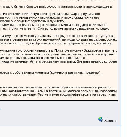
, что дало бы ему больше возможности контролировать происходящее и
чка. Без исключений. Уступая истерикам сына, Сара приучила его
тельности по отношению к окружающим и плохо скажется на его
ремени она заметит перемены к лучшему.
 самом начале оказать сопротивление вымогателю, даже если бы его
 тех, кто им не ответит. Они используют прием устрашения, но редко
а ему, что ею можно управлять. Теперь, после нескольких лет уступок,
овека в серьезности своих намерений, приходится идти на разрыв, однако
 оказывается так, что брак можно спасти, доброжелательно, но твердо
т унижения со стороны начальства. При этом многие убеждаются в том, что
позволит себе разговаривать оскорбительным тоном. Если же он и дальше
ам плохо, вы сокращаете свою жизнь на несколько лет.
тнюдь не означает быть агрессивным или злым. Вот пять правил, которые
ередь с собственным мнением (конечно, в разумных пределах).
о тем самым показываем им, что таким образом нами можно управлять.
нами соответственно. Если на протяжении долгого времени вы позволяли
я на их сопротивление. Тем не менее продолжайте стоять на своем, и вы
7
Записан