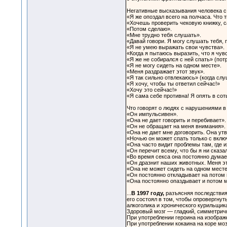
Негативные высказывания человека с
«Я же опоздал всего на полчаса. Что 
«Хочешь проверить чековую книжку, с
«Потом сделаю».
«Мне трудно тебя слушать».
«Давай говори. Я могу слушать тебя, 
«Я не умею выражать свои чувства».
«Когда я пытаюсь выразить, что я чув
«Я же не собирался с ней спать» (потра
«Я не могу сидеть на одном месте».
«Меня раздражает этот звук».
«Я так сильно отвлекаюсь» (когда слуш
«Я хочу, чтобы ты ответил сейчас!»
«Хочу это сейчас!»
«Я сама себе противна! Я опять в сот
Что говорят о людях с нарушениями в
«Он импульсивен».
«Она не дает говорить и перебивает».
«Он не обращает на меня внимания».
«Она не дает мне договорить. Она утве
«Ночью он может спать только с вклю
«Она часто видит проблемы там, где и
«Он перечит всему, что бы я ни сказа
«Во время секса она постоянно думае
«Он дразнит наших животных. Меня эт
«Она не может сидеть на одном месте
«Он постоянно откладывает на потом 
«Она постоянно опаздывает и потом м
...
В 1997 году,
разъясняя последствия
его состоял в том, чтобы опровергнут
алкоголика и хронического курильщик
Здоровый мозг — гладкий, симметрич
При употреблении героина на изображ
При употреблении кокаина на коре м