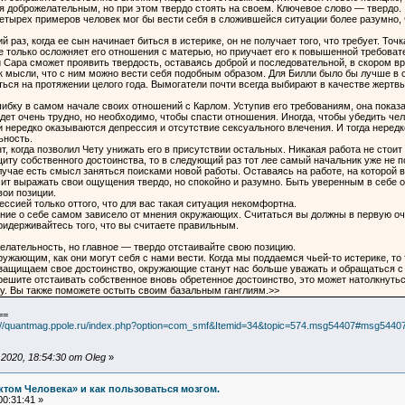
 доброжелательным, но при этом твердо стоять на своем. Ключевое слово — твердо.
четырех примеров человек мог бы вести себя в сложившейся ситуации более разумно
й раз, когда ее сын начинает биться в истерике, он не получает того, что требует. То
не только осложняет его отношения с матерью, но приучает его к повышенной требова
 Сара сможет проявить твердость, оставаясь доброй и последовательной, в скором в
о к мысли, что с ним можно вести себя подобным образом. Для Билли было бы лучше в
ься на протяжении целого года. Вымогатели почти всегда выбирают в качестве жертвы
ибку в самом начале своих отношений с Карлом. Уступив его требованиям, она показал
ет очень трудно, но необходимо, чтобы спасти отношения. Иногда, чтобы убедить чел
 нередко оказываются депрессия и отсутствие сексуального влечения. И тогда нередко
ьность.
нт, когда позволил Чету унижать его в присутствии остальных. Никакая работа не стои
щиту собственного достоинства, то в следующий раз тот лее самый начальник уже не 
лучае есть смысл заняться поисками новой работы. Оставаясь на работе, на которой в
ит выражать свои ощущения твердо, но спокойно и разумно. Быть уверенным в себе о
вои позиции.
рессией только оттого, что для вас такая ситуация некомфортна.
ение о себе самом зависело от мнения окружающих. Считаться вы должны в первую оч
ридерживайтесь того, что вы считаете правильным.
елательность, но главное — твердо отстаивайте свою позицию.
ужающим, как они могут себя с нами вести. Когда мы поддаемся чьей-то истерике, т
защищаем свое достоинство, окружающие станут нас больше уважать и обращаться с 
 решите отстаивать собственное вновь обретенное достоинство, это может натолкнутьс
у. Вы также поможете остыть своим базальным ганглиям.>>
==
://quantmag.ppole.ru/index.php?option=com_smf&Itemid=34&topic=574.msg54407#msg5440
020, 18:54:30 от Oleg
»
ктом Человека» и как пользоваться мозгом.
0:31:41 »