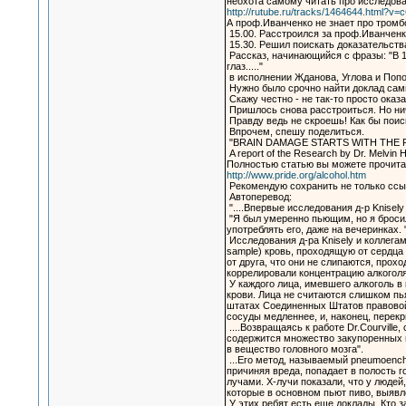
неохота самому читать про исследова
http://rutube.ru/tracks/1464644.html?
А проф.Иванченко не знает про тромбо
15.00. Расстроился за проф.Иванченк
15.30. Решил поискать доказательств
Рассказ, начинающийся с фразы: "В 
глаз....."
в исполнении Жданова, Углова и Попо
Нужно было срочно найти доклад сами
Скажу честно - не так-то просто ока
Пришлось снова расстроиться. Но ниче
Правду ведь не скроешь! Как бы поис
Впрочем, спешу поделиться.
"BRAIN DAMAGE STARTS WITH THE F
A report of the Research by Dr. Melvin H
Полностью статью вы можете прочита
http://www.pride.org/alcohol.htm
Рекомендую сохранить не только ссылк
Автоперевод:
"....Впервые исследования д-р Knisel
"Я был умеренно пьющим, но я бросил"
употреблять его, даже на вечеринках. 
Исследования д-ра Knisely и коллегами
sample) кровь, проходящую от сердца 
от друга, что они не слипаются, проход
коррелировали концентрацию алкоголя
У каждого лица, имевшего алкоголь в 
крови. Лица не считаются слишком пьян
штатах Соединенных Штатов правовой п
сосуды медленнее, и, наконец, перекр
....Возвращаясь к работе Dr.Courville
содержится множество закупоренных м
в вещество головного мозга".
...Его метод, называемый pneumoenchp
причиняя вреда, попадает в полость г
лучами. Х-лучи показали, что у людей
которые в основном пьют пиво, выявл
У этих ребят есть еще доклады. Кто за