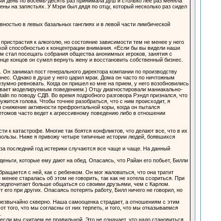
й день по восемь-десять раз принимала душ и столько лее раз меняла
вены на запястьях. У Мэри был дядя по отцу, который несколько раз сидел
ностью в левых базальных ганглиях и в левой части лимбической
о пристрастия к алкоголю, но состояние зависимости тем не менее у него
кой способностью к концентрации внимания. «Если бы вы видели наши
ам стал посещать собрания общества анонимных игроков, занятия с
онце концов он сумел вернуть жену и восстановить собственный бизнес.
. Он занимал пост генерального директора компании по производству
знес. Однако в душе у него царил мрак. Дома он часто по ничтожным
езумно ревновать. Когда он пришел ко мне на прием, у него возобновились
ывает моделируемым поведением.) Отцу диагностировали маниакально-
alin по поводу СДВ. Во время подробного разговора Рэндл признался, что
ужится голова. Чтобы точнее разобраться, что с ним происходит, я
 снижение активности префронтальной коры, когда он пытался
томов часто ведет к агрессивному поведению либо в отношении
и к катастрофе. Многие так боятся конфликтов, что делают все, что в их
пользы. Ниже я привожу четыре типичные истории людей, боявшихся
за последний год истерики случаются все чаще и чаще. На данный
деньги, которые ему дают на обед. Опасаясь, что Райан его побьет, Билли
бращается с ней, как с ребенком. Он мог жаловаться, что она тратит
е менее старалась об этом не говорить, так как не хотела ссориться. При
 предпочитает больше общаться со своими друзьями, чем с Карлом.
 его при других. Опасаясь потерять работу, Билл ничего не говорил, но
чрезвычайно скверно. Наша самооценка страдает, а отношениям с этим
того, что мы согласны от них терпеть, и того, что мы отказываемся
.
если мы считаем ее правильной. Это не означает, что надо становиться