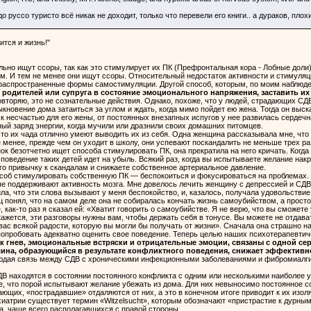
о руссо туристо всё никак не доходит, только что перевели его книги.. а дураков, пло
тся и жизнь!"
ьно ищут ссоры, так как это стимулирует их ПК (Префронтальная кора - Лобные доли)
ом. И тем не менее они ищут ссоры. Относительный недостаток активности и стимуляци
распространенные формы самостимуляции. Другой способ, которым, по моим наблюде
 родителей или супруга в состояние эмоционального напряжения, заставить их 
вторяю, это не сознательные действия. Однако, похоже, что у людей, страдающих СД
кновение дома затаиться за углом и ждать, когда мимо пойдет ею жена. Тогда он выскак
 к несчастью для его жены, от постоянных внезапных испугов у нее развилась серде
ый заряд энергии, когда мучили или дразнили своих домашних питомцев.
что их чада отлично умеют выводить их из себя. Одна женщина рассказывала мне, что 
 менее, прежде чем он уходит в школу, они успевают поскандалить не меньше трех раз,
нок безотчетно ищет способа стимулировать ПК, она прекратила на него кричать. Ког
ое поведение таких детей идет на убыль. Всякий раз, когда вы испытываете желание на
го привычку к скандалам и снижаете собственное артериальное давление.
соб стимулировать собственную ПК — беспокоиться и фокусироваться на проблемах.
е поддерживают активность мозга. Мне довелось лечить женщину с депрессией и СДВ.
ла, что эти слова вызывают у меня беспокойство, и, казалось, получала удовольствие
ц понял, что на самом деле она не собиралась кончать жизнь самоубийством, а прост
 как-то раз я сказал ей: «Хватит говорить о самоубийстве. Я не верю, что вы сможете 
ажется, эти разговоры нужны вам, чтобы держать себя в тонусе. Вы можете не отдават
ас всякой радости, которую вы могли бы получать от жизни». Сначала она страшно на 
попробовать адекватно оценить свое поведение. Теперь целью наших психотерапевтиче
к гнев, эмоциональные встряски и отрицательные эмоции, связаны с одной с
лина, образующийся в результате конфликтного поведения, снижает эффективн
людая связь между СДВ с хроническими инфекционными заболеваниями и фибромиалгие
ДВ находятся в состоянии постоянного конфликта с одним или несколькими наиболее
, что порой испытывают желание убежать из дома. Для них невыносимо постоянное с
ающих, «пострадавшие» отдаляются от них, а это в конечном итоге приводит к их изо
хиатрии существует термин «Witzelsucht», которым обозначают «пристрастие к дурны
, чаще всего располагавшихся с правой стороны.