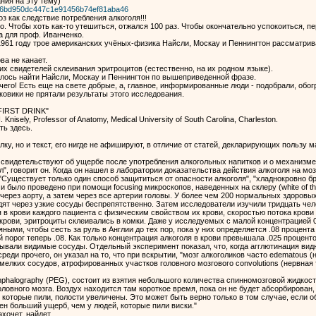
ния на эту тему)
v=c6bd950dc447c1e91456b74ef81aba46
з как следствие потребления алкоголя!!!
о. Чтобы хоть как-то утешиться, отжался 100 раз. Чтобы окончательно успокоиться, п
а для проф. Иванченко.
1961 году трое американских учёных-физика Найсли, Москау и Пеннингтон рассматри
ва не канает.
х свидетелей склеивания эритроцитов (естественно, на их родном языке).
залось найти Найсли, Москау и Пеннингтон по вышеприведенной фразе.
го! Есть еще на свете добрые, а, главное, информированные люди - подобрали, обогр
ковики не прятали результаты этого исследования.
IRST DRINK"
. Knisely, Professor of Anatomy, Medical University of South Carolina, Charleston.
ть здесь.
у, но и текст, его нигде не афишируют, в отличие от статей, декларирующих пользу м
y свидетельствуют об ущербе после употребления алкогольных напитков и о механизме
, говорит он. Когда он нашел в лаборатории доказательства действия алкоголя на моз
"Существует только один способ защититься от опасности алкоголя", "хладнокровно броси
 было проведено при помощи focusing микроскопов, наведенных на склеру (white of the e
через аорту, а затем через все артерии головы. У более чем 200 нормальных здоровых
ят через узкие сосуды беспрепятственно. Затем исследователи изучили тридцать человек 
 в крови каждого пациента с физическим свойством их крови, скоростью потока крови 
крови, эритроциты склеивались в комки. Даже у исследуемых с малой концентрацией 0.
ыми, чтобы сесть за руль в Англии до тех пор, пока у них определяется .08 процента 
орог теперь .08. Как только концентрация алкоголя в крови превышала .025 проценто
ывали видимые сосуды. Отдельный эксперимент показал, что, когда агглютинация видна
, среди прочего, он указал на то, что при вскрытии, "мозг алкоголиков часто edematous
елких сосудов, атрофированных участков головного мозгового convolutions (нервная 
halography (PEG), состоит из взятия небольшого количества спинномозговой жидкости
оловного мозга. Воздух находится там короткое время, пока он не будет абсорбирован
, которые пили, полости увеличены. Это может быть верно только в том случае, если 
ен больший ущерб, чем у людей, которые пили виски."
хочет, найдет.