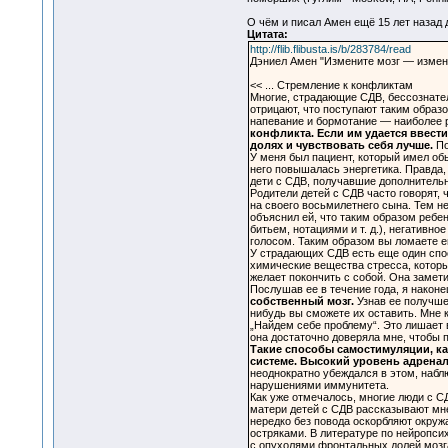
О чём и писал Амен ещё 15 лет назад д
Цитата:
http://flib.flibusta.is/b/283784/read
Дэниел Амен "Измените мозг — измени
<< ... Стремление к конфликтам
Многие, страдающие СДВ, бессознател
отрицают, что поступают таким образ
напевание и бормотание — наиболее 
конфликта. Если им удается ввести
долях и чувствовать себя лучше.
По
У меня был пациент, который имел обы
него повышалась энергетика. Правда,
дети с СДВ, получавшие дополнительн
Родители детей с СДВ часто говорят, 
на своего восьмилетнего сына. Тем не
объяснил ей, что таким образом ребе
битьем, нотациями и т. д.), негативн
голосом. Таким образом вы ломаете е
У страдающих СДВ есть еще один спо
химические вещества стресса, которы
желает покончить с собой. Она замети
Послушав ее в течение года, я наконе
собственный мозг.
Узнав ее получше,
нибудь вы сможете их оставить. Мне к
„Найдем себе проблему“. Это лишает в
она достаточно доверяла мне, чтобы 
Такие способы самостимуляции, ка
системе. Высокий уровень адрена
неоднократно убеждался в этом, наб
нарушениями иммунитета.
Как уже отмечалось, многие люди с С
матери детей с СДВ рассказывают мне
нередко без повода оскорбляют окруж
остряками. В литературе по нейропси
с опухолями фронтальных долей мозга