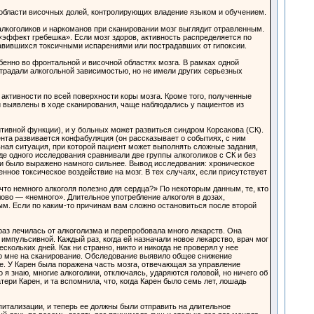
 области височных долей, контролирующих владение языком и обучением.
 алкоголиков и наркоманов при сканировании мозг выглядит отравленным.
эффект гребешка». Если мозг здоров, активность распределяется по
травившихся токсичными испарениями или пострадавших от гипоксии.
бенно во фронтальной и височной областях мозга. В рамках одной
радали алкогольной зависимостью, но не имели других серьезных
ктивности по всей поверхности коры мозга. Кроме того, полученные
и выявлены в ходе сканирования, чаще наблюдались у пациентов из
тивной функции), и у больных может развиться синдром Корсакова (СК).
нта развивается конфабуляция (он рассказывает о событиях, с ним
льная ситуация, при которой пациент может выполнять сложные задания,
е одного исследования сравнивали две группы алкоголиков с СК и без
сти было выражено намного сильнее. Вывод исследования: хроническое
ное токсическое воздействие на мозг. В тех случаях, если присутствует
что немного алкоголя полезно для сердца?» По некоторым данным, те, кто
лово — «немного». Длительное употребление алкоголя в дозах,
м. Если по каким-то причинам вам сложно остановиться после второй
 раз лечилась от алкоголизма и перепробовала много лекарств. Она
 импульсивной. Каждый раз, когда ей назначали новое лекарство, врач мог
скольких дней. Как ни странно, никто и никогда не проверял у нее
 ко мне на сканирование. Обследование выявило общее снижение
ре. У Карен была поражена часть мозга, отвечающая за управление
 я знаю, многие алкоголики, отключаясь, ударяются головой, но ничего об
ери Карен, и та вспомнила, что, когда Карен было семь лет, лошадь
питализации, и теперь ее должны были отправить на длительное