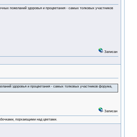
бычных пожеланий здоровья и процветания - самых толковых участников
Записан
ожеланий здоровья и процветания - самых толковых участников форума,
Записан
абочками, порхающими над цветами.