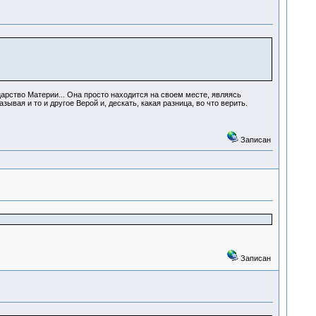
 царство Материи... Она просто находится на своем месте, являясь
ывая и то и другое Верой и, дескать, какая разница, во что верить.
Записан
Записан