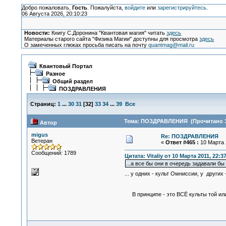
Добро пожаловать,
Гость
. Пожалуйста,
войдите
или
зарегистрируйтесь
.
06 Августа 2026, 20:10:23
Новости:
Книгу С.Доронина "Квантовая магия" читать
здесь
Материалы старого сайта "Физика Магии" доступны для просмотра
здесь
О замеченных глюках просьба писать на почту
quantmag@mail.ru
Квантовый Портал
Разное
Общий раздел
ПОЗДРАВЛЕНИЯ
Страниц:
1
...
30
31
[
32
]
33
34
...
39
Все
Тема: ПОЗДРАВЛЕНИЯ (Прочитано 1
Автор
migus
Re: ПОЗДРАВЛЕНИЯ
Ветеран
«
Ответ #465 :
10 Марта 2
Сообщений: 1789
Цитата: Vitaliy от 10 Марта 2011, 22:3
...а все бы они в очередь задавали б
... у одних - культ Омниссии, у других
Какая раз
В принципе - это ВСЁ культы той ил