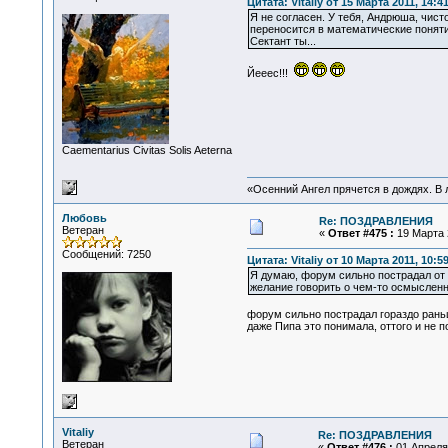
Цитата: Vitaliy от 15 Марта 2011, 14:4
Я не согласен. У тебя, Андрюша, чисто
переносится в математические понятия
Сектант ты...
Йееес!!!
Сaementarius Civitas Solis Aeterna
«Осенний Ангел прячется в дождях. В л
Любовь
Re: ПОЗДРАВЛЕНИЯ
Ветеран
«
Ответ #475 :
19 Марта 2
Сообщений: 7250
Цитата: Vitaliy от 10 Марта 2011, 10:5
Я думаю, форум сильно пострадал от 
желание говорить о чем-то осмыслен
форум сильно пострадал гораздо раньш
даже Пипа это понимала, оттого и не п
Vitaliy
Re: ПОЗДРАВЛЕНИЯ
Ветеран
«
Ответ #476 :
01 Апреля 