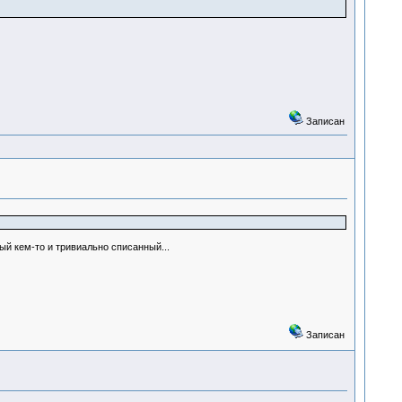
Записан
ный кем-то и тривиально списанный...
Записан