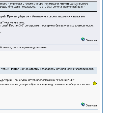
ьем - они сюда столько мусора понакидали, что отвратили всякое
реда. Мне даже показалось, что это был целенаправленный шаг -
рей. Причем уйдет он и балаганчик совсем закроется - такая вот
в" уже не хватило.
товый Портал 3.0" со строгим глоссарием без всяческих эзотерических
.
Записан
абочками, порхающими над цветами.
нтовый Портал 3.0" со строгим глоссарием без всяческих эзотерических
аудитории. Трансгуманистов,всевозможных "Россий 2045",
описана или нет,или разобраться еще надо а может вообще все не так...
Записан