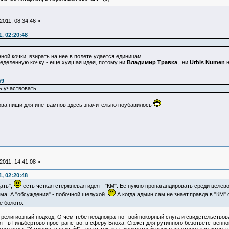
011, 08:34:46 »
, 02:20:48
ой кочки, взирать на нее в полете удается единицам...
ределенную кочку - еще худшая идея, потому ни
Владимир Травка
, ни
Urbis Numen
н
59
ь участвовать
ова пищи для инетвампов здесь значительно поубавилось
011, 14:41:08 »
, 02:20:48
ать",
есть четкая стержневая идея - "КМ". Ее нужно пропагандировать среди целев
ума. А "обсуждения" - побочной шелухой.
А когда админ сам не знает,правда в "КМ" 
 болото.
 религиозный подход. О чем тебе неоднократно твой покорный слуга и свидетельствовал.
 - в Гильбертово пространство, в сферу Блоха. Сюжет для рутинного безответственно