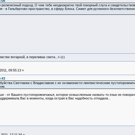
1:08
 религиозный подход. О чем тебе неоднократно твой покорный слуга и свидетельствовал
 - в Гильбертово пространство, в сферу Блоха. Сюжет для рутинного безответственно
истве янтарной, в переливах света...» (c)
011, 09:55:13 »
9:43
буйства Светланки с Владиславом с их охламонисто-лингвистическим пустопорожничан
ном.
е - от Вашего пустопорожничанья, которое осмысленным назвать-то язык не поворачи
оддерживала Вас в моменты, когда острая в Вас надобность отпадала...
2011, 17:11:34 »