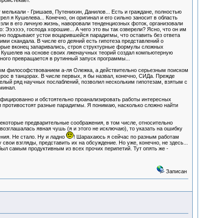
проистекает.
мелькали - Гришаев, Путенихин, Данилов... Есть и граждане, полностью
л я Кушелева... Конечно, он оригинал и его сильно заносит в область
зли в его личную жизнь, наворовали тенденциозных фоток, организовали
 Ээээээ, господа хорошие... А чего это вы так озверели? Ясно, что он им
ьезно подрывают устои воцарившейся парадигмы, что оставить без ответа
 ими скандала. В числе его деяний есть гипотеза представлений о
оторые вконец запаривались, строя структурные формулы сложных
А Кушелев на основе своих лженаучных теорий создал компьютерную
рного превращается в рутинный запуск программы...
тным философствованием а-ля Олежка, а действительно серьезным поиском
рос в танцорах. В числе первых, я бы назвал, конечно, СИДа. Прежде
целый ряд научных послаблений, позволил нескольким гипотезам, взятым с
минал.
лифицированно и обстоятельно проанализировать работы интересных
 противостоят разные парадигмы. Я понимаю, насколько сложно найти
 некоторые предварительные соображения, в том числе, относительно
озглашалась явная чушь (я и этого не исключаю), то указать на ошибку
ния. Не стало. Ну и ладно
! Шарахаюсь я сейчас по разным работам
 свои взгляды, представить их на обсуждение. Но уже, конечно, не здесь...
был самым продуктивным из всех прочих перипетий. Тут опять же -
Записан