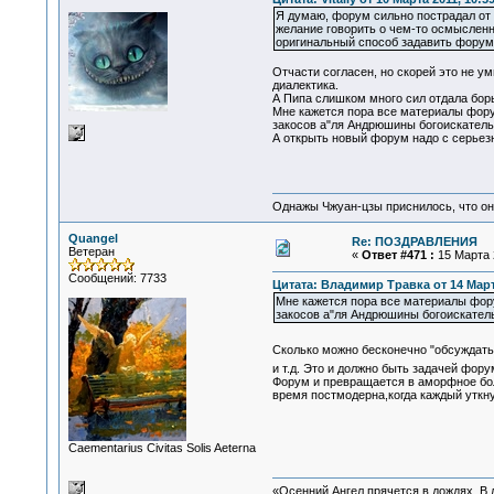
Я думаю, форум сильно пострадал от 
желание говорить о чем-то осмысленн
оригинальный способ задавить форум
Отчасти согласен, но скорей это не у
диалектика.
А Пипа слишком много сил отдала бор
Мне кажется пора все материалы форум
закосов а"ля Андрюшины богоискательс
А открыть новый форум надо с серьезно
Однажы Чжуан-цзы приснилось, что он
Quangel
Re: ПОЗДРАВЛЕНИЯ
Ветеран
«
Ответ #471 :
15 Марта 2
Сообщений: 7733
Цитата: Владимир Травка от 14 Марта
Мне кажется пора все материалы фору
закосов а"ля Андрюшины богоискатель
Сколько можно бесконечно "обсуждать
и т.д. Это и должно быть задачей фор
Форум и превращается в аморфное бо
время постмодерна,когда каждый уткну
Сaementarius Civitas Solis Aeterna
«Осенний Ангел прячется в дождях. В л