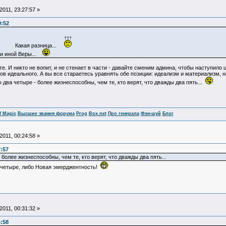
011, 23:27:57 »
0:52
ница...
ли иной Веры...
е. И никто не вопит, и не стенает в части - давайте сменим админа, чтобы наступило
ов идеального. А вы все стараетесь уравнять обе позиции: идеализм и материализм, наз
ы два четыре - более жизнеспособны, чем те, кто верят, что дважды два пять...
f Magic
Высшие звания форума
Prog
Box.net
Про генерала
Фэн-шуй
Блог
011, 00:24:58 »
7:57
- более жизнеспособны, чем те, кто верят, что дважды два пять...
бо четыре, либо Новая эмерджентность!
011, 00:31:32 »
4:58