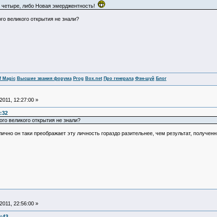
бо четыре, либо Новая эмерджентность!
ого великого открытия не знали?
f Magic
Высшие звания форума
Prog
Box.net
Про генерала
Фэн-шуй
Блог
011, 12:27:00 »
:32
ого великого открытия не знали?
 лично он таки преображает эту личность гораздо разительнее, чем результат, получен
011, 22:56:00 »
9:43