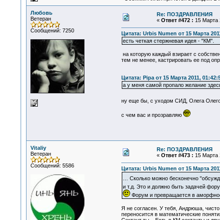
Любовь
Re: ПОЗДРАВЛЕНИЯ
Ветеран
«
Ответ #472 :
15 Марта 2
Сообщений: 7250
Цитата: Urbis Numen от 15 Марта 2011
есть четкая стержневая идея - "КМ".
на которую каждый взирает с собственн
тем не менее, кастрировать ее под оп
Цитата: Pipa от 15 Марта 2011, 01:42:
а у меня самой пропало желание здес
ну еще бы, с уходом СИД, Олега Олег
с чем вас и прозравляю
Vitaliy
Re: ПОЗДРАВЛЕНИЯ
Ветеран
«
Ответ #473 :
15 Марта 2
Сообщений: 5586
Цитата: Urbis Numen от 15 Марта 2011
… Сколько можно бесконечно "обсужд
и т.д. Это и должно быть задачей фор
Форум и превращается в аморфное
Я не согласен. У тебя, Андрюша, чисто
переносится в математические понятия