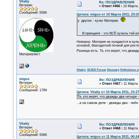
Vitaliy
Re: ПОЗДРАВЛЕНИЯ
Ветеран
«
Ответ #466 :
10 Марта 2
Сообщений: 5586
Цитата: migus от 10 Марта 2011, 23:2
у других - культ Материи.
Какая раз
В принципе - это ВСЁ культы той и
Неверно. Материя не нуждается в культ
основой, благодатной почвой для ростк
Разница есть. Те, кто верят, что дважд
Материалист
Vitaliy:
SCIES Forum
Glossary
Definitions o
migus
Re: ПОЗДРАВЛЕНИЯ
Ветеран
«
Ответ #467 :
11 Марта 2
Сообщений: 1789
Цитата: Vitaliy от 10 Марта 2011, 23:2
Те, кто верят, что дважды два четыре 
...а на самом деле - дважды два - ли
Vitaliy
Re: ПОЗДРАВЛЕНИЯ
Ветеран
«
Ответ #468 :
11 Марта 2
Сообщений: 5586
Цитата: migus от 11 Марта 2011, 00:2