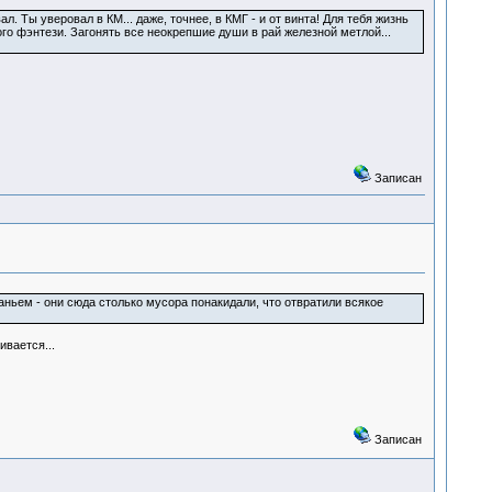
. Ты уверовал в КМ... даже, точнее, в КМГ - и от винта! Для тебя жизнь
го фэнтези. Загонять все неокрепшие души в рай железной метлой...
Записан
ьем - они сюда столько мусора понакидали, что отвратили всякое
вается...
Записан