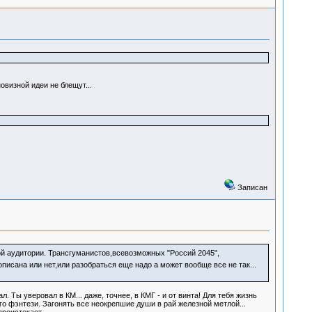
овизной идеи не блещут...
Записан
ой аудитории. Трансгуманистов,всевозможных "Россий 2045",
описана или нет,или разобраться еще надо а может вообще все не так...
 Ты уверовал в КМ... даже, точнее, в КМГ - и от винта! Для тебя жизнь
го фэнтези. Загонять все неокрепшие души в рай железной метлой...