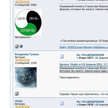
Сообщений: 5586
Уважаемый коллега Станислав Иванович
форума, которые бы налету ловили ва
Материалист
«
Последнее редактирование: 03 Апреля
Vitaliy:
SCIES Forum
Glossary
Definitions o
Владимир Травка
Re: ПОЗДРАВЛЕНИЯ
Ветеран
«
Ответ #477 :
01 Апреля 
Сообщений: 1238
Цитата: Vitaliy от 01 Апреля 2011, 17:
Уважаемый коллега Станислав! Всего 
которые бы налету ловили ваши идеи 
Присоединяюсь:
Однажы Чжуан-цзы приснилось, что он
Vitaliy
Re: ПОЗДРАВЛЕНИЯ
Ветеран
«
Ответ #478 :
04 Апреля 