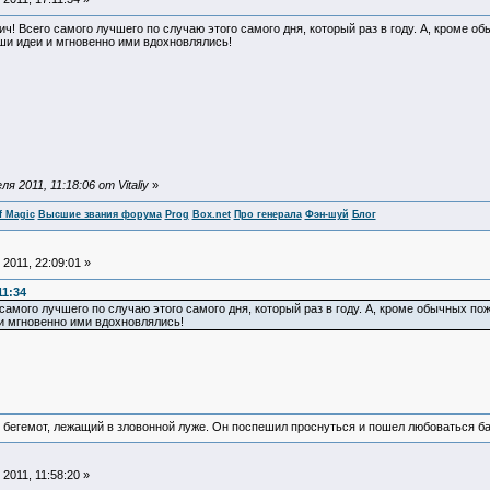
! Всего самого лучшего по случаю этого самого дня, который раз в году. А, кроме о
ши идеи и мгновенно ими вдохновлялись!
 2011, 11:18:06 от Vitaliy
»
f Magic
Высшие звания форума
Prog
Box.net
Про генерала
Фэн-шуй
Блог
2011, 22:09:01 »
11:34
самого лучшего по случаю этого самого дня, который раз в году. А, кроме обычных п
и мгновенно ими вдохновлялись!
 бегемот, лежащий в зловонной луже. Он поспешил проснуться и пошел любоваться б
2011, 11:58:20 »