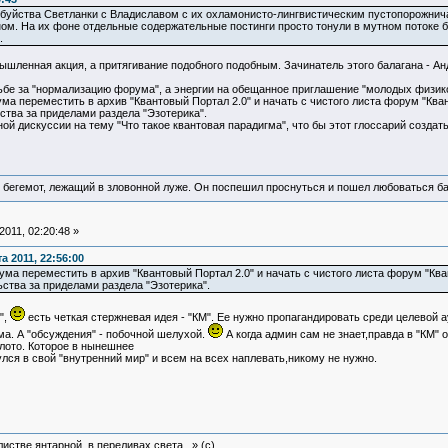
буйства Светланки с Владиславом с их охламонисто-лингвистическим пустопорожничан
ом. На их фоне отдельные содержательные постинги просто тонули в мутном потоке б
.
мышленная акция, а притягивание подобного подобным. Зачинатель этого балагана - Анд
ьбе за "нормализацию форума", а энергии на обещанное приглашение "молодых физико
а переместить в архив "Квантовый Портал 2.0" и начать с чистого листа форум "Кван
тва за приделами раздела "Эзотерика".
й дискуссии на тему "Что такое квантовая парадигма", что бы этот глоссарий создать
 бегемот, лежащий в зловонной луже. Он поспешил проснуться и пошел любоваться б
011, 02:20:48 »
 2011, 22:56:00
ма переместить в архив "Квантовый Портал 2.0" и начать с чистого листа форум "Ква
ства за приделами раздела "Эзотерика".
",
есть четкая стержневая идея - "КМ". Ее нужно пропагандировать среди целевой 
ума. А "обсуждения" - побочной шелухой.
А когда админ сам не знает,правда в "КМ" 
лото. Которое в нынешнее
лся в свой "внутренний мир" и всем на всех наплевать,никому не нужно.
истве янтарной, в переливах света...» (c)