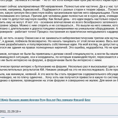
гого рода: "Заткнись и считай!" - но от тех хоть конкретный прок расчетного характера 
ают сейчас альтернативные КМ направления. Полностью или частично. Да и у нас тут 
ев, например, Ацюковский... Подбираются с разных сторон к теории эфира... Посмотре
ен, какую грязную бессовестную войну организовали против него официальщики. Поле
оливанию его грязью. Причем для человека даже полностью не в курсе дела, очевидно:
о в чем-то допустил научную ошибку. Как белый день - его идеи видать настолько сер
зить ему не могут. И вот это - основное впечатление из всего безобразного затеянного
уровне эфира. Можно с ним спорить и не соглашаться... Но вышли на него химики, к
вязано с длительными и дорогостоящими измерениями на уникальном оборудовании. 
роверили - работает точно! Процесс построения из практически неподъемного хардве
ней, не петь осанну Омниссии и не заниматься киберлингвистическим трепом или му
, я думаю, поблекла безвозвратно. Но начать танцевать от этой печки можно. Весь воп
ние разрабатывать и популяризовать собственные идеи. На мой взгляд, он допустил 
гося им здания на правах полноценных кирпичей. Это ошибка, недоработка. Но не кри
иков, которые не были бы привязаны к догмам своей специальности, а могли бы ква
ывающуюся ситуацию, оси и координаты, по которым взаимодействуют, пересекаются и
бы им было интересно на форуме, а форумчанам было бы интересно с ними.
актически пропал интерес к бултыханию на форуме. Несколько раз я высказывал здесь
числительных результатов КМ. Никаких реакций на это не воспоследовало. Если пров
ла, как минимум, неявной. А это могло бы стать предметом содержательного обсужде
очевидно, не по плечу одиночке... Хочу хоть как получится привести в какую-то систему
 Однако о времени, проведенном на этом форуме я совершенно не жалею. Для меня он 
f Magic
Высшие звания форума
Prog
Box.net
Про генерала
Фэн-шуй
Блог
011, 21:29:19 »