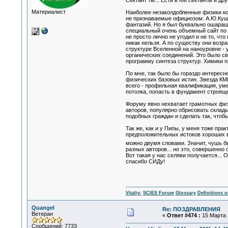
Сектант ты... Есть в КМ сектанты и дру
Материалист
Наиболее незаколдобленные физики коп
не признаваемые официозом: А.Ю.Кушел
фантазий. Но я был буквально ошараш
специальный очень объемный сайт по п
не просто лично не угодил и не то, чт
никак нельзя. А по существу они возра
структуре Вселенной на наноуровне - 
органических соединений. Это было с
программу синтеза структур. Химики п
По мне, так было бы гораздо интерес
физических базовых истин. Звезда КМГ
всего - профильная квалификация, уме
потолка, попасть в фундамент строяще
Форуму явно нехватает грамотных физ
авторов, популярно обрисовать склад
подобных граждан и сделать так, что
Так же, как и у Пипы, у меня тоже пр
предположительных истоков хороших вы
можно двумя словами. Значит, чушь бы
разных авторов... но это, совершенно 
Вот такая у нас селяви получается...
спасибо СИДу!
Vitaliy:
SCIES Forum
Glossary
Definitions o
Quangel
Re: ПОЗДРАВЛЕНИЯ
Ветеран
«
Ответ #474 :
15 Марта 2
Сообщений: 7733