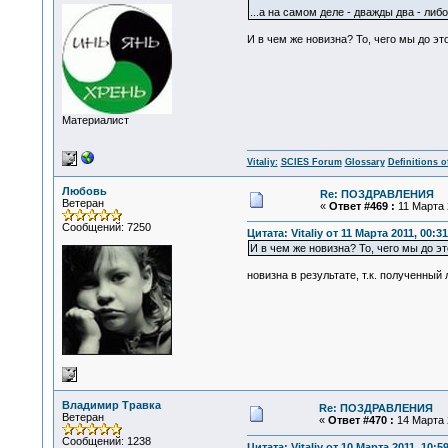
...а на самом деле - дважды два - ли
И в чем же новизна? То, чего мы до эт
Материалист
Vitaliy:
SCIES Forum
Glossary
Definitions o
Любовь
Re: ПОЗДРАВЛЕНИЯ
Ветеран
«
Ответ #469 :
11 Марта 2
Сообщений: 7250
Цитата: Vitaliy от 11 Марта 2011, 00:31
И в чем же новизна? То, чего мы до эт
новизна в результате, т.к. полученный
Владимир Травка
Re: ПОЗДРАВЛЕНИЯ
Ветеран
«
Ответ #470 :
14 Марта 2
Сообщений: 1238
Цитата: Vitaliy от 10 Марта 2011, 10:5