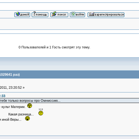
0 Пользователей и 1 Гость смотрят эту тему.
029641 раз)
011, 23:20:52 »
7:33
ы тебе только вопросы про Омниссию...
 - культ Материи.
ница...
и иной Веры...