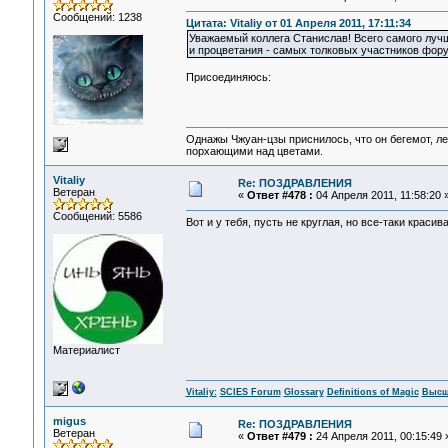
Сообщений: 1238
Цитата: Vitaliy от 01 Апреля 2011, 17:11:34
Уважаемый коллега Станислав! Всего самого лучше
и процветания - самых толковых участников фору
Присоединяюсь:
Однажы Чжуан-цзы приснилось, что он бегемот, л
порхающими над цветами.
Vitaliy
Re: ПОЗДРАВЛЕНИЯ
Ветеран
«
Ответ #478 :
04 Апреля 2011, 11:58:20 
Сообщений: 5586
Вот и у тебя, пусть не круглая, но все-таки красив
Материалист
Vitaliy:
SCIES Forum
Glossary
Definitions of Magic
Высш
migus
Re: ПОЗДРАВЛЕНИЯ
Ветеран
«
Ответ #479 :
24 Апреля 2011, 00:15:49 