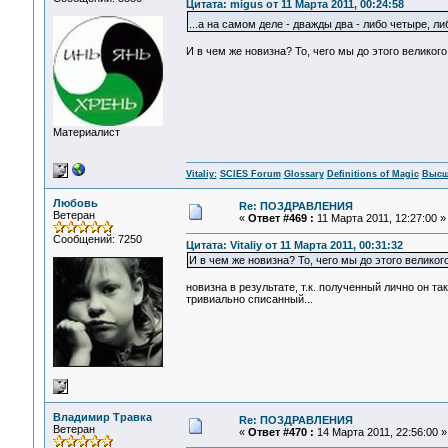
Цитата: migus от 11 Марта 2011, 00:24:58
...а на самом деле - дважды два - либо четыре, 
И в чем же новизна? То, чего мы до этого великого
Материалист
Vitaliy:
SCIES Forum
Glossary
Definitions of Magic
Высш
Любовь
Re: ПОЗДРАВЛЕНИЯ
Ветеран
«
Ответ #469 :
11 Марта 2011, 12:27:00 »
Сообщений: 7250
Цитата: Vitaliy от 11 Марта 2011, 00:31:32
И в чем же новизна? То, чего мы до этого великог
новизна в результате, т.к. полученный лично он т
тривиально списанный...
Владимир Травка
Re: ПОЗДРАВЛЕНИЯ
Ветеран
«
Ответ #470 :
14 Марта 2011, 22:56:00 »