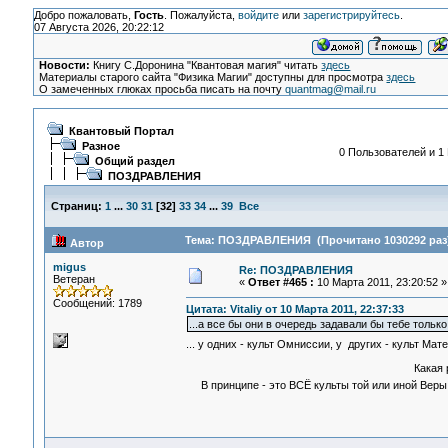
Добро пожаловать,
Гость
. Пожалуйста,
войдите
или
зарегистрируйтесь
.
07 Августа 2026, 20:22:12
Новости:
Книгу С.Доронина "Квантовая магия" читать
здесь
Материалы старого сайта "Физика Магии" доступны для просмотра
здесь
О замеченных глюках просьба писать на почту
quantmag@mail.ru
Квантовый Портал
Разное
0 Пользователей и 1 
Общий раздел
ПОЗДРАВЛЕНИЯ
Страниц:
1
...
30
31
[
32
]
33
34
...
39
Все
Тема: ПОЗДРАВЛЕНИЯ (Прочитано 1030292 раз
Автор
migus
Re: ПОЗДРАВЛЕНИЯ
Ветеран
«
Ответ #465 :
10 Марта 2011, 23:20:52 »
Сообщений: 1789
Цитата: Vitaliy от 10 Марта 2011, 22:37:33
...а все бы они в очередь задавали бы тебе тольк
... у одних - культ Омниссии, у других - культ Ма
Какая разниц
В принципе - это ВСЁ культы той или иной Вер