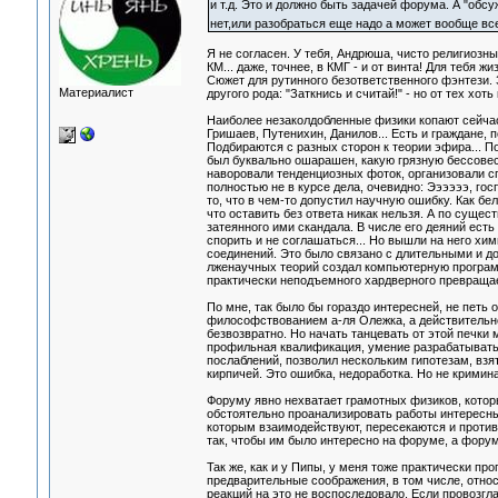
и т.д. Это и должно быть задачей форума. А "обс
нет,или разобраться еще надо а может вообще все 
Я не согласен. У тебя, Андрюша, чисто религиозн
КМ... даже, точнее, в КМГ - и от винта! Для тебя 
Сюжет для рутинного безответственного фэнтези. З
Материалист
другого рода: "Заткнись и считай!" - но от тех хот
Наиболее незаколдобленные физики копают сейчас 
Гришаев, Путенихин, Данилов... Есть и граждане,
Подбираются с разных сторон к теории эфира... По
был буквально ошарашен, какую грязную бессовес
наворовали тенденциозных фоток, организовали с
полностью не в курсе дела, очевидно: Ээээээ, госп
то, что в чем-то допустил научную ошибку. Как б
что оставить без ответа никак нельзя. А по сущест
затеянного ими скандала. В числе его деяний ест
спорить и не соглашаться... Но вышли на него хи
соединений. Это было связано с длительными и д
лженаучных теорий создал компьютерную программ
практически неподъемного хардверного превращае
По мне, так было бы гораздо интересней, не пет
философствованием а-ля Олежка, а действительно
безвозвратно. Но начать танцевать от этой печки 
профильная квалификация, умение разрабатывать 
послаблений, позволил нескольким гипотезам, взя
кирпичей. Это ошибка, недоработка. Но не кримина
Форуму явно нехватает грамотных физиков, котор
обстоятельно проанализировать работы интересны
которым взаимодействуют, пересекаются и против
так, чтобы им было интересно на форуме, а фору
Так же, как и у Пипы, у меня тоже практически п
предварительные соображения, в том числе, отно
реакций на это не воспоследовало. Если провозгл