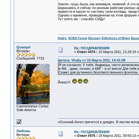
Значит, чушь была, как минимум, неявной. А это 
Шарахаюсь я сейчас по разным работам разных авто
привести в какую-то систему свои взгляды, предста
Однако о времени, проведенном на этом форуме я
Тут опять же - спасибо СИДу!
Vitaliy:
SCIES Forum
Glossary
Definitions of Magic
Высш
Quangel
Re: ПОЗДРАВЛЕНИЯ
Ветеран
«
Ответ #474 :
15 Марта 2011, 21:29:19 »
Сообщений: 7733
Цитата: Vitaliy от 15 Марта 2011, 14:41:08
Я не согласен. У тебя, Андрюша, чисто религиозн
в КМ... даже, точнее, в КМГ - и от винта! Для те
Сюжет для рутинного безответственного фэнтези. 
Йееес!!!
Сaementarius Civitas
Solis Aeterna
«Осенний Ангел прячется в дождях. В листве янтарн
Любовь
Re: ПОЗДРАВЛЕНИЯ
Ветеран
«
Ответ #475 :
19 Марта 2011, 09:55:13 »