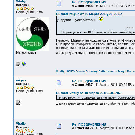
Vitaliy
Re: ПОЗДРАВЛЕНИЯ
Ветеран
«
Ответ #466 :
10 Марта 2011, 23:27:57 »
Сообщений: 5586
Цитата: migus от 10 Марта 2011, 23:20:52
у других - культ Материи.
Какая разниц
В принципе - это ВСЁ культы той или иной Вер
Неверно. Материя не нуждается в культе. И никто 
Она просто находится на своем месте, являясь ос
позиции: идеализм и материализм, называя и то и др
Материалист
дважды два четыре - более жизнеспособны, чем те,
Vitaliy:
SCIES Forum
Glossary
Definitions of Magic
Высш
migus
Re: ПОЗДРАВЛЕНИЯ
Ветеран
«
Ответ #467 :
11 Марта 2011, 00:24:58 »
Сообщений: 1789
Цитата: Vitaliy от 10 Марта 2011, 23:27:57
Те, кто верят, что дважды два четыре - более жизн
...а на самом деле - дважды два - либо четыре, 
Vitaliy
Re: ПОЗДРАВЛЕНИЯ
Ветеран
«
Ответ #468 :
11 Марта 2011, 00:31:32 »
Сообщений: 5586