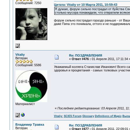
Сообщений: 7250
Цитата: Vitaliy от 10 Марта 2011, 10:59:43
Я думаю, форум сильно пострадал от буйства Св
столько мусора понакидали, что отвратили всяко
форум сильно пострадал гораздо раньше - от Ваш
даже Пипа это понимала, оттого и не поддерживала
Vitaliy
Re: ПОЗДРАВЛЕНИЯ
Ветеран
«
Ответ #476 :
01 Апреля 2011, 17:11:34 
Сообщений: 5586
Уважаемый коллега Станислав Иванович! Всего сам
здоровья и процветания - самых толковых участн
Материалист
«
Последнее редактирование: 03 Апреля 2011, 11:18
Vitaliy:
SCIES Forum
Glossary
Definitions of Magic
Высш
Владимир Травка
Re: ПОЗДРАВЛЕНИЯ
Ветеран
«
Ответ #477 :
01 Апреля 2011, 22:09:01 