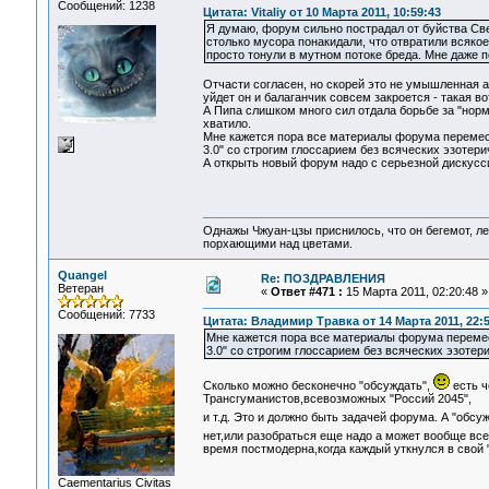
Сообщений: 1238
Цитата: Vitaliy от 10 Марта 2011, 10:59:43
Я думаю, форум сильно пострадал от буйства Св
столько мусора понакидали, что отвратили всяко
просто тонули в мутном потоке бреда. Мне даже 
Отчасти согласен, но скорей это не умышленная а
уйдет он и балаганчик совсем закроется - такая во
А Пипа слишком много сил отдала борьбе за "нор
хватило.
Мне кажется пора все материалы форума перемест
3.0" со строгим глоссарием без всяческих эзотер
А открыть новый форум надо с серьезной дискуссии
Однажы Чжуан-цзы приснилось, что он бегемот, л
порхающими над цветами.
Quangel
Re: ПОЗДРАВЛЕНИЯ
Ветеран
«
Ответ #471 :
15 Марта 2011, 02:20:48 »
Сообщений: 7733
Цитата: Владимир Травка от 14 Марта 2011, 22:5
Мне кажется пора все материалы форума перемест
3.0" со строгим глоссарием без всяческих эзотер
Сколько можно бесконечно "обсуждать",
есть ч
Трансгуманистов,всевозможных "Россий 2045",
и т.д. Это и должно быть задачей форума. А "обсу
нет,или разобраться еще надо а может вообще все 
время постмодерна,когда каждый уткнулся в свой 
Сaementarius Civitas