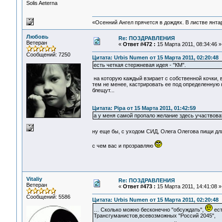
Solis Aeterna
«Осенний Ангел прячется в дождях. В листве янтарн
Любовь
Re: ПОЗДРАВЛЕНИЯ
Ветеран
«
Ответ #472 :
15 Марта 2011, 08:34:46 »
Сообщений: 7250
Цитата: Urbis Numen от 15 Марта 2011, 02:20:48
есть четкая стержневая идея - "КМ".
на которую каждый взирает с собственной кочки, в
тем не менее, кастрировать ее под определенную 
блещут...
Цитата: Pipa от 15 Марта 2011, 01:42:59
а у меня самой пропало желание здесь участвова
ну еще бы, с уходом СИД, Олега Олегова пищи дл
с чем вас и прозравляю
Vitaliy
Re: ПОЗДРАВЛЕНИЯ
Ветеран
«
Ответ #473 :
15 Марта 2011, 14:41:08 »
Сообщений: 5586
Цитата: Urbis Numen от 15 Марта 2011, 02:20:48
… Сколько можно бесконечно "обсуждать",
ест
Трансгуманистов,всевозможных "Россий 2045",