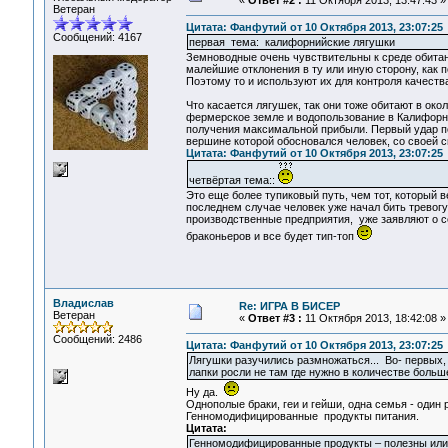
«
Ответ #2 :
11 Октября 2013, 13:47:43 »
Ветеран
Цитата: Фанфутий от 10 Октября 2013, 23:07:25
Сообщений: 4167
первая тема: калифорнийские лягушки
Земноводные очень чувствительны к среде обитани
малейшие отклонения в ту или иную сторону, как 
Поэтому то и используют их для контроля качеств
Что касается лягушек, так они тоже обитают в ок
фермерское земле и водопользование в Калифорни
получения максимальной прибыли. Первый удар по
вершине которой обосновался человек, со своей 
Цитата: Фанфутий от 10 Октября 2013, 23:07:25
четвёртая тема::
Это еще более тупиковый путь, чем тот, который
последнем случае человек уже начал бить тревогу
производственные предприятия, уже заявляют о се
браконьеров и все будет тип-топ
Владислав
Re: ИГРА В БИСЕР
Ветеран
«
Ответ #3 :
11 Октября 2013, 18:42:08 »
Сообщений: 2486
Цитата: Фанфутий от 10 Октября 2013, 23:07:25
Лягушки разучились размножаться... Во- первых, 
лапки росли не там где нужно в количестве больше
Ну да.
Однополые браки, геи и гейши, одна семья - один р
Генномодифицированные продукты питания.
Цитата:
Генномодифицированные продукты – полезны или 