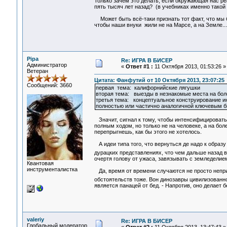
Только зачем это делать, если окружающая нас ре
пять тысяч лет назад? (в учебниках именно такой
Может быть всё-таки признать тот факт, что мы 
чтобы наши внуки жили не на Марсе, а на Земле...
Pipa
Re: ИГРА В БИСЕР
Администратор
«
Ответ #1 :
11 Октября 2013, 01:53:26 »
Ветеран
Цитата: Фанфутий от 10 Октября 2013, 23:07:25
Сообщений: 3660
первая тема: калифорнийские лягушки
вторая тема: выезды в незнакомые места на боло
третья тема: концептуальное конструирование 
полностью или частично аналогичной ключевым
Значит, сигнал к тому, чтобы интенсифицировать
полным ходом, но только не на человеке, а на бол
перепрыгнешь, как бы этого не хотелось.
А идеи типа того, что вернуться де надо к образ
дурацких представлениях, что чем дальше назад 
очертя голову от ужаса, завязывать с земледелие
Квантовая
инструменталистка
Да, время от времени случаются не просто неприя
обстоятельств тоже. Вон динозавры цивилизованно
является панацей от бед. - Напротив, оно делает
valeriy
Re: ИГРА В БИСЕР
Глобальный модератор