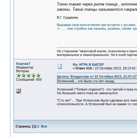
Точно также через ритм танца , отточ
законы. Такие танцы называются сакрал
В.Г. Гурджиев.
Выражая свои впечатления при встрече с русами,
:» ……они стройны как пальмы, румяны, свежи. кр
Не сторонник "квантовой магии, психологии и проч
материальное и нематериальное. Ни в коей партии
Корнак7
Re: ИГРА В БИСЕР
Модератор
«
Ответ #14 :
23 Октября 2013, 18:13:42 
Ветеран
Цитата: Владислав от 22 Октября 2013, 21:57:27
Сообщений: 959
Успенский... это было сто лет назад..
Успенский ("Tertium organum")- это третий и пока
На большее никто пока не замахнулся.
"Сто лет".... При Успенском были сделаны все зна
относительности. А Успенский был не каким-то э
Страниц:
[
1
]
2
Все