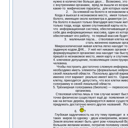
нужно в количестве больше двух... Возможно, это
с внутренними органами, вряд ли вышли из возра
какие-то мифические паразиты, для которых кали
2. За клюквой на болото в незнакомом м
Когда я выехал в незнакомое место, имея только 
болото, имеющее около километра в диаметре (от 
На болото я вышел только благодаря местным жит
только тогда, когда кроме спутниковой карты есть
что информационная система, обеспечивающая раб
себе два информационных массива, один из котор
обеспечивает его работу, то первый массив будет 
3. маленькая пауза... стволовая клетка на пут
стать жизненно важным органо
Микроскопическая живая клетка легко находит то
заданную кодом ДНК... У неё нет никаких органов 
формирующемся организме она находит так быстро 
пришёл в незнакомое место, имея карту и спутнико
4. ключевое допущение, позволяющее сконструир
человека.
Чтобы построить достаточно сложную информацио
необходимо иметь элементы (формальные нейроны
своей локальной области. Поскольку другой вариа
именно этот вариант реально имеет место. Однак
клетку, приходится допустить, что все клетки жи
голограмму в своей локальной области.
5. Трёхмерная голограмма (биополе) — первоосно
организма.
Стволовая клетка лишь в том случае может быстр
точке физически существует ещё до появления это
как на ветках дерева, формируется живое сущест
придумать достаточно много других названий. Ясн
6.
?
Глубокая задумчивость на эту тему приводит в 
таких миров по одному - двум измерениям, можно
Земля вполне может быть цент ром «локальной Вс
большом желании можно, потратив половину своей