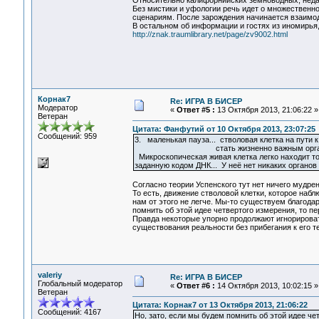
Относительно калифорнийских земноводных, недав
Без мистики и уфологии речь идет о множественн
сценариям. После зарождения начинается взаимоде
В остальном об информации и гостях из иномирья,
http://znak.traumlibrary.net/page/zv9002.html
Корнак7
Re: ИГРА В БИСЕР
Модератор
«
Ответ #5 :
13 Октября 2013, 21:06:22 »
Ветеран
Цитата: Фанфутий от 10 Октября 2013, 23:07:25
Сообщений: 959
3. маленькая пауза... стволовая клетка на пути к
стать жизненно важным органо
Микроскопическая живая клетка легко находит т
заданную кодом ДНК... У неё нет никаких органов 
Согласно теории Успенского тут нет ничего мудрен
То есть, движение стволовой клетки, которое наб
нам от этого не легче. Мы-то существуем благода
помнить об этой идее четвертого измерения, то п
Правда некоторые упорно продолжают игнорироват
существования реальности без прибегания к его т
valeriy
Re: ИГРА В БИСЕР
Глобальный модератор
«
Ответ #6 :
14 Октября 2013, 10:02:15 »
Ветеран
Цитата: Корнак7 от 13 Октября 2013, 21:06:22
Сообщений: 4167
Но, зато, если мы будем помнить об этой идее ч