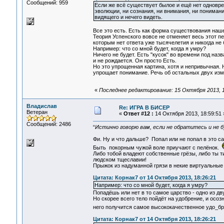
Сообщений: 959
Если же всё существует былое и ещё нет одновреме
эволюции, ни сознания, ни внимания, ни понимани
видящего и нечего видеть.
Все это есть. Есть как форма существования наше
Теория Успенского вовсе не отменяет весь этот п
которым нет ответа уже тысячелетия и никогда не 
Например: что со мной будет, когда я умру?
Ничего не будет. Есть "кусок" во времени под наз
и не рождается. Он просто Есть.
Но это упрощенная картина, хотя и непривычная.
упрощает понимание. Речь об остальных двух из
«
Последнее редактирование: 15 Октября 2013, 1
Владислав
Re: ИГРА В БИСЕР
Ветеран
«
Ответ #12 :
14 Октября 2013, 18:59:51 
Сообщений: 2486
“
Истинно говорю вам, если не обратитесь и не б
Фи. Ну и что дальше? Попал или не попал в это с
Быть покорным чужой воле приучают с пелёнок.
Либо тобой владеют собственные грёзы, либо ты т
людском тщеславии!
Прыжок из надуманной грязи в некие виртуальные 
Цитата: Корнак7 от 14 Октября 2013, 18:26:21
Например: что со мной будет, когда я умру?
Попадёшь или нет в то самое царство - одно из дв
Но скорее всего тело пойдёт на удобрение, и осоз
него получится самое высококачественное удо_б
Цитата: Корнак7 от 14 Октября 2013, 18:26:21