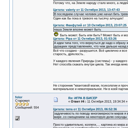
Потому что, на Земле народу стало много, а люде
Цитата: valeriy от 11 Октября 2013, 13:47:43
В последнем случае человек уже начал бить трево
Один как бы пока в тревоге на тысячу алчущих!
Цитата: Фанфутий от 10 Октября 2013, 23:07:25
наша Земля вполне может быть
Быть может. Быть или быть? Может быть и мож
Цитата: Pipa от 11 Октября 2013, 01:53:26
А идеи типа того, что вернуться де надо к образ
дурацких представлениях, что чем дальше назад 
Всё что создано - разрушится. Всё циклично и все
старость, дряхлость..
У каждого явления Природы (системы) - у каждого
Нет способа скакать внутри цикла. Так иногда мн
Не сторонник "квантовой магии, психологии и проч
материальное и нематериальное. Ни в коей партии
folor
Re: ИГРА В БИСЕР
Старожил
«
Ответ #4 :
11 Октября 2013, 19:34:34 »
Сообщений: 554
Цитата: terra от 11 Октября 2013, 06:52:36
задумчивость по поводу многомерности миров я в
мире..со смещением на некоторую долю секунды (
Просто удивительно, коллеги,.... картина из мира 