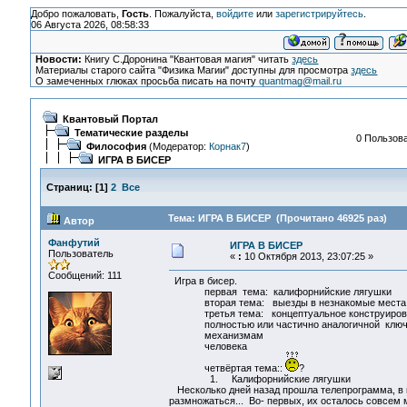
Добро пожаловать,
Гость
. Пожалуйста,
войдите
или
зарегистрируйтесь
.
06 Августа 2026, 08:58:33
Новости:
Книгу С.Доронина "Квантовая магия" читать
здесь
Материалы старого сайта "Физика Магии" доступны для просмотра
здесь
О замеченных глюках просьба писать на почту
quantmag@mail.ru
Квантовый Портал
Тематические разделы
0 Пользова
Философия
(Модератор:
Корнак7
)
ИГРА В БИСЕР
Страниц:
[
1
]
2
Все
Тема: ИГРА В БИСЕР (Прочитано 46925 раз)
Автор
Фанфутий
ИГРА В БИСЕР
Пользователь
«
:
10 Октября 2013, 23:07:25 »
Сообщений: 111
Игра в бисер.
первая тема: калифорнийские лягушки
вторая тема: выезды в незнакомые места на 
третья тема: концептуальное конструирова
полностью или частично аналогичной ключе
механизмам
человека
четвёртая тема::
?
1. Калифорнийские лягушки
Несколько дней назад прошла телепрограмма, в ко
размножаться... Во- первых, их осталось совсем м