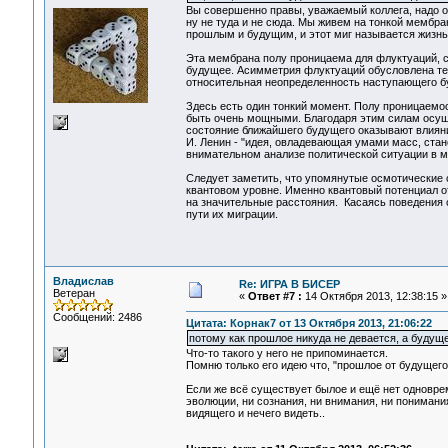
Вы совершенно правы, уважаемый коллега, надо о
ну не туда и не сюда. Мы живем на тонкой мембра
прошлым и будущим, и этот миг называется жизнь
Эта мембрана полу проницаема для флуктуаций, с
будущее. Асимметрия флуктуаций обусловлена тем
относительная неопределенность наступающего б
Здесь есть один тонкий момент. Полу проницаемо
быть очень мощными. Благодаря этим силам осущес
состояние ближайшего будущего оказывают влияние
И. Ленин - "идея, овладевающая умами масс, ста
внимательном анализе политической ситуации в м
Следует заметить, что упомянутые осмотические с
квантовом уровне. Именно квантовый потенциал о
на значительные расстояния. Касаясь поведения 
пути их миграции.
Владислав
Re: ИГРА В БИСЕР
Ветеран
«
Ответ #7 :
14 Октября 2013, 12:38:15 »
Сообщений: 2486
Цитата: Корнак7 от 13 Октября 2013, 21:06:22
потому как прошлое никуда не девается, а буду
Что-то такого у него не припоминается.
Помню только его идею что, "прошлое от будущего 
Если же всё существует былое и ещё нет одновреме
эволюции, ни сознания, ни внимания, ни понимания
видящего и нечего видеть..