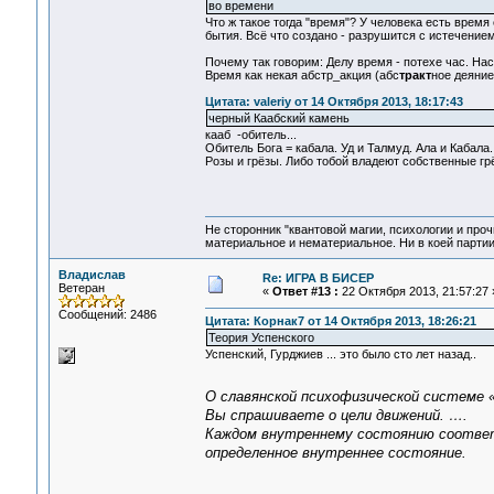
во времени
Что ж такое тогда "время"? У человека есть время е
бытия. Всё что создано - разрушится с истечение
Почему так говорим: Делу время - потехе час. Насту
Время как некая абстр_акция (абс
тракт
ное деяние,
Цитата: valeriy от 14 Октября 2013, 18:17:43
черный Каабский камень
кааб -обитель...
Обитель Бога = кабала. Уд и Талмуд. Ала и Кабал
Розы и грёзы. Либо тобой владеют собственные гр
Не сторонник "квантовой магии, психологии и проч
материальное и нематериальное. Ни в коей партии
Владислав
Re: ИГРА В БИСЕР
Ветеран
«
Ответ #13 :
22 Октября 2013, 21:57:27 
Сообщений: 2486
Цитата: Корнак7 от 14 Октября 2013, 18:26:21
Теория Успенского
Успенский, Гурджиев ... это было сто лет назад..
О славянской психофизической системе 
Вы спрашиваете о цели движений. ….
Каждом внутреннему состоянию соответ
определенное внутреннее состояние.