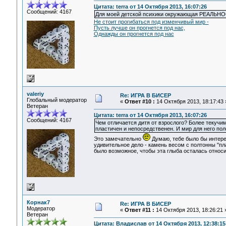
Цитата: terra от 14 Октября 2013, 16:07:26
Сообщений: 4167
Для моей детской психики окружающая РЕАЛЬН
Не стоит прогибаться под изменчивый мир -
Пусть лучше он прогнется под нас,
Однажды он прогнется под нас
valeriy
Re: ИГРА В БИСЕР
Глобальный модератор
«
Ответ #10 :
14 Октября 2013, 18:17:43 
Ветеран
Цитата: terra от 14 Октября 2013, 16:07:26
Сообщений: 4167
Чем отличается дитя от взрослого? Более текучим
пластичен и непосредственен. И мир для него пол
Это замечательно
Думаю, тебе было бы интер
удивительное дело - камень весом с полтонны "пл
было возможное, чтобы эта глыба осталась относи
Корнак7
Re: ИГРА В БИСЕР
Модератор
«
Ответ #11 :
14 Октября 2013, 18:26:21 
Ветеран
Цитата: Владислав от 14 Октября 2013, 12:38:15