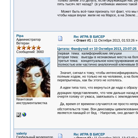
Только зачем это делать, если окружающая нас ре
пять тысяч лет назад? (в учебниках именно такой
Может быть всё-таки признать тот факт, что мы 
чтобы наши внуки жили не на Марсе, а на Земле...
Pipa
Re: ИГРА В БИСЕР
Администратор
«
Ответ #1 :
11 Октября 2013, 01:53:26 »
Ветеран
Цитата: Фанфутий от 10 Октября 2013, 23:07:25
Сообщений: 3660
первая тема: калифорнийские лягушки
вторая тема: выезды в незнакомые места на боло
третья тема: концептуальное конструирование 
полностью или частично аналогичной ключевым
Значит, сигнал к тому, чтобы интенсифицировать
полным ходом, но только не на человеке, а на бол
перепрыгнешь, как бы этого не хотелось.
А идеи типа того, что вернуться де надо к образ
дурацких представлениях, что чем дальше назад 
очертя голову от ужаса, завязывать с земледелие
Квантовая
инструменталистка
Да, время от времени случаются не просто неприя
обстоятельств тоже. Вон динозавры цивилизованно
является панацей от бед. - Напротив, оно делает
valeriy
Re: ИГРА В БИСЕР
Глобальный модератор