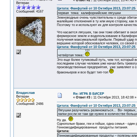
«
Ответ #2 :
11 Октября 2013, 13:47:43 »
Ветеран
Цитата: Фанфутий от 10 Октября 2013, 23:07:25
Сообщений: 4167
первая тема: калифорнийские лягушки
Земноводные очень чувствительны к среде обитани
малейшие отклонения в ту или иную сторону, как 
Поэтому то и используют их для контроля качеств
Что касается лягушек, так они тоже обитают в ок
фермерское земле и водопользование в Калифорни
получения максимальной прибыли. Первый удар по
вершине которой обосновался человек, со своей 
Цитата: Фанфутий от 10 Октября 2013, 23:07:25
четвёртая тема::
Это еще более тупиковый путь, чем тот, который
последнем случае человек уже начал бить тревогу
производственные предприятия, уже заявляют о се
браконьеров и все будет тип-топ
Владислав
Re: ИГРА В БИСЕР
Ветеран
«
Ответ #3 :
11 Октября 2013, 18:42:08 »
Сообщений: 2486
Цитата: Фанфутий от 10 Октября 2013, 23:07:25
Лягушки разучились размножаться... Во- первых, 
лапки росли не там где нужно в количестве больше
Ну да.
Однополые браки, геи и гейши, одна семья - один р
Генномодифицированные продукты питания.
Цитата:
Генномодифицированные продукты – полезны или 