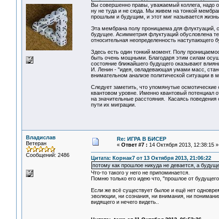
Вы совершенно правы, уважаемый коллега, надо о
ну не туда и не сюда. Мы живем на тонкой мембра
прошлым и будущим, и этот миг называется жизнь
Эта мембрана полу проницаема для флуктуаций, с
будущее. Асимметрия флуктуаций обусловлена тем
относительная неопределенность наступающего б
Здесь есть один тонкий момент. Полу проницаемо
быть очень мощными. Благодаря этим силам осущес
состояние ближайшего будущего оказывают влияние
И. Ленин - "идея, овладевающая умами масс, ста
внимательном анализе политической ситуации в м
Следует заметить, что упомянутые осмотические с
квантовом уровне. Именно квантовый потенциал о
на значительные расстояния. Касаясь поведения 
пути их миграции.
Владислав
Re: ИГРА В БИСЕР
Ветеран
«
Ответ #7 :
14 Октября 2013, 12:38:15 »
Сообщений: 2486
Цитата: Корнак7 от 13 Октября 2013, 21:06:22
потому как прошлое никуда не девается, а буду
Что-то такого у него не припоминается.
Помню только его идею что, "прошлое от будущего 
Если же всё существует былое и ещё нет одновреме
эволюции, ни сознания, ни внимания, ни понимания
видящего и нечего видеть..