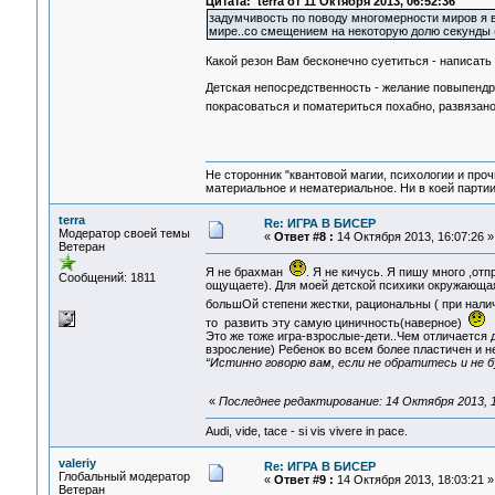
Цитата: terra от 11 Октября 2013, 06:52:36
задумчивость по поводу многомерности миров я в
мире..со смещением на некоторую долю секунды (
Какой резон Вам бесконечно суетиться - написат
Детская непосредственность - желание повыпендри
покрасоваться и поматериться похабно, развяза
Не сторонник "квантовой магии, психологии и проч
материальное и нематериальное. Ни в коей партии
terra
Re: ИГРА В БИСЕР
Модератор своей темы
«
Ответ #8 :
14 Октября 2013, 16:07:26 »
Ветеран
Я не брахман
. Я не кичусь. Я пишу много ,от
Сообщений: 1811
ощущаете). Для моей детской психики окружающа
большОй степени жестки, рациональны ( при налич
то развить эту самую циничность(наверное)
Это же тоже игра-взрослые-дети..Чем отличается д
взросление) Ребенок во всем более пластичен и не
“Истинно говорю вам, если не обратитесь и не б
«
Последнее редактирование: 14 Октября 2013, 17
Audi, vide, tace - si vis vivere in pace.
valeriy
Re: ИГРА В БИСЕР
Глобальный модератор
«
Ответ #9 :
14 Октября 2013, 18:03:21 »
Ветеран