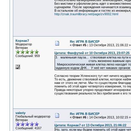
Относительно калифорнийских земноводных, недав
Без мистики и уфологии речь идет о множественн
сценариям. После зарождения начинается взаимоде
В остальном об информации и гостях из иномирья,
http://znak.traumlibrary.net/page/zv9002.html
Корнак7
Re: ИГРА В БИСЕР
Модератор
«
Ответ #5 :
13 Октября 2013, 21:06:22 »
Ветеран
Цитата: Фанфутий от 10 Октября 2013, 23:07:25
Сообщений: 959
3. маленькая пауза... стволовая клетка на пути к
стать жизненно важным органо
Микроскопическая живая клетка легко находит т
заданную кодом ДНК... У неё нет никаких органов 
Согласно теории Успенского тут нет ничего мудрен
То есть, движение стволовой клетки, которое наб
нам от этого не легче. Мы-то существуем благода
помнить об этой идее четвертого измерения, то п
Правда некоторые упорно продолжают игнорироват
существования реальности без прибегания к его т
valeriy
Re: ИГРА В БИСЕР
Глобальный модератор
«
Ответ #6 :
14 Октября 2013, 10:02:15 »
Ветеран
Цитата: Корнак7 от 13 Октября 2013, 21:06:22
Сообщений: 4167
Но, зато, если мы будем помнить об этой идее ч