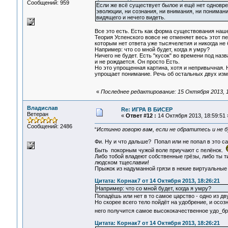
Сообщений: 959
Если же всё существует былое и ещё нет одновреме
эволюции, ни сознания, ни внимания, ни понимани
видящего и нечего видеть.
Все это есть. Есть как форма существования наше
Теория Успенского вовсе не отменяет весь этот п
которым нет ответа уже тысячелетия и никогда не 
Например: что со мной будет, когда я умру?
Ничего не будет. Есть "кусок" во времени под наз
и не рождается. Он просто Есть.
Но это упрощенная картина, хотя и непривычная.
упрощает понимание. Речь об остальных двух из
«
Последнее редактирование: 15 Октября 2013, 1
Владислав
Re: ИГРА В БИСЕР
Ветеран
«
Ответ #12 :
14 Октября 2013, 18:59:51 
Сообщений: 2486
“
Истинно говорю вам, если не обратитесь и не б
Фи. Ну и что дальше? Попал или не попал в это с
Быть покорным чужой воле приучают с пелёнок.
Либо тобой владеют собственные грёзы, либо ты т
людском тщеславии!
Прыжок из надуманной грязи в некие виртуальные 
Цитата: Корнак7 от 14 Октября 2013, 18:26:21
Например: что со мной будет, когда я умру?
Попадёшь или нет в то самое царство - одно из дв
Но скорее всего тело пойдёт на удобрение, и осоз
него получится самое высококачественное удо_б
Цитата: Корнак7 от 14 Октября 2013, 18:26:21