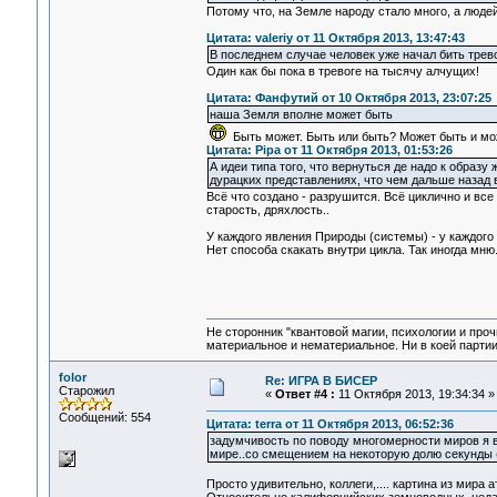
Потому что, на Земле народу стало много, а люде
Цитата: valeriy от 11 Октября 2013, 13:47:43
В последнем случае человек уже начал бить трево
Один как бы пока в тревоге на тысячу алчущих!
Цитата: Фанфутий от 10 Октября 2013, 23:07:25
наша Земля вполне может быть
Быть может. Быть или быть? Может быть и мож
Цитата: Pipa от 11 Октября 2013, 01:53:26
А идеи типа того, что вернуться де надо к образ
дурацких представлениях, что чем дальше назад 
Всё что создано - разрушится. Всё циклично и все
старость, дряхлость..
У каждого явления Природы (системы) - у каждого
Нет способа скакать внутри цикла. Так иногда мн
Не сторонник "квантовой магии, психологии и проч
материальное и нематериальное. Ни в коей партии
folor
Re: ИГРА В БИСЕР
Старожил
«
Ответ #4 :
11 Октября 2013, 19:34:34 »
Сообщений: 554
Цитата: terra от 11 Октября 2013, 06:52:36
задумчивость по поводу многомерности миров я в
мире..со смещением на некоторую долю секунды (
Просто удивительно, коллеги,.... картина из мира 