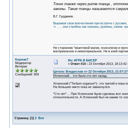
Точно также через ритм танца , отточ
законы. Такие танцы называются сакрал
В.Г. Гурджиев.
Выражая свои впечатления при встрече с русами,
:» ……они стройны как пальмы, румяны, свежи. кр
Не сторонник "квантовой магии, психологии и проч
материальное и нематериальное. Ни в коей партии
Корнак7
Re: ИГРА В БИСЕР
Модератор
«
Ответ #14 :
23 Октября 2013, 18:13:42 
Ветеран
Цитата: Владислав от 22 Октября 2013, 21:57:27
Сообщений: 959
Успенский... это было сто лет назад..
Успенский ("Tertium organum")- это третий и пока
На большее никто пока не замахнулся.
"Сто лет".... При Успенском были сделаны все зна
относительности. А Успенский был не каким-то э
Страниц:
[
1
]
2
Все