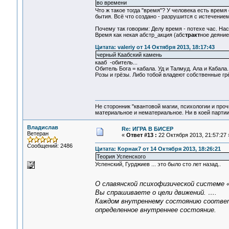
во времени
Что ж такое тогда "время"? У человека есть время е
бытия. Всё что создано - разрушится с истечение
Почему так говорим: Делу время - потехе час. Насту
Время как некая абстр_акция (абс
тракт
ное деяние,
Цитата: valeriy от 14 Октября 2013, 18:17:43
черный Каабский камень
кааб -обитель...
Обитель Бога = кабала. Уд и Талмуд. Ала и Кабал
Розы и грёзы. Либо тобой владеют собственные гр
Не сторонник "квантовой магии, психологии и проч
материальное и нематериальное. Ни в коей партии
Владислав
Re: ИГРА В БИСЕР
Ветеран
«
Ответ #13 :
22 Октября 2013, 21:57:27 
Сообщений: 2486
Цитата: Корнак7 от 14 Октября 2013, 18:26:21
Теория Успенского
Успенский, Гурджиев ... это было сто лет назад..
О славянской психофизической системе 
Вы спрашиваете о цели движений. ….
Каждом внутреннему состоянию соответ
определенное внутреннее состояние.