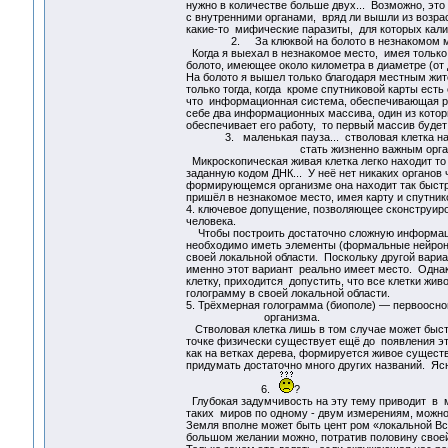
нужно в количестве больше двух... Возможно, это
с внутренними органами, вряд ли вышли из возра
какие-то мифические паразиты, для которых кали
2. За клюквой на болото в незнакомом м
Когда я выехал в незнакомое место, имея только 
болото, имеющее около километра в диаметре (от 
На болото я вышел только благодаря местным жит
только тогда, когда кроме спутниковой карты есть
что информационная система, обеспечивающая раб
себе два информационных массива, один из котор
обеспечивает его работу, то первый массив будет 
3. маленькая пауза... стволовая клетка на пут
стать жизненно важным органо
Микроскопическая живая клетка легко находит то
заданную кодом ДНК... У неё нет никаких органов 
формирующемся организме она находит так быстро 
пришёл в незнакомое место, имея карту и спутнико
4. ключевое допущение, позволяющее сконструир
человека.
Чтобы построить достаточно сложную информацио
необходимо иметь элементы (формальные нейроны
своей локальной области. Поскольку другой вариа
именно этот вариант реально имеет место. Однак
клетку, приходится допустить, что все клетки жи
голограмму в своей локальной области.
5. Трёхмерная голограмма (биополе) — первоосно
организма.
Стволовая клетка лишь в том случае может быстр
точке физически существует ещё до появления это
как на ветках дерева, формируется живое сущест
придумать достаточно много других названий. Ясн
6.
?
Глубокая задумчивость на эту тему приводит в 
таких миров по одному - двум измерениям, можно
Земля вполне может быть цент ром «локальной Вс
большом желании можно, потратив половину своей