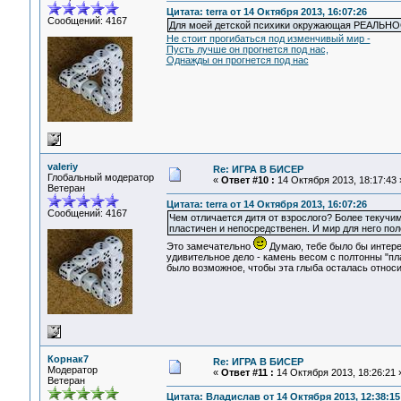
Цитата: terra от 14 Октября 2013, 16:07:26
Сообщений: 4167
Для моей детской психики окружающая РЕАЛЬН
Не стоит прогибаться под изменчивый мир -
Пусть лучше он прогнется под нас,
Однажды он прогнется под нас
valeriy
Re: ИГРА В БИСЕР
Глобальный модератор
«
Ответ #10 :
14 Октября 2013, 18:17:43 
Ветеран
Цитата: terra от 14 Октября 2013, 16:07:26
Сообщений: 4167
Чем отличается дитя от взрослого? Более текучим
пластичен и непосредственен. И мир для него пол
Это замечательно
Думаю, тебе было бы интер
удивительное дело - камень весом с полтонны "пл
было возможное, чтобы эта глыба осталась относи
Корнак7
Re: ИГРА В БИСЕР
Модератор
«
Ответ #11 :
14 Октября 2013, 18:26:21 
Ветеран
Цитата: Владислав от 14 Октября 2013, 12:38:15