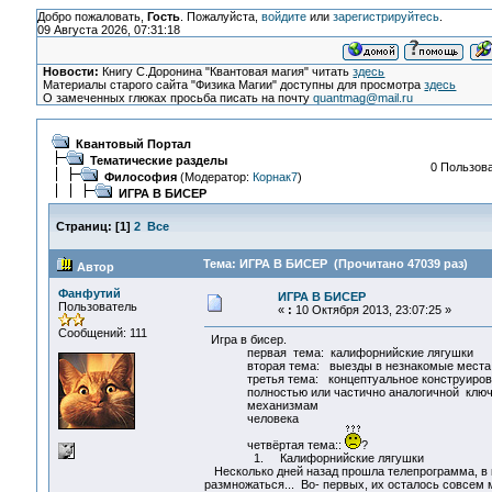
Добро пожаловать,
Гость
. Пожалуйста,
войдите
или
зарегистрируйтесь
.
09 Августа 2026, 07:31:18
Новости:
Книгу С.Доронина "Квантовая магия" читать
здесь
Материалы старого сайта "Физика Магии" доступны для просмотра
здесь
О замеченных глюках просьба писать на почту
quantmag@mail.ru
Квантовый Портал
Тематические разделы
0 Пользова
Философия
(Модератор:
Корнак7
)
ИГРА В БИСЕР
Страниц:
[
1
]
2
Все
Тема: ИГРА В БИСЕР (Прочитано 47039 раз)
Автор
Фанфутий
ИГРА В БИСЕР
Пользователь
«
:
10 Октября 2013, 23:07:25 »
Сообщений: 111
Игра в бисер.
первая тема: калифорнийские лягушки
вторая тема: выезды в незнакомые места на 
третья тема: концептуальное конструирова
полностью или частично аналогичной ключе
механизмам
человека
четвёртая тема::
?
1. Калифорнийские лягушки
Несколько дней назад прошла телепрограмма, в ко
размножаться... Во- первых, их осталось совсем м