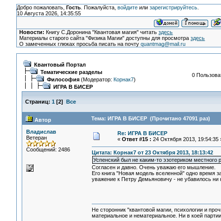
Добро пожаловать,
Гость
. Пожалуйста,
войдите
или
зарегистрируйтесь
.
10 Августа 2026, 14:35:55
Новости:
Книгу С.Доронина "Квантовая магия" читать
здесь
Материалы старого сайта "Физика Магии" доступны для просмотра
здесь
О замеченных глюках просьба писать на почту
quantmag@mail.ru
Квантовый Портал
Тематические разделы
0 Пользоват
Философия
(Модератор:
Корнак7
)
ИГРА В БИСЕР
Страниц:
1
[
2
]
Все
Тема: ИГРА В БИСЕР (Прочитано 47091 раз)
Автор
Владислав
Re: ИГРА В БИСЕР
Ветеран
«
Ответ #15 :
24 Октября 2013, 19:54:35 
Сообщений: 2486
Цитата: Корнак7 от 23 Октября 2013, 18:13:42
Успенский был не каким-то эзотериком местного
Согласен и давно. Очень уважаю его мышление.
Его книга "Новая модель вселенной" одно время з
уважение к Петру Демьяновичу - не убавилось ни 
Не сторонник "квантовой магии, психологии и проч
материальное и нематериальное. Ни в коей партии