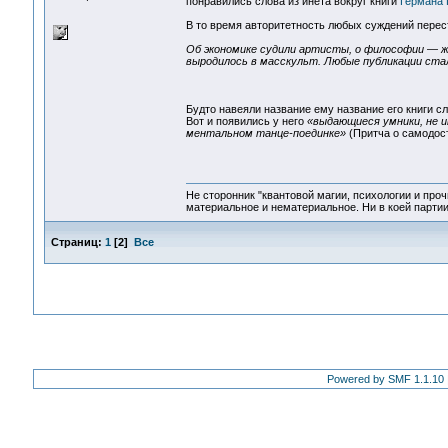
понравились слова из инета вокруг книги
Германа 
В то время авторитетность любых суждений перест
Об экономике судили артисты, о философии — ж
выродилось в масскульт. Любые публикации стал
Будто навеяли название ему название его книги с
Вот и появились у него
«выдающиеся умники, не и
ментальном танце-поединке»
(Притча о самодос
Не сторонник "квантовой магии, психологии и проч
материальное и нематериальное. Ни в коей партии
Страниц:
1
[
2
]
Все
Powered by SMF 1.1.10