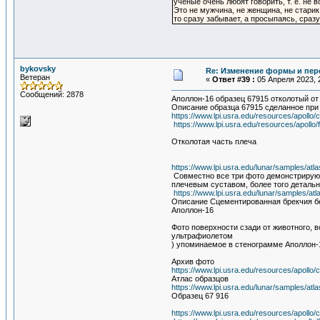
ученые очень любят говорить, т. е. не 
Это не мужчина, не женщина, не старик
то сразу забывает, а просыпаясь, сразу
bykovsky
Re: Изменение формы и пер
Ветеран
«
Ответ #39 :
05 Апреля 2023, 2
Сообщений: 2878
Аполлон-16 образец 67915 отколотый от
Описание образца 67915 сделанное при
https://www.lpi.usra.edu/resources/apoll
https://www.lpi.usra.edu/resources/apoll
Отколотая часть плеча
https://www.lpi.usra.edu/lunar/samples/
Совместно все три фото демонстрируют
плечевым суставом, более того детальн
https://www.lpi.usra.edu/lunar/samples/a
Описание Сцементированная брекчия бел
Аполлон-16
Фото поверхности сзади от животного, 
ультрафиолетом
) упоминаемое в стенограмме Аполлон-
Архив фото
https://www.lpi.usra.edu/resources/apollo
Атлас образцов
https://www.lpi.usra.edu/lunar/samples/atla
Образец 67 916
https://www.lpi.usra.edu/resources/apoll