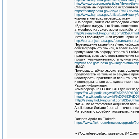
http://www.yugzone.ru/articles/life-on-the
Стенограммы переговоров астронавтов
https://history.nasa.gov/alsj/a17/a17.trvsta
http://www.hq.nasa.gov/office/pao/History/
«камни в камерах перемещались»
«На вопрос, зачем его отгородили и таб
«Вдобавок вакуумные боксы постоянно п
атмосферу из сухого азота под избыто
http://zelenyikot.livejournal.com/83598.html
«чтобы посмотреть или изучить лунные 
http://curator.jsc.nasa.gov/Lunar/sampreq
Перемещение камней на Луне, наблюдали
сейсмографы отключили, а возле ячеек 
пропускали атмосферу, это что бы объя
правилам, возможно восстановление кам
продукт жизнедеятельности лунной экос
http://nssdc.gsfc.nasa.gov/imgcat/html/ob
ИМХО
Полномасштабная экосистема, содержит,
предполагать не только очевидные проя
исследовать, практически все и то, что
и последовательно исследованные, покаж
Редкая информация.
«был передан в ГЕОХИ РАН для исследов
https://ru.wikipedia.org/wiki/%D
https://ru.wikipedia.org/wiki/
http://zelenyikot.livejournal.com/83598.htm
NASA The Astromaterials Acquisition and
Apollo Lunar Surface Journal — очень 
Материалы о кораблях, носителях, научн
Галерея Apollo на Flicker’e
https://www.flickr.com/browser/upgrade
«
Последнее редактирование: 04 Октяб