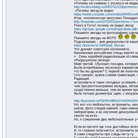
«Почему на снимках с космоса не видн
http://scienceblog.ru/2007/11/15/pochemu
«Почему звезд не видно
https://www.youtube.com/embed/AH5Uve
Итак, «космическая прогулка» Геннадия
http://imperiiia.com/2016/01/pochemu-v-ko
Поиск в Гугол: почему не видно звезд
https://groups.google.com/d/topic/lada.ta
Покажите звезды на фотографиях сдел
Покажите звезды на ФОТО
Подсказываю, - для доказательств ваше
https://lurkmirror.ml/Юрий_Мухин
Что думают советские космонавты
Каноничные российские спецы вертят н
« Семь кораблей радиолокации отслежи
«Разрушители легенд»
Миф третий. «Лунная» походка, которая
Были испробованы несколько вариантов 
что бы вы думали? С первой же попытки
(что говорит, нужна слабая гравитация, 
Радиация.
астронавты в таких погодных условиях 
чем при рентгенограмме желудка, лёгка
существенно меньше, чем во время прот
было четыре дозиметра: один, с визуал
http://lurkmore.to/%D0%9B%D1
Но, вот что любопытно, астронавты, на
шагов, фото следов камней, сами камни
лаборатории, и их изучение доказуемы
хватит на всех.
Но, к сожалению два любознательных у
Если встретите где этих достойных вся
А, то странно получается, астронавты в
А сами следопыты про следы ни гу-гу.
С чего бы это? А может засланные каза