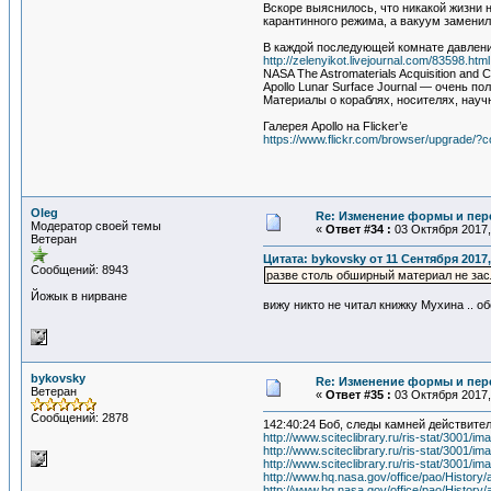
Вскоре выяснилось, что никакой жизни н
карантинного режима, а вакуум заменил
В каждой последующей комнате давлени
http://zelenyikot.livejournal.com/83598.html
NASA The Astromaterials Acquisition and
Apollo Lunar Surface Journal — очень 
Материалы о кораблях, носителях, научн
Галерея Apollo на Flicker’e
https://www.flickr.com/browser/upgrade
Oleg
Re: Изменение формы и пер
Модератор своей темы
«
Ответ #34 :
03 Октября 2017, 
Ветеран
Цитата: bykovsky от 11 Сентября 2017,
Сообщений: 8943
разве столь обширный материал не за
Йожык в нирване
вижу никто не читал книжку Мухина .. об
bykovsky
Re: Изменение формы и пер
Ветеран
«
Ответ #35 :
03 Октября 2017,
Сообщений: 2878
142:40:24 Боб, следы камней действите
http://www.sciteclibrary.ru/ris-stat/3001/i
http://www.sciteclibrary.ru/ris-stat/3001/i
http://www.sciteclibrary.ru/ris-stat/3001/i
http://www.hq.nasa.gov/office/pao/History
http://www.hq.nasa.gov/office/pao/History