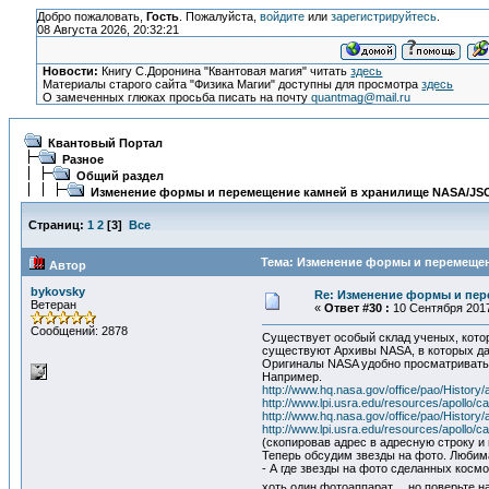
Добро пожаловать,
Гость
. Пожалуйста,
войдите
или
зарегистрируйтесь
.
08 Августа 2026, 20:32:21
Новости:
Книгу С.Доронина "Квантовая магия" читать
здесь
Материалы старого сайта "Физика Магии" доступны для просмотра
здесь
О замеченных глюках просьба писать на почту
quantmag@mail.ru
Квантовый Портал
Разное
Общий раздел
Изменение формы и перемещение камней в хранилище NASA/JS
Страниц:
1
2
[
3
]
Все
Тема: Изменение формы и перемещен
Автор
bykovsky
Re: Изменение формы и пер
Ветеран
«
Ответ #30 :
10 Сентября 2017
Сообщений: 2878
Существует особый склад ученых, котор
существуют Архивы NASA, в которых дан
Оригиналы NASA удобно просматривать 
Например.
http://www.hq.nasa.gov/office/pao/History
http://www.lpi.usra.edu/resources/apollo
http://www.hq.nasa.gov/office/pao/History
http://www.lpi.usra.edu/resources/apollo
(скопировав адрес в адресную строку и
Теперь обсудим звезды на фото. Любим
- А где звезды на фото сделанных косм
хоть один фотоаппарат.... но поверьте 