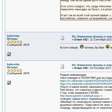
Между тем ни на одном фото НАСА нет 
А из этого следует, что, когда «Аполл
переснять «высадку на Луну», и в резу
И вот так во всей этой лунной афёре: 
российских, извините за выражение, уч
bykovsky
Re: Изменение формы и пер
Ветеран
«
Ответ #32 :
11 Сентября 2017
Сообщений: 2878
Кстати говоря,
почему бы Вам
м
bykovsky
Re: Изменение формы и пер
Ветеран
«
Ответ #33 :
03 Октября 2017,
Сообщений: 2878
Редкая информация.
«был передан в ГЕОХИ РАН для исследов
https://ru.wikipedia.org/wiki/%D
https://ru.wikipedia.org/wiki/
«Грунт и камни можно заказывать на на
Тем более, что серьёзно в других стран
У нас этим занимался ГЕОХИ.
http://www.geokhi.ru/default.aspx
»
«говорят, камни могут перемешаться»
«Вообще-то, изначально лунные камни 
душевые комнаты. Тогда никто не знал,
очередь, предотвращало их от загрязне