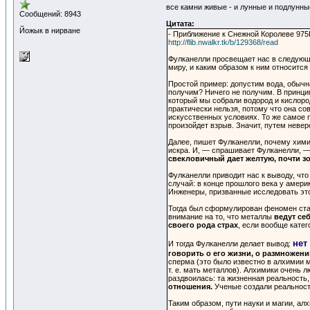
все камни живые - и лунные и подлунны
Сообщений: 8943
Цитата:
Йожык в нирване
- Приближение к Снежной Королеве 975K 
http://flib.nwalkr.tk/b/129368/read
Фулканелли просвещает нас в следующе
миру, и каким образом к ним относится
Простой пример: допустим вода, обычн
получим? Ничего не получим. В принцип
который мы собрали водород и кислород
практически нельзя, потому что она с
искусственных условиях. То же самое п
произойдет взрыв. Значит, путем невер
Далее, пишет Фулканелли, почему химия 
искра. И, — спрашивает Фулканелли, — 
свекловичный дает желтую, почти зо
Фулканелли приводит нас к выводу, чт
случай: в конце прошлого века у амери
Инженеры, призванные исследовать это
Тогда был сформулирован феномен ста
внимание на то, что металлы
ведут се
своего рода страх
, если вообще катег
нет
И тогда Фулканелли делает вывод:
говорить о его жизни, о размножени
сперма (это было известно в алхимии м
т. е. мать металлов). Алхимики очень
раздвоилась: та жизненная реальность,
отношения.
Ученые создали реальность
Таким образом, пути науки и магии, ал