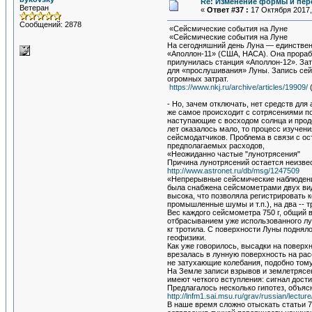
Re: Изменение формы и пер
Ветеран
«
Ответ #37 :
17 Октября 2017,
Сообщений: 2878
«Сейсмические события на Луне
«Сейсмические события на Луне
На сегодняшний день Луна — единствен
«Аполлон-11» (США, НАСА). Она прорабо
прилунилась станция «Аполлон-12». Зат
для «прослушивания» Луны. Запись сей
огромных затрат.
https://www.nkj.ru/archive/articles/19909/
(
- Но, зачем отключать, нет средств дл
же самое происходит с сотрясениями п
наступающие с восходом солнца и продо
лет оказалось мало, то процесс изучен
сейсмодатчиков. Проблема в связи с ос
предполагаемых расходов,
«Неожиданно частые "лунотрясения"
Причина лунотрясений остается неизвес
http://www.astronet.ru/db/msg/1247509
«Непрерывные сейсмические наблюдения 
была снабжена сейсмометрами двух видо
высока, что позволяла регистрировать 
промышленные шумы и т.п.), на два -- т
Вес каждого сейсмометра 750 г, общий 
отбрасыванием уже использованного лун
кг тротила. С поверхности Луны поднял
геофизики.
Как уже говорилось, высадки на поверх
врезалась в лунную поверхность на рас
не затухающие колебания, подобно тому
На Земле записи взрывов и землетрясен
имеют четкого вступления: сигнал дост
Предлагалось несколько гипотез, объя
http://lnfm1.sai.msu.ru/grav/russian/lectu
В наше время сложно отыскать статьи 70