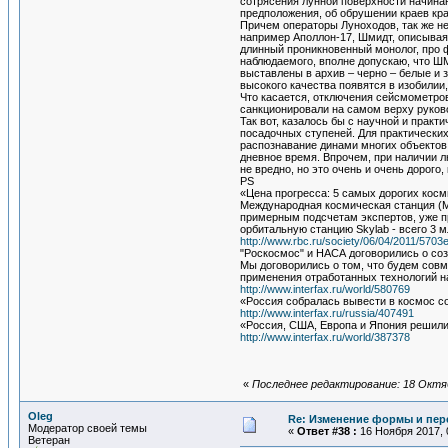
сотрясения лунной поверхности начинаю
предположения, об обрушении краев кра
Причем операторы Луноходов, так же не
например Аполлон-17, Шмидт, описывая 
длинный проникновенный монолог, про ф
наблюдаемого, вполне допускаю, что ШМ
выставлены в архив – черно – белые и з
высокого качества появятся в изобилии,
Что касается, отключения сейсмометров
санкционировали на самом верху руков
Так вот, казалось бы с научной и прак
посадочных ступеней. Для практических
распознавание динами многих объектов,
дневное время. Впрочем, при наличии л
не вредно, но это очень и очень дорого,
PS
«Цена прогресса: 5 самых дорогих косм
Международная космическая станция (МК
примерным подсчетам экспертов, уже пр
орбитальную станцию Skylab - всего 3 м
http://www.rbc.ru/society/06/04/2011/57
"Роскосмос" и НАСА договорились о со
Мы договорились о том, что будем сов
применения отработанных технологий на
http://www.interfax.ru/world/580769
«Россия собралась вывести в космос с
http://www.interfax.ru/russia/407491
«Россия, США, Европа и Япония решили
http://www.interfax.ru/world/387378
«
Последнее редактирование: 18 Октяб
Oleg
Re: Изменение формы и пер
Модератор своей темы
«
Ответ #38 :
16 Ноября 2017, 0
Ветеран