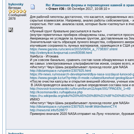
bykovsky
Re: Изменение формы и перемещение камней в хра
Ветеран
«
Ответ #36 :
08 Октября 2017, 10:08:10 »
Сообщений:
Для рабочей гипотезы достаточно, что касается, направленных и
2878
скрытые взаимосвязи. Например, анализ работы сейсмометров, - ис
скоростью. Нет хим. анализа газов, которые были «затянуты» в ячей
Аполлон
«Лунный грунт буквально рассыпался в пыль»
(внутри герметичных пробирок обнаружены газы, считается просо
Американцы не уследили за лунным грунтом, доставленным на Зем
Значительная часть образцов лунного вещества, собранного амер
изучившие сохранность лунных материалов, хранящихся в США уж
https://www.gazeta.ru/science/2015/09/04_a_7738307.shtml
http://zelenyikot.livejournal.com/83598.html
Хаябуса - Итокава
И уж совсем банально, сравнить состав газов обнаруженных в капс
же самых электризованных ультрафиолетом ионов, скорее всего, и 
«Институт Чжун Шань разрабатывает луноход-геолог для NASA
http://distantspace.ru/spektr/2307925.html
https://hi-news.ru/research-development/dlya-nasa-sozdayut-lunoxod-g
https://www.google.kz/url?q=http://i-mode.ru/latest/lunohod-
«После очистки капсулы и открытия внешней оболочки, ученые изм
В JAXA проводятся анализы с целью определения состава газа и ег
http://novosti-kosmonavtiki.ru/forum/forum11/topic591/?PAGEN_1=49
http://kosmonavtiks.ru/hajabusa.php
https://ru.wikipedia.org/wiki/%D0%A5%D0%B0%D1%8F
ИМХО
«Институт Чжун Шань разрабатывает луноход-геолог для NASA»
http://distantspace.ru/spektr/2307925.html#.Wdm9winmCT4
http://newsmir.info/528877
Примерно вначале 2020 NASA отправит на Луну «геолога», буровая 
bykovsky