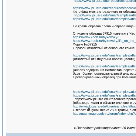
https://www.lpi.usra.edu/resources/apoll
https://www.lpi.usra.edu/resources/apoll
Фото фрагмента отрезанного от образца
https://www.lpi.usra.edu/lunar/samples/at
https://www.lpi.usra.edu/lunar/samples/
По краям образца слева и справа виден
Описание образца 67915 имеется в Част
https://www.koob.ru/bykovsky/
https://www.koob.ru/bykovsky/life_on_th
Форум №67915
Образец отколотый от основного камня.
https://www.lpi.usra.edu/lunar/samples/a
(отколотый от Овцебыка образец плоти)
https://www.lpi.usra.edu/lunar/samples/at
(анализ содержания химсостав, портит,
будет более последовательный анализ 
Препарированный образец при большом
https://www.lpi.usra.edu/lunar/samples/at
https://www.lpi.usra.edu/lunar/samples/a
https://www.lpi.usra.edu/resources/apoll
(образец отколот в области плечевого с
http://www.lpi.usra.edu/lunar/samples/atl
Отколотый кусок весит 2600 грамм, в оп
http://quantmag.ppole.ru/forum/index.php?
«
Последнее редактирование: 26 Июля 