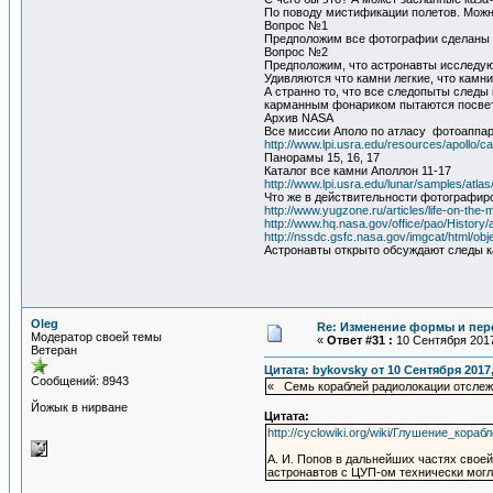
По поводу мистификации полетов. Можно
Вопрос №1
Предположим все фотографии сделаны в
Вопрос №2
Предположим, что астронавты исследую
Удивляются что камни легкие, что камни
А странно то, что все следопыты следы
карманным фонариком пытаются посвети
Архив NASA
Все миссии Аполо по атласу фотоаппа
http://www.lpi.usra.edu/resources/apollo/c
Панорамы 15, 16, 17
Каталог все камни Аполлон 11-17
http://www.lpi.usra.edu/lunar/samples/atlas
Что же в действительности фотографир
http://www.yugzone.ru/articles/life-on-the
http://www.hq.nasa.gov/office/pao/History
http://nssdc.gsfc.nasa.gov/imgcat/html/ob
Астронавты открыто обсуждают следы к
Oleg
Re: Изменение формы и пер
Модератор своей темы
«
Ответ #31 :
10 Сентября 2017
Ветеран
Цитата: bykovsky от 10 Сентября 2017,
Сообщений: 8943
« Семь кораблей радиолокации отслежи
Йожык в нирване
Цитата:
http://cyclowiki.org/wiki/Глушение_ко
А. И. Попов в дальнейших частях свое
астронавтов с ЦУП-ом технически могл