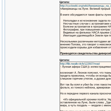
Цитата:
http://cyclowiki.org/wiki/Американцы
«Американцы на Луне. Великий прорыв 
В книге обсуждаются такие факты лун
Неполадки и исчезновение задела по л
Несчастные случаи с астронавтами и 
Болезни астронавтов в программе НАС
Фотографии, при повышении контрастн
Видимые на фильмах НАСА прыжки (паде
Имитация удаляющейся Земли при помощ
Несколькими различными методами авто
мнению Попова, это говорит о невозмо
происходили взрывы для избавления от
Приводятся свидетельства диверсий
Цитата:
http://flib.nwalkr.tk/b/122607/read
- Лунная афера США [с иллюстрациями] 3
космонавт А. Леонов пояснил, что ткан
продета проволока, «чтобы он всегда б
слишком горячим утюгом, а дураки дума
Вот так бы взял и убил бы этих пакост
фольги, из тонкого нейлона, армирован
Но в передаче первого канала проскоч
«Из официальной хроники полёта: Укр
оставленном на Луне, были слова: „Зд
мира, а чуть поодаль — медали с имена