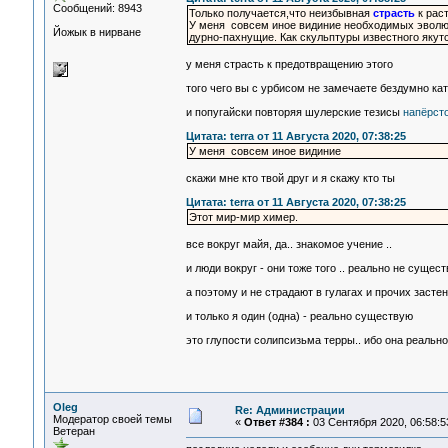
Сообщений: 8943
Только получается,что неизбывная
страсть
к раст
У меня совсем иное видиние необходимых эволю
Йожык в нирване
дурно-пахнущие. Как скульптуры известного якут
у меня страсть к предотвращению этого
того чего вы с урбисом не замечаете бездумно ка
и попугайски повторяя шулерские тезисы
напёрст
Цитата: terra от 11 Августа 2020, 07:38:25
У меня совсем иное видиние
скажи мне кто твой друг и я скажу кто ты
Цитата: terra от 11 Августа 2020, 07:38:25
Этот мир-мир химер.
все вокруг майя, да.. знакомое учение ..
и люди вокруг - они тоже того .. реально не сущест
а поэтому и не страдают в гулагах и прочих засте
и только я один (одна) - реально существую
это глупости солипсизьма терры.. ибо она реальн
Oleg
Re: Администрации
Модератор своей темы
«
Ответ #384 :
03 Сентября 2020, 06:58:5
Ветеран