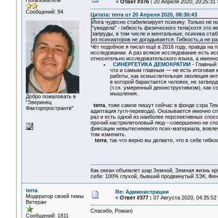
Пользователь
«
Ответ #376 :
20 Апреля 2020, 20:25:31 
Сообщений: 94
Цитата: terra от 20 Апреля 2020, 08:30:43
Йога чудесно стабилизирует психику. Только не н
"увидела" - гибкость физического тела(хотя это ж
запруды, в том числе и ментальные, психика стаб
из психиаторов не догадывается. Гибкость,а не р
Чёт подобное я писал ещё в 2016 году, правда н
исследовании. А раз всякое исследование есть и
относительно исследовательского языка, а именно
СИНЕРГЕТИКА ДЕМОКРАТИИ
- Главный
что и самым главным — не есть итоговая 
работы, как осмыслительная эволюция инт
в которой барахтается человек, не затвер
(т.ск. умеренный деконструктивизм), как 
мышления.
Добро пожаловать в
"Зверинец
terra
, тоже самое пишут сейчас в фонде сэра Те
Факторпространтв"
адаптация гугл-перевода). Оказывается именно с
раз и есть одной из наиболее перспективных спос
прочий кастрюлеголовый люд---совершенно не сп
фиксации невытесняемого псих-материала, вовлеч
том изменить.
terra
, так что верно вы делаете, что в себе гибк
Как океан объемлет шар Земной, Земная жизнь кру
себе: 100% глухой, бывший продвинутый ЗЭК, Фен
terra
Re: Администрации
Модератор своей темы
«
Ответ #377 :
07 Августа 2020, 04:35:52
Ветеран
Спасибо, Роман)
Сообщений: 1811