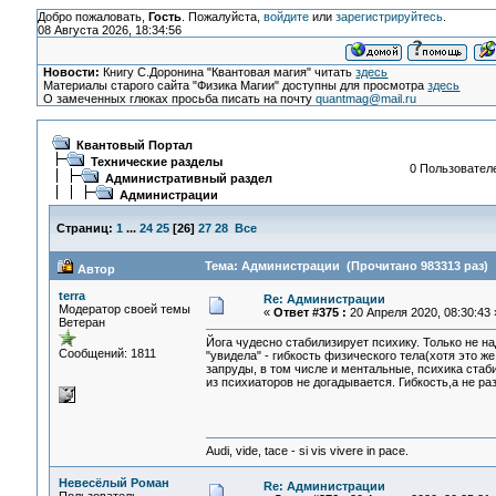
Добро пожаловать,
Гость
. Пожалуйста,
войдите
или
зарегистрируйтесь
.
08 Августа 2026, 18:34:56
Новости:
Книгу С.Доронина "Квантовая магия" читать
здесь
Материалы старого сайта "Физика Магии" доступны для просмотра
здесь
О замеченных глюках просьба писать на почту
quantmag@mail.ru
Квантовый Портал
Технические разделы
0 Пользователе
Административный раздел
Администрации
Страниц:
1
...
24
25
[
26
]
27
28
Все
Тема: Администрации (Прочитано 983313 раз)
Автор
terra
Re: Администрации
Модератор своей темы
«
Ответ #375 :
20 Апреля 2020, 08:30:43 
Ветеран
Йога чудесно стабилизирует психику. Только не н
Сообщений: 1811
"увидела" - гибкость физического тела(хотя это ж
запруды, в том числе и ментальные, психика стаб
из психиаторов не догадывается. Гибкость,а не ра
Audi, vide, tace - si vis vivere in pace.
Невесёлый Роман
Re: Администрации