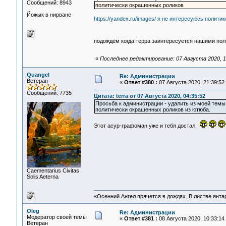
Сообщений: 8943
политически окрашенных роликов
Йожык в нирване
https://yandex.ru/images/ я не интересуюсь политик
подождём когда терра заинтересуется нашими по
«
Последнее редактирование: 07 Августа 2020, 1
Quangel
Re: Администрации
Ветеран
«
Ответ #380 :
07 Августа 2020, 21:39:52
Сообщений: 7735
Цитата: terra от 07 Августа 2020, 04:35:52
Просьба к администрации - удалить из моей темы
политически окрашенных роликов из ютюба.
Этот асур-графоман уже и тебя достал.
Сaementarius Civitas
Solis Aeterna
«Осенний Ангел прячется в дождях. В листве янтарн
Oleg
Re: Администрации
Модератор своей темы
«
Ответ #381 :
08 Августа 2020, 10:33:14
Ветеран