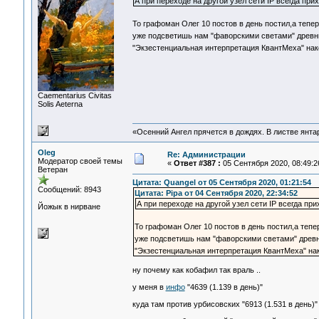
А при переходе на другой узел сети IP всегда при
То графоман Олег 10 постов в день постил,а тепер
уже подсветишь нам "фаворскими светами" древн
"Экзестенциальная интерпретация КвантМеха" нак
Сaementarius Civitas
Solis Aeterna
«Осенний Ангел прячется в дождях. В листве янтарн
Oleg
Re: Администрации
Модератор своей темы
«
Ответ #387 :
05 Сентября 2020, 08:49:2
Ветеран
Цитата: Quangel от 05 Сентября 2020, 01:21:54
Сообщений: 8943
Цитата: Pipa от 04 Сентября 2020, 22:34:52
А при переходе на другой узел сети IP всегда пр
Йожык в нирване
То графоман Олег 10 постов в день постил,а тепер
уже подсветишь нам "фаворскими светами" древ
"Экзестенциальная интерпретация КвантМеха" на
ну почему как кобафил так враль ..
у меня в
инфо
"4639 (1.139 в день)"
куда там против урбисовских "6913 (1.531 в день)"