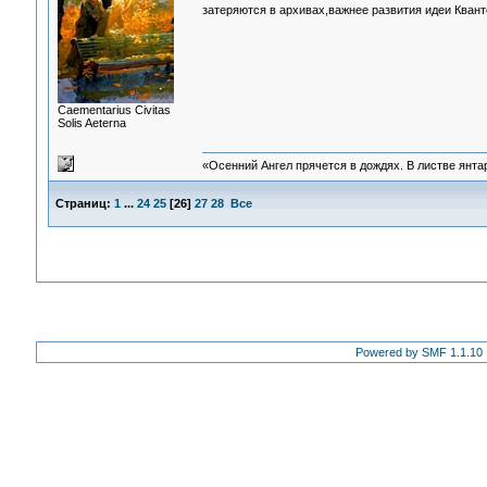
затеряются в архивах,важнее развития идеи Ква
Сaementarius Civitas
Solis Aeterna
«Осенний Ангел прячется в дождях. В листве янтарн
Страниц:
1
...
24
25
[
26
]
27
28
Все
Powered by SMF 1.1.10