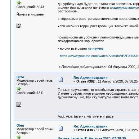
да, урбису надо будет по-сталински воспитать те
Сообщений: 8943
и цинги или до звания почётного
академика маркс
ресторанов-..
Йожык в нирване
с террорами-расстрелами миллионов несогласных 
хотя какой из терры расстрельщик. такой же какой
превозносимые урбисами ленинско-нквд-шные мет
лоходромщиков-карьеристов
- но они всё равно
не научны
-
https://www.youtube.com/watch?v=h4hWE2FXI0A&t
«
Последнее редактирование: 08 Августа 2020, 1
terra
Re: Администрации
Модератор своей темы
«
Ответ #382 :
11 Августа 2020, 07:38:25 
Ветеран
Только получается,что неизбывная страсть к раст
Сообщений: 1811
У меня совсем иное видиние необходимых эволюц
дурно-пахнущие. Как скульптуры известного якутс
Audi, vide, tace - si vis vivere in pace.
Oleg
Re: Администрации
Модератор своей темы
«
Ответ #383 :
11 Августа 2020, 13:01:25 
Ветеран
Цитата: terra от 11 Августа 2020, 07:38:25