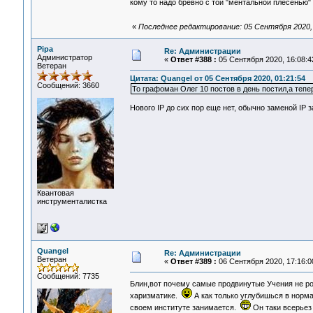
кому то надо бревно с той "ментальной плесенью" 
«
Последнее редактирование: 05 Сентября 2020, 
Pipa
Re: Администрации
Администратор
«
Ответ #388 :
05 Сентября 2020, 16:08:4
Ветеран
Цитата: Quangel от 05 Сентября 2020, 01:21:54
Сообщений: 3660
То графоман Олег 10 постов в день постил,а тепер
Нового IP до сих пор еще нет, обычно заменой IP 
Квантовая
инструменталистка
Quangel
Re: Администрации
Ветеран
«
Ответ #389 :
06 Сентября 2020, 17:16:0
Сообщений: 7735
Блин,вот почему самые продвинутые Учения не 
харизматике.
А как только углубишься в норм
своем институте занимается.
Он таки всерьез 