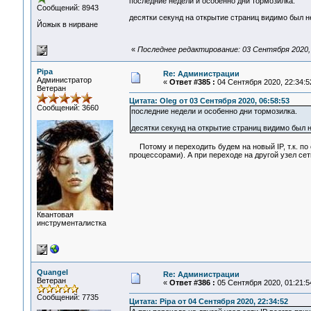
последние недели и особенно дни тормозилка.
Сообщений: 8943
десятки секунд на открытие страниц видимо был н
Йожык в нирване
«
Последнее редактирование: 03 Сентября 2020, 
Pipa
Re: Администрации
Администратор
«
Ответ #385 :
04 Сентября 2020, 22:34:5
Ветеран
Цитата: Oleg от 03 Сентября 2020, 06:58:53
Сообщений: 3660
последние недели и особенно дни тормозилка.
десятки секунд на открытие страниц видимо был н
Потому и переходить будем на новый IP, т.к. по 
процессорами). А при переходе на другой узел сет
Квантовая
инструменталистка
Quangel
Re: Администрации
Ветеран
«
Ответ #386 :
05 Сентября 2020, 01:21:5
Сообщений: 7735
Цитата: Pipa от 04 Сентября 2020, 22:34:52