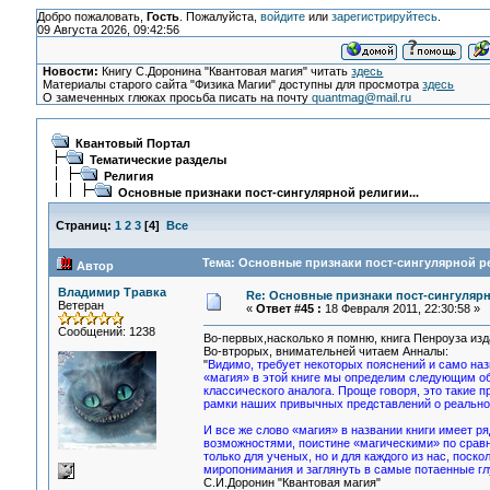
Добро пожаловать,
Гость
. Пожалуйста,
войдите
или
зарегистрируйтесь
.
09 Августа 2026, 09:42:56
Новости:
Книгу С.Доронина "Квантовая магия" читать
здесь
Материалы старого сайта "Физика Магии" доступны для просмотра
здесь
О замеченных глюках просьба писать на почту
quantmag@mail.ru
Квантовый Портал
Тематические разделы
Религия
Основные признаки пост-сингулярной религии...
Страниц:
1
2
3
[
4
]
Все
Тема: Основные признаки пост-сингулярной рел
Автор
Владимир Травка
Re: Основные признаки пост-сингулярн
Ветеран
«
Ответ #45 :
18 Февраля 2011, 22:30:58 »
Сообщений: 1238
Во-первых,насколько я помню, книга Пенроуза изда
Во-втрорых, внимательней читаем Анналы:
"
Видимо, требует некоторых пояснений и само наз
«магия» в этой книге мы определим следующим о
классического аналога. Проще говоря, это такие 
рамки наших привычных представлений о реально
И все же слово «магия» в названии книги имеет р
возможностями, поистине «магическими» по сравне
только для ученых, но и для каждого из нас, пос
миропонимания и заглянуть в самые потаенные г
С.И.Доронин "Квантовая магия"