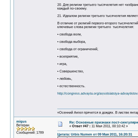
20. Для религии третьего тысячелетия нет «избра
каждый по-своему.
21. Идеалом религии третьего тысячелетия являетс
В отличие от религий первого-второго тысячелетий
ключевые слова религии третьего тысячелетия:
• свобода воли,
• свобода выбора,
• свобода от ограничений,
• всеприятие,
• игра,
• Cовершенство,
• любовь,
• естественность.
http://congress.advayta.org/assotsiatsiya-advaytistov/
«Осенний Ангел прячется в дождях. В листве янтарн
migus
Re: Основные признаки пост-сингулярн
Ветеран
«
Ответ #47 :
11 Мая 2011, 00:10:42 »
Сообщений: 1789
Цитата: Urbis Numen от 09 Мая 2011, 16:20:31