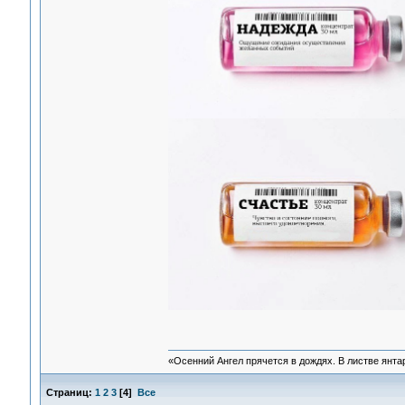
«Осенний Ангел прячется в дождях. В листве янтарн
Страниц:
1
2
3
[
4
]
Все