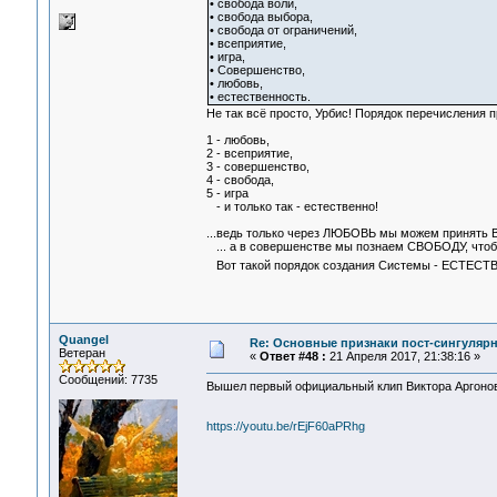
• свобода воли,
• свобода выбора,
• свобода от ограничений,
• всеприятие,
• игра,
• Cовершенство,
• любовь,
• естественность.
Не так всё просто, Урбис! Порядок перечисления п
1 - любовь,
2 - всеприятие,
3 - совершенство,
4 - свобода,
5 - игра
- и только так - естественно!
...ведь только через ЛЮБОВЬ мы можем принят
... а в совершенстве мы познаем СВОБОДУ, что
Вот такой порядок создания Системы - ЕСТЕСТ
Quangel
Re: Основные признаки пост-сингулярн
Ветеран
«
Ответ #48 :
21 Апреля 2017, 21:38:16 »
Сообщений: 7735
Вышел первый официальный клип Виктора Аргонова 
https://youtu.be/rEjF60aPRhg