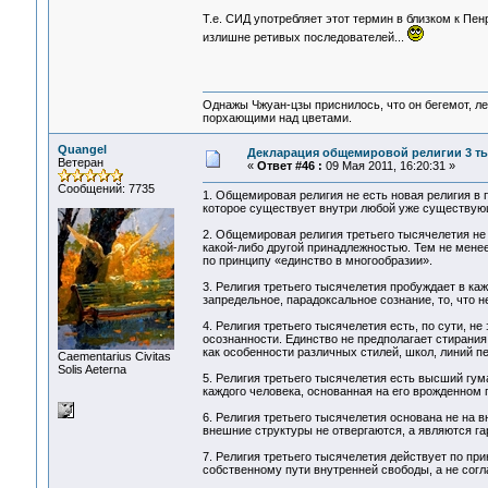
Т.е. СИД употребляет этот термин в близком к Пен
излишне ретивых последователей...
Однажы Чжуан-цзы приснилось, что он бегемот, л
порхающими над цветами.
Quangel
Декларация общемировой религии 3 ты
Ветеран
«
Ответ #46 :
09 Мая 2011, 16:20:31 »
Сообщений: 7735
1. Общемировая религия не есть новая религия в
которое существует внутри любой уже существую
2. Общемировая религия третьего тысячелетия не с
какой-либо другой принадлежностью. Тем не менее,
по принципу «единство в многообразии».
3. Религия третьего тысячелетия пробуждает в ка
запредельное, парадоксальное сознание, то, что н
4. Религия третьего тысячелетия есть, по сути, не
осознанности. Единство не предполагает стирания
как особенности различных стилей, школ, линий пе
Сaementarius Civitas
Solis Aeterna
5. Религия третьего тысячелетия есть высший гум
каждого человека, основанная на его врожденном 
6. Религия третьего тысячелетия основана не на в
внешние структуры не отвергаются, а являются га
7. Религия третьего тысячелетия действует по при
собственному пути внутренней свободы, а не сог