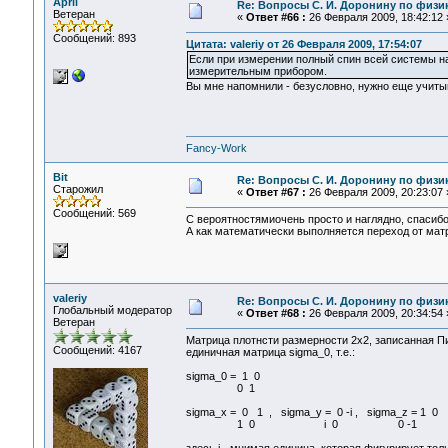
April
Re: Вопросы С. И. Доронину по физи
Ветеран
«
Ответ #66 :
26 Февраля 2009, 18:42:12 
Сообщений: 893
Цитата: valeriy от 26 Февраля 2009, 17:54:07
Если при измерении полный спин всей системы н
измерительным прибором.
Вы мне напомнили - безусловно, нужно еще учитыв
Fancy-Work
Bit
Re: Вопросы С. И. Доронину по физи
Старожил
«
Ответ #67 :
26 Февраля 2009, 20:23:07 
Сообщений: 569
С вероятностямиочень просто и наглядно, спасибо
А как математически выполняется переход от мат
valeriy
Re: Вопросы С. И. Доронину по физи
Глобальный модератор
«
Ответ #68 :
26 Февраля 2009, 20:34:54 
Ветеран
Матрица плотнсти размерности 2х2, записанная Пи
Сообщений: 4167
единичная матрица sigma_0, т.е.:
sigma_0 = 1 0
0 1
sigma_x = 0 1 , sigma_y = 0 -i , sigma_z = 1 0
1 0 i 0 0 -1