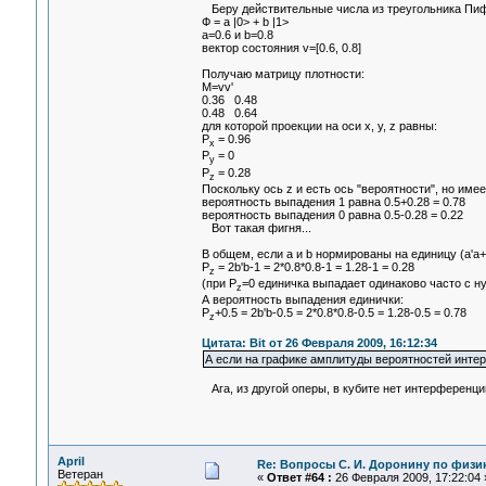
Беру действительные числа из треугольника Пиф
Ф = a |0> + b |1>
a=0.6 и b=0.8
вектор состояния v=[0.6, 0.8]
Получаю матрицу плотности:
M=vv'
0.36 0.48
0.48 0.64
для которой проекции на оси x, y, z равны:
P
= 0.96
x
P
= 0
y
P
= 0.28
z
Поскольку ось z и есть ось "вероятности", но имее
вероятность выпадения 1 равна 0.5+0.28 = 0.78
вероятность выпадения 0 равна 0.5-0.28 = 0.22
Вот такая фигня...
В общем, если a и b нормированы на единицу (a'a+
P
= 2b'b-1 = 2*0.8*0.8-1 = 1.28-1 = 0.28
z
(при P
=0 единичка выпадает одинаково часто с ну
z
А вероятность выпадения единички:
P
+0.5 = 2b'b-0.5 = 2*0.8*0.8-0.5 = 1.28-0.5 = 0.78
z
Цитата: Bit от 26 Февраля 2009, 16:12:34
А если на графике амплитуды вероятностей интер
Ага, из другой оперы, в кубите нет интерференци
April
Re: Вопросы С. И. Доронину по физи
Ветеран
«
Ответ #64 :
26 Февраля 2009, 17:22:04 