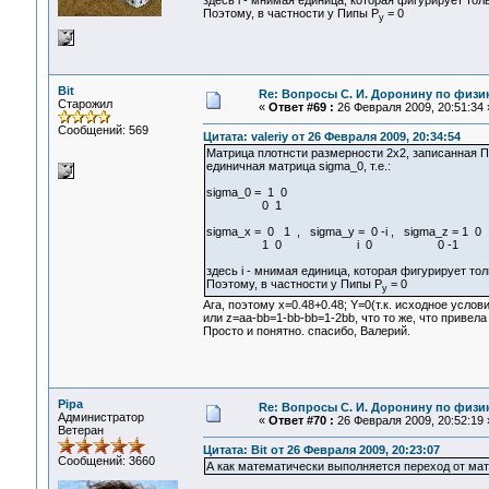
здесь i - мнимая единица, которая фигурирует толь
Поэтому, в частности у Пипы Р
= 0
у
Bit
Re: Вопросы С. И. Доронину по физи
Старожил
«
Ответ #69 :
26 Февраля 2009, 20:51:34 
Сообщений: 569
Цитата: valeriy от 26 Февраля 2009, 20:34:54
Матрица плотнсти размерности 2х2, записанная Пи
единичная матрица sigma_0, т.е.:
sigma_0 = 1 0
0 1
sigma_x = 0 1 , sigma_y = 0 -i , sigma_z = 1 0
1 0 i 0 0 -1
здесь i - мнимая единица, которая фигурирует тол
Поэтому, в частности у Пипы Р
= 0
у
Ага, поэтому х=0.48+0.48; Y=0(т.к. исходное усло
или z=aa-bb=1-bb-bb=1-2bb, что то же, что привела
Просто и понятно. спасибо, Валерий.
Pipa
Re: Вопросы С. И. Доронину по физи
Администратор
«
Ответ #70 :
26 Февраля 2009, 20:52:19 
Ветеран
Цитата: Bit от 26 Февраля 2009, 20:23:07
Сообщений: 3660
А как математически выполняется переход от мат