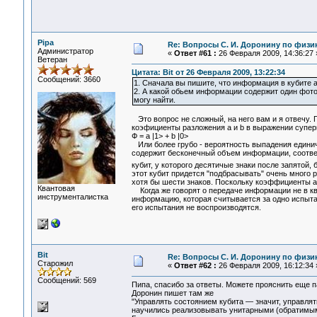
Pipa
Re: Вопросы С. И. Доронину по физи
Администратор
«
Ответ #61 :
26 Февраля 2009, 14:36:27 
Ветеран
Цитата: Bit от 26 Февраля 2009, 13:22:34
Сообщений: 3660
1. Сначала вы пишите, что информация в кубите а
2. А какой обьем информации содержит один фото
могу найти.
Это вопрос не сложный, на него вам и я отвечу. 
коэфициенты разложения a и b в выражении супер
Ф = a |1> + b |0>
Или более грубо - вероятность выпадения единичк
содержит бесконечный объем информации, соответ
кубит, у которого десятичые знаки после запятой,
этот кубит придется "подбрасывать" очень много р
хотя бы шести знаков. Поскольку коэффициенты a
Квантовая
Когда же говорят о передаче информации не в к
инструменталистка
информацию, которая считывается за одно испытан
его испытания не воспроизводятся.
Bit
Re: Вопросы С. И. Доронину по физи
Старожил
«
Ответ #62 :
26 Февраля 2009, 16:12:34 
Сообщений: 569
Пипа, спасибо за ответы. Можете прояснить еще 
Доронин пишет там же
"Управлять состоянием кубита — значит, управлят
научились реализовывать унитарными (обратимыми