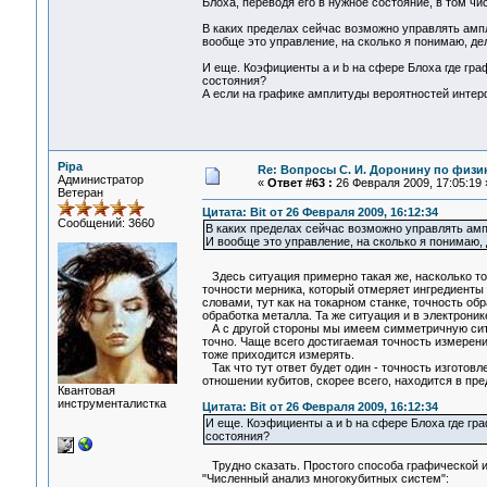
Блоха, переводя его в нужное состояние, в том чи
В каких пределах сейчас возможно управлять ампл
вообще это управление, на сколько я понимаю, де
И еще. Коэфициенты a и b на сфере Блоха где гра
состояния?
А если на графике амплитуды вероятностей интерф
Pipa
Re: Вопросы С. И. Доронину по физи
Администратор
«
Ответ #63 :
26 Февраля 2009, 17:05:19 
Ветеран
Цитата: Bit от 26 Февраля 2009, 16:12:34
Сообщений: 3660
В каких пределах сейчас возможно управлять ампл
И вообще это управление, на сколько я понимаю, 
Здесь ситуация примерно такая же, насколько то
точности мерника, который отмеряет ингредиенты 
словами, тут как на токарном станке, точность о
обработка металла. Та же ситуация и в электроник
А с другой стороны мы имеем симметричную ситу
точно. Чаще всего достигаемая точность измерени
тоже приходится измерять.
Так что тут ответ будет один - точность изготов
отношении кубитов, скорее всего, находится в п
Квантовая
инструменталистка
Цитата: Bit от 26 Февраля 2009, 16:12:34
И еще. Коэфициенты a и b на сфере Блоха где гра
состояния?
Трудно сказать. Простого способа графической ин
"Численный анализ многокубитных систем":