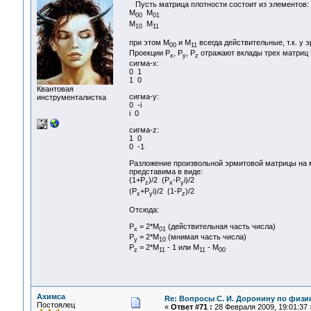
Пусть матрица плотности состоит из элементов:
M
M
00
01
M
M
10
11
при этом M
и M
всегда действительные, т.к. у
00
11
Проекции P
, P
, P
отражают вклады трех матриц 
x
y
z
сигма-x:
0 1
1 0
Квантовая
сигма-y:
инструменталистка
0 -i
i 0
сигма-z:
1 0
0 -1
Разложение произвольной эрмитовой матрицы на м
представима в виде:
(1+P
)/2 (P
-P
i)/2
z
x
y
(P
+P
i)/2 (1-P
)/2
x
y
z
Отсюда:
P
= 2*M
(действительная часть числа)
x
01
P
= 2*M
(мнимая часть числа)
y
10
P
= 2*M
- 1 или M
- M
z
11
11
00
Ахимса
Re: Вопросы С. И. Доронину по физи
Постоялец
«
Ответ #71 :
28 Февраля 2009, 19:01:37 