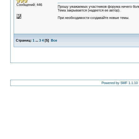
Сообщений: 446
Прошу уважаемых участников форума ничего больш
Тема закрывается (надеется ее автор).
При необходимости создавайте новые темы.
Страниц:
1
...
3
4
[
5
]
Все
Powered by SMF 1.1.10