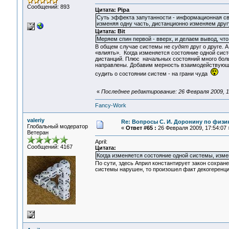
Сообщений: 893
Цитата: Pipa
Суть эффекта запутанности - информационная связь
изменяя одну часть, дистанционно изменяем друг
Цитата: Bit
Меряем спин первой - вверх, и делаем вывод, что
В общем случае системы не
судят
друг о друге. 
«влиять». Когда изменяется состояние одной сист
дистанций. Плюс начальных состояний много бол
направлены. Добавим мерность взаимодействующих
судить о состоянии систем - на грани чуда
«
Последнее редактирование: 26 Февраля 2009, 18
Fancy-Work
valeriy
Re: Вопросы С. И. Доронину по физи
Глобальный модератор
«
Ответ #65 :
26 Февраля 2009, 17:54:07 
Ветеран
April:
Сообщений: 4167
Цитата:
Когда изменяется состояние одной системы, изме
По сути, здесь Април константирует закон сохране
системы нарушен, то произошел факт декогеренц