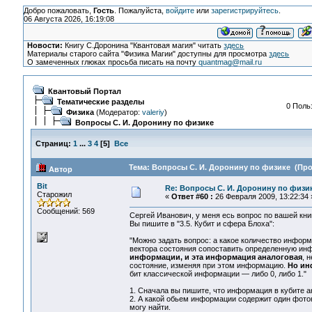
Добро пожаловать,
Гость
. Пожалуйста,
войдите
или
зарегистрируйтесь
.
06 Августа 2026, 16:19:08
Новости:
Книгу С.Доронина "Квантовая магия" читать
здесь
Материалы старого сайта "Физика Магии" доступны для просмотра
здесь
О замеченных глюках просьба писать на почту
quantmag@mail.ru
Квантовый Портал
Тематические разделы
0 Поль
Физика
(Модератор:
valeriy
)
Вопросы С. И. Доронину по физике
Страниц:
1
...
3
4
[
5
]
Все
Тема: Вопросы С. И. Доронину по физике (Про
Автор
Bit
Re: Вопросы С. И. Доронину по физи
Старожил
«
Ответ #60 :
26 Февраля 2009, 13:22:34 
Сообщений: 569
Сергей Иванович, у меня есь вопрос по вашей кни
Вы пишите в "3.5. Кубит и сфера Блоха":
"Можно задать вопрос: а какое количество информ
вектора состояния сопоставить определенную инфо
информации, и эта информация аналоговая
, 
состояние, изменяя при этом информацию.
Но ин
бит классической информации — либо 0, либо 1."
1. Сначала вы пишите, что информация в кубите ан
2. А какой обьем информации содержит один фотон
могу найти.