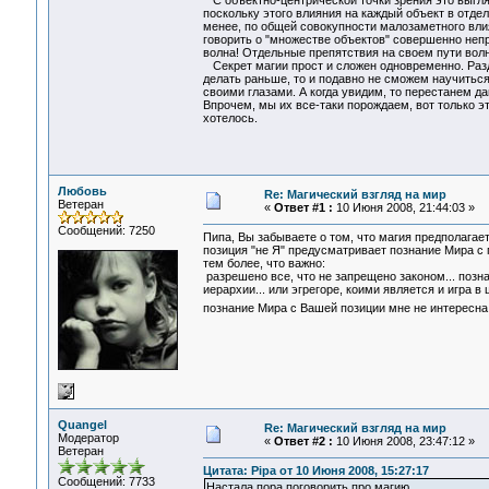
С объектно-центрической точки зрения это выгля
поскольку этого влияния на каждый объект в отде
менее, по общей совокупности малозаметного вли
говорить о "множестве объектов" совершенно непр
волна! Отдельные препятствия на своем пути волн
Секрет магии прост и сложен одновременно. Разде
делать раньше, то и подавно не сможем научиться
своими глазами. А когда увидим, то перестанем да
Впрочем, мы их все-таки порождаем, вот только э
хотелось.
Любовь
Re: Магический взгляд на мир
Ветеран
«
Ответ #1 :
10 Июня 2008, 21:44:03 »
Сообщений: 7250
Пипа, Вы забываете о том, что магия предполагает 
позиция "не Я" предусматривает познание Мира с п
тем более, что важно:
разрешено все, что не запрещено законом... позна
иерархии... или эгрегоре, коими является и игра в 
познание Мира с Вашей позиции мне не интересна.
Quangel
Re: Магический взгляд на мир
Модератор
«
Ответ #2 :
10 Июня 2008, 23:47:12 »
Ветеран
Цитата: Pipa от 10 Июня 2008, 15:27:17
Сообщений: 7733
Настала пора поговорить про магию.