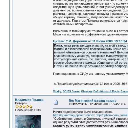
языке ситуационного управления описывается эле
специалистов по народным приметам - по полету ла
следственную цепь явлений. И вот уже моделирую
документов, использованных при ее создании. Есл
расчета, например, давления воздуха в разных уч
общую картину. Наконец, моделирование может быт
от датчиков. При этом Природа используется част
летательными аппаратами.
Возможно, в моей аргументации не было бы потреб
Мира и максимально эффективного целенаправлен
Цитата: С.И. Доронин от 11 Июня 2008, 19:16:24
Пипа
, когда речь заходит о магии, на мой взгляд
магией и эзотерической практикой есть некие об
никакой объективной основы у магии нет? Дейст
классическому домену), которыми манипулируют м
«потусторонние силы», т.е. энергии, которые не 
своего объяснения в рамках общепринятой естес
Я так и не понял Вашу позицию по этому вопрос
Присоединяюсь к СИДу и к нашему уважаемому Муз
«
Последнее редактирование: 12 Июня 2008, 15:34:
Vitaliy:
SCIES Forum
Glossary
Definitions of Magic
Высш
Владимир Травка
Re: Магический взгляд на мир
Ветеран
«
Ответ #14 :
12 Июня 2008, 15:45:38 »
Сообщений: 1238
Нечто подобное уже было сказано здесь
http://quantmag.ppole.ru/index.php?option=com_sm
"Собственно говоря, и бриколер, и ученый стремя
однако результат этот достигается разными спосо
каждую естественно сложившуюся ситуацию к 