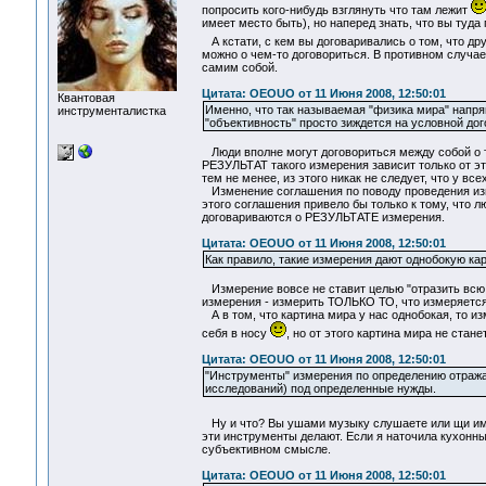
попросить кого-нибудь взглянуть что там лежит
имеет место быть), но наперед знать, что вы туда
А кстати, с кем вы договаривались о том, что д
можно о чем-то договориться. В противном случае
самим собой.
Цитата: OEOUO от 11 Июня 2008, 12:50:01
Квантовая
Именно, что так называемая "физика мира" напря
инструменталистка
"объективность" просто зиждется на условной до
Люди вполне могут договориться между собой о то
РЕЗУЛЬТАТ такого измерения зависит только от эт
тем не менее, из этого никак не следует, что у вс
Изменение соглашения по поводу проведения изм
этого соглашения привело бы только к тому, что л
договариваются о РЕЗУЛЬТАТЕ измерения.
Цитата: OEOUO от 11 Июня 2008, 12:50:01
Как правило, такие измерения дают однобокую ка
Измерение вовсе не ставит целью "отразить всю 
измерения - измерить ТОЛЬКО ТО, что измеряется 
А в том, что картина мира у нас однобокая, то и
себя в носу
, но от этого картина мира не стане
Цитата: OEOUO от 11 Июня 2008, 12:50:01
"Инструменты" измерения по определению отража
исследований) под определенные нужды.
Ну и что? Вы ушами музыку слушаете или щи и
эти инструменты делают. Если я наточила кухонны
субъективном смысле.
Цитата: OEOUO от 11 Июня 2008, 12:50:01