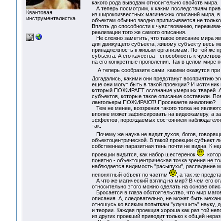
какого рода выводам относительно свойств мира.
А теперь посмотрим, к каким последствиям прив
Квантовая
из широкоизвестных магических описаний мира, в
инструменталистка
объектам обычно заодно приписывается не тольк
Вплоть до способности к чувствованию, переживанию
реализации того же самого описания.
Не сложно заметить, что такое описание мира яв
для движущего субъекта, живому субъекту весь ми
принадлежность к живым организмам. По той же п
субъекта. А его качества - способность к чувство
на его конкретные проявления. Так в целом мире п
А теперь сообразите сами, какими окажутся при
Догадались, какими они предстанут восприятию эг
еще они могут быть в такой проекции? И источник
который ПОЖИРАЕТ осознание умерших тварей. А п
субъектов, которые такое описание составили. По
лангольеры ПОЖИРАЮТ! Просекаете аналогию?
Тем не менее, воззрения такого толка не являютс
вполне может зафиксировать на видеокамеру, а за
эффектов, порождаемых состоянием наблюдателя. 
так.
Почему же наука не видит духов, богов, говорящ
объектоцентрической. В такой проекции субъект ли
собственная паразитная тень почти не видна. К не
проекции видится, как набор шестеренок
, кото
понятно -
объектоцентрическая точка зрения не тол
наблюдается видимость "расыпухи", распадание м
непонятный объект по частям
, а так же предст
А что же магический взгляд на мир? В чем его о
относительно этого можно сделать на основе опис
Бросается в глаза обстоятельство, что мир маго
описания. А, следовательно, не может быть механи
отношусь ко всяким попыткам "улучшить" науку, д
и теории. Каждая проекция хороша как раз той неп
из других проекций приводит только к общей нера