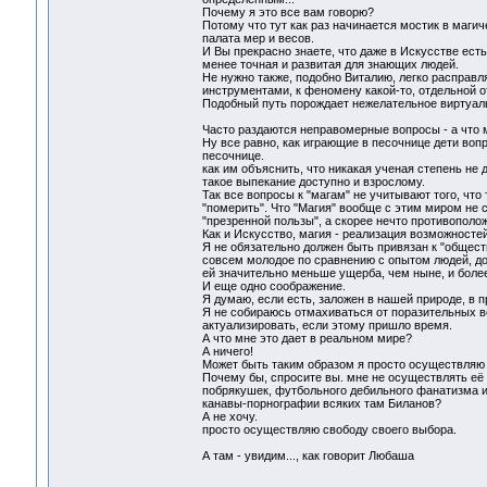
Почему я это все вам говорю?
Потому что тут как раз начинается мостик в маги
палата мер и весов.
И Вы прекрасно знаете, что даже в Искусстве ест
менее точная и развитая для знающих людей.
Не нужно также, подобно Виталию, легко расправл
инструментами, к феномену какой-то, отдельной о
Подобный путь порождает нежелательное виртуаль
Часто раздаются неправомерные вопросы - а что м
Ну все равно, как играющие в песочнице дети воп
песочнице.
как им объяснить, что никакая ученая степень не
такое выпекание доступно и взрослому.
Так все вопросы к "магам" не учитывают того, ч
"померить". Что "Магия" вообще с этим миром не с
"презренной пользы", а скорее нечто противополо
Как и Искусство, магия - реализация возможносте
Я не обязательно должен быть привязан к "общест
совсем молодое по сравнению с опытом людей, д
ей значительно меньше ущерба, чем ныне, и боле
И еще одно соображение.
Я думаю, если есть, заложен в нашей природе, в п
Я не собираюсь отмахиваться от поразительных 
актуализировать, если этому пришло время.
А что мне это дает в реальном мире?
А ничего!
Может быть таким образом я просто осуществля
Почему бы, спросите вы. мне не осуществлять её
побрякушек, футбольного дебильного фанатизма и
канавы-порнографии всяких там Биланов?
А не хочу.
просто осуществляю свободу своего выбора.
А там - увидим..., как говорит Любаша