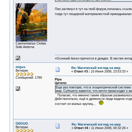
Пип,заглянул я тут на твой форум,попалась ссылка
тогда тут пещерной материалисткой прикидывала
Сaementarius Civitas
Solis Aeterna
«Осенний Ангел прячется в дождях. В листве янтарн
migus
Re: Магический взгляд на мир
Ветеран
«
Ответ #3 :
10 Июня 2008, 23:53:33 »
Сообщений: 1789
Pipa
Цитата:
Еще раз повторю, что в эгоцентрической систем
мир. Субъекту кажется, что нечто происходит с м
Полагаю, что именно таким образом развивалось
Действительно, ещё в древности люди видели отде
состоит из малых крупиц...
OEOUO
Re: Магический взгляд на мир
Ветеран
«
Ответ #4 :
11 Июня 2008, 00:32:26 »