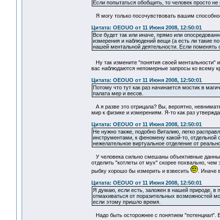
Если попытаться обобщить, то человек просто не 
Я могу только посочувствовать вашим способно
Цитата: OEOUO от 11 Июня 2008, 12:50:01
Все будет так или иначе, прямо или опосредова
измерения и наблюдений вещи (а есть ли такие
нашей ментальной деятельности. Если поменять с
Ну так измените "понятия своей ментальности" и 
вас наблюдаются непомерные запросы ко всему кр
Цитата: OEOUO от 11 Июня 2008, 12:50:01
Потому что тут как раз начинается мостик в маг
палата мер и весов.
А я разве это отрицала? Вы, вероятно, невнимате
мир к физике и измерениям. Я-то как раз утвержд
Цитата: OEOUO от 11 Июня 2008, 12:50:01
Не нужно также, подобно Виталию, легко расправл
инструментами, к феномену какой-то, отдельной 
нежелательное виртуальное отделение от реально
У человека сильно смешаны объективные данные
отделить "котлеты от мух" скорее похвально, чем
рыбку хорошо бы измерить и взвесить
. Иначе
Цитата: OEOUO от 11 Июня 2008, 12:50:01
Я думаю, если есть, заложен в нашей природе, в 
отмахиваться от поразительных возможностей мо
если этому пришло время.
Надо быть осторожнее с понятием "потенциал". В