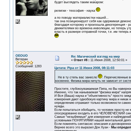
будет выглядеть таким макаром:
религии - теософия - наука
а по поводу материалистки нашей...
так она позиционирует себя как одержимая демоном
благодаря которому и произошла декогеренция - р
движителями во времена инволюции, но теперь утр
власть в размере отправной точки, т.е. им теперь
OEOUO
Re: Магический взгляд на мир
Ветеран
«
Ответ #8 :
11 Июня 2008, 12:50:01 »
Сообщений: 1283
Цитата: Pipa от 11 Июня 2008, 08:11:03
Не в ту степь вас занесло
. Перечисленные в
косвенно. Физика мира ничуть не зависит от сист
Простите, глубокоуважаемая Пипа, но Вы наверное
Именно, что так нанываемая "физика мира" напря
И Вся (Ваша) наука и "объективность" просто зиж
измерения дают однобокую картину мира и никак 
определению отражают только возможности самих 
нужды.
Если попытаться обобщить, то человек просто не м
опосредованно входить в его ЧЕЛОВЕЧЕСКИЙ синт
Самые "незыблемые" для измерения и наблюдений
условными ПОНЯТИЯМИ нашей ментальной деяте
Если поменять синтаксис описания и договореннос
Вернее всего это выразил Дон Хуан -
Мы определ
определенным...