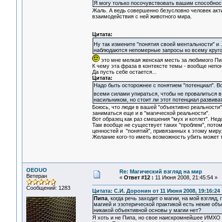
Я могу только посочувствовать вашим способнос
Жаль. А ведь совершенно безусловно человек ак
взаимодействия с ней животного мира.
Цитата:
Ну так измените "понятия своей ментальности" и 
наблюдаются непомерные запросы ко всему кругом
это мне мелкая женская месть за любимого Пип
К чему эта фраза в контексте темы - вообще непо
Да пусть себе остается...
Цитата:
Надо быть осторожнее с понятием "потенциал". В
всеми силами упираться, чтобы не провалиться 
насильником, но стоит ли этот потенциал развива
Боюсь, что люди в вашей "объективно реальности"
заниматься еще и в "магической реальности".
Вот образец как раз смешения "мух и котлет". Не
Там вообще не существует таких "проблем", потом
ценностей и "понятий", привязанных к этому мир
Желание кого-то иметь возможность убить может т
OEOUO
Re: Магический взгляд на мир
Ветеран
«
Ответ #12 :
11 Июня 2008, 21:45:54 »
Сообщений: 1283
Цитата: С.И. Доронин от 11 Июня 2008, 19:16:24
Пипа
, когда речь заходит о магии, на мой взгляд
магией и эзотерической практикой есть некие об
никакой объективной основы у магии нет?
Я хоть и не Пипа, но свое наискромнейшее ИМХО 