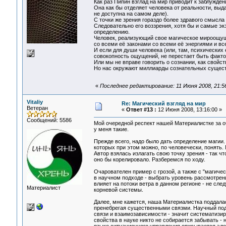
Как раз Пипин взглад на мир приводит к заблужден
Она как бы отделяет человека от реальности, выд
не доступна на самом деле).
С точки же зрения гораздо более здравого смысла
Следовательно его воззрения, хотя бы и самые э
определению.
Человек, реализующий свое магическое мироощуще
со всеми её законами со всеми её энергиями и все
И если для души человека (или, там, психических 
совокопность ощущений, не перестает быть фактом
Или мы не вправе говорить о сознании, как свойс
Но нас окружают миллиарды сознательных существ
«
Последнее редактирование: 11 Июня 2008, 21:
Vitaliy
Re: Магический взгляд на мир
Ветеран
«
Ответ #13 :
12 Июня 2008, 13:16:00 »
Сообщений: 5586
Мой очередной респект нашей Материалистке за о
у меня такие.
Прежде всего, надо было дать определение магии. 
которых при этом можно, по человечески, понять.
Автор взялась излагать свою точку зрения - так чт
оно бы корелировало. Разберемся по ходу.
Очарователен пример с грозой, а также с "магиче
в научном подходе - выбрать уровень рассмотрени
влияет на потоки ветра в данном регионе - не сл
Материалист
корневой системы.
Далее, мне кажется, наша Материалистка поддалас
пренебрегая существенными связми. Научный по
связи и взаимозависимости - значит систематизир
свойства в науке никто не собирается забывать -