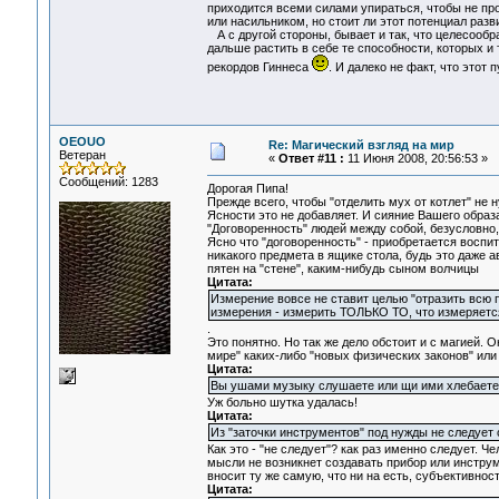
приходится всеми силами упираться, чтобы не пр
или насильником, но стоит ли этот потенциал разв
А с другой стороны, бывает и так, что целесообра
дальше растить в себе те способности, которых и 
рекордов Гиннеса
. И далеко не факт, что этот 
OEOUO
Re: Магический взгляд на мир
Ветеран
«
Ответ #11 :
11 Июня 2008, 20:56:53 »
Сообщений: 1283
Дорогая Пипа!
Прежде всего, чтобы "отделить мух от котлет" не 
Ясности это не добавляет. И сияние Вашего образа
"Договоренность" людей между собой, безусловно,
Ясно что "договоренность" - приобретается воспит
никакого предмета в ящике стола, будь это даже 
пятен на "стене", каким-нибудь сыном волчицы
Цитата:
Измерение вовсе не ставит целью "отразить всю 
измерения - измерить ТОЛЬКО ТО, что измеряется
.
Это понятно. Но так же дело обстоит и с магией. 
мире" каких-либо "новых физических законов" или
Цитата:
Вы ушами музыку слушаете или щи ими хлебаете
Уж больно шутка удалась!
Цитата:
Из "заточки инструментов" под нужды не следует 
Как это - "не следует"? как раз именно следует. Ч
мысли не возникнет создавать прибор или инструм
вносит ту же самую, что ни на есть, субъективност
Цитата: