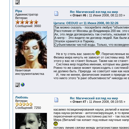
Pipa
Re: Магический взгляд на мир
Администратор
«
Ответ #6 :
11 Июня 2008, 08:11:03 »
Ветеран
Цитата: OEOUO от 11 Июня 2008, 00:32:26
Сообщений: 3660
Так можно сказать - поскребите любую "объективн
Расстояние от Москвы до Владимира 200 км. это-ф
Ах, это люди договорились так считать, называя т
А метр - Это видите-ли договор людей. Как были а
Эталон хранится в Парижу..
Субъективизм чистой воды. Только, что возведенн
Не в ту степь вас занесло
. Перечисленные ва
Физика мира ничуть не зависит от системы мер. М
этого у вас не станет больше. Также как не стане
Система мер подобна именам, которые мы даем пр
Ровно то же самое может происходить с системой 
Квантовая
не должно быть. Природа не советует нам как назв
инструменталистка
И, тем не менее, физические знания о природе не 
что никто этого "в ранг объективности" никогда не
Любовь
Re: Магический взгляд на мир
Ветеран
«
Ответ #7 :
11 Июня 2008, 08:19:55 »
Сообщений: 7250
касаемо позиционирования науки, религий и магии
пара наука-религии - антогонизирующая, в то вр
пересечения которых постоянно растет - так пос
Мира (Виталий так копает под новые научные напр
потому линию связки между антагонистами провест