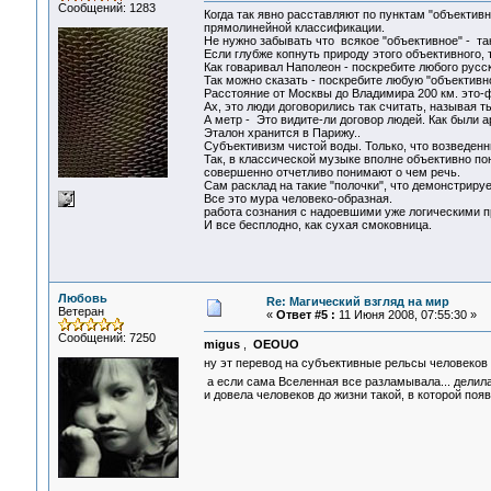
Сообщений: 1283
Когда так явно расставляют по пунктам "объектив
прямолинейной классификации.
Не нужно забывать что всякое "объективное" - т
Если глубже копнуть природу этого объективного, 
Как говаривал Наполеон - поскребите любого русск
Так можно сказать - поскребите любую "объективн
Расстояние от Москвы до Владимира 200 км. это-фа
Ах, это люди договорились так считать, называя т
А метр - Это видите-ли договор людей. Как были ар
Эталон хранится в Парижу..
Субъективизм чистой воды. Только, что возведенны
Так, в классической музыке вполне объективно пон
совершенно отчетливо понимают о чем речь.
Сам расклад на такие "полочки", что демонстрируе
Все это мура человеко-образная.
работа сознания с надоевшими уже логическими п
И все бесплодно, как сухая смоковница.
Любовь
Re: Магический взгляд на мир
Ветеран
«
Ответ #5 :
11 Июня 2008, 07:55:30 »
Сообщений: 7250
migus
,
OEOUO
ну эт перевод на субъективные рельсы человеков
а если сама Вселенная все разламывала... делил
и довела человеков до жизни такой, в которой поя