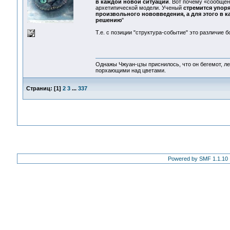
в каждой новой ситуации
. Вот почему «сообщен
архетипической модели. Ученый
стремится упор
произвольного нововведения, а для этого в 
решению
"
Т.е. с позиции "структура-событие" это различие 
Однажы Чжуан-цзы приснилось, что он бегемот, л
порхающими над цветами.
Страниц:
[
1
]
2
3
...
337
Powered by SMF 1.1.10