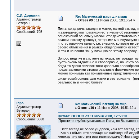
С.И. Доронин
Re: Магический взгляд на мир
Администратор
«
Ответ #9 :
11 Июня 2008, 19:16:24 »
Ветеран
Пипа
, когда речь заходит о магии, на мой взгляд
Сообщений: 795
и эзотерической практикой есть некие объективны
объективной основы у магии нет? Действительно 
классическому домену), которыми манипулируют м
«потусторонние силы», т.е. энергии, которые не 
своего объяснения в рамках общепринятой естест
Я так и не понял Вашу позицию по этому вопросу
Вопрос ведь не в системе взглядов, он гораздо глу
пусть очень отдаленно и своеобразно, но нечто р
Когда-то давно человек тоже довольно своеобразно 
представлениями стояли реальные физические пр
можно понимать как примитивные представления 
физической основы для магии и эзотерики нет (не
реальность и ничего более?
Pipa
Re: Магический взгляд на мир
Администратор
«
Ответ #10 :
11 Июня 2008, 19:51:12 »
Ветеран
Цитата: OEOUO от 11 Июня 2008, 12:50:01
Сообщений: 3660
Простите, глубокоуважаемая Пипа, но Вы наверное
Этот взгляд не более ущербен, чем тот взгляд, с
Как вы объясните совпадение наблюдений людей,
кинокартину смотрят или телепередачу? Или в кон