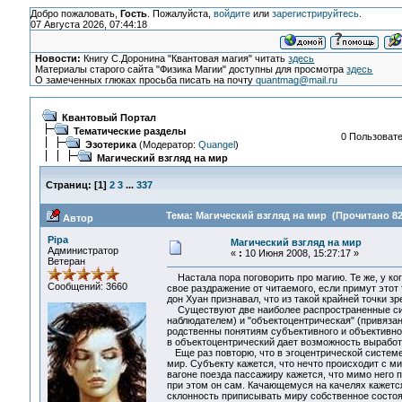
Добро пожаловать,
Гость
. Пожалуйста,
войдите
или
зарегистрируйтесь
.
07 Августа 2026, 07:44:18
Новости:
Книгу С.Доронина "Квантовая магия" читать
здесь
Материалы старого сайта "Физика Магии" доступны для просмотра
здесь
О замеченных глюках просьба писать на почту
quantmag@mail.ru
Квантовый Портал
Тематические разделы
0 Пользовате
Эзотерика
(Модератор:
Quangel
)
Магический взгляд на мир
Страниц:
[
1
]
2
3
...
337
Тема: Магический взгляд на мир (Прочитано 82
Автор
Pipa
Магический взгляд на мир
Администратор
«
:
10 Июня 2008, 15:27:17 »
Ветеран
Настала пора поговорить про магию. Те же, у ко
Сообщений: 3660
свое раздражение от читаемого, если примут этот 
дон Хуан признавал, что из такой крайней точки 
Существуют две наиболее распространенные систе
наблюдателем) и "объектоцентрическая" (привязан
родственны понятиям субъективного и объективно
в объектоцентрический дает возможность выработ
Еще раз повторю, что в эгоцентрической систем
мир. Субъекту кажется, что нечто происходит с м
вагоне поезда пассажиру кажется, что мимо него п
при этом он сам. Качающемуся на качелях кажется,
склонность приписывать миру собственное состоя