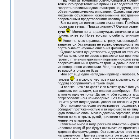
Научный детерминизм обычно сводится к цепочке
точечного представления причины и следствия тер
говорить о влиянии одних факторов на другие, нео
объектноцентрических описаниях. Однако при отсу
механизм объяснений, основанный на построении
современным представлениям картину мира.
Вот наглядная иллюстрация сказанного. Приближа
порывами ветра... Правда знакомо? Однако разве 
тучи
. Можно начать рассуждать логически и за
принес их ветер. Но ветер сам по себе источником г
Конечно, можно расписать грозу, как сценарий,
занимается. Установить не только очередность, н
сорта бывают научные описания физических явле
Однако может существовать и другая альтернатива
ней капелек, они не рассматриваются как причин
грозы с птичьими криками и порывами сухого ветр
сверкают молнии и грохочет гром. А дальше все с
их совершенно излишними. Мол, так проявляет себя
то грозой это уже не будет.
Или вот еще один наглядный пример - человек. Мо
головы
, а можно отнестись и как к целому, ко
подряд воспринимать в таком виде.
И все же - что это дает? Или может дать? Для уя
зацепить ее пальцем, как она вся завибрирует. Ее
а только одну ее точку! Да так, чтобы только эта 
потребовались бы неимоверные. Без тисков с таки
ненатянутом виде сделать довольно сложно, а уж 
Этот пример наглядно иллюстрирует трудности, 
обладают протяженностью и за одно место не тяну
куда меньшие силы, можно достичь эффекта, кото
можно легко открыть рукой, приложив к ней распре
менее, не откроется.
Описание мира в виде россыпи объектов и фактов
человека каждый раз будут оказываться приложенн
дырявит фанерную дверь, без возможности ее о
направлениям. Причем силы при этом может оказат