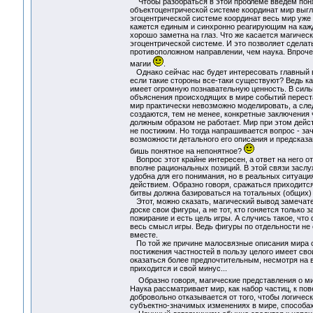
Чтобы разобраться в этой проблеме введем понят
объектоцентрической системе координат мир выгля
эгоцентрической системе координат весь мир уже 
кажется единым и синхронно реагирующим на кажд
хорошо заметна на глаз. Что же касается магическ
эгоцентрической системе. И это позволяет сделат
противоположном направлении, чем наука. Впроче
магии
.
Однако сейчас нас будет интересовать главный в
если такие стороны все-таки существуют? Ведь как
имеет огромную познавательную ценность. В сильн
объяснения происходящих в мире событий переста
мир практически невозможно моделировать, а сле
создаются, тем не менее, конкретные заключения ч
должным образом не работает. Мир при этом дейст
не постижим. Но тогда напрашивается вопрос - за
возможности детального его описания и предсказа
бишь понятное на непонятное?
Вопрос этот крайне интересен, а ответ на него о
вполне рациональных позиций. В этой связи заслу
удобна для его понимания, но в реальных ситуац
действием. Образно говоря, сражаться приходится
битвы должна базироваться на тотальных (общих) 
Этот, можно сказать, магический вывод замечател
доске свои фигуры, а не тот, кто гоняется только 
пожирание и есть цель игры. А случись такое, что
весь смысл игры. Ведь фигуры по отдельности не с
вместе.
По той же причине малосвязные описания мира спо
постижения частностей в пользу целого имеет сво
оказаться более предпочтительным, несмотря на 
приходится и свой минус...
Образно говоря, магические представления о ми
Наука рассматривает мир, как набор частиц, к по
добровольно отказывается от того, чтобы логичес
субъектно-значимых изменениях в мире, способах