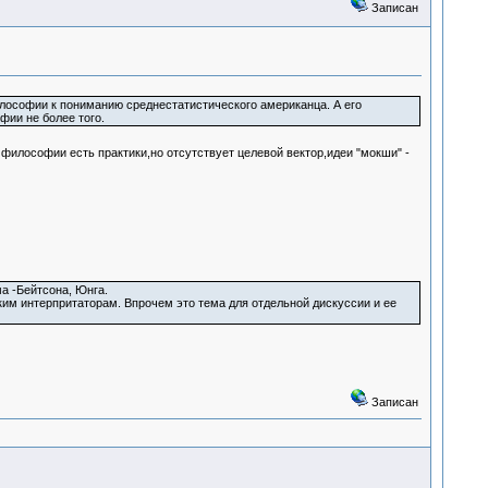
Записан
илософии к пониманию среднестатистического американца. А его
ии не более того.
философии есть практики,но отсутствует целевой вектор,идеи "мокши" -
а -Бейтсона, Юнга.
ким интерпритаторам. Впрочем это тема для отдельной дискуссии и ее
Записан