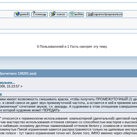
0 Пользователей и 1 Гость смотрят эту тему.
Прочитано 139291 раз)
музыки...
08, 15:23:57 »
06
ики имеют возможность смешивать краски, чтобы получить ПРОМЕЖУТОЧНЫЙ (!) цвет, 
е. в своей смеси не дают звук промежуточной частоты, а остаются в ней в прежнем к
рмоничные" сочетания звуков, т.н. аккорды. А художники в этом отношении совершенн
по которой художник может ПЕРЕДАТЬ
 относится к терминологии использования компьютерной (дигитальной) цветовой пали
учае мастерство использования оттенков связано со способностью мастеров к высоко
о набивших оскомину десятках наименований оттенков белого у эскимосов и зеленого у
 упомянутые Пипой ограничения кажется распространяются только на щипковые инстру
вом голосе - тут такого ограничения точно нет. Более того, IMHO именно через оберто