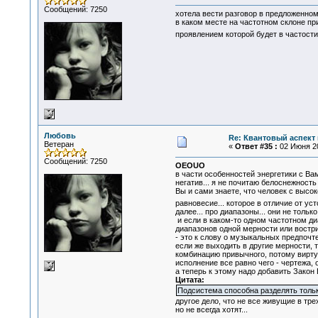
Сообщений: 7250
хотела вести разговор в предложенном
в каком месте на частотном склоне пр
проявлением которой будет в частост
Любовь
Re: Квантовый аспект 
Ветеран
«
Ответ #35 :
02 Июня 20
Сообщений: 7250
OEOUO
в части особенностей энергетики с Ва
негатив... я не почитаю белоснежность
Вы и сами знаете, что человек с высо
равновесие... которое в отличие от у
далее... про диапазоны... они не тольк
и если в каком-то одном частотном д
диапазонов одной мерности или востри
- это к слову о музыкальных предпочте
если же выходить в другие мерности, 
комбинацию привычного, потому виртуо
исполнение все равно чего - чертежа, 
а теперь к этому надо добавить Закон
Цитата:
Подсистема способна разделять только
другое дело, что не все живущие в тр
но не всегда хотят...