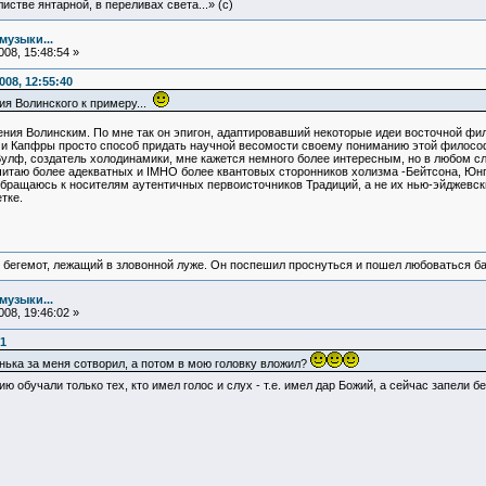
истве янтарной, в переливах света...» (c)
музыки...
08, 15:48:54 »
08, 12:55:40
ия Волинского к примеру...
ения Волинским. По мне так он эпигон, адаптировавший некоторые идеи восточной фи
чи Капфры просто способ придать научной весомости своему пониманию этой философ
улф, создатель холодинамики, мне кажется немного более интересным, но в любом слу
читаю более адекватных и IMHO более квантовых сторонников холизма -Бейтсона, Юнг
 обращаюсь к носителям аутентичных первоисточников Традиций, а не их нью-эйджевск
тке.
 бегемот, лежащий в зловонной луже. Он поспешил проснуться и пошел любоваться б
музыки...
08, 19:46:02 »
31
ька за меня сотворил, а потом в мою головку вложил?
ию обучали только тех, кто имел голос и слух - т.е. имел дар Божий, а сейчас запели