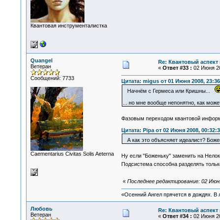
Квантовая инструменталистка
Quangel
Re: Квантовый аспект 
Ветеран
«
Ответ #33 :
02 Июня 20
Сообщений: 7733
Цитата: migus от 01 Июня 2008, 23:36
Начнём с Гермеса или Кришны...
... но мне вообще непонятно, как мо
Фазовым переходом квантовой информа
Цитата: Pipa от 02 Июня 2008, 00:32:
А как это объясняет идеалист? Божен
Сaementarius Civitas Solis Aeterna
Ну если "Боженьку" заменить на Нелок
Подсистема способна разделять только
«
Последнее редактирование: 02 Июня
«Осенний Ангел прячется в дождях. В л
Любовь
Re: Квантовый аспект 
Ветеран
«
Ответ #34 :
02 Июня 20