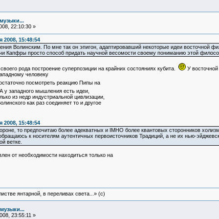
музыки...
08, 22:10:30 »
 2008, 15:48:54
щения Волинским. По мне так он эпигон, адаптировавший некоторые идеи восточной ф
чи Капфры просто способ придать научной весомости своему пониманию этой философ
о своего рода построение суперпозиции на крайних состояниях кубита.
У восточной 
западному человеку
статочно посмотреть реакцию Пипы на
А у западного мышления есть идеи,
лько из недр индустриальной цивлизации,
линского как раз соединяет то и другое
 2008, 15:48:54
тороне, то предпочитаю более адекватных и IMHO более квантовых сторонников холизм
и обращаюсь к носителям аутентичных первоисточников Традиций, а не их нью-эйджевс
ой ветке.
влен от необходимости находиться только на
истве янтарной, в переливах света...» (c)
музыки...
08, 23:55:11 »