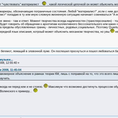
жет "чувствовать" материалист
, какой логической цепочкой он может обьяснить м
о маркеры, обозначающие пограничные состояния. Любой "материалист" ,если с ним долг
лист" попадаю в ту или иную сложную жизненную ситуацию начинает сомневаться "А ест
 звено - там и ответ. Момент творчества всегда надличностен (трансперсонален) - то
удет говорить об обращении к архетипам коллективного бессознательного или каких-
за пределы обусловленных границ - личностных, родовых,социальных. Поэтому Quantu
очередной язык описания, котроый может объяснить механизм творчества, но увы
не
 бегемот, лежащий в зловонной луже. Он поспешил проснуться и пошел любоваться б
музыки...
08, 12:55:40 »
2008, 11:45:04
авомерное объяснение в рамках теории КМ, лишь с поправкой на то, что это всего л
аучить.
когда ни перед кем и не стояло.
Максимум что возможно достигнуть процессом обуч
Волинского к примеру...