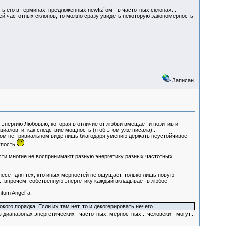
 его в терминах, предложенных newfiz`ом - в частотных склонах...
лей частотных склонов, то можно сразу увидеть некоторую закономерность,
Записан
ю энергию Любовью, которая в отличие от любви вмещает и позитив и
иалов, и, как следствие мощность (я об этом уже писала)...
аком не тривиальном виде лишь благодаря умению держать неустойчивое
упость
сти многие не воспринимают разную энергетику разных частотных
несет для тех, кто иных мерностей не ощущает, только лишь новую
.. впрочем, собственную энергетику каждый вкладывает в любое
tum Angel`а:
ого порядка. Если их там нет, то и декогерировать нечего.
иапазонах энергетических , частотных, мерностных... человеки - могут...