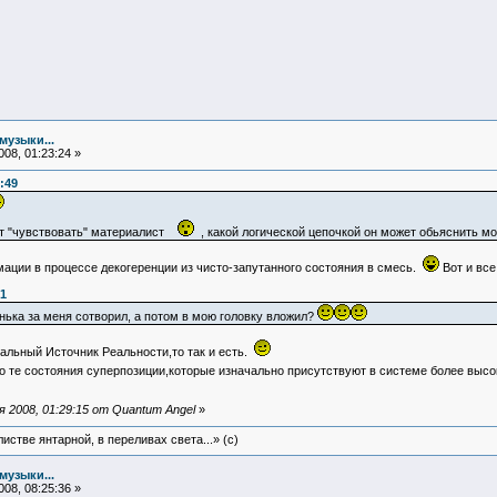
музыки...
08, 01:23:24 »
:49
жет "чувствовать" материалист
, какой логической цепочкой он может обьяснить м
ции в процессе декогеренции из чисто-запутанного состояния в смесь.
Вот и все
31
ька за меня сотворил, а потом в мою головку вложил?
альный Источник Реальности,то так и есть.
 те состояния суперпозиции,которые изначально присутствуют в системе более высоко
 2008, 01:29:15 от Quantum Angel
»
истве янтарной, в переливах света...» (c)
музыки...
08, 08:25:36 »