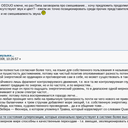
 OEOUO ключе, но раз Пипа заговорила про смешивание... хочу предложить продолжить
исутствуют звук и цвет? - ежели их точно позиционировать среди прочих представите
и и не смешиваемость звука
музыки...
08, 10:26:57 »
ми полностью согласная более того, на языке для собственного пользования я называ
 и пушистость достижением, потому как чистый позитив ополовинивает разность потенц
кой энергетикой не ординарен и противоречив сам в себе, но может существовать в т
стойчивого лишь фрагмент контролируемого движения, т.е. все та же контролируемая гл
о имеют градацию по энергии, но и по частоте, и по мерностям...
иапазоне еще оч просто ощущать энергетический уровень, то в диапазоне одной мерно
нимают в узком спектре частот...
ниях: потому попса воспринимается гораздо легче...
то любая проекция чего либо на привычную трехмерность почти ни чего нового не прив
зы балаечники к трем струнам добавляют море эмоций, т.е. собственную энергетику.
обеда, костюма, художественного прозведения... да и в общение тоже...
 Вебера — Фехнера, о котором упомянул Травка, который коррелирует со словами Quan
 те состояния суперпозиции, которые изначально присутствуют в системе более высок
ехмерном мире способны к качественным переходам - т.е. вмещая, эволюционировать в д