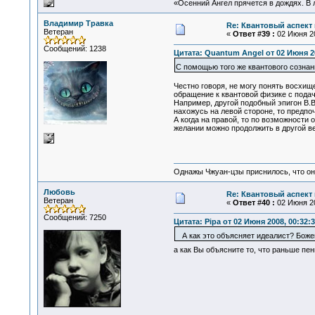
«Осенний Ангел прячется в дождях. В л
Владимир Травка
Re: Квантовый аспект 
Ветеран
«
Ответ #39 :
02 Июня 20
Сообщений: 1238
Цитата: Quantum Angel от 02 Июня 20
С помощью того же квантового сознан
Честно говоря, не могу понять восхищ
обращение к квантовой физике с пода
Например, другой подобный эпигон В.В
нахожусь на левой стороне, то предпо
А когда на правой, то по возможности
желании можно продолжить в другой ве
Однажы Чжуан-цзы приснилось, что он
Любовь
Re: Квантовый аспект 
Ветеран
«
Ответ #40 :
02 Июня 20
Сообщений: 7250
Цитата: Pipa от 02 Июня 2008, 00:32:
А как это объясняет идеалист? Божен
а как Вы объясните то, что раньше пен