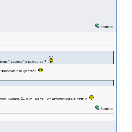
Записан
омент "творения" в искусстве ?
 "творение в искусстве".
го порядка. Если их там нет,то и декогерировать нечего.
Записан