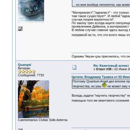
... но мне вообще непонятно, как мо
"Материалист","идеалист" - это тольк
там такое существует". И любой "идеа
случая,теория вероятности".
По закону трех всегда ищите связующее
проявлением Даймона, а материалист б
В любом случае главное здесь выход 
поправкой на то, что это всего лишь 
Однажы Чжуан-цзы приснилось, что он
Quangel
Re: Квантовый аспект 
Ветеран
«
Ответ #38 :
02 Июня 20
Сообщений: 7733
Цитата: Владимир Травка от 02 Июня 
Поэтому Quantum Angel дал вполне пр
творчества, но увы
не может ему н
Володь,задачи "научить творчеству" ни
помощью того же квантового сознания 
Сaementarius Civitas Solis Aeterna