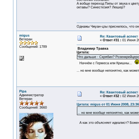
А вобще переход Пипы от звука к цве
октавы? Синестезия? Люшер?
Однажы Чжуан-цзы приснилось, что он
migus
Re: Квантовый аспект 
Ветеран
«
Ответ #31 :
01 Июня 20
Сообщений: 1789
Владимир Травка
Цитата:
Что дальше - Скрябин? Розенкрейцер
Начнём с Гермеса или Кришны...
... но мне вообще непонятно, как мож
Pipa
Re: Квантовый аспект 
Администратор
«
Ответ #32 :
02 Июня 20
Ветеран
Цитата: migus от 01 Июня 2008, 23:36
Сообщений: 3660
... но мне вообще непонятно, как мо
А как это объясняет идеалист? Божен