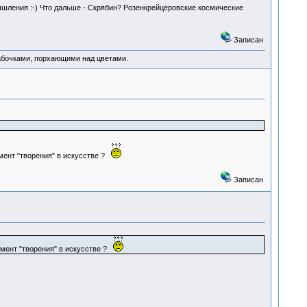
ышления :-) Что дальше - Скрябин? Розенкрейцеровские космические
Записан
абочками, порхающими над цветами.
мент "творения" в искусстве ?
Записан
омент "творения" в искусстве ?