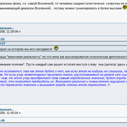
иапазоны фона, т.е. самой Вселенной, то человеки среднестатистически созвучны ее
 замыкивающий диапазон Вселенной... потому можно туннелировать в более высокие
музыки...
08, 11:29:09 »
:52
0:57
орум на котором мы все находимся!
ваша "квантовая реальность" не что иное как высокоразвитая психическая деятельность
мания психики". Пусть каждый сам решит кстати/к месту/к слову она (цитата) здесь и
не осознается, так как этого будто и нет, как если этого не видишь не слышишь,
вым. Но если узор элементарных признаков нового, распознаваемый на уровне уже 
 ним, то этот узор приобретает тем самым определенное значение, будет впредь
вий, что позволяет предвидеть их. Возникает различие и осмысленное ощущение цв
е-то пережитое значение и вызывает впредь отклик этого пережитого.
©
музыки...
08, 11:45:04 »
:49