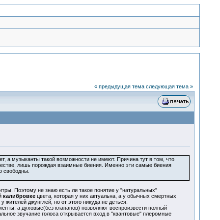
« предыдущая тема
следующая тема »
а музыканты такой возможности не имеют. Причина тут в том, что
ачестве, лишь порождая взаимные биения. Именно эти самые биения
о свободны.
тры. Поэтому не знаю есть ли такое понятие у "натуральных"
й
калибровке
цвета, которая у них актуальна, а у обычных смертных
 жителей джунглей, но от этого никуда не деться.
менты, а духовые(без клапанов) позволяют воспроизвести полный
нальное звучание голоса открывается вход в "квантовые" плеромные