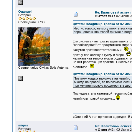
Quangel
Re: Квантовый аспект 
Ветеран
«
Ответ #41 :
02 Июня 20
Сообщений: 7733
Цитата: Владимир Травка от 02 Июня
Честно говоря, не могу понять восхи
обращение к квантовой физике с пода
Его система - не просто адаптация,эт
"освобождения" от предметного мира 
кажутся противоестественными.
До
притчу про соляную куклу и Море.
нелокальная теория могла родиться то
но нет работающих практик. Система Во
в синтезе.
Сaementarius Civitas Solis Aeterna
Цитата: Владимир Травка от 02 Июня
Поэтому когда я нахожусь на левой с
А когда на правой, то по возможност
при желании можно продолжить в друг
Последователь квантовой теории изба
левой или правой стороне...
«Осенний Ангел прячется в дождях. В л
migus
Re: Квантовый аспект 
Ветеран
«
Ответ #42 :
02 Июня 20