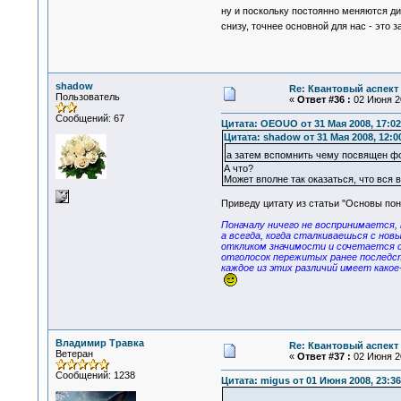
ну и поскольку постоянно меняются д
снизу, точнее основной для нас - это
shadow
Re: Квантовый аспект 
Пользователь
«
Ответ #36 :
02 Июня 20
Сообщений: 67
Цитата: OEOUO от 31 Мая 2008, 17:02
Цитата: shadow от 31 Мая 2008, 12:0
а затем вспомнить чему посвящен ф
А что?
Может вполне так оказаться, что вся 
Приведу цитату из статьи "Основы пони
Поначалу ничего не воспринимается, 
а всегда, когда сталкиваешься с но
откликом значимости и сочетается с
отголосок пережитых ранее последст
каждое из этих различий имеет како
Владимир Травка
Re: Квантовый аспект 
Ветеран
«
Ответ #37 :
02 Июня 20
Сообщений: 1238
Цитата: migus от 01 Июня 2008, 23:36