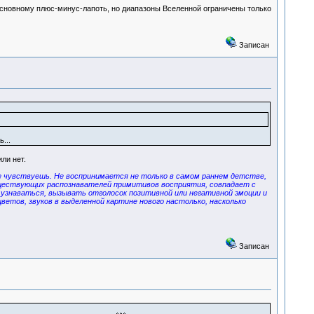
 основному плюс-минус-лапоть, но диапазоны Вселенной ограничены только
Записан
...
ли нет.
 не чувствуешь. Не воспринимается не только в самом раннем детстве,
существующих распознавателей примитивов восприятия, совпадает с
 узнаваться, вызывать отголосок позитивной или негативной эмоции и
етов, звуков в выделенной картине нового настолько, насколько
Записан