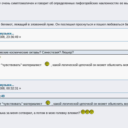
ту очень симптоматичен и говорит об определенных пифогорейских наклонностях ее м
 бегемот, лежащий в зловонной луже. Он поспешил проснуться и пошел любоваться б
музыки...
08, 23:36:49 »
овские космические октавы? Синестезия? Люшер?
ет "чувствовать" материалист
, какой логической цепочкой он может обьяснить мо
музыки...
08, 00:32:31 »
:49
жет "чувствовать" материалист
, какой логической цепочкой он может обьяснить м
ька за меня сотворил, а потом в мою головку вложил?