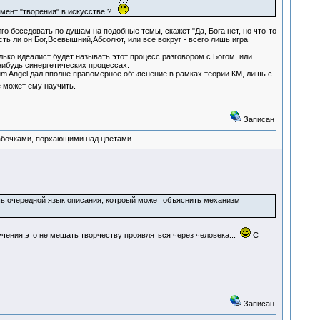
омент "творения" в искусстве ?
о беседовать по душам на подобные темы, скажет "Да, Бога нет, но что-то
ь ли он Бог,Всевышний,Абсолют, или все вокруг - всего лишь игра
лько идеалист будет называть этот процесс разговором с Богом, или
нибудь синергетических процессах.
m Angel дал вполне правомерное объяснение в рамках теории КМ, лишь с
 может ему научить.
Записан
абочками, порхающими над цветами.
ишь очередной язык описания, котроый может объяснить механизм
ения,это не мешать творчеству проявляться через человека...
С
Записан