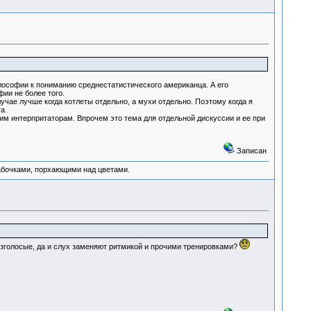
лософии к пониманию среднестатистического американца. А его
ии не более того.
чае лучше когда котлеты отдельно, а мухи отдельно. Поэтому когда я
а.
им интерпритаторам. Впрочем это тема для отдельной дискуссии и ее при
Записан
абочками, порхающими над цветами.
 безголосые, да и слух заменяют ритмикой и прочими тренировками?