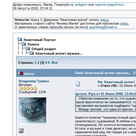
Добро пожаловать,
Гость
. Пожалуйста,
войдите
или
зарегистрируйтесь
.
06 Августа 2026, 03:34:11
Новости:
Книгу С.Доронина "Квантовая магия" читать
здесь
Материалы старого сайта "Физика Магии" доступны для просмотра
здесь
О замеченных глюках просьба писать на почту
quantmag@mail.ru
Квантовый Портал
Разное
Общий раздел
Квантовый аспект музыки...
Страниц:
1
2
[
3
]
4
5
Все
Тема: Квантовый аспект музыки... (
Автор
Владимир Травка
Re: Квантовый аспект 
Ветеран
«
Ответ #30 :
01 Июня 20
Сообщений: 1238
Цитата: Pipa от 01 Июня 2008, 13:00:
Обратим внимание на то, что художн
звуки фактически не смешиваются, т.
заставляют музыкантов подбирать "га
Между прочим, это одна из причин, 
Кажется понятие "промежуточный цвет"
(аналоговых) художников. В любом сл
потенциальна. Не хочется вспоминать 
Кстати, в музыке я тоже дилетант, но
гармонический ряд. Не говоря уж о жи
состояния сознания.