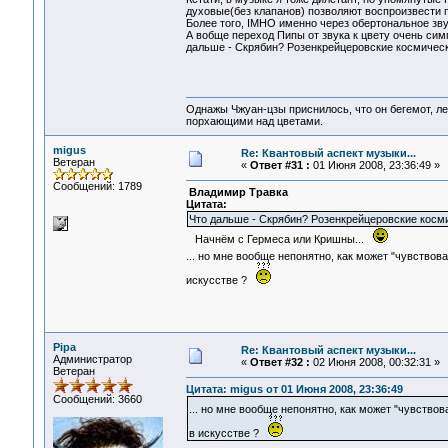
духовые(без клапанов) позволяют воспроизвести по
Более того, IMHO именно через обертональное зву
А вобще переход Пипы от звука к цвету очень сим
дальше - Скрябин? Розенкрейцеровские космичес
Однажы Чжуан-цзы приснилось, что он бегемот, л
порхающими над цветами.
migus
Re: Квантовый аспект музыки...
Ветеран
«
Ответ #31 :
01 Июня 2008, 23:36:49 »
Сообщений: 1789
Владимир Травка
Цитата:
Что дальше - Скрябин? Розенкрейцеровские кос
Начнём с Гермеса или Кришны...
... но мне вообще непонятно, как может "чувств
искусстве ?
Pipa
Re: Квантовый аспект музыки...
Администратор
«
Ответ #32 :
02 Июня 2008, 00:32:31 »
Ветеран
Цитата: migus от 01 Июня 2008, 23:36:49
Сообщений: 3660
... но мне вообще непонятно, как может "чувств
в искусстве ?