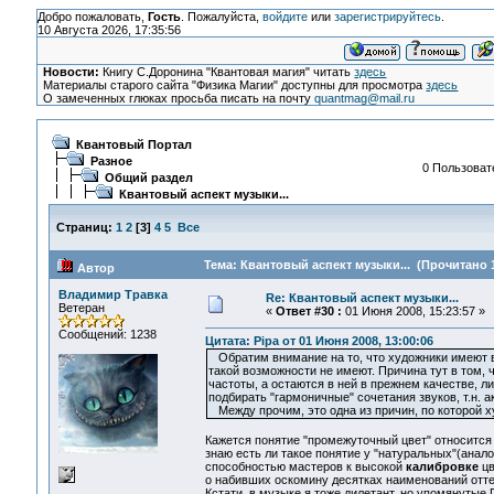
Добро пожаловать,
Гость
. Пожалуйста,
войдите
или
зарегистрируйтесь
.
10 Августа 2026, 17:35:56
Новости:
Книгу С.Доронина "Квантовая магия" читать
здесь
Материалы старого сайта "Физика Магии" доступны для просмотра
здесь
О замеченных глюках просьба писать на почту
quantmag@mail.ru
Квантовый Портал
Разное
0 Пользовате
Общий раздел
Квантовый аспект музыки...
Страниц:
1
2
[
3
]
4
5
Все
Тема: Квантовый аспект музыки... (Прочитано 1
Автор
Владимир Травка
Re: Квантовый аспект музыки...
Ветеран
«
Ответ #30 :
01 Июня 2008, 15:23:57 »
Сообщений: 1238
Цитата: Pipa от 01 Июня 2008, 13:00:06
Обратим внимание на то, что художники имеют 
такой возможности не имеют. Причина тут в том, 
частоты, а остаются в ней в прежнем качестве, 
подбирать "гармоничные" сочетания звуков, т.н.
Между прочим, это одна из причин, по которой
Кажется понятие "промежуточный цвет" относится
знаю есть ли такое понятие у "натуральных"(анал
способностью мастеров к высокой
калибровке
цв
о набивших оскомину десятках наименований оттенк
Кстати, в музыке я тоже дилетант, но упомянутые