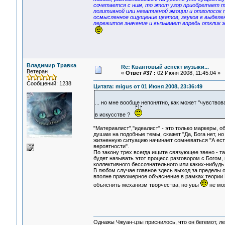
сочетается с ним, то этот узор приобретает т
позитивной или негативной эмоции и отголосок 
осмысленное ощущение цветов, звуков в выделен
пережитое значение и вызывает впредь отклик 
Владимир Травка
Re: Квантовый аспект музыки...
Ветеран
«
Ответ #37 :
02 Июня 2008, 11:45:04 »
Сообщений: 1238
Цитата: migus от 01 Июня 2008, 23:36:49
... но мне вообще непонятно, как может "чувств
в искусстве ?
"Материалист","идеалист" - это только маркеры, 
душам на подобные темы, скажет "Да, Бога нет, но
жизненную ситуацию начинает сомневаться "А есть
вероятности".
По закону трех всегда ищите связующее звено - та
будет называть этот процесс разговором с Богом,
коллективного бессознательного или каких-нибудь
В любом случае главное здесь выход за пределы 
вполне правомерное объяснение в рамках теории К
объяснить механизм творчества, но увы
не мож
Однажы Чжуан-цзы приснилось, что он бегемот, л