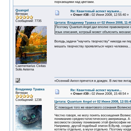
порхающими над цветами.
Quangel
Re: Квантовый аспект музыки...
Ветеран
«
Ответ #38 :
02 Июня 2008, 12:55:40 »
Сообщений: 7735
Цитата: Владимир Травка от 02 Июня 2008, 11:4
Поэтому Quantum Angel дал вполне правомерное о
язык описания, котроый может объяснить механи
Володь,задачи "научить творчеству" никогда ни пе
мешать творчеству проявляться через человека..
Сaementarius Civitas
Solis Aeterna
«Осенний Ангел прячется в дождях. В листве янтарн
Владимир Травка
Re: Квантовый аспект музыки...
Ветеран
«
Ответ #39 :
02 Июня 2008, 15:48:54 »
Сообщений: 1238
Цитата: Quantum Angel от 02 Июня 2008, 12:55:4
С помощью того же квантового сознания Волинско
Честно говоря, не могу понять восхищения Волинс
пониманию среднестатистического американца. А 
весомости своему пониманию этой философии не 
Например, другой подобный эпигон В.Вулф, созда
котлеты отдельно, а мухи отдельно. Поэтому когд