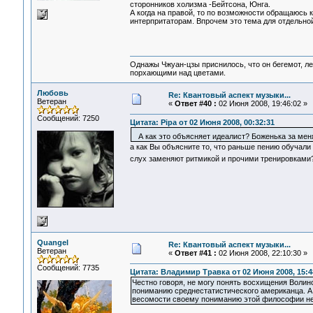
сторонников холизма -Бейтсона, Юнга.
А когда на правой, то по возможности обращаюсь 
интерпритаторам. Впрочем это тема для отдельной
Однажы Чжуан-цзы приснилось, что он бегемот, л
порхающими над цветами.
Любовь
Re: Квантовый аспект музыки...
Ветеран
«
Ответ #40 :
02 Июня 2008, 19:46:02 »
Сообщений: 7250
Цитата: Pipa от 02 Июня 2008, 00:32:31
А как это объясняет идеалист? Боженька за меня
а как Вы объясните то, что раньше пению обучали т
слух заменяют ритмикой и прочими тренировками
Quangel
Re: Квантовый аспект музыки...
Ветеран
«
Ответ #41 :
02 Июня 2008, 22:10:30 »
Сообщений: 7735
Цитата: Владимир Травка от 02 Июня 2008, 15:4
Честно говоря, не могу понять восхищения Волин
пониманию среднестатистического американца. А 
весомости своему пониманию этой философии не 