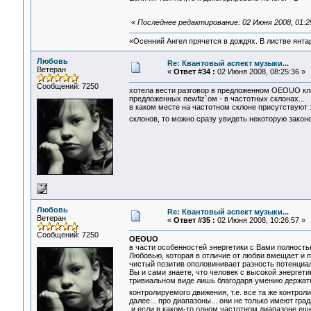
«
Последнее редактирование: 02 Июня 2008, 01:2
«Осенний Ангел прячется в дождях. В листве янтарн
Любовь
Re: Квантовый аспект музыки...
Ветеран
«
Ответ #34 :
02 Июня 2008, 08:25:36 »
Сообщений: 7250
хотела вести разговор в предложенном OEOUO ключ
предложенных newfiz`ом - в частотных склонах...
в каком месте на частотном склоне присутствуют 
склонов, то можно сразу увидеть некоторую зако
Любовь
Re: Квантовый аспект музыки...
Ветеран
«
Ответ #35 :
02 Июня 2008, 10:26:57 »
Сообщений: 7250
OEOUO
в части особенностей энергетики с Вами полность
Любовью, которая в отличие от любви вмещает и п
чистый позитив ополовинивает разность потенциало
Вы и сами знаете, что человек с высокой энергети
тривиальном виде лишь благодаря умению держать
контролируемого движения, т.е. все та же контро
далее... про диапазоны... они не только имеют град
и если в каком-то одном частотном диапазоне еще