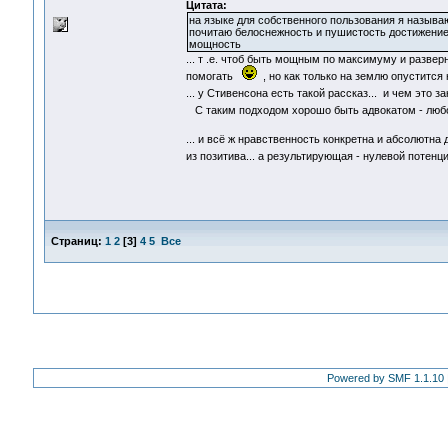
Цитата:
на языке для собственного пользования я называю
почитаю белоснежность и пушистость достижением
мощность
... т .е. чтоб быть мощным по максимуму и развер
помогать
, но как только на землю опустится
... у Стивенсона есть такой рассказ... и чем это
С таким подходом хорошо быть адвокатом - любо
... и всё ж нравственность конкретна и абсолютн
из позитива... а результирующая - нулевой поте
Страниц:
1
2
[
3
]
4
5
Все
Powered by SMF 1.1.10