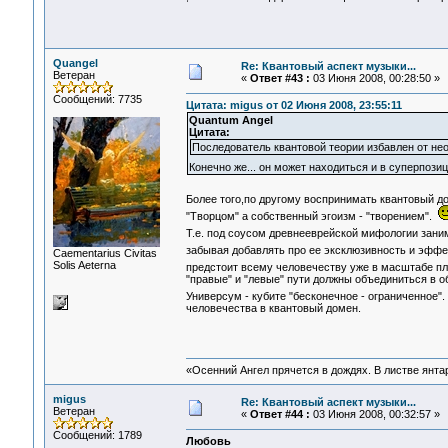
Quangel
Re: Квантовый аспект музыки...
Ветеран
«
Ответ #43 :
03 Июня 2008, 00:28:50 »
Сообщений: 7735
Цитата: migus от 02 Июня 2008, 23:55:11
Quantum Angel
Цитата:
Последователь квантовой теории избавлен от нео
Конечно же... он может находиться и в суперпозиц
Более того,по другому воспринимать квантовый д
"Творцом" а собственный эгоизм - "творением".
Т.е. под соусом древнееврейской мифологии зани
забывая добавлять про ее эксклюзивность и эффе
Сaementarius Civitas
Solis Aeterna
предстоит всему человечеству уже в масштабе п
"правые" и "левые" пути должны объединиться в 
Универсум - кубите "бесконечное - ограниченное"
человечества в квантовый домен.
«Осенний Ангел прячется в дождях. В листве янтарн
migus
Re: Квантовый аспект музыки...
Ветеран
«
Ответ #44 :
03 Июня 2008, 00:32:57 »
Сообщений: 1789
Любовь