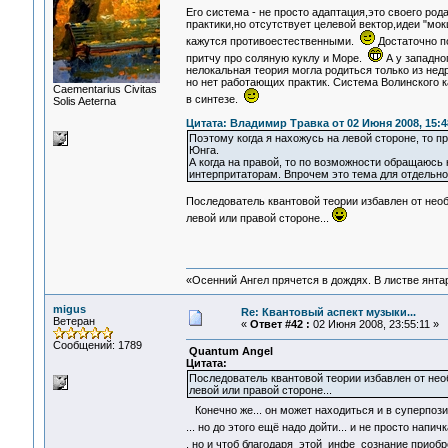
Его система - не просто адаптация,это своего ро
практики,но отсутствует целевой вектор,идеи "мо
кажутся противоестественными.
Достаточно п
притчу про соляную куклу и Море.
А у западно
нелокальная теория могла родиться только из нед
но нет работающих практик. Система Волинского ка
Сaementarius Civitas
в синтезе.
Solis Aeterna
Цитата: Владимир Травка от 02 Июня 2008, 15:4
Поэтому когда я нахожусь на левой стороне, то 
Юнга.
А когда на правой, то по возможности обращаюсь
интерпритаторам. Впрочем это тема для отдельно
Последователь квантовой теории избавлен от нео
левой или правой стороне...
«Осенний Ангел прячется в дождях. В листве янтарн
migus
Re: Квантовый аспект музыки...
Ветеран
«
Ответ #42 :
02 Июня 2008, 23:55:11 »
Сообщений: 1789
Quantum Angel
Цитата:
Последователь квантовой теории избавлен от нео
левой или правой стороне...
Конечно же... он может находиться и в суперпози
... но до этого ещё надо дойти... и не просто на
, но и чтоб благодаря этой инфе сознание приоб