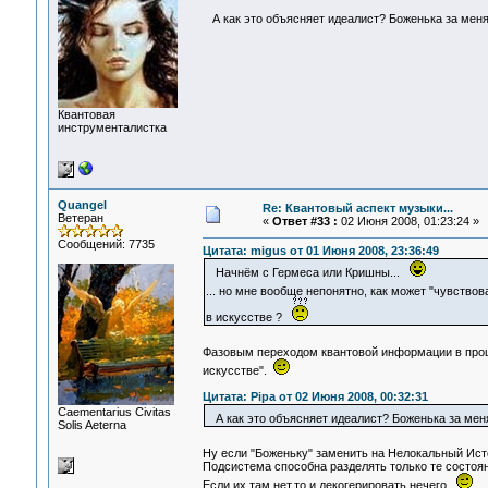
А как это объясняет идеалист? Боженька за меня
Квантовая
инструменталистка
Quangel
Re: Квантовый аспект музыки...
Ветеран
«
Ответ #33 :
02 Июня 2008, 01:23:24 »
Сообщений: 7735
Цитата: migus от 01 Июня 2008, 23:36:49
Начнём с Гермеса или Кришны...
... но мне вообще непонятно, как может "чувств
в искусстве ?
Фазовым переходом квантовой информации в проце
искусстве".
Цитата: Pipa от 02 Июня 2008, 00:32:31
Сaementarius Civitas
А как это объясняет идеалист? Боженька за меня
Solis Aeterna
Ну если "Боженьку" заменить на Нелокальный Исто
Подсистема способна разделять только те состоя
Если их там нет,то и декогерировать нечего.