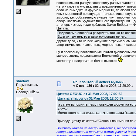
воспринимают разную энергетику разных частотных
- это к слову о музыкальных предпочтениях: потом
если же выходить в другие мерности, то любая про
иных мерностей не ощущает, только лишь новую 
эмоций, т.е. собственную энергетику... впрочем, 
обеда, костюма, художественного прозведения... да
а теперь к этому надо добавить Закон Вебера — Ф
Цитата:
Подсистема способна разделять только те состоя
Если их там нет, то и декогерировать нечего.
другое дело, что не все живущие в трехмерном ми
энергетических , частотных, мерностных... человеки 
ну и поскольку постоянно меняются диапазоны фон
минус-лапоть, но диапазоны Вселенной ограничены
можно туннелировать в более высокие
shadow
Re: Квантовый аспект музыки...
Пользователь
«
Ответ #36 :
02 Июня 2008, 11:29:09 »
Сообщений: 67
Цитата: OEOUO от 31 Мая 2008, 17:02:52
Цитата: shadow от 31 Мая 2008, 12:00:57
а затем вспомнить чему посвящен форум на ко
А что?
Может вполне так оказаться, что вся ваша "квант
Приведу цитату из статьи "Основы понимания психи
Поначалу ничего не воспринимается, не осознает
воспринимается не только в самом раннем детст
нового, распознаваемый на уровне уже существ