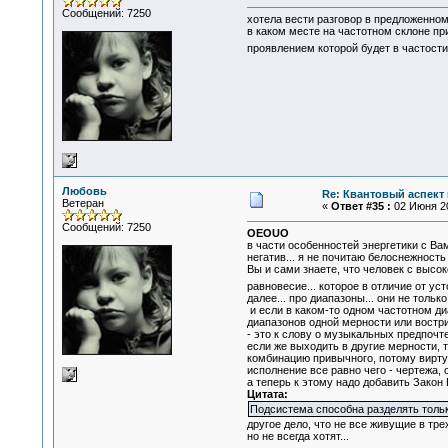
Сообщений: 7250
хотела вести разговор в предложенном
в каком месте на частотном склоне пр
проявлением которой будет в частост
Любовь
Re: Квантовый аспект 
Ветеран
«
Ответ #35 :
02 Июня 20
Сообщений: 7250
OEOUO
в части особенностей энергетики с Ва
негатив... я не почитаю белоснежность
Вы и сами знаете, что человек с высо
равновесие... которое в отличие от у
далее... про диапазоны... они не тольк
и если в каком-то одном частотном д
диапазонов одной мерности или востри
- это к слову о музыкальных предпочте
если же выходить в другие мерности, 
комбинацию привычного, потому виртуо
исполнение все равно чего - чертежа, 
а теперь к этому надо добавить Закон
Цитата:
Подсистема способна разделять только
другое дело, что не все живущие в тр
но не всегда хотят...