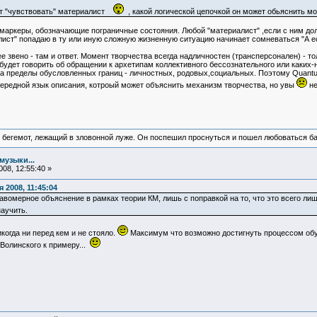
жет "чувствовать" материалист
, какой логической цепочкой он может обьяснить м
о маркеры, обозначающие пограничные состояния. Любой "материалист" ,если с ним долг
лист" попадаю в ту или иную сложную жизненную ситуацию начинает сомневаться "А ест
 звено - там и ответ. Момент творчества всегда надличностен (трансперсонален) - то
удет говорить об обращении к архетипам коллективного бессознательного или каких-
за пределы обусловленных границ - личностных, родовых,социальных. Поэтому Quantu
очередной язык описания, котроый может объяснить механизм творчества, но увы
не
 бегемот, лежащий в зловонной луже. Он поспешил проснуться и пошел любоваться б
музыки...
08, 12:55:40 »
2008, 11:45:04
авомерное объяснение в рамках теории КМ, лишь с поправкой на то, что это всего л
аучить.
когда ни перед кем и не стояло.
Максимум что возможно достигнуть процессом обуч
Волинского к примеру...