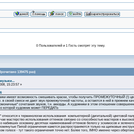
0 Пользователей и 1 Гость смотрят эту тему.
Прочитано 139475 раз)
музыки...
08, 15:23:57 »
06
ики имеют возможность смешивать краски, чтобы получить ПРОМЕЖУТОЧНЫЙ (!) цвет, 
е. в своей смеси не дают звук промежуточной частоты, а остаются в ней в прежнем к
рмоничные" сочетания звуков, т.н. аккорды. А художники в этом отношении совершенн
по которой художник может ПЕРЕДАТЬ
 относится к терминологии использования компьютерной (дигитальной) цветовой пали
учае мастерство использования оттенков связано со способностью мастеров к высоко
о набивших оскомину десятках наименований оттенков белого у эскимосов и зеленого у
 упомянутые Пипой ограничения кажется распространяются только на щипковые инстру
вом голосе - тут такого ограничения точно нет. Более того, IMHO именно через оберто