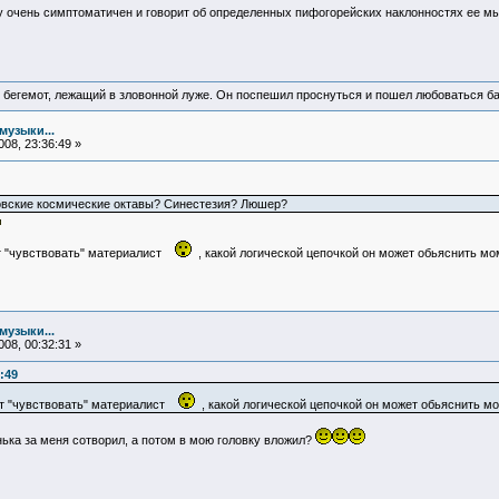
ту очень симптоматичен и говорит об определенных пифогорейских наклонностях ее м
 бегемот, лежащий в зловонной луже. Он поспешил проснуться и пошел любоваться б
музыки...
08, 23:36:49 »
овские космические октавы? Синестезия? Люшер?
ет "чувствовать" материалист
, какой логической цепочкой он может обьяснить мо
музыки...
08, 00:32:31 »
:49
жет "чувствовать" материалист
, какой логической цепочкой он может обьяснить м
ька за меня сотворил, а потом в мою головку вложил?