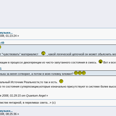
музыки...
08, 01:23:24 »
:49
жет "чувствовать" материалист
, какой логической цепочкой он может обьяснить м
ции в процессе декогеренции из чисто-запутанного состояния в смесь.
Вот и все
31
ька за меня сотворил, а потом в мою головку вложил?
альный Источник Реальности,то так и есть.
 те состояния суперпозиции,которые изначально присутствуют в системе более высоко
 2008, 01:29:15 от Quantum Angel
»
истве янтарной, в переливах света...» (c)
музыки...
08, 08:25:36 »