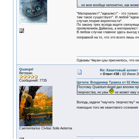
... но мне вообще непонятно, как мо
"Материалист","идеалист" - это тольк
там такое существует". И любой "идеа
случая,теория вероятности".
По закону трех всегда ищите связующее
проявлением Даймона, а материалист б
В любом случае главное здесь выход 
поправкой на то, что это всего лишь 
Однажы Чжуан-цзы приснилось, что он
Quangel
Re: Квантовый аспект 
Ветеран
«
Ответ #38 :
02 Июня 20
Сообщений: 7735
Цитата: Владимир Травка от 02 Июня 
Поэтому Quantum Angel дал вполне пр
творчества, но увы
не может ему н
Володь,задачи "научить творчеству" ни
помощью того же квантового сознания 
Сaementarius Civitas Solis Aeterna