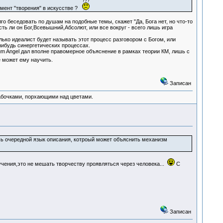
омент "творения" в искусстве ?
о беседовать по душам на подобные темы, скажет "Да, Бога нет, но что-то
ь ли он Бог,Всевышний,Абсолют, или все вокруг - всего лишь игра
лько идеалист будет называть этот процесс разговором с Богом, или
нибудь синергетических процессах.
m Angel дал вполне правомерное объяснение в рамках теории КМ, лишь с
 может ему научить.
Записан
абочками, порхающими над цветами.
ишь очередной язык описания, котроый может объяснить механизм
ения,это не мешать творчеству проявляться через человека...
С
Записан