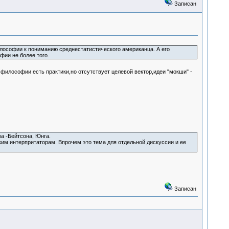
Записан
илософии к пониманию среднестатистического американца. А его
ии не более того.
философии есть практики,но отсутствует целевой вектор,идеи "мокши" -
а -Бейтсона, Юнга.
ким интерпритаторам. Впрочем это тема для отдельной дискуссии и ее
Записан