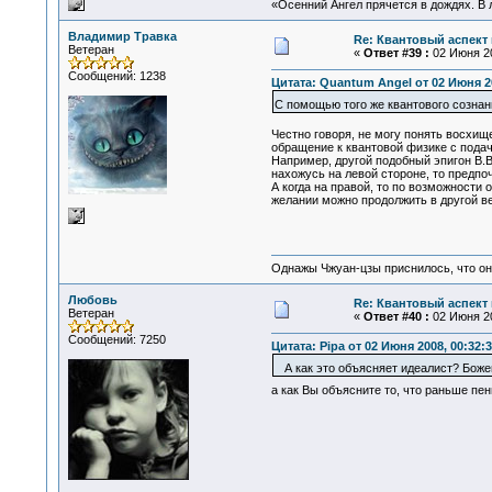
«Осенний Ангел прячется в дождях. В л
Владимир Травка
Re: Квантовый аспект 
Ветеран
«
Ответ #39 :
02 Июня 20
Сообщений: 1238
Цитата: Quantum Angel от 02 Июня 20
С помощью того же квантового сознан
Честно говоря, не могу понять восхищ
обращение к квантовой физике с пода
Например, другой подобный эпигон В.В
нахожусь на левой стороне, то предпо
А когда на правой, то по возможности
желании можно продолжить в другой ве
Однажы Чжуан-цзы приснилось, что он
Любовь
Re: Квантовый аспект 
Ветеран
«
Ответ #40 :
02 Июня 20
Сообщений: 7250
Цитата: Pipa от 02 Июня 2008, 00:32:
А как это объясняет идеалист? Божен
а как Вы объясните то, что раньше пен