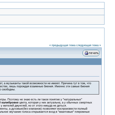
« предыдущая тема
следующая тема »
а музыканты такой возможности не имеют. Причина тут в том, что
ачестве, лишь порождая взаимные биения. Именно эти самые биения
о свободны.
тры. Поэтому не знаю есть ли такое понятие у "натуральных"
й
калибровке
цвета, которая у них актуальна, а у обычных смертных
 жителей джунглей, но от этого никуда не деться.
менты, а духовые(без клапанов) позволяют воспроизвести полный
нальное звучание голоса открывается вход в "квантовые" плеромные