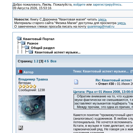
Добро пожаловать,
Гость
. Пожалуйста,
войдите
или
зарегистрируйтесь
.
09 Августа 2026, 15:53:16
Новости:
Книгу С.Доронина "Квантовая магия" читать
здесь
Материалы старого сайта "Физика Магии" доступны для просмотра
здесь
О замеченных глюках просьба писать на почту
quantmag@mail.ru
Квантовый Портал
Разное
Общий раздел
Квантовый аспект музыки...
Страниц:
1
2
[
3
]
4
5
Все
Тема: Квантовый аспект музыки... (
Автор
Владимир Травка
Re: Квантовый аспект 
Ветеран
«
Ответ #30 :
01 Июня 20
Сообщений: 1238
Цитата: Pipa от 01 Июня 2008, 13:00:
Обратим внимание на то, что художн
звуки фактически не смешиваются, т.
заставляют музыкантов подбирать "га
Между прочим, это одна из причин, 
Кажется понятие "промежуточный цвет"
(аналоговых) художников. В любом сл
потенциальна. Не хочется вспоминать 
Кстати, в музыке я тоже дилетант, но
гармонический ряд. Не говоря уж о жи
состояния сознания.