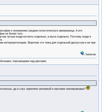
лософии к пониманию среднестатистического американца. А его
ии не более того.
чае лучше когда котлеты отдельно, а мухи отдельно. Поэтому когда я
а.
им интерпритаторам. Впрочем это тема для отдельной дискуссии и ее при
Записан
абочками, порхающими над цветами.
 безголосые, да и слух заменяют ритмикой и прочими тренировками?