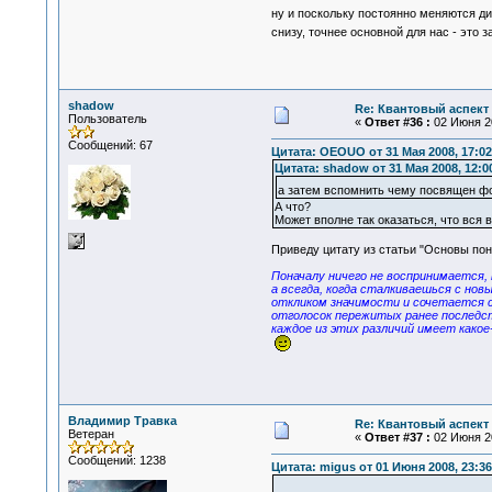
ну и поскольку постоянно меняются д
снизу, точнее основной для нас - это
shadow
Re: Квантовый аспект 
Пользователь
«
Ответ #36 :
02 Июня 20
Сообщений: 67
Цитата: OEOUO от 31 Мая 2008, 17:02
Цитата: shadow от 31 Мая 2008, 12:0
а затем вспомнить чему посвящен ф
А что?
Может вполне так оказаться, что вся 
Приведу цитату из статьи "Основы пони
Поначалу ничего не воспринимается, 
а всегда, когда сталкиваешься с но
откликом значимости и сочетается с
отголосок пережитых ранее последст
каждое из этих различий имеет како
Владимир Травка
Re: Квантовый аспект 
Ветеран
«
Ответ #37 :
02 Июня 20
Сообщений: 1238
Цитата: migus от 01 Июня 2008, 23:36