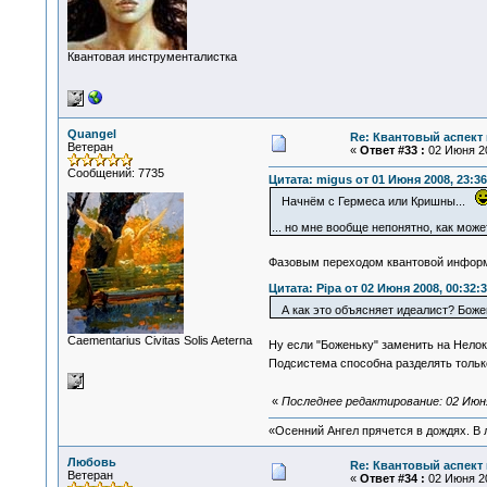
Квантовая инструменталистка
Quangel
Re: Квантовый аспект 
Ветеран
«
Ответ #33 :
02 Июня 20
Сообщений: 7735
Цитата: migus от 01 Июня 2008, 23:36
Начнём с Гермеса или Кришны...
... но мне вообще непонятно, как мо
Фазовым переходом квантовой информа
Цитата: Pipa от 02 Июня 2008, 00:32:
А как это объясняет идеалист? Божен
Сaementarius Civitas Solis Aeterna
Ну если "Боженьку" заменить на Нелок
Подсистема способна разделять только
«
Последнее редактирование: 02 Июня
«Осенний Ангел прячется в дождях. В л
Любовь
Re: Квантовый аспект 
Ветеран
«
Ответ #34 :
02 Июня 20