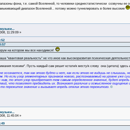
иапазоны фона, т.е. самой Вселенной, то человеки среднестатистически созвучны ее
 замыкивающий диапазон Вселенной... потому можно туннелировать в более высокие
музыки...
08, 11:29:09 »
:52
0:57
орум на котором мы все находимся!
ваша "квантовая реальность" не что иное как высокоразвитая психическая деятельность
мания психики". Пусть каждый сам решит кстати/к месту/к слову она (цитата) здесь и
не осознается, так как этого будто и нет, как если этого не видишь не слышишь,
вым. Но если узор элементарных признаков нового, распознаваемый на уровне уже 
 ним, то этот узор приобретает тем самым определенное значение, будет впредь
вий, что позволяет предвидеть их. Возникает различие и осмысленное ощущение цв
е-то пережитое значение и вызывает впредь отклик этого пережитого.
©
музыки...
08, 11:45:04 »
:49