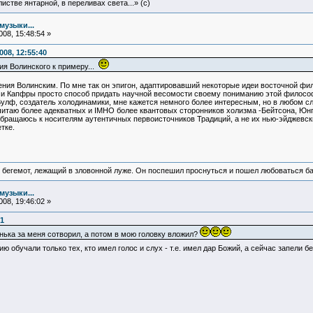
истве янтарной, в переливах света...» (c)
музыки...
08, 15:48:54 »
08, 12:55:40
ия Волинского к примеру...
ения Волинским. По мне так он эпигон, адаптировавший некоторые идеи восточной фи
чи Капфры просто способ придать научной весомости своему пониманию этой философ
улф, создатель холодинамики, мне кажется немного более интересным, но в любом слу
читаю более адекватных и IMHO более квантовых сторонников холизма -Бейтсона, Юнг
 обращаюсь к носителям аутентичных первоисточников Традиций, а не их нью-эйджевск
тке.
 бегемот, лежащий в зловонной луже. Он поспешил проснуться и пошел любоваться б
музыки...
08, 19:46:02 »
31
ька за меня сотворил, а потом в мою головку вложил?
ию обучали только тех, кто имел голос и слух - т.е. имел дар Божий, а сейчас запели