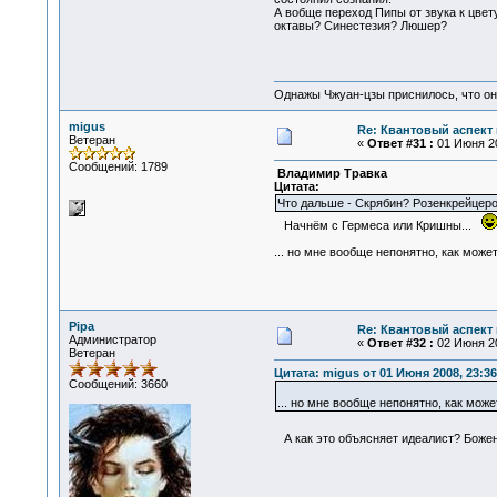
А вобще переход Пипы от звука к цве
октавы? Синестезия? Люшер?
Однажы Чжуан-цзы приснилось, что он
migus
Re: Квантовый аспект 
Ветеран
«
Ответ #31 :
01 Июня 20
Сообщений: 1789
Владимир Травка
Цитата:
Что дальше - Скрябин? Розенкрейцер
Начнём с Гермеса или Кришны...
... но мне вообще непонятно, как мож
Pipa
Re: Квантовый аспект 
Администратор
«
Ответ #32 :
02 Июня 20
Ветеран
Цитата: migus от 01 Июня 2008, 23:36
Сообщений: 3660
... но мне вообще непонятно, как мо
А как это объясняет идеалист? Божен