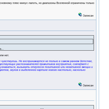
 основному плюс-минус-лапоть, но диапазоны Вселенной ограничены только
Записан
...
ли нет.
 не чувствуешь. Не воспринимается не только в самом раннем детстве,
существующих распознавателей примитивов восприятия, совпадает с
 узнаваться, вызывать отголосок позитивной или негативной эмоции и
етов, звуков в выделенной картине нового настолько, насколько
Записан