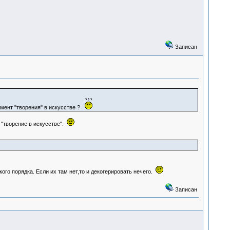
Записан
омент "творения" в искусстве ?
 "творение в искусстве".
го порядка. Если их там нет,то и декогерировать нечего.
Записан