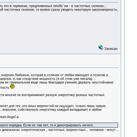
 его в терминах, предложенных newfiz`ом - в частотных склонах...
лей частотных склонов, то можно сразу увидеть некоторую закономерность,
Записан
ю энергию Любовью, которая в отличие от любви вмещает и позитив и
иалов, и, как следствие мощность (я об этом уже писала)...
аком не тривиальном виде лишь благодаря умению держать неустойчивое
упость
сти многие не воспринимают разную энергетику разных частотных
несет для тех, кто иных мерностей не ощущает, только лишь новую
.. впрочем, собственную энергетику каждый вкладывает в любое
tum Angel`а:
ого порядка. Если их там нет, то и декогерировать нечего.
иапазонах энергетических , частотных, мерностных... человеки - могут...