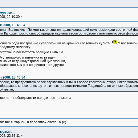
музыки...
08, 22:10:30 »
 2008, 15:48:54
щения Волинским. По мне так он эпигон, адаптировавший некоторые идеи восточной ф
чи Капфры просто способ придать научной весомости своему пониманию этой философ
о своего рода построение суперпозиции на крайних состояниях кубита.
У восточной 
западному человеку
статочно посмотреть реакцию Пипы на
А у западного мышления есть идеи,
лько из недр индустриальной цивлизации,
линского как раз соединяет то и другое
 2008, 15:48:54
тороне, то предпочитаю более адекватных и IMHO более квантовых сторонников холизм
и обращаюсь к носителям аутентичных первоисточников Традиций, а не их нью-эйджевс
ой ветке.
влен от необходимости находиться только на
истве янтарной, в переливах света...» (c)
музыки...
08, 23:55:11 »