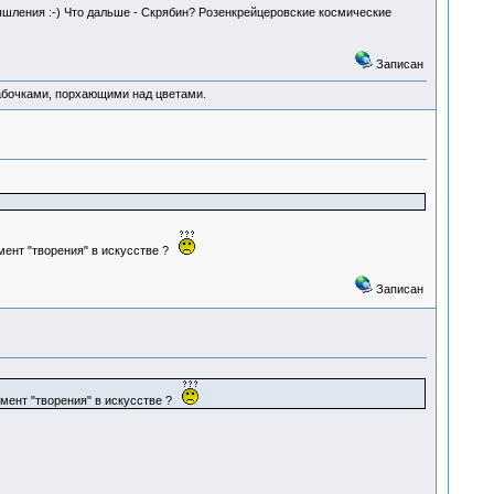
ышления :-) Что дальше - Скрябин? Розенкрейцеровские космические
Записан
абочками, порхающими над цветами.
мент "творения" в искусстве ?
Записан
омент "творения" в искусстве ?