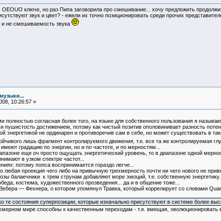
 OEOUO ключе, но раз Пипа заговорила про смешивание... хочу предложить продолжить
исутствуют звук и цвет? - ежели их точно позиционировать среди прочих представите
и и не смешиваемость звука
музыки...
08, 10:26:57 »
ми полностью согласная более того, на языке для собственного пользования я называ
 и пушистость достижением, потому как чистый позитив ополовинивает разность потенц
кой энергетикой не ординарен и противоречив сам в себе, но может существовать в т
стойчивого лишь фрагмент контролируемого движения, т.е. все та же контролируемая гл
о имеют градацию по энергии, но и по частоте, и по мерностям...
иапазоне еще оч просто ощущать энергетический уровень, то в диапазоне одной мерно
нимают в узком спектре частот...
ниях: потому попса воспринимается гораздо легче...
то любая проекция чего либо на привычную трехмерность почти ни чего нового не прив
зы балаечники к трем струнам добавляют море эмоций, т.е. собственную энергетику.
обеда, костюма, художественного прозведения... да и в общение тоже...
 Вебера — Фехнера, о котором упомянул Травка, который коррелирует со словами Quan
 те состояния суперпозиции, которые изначально присутствуют в системе более высок
ехмерном мире способны к качественным переходам - т.е. вмещая, эволюционировать в д