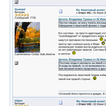
Quangel
Re: Квантовый аспект 
Ветеран
«
Ответ #41 :
02 Июня 20
Сообщений: 7735
Цитата: Владимир Травка от 02 Июня
Честно говоря, не могу понять восхи
обращение к квантовой физике с пода
Его система - не просто адаптация,эт
"освобождения" от предметного мира 
кажутся противоестественными.
До
притчу про соляную куклу и Море.
нелокальная теория могла родиться то
но нет работающих практик. Система Во
в синтезе.
Сaementarius Civitas Solis Aeterna
Цитата: Владимир Травка от 02 Июня
Поэтому когда я нахожусь на левой с
А когда на правой, то по возможност
при желании можно продолжить в друг
Последователь квантовой теории изба
левой или правой стороне...
«Осенний Ангел прячется в дождях. В л
migus
Re: Квантовый аспект 
Ветеран
«
Ответ #42 :
02 Июня 20