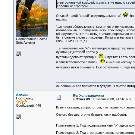
эгрегориальной крышей, и думать не надо о своей
сплошные эгрегоры
О какой-такой "своей" индивидуальности?
Что 
нашел:
"...я начал обнаруживать, кем и чем я не являюсь: 
познаваемым. Я свидетель всех этих вещей, которы
обнаруживать, кто ты есть, сначала переживая на
быть снятие слоев с луковицы. Когда мы начали эт
Сaementarius Civitas
слои - НИЧЕГО." (с)
Solis Aeterna
Т.е. человеческое "я" - иллюзорное представление
луковицы",которой частицу
пустоты одевают эрегоры.
У пустоты есть все
и ответственности с волей.
А именно какому эг
человека нет в принципе. Все остальное - следст
«Осенний Ангел прячется в дождях. В листве янтарн
Ахимса
Re: Холодинамика
Постоялец
«
Ответ #9 :
10 Июня 2008, 14:56:37 »
Сообщений: 446
Кстати сказать, вопрос о том, что первично - эгре
Одного без другого не бывает, как и наоборот.
Примечание 1. Под индивидуальным "я" здесь пони
Примечание 2. Под эгрегорами здесь понимаются т