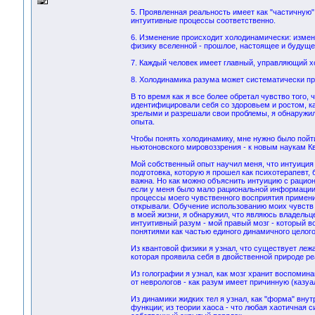
5. Проявленная реальность имеет как "частичную"
интуитивные процессы соответственно.
6. Изменение происходит холодинамически: измен
физику вселенной - прошлое, настоящее и будуще
7. Каждый человек имеет главный, управляющий х
8. Холодинамика разума может систематически п
В то время как я все более обретал чувство того, 
идентифицировали себя со здоровьем и ростом, ка
зрелыми и разрешали свои проблемы, я обнаружил
опыта.
Чтобы понять холодинамику, мне нужно было пойт
ньютоновского мировоззрения - к новым наукам Кв
Мой собственный опыт научил меня, что интуиция е
подготовка, которую я прошел как психотерапевт,
важна. Но как можно объяснить интуицию с рацион
если у меня было мало рациональной информации о
процессы моего чувственного восприятия применит
открывали. Обучение использованию моих чувств
в моей жизни, я обнаружил, что являюсь владельц
интуитивный разум - мой правый мозг - который в
понятиями как частью единого динамичного целого
Из квантовой физики я узнал, что существует ле
которая проявила себя в двойственной природе реал
Из голографии я узнал, как мозг хранит воспомин
от неврологов - как разум имеет причинную (казу
Из динамики жидких тел я узнал, как "форма" внут
функции; из теории хаоса - что любая хаотичная 