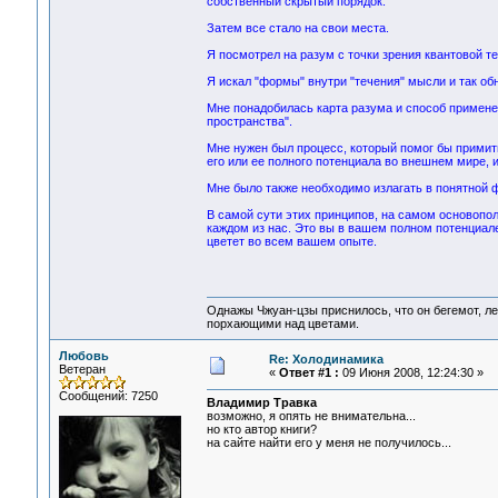
собственный скрытый порядок.
Затем все стало на свои места.
Я посмотрел на разум с точки зрения квантовой те
Я искал "формы" внутри "течения" мысли и так обн
Мне понадобилась карта разума и способ применен
пространства".
Мне нужен был процесс, который помог бы примит
его или ее полного потенциала во внешнем мире, и
Мне было также необходимо излагать в понятной ф
В самой сути этих принципов, на самом основопол
каждом из нас. Это вы в вашем полном потенциале
цветет во всем вашем опыте.
Однажы Чжуан-цзы приснилось, что он бегемот, л
порхающими над цветами.
Любовь
Re: Холодинамика
Ветеран
«
Ответ #1 :
09 Июня 2008, 12:24:30 »
Сообщений: 7250
Владимир Травка
возможно, я опять не внимательна...
но кто автор книги?
на сайте найти его у меня не получилось...