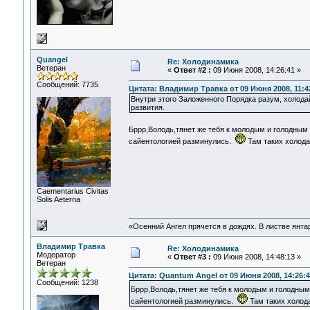
Quangel
Re: Холодинамика
Ветеран
«
Ответ #2 :
09 Июня 2008, 14:26:41 »
Сообщений: 7735
Цитата: Владимир Травка от 09 Июня 2008, 11:4
Внутри этого Заложенного Порядка разум, холода
развития.
Бррр,Володь,тянет же тебя к молодым и голодным 
сайентологией разминулись.
Там таких холода
Сaementarius Civitas
Solis Aeterna
«Осенний Ангел прячется в дождях. В листве янтарн
Владимир Травка
Re: Холодинамика
Модератор
«
Ответ #3 :
09 Июня 2008, 14:48:13 »
Ветеран
Цитата: Quantum Angel от 09 Июня 2008, 14:26:4
Сообщений: 1238
Бррр,Володь,тянет же тебя к молодым и голодным
сайентологией разминулись.
Там таких холода