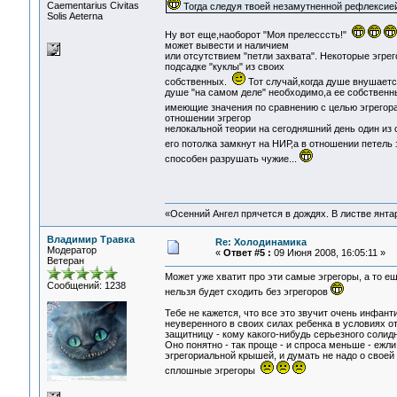
Сaementarius Civitas
Тогда следуя твоей незамутненной рефлексией
Solis Aeterna
Ну вот еще,наоборот "Моя прелесссть!"
может вывести и наличием
или отсутствием "петли захвата". Некоторые эгре
подсадке "куклы" из своих
собственных.
Тот случай,когда душе внушается
душе "на самом деле" необходимо,а ее собственн
имеющие значения по сравнению с целью эгрегор
отношении эгрегор
нелокальной теории на сегодняшний день один из
его потолка замкнут на НИР,а в отношении петель 
способен разрушать чужие...
«Осенний Ангел прячется в дождях. В листве янтарн
Владимир Травка
Re: Холодинамика
Модератор
«
Ответ #5 :
09 Июня 2008, 16:05:11 »
Ветеран
Может уже хватит про эти самые эгрегоры, а то е
Сообщений: 1238
нельзя будет сходить без эгрегоров
Тебе не кажется, что все это звучит очень инфант
неуверенного в своих силах ребенка в условиях 
защитницу - кому какого-нибудь серьезного солидн
Оно понятно - так проще - и спроса меньше - ежли
эгрегориальной крышей, и думать не надо о своей
сплошные эгрегоры