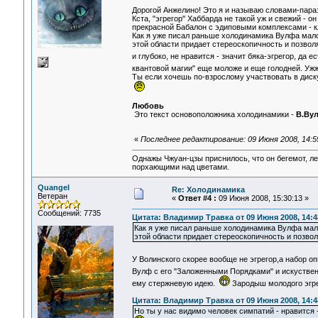
Дорогой Анжелино! Это я и называю словами-парази
Кста, "эгрегор" Хаббарда не такой уж и свежий - 
прекрасной Бабалон с эдиповыми комплексами - к
Как я уже писал раньше холодинамика Вулфа мало
этой области придает стереоскопичность и позвол
и глубоко, не нравится - значит бяка-эгрегор, да 
квантовой магии" еще моложе и еще голодней. У
Ты если хочешь по-взрослому участвовать в диску
Любовь
Это текст основоположника холодинамики -
В.Ву
«
Последнее редактирование: 09 Июня 2008, 14:5
Однажы Чжуан-цзы приснилось, что он бегемот, л
порхающими над цветами.
Quangel
Re: Холодинамика
Ветеран
«
Ответ #4 :
09 Июня 2008, 15:30:13 »
Сообщений: 7735
Цитата: Владимир Травка от 09 Июня 2008, 14:4
Как я уже писал раньше холодинамика Вулфа мал
этой области придает стереоскопичность и позво
У Волинского скорее вообще не эгрегор,а набор 
Вулф с его "Заложенными Порядками" и искуствен
ему стержневую идею.
Зародыш молодого эгр
Цитата: Владимир Травка от 09 Июня 2008, 14:4
Но ты у нас видимо человек симпатий - нравится -