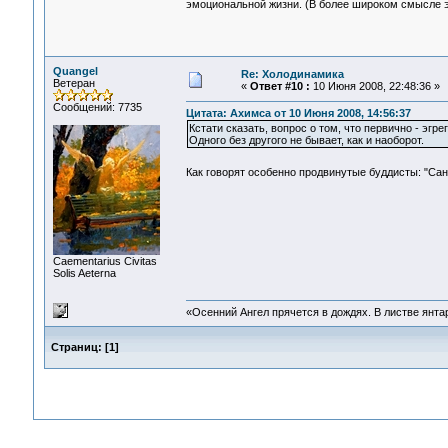
эмоциональной жизни. (В более широком смысле э
Quangel
Re: Холодинамика
Ветеран
«
Ответ #10 :
10 Июня 2008, 22:48:36 »
Сообщений: 7735
Цитата: Ахимса от 10 Июня 2008, 14:56:37
Кстати сказать, вопрос о том, что первично - эгр
Одного без другого не бывает, как и наоборот.
Как говорят особенно продвинутые буддисты: "С
Сaementarius Civitas
Solis Aeterna
«Осенний Ангел прячется в дождях. В листве янтарн
Страниц:
[
1
]