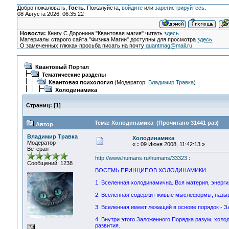
Добро пожаловать,
Гость
. Пожалуйста,
войдите
или
зарегистрируйтесь
.
08 Августа 2026, 06:35:22
Новости:
Книгу С.Доронина "Квантовая магия" читать
здесь
Материалы старого сайта "Физика Магии" доступны для просмотра
здесь
О замеченных глюках просьба писать на почту
quantmag@mail.ru
Квантовый Портал
Тематические разделы
Квантовая психология
(Модератор:
Владимир Травка
)
Холодинамика
Страниц:
[
1
]
Тема: Холодинамика (Прочитано 31441 раз)
Автор
Владимир Травка
Холодинамика
Модератор
«
:
09 Июня 2008, 11:42:13 »
Ветеран
http://www.humans.ru/humans/33323
:
Сообщений: 1238
ВОСЕМЬ ПРИНЦИПОВ ХОЛОДИНАМИКИ
1. Вселенная холодинамична. Вся материя, энерги
2. Вселенная содержит живые мыслеформы, назыв
3. Вселенная имеет лежащий в основе порядок - 
4. Внутри этого Заложенного Порядка разум, холо
развития.