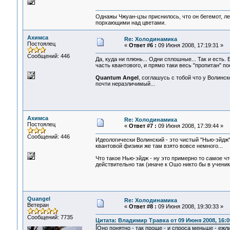
Однажы Чжуан-цзы приснилось, что он бегемот, л
порхающими над цветами.
Ахимса
Re: Холодинамика
Постоялец
«
Ответ #6 :
09 Июня 2008, 17:19:31 »
Сообщений: 446
Да, куда ни плюнь... Одни сплошные... Так и есть
часть квантового, и прямо таки весь "пропитан" по
Quantum Angel
, соглашусь с тобой что у Волинск
почти неразличимый...
Ахимса
Re: Холодинамика
Постоялец
«
Ответ #7 :
09 Июня 2008, 17:39:44 »
Сообщений: 446
Идеологически Волинский - это чистый "Нью-эйдж"
квантовой физики же там взято вовсе немного...
Что такое Нью-эйдж - ну это примерно то самое чт
действительно так (иначе к Ошо никто бы в ученики
Quangel
Re: Холодинамика
Ветеран
«
Ответ #8 :
09 Июня 2008, 19:30:33 »
Сообщений: 7735
Цитата: Владимир Травка от 09 Июня 2008, 16:0
Оно понятно - так проще - и спроса меньше - ежли