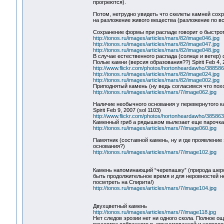
прогреются).
Потом, нетрудно увидеть что скелеты камней сох
на разложение живого вещества (разложение по в
Сохранение формы при распаде говорит о быстро
http://tonos.ru/images/articles/mars/82/image046.jpg
http://tonos.ru/images/articles/mars/82/image047.jpg
http://tonos.ru/images/articles/mars/82/image048.jpg
В случае естественного распада (солнце и ветер
Полые камни (версия образования??) Spirit Feb 4, 2
http://www.flickr.com/photos/hortonheardawho/3885863
http://tonos.ru/images/articles/mars/82/image024.jpg
http://tonos.ru/images/articles/mars/82/image002.jpg
Приподнятый камень (ну ведь согласимся что похо
http://tonos.ru/images/articles/mars/7/image062.jpg
Наличие необычного основания у перевернутого ка
Spirit Feb 9, 2007 (sol 1103)
http://www.flickr.com/photos/hortonheardawho/385863
Каменный гриб а рядышком вылезает еще парочка
http://tonos.ru/images/articles/mars/7/image060.jpg
Памятник (составной камень, ну и где проявление
основания?)
http://tonos.ru/images/articles/mars/7/image102.jpg
Камень напоминающий “черепашку” (природа шерох
быть продолжительное время и для неровностей н
посмтреть на Спирита!)
http://tonos.ru/images/articles/mars/7/image104.jpg
Двухцветный камень
http://tonos.ru/images/articles/mars/7/image118.jpg
Нет следов эрозии нет ни одного скола. Полное 