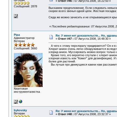
Ветеран
«
Ответ #46 :
07 Августа 2008, 16:22:50 »
Сообщений: 2878
Выскажем предположение. Если следовать невыска
скорее всего звенья одной цепи. Жесткая посадка
Сюда же можно зачисить и не открывающиеся крыш
«
Последнее редактирование: 07 Августа 2008, 2
Pipa
Re: У меня нет доказательств... Но, здра
Администратор
«
Ответ #47 :
07 Августа 2008, 16:48:30 »
Ветеран
А чего к этому перхлорату придираются? Он и в с
Сообщений: 3660
Хлорат-анион очень легко обнаруживается вследст
хлорид-анион. Муссировать можно вопрос только 
Кроме того, его вероятно спутали с хлорит-анион
хлорная известь или "Комет" для дезинфекции). И
более для растений.
Вы лучше про движущиеся камни нам расскажите! 
Квантовая
инструменталистка
bykovsky
Re: У меня нет доказательств... Но, здра
Ветеран
«
Ответ #48 :
07 Августа 2008, 23:32:37 »