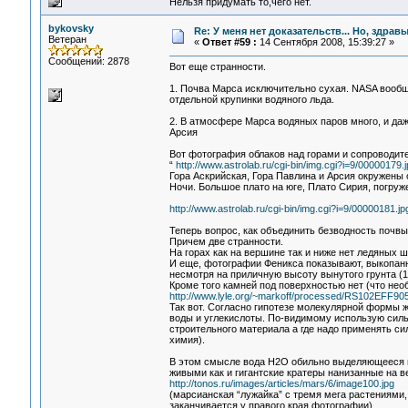
Нельзя придумать то,чего нет.
bykovsky
Re: У меня нет доказательств... Но, здра
Ветеран
«
Ответ #59 :
14 Сентября 2008, 15:39:27 »
Сообщений: 2878
Вот еще странности.
1. Почва Марса исключительно сухая. NASA вообщ
отдельной крупинки водяного льда.
2. В атмосфере Марса водяных паров много, и даже
Арсия
Вот фотография облаков над горами и сопроводит
“
http://www.astrolab.ru/cgi-bin/img.cgi?i=9/00000179.
Гора Аскрийская, Гора Павлина и Арсия окружены
Ночи. Большое плато на юге, Плато Сирия, погруж
http://www.astrolab.ru/cgi-bin/img.cgi?i=9/00000181.j
Теперь вопрос, как объединить безводность почв
Причем две странности.
На горах как на вершине так и ниже нет ледяных ш
И еще, фотографии Феникса показывают, выкопанн
несмотря на приличную высоту вынутого грунта (1
Кроме того камней под поверхностью нет (что необ
http://www.lyle.org/~markoff/processed/RS102EFF
Так вот. Согласно гипотезе молекулярной формы 
воды и углекислоты. По-видимому использую сил
строительного материала а где надо применять с
химия).
В этом смысле вода Н2О обильно выделяющееся пр
живыми как и гигантские кратеры нанизанные на 
http://tonos.ru/images/articles/mars/6/image100.jpg
(марсианская “лужайка” с тремя мега растениями
заканчивается у правого края фотографии)