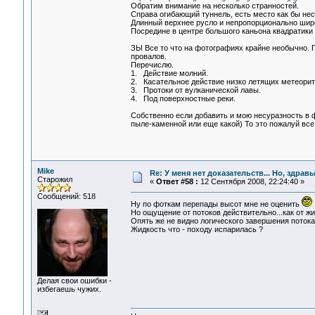
Обратим внимание на несколько странностей.
Справа огибающий туннель, есть место как бы не
Длинный верхнее русло и непропорционально широ
Посредине в центре большого каньона квадратики
ЗЫ Все то что на фотографиях крайне необычно. 
провалов.
Перечислю.
1. Действие молний.
2. Касательное действие низко летящих метеорит
3. Протоки от вулканической лавы.
4. Под поверхностные реки.
Собственно если добавить и мою несуразность в
пыле-каменной или еще какой) То это пожалуй все
Mike
Re: У меня нет доказательств... Но, здра
Старожил
«
Ответ #58 :
12 Сентября 2008, 22:24:40 »
Сообщений: 518
Ну по фоткам перепады высот мне не оценить
Но ощущение от потоков действительно...как от жи
Опять же не видно логического завершения потока
Жидкость что - походу испарилась ?
Делая свои ошибки -
избегаешь чужих.