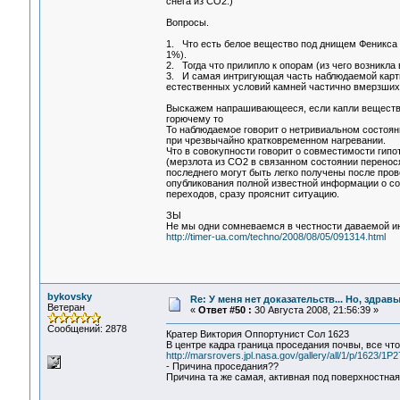
снега из СО2.)
Вопросы.
1. Что есть белое вещество под днищем Феникса (
1%).
2. Тогда что прилипло к опорам (из чего возникла
3. И самая интригующая часть наблюдаемой карти
естественных условий камней частично вмерзших 
Выскажем напрашивающееся, если капли вещества
горючему то
То наблюдаемое говорит о нетривиальном состоян
при чрезвычайно кратковременном нагревании.
Что в совокупности говорит о совместимости гип
(мерзлота из СО2 в связанном состоянии перенос
последнего могут быть легко получены после про
опубликования полной известной информации о со
переходов, сразу прояснит ситуацию.
ЗЫ
Не мы одни сомневаемся в честности даваемой 
http://timer-ua.com/techno/2008/08/05/091314.html
bykovsky
Re: У меня нет доказательств... Но, здра
Ветеран
«
Ответ #50 :
30 Августа 2008, 21:56:39 »
Сообщений: 2878
Кратер Виктория Оппортунист Сол 1623
В центре кадра граница проседания почвы, все чт
http://marsrovers.jpl.nasa.gov/gallery/all/1/p/16
- Причина проседания??
Причина та же самая, активная под поверхностная