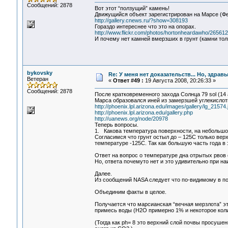
Сообщений: 2878
Вот этот “ползущий” камень!
Движущийся объект зарегистрирован на Марсе (Фе
http://gallery.cnews.ru/?show=308193
Гораздо интереснее что это на опорах.
http://www.flickr.com/photos/hortonheardawho/265612
И почему нет камней вмерзших в грунт (камни толь
bykovsky
Re: У меня нет доказательств... Но, здра
Ветеран
«
Ответ #49 :
19 Августа 2008, 20:26:33 »
Сообщений: 2878
После кратковременного захода Солнца 79 sol (1
Марса образовался иней из замерзшей углекислот
http://phoenix.lpl.arizona.edu/images/gallery/lg_21574.
http://phoenix.lpl.arizona.edu/gallery.php
http://uanews.org/node/20978
Теперь вопросы.
1. Какова температура поверхности, на небольшой
Согласимся что грунт остыл до – 125С только вер
температуре -125С. Так как большую часть года в
Ответ на вопрос о температуре дна отрытых рвов 
Но, ответа почемуто нет и это удивительно при н
Далее.
Из сообщений NASA следует что по-видимому в по
Объединим факты в целое.
Получается что марсианская “вечная мерзлота” э
примесь воды (Н2О примерно 1% и некоторое колич
(Тогда как ph= 8 это верхний слой почвы просуш