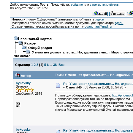
Добро пожаловать,
Гость
. Пожалуйста,
войдите
или
зарегистрируйтесь
.
08 Августа 2026, 12:02:51
Новости:
Книгу С.Доронина "Квантовая магия" читать
здесь
Материалы старого сайта "Физика Магии" доступны для просмотра
здесь
О замеченных глюках просьба писать на почту
quantmag@mail.ru
Квантовый Портал
Разное
Общий раздел
У меня нет доказательств... Но, здравый смысл. Марс странн
что если?
Страниц:
1
2
3
[
4
]
5
6
...
38
Все
Тема: У меня нет доказательств... Но, здравый
Автор
bykovsky
Re: У меня нет доказательств... Но, здра
Ветеран
«
Ответ #45 :
05 Августа 2008, 18:54:28 »
Сообщений: 2878
По поводу обнаружения перхлората.
http://phoenix
Перхлорат обнаружен только во второй пробе WCL
Если следующие пробы покажут повышение перхлор
То из концепции молекулярной формы жизни повыш
(почвы Марса как молекулярной биоты) на внедрен
bykovsky
Re: У меня нет доказательств... Но, здра