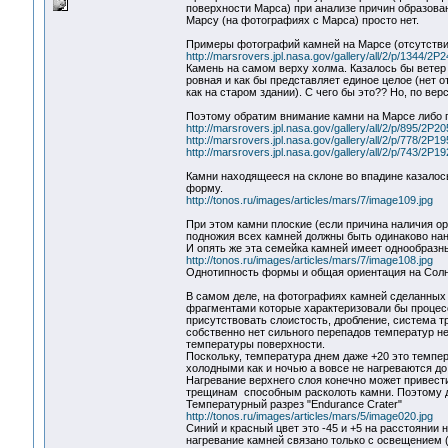
поверхности Марса) при анализе причин образова
Марсу (на фотографиях с Марса) просто нет.
Примеры фотографий камней на Марсе (отсутствие
http://marsrovers.jpl.nasa.gov/gallery/all/2/p/13
Камень на самом верху холма. Казалось бы ветер
ровная и как бы представляет единое целое (нет 
как на старом здании). С чего бы это?? Но, по ве
Поэтому обратим внимание камни на Марсе либо 
http://marsrovers.jpl.nasa.gov/gallery/all/2/p/89
http://marsrovers.jpl.nasa.gov/gallery/all/2/p/77
http://marsrovers.jpl.nasa.gov/gallery/all/2/p/7
Камни находящееся на склоне во впадине казалос
форму.
http://tonos.ru/images/articles/mars/7/image109.jpg
При этом камни плоские (если причина наличия ор
подножия всех камней должны быть одинаково нане
И опять же эта семейка камней имеет однообразный
http://tonos.ru/images/articles/mars/7/image108.jpg
Однотипность формы и общая ориентация на Солнц
В самом деле, на фотографиях камней сделанных
фрагментами которые характеризовали бы процес
присутствовать слоистость, дробление, система т
собственно нет сильного перепадов температур не
температуры поверхности.
Поскольку, температура днем даже +20 это темпе
холодными как и ночью а вовсе не нагреваются до 
Нагревание верхнего слоя конечно может привести
трещинам способным расколоть камни. Поэтому д
Температурный разрез "Endurance Crater"
http://tonos.ru/images/articles/mars/5/image020.jpg
Синий и красный цвет это -45 и +5 на расстояни
нагревание камней связано только с освещением (