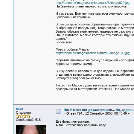
http://tonos.ru/images/articles/mars/6/image029.jpg
На ближнем плане множество мелких воронок.
И так везде. Все крупные кратеры окружают мелки
центральным крупным.
В самом деле осколки образованные при падении 
Выброшенной породы нет, тогда согласно метеори
Вывод, образование мелких кратеров не связано с
Наша гипотеза, мелкие кратеры это взломы идущи
одеяло).
Более того.
Фото с орбиты Марса.
http://tonos.ru/images/articles/mars/6/image100.jpg
.
Обратим внимание на “речку” в верхней части фот
деревом перемычками).
Внизу слева и справа еще два отдельных образов
отдельные ветви единого организма, подробные де
находится под поверхностью).
Так вот на Марсе существует кратерная форма жи
Кратеры не от метеоритов! Это жизнь. На Марсе 
Mike
Re: У меня нет доказательств... Но, здра
Старожил
«
Ответ #54 :
12 Сентября 2008, 00:48:46 »
Сообщений: 518
Две фотки интерсные.
А так - статистику набивать надо.