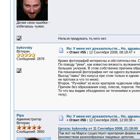
Делая свои ошибки -
избегаешь чужих.
Нельзя придумать то,чего нет.
bykovsky
Re: У меня нет доказательств... Но, здра
Ветеран
«
Ответ #55 :
12 Сентября 2008, 08:18:47 »
Сообщений: 2878
Кроме фотографий интересны и обстоятельства. 
По поводу “реки”, как известно вязкость вулканич
больших уклонов. В этом собственно причина обр
На показанной фотографии нет ни одного вулканич
Выход “лавы” без конуса при этом только в одном 
не протоки а что то иное).
Второе. “Ручейки” из всех кратеров чудесным обр
Причем без образования озер, плесов, порогов. Н
То что мы видим объединено не течениями и укло
телу).
Pipa
Re: У меня нет доказательств... Но, здра
Администратор
«
Ответ #56 :
12 Сентября 2008, 12:00:38 »
Ветеран
Цитата: bykovsky от 11 Сентября 2008, 21:18:00
Сообщений: 3660
Так вот на Марсе существует кратерная форма жи
множеством разнообразных пищевых цепочек.