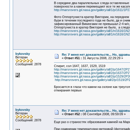
В середине два параллельных следа оставленные к
поверхности а камни перемещают все те же каса
http://marsrovers.jpl.nasa.gov/gallery/all/1/p/16
Фото Оппортуниста кратер Виктории, на переднем
бури в течении последнего года не было, да и сн
зафиксированный Викингами не превышал 2-4 м/с,
Оппортуниста в кратер Виктория не было, а следо
http://marsrovers.jpl.nasa.gov/gallery/all/1/n/16
http://marsrovers.jpl.nasa.gov/gallery/all/1/n/16
bykovsky
Re: У меня нет доказательств... Но, здра
Ветеран
«
Ответ #51 :
31 Августа 2008, 22:29:29 »
Сообщений: 2878
Спирит, сол 1647, 1637, 1529, 1519
http://marsrovers.jpl.nasa.gov/gallery/all/2/p/16
http://marsrovers.jpl.nasa.gov/gallery/all/2/p/16
http://marsrovers.jpl.nasa.gov/gallery/all/2/p/15
http://marsrovers.jpl.nasa.gov/gallery/all/2/p/15
Бросается в глаза что камни на склоне как треуго
отмирания первых
bykovsky
Re: У меня нет доказательств... Но, здра
Ветеран
«
Ответ #52 :
08 Сентября 2008, 09:59:09 »
Сообщений: 2878
Еще раз о страностях образования камней на Мар
При сравнении температурно-ветровой (фотограф