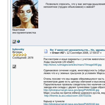
Позвольте спросить, это у вас метода мышления т
непонятное (трудно объяснимое) к живой?
Квантовая
инструменталистка
bykovsky
Re: У меня нет доказательств... Но, здра
Ветеран
«
Ответ #57 :
12 Сентября 2008, 17:59:07 »
Сообщений: 2878
Рассмотрим и иные варианты с учетом живого/косн
Ходы грызунов (20 кбайт)
http://tonos.ru/images/articles/mars/7/image048.jpg
Одинаковое сечение ходов, многоярусность (обру
лежек что и у земных грызунов (в условиях Марса
Очень похоже что мы видим обвалившуюся часть п
километров даже есть центры обитания и высокоо
Параллельные провалы свидетельство наличия сис
завода или склада с двумя туннелями тудаи обрат
http://photojournal.jpl.nasa.gov/jpeg/PIA09046.jpg
Марс ссылка на приток вблизи широкого русла, ви
http://themis.la.asu.edu/zoom-20070103a
Карьер и туннели
http://photojournal.jpl.nasa.gov/jpeg/PIA09160.jpg