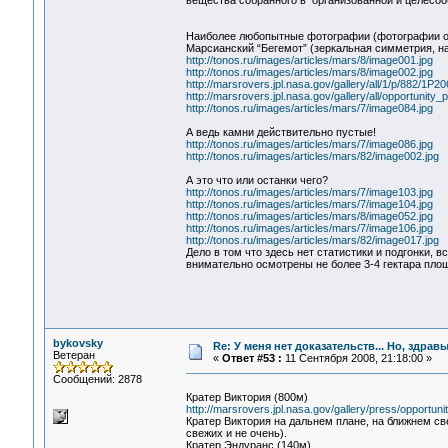
вещества собранного в организованной и целесо
Наиболее любопытные фотографии (фотографии оч
Марсианский “Бегемот” (зеркальная симметрия, н
http://tonos.ru/images/articles/mars/8/image001.jpg
http://tonos.ru/images/articles/mars/8/image002.jpg
http://marsrovers.jpl.nasa.gov/gallery/all/1/p/88
http://marsrovers.jpl.nasa.gov/gallery/all/opportunity_
http://tonos.ru/images/articles/mars/7/image084.jpg
А ведь камни действительно пустые!
http://tonos.ru/images/articles/mars/7/image086.jpg
http://tonos.ru/images/articles/mars/82/image002.jpg
А это что или останки чего?
http://tonos.ru/images/articles/mars/7/image103.jpg
http://tonos.ru/images/articles/mars/7/image104.jpg
http://tonos.ru/images/articles/mars/8/image052.jpg
http://tonos.ru/images/articles/mars/7/image106.jpg
http://tonos.ru/images/articles/mars/82/image017.jpg
Дело в том что здесь нет статистики и подгонки, 
внимательно осмотрены не более 3-4 гектара пло
bykovsky
Re: У меня нет доказательств... Но, здра
Ветеран
«
Ответ #53 :
11 Сентября 2008, 21:18:00 »
Сообщений: 2878
Кратер Виктория (800м)
http://marsrovers.jpl.nasa.gov/gallery/press/opport
Кратер Виктория на дальнем плане, на ближнем св
свежих и не очень).
Кратер Эндуранс (140м)