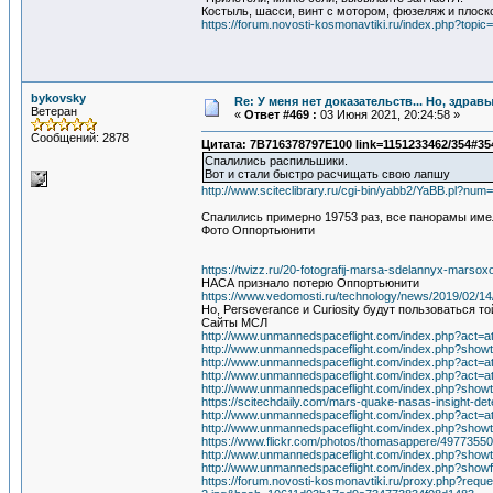
Костыль, шасси, винт с мотором, фюзеляж и плос
https://forum.novosti-kosmonavtiki.ru/index.php?topi
bykovsky
Re: У меня нет доказательств... Но, здра
Ветеран
«
Ответ #469 :
03 Июня 2021, 20:24:58 »
Сообщений: 2878
Цитата: 7B716378797E100 link=1151233462/354#35
Спалились распильшики.
Вот и стали быстро расчищать свою лапшу
http://www.sciteclibrary.ru/cgi-bin/yabb2/YaBB.pl?n
Спалились примерно 19753 раз, все панорамы имел
Фото Оппортьюнити
https://twizz.ru/20-fotografij-marsa-sdelannyx-mars
НАСА признало потерю Оппортьюнити
https://www.vedomosti.ru/technology/news/2019/02/1
Но, Perseverance и Curiosity будут пользоваться т
Сайты МСЛ
http://www.unmannedspaceflight.com/index.php?act=
http://www.unmannedspaceflight.com/index.php?sho
http://www.unmannedspaceflight.com/index.php?act=
http://www.unmannedspaceflight.com/index.php?act=
http://www.unmannedspaceflight.com/index.php?sho
https://scitechdaily.com/mars-quake-nasas-insight-de
http://www.unmannedspaceflight.com/index.php?act=
http://www.unmannedspaceflight.com/index.php?sho
https://www.flickr.com/photos/thomasappere/4977355
http://www.unmannedspaceflight.com/index.php?sho
http://www.unmannedspaceflight.com/index.php?show
https://forum.novosti-kosmonavtiki.ru/proxy.php?