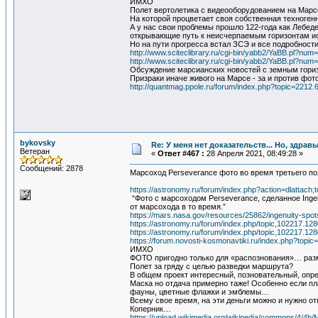
ИМХО
Полет вертолетика с видеооборудованием на Марсе
На которой процветает своя собственная техноге
А у нас свои проблемы прошло 122-года как Лебеде
открывающие путь к неисчерпаемым горизонтам ис
Но на пути прогресса встал ЗСЭ и все подробности
http://www.sciteclibrary.ru/cgi-bin/yabb2/YaBB.pl?nu
http://www.sciteclibrary.ru/cgi-bin/yabb2/YaBB.pl?nu
Обсуждение марсианских новостей с земным гори
Призраки иначе живого на Марсе - за и против фо
http://quantmag.ppole.ru/forum/index.php?topic=2212.
bykovsky
Re: У меня нет доказательств... Но, здра
Ветеран
«
Ответ #467 :
28 Апреля 2021, 08:49:28 »
Сообщений: 2878
Марсоход Perseverance фото во время третьего по
https://astronomy.ru/forum/index.php?action=dlattach
“Фото с марсоходом Perseverance, сделанное Ingen
от марсохода в то время.”
https://mars.nasa.gov/resources/25862/ingenuity-spot
https://astronomy.ru/forum/index.php/topic,102217.128
https://astronomy.ru/forum/index.php/topic,102217.128
https://forum.novosti-kosmonavtiki.ru/index.php?topi
ИМХО
ФОТО пригодно только для «распознования»… ра
Полет за гряду с целью разведки маршрута?
В общем проект интересный, позновательный, опр
Маска но отдача примерно таже! Особенно если пл
фауны, цветные флажки и эмблемы…
Всему свое время, на эти деньги можно и нужно о
Коперник…
https://upload.wikimedia.org/wikipedia/commons/4/