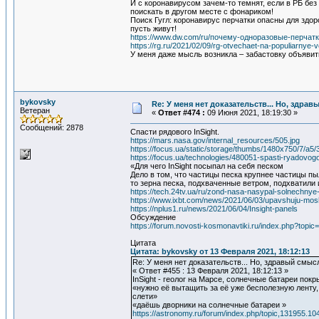
И с коронавирусом зачем-то темнят, если в РБ без
поискать в другом месте с фонариком!
Поиск Гугл: коронавирус перчатки опасны для здо
пусть живут!
https://www.dw.com/ru/почему-одноразовые-перчат
https://rg.ru/2021/02/09/rg-otvechaet-na-populiarnye-
У меня даже мысль возникла – забастовку объявит
bykovsky
Re: У меня нет доказательств... Но, здра
Ветеран
«
Ответ #474 :
09 Июня 2021, 18:19:30 »
Сообщений: 2878
Спасти рядового InSight.
https://mars.nasa.gov/internal_resources/505.jpg
https://focus.ua/static/storage/thumbs/1480x750/7
https://focus.ua/technologies/480051-spasti-ryadovogo
«Для чего InSight посыпал на себя песком
Дело в том, что частицы песка крупнее частицы пы
то зерна песка, подхваченные ветром, подхватили
https://tech.24tv.ua/ru/zond-nasa-nasypal-solnechnye
https://www.ixbt.com/news/2021/06/03/upavshuju-mos
https://nplus1.ru/news/2021/06/04/Insight-panels
Обсуждение
https://forum.novosti-kosmonavtiki.ru/index.php?topi
Цитата
Цитата: bykovsky от 13 Февраля 2021, 18:12:13
Re: У меня нет доказательств... Но, здравый смыс
« Ответ #455 : 13 Февраля 2021, 18:12:13 »
InSight - геолог на Марсе, солнечные батареи по
«нужно её вытащить за её уже бесполезную ленту,
слети»
«даёшь дворники на солнечные батареи »
https://astronomy.ru/forum/index.php/topic,131955.10