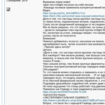
Сообщений: 2878
Внимание новая инфа!
«Для чего InSight посыпал на себя песком
Команда техников применила контринтуитивний мет
Видео
https://youtu.be/Zw_N4xSWROc?t=2
https://tech.24tv.ua/ru/zond-nasa-nasypal-solnechnye
Дело в том, что частицы песка крупнее частицы пы
то зерна песка, подхваченные ветром, подхватили
Сразу после проделанной процедуры от исследоват
Мы не были уверены, что это сработает, но очень р
– делится эмоциями член научной группы InSight М
Но, несмотря на успех, команда говорит, что неиз
сыпать песок не получится.
Внимание!
Немного добавилось ясности, насыпали на панель 
адсорбировал пыль, затем осыпался при развороте
- Причем здесь ветер?
Цитата
«Дело в том, что частицы песка крупнее частицы п
Все наоборот! Чем мельче размер, тем больше от
микрона, а галька или тем более крупные валуны, 
только Я знаю…
Чем сильнее ветер, тем более крупные фрагменты 
Типично «контринтуитивный метод» передачи инф
Обсуждаем?
То, что панели можно открывать и закрывать и на 
панелями ковшик наполненный песком.… И тут вдр
Заведомо ясно, что водить манипулятором над СП
И по обычной формальной логике обывателя, с эт
Подождем дальнейших подробностей, может даже с
Но пока ощущение что спецы работают под давлени
Примерно как Гервидс в теме радиометр рассказыв
https://youtu.be/OKWVYe1LWIc?t=165
«Цитата Костюшко:
«ЭКСПЕРИМЕНТАЛЬНАЯ ОШИБКА П.
http://www.sciteclibrary.ru/cgi-bin/yabb2/YaBB.pl?n
Вопрос, что было бы с карьерой Гервидс расскажи