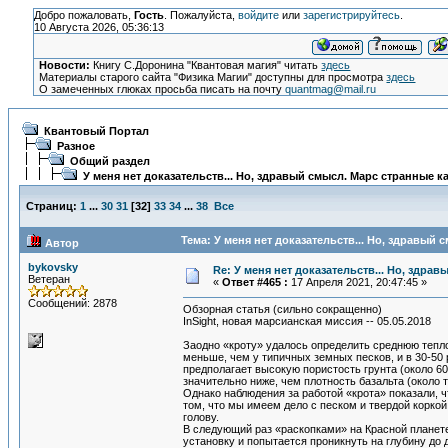
Добро пожаловать,
Гость
. Пожалуйста,
войдите
или
зарегистрируйтесь
.
10 Августа 2026, 05:36:13
Новости:
Книгу С.Доронина "Квантовая магия" читать
здесь
Материалы старого сайта "Физика Магии" доступны для просмотра
здесь
О замеченных глюках просьба писать на почту
quantmag@mail.ru
Квантовый Портал
Разное
Общий раздел
У меня нет доказательств... Но, здравый смысл. Марс странные к
Страниц:
1
...
30
31
[
32
]
33
34
...
38
Все
Тема: У меня нет доказательств... Но, здравый 
Автор
bykovsky
Re: У меня нет доказательств... Но, здра
Ветеран
«
Ответ #465 :
17 Апреля 2021, 20:47:45 »
Сообщений: 2878
Обзорная статья (сильно сокращенно)
InSight, новая марсианская миссия -- 05.05.2018
Заодно «кроту» удалось определить среднюю теплоп
меньше, чем у типичных земных песков, и в 30-50 
предполагает высокую пористость грунта (около 60
значительно ниже, чем плотность базальта (около 
Однако наблюдения за работой «крота» показали, 
том, что мы имеем дело с песком и твердой коркой
голову.
В следующий раз «раскопками» на Красной планет
установку и попытается проникнуть на глубину до