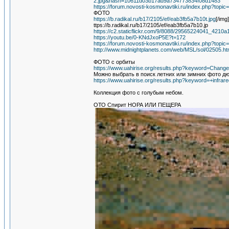
2.jpg&hash=10611d03b17ad9a734773834f08d1483
https://forum.novosti-kosmonavtiki.ru/index.php?topic
ФОТО
https://b.radikal.ru/b17/2105/ef/eab3fb5a7b10t.jpg
[/img]
ttps://b.radikal.ru/b17/2105/ef/eab3fb5a7b10.jp
https://c2.staticflickr.com/9/8088/29565224041_4210a
https://youtu.be/0-KNdJxoP5E?t=172
https://forum.novosti-kosmonavtiki.ru/index.php?topic
http://www.midnightplanets.com/web/MSL/sol/02505.ht
ФОТО с орбиты
https://www.uahirise.org/results.php?keyword=Chan
Можно выбрать в поиск летних или зимних фото дю
https://www.uahirise.org/results.php?keyword=+infra
Коллекция фото с голубым небом.
ОТО Спирит НОРА ИЛИ ПЕЩЕРА