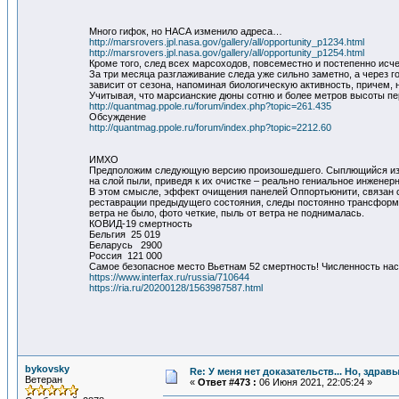
Много гифок, но НАСА изменило адреса…
http://marsrovers.jpl.nasa.gov/gallery/all/opportunity_p1234.html
http://marsrovers.jpl.nasa.gov/gallery/all/opportunity_p1254.html
Кроме того, след всех марсоходов, повсеместно и постепенно исче
За три месяца разглаживание следа уже сильно заметно, а через 
зависит от сезона, напоминая биологическую активность, причем
Учитывая, что марсианские дюны сотню и более метров высоты пер
http://quantmag.ppole.ru/forum/index.php?topic=261.435
Обсуждение
http://quantmag.ppole.ru/forum/index.php?topic=2212.60
ИМХО
Предположим следующую версию произошедшего. Сыплющийся из ко
на слой пыли, приведя к их очистке – реально гениальное инженер
В этом смысле, эффект очищения панелей Оппортьюнити, связан с 
реставрации предыдущего состояния, следы постоянно трансформир
ветра не было, фото четкие, пыль от ветра не поднималась.
КОВИД-19 смертность
Бельгия 25 019
Беларусь 2900
Россия 121 000
Самое безопасное место Вьетнам 52 смертность! Численность нас
https://www.interfax.ru/russia/710644
https://ria.ru/20200128/1563987587.html
bykovsky
Re: У меня нет доказательств... Но, здра
Ветеран
«
Ответ #473 :
06 Июня 2021, 22:05:24 »