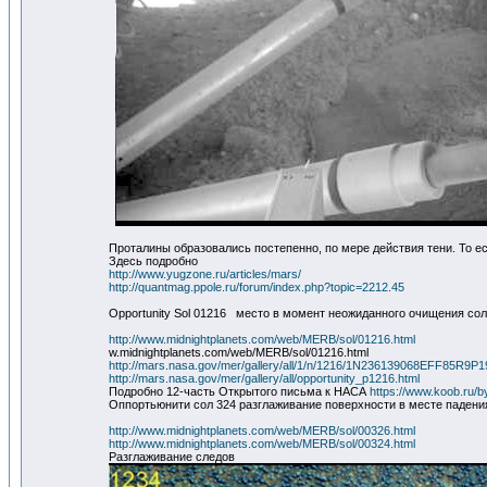
Проталины образовались постепенно, по мере действия тени. То е
Здесь подробно
http://www.yugzone.ru/articles/mars/
http://quantmag.ppole.ru/forum/index.php?topic=2212.45
Opportunity Sol 01216 место в момент неожиданного очищения с
http://www.midnightplanets.com/web/MERB/sol/01216.html
w.midnightplanets.com/web/MERB/sol/01216.html
http://mars.nasa.gov/mer/gallery/all/1/n/1216/1N236139068EFF85R9
http://mars.nasa.gov/mer/gallery/all/opportunity_p1216.html
Подробно 12-часть Открытого письма к НАСА
https://www.koob.ru/
Оппортьюнити сол 324 разглаживание поверхности в месте падени
http://www.midnightplanets.com/web/MERB/sol/00326.html
http://www.midnightplanets.com/web/MERB/sol/00324.html
Разглаживание следов