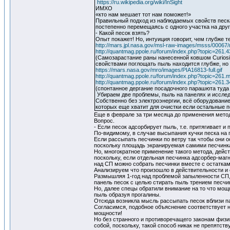
https://ru.wikipedia.org/wiki/InSight
ИМХО
«кто нам мешает тот нам поможет!»
Правильный подход из наблюдаемых свойств песка,
постепенно перемещаясь с одного участка на др
- Какой песок взять?
Опыт покажет! Но, интуиция говорит, чем глубже т
http://mars.jpl.nasa.gov/msl-raw-images/msss/000
http://quantmag.ppole.ru/forum/index.php?topic=261.4
(Самозарастание раны нанесенной ковшом Curiosit
свойствами поглощать пыль находится глубже, н
https://mars.nasa.gov/mro/images/PIA16813-full.gif
http://quantmag.ppole.ru/forum/index.php?topic=26
http://quantmag.ppole.ru/forum/index.php?topic=261.3
(спонтанное дергание посадочного парашюта туда
Убираем две проблемы, пыль на панелях и исслед
Собственно без электроэнергии, всё оборудование
которых еще хватит для очистки если остальные п
Еще в феврале за три месяца до применения мето
Вопрос.
- Если песок адсорбирует пыль, т.е. притягивает и
По-видимому, в случае высыпания кучки песка на п
Если рассыпать песчинки по ветру так чтобы они о
поскольку площадь экранируемая самими песчинка
Но, многократное применение такого метода, дейс
поскольку, если отдельная песчинка адсорбер-маг
над СП можно собрать песчинки вместе с остаткам
Анализируем что произошло в действительности и
Размышляя 1-год над проблемой запыленности СП, 
панель песок с целью стирать пыль трением песч
Но, далее спецы обратили внимание на то что мощн
пыль образуя прогалины.
Отсюда возникла мысль рассыпать песок вблизи па
Согласимся, подобное объяснение соответствует н
мощности!
Но без странного и противоречащего законам физи
собой, поскольку, такой способ никак не препятст