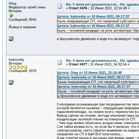
Oleg
Re: У меня нет доказательств... Но, здра
Модератор своей темы
«
Ответ #476 :
10 Июня 2021, 22:16:48 »
Ветеран
Цитата: bykovsky от 10 Июня 2021, 09:17:37
Сообщений: 8943
пыль покрывающая СП, это «мертвый субстрат» а
Цитата: bykovsky от 10 Июня 2021, 09:17:37
Йожык в нирване
пыль – основной кандидат на роль активатора «бр
а броуновское движение в воде кто активирует тогд
bykovsky
Re: У меня нет доказательств... Но, здра
Ветеран
«
Ответ #477 :
11 Июня 2021, 04:32:54 »
Сообщений: 2878
Цитата: Oleg от 10 Июня 2021, 22:16:48
Цитата: bykovsky от 10 Июня 2021, 09:17:37
пыль покрывающая СП, это «мертвый субстрат» а
Цитата: bykovsky от 10 Июня 2021, 09:17:37
пыль – основной кандидат на роль активатора «б
а броуновское движение в воде кто активирует тог
Голограмма возникающая при посредничестве прог
которой являются пылинки – передающие информац
параллелепипедах, но скорее всего, переносчик в
Вывод сделан на основе, метода опыления (жму рук
конденсации пылевой пленки на поверхности СП.
- Чем еще можно объяснить возрастание электрич
Сия тайна велика есть, но если бы я написал, что
электроэнергии, некто обратил внимание на корре
направлен на СП и бай! Всё получилось…
А где спрятан разум в частицах или между ними – н