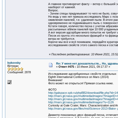
А главное противоречит факту – ветер с большей 
наоборот от камней.
Вопрос.
- Зачем спецы придумывают то чего не было, озв
Но ведь у них нет приказа исследовать Марс с по
оживления панелей, т.е. удаления пыли. В итоге 
одновременно не поднимавшего пыль с поверхно
Кстати говоря, количество песка с учетом абрази
рассыпанных вблизи панелей при 10 000 угаданных
А вот версия адсорбции много попыток не требует
Песок из грунта это несколько фракций и та фракц
ветра не требуется.
Короче мы все и всё понимаем, передайте куратор
исследованию свойств этого самого песка и сост
«
Последнее редактирование: 10 Июня 2021, 15:5
bykovsky
Re: У меня нет доказательств... Но, здра
Ветеран
«
Ответ #475 :
10 Июня 2021, 09:17:37 »
Сообщений: 2878
Исследование адсорбционных свойств отдельных 
Eighth International Conference on Mars (2014)
Внимание!
Фото может не открыться! Прямая ссылка ниже.
ФОТО
http://galspace.spb.ru/phpBB2/download/file.php?id=1
http://mars.jpl.nasa.gov/multimedia/images/?ImageID=
http://mars.jpl.nasa.gov/multimedia/images/?ImageID=
http://mars.jpl.nasa.gov/multimedia/images/?s=1126
Curiosity at Gale Crater, Mars: Characterization and 
http://mars.jpl.nasa.gov/files/msl/Science-2013-Blake-.
Диаметр показанных двух фракций песка, отличаетс