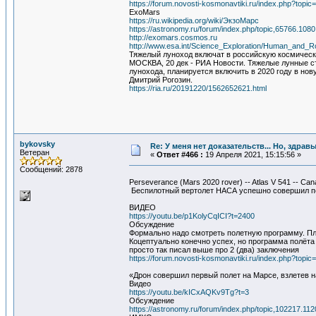
https://forum.novosti-kosmonavtiki.ru/index.php?topi
ExoMars
https://ru.wikipedia.org/wiki/ЭкзоМарс
https://astronomy.ru/forum/index.php/topic,65766.1080
http://exomars.cosmos.ru
http://www.esa.int/Science_Exploration/Human_and_Ro
Тяжелый луноход включат в российскую космическ
МОСКВА, 20 дек - РИА Новости. Тяжелые лунные с
лунохода, планируется включить в 2020 году в но
Дмитрий Рогозин.
https://ria.ru/20191220/1562652621.html
bykovsky
Re: У меня нет доказательств... Но, здра
Ветеран
«
Ответ #466 :
19 Апреля 2021, 15:15:56 »
Сообщений: 2878
Perseverance (Mars 2020 rover) -- Atlas V 541 -- Can
Беспилотный вертолет НАСА успешно совершил п
ВИДЕО
https://youtu.be/p1KolyCqICI?t=2400
Обсуждение
Формально надо смотреть полетную программу. Пла
Коцептуально конечно успех, но программа полёта
просто так писал выше про 2 (два) заключения
https://forum.novosti-kosmonavtiki.ru/index.php?topi
«Дрон совершил первый полет на Марсе, взлетев на
Видео
https://youtu.be/kICxAQKv9Tg?t=3
Обсуждение
https://astronomy.ru/forum/index.php/topic,102217.112