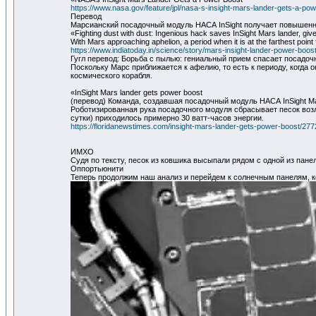
https://www.nasa.gov/feature/jpl/nasa-s-insight-mars-lander-gets-a-po
Перевод
Марсианский посадочный модуль НАСА InSight получает повышен
«Fighting dust with dust: Ingenious hack saves InSight Mars lander, give
With Mars approaching aphelion, a period when it is at the farthest point 
https://www.indiatoday.in/science/story/mars-insight-lander-power-boo
Гугл перевод: Борьба с пылью: гениальный прием спасает посадоч
Поскольку Марс приближается к афелию, то есть к периоду, когда 
космического корабля.
«InSight Mars lander gets power boost
(перевод) Команда, создавшая посадочный модуль НАСА InSight M
Роботизированная рука посадочного модуля сбрасывает песок возл
сутки) приходилось примерно 30 ватт-часов энергии.
https://floridanewstimes.com/insight-mars-lander-gets-power-boost/277
ИМХО
Судя по тексту, песок из ковшика высыпали рядом с одной из пане
Оппортьюнити
Теперь продолжим наш анализ и перейдем к солнечным панелям, к