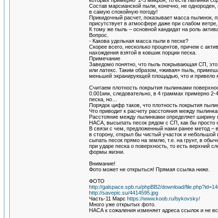
которых примерно 2-3 микрон, то есть пылинки со
Состав марсианской пыли, конечно, не однороден, 
в самую спокойную погоду!
Прикидочный расчет, показывает масса пылинок, п
присутствует в атмосфере даже при слабом ветре,
К тому же пыль – основной кандидат на роль акт
Вопрос.
- Какова удельная масса пыли в песке?
Скорее всего, несколько процентов, причем с ак
нахождения взятой в ковшик порции песка.
Примечание
Заведомо понятно, что пыль покрывающая СП, это 
или латекс. Таким образом, «живая» пыль, приме
меньшей экранирующей площадью, что и привело 
Считаем плотность покрытия пылинками поверхност
0.001мм, следовательно, в 4 граммах примерно 2-
песка, но…
Порядок цифр таков, что плотность покрытия пыли
Что приводит к расчету расстояния между пылинк
Расстояние между пылинками определяет ширину пр
НАСА, высыпать песок рядом с СП, как бы просто 
В связи с чем, предложенный нами ранее метод – в
в сторону, открыл бы чистый участок и небольшой
сыпать песок прямо на землю, т.е. на грунт, в об
при ударе песка о поверхность, то есть верхний с
формы жизни.
Внимание!
Фото может не открыться! Прямая ссылка ниже.
ФОТО
http://galspace.spb.ru/phpBB2/download/file.php?id=1
http://savepic.su/4414595.jpg
Часть-11 Марс
https://www.koob.ru/bykovsky/
Много уже открытых фото.
НАСА к сожаления изменяет адреса ссылок и не всЁ