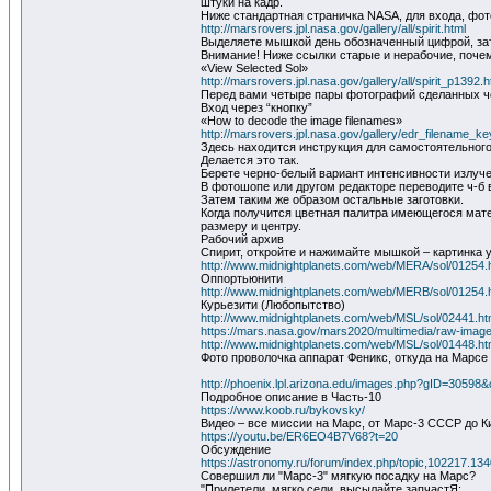
штуки на кадр.
Ниже стандартная страничка NASA, для входа, ф
http://marsrovers.jpl.nasa.gov/gallery/all/spirit.html
Выделяете мышкой день обозначенный цифрой, за
Внимание! Ниже ссылки старые и нерабочие, почему
«View Selected Sol»
http://marsrovers.jpl.nasa.gov/gallery/all/spirit_p1392.h
Перед вами четыре пары фотографий сделанных ч
Вход через “кнопку”
«How to decode the image filenames»
http://marsrovers.jpl.nasa.gov/gallery/edr_filename_ke
Здесь находится инструкция для самостоятельног
Делается это так.
Берете черно-белый вариант интенсивности излуч
В фотошопе или другом редакторе переводите ч-б 
Затем таким же образом остальные заготовки.
Когда получится цветная палитра имеющегося мате
размеру и центру.
Рабочий архив
Спирит, откройте и нажимайте мышкой – картинка 
http://www.midnightplanets.com/web/MERA/sol/01254.
Оппортьюнити
http://www.midnightplanets.com/web/MERB/sol/01254.
Курьезити (Любопытство)
http://www.midnightplanets.com/web/MSL/sol/02441.ht
https://mars.nasa.gov/mars2020/multimedia/raw-image
http://www.midnightplanets.com/web/MSL/sol/01448.ht
Фото проволочка аппарат Феникс, откуда на Марсе 
http://phoenix.lpl.arizona.edu/images.php?gID=30598
Подробное описание в Часть-10
https://www.koob.ru/bykovsky/
Видео – все миссии на Марс, от Марс-3 СССР до К
https://youtu.be/ER6EO4B7V68?t=20
Обсуждение
https://astronomy.ru/forum/index.php/topic,102217.134
Совершил ли "Марс-3" мягкую посадку на Марс?
"Прилетели, мягко сели, высылайте запчастЯ: