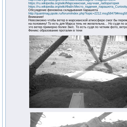
https://ru.wikipedia.org/wiki/Марсианская_научная_лаборатория
https://ru.wikipedia.org/wiki/Файл:Место_падения_парашюта_Curiosity
Обсуждение феномена складывания парашюта
http://quantmag.ppole.ru/forum/index.php?topic=2212.msg58479#msg5
Внимание!
Невозможно чтобы ветер в марсианской атмосфере смог бы перем
на половину! То есть для Марса тень не желательна… Но судя по 
это ветер примерно более 3м/с. То есть судя по четким фото, ветр
Феникс образование проталин в тени