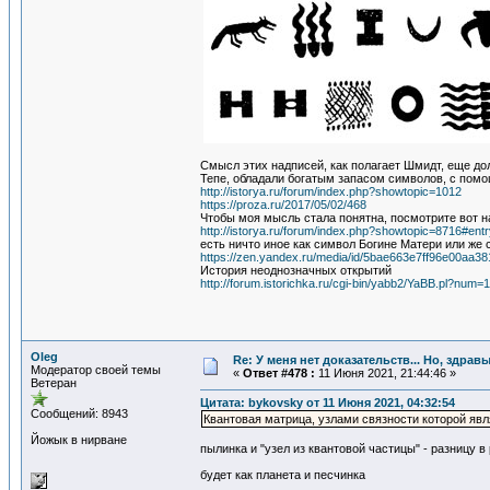
Смысл этих надписей, как полагает Шмидт, еще до
Тепе, обладали богатым запасом символов, с пом
http://istorya.ru/forum/index.php?showtopic=1012
https://proza.ru/2017/05/02/468
Чтобы моя мысль стала понятна, посмотрите вот н
http://istorya.ru/forum/index.php?showtopic=8716#en
есть ничто иное как символ Богине Матери или же 
https://zen.yandex.ru/media/id/5bae663e7ff96e00aa3
История неоднозначных открытий
http://forum.istorichka.ru/cgi-bin/yabb2/YaBB.pl?nu
Oleg
Re: У меня нет доказательств... Но, здра
Модератор своей темы
«
Ответ #478 :
11 Июня 2021, 21:44:46 »
Ветеран
Цитата: bykovsky от 11 Июня 2021, 04:32:54
Сообщений: 8943
Квантовая матрица, узлами связности которой я
Йожык в нирване
пылинка и "узел из квантовой частицы" - разницу 
будет как планета и песчинка