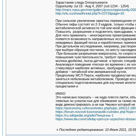
Зарастание следа Оппортьюнити
Opportunity Jul 15 - Aug 4, 2007 (sol 1234 - 1254)
http://mars.nasa.gov/mer/gallery/press/opportunity/
http://sfu.su/showthread.php?t=2372&page=16
При сильном увеличении заметны перемещения отд
Обычно гифы состоят из 2-3 кадров, только чтобы
метаболической активности той или иной фракции
Повысить разрешение и подсветить присадками, ч
Для чего применить – многократное проветривание,
появится возможность направленных исследований
невидимых фракций песка и наработанных приемо
При детальном исследовании, например, растворе
при выборе образцов песчинок, по месту нахождени
При большом разрешении микроскопа, по скорости
повышения чувствительности, требует применения
молока дробилки, пьеза датчиков и прочих специф
Анализируя поведение «песка» во времени с их к
стимулируя наиболее активных, пробуждая аппети
добавок – китайской или американской кухни.
Предположу МСЛ Перси, наиболее продвинутая мод
заняться небелковым метаболизмом. Проводя иссл
специально подготовленными для изучения аппети
процветания и
ИМХО
Это написано показать – не надо плести лапти, о
тяжелые но ухватистые для обнимания за талию ок
виде демонстрировать а не как Чжужун который не
https://astronomy.ru/forum/index.php/topic,184212.180
https://forum.novosti-kosmonavtiki.ru/index.php?topic
https://ru.wikipedia.org/wiki/Тяньвэнь-1
https://www.dw.com/ru/kitaj-vpervye-uspeshno-dosta
«
Последнее редактирование: 10 Июня 2021, 15:5