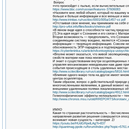
Вопрос
«что произойдет с пылью, если вычислительные с
https://www.bbc.com/russian/features-37606083
«Назовите мне любой объект, который по вашему мн
больше и больше информации и все меньше и мен
http://www.trinitas.ru/rus/doc/0001/005a/1457-vz.pdf
«Отстаивая свое мнение, мы принимаем на себя о
http://pro-u4ot.info/files/books/sheinov.pdf
«В явном виде идея о способности частиц предсказ
[7].Эта идея ведет к Сознанию и его связи с Мате
Вторая возможность — предположить, что Сознание
соединяющим систему воедино, является «Сознан
информации — творящую информацию. Совсем неда
обоснованность ЭПР-парадокса и подтверждающие 
https://cyberleninka.ru/article/n/kontseptsiya-ustoyc
«Вполне может оказаться, что живой эволюционирую
свойств материи нам пока неизвестных.
И знает о существовании внутри осцилляционных пр
управляя механизмами неведомыми нам даже прибли
события происходящие в столь удаленных местах к
http://www.sciteclibrary.ru/rus/catalog/pages/5816.html
«Влияние одного макро тела на другое имеет множ
центра осциллятора.
Таким образом, вопрос о действительной природе р
многочисленными явлениями, в данный момент на
внешними удаленными полями локализованных об
http://www.sciteclibrary.ru/rus/catalog/pages/4912.html
Гелиогеофизические эффекты нелокальности – те
http://www.chronos.msu.ru/old/RREPORTS/korotaev_e
ИМХО
Какая-то странная расточительность – бесчисленно
направления развития решения совершается опоср
возникает новая сущность – категория Z/
https://youtu.be/HUdGRpelLAg?t=837
http://quantmag.ppole.ru/forum/index.php?topic=57