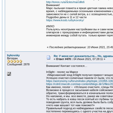
http://tonos.ru/articles/marslife6
Внимание!
Марс пыльная планета и яркая цветная гамма нев
время, с наблюдаемыми сезонными изменениями ц
зависимости не с силой ветра, а с освещенностью, 
Подробно дюны в 11 и 12 части
https://www.koob.ru/bykovsky/
ИМХО
Пользуясь нехитрыми настройками вы и сами може
олигархов с прокурорами и инфекционистами дела
инженеров между собой путать только время терят
«
Последнее редактирование: 10 Июня 2021, 15:4
bykovsky
Re: У меня нет доказательств... Но, здра
Ветеран
«
Ответ #470 :
04 Июня 2021, 07:28:11 »
Сообщений: 2878
Внимание! Контакт состоялся…
InSight - геолог на Марсе
«Марсианский зонд InSight получил прирост мощн
Успешно очистил солнечные панели от пыли, что п
https://astronomy.ru/forum/index.php/topic,131955.106
https://cdn0.tnwcdn.com/wp-content/blogs.dir/1/files/
Как именно, геолог – «Успешно очистил», спецы Н
Возможно в процессе засыпания кабеля сейсмомет
обратно, трансформироваться в изначальное полож
Но напомню, и мы. все вместе, ранее им советова
То есть набрать в ковш песок взятый из глубины 
поведения грунта, вся пыль должна была быть соб
««кто нам мешает тот нам поможет!»
Правильный подход из наблюдаемых свойств песка,
постепенно перемещаясь с одного участка на дру