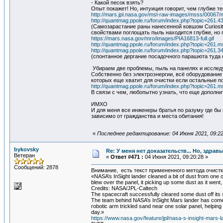
- Какой песок взять?
Опыт покажет! Но, интуиция говорит, чем глубже т
http://mars.jpl.nasa.gov/msl-raw-images/msss/000
http://quantmag.ppole.ru/forum/index.php?topic=261.4
(Самозарастание раны нанесенной ковшом Curiosit
свойствами поглощать пыль находится глубже, но
https://mars.nasa.gov/mro/images/PIA16813-full.gif
http://quantmag.ppole.ru/forum/index.php?topic=26
http://quantmag.ppole.ru/forum/index.php?topic=261.3
(спонтанное дергание посадочного парашюта туда 
Убираем две проблемы, пыль на панелях и исследу
Собственно без электроэнергии, всё оборудование
которых еще хватит для очистки если остальные п
http://quantmag.ppole.ru/forum/index.php?topic=26
В связи с чем, любопытно узнать, что еще допол
ИМХО
И для меня все инженеры братья по разуму где бы
зависимо от гражданства и места обитания!
«
Последнее редактирование: 04 Июня 2021, 09:2
bykovsky
Re: У меня нет доказательств... Но, здра
Ветеран
«
Ответ #471 :
04 Июня 2021, 09:20:28 »
Сообщений: 2878
Внимание, есть текст примененного метода очистк
«NASA’s InSight lander cleaned a bit of dust from one of
blew over the panel, it picking up some dust as it went, 
Credits: NASA/JPL-Caltech
The spacecraft successfully cleared some dust off its so
The team behind NASA’s InSight Mars lander has come u
robotic arm trickled sand near one solar panel, helping
day.»
https://www.nasa.gov/feature/jpl/nasa-s-insight-mars-