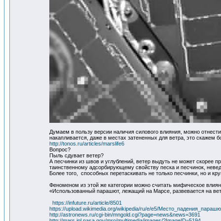
Думаем в пользу версии наличия силового влияния, можно отнести
накапливается, даже в местах затененных для ветра, это скажем б
http://tonos.ru/articles/marslife6
Вопрос?
Пыль сдувает ветер?
А песчинки из швов и углублений, ветер выдуть не может скорее п
таинственному адсорбирующему свойству песка и песчинок, неве
Более того, способных перетаскивать не только песчинки, но и 
Феноменом из этой же категории можно считать мифическое влиян
«Использованный парашют, лежащий на Марсе, развевается на ве
https://infuture.ru/article/8501
https://upload.wikimedia.org/wikipedia/ru/e/e5/Место_падения_парашют
http://astronews.ru/cgi-bin/mngold.cgi?page=news&news=3691
http://mars.jpl.nasa.gov/mro/multimedia/images/?ImageID=5194