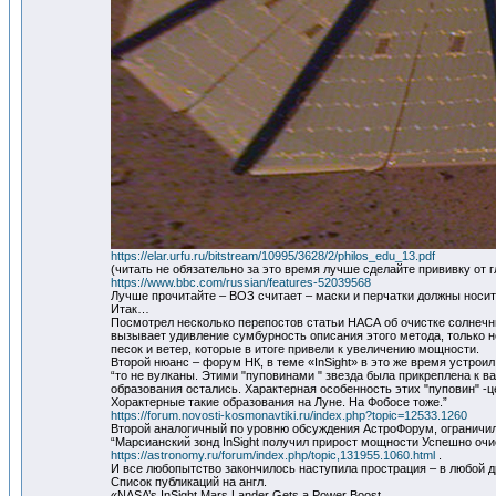
https://elar.urfu.ru/bitstream/10995/3628/2/philos_edu_13.pdf
(читать не обязательно за это время лучше сделайте прививку от 
https://www.bbc.com/russian/features-52039568
Лучше прочитайте – ВОЗ считает – маски и перчатки должны носить 
Итак…
Посмотрел несколько перепостов статьи НАСА об очистке солнечн
вызывает удивление сумбурность описания этого метода, только 
песок и ветер, которые в итоге привели к увеличению мощности.
Второй нюанс – форум НК, в теме «InSight» в это же время устрои
“то не вулканы. Этими "пуповинами " звезда была прикреплена к ва
образования остались. Характерная особенность этих "пуповин" -ц
Хорактерные такие образования на Луне. На Фобосе тоже.”
https://forum.novosti-kosmonavtiki.ru/index.php?topic=12533.1260
Второй аналогичный по уровню обсуждения АстроФорум, огранич
“Марсианский зонд InSight получил прирост мощности Успешно очи
https://astronomy.ru/forum/index.php/topic,131955.1060.html
.
И все любопытство закончилось наступила прострация – в любой др
Список публикаций на англ.
«NASA’s InSight Mars Lander Gets a Power Boost