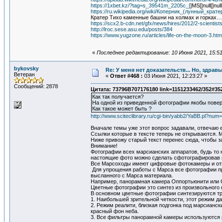
https://1xbet.kz/?tag=s_39541m_2205c_[
]MS[]null[]n
https://ru.wikipedia.org/wiki/Коперник_(лунный_крате
Кратер Тихо каменные башни на холмах и горках…
https://scx2.b-cdn.net/gfx/news/hires/2012/2-scientist
http://lroc.sese.asu.edu/posts/384
https://www.yugzone.ru/articles/life-on-the-moon-3.htm
«
Последнее редактирование: 10 Июня 2021, 15:5
bykovsky
Re: У меня нет доказательств... Но, здра
Ветеран
«
Ответ #468 :
03 Июня 2021, 12:23:27 »
Сообщений: 2878
Цитата: 73796B707176180 link=1151233462/352#35
Как так получается?
На одной из приведенной фотографии якобы повер
Как такое может быть ?
http://www.sciteclibrary.ru/cgi-bin/yabb2/YaBB.pl?n
Вначале темы уже этот вопрос задавали, отвечаю 
Ссылки которые в тексте теперь не открываются. 
Ниже привожу старый текст перенес сюда, чтобы за
Внимание!
Фотографии всех марсианских аппаратов, будь то 
настоящие фото можно сделать сфотографировав из
Все Марсоходы имеют цифровые фотокамеры и отп
Для упрощения работы с Марса все фотографии при
высланного с Марса материала.
Например, панорамная камера Оппортьюнити или Cu
Цветные фотографии это синтез из произвольного 
В основном цветные фотографии синтезируются тр
1. Наибольшей зрительной четкости, этот режим д
2. Режим реалити, близкая подгонка под марсианск
красный фон неба.
3. Все фильтры панорамной камеры используются р