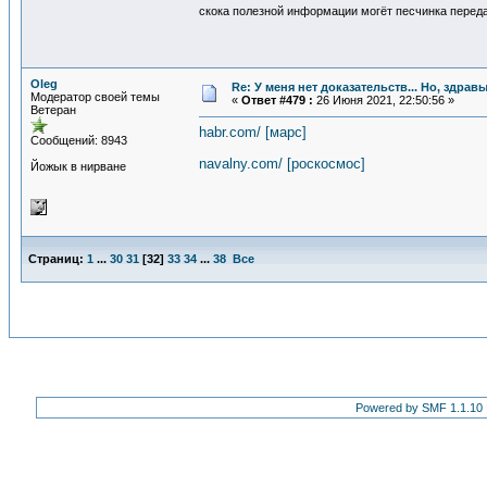
скока полезной информации могёт песчинка переда
Oleg
Re: У меня нет доказательств... Но, здра
Модератор своей темы
«
Ответ #479 :
26 Июня 2021, 22:50:56 »
Ветеран
habr.com/ [марс]
Сообщений: 8943
navalny.com/ [роскосмос]
Йожык в нирване
Страниц:
1
...
30
31
[
32
]
33
34
...
38
Все
Powered by SMF 1.1.10