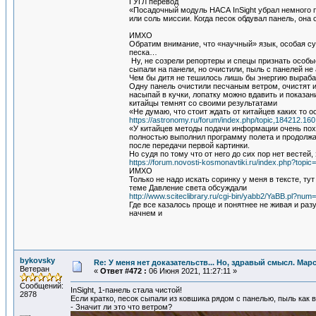
ГУГЛ перевод
«Посадочный модуль НАСА InSight убрал немного п
или соль миссии. Когда песок обдувал панель, она
ИМХО
Обратим внимание, что «научный» язык, особая суп
песка…
Ну, не созрели репортеры и спецы признать особые
сыпали на панели, но очистили, пыль с панелей не
Чем бы дитя не тешилось лишь бы энергию выраба
Одну панель очистили песчаным ветром, очистят и 
насыпай в кучки, лопатку можно вдавить и показан
китайцы темнят со своими результатами
«Не думаю, что стоит ждать от китайцев каких то 
https://astronomy.ru/forum/index.php/topic,184212.160
«У китайцев методы подачи информации очень похож
полностью выполнил программу полета и продолжае
после передачи первой картинки.
Но судя по тому что от него до сих пор нет вестей
https://forum.novosti-kosmonavtiki.ru/index.php?topic
ИМХО
Только не надо искать соринку у меня в тексте, т
теме Давление света обсуждали
http://www.sciteclibrary.ru/cgi-bin/yabb2/YaBB.pl?n
Где все казалось проще и понятнее не живая и раз
начнем и
bykovsky
Re: У меня нет доказательств... Но, здравый смысл. Мар
Ветеран
«
Ответ #472 :
06 Июня 2021, 11:27:11 »
Сообщений:
InSight, 1-панель стала чистой!
2878
Если кратко, песок сыпали из ковшика рядом с панелью, пыль как 
- Значит ли это что ветром?