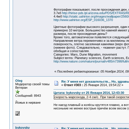
Фотографии показывают, после прохождения дюн, 
3.7кб
http://hirise-pds.lpl.arizona.edu/PDS/EXT
4.4мб
http://static.uahirise.org/images/wallpaper/25
http://www.uahirise.org/ESP_016036_1370
Цветные фотографии высокого разрешения, один 
примерно 10 метров. Большинство камней имеют р
размера, после прохождения дюны?
Кроме того, автоматически появляется следующий
Направление ветра переменчиво и за миллионы ле
поверхность, плотно засеянная камнями (верх фо
(нижнее фото). Следовательно, - «камни» растут.
обобщая и сопоставляя.
Categories: Mars, Dune Migration, movement
Subject terms: Planetary sciences, Earth sciences, Ea
http://www.nature.com/nature/journal/v485/n7398/full/
«
Последнее редактирование: 05 Ноября 2014, 09
Oleg
Re: У меня нет доказательств... Но, здра
Модератор своей темы
«
Ответ #303 :
25 Января 2014, 19:54:22 »
Ветеран
Цитата: bykovsky от 25 Января 2014, 12:43:30
Сообщений: 8943
скорость марсохода, 2-4 см/c. При такой скорост
Йожык в нирване
Не наезд плавный а колёсы крутятся плавно, а во
низэнькие не менее вострые причём всем весом (со
bykovsky
Re: У меня нет доказательств... Но, здра