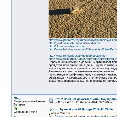
http://www.gradremstroy.ru/news/dvizhushhiesya-kamn
http://tyrist.biz/north-america/smerti.html
http://ukhtoma.ru/kamni1.htm
http://www.thelivingmoon.com/43ancients/02files/Ear
http://www.frontiernet.net/~docbob/boulder.htm
http://www.liveinternet.ru/tags/%E4%E2%E8
Перемещение камней в долине Смерти, имеет при
вращательного движения льдины. Крупные камни им
камней должен быть длиннее, совершая синусоиду
Разумеется с учетом изменения направления ветра
пальцами два-три фломастера, и проведя ладонью 
сближаться и удаляться, достаточно близко восп
касается марсианских камней и борозд, оставляемы
Oleg
Re: У меня нет доказательств... Но, здра
Модератор своей темы
«
Ответ #313 :
28 Января 2014, 20:25:04 »
Ветеран
Цитата: bykovsky от 28 Января 2014, 08:24:14
Сообщений: 8943
Долина Смерти
http://www.zapovedniki-mira.com/nation_parks_usa/1