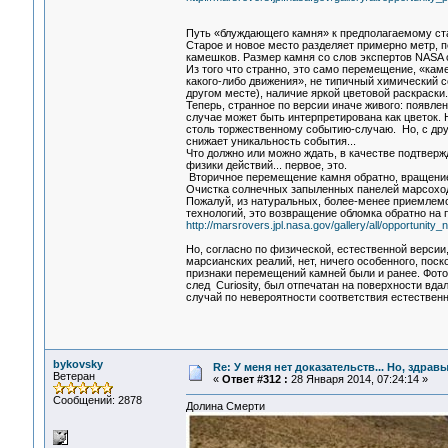
Путь «блуждающего камня» к предполагаемому стар
Старое и новое место разделяет примерно метр, п
камешков. Размер камня со слов экспертов NASA с
Из того что странно, это само перемещение, «кам
какого-либо движения», не типичный химический с
другом месте), наличие яркой цветовой раскраски
Теперь, странное по версии иначе живого: появл
случае может быть интерпретирована как цветок. Н
столь торжественному событию-случаю. Но, с друг
снижает уникальность события...
Что должно или можно ждать, в качестве подтвер
физики действий... первое, это.
Вторичное перемещение камня обратно, вращение 
Очистка солнечных запыленных панелей марсоход
Пожалуй, из натуральных, более-менее приемлемо
технологий, это возвращение обломка обратно на 
http://marsrovers.jpl.nasa.gov/gallery/all/opportunity_
Но, согласно по физической, естественной версии
марсианских реалий, нет, ничего особенного, пос
признаки перемещений камней были и ранее. Фот
след Curiosity, был отпечатан на поверхности вд
случай по невероятности соответствия естествен
bykovsky
Re: У меня нет доказательств... Но, здра
Ветеран
«
Ответ #312 :
28 Января 2014, 07:24:14 »
Сообщений: 2878
Долина Смерти