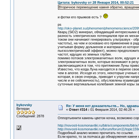
Цитата: bykovsky от 28 Января 2014, 00:52:21
Вторичное перемещение камня обратно, вращение 
и фотки его прыжков есть ?
ps
http://oko-planet.su/phenomen/phenomenscience/2099
Кварц (SiO2) минерал, обладающий интересными ф
разность электрических потенциалов при их меха
током они начинают генерировать ультразвук - об
частоты), на чем и основано его применение в рад
учитывая форму дольменов и материал из которо
пьезоэлектрический эффект), можно предположить
частот, идущих из земных глубин.
помимо потоков электромагнитных волн, идущих и
электромагнитных волн, которые возникают в резу
заключающаяся в том, что притяжение Луны приво
Известно, что когда Луна находится в перигее св
чем в апогее. Исходя из этого, некоторые ученые
которая, в свою очередь, приводит к упругим напр
числе и ее сейсмичность), обусловлены взаимоде
суточные вертикальные колебания земной коры за 
bykovsky
Re: У меня нет доказательств... Но, здра
Ветеран
«
Ответ #314 :
01 Февраля 2014, 02:46:26 »
Сообщений: 2878
Оппортьюнити камень-цветок-кочка, возможно со
http://novosti-kosmonavtiki.ru/bitrix/components/bitr
http://novosti-kosmonavtiki.ru/forum/forum11/topic
Подробный анализ можно прочитать по ссылке.
Если кратко, то за полчаса до обнаружения камня