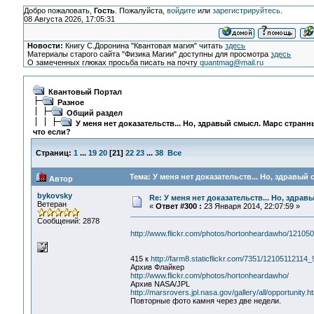
Добро пожаловать,
Гость
. Пожалуйста,
войдите
или
зарегистрируйтесь
.
08 Августа 2026, 17:05:31
Новости:
Книгу С.Доронина "Квантовая магия" читать
здесь
Материалы старого сайта "Физика Магии" доступны для просмотра
здесь
О замеченных глюках просьба писать на почту
quantmag@mail.ru
Квантовый Портал
Разное
Общий раздел
У меня нет доказательств... Но, здравый смысл. Марс странн
что если?
Страниц:
1
...
19
20
[
21
]
22
23
...
38
Все
Тема: У меня нет доказательств... Но, здравый
Автор
bykovsky
Re: У меня нет доказательств... Но, здра
Ветеран
«
Ответ #300 :
23 Января 2014, 22:07:59 »
Сообщений: 2878
http://www.flickr.com/photos/hortonheardawho/121050
415 к
http://farm8.staticflickr.com/7351/1210511211
Архив Флайкер
http://www.flickr.com/photos/hortonheardawho/
Архив NASA/JPL
http://marsrovers.jpl.nasa.gov/gallery/all/opportunity.h
Повторные фото камня через две недели.