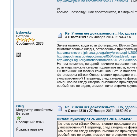
http://www.youtube.com/watch?v=fO1-ZzNdVSI
- Сме
ps
Космос - безвоздушное пространство, и смерчей 
bykovsky
Re: У меня нет доказательств... Но, здра
Ветеран
«
Ответ #309 :
26 Января 2014, 21:44:47 »
Сообщений: 2878
Зачем намеки, когда есть фотографии. Вблизи Спи
многочисленные следы, оставленные при прохожд
http://marsrovers.jpl.nasa.gov/gallery/press/spirit/20
http://apod.nasa.gov/apod/image/0504/dustdevil5_spirit
http://blogs.agu.org/martianchronicles/2012/03/08/sp
Но тем не менее, ни одной песчинки на солнечных
есть марсианские смерчи поднимают пыль, но не 
Ни песчинок, ни мелких камешков, нет на панелях 
Фото смерча вблизи Оппортьюнити прошедшего в эт
умозаключения? Например, след смерча на фотог
камешков по следу смерча, вызванное прохожден
особый, его не видно, и смерч ничего кроме крупн
Oleg
Re: У меня нет доказательств... Но, здра
Модератор своей темы
«
Ответ #310 :
27 Января 2014, 18:52:50 »
Ветеран
Цитата: bykovsky от 26 Января 2014, 22:44:47
Сообщений: 8943
Фото смерча вблизи Оппортьюнити прошедшего в эт
умозаключения? Например, след смерча на фотог
Йожык в нирване
камешков по следу смерча, вызванное прохожден
особый, его не видно, и смерч ничего кроме круп