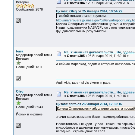
Ветеран
«
Ответ #304 :
25 Января 2014, 22:28:20 »
Сообщений: 2878
Цитата: Oleg от 25 Января 2014, 19:54:22
- любой металл станет хрупким..
http://marsrovers.jpl.nasa.gov/gallery/all/opportunity.h
Колеса Оппортьюнити абсолютно целые, а прорабо
Наши поздравления NASA/JPL со столь уникальны
фундаментальным результатам.
terra
Re: У меня нет доказательств... Но, здра
Модератор своей темы
«
Ответ #305 :
26 Января 2014, 11:32:16 »
Ветеран
А сейчас марсоход, рядом с которым оказалась с
Сообщений: 1811
Audi, vide, tace - si vis vivere in pace.
Oleg
Re: У меня нет доказательств... Но, здра
Модератор своей темы
«
Ответ #306 :
26 Января 2014, 11:49:16 »
Ветеран
Цитата: terra от 26 Января 2014, 12:32:16
Сообщений: 8943
Колеса Оппортьюнити абсолютно целые, а прорабо
Йожык в нирване
значит катаклизьма не было .. камнедробительного
Несостоятельные идеи - у вас - какие - то взрыв
микрофонов и датчиков толчков-ударов, и наса бу
негодные.. скрыли даже от себя..