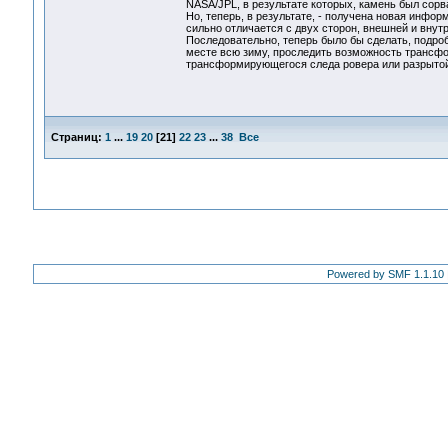
NASA/JPL, в результате которых, камень был сорв
Но, теперь, в результате, - получена новая инфо
сильно отличается с двух сторон, внешней и внут
Последовательно, теперь было бы сделать, подробн
месте всю зиму, проследить возможность трансфо
трансформирующегося следа ровера или разрытой 
Страниц:
1
...
19
20
[
21
]
22
23
...
38
Все
Powered by SMF 1.1.10