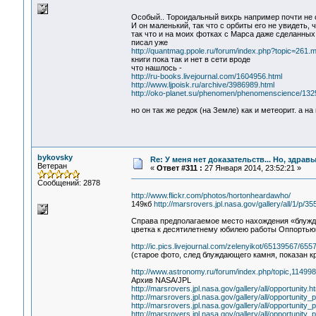
Особый.. Тороидальный вихрь например почти не о
И он маленький, так что с орбиты его не увидеть,
так что и на моих фотках с Марса даже сделанных 
писал уже
http://quantmag.ppole.ru/forum/index.php?topic=26
книги пока так и нет в сети вроде
что нашлось -
http://ru-books.livejournal.com/1604956.html
http://www.ljpoisk.ru/archive/3986989.html
http://oko-planet.su/phenomen/phenomenscience/132575
но он так же редок (на Земле) как и метеорит. а 
bykovsky
Re: У меня нет доказательств... Но, здра
Ветеран
«
Ответ #311 :
27 Января 2014, 23:52:21 »
Сообщений: 2878
http://www.flickr.com/photos/hortonheardawho/
149кб
http://marsrovers.jpl.nasa.gov/gallery/all
Справа предполагаемое место нахождения «блужда
цветка к десятилетнему юбилею работы Оппортью
http://ic.pics.livejournal.com/zelenyikot/65139567/6557
(старое фото, след блуждающего камня, показан 
http://www.astronomy.ru/forum/index.php/topic,114
Архив NASA/JPL
http://marsrovers.jpl.nasa.gov/gallery/all/opportunity.h
http://marsrovers.jpl.nasa.gov/gallery/all/opportunity_
http://marsrovers.jpl.nasa.gov/gallery/all/opportunity_
http://marsrovers.jpl.nasa.gov/gallery/all/opportunity_