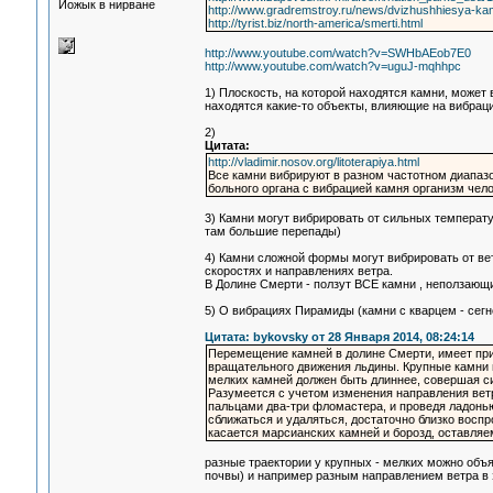
Йожык в нирване
http://www.gradremstroy.ru/news/dvizhushhiesya-kamn
http://tyrist.biz/north-america/smerti.html
http://www.youtube.com/watch?v=SWHbAEob7E0
http://www.youtube.com/watch?v=uguJ-mqhhpc
1) Плоскость, на которой находятся камни, может 
находятся какие-то объекты, влияющие на вибрац
2)
Цитата:
http://vladimir.nosov.org/litoterapiya.html
Все камни вибрируют в разном частотном диапазо
больного органа с вибрацией камня организм чел
3) Камни могут вибрировать от сильных температур
там большие перепады)
4) Камни сложной формы могут вибрировать от вет
скоростях и направлениях ветра.
В Долине Смерти - ползут ВСЕ камни , неползающи
5) О вибрациях Пирамиды (камни с кварцем - сегн
Цитата: bykovsky от 28 Января 2014, 08:24:14
Перемещение камней в долине Смерти, имеет при
вращательного движения льдины. Крупные камни и
мелких камней должен быть длиннее, совершая с
Разумеется с учетом изменения направления ветр
пальцами два-три фломастера, и проведя ладонью
сближаться и удаляться, достаточно близко восп
касается марсианских камней и борозд, оставляем
разные траектории у крупных - мелких можно объя
почвы) и например разным направлением ветра в