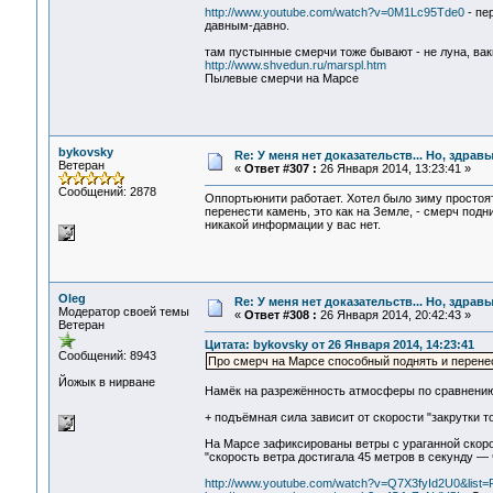
http://www.youtube.com/watch?v=0M1Lc95Tde0
- пе
давным-давно.
там пустынные смерчи тоже бывают - не луна, вак
http://www.shvedun.ru/marspl.htm
Пылевые смерчи на Марсе
bykovsky
Re: У меня нет доказательств... Но, здра
Ветеран
«
Ответ #307 :
26 Января 2014, 13:23:41 »
Сообщений: 2878
Оппортьюнити работает. Хотел было зиму простоят
перенести камень, это как на Земле, - смерч по
никакой информации у вас нет.
Oleg
Re: У меня нет доказательств... Но, здра
Модератор своей темы
«
Ответ #308 :
26 Января 2014, 20:42:43 »
Ветеран
Цитата: bykovsky от 26 Января 2014, 14:23:41
Сообщений: 8943
Про смерч на Марсе способный поднять и перенес
Йожык в нирване
Намёк на разрежённость атмосферы по сравнению с
+ подъёмная сила зависит от скорости "закрутки то
На Марсе зафиксированы ветры с ураганной скор
"скорость ветра достигала 45 метров в секунду — 
http://www.youtube.com/watch?v=Q7X3fyId2U0&li