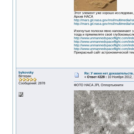
Этот элемент уже хорошо исследован,
Архив НАСА
http://mars.jpl.nasa.gov/msl/multimed
http://mars.jpl.nasa.gov/msl/multimedia/ra
Изогнутые полоски явно напоминают эл
тогда и прямямляте своё глубокомысле
http://www.unmannedspaceflight.com/in
http://www.unmannedspaceflight.com/in
http://www.unmannedspaceflight.com/in
http://www.unmannedspaceflight.com/in
Прекрасный сайт астрономической тема
bykovsky
Re: У меня нет доказательств
Ветеран
«
Ответ #228 :
10 Ноября 2012, 
Сообщений: 2878
ФОТО НАСА JPL Оппортьюнити