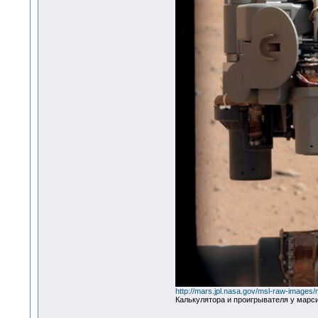
http://mars.jpl.nasa.gov/msl-raw-ima
Калькулятора и проигрывателя у марси