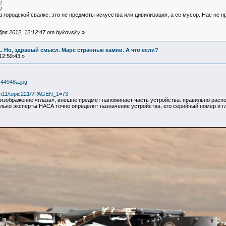
/
/
на городской свалке, это не предметы искусства или цивилизация, а ее мусор. Нас не п
ря 2012, 12:12:47 от bykovsky
»
... Но, здравый смысл. Марс странные камни. А что если?
12:50:43 »
c44948a.jpg
orum11/topic221/?PAGEN_1=73
зображение «глаза», внешне предмет напоминает часть устройства: правильно расп
только эксперты НАСА точно определят назначение устройства, его серийный номер и 