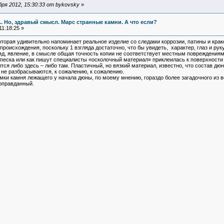
ря 2012, 15:30:33 от bykovsky
»
... Но, здравый смысл. Марс странные камни. А что если?
1:18:25 »
торая удивительно напоминает реальное изделие со следами коррозии, патины и краке
роисхождения, поскольку 1 взгляда достаточно, что бы увидеть, характер, глаз и рук
яд, явление, в смысле общая точность копии не соответствует местным повреждениям
ь песка или как пишут специалисты «осколочный материал» приклеилась к поверхности
тся либо здесь – либо там. Пластичный, но вязкий материал, известно, что состав дю
 не разбрасываются, к сожалению, к сожалению.
ки камня лежащего у начала дюны, по моему мнению, гораздо более загадочного из в
 оправданный.