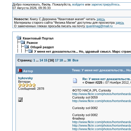
Добро пожаловать,
Гость
. Пожалуйста,
войдите
или
зарегистрируйтесь
.
07 Августа 2026, 09:35:33
Новости:
Книгу С.Доронина "Квантовая магия" читать
здесь
Материалы старого сайта "Физика Магии" доступны для просмотра
здесь
О замеченных глюках просьба писать на почту
quantmag@mail.ru
Квантовый Портал
Разное
Общий раздел
У меня нет доказательств... Но, здравый смысл. Марс стран
Страниц:
1
...
14
15
[
16
]
17
18
...
38
Все
Тема: У меня нет доказательств... 
Автор
bykovsky
Re: У меня нет доказательств
Ветеран
«
Ответ #225 :
07 Ноября 2012, 
Сообщений: 2878
ФОТО НАСА JPL Curiosity
http://www.flickr.com/photos/hortonhear
Curiosity sol 0059
http://www.flickr.com/photos/hortonhear
Curiosity sol 0082
Curiosity sol 0082
Флайкер
http://www.flickr.com/photos/hortonhear
http://www.flickr.com/photos/hortonhear
http://www.flickr.com/photos/hortonhear