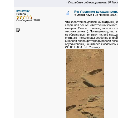
«
Последнее редактирование: 07 Нояб
bykovsky
Re: У меня нет доказательств
Ветеран
«
Ответ #227 :
08 Ноября 2012, 1
Сообщений: 2878
Что касается выдавленной матрицы, ко
старинная вещь! Естественно земного п
каверны. Самое странное, на мой взгл
жестока штука...). По-видимому, част
не обранились при изъятии, всё находи
опять же - пока спецы особенно инфой
6 ноября снова фотографировали облом
опубликованы, но интерес к обломкам
ФОТО НАСА JPL Curiosity