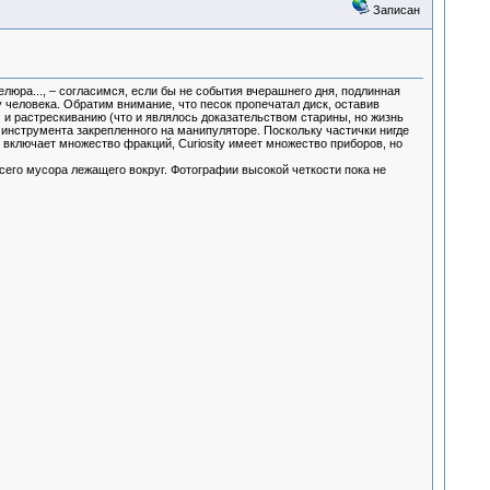
Записан
люра..., – согласимся, если бы не события вчерашнего дня, подлинная
у человека. Обратим внимание, что песок пропечатал диск, оставив
 и растрескиванию (что и являлось доказательством старины, но жизнь
 инструмента закрепленного на манипуляторе. Поскольку частички нигде
н включает множество фракций, Curiosity имеет множество приборов, но
сего мусора лежащего вокруг. Фотографии высокой четкости пока не