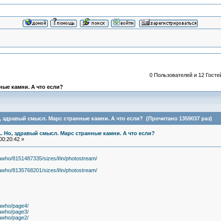
0 Пользователей и 12 Госте
ные камни. А что если?
Но, здравый смысл. Марс странные камни. А что если? (Прочитано 1359037 раз)
... Но, здравый смысл. Марс странные камни. А что если?
00:20:42 »
dawho/8151487335/sizes/l/in/photostream/
dawho/8135768201/sizes/l/in/photostream/
dawho/page4/
dawho/page3/
dawho/page2/