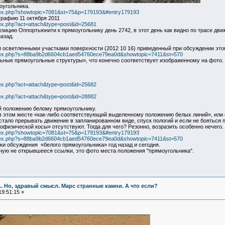
оугольника.
ndex.php?showtopic=7081&st=75&p=179193&#entry179193
рафию 11 октября 2011
dex.php?act=attach&type=post&id=25681
зицию Оппортьюнити к прямоугольнику день 2742, в этот день как видно по трасе дв
азад.
 осветленными участками поверхности (2012 10 16) приведенный при обсуждении этог
ndex.php?s=88ba9b2d6604cb1aed54760ece79ea0d&showtopic=7411&st=570
ные прямоугольные структуры», что конечно соответствует изображенному на фото.
dex.php?act=attach&type=post&id=25682
dex.php?act=attach&type=post&id=28882
й положению белому прямоугольнику.
о в этом месте «как-либо соответствующий выделенному положению белых линий», или
ало прерывать движение в запланированном виде, спуск пологий и если не бояться пр
офизической косы» отсутствуют. Тогда для чего? Резонно, возразить особенно нечего.
ndex.php?showtopic=7081&st=75&p=179193&#entry179193
ndex.php?s=88ba9b2d6604cb1aed54760ece79ea0d&showtopic=7411&st=570
ки обсуждения «белого прямоугольника» год назад и сегодня.
ную не открывшееся ссылки, это фото места положения "прямоугольника".
... Но, здравый смысл. Марс странные камни. А что если?
9:51:15 »