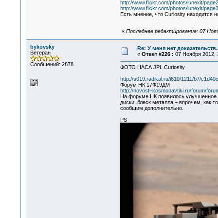
http://www.flickr.com/photos/lunexit/page2
http://www.flickr.com/photos/lunexit/page3
Есть мнение, что Curiosity находится 
«
Последнее редактирование: 07 Нояб
bykovsky
Re: У меня нет доказательств
Ветеран
«
Ответ #226 :
07 Ноября 2012, 
Сообщений: 2878
ФОТО НАСА JPL Curiosity
http://s019.radikal.ru/i610/1211/b7/c1d40
Форум НК 17Ф19ДМ
http://novosti-kosmonavtiki.ru/forum/f
На форуме НК появилось улучшенное и
диски, блеск металла – впрочем, как 
сообщим дополнительно.
PS