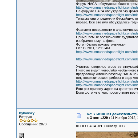
Форум НАСА, обсуждение белого прям
http://www.unmannedspaceflight.com/i
На форуме НАСА обсуждали эту фотог
http://www.unmannedspaceflight.com/in
Тогда же они определяли ближайшую по
вправо. Все это ими обсуждалось год н
Фрагмент поверхности с аналогичными
http://www.unmannedspaceflight.com/i
Применяемые обозначения: «удивитель
изображенному на фото.
Фото «белого прямоугольника»
Oct 12 2011, 12:19 AM
http://www.unmannedspaceflight.com/in
http://www.unmannedspaceflight.com/in
Участок поверхности соответствующи
Никто не видит, чего-либо необычног
предположу именно поэтому НАСА не ст
нет, геофизические приборы в виде «ге
http://www.unmannedspaceflight.com/i
http://www.unmannedspaceflight.com/i
Еще раз привожу адрес на две странич
Если фото не открл. просмотрите вруч
bykovsky
Re: У меня нет доказательств
Ветеран
«
Ответ #229 :
11 Ноября 2012, 1
Сообщений: 2878
ФОТО НАСА JPL Curiosity 0066