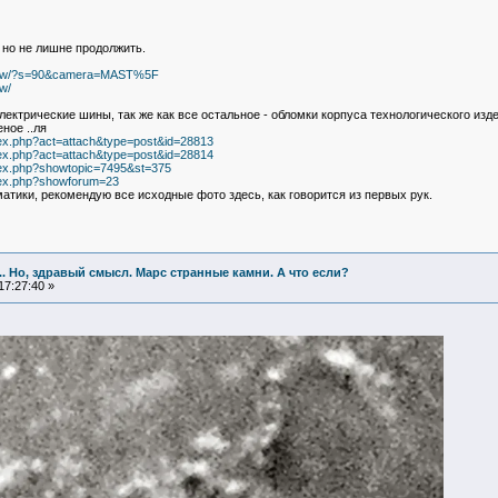
 но не лишне продолжить.
ia/raw/?s=90&camera=MAST%5F
w/
ектрические шины, так же как все остальное - обломки корпуса технологического изде
ное ..ля
dex.php?act=attach&type=post&id=28813
dex.php?act=attach&type=post&id=28814
dex.php?showtopic=7495&st=375
dex.php?showforum=23
тики, рекомендую все исходные фото здесь, как говорится из первых рук.
... Но, здравый смысл. Марс странные камни. А что если?
17:27:40 »