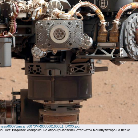
ges/msss/00073/mcam/0073MR0385001000E1_DXXX.jpg
ан нет. Видимое изображение «проигрывателя» отпечаток манипулятора на песке.