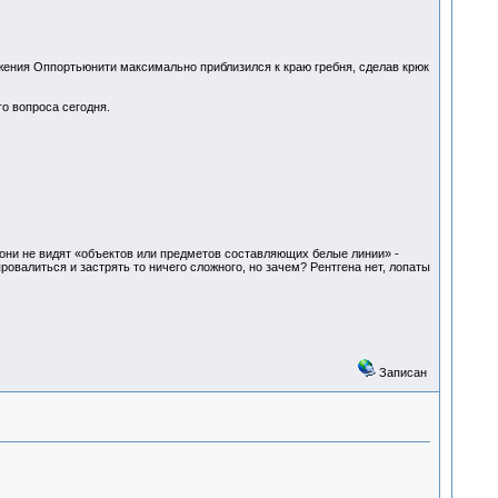
ижения Оппортьюнити максимально приблизился к краю гребня, сделав крюк
о вопроса сегодня.
 они не видят «объектов или предметов составляющих белые линии» -
овалиться и застрять то ничего сложного, но зачем? Рентгена нет, лопаты
Записан