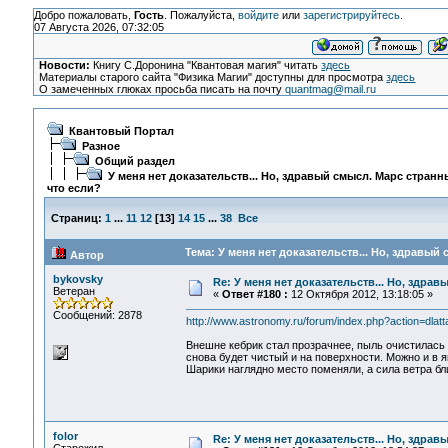
Добро пожаловать,
Гость
. Пожалуйста,
войдите
или
зарегистрируйтесь
.
07 Августа 2026, 07:32:05
Новости:
Книгу С.Доронина "Квантовая магия" читать
здесь
Материалы старого сайта "Физика Магии" доступны для просмотра
здесь
О замеченных глюках просьба писать на почту
quantmag@mail.ru
Квантовый Портал
Разное
Общий раздел
У меня нет доказательств... Но, здравый смысл. Марс странн
что если?
Страниц:
1
...
11
12
[
13
]
14
15
...
38
Все
Тема: У меня нет доказательств... Но, здравый
Автор
bykovsky
Re: У меня нет доказательств... Но, здра
Ветеран
«
Ответ #180 :
12 Октября 2012, 13:18:05 »
Сообщений: 2878
http://www.astronomy.ru/forum/index.php?action=dlat
Внешне кебрик стал прозрачнее, пыль очистилась 
снова будет чистый и на поверхности. Можно и в ям
Шарики наглядно место поменяли, а сила ветра бли
folor
Re: У меня нет доказательств... Но, здра