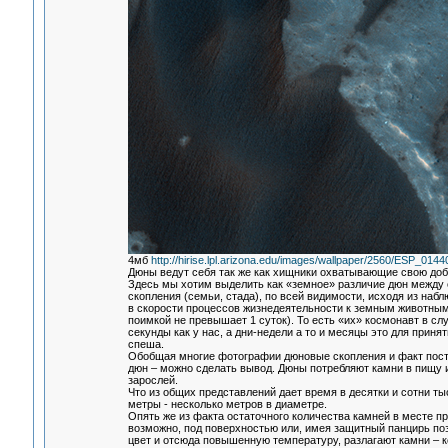
4мб
http://hirise.lpl.arizona.edu/images/wallpaper/2560/ESP_014
Дюны ведут себя так же как хищники охватывающие свою доб
Здесь мы хотим выделить как «земное» различие дюн между со
скопления (семьи, стада), по всей видимости, исходя из набл
в скорости процессов жизнедеятельности к земным животным 
поимкой не превышает 1 суток). То есть «их» космонавт в сл
секунды как у нас, а дни-недели а то и месяцы это для прин
спеша.
Обобщая многие фотографии дюновые скопления и факт пост
дюн – можно сделать вывод. Дюны потребляют камни в пищу 
зарослей.
Что из общих представлений дает время в десятки и сотни ты
метры - несколько метров в диаметре.
Опять же из факта остаточного количества камней в месте пр
возможно, под поверхностью или, имея защитный панцирь по
цвет и отсюда повышенную температуру, разлагают камни – к