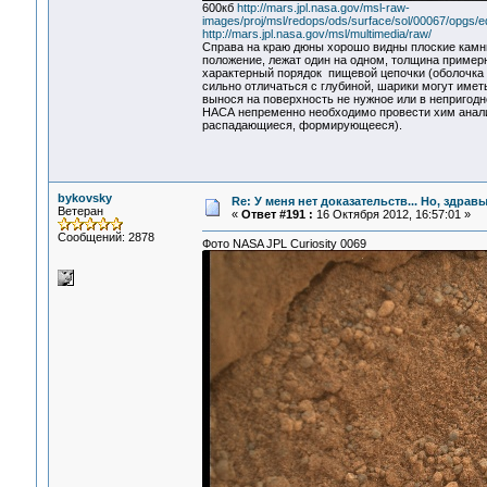
600кб
http://mars.jpl.nasa.gov/msl-raw-
images/proj/msl/redops/ods/surface/sol/00067/o
http://mars.jpl.nasa.gov/msl/multimedia/raw/
Справа на краю дюны хорошо видны плоские камни
положение, лежат один на одном, толщина пример
характерный порядок пищевой цепочки (оболочка 
сильно отличаться с глубиной, шарики могут име
вынося на поверхность не нужное или в непригодн
НАСА непременно необходимо провести хим анализ
распадающиеся, формирующееся).
bykovsky
Re: У меня нет доказательств... Но, здра
Ветеран
«
Ответ #191 :
16 Октября 2012, 16:57:01 »
Сообщений: 2878
Фото NASA JPL Curiosity 0069