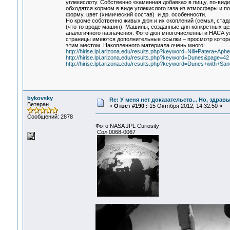
углекислоту. Собственно «каменная добавка» в пищу, по-вид
обходятся кормом в виде углекислого газа из атмосферы и п
форму, цвет (химический состав) и др. особенности.
Но кроме собственно живых дюн и их скоплений (семья, стадо
(что то вроде машин). Машины, созданные для конкретных ц
аналогичного назначения. Фото дюн многочисленны и НАСА у
страницы имеются дополнительные ссылки – просмотр которы
этим местом. Накопленного материала очень много:
http://hirise.lpl.arizona.edu/results.php?keyword=Nili+Patera+
http://hirise.lpl.arizona.edu/results.php?keyword=Dunes&page=42
http://hirise.lpl.arizona.edu/results.php?keyword=Dunes+with+Sand
bykovsky
Re: У меня нет доказательств... Но, здра
Ветеран
«
Ответ #190 :
15 Октября 2012, 14:32:50 »
Сообщений: 2878
Фото NASA JPL Curiosity
Сол 0068-0067