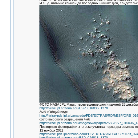
И еще, наличие камней до последних нижних дюн, свидетельс
ФОТО NASA JPL Марс, перемещение дюн и камней 28 декабр
http://hirise.lpl.arizona.edu/ESP_016036_1370
3мб «Общий вид»
http://hirise-pds.lpl.arizona.edu/PDS/EXTRAS/RDR/ESP/ORB
фото высокого разрешения 4мб
http://hirise.lpl.arizona.edu/images/wallpaper/2560/ESP_016036_1
Повторные фотографии этого же участка через два земных г
12 ноября 2011
http://hirise-pds.lpl.arizona.edu/PDS/EXTRAS/RDR/ESP/ORB
http://hirise.lpl.arizona.edu/ESP_024818_1370