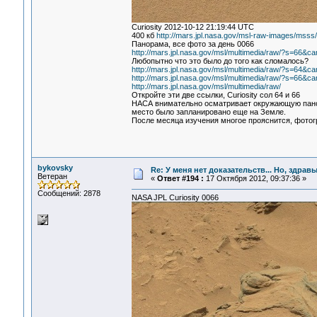
Curiosity 2012-10-12 21:19:44 UTC
400 кб
http://mars.jpl.nasa.gov/msl-raw-images/m
Панорама, все фото за день 0066
http://mars.jpl.nasa.gov/msl/multimedia/raw/?s=6
Любопытно что это было до того как сломалось?
http://mars.jpl.nasa.gov/msl/multimedia/raw/?s=6
http://mars.jpl.nasa.gov/msl/multimedia/raw/?s=6
http://mars.jpl.nasa.gov/msl/multimedia/raw/
Откройте эти две ссылки, Curiosity сол 64 и 66
НАСА внимательно осматривает окружающую панор
место было запланировано еще на Земле.
После месяца изучения многое прояснится, фотог
bykovsky
Re: У меня нет доказательств... Но, здра
Ветеран
«
Ответ #194 :
17 Октября 2012, 09:37:36 »
Сообщений: 2878
NASA JPL Curiosity 0066