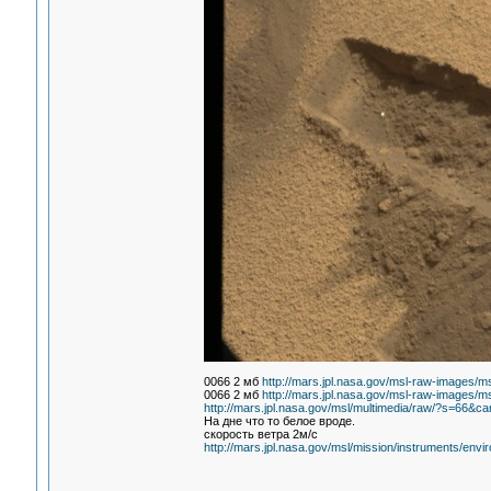
0066 2 мб
http://mars.jpl.nasa.gov/msl-raw-image
0066 2 мб
http://mars.jpl.nasa.gov/msl-raw-imag
http://mars.jpl.nasa.gov/msl/multimedia/raw/?s=66&
На дне что то белое вроде.
скорость ветра 2м/c
http://mars.jpl.nasa.gov/msl/mission/instruments/env