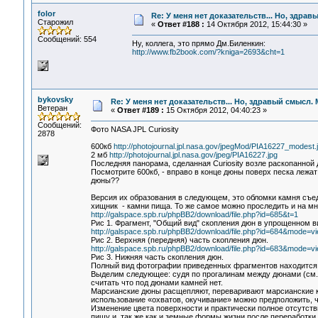
folor
Re: У меня нет доказательств... Но, здра
Старожил
«
Ответ #188 :
14 Октября 2012, 15:44:30 »
Сообщений: 554
Ну, коллега, это прямо Дм.Биленкин:
http://www.fb2book.com/?kniga=2693&cht=1
bykovsky
Re: У меня нет доказательств... Но, здравый смысл.
Ветеран
«
Ответ #189 :
15 Октября 2012, 04:40:23 »
Сообщений:
Фото NASA JPL Curiosity
2878
600кб
http://photojournal.jpl.nasa.gov/jpegMod/PIA16227_modest.
2 мб
http://photojournal.jpl.nasa.gov/jpeg/PIA16227.jpg
Последняя панорама, сделанная Curiosity возле раскопанной
Посмотрите 600кб, - вправо в конце дюны поверх песка лежат
дюны??
Версия их образования в следующем, это обломки камня съе
хищник - камни пища. То же самое можно проследить и на мн
http://galspace.spb.ru/phpBB2/download/file.php?id=685&t=1
Рис 1. Фрагмент, "Общий вид" скопления дюн в упрощенном в
http://galspace.spb.ru/phpBB2/download/file.php?id=684&mode=v
Рис 2. Верхняя (передняя) часть скопления дюн.
http://galspace.spb.ru/phpBB2/download/file.php?id=683&mode=v
Рис 3. Нижняя часть скопления дюн.
Полный вид фотографии приведенных фрагментов находится 
Выделим следующее: судя по прогалинам между дюнами (см.
считать что под дюнами камней нет.
Марсианские дюны расщепляют, переваривают марсианские ка
использование «охватов, окучивание» можно предположить, ч
Изменение цвета поверхности и практически полное отсутств
пищу и, так же как и земные формы жизни после переработк