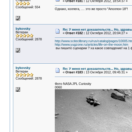
Старожил
«
Ответ #181 :
12 Октября 2012, 18:54:37 »
Сообщений: 554
Однако, коллега, .... это же просто "Аполлон-18"!
bykovsky
Re: У меня нет доказательств... Но, здра
Ветеран
«
Ответ #182 :
12 Октября 2012, 20:04:27 »
Сообщений: 2878
http://www.sciteclibrary.ru/rus/catalog/pages/10005.ht
http://www.yugzone.ru/articles/life-on-the-moon.htm
вы пишите сценарии ? ха какое совпадение! на 1 
bykovsky
Re: У меня нет доказательств... Но, здра
Ветеран
«
Ответ #183 :
13 Октября 2012, 09:45:31 »
Сообщений: 2878
Фото NASA JPL Curiosity
0060