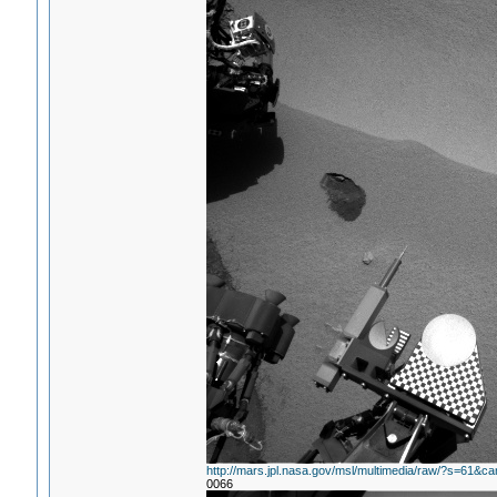
http://mars.jpl.nasa.gov/msl/multimedia/raw/?s=
0066