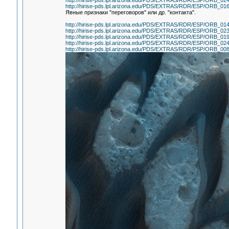
http://hirise-pds.lpl.arizona.edu/PDS/EXTRAS/RDR/ESP/ORB
http://hirise-pds.lpl.arizona.edu/PDS/EXTRAS/RDR/ESP/ORB
Явные признаки "переговоров" или др. "контакта".
http://hirise-pds.lpl.arizona.edu/PDS/EXTRAS/RDR/ESP/ORB
http://hirise-pds.lpl.arizona.edu/PDS/EXTRAS/RDR/ESP/ORB
http://hirise-pds.lpl.arizona.edu/PDS/EXTRAS/RDR/ESP/ORB
http://hirise-pds.lpl.arizona.edu/PDS/EXTRAS/RDR/ESP/ORB
http://hirise-pds.lpl.arizona.edu/PDS/EXTRAS/RDR/PSP/ORB