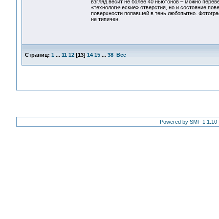
взгляд весит не более 40 ньютонов – можно перев
«технологические» отверстия, но и состояние по
поверхности попавшей в тень любопытно. Фотограф
не типичен.
Страниц:
1
...
11
12
[
13
]
14
15
...
38
Все
Powered by SMF 1.1.10