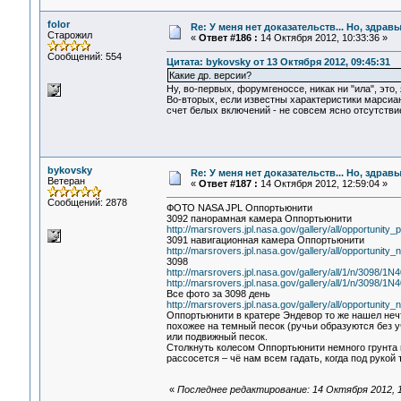
folor
Re: У меня нет доказательств... Но, здра
Старожил
«
Ответ #186 :
14 Октября 2012, 10:33:36 »
Сообщений: 554
Цитата: bykovsky от 13 Октября 2012, 09:45:31
Какие др. версии?
Ну, во-первых, форумгеноссе, никак ни "ила", это
Во-вторых, если известны характеристики марсиан
счет белых включений - не совсем ясно отсутстви
bykovsky
Re: У меня нет доказательств... Но, здра
Ветеран
«
Ответ #187 :
14 Октября 2012, 12:59:04 »
Сообщений: 2878
ФОТО NASA JPL Оппортьюнити
3092 панорамная камера Оппортьюнити
http://marsrovers.jpl.nasa.gov/gallery/all/opportunity_
3091 навигационная камера Оппортьюнити
http://marsrovers.jpl.nasa.gov/gallery/all/opportunity_
3098
http://marsrovers.jpl.nasa.gov/gallery/all/1/n/3
http://marsrovers.jpl.nasa.gov/gallery/all/1/n/3
Все фото за 3098 день
http://marsrovers.jpl.nasa.gov/gallery/all/opportunity_
Оппортьюнити в кратере Эндевор то же нашел нечт
похожее на темный песок (ручьи образуются без уч
или подвижный песок.
Столкнуть колесом Оппортьюнити немного грунта 
рассосется – чё нам всем гадать, когда под рукой 
«
Последнее редактирование: 14 Октября 2012, 1