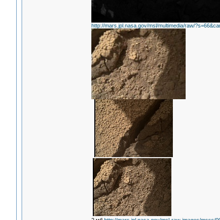
http://mars.jpl.nasa.gov/msl/multimedia/raw/?s=6