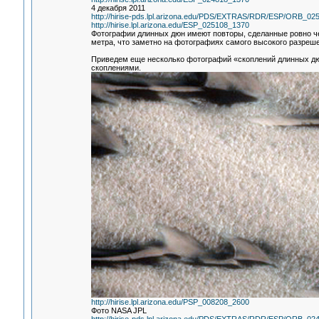
4 декабря 2011
http://hirise-pds.lpl.arizona.edu/PDS/EXTRAS/RDR/ESP/ORB
http://hirise.lpl.arizona.edu/ESP_025108_1370
Фотографии длинных дюн имеют повторы, сделанные ровно че
метра, что заметно на фотографиях самого высокого разреш
Приведем еще несколько фотографий «скоплений длинных дю
скоплениями.
http://hirise.lpl.arizona.edu/PSP_008208_2600
Фото NASA JPL