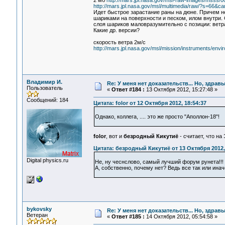
2 мб
http://mars.jpl.nasa.gov/msl-raw-images/mss
http://mars.jpl.nasa.gov/msl/multimedia/raw/?s=66&
Идет быстрое зарастание раны на дюне. Причем не
шариками на поверхности и песком, илом внутри. 
слоя шариков маловразумительно с позиции: ветра
Какие др. версии?
скорость ветра 2м/c
http://mars.jpl.nasa.gov/msl/mission/instruments/env
Владимир И.
Re: У меня нет доказательств... Но, здра
Пользователь
«
Ответ #184 :
13 Октября 2012, 15:27:48 »
Сообщений: 184
Цитата: folor от 12 Октября 2012, 18:54:37
Однако, коллега, .... это же просто "Аполлон-18"!
folor
, вот и
безродный Кикутиё
- считает, что н
Цитата: безродный Кикутиё от 13 Октября 2012,
Digital physics.ru
Не, ну чеснслово, самый лучший форум рунета!!!
А, собственно, почему нет? Ведь все так или инач
bykovsky
Re: У меня нет доказательств... Но, здра
Ветеран
«
Ответ #185 :
14 Октября 2012, 05:54:58 »