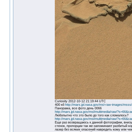
Curiosity 2012-10-12 21:19:44 UTC
400 кб
http://mars.jpl.nasa.gov/msl-raw-images/m
Панорама, все фото день 0066
http://mars.jpl.nasa.gov/msl/multimedia/raw/?s=6
Любопытно что это было до того как сломалось?
http://mars.jpl.nasa.gov/msl/multimedia/raw/?s=6
Еще раз возвращаюсь к данной фотографии, внизу
стенок, пропорции так же напоминают разбитый ко
лазер без всяких опасений навредить кому или че