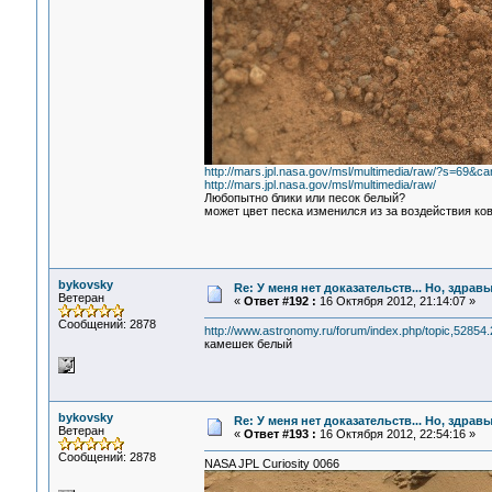
http://mars.jpl.nasa.gov/msl/multimedia/raw/?s=69&
http://mars.jpl.nasa.gov/msl/multimedia/raw/
Любопытно блики или песок белый?
может цвет песка изменился из за воздействия ков
bykovsky
Re: У меня нет доказательств... Но, здра
Ветеран
«
Ответ #192 :
16 Октября 2012, 21:14:07 »
Сообщений: 2878
http://www.astronomy.ru/forum/index.php/topic,5285
камешек белый
bykovsky
Re: У меня нет доказательств... Но, здра
Ветеран
«
Ответ #193 :
16 Октября 2012, 22:54:16 »
Сообщений: 2878
NASA JPL Curiosity 0066