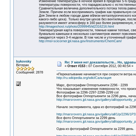
Изменение температуры в ночное время в пределах 5-6 град
температуры поверхности, что парадоксально с естественны
Сравнительная величина дополнительного потока тепла равна
Земле. Причем если воспринимать график как правильную син
Для Земли в любом городе даже вблизи металлургического ко
какого-либо цеха). Только внутри цехов без вентиляции, пос
разумеется имеет атмосферу в 160 раз более разряженную, п
http://imageshost.ru/photo/2099945/id2316216.html
Температурная карта поверхности, темные камни теплые, све
буквально камешки в несколько сантиметров имеют повсемес
ожидается через 3-4 недели. В том числе и уточненный графи
http://msl-scicorner.jpl.nasa.gov/Instruments/ChemCam/
bykovsky
Re: У меня нет доказательств... Но, здра
Ветеран
«
Ответ #153 :
07 Сентября 2012, 00:40:54 »
Сообщений: 2878
«Перекатывание начинается при скорости ветра на
http://ru.wikipedia.org/wiki/Сальтация
Марс, фотографии Оппортьюнити 2296 - 2299
Что показывает изменение поверхности, что прои
Фотографии за 2296-2297-2298-2299 col
Все фотографии Оппортьюнити за 2296 день, нача
http://marsrovers.jpl.nasa.gov/gallery/all/opportunity_
Начало эксперимента, одна из фотографий за 2296
http://marsrovers.jpl.nasa.gov/gallery/all/1/p/22
Все фото Оппортьюнити за 2299 день
http://marsrovers.jpl.nasa.gov/gallery/all/opportunity_
Одна из фотографий Оппортьюнити за 2299 день.