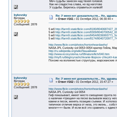
Меч судьбы занесен над твоей головой.
Как ни сладостна слава, но яд наготове
У судьбы. Берегись отравиться халвой!
bykovsky
Re: У меня нет доказательств... Но, здра
Ветеран
«
Ответ #161 :
01 Октября 2012, 06:30:44 »
Сообщений: 2878
5 мб
http://farm9.staticflickr.com/8180/8040687427_
5 мб
http://farm9.staticflickr.com/8309/8040700542_
5 мб
http://farm9.staticflickr.com/8454/8036993771_
5 мб
http://farm9.staticflickr.com/8174/8040720977_7
http://www.flickr.com/photos/hortonheardawho/
NASA JPL Curiosity sol 0053-0054 кратер Гейла, Мар
http://ru.wikipedia.org/wiki/Лишайники
http://www.ecosystema.ru/08nature/lich/040.htm
http://myfl.ru/blog/vyrashchivanie-litopsov-zhivykh-k
Похоже на волокнистые структуры, марсианские л
bykovsky
Re: У меня нет доказательств... Но, здра
Ветеран
«
Ответ #162 :
01 Октября 2012, 15:47:27 »
Сообщений: 2878
http://www.flickr.com/photos/hortonheardawho/
NASA JPL Curiosity sol 0054
Гиф показывает, имеет место смещение грунта по
о наличии «трещин» на песке вызывали массу нег
камни и песок, менять позицию съемки. И хотелос
типичное отличие верха от низа, это жизнь... соб
многи++++ были. И если всё это сравнить с единс