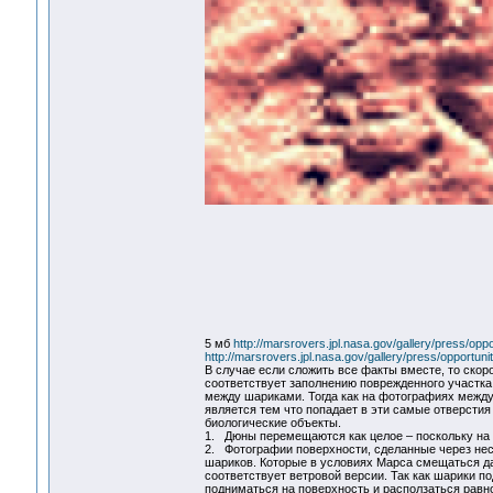
5 мб
http://marsrovers.jpl.nasa.gov/gallery/press/o
http://marsrovers.jpl.nasa.gov/gallery/press/opportun
В случае если сложить все факты вместе, то ско
соответствует заполнению поврежденного участка 
между шариками. Тогда как на фотографиях между 
является тем что попадает в эти самые отверстия
биологические объекты.
1. Дюны перемещаются как целое – поскольку на ф
2. Фотографии поверхности, сделанные через нес
шариков. Которые в условиях Марса смещаться да
соответствует ветровой версии. Так как шарики п
подниматься на поверхность и расползаться равн