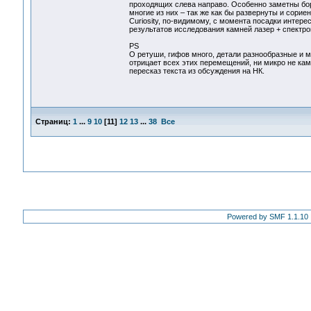
проходящих слева направо. Особенно заметны бор
многие из них – так же как бы развернуты и сори
Curiosity, по-видимому, с момента посадки интер
результатов исследования камней лазер + спектром
PS
О ретуши, гифов много, детали разнообразные и м
отрицает всех этих перемещений, ни микро не кам
пересказ текста из обсуждения на НК.
Страниц:
1
...
9
10
[
11
]
12
13
...
38
Все
Powered by SMF 1.1.10