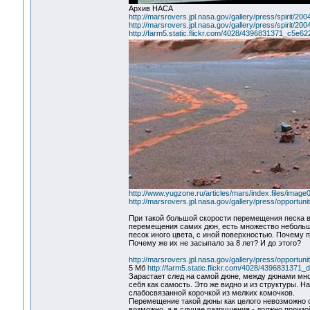
Архив НАСА
http://marsrovers.jpl.nasa.gov/gallery/press/spirit/
http://marsrovers.jpl.nasa.gov/gallery/press/spirit/20
http://farm5.static.flickr.com/4028/4396831371_c5e62
http://www.yugzone.ru/articles/mars/index.files/image
http://marsrovers.jpl.nasa.gov/gallery/press/opportun
При такой большой скорости перемещения песка в
перемещения самих дюн, есть множество небольших
песок иного цвета, с иной поверхностью. Почему п
Почему же их не засыпало за 8 лет? И до этого?
http://marsrovers.jpl.nasa.gov/gallery/press/opportun
5 Мб
http://farm5.static.flickr.com/4028/4396831371
Зарастает след на самой дюне, между дюнами множ
себя как самость. Это же видно и из структуры. Н
слабосвязанной корочкой из мелких комочков.
Перемещение такой дюны как целого невозможно о
возможно, а в случае разрушения - должно произо