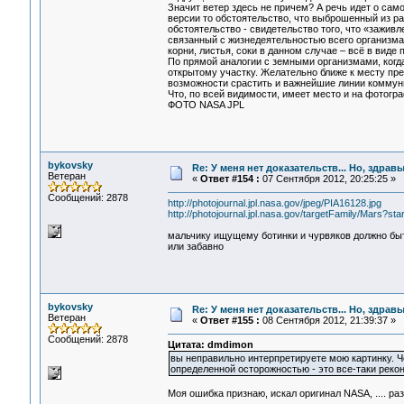
Значит ветер здесь не причем? А речь идет о са
версии то обстоятельство, что выброшенный из ра
обстоятельство - свидетельство того, что «зажив
связанный с жизнедеятельностью всего организма 
корни, листья, соки в данном случае – всё в виде
По прямой аналогии с земными организмами, когд
открытому участку. Желательно ближе к месту пре
возможности срастить и важнейшие линии коммун
Что, по всей видимости, имеет место и на фотогр
ФОТО NASA JPL
bykovsky
Re: У меня нет доказательств... Но, здра
Ветеран
«
Ответ #154 :
07 Сентября 2012, 20:25:25 »
Сообщений: 2878
http://photojournal.jpl.nasa.gov/jpeg/PIA16128.jpg
http://photojournal.jpl.nasa.gov/targetFamily/Mars?sta
мальчику ищущему ботинки и чурвяков должно бы
или забавно
bykovsky
Re: У меня нет доказательств... Но, здра
Ветеран
«
Ответ #155 :
08 Сентября 2012, 21:39:37 »
Сообщений: 2878
Цитата: dmdimon
вы неправильно интерпретируете мою картинку. Че
определенной осторожностью - это все-таки рекон
Моя ошибка признаю, искал оригинал NASA, .... раз