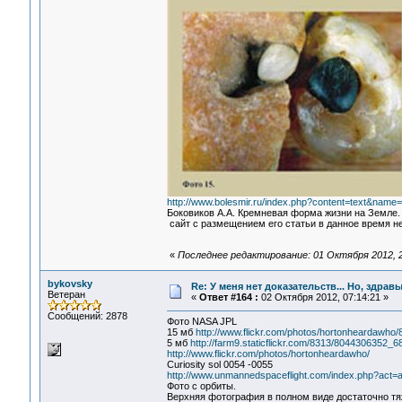
http://www.bolesmir.ru/index.php?content=text&name
Боковиков А.А. Кремневая форма жизни на Земле.
сайт с размещением его статьи в данное время не 
«
Последнее редактирование: 01 Октября 2012, 2
bykovsky
Re: У меня нет доказательств... Но, здра
Ветеран
«
Ответ #164 :
02 Октября 2012, 07:14:21 »
Сообщений: 2878
Фото NASA JPL
15 мб
http://www.flickr.com/photos/hortonheardawho/
5 мб
http://farm9.staticflickr.com/8313/8044306352_
http://www.flickr.com/photos/hortonheardawho/
Curiosity sol 0054 -0055
http://www.unmannedspaceflight.com/index.php?act=
Фото с орбиты.
Верхняя фотография в полном виде достаточно тя