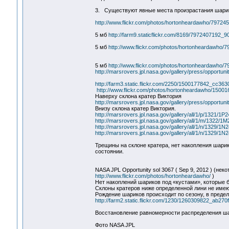
3. Существуют явные места произрастания шарико
http://www.flickr.com/photos/hortonheardawho/797245
5 мб
http://farm9.staticflickr.com/8169/7972407192_
5 мб
http://www.flickr.com/photos/hortonheardawho/7
5 мб
http://www.flickr.com/photos/hortonheardawho/7
http://marsrovers.jpl.nasa.gov/gallery/press/opportu
http://farm3.static.flickr.com/2250/1500177842_cc36
http://www.flickr.com/photos/hortonheardawho/15001
Наверху склона кратер Виктория
http://marsrovers.jpl.nasa.gov/gallery/press/oppor
Внизу склона кратер Виктория.
http://marsrovers.jpl.nasa.gov/gallery/all/1/p/13
http://marsrovers.jpl.nasa.gov/gallery/all/1/m/13
http://marsrovers.jpl.nasa.gov/gallery/all/1/n/13
http://marsrovers.jpl.nasa.gov/gallery/all/1/n/13
Трещины на склоне кратера, нет накопления шари
состоянии.
NASA JPL Opportunity sol 3067 ( Sep 9, 2012 ) (н
http://www.flickr.com/photos/hortonheardawho/
)
Нет накоплений шариков под «кустами», которые 
Склоны кратеров ниже определенной лини не имеют
Рождение шариков происходит по сезону, в предел
http://farm2.static.flickr.com/1230/1260309822_ab270f
Восстановление равномерности распределения ша
Фото NASA JPL