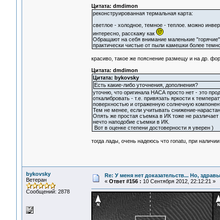
Цитата: dmdimon
реконструированная термальная карта:
светлое - холодное, темное - теплое. можно инве
интересно, расскажу как
Обращают на себя внимание маленькие "горячие"
практически чистые от пыли камешки более темног
красиво, такое же пояснение размещу и на др. фо
Цитата: dmdimon
Цитата: bykovsky
Есть какие-либо уточнения, дополнения?
уточню, что оригинала НАСА просто нет - это про
откалибровать - т.е. привязать яркости к темпер
поверхностью и отраженную солнечную компонент
Тем не менее, если учитывать снижение-нарастан
Опять же простая съемка в ИК тоже не различает 
нечто наподобие съемки в ИК.
Вот в оценке степени достоверности я уверен )
тогда лады, очень надеюсь что ronatu, при наличи
bykovsky
Re: У меня нет доказательств... Но, здра
Ветеран
«
Ответ #156 :
10 Сентября 2012, 22:12:21 »
Сообщений: 2878