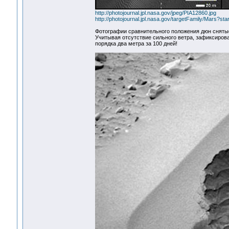
http://photojournal.jpl.nasa.gov/jpeg/PIA12860.jpg
http://photojournal.jpl.nasa.gov/targetFamily/Mars?sta
Фотографии сравнительного положения дюн снятые 
Учитывая отсутствие сильного ветра, зафиксиро
порядка два метра за 100 дней!