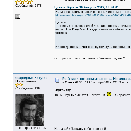
Сообщений: 2878
Цитата: Pipa от 30 Августа 2012, 18:56:01
На Марсе нашли старый ботинок и инопланетных
http://www.rbcdaily.ru/2012/08/30/cnews/562949984
Цитата:
... один из пользователей YouTube, просматрива
пишет The Daily Mail. В кадр попали два объекта
ботинок.
И чего до сих молчит наш bykovsky, а не вопит от
все сравнительно, червяка в башмаке видите?
безродный Кикутиё
Re: У меня нет доказательств... Но, здра
Пользователь
«
Ответ #160 :
11 Сентября 2012, 22:09:45 »
Сообщений: 136
2
bykovsky
Та ну... пусть смеются... скептЕГи
. Вы тратите
...эхо эры хризантем...
Не давай убаюкать себя похвалой -