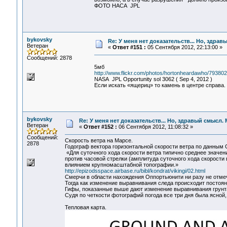
ФОТО НАСА JPL
bykovsky
Re: У меня нет доказательств... Но, здра
Ветеран
«
Ответ #151 :
05 Сентября 2012, 22:13:00 »
Сообщений: 2878
5мб
http://www.flickr.com/photos/hortonheardawho/793802
NASA JPL Opportunity sol 3062 ( Sep 4, 2012 )
Если искать «ящериц» то камень в центре справа.
bykovsky
Re: У меня нет доказательств... Но, здравый смысл.
Ветеран
«
Ответ #152 :
06 Сентября 2012, 11:08:32 »
Сообщений:
Скорость ветра на Марсе.
2878
Годограф вектора горизонтальной скорости ветра по данным 
«Для суточного хода скорости ветра типично среднее значени
против часовой стрелки (амплитуда суточного хода скорости 
влиянием крупномасштабной топографии.»
http://epizodsspace.airbase.ru/bibl/kondrat/vikingi/02.html
Смерчи в области нахождения Оппортьюнити ни разу не отме
Тогда как изменение выравнивания следа происходит постоян
Гифы, показанные выше дают изменение выравнивания грунта 
Судя по четкости фотографий погода все три дня была ясной, 
Тепловая карта.