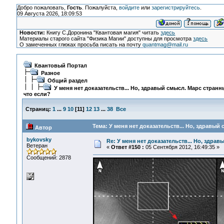
Добро пожаловать,
Гость
. Пожалуйста,
войдите
или
зарегистрируйтесь
.
09 Августа 2026, 18:09:53
Новости:
Книгу С.Доронина "Квантовая магия" читать
здесь
Материалы старого сайта "Физика Магии" доступны для просмотра
здесь
О замеченных глюках просьба писать на почту
quantmag@mail.ru
Квантовый Портал
Разное
Общий раздел
У меня нет доказательств... Но, здравый смысл. Марс странн
что если?
Страниц:
1
...
9
10
[
11
]
12
13
...
38
Все
Тема: У меня нет доказательств... Но, здравый
Автор
bykovsky
Re: У меня нет доказательств... Но, здра
Ветеран
«
Ответ #150 :
05 Сентября 2012, 16:49:35 »
Сообщений: 2878