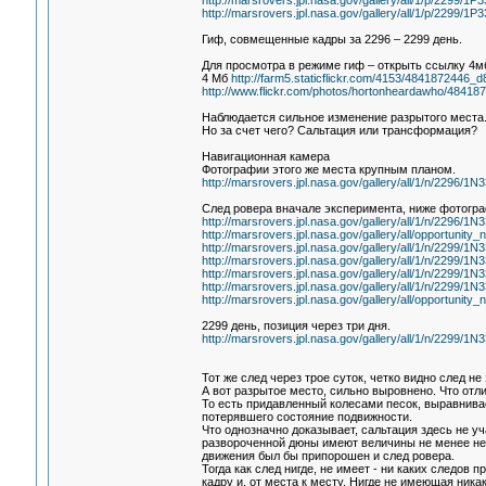
http://marsrovers.jpl.nasa.gov/gallery/all/1/p/22
http://marsrovers.jpl.nasa.gov/gallery/all/1/p/22
Гиф, совмещенные кадры за 2296 – 2299 день.
Для просмотра в режиме гиф – открыть ссылку 4м
4 Мб
http://farm5.staticflickr.com/4153/4841872446_
http://www.flickr.com/photos/hortonheardawho/484187
Наблюдается сильное изменение разрытого места
Но за счет чего? Сальтация или трансформация?
Навигационная камера
Фотографии этого же места крупным планом.
http://marsrovers.jpl.nasa.gov/gallery/all/1/n/22
След ровера вначале эксперимента, ниже фотогра
http://marsrovers.jpl.nasa.gov/gallery/all/1/n/22
http://marsrovers.jpl.nasa.gov/gallery/all/opportunity_
http://marsrovers.jpl.nasa.gov/gallery/all/1/n/22
http://marsrovers.jpl.nasa.gov/gallery/all/1/n/22
http://marsrovers.jpl.nasa.gov/gallery/all/1/n/22
http://marsrovers.jpl.nasa.gov/gallery/all/1/n/22
http://marsrovers.jpl.nasa.gov/gallery/all/opportunity_
2299 день, позиция через три дня.
http://marsrovers.jpl.nasa.gov/gallery/all/1/n/22
Тот же след через трое суток, четко видно след н
А вот разрытое место, сильно выровнено. Что отл
То есть придавленный колесами песок, выравнива
потерявшего состояние подвижности.
Что однозначно доказывает, сальтация здесь не у
развороченной дюны имеют величины не менее нес
движения был бы припорошен и след ровера.
Тогда как след нигде, не имеет - ни каких следов
кадру и, от места к месту. Нигде не имеющая ника