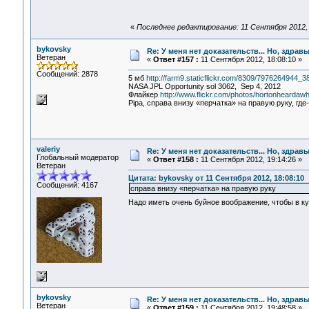
«
Последнее редактирование: 11 Сентября 2012, 
bykovsky
Re: У меня нет доказательств... Но, здра
Ветеран
«
Ответ #157 :
11 Сентября 2012, 18:08:10 »
Сообщений: 2878
5 мб
http://farm9.staticflickr.com/8309/7976264944_
NASA JPL Opportunity sol 3062, Sep 4, 2012
Флайкер
http://www.flickr.com/photos/hortonheardawh
Pipa, справа внизу «перчатка» на правую руку, где
valeriy
Re: У меня нет доказательств... Но, здра
Глобальный модератор
«
Ответ #158 :
11 Сентября 2012, 19:14:26 »
Ветеран
Цитата: bykovsky от 11 Сентября 2012, 18:08:10
Сообщений: 4167
справа внизу «перчатка» на правую руку
Надо иметь очень буйное воображение, чтобы в к
bykovsky
Re: У меня нет доказательств... Но, здра
Ветеран
«
Ответ #159 :
11 Сентября 2012, 19:48:58 »