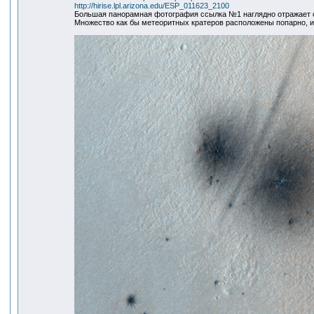
http://hirise.lpl.arizona.edu/ESP_011623_2100
Большая панорамная фотография ссылка №1 наглядно отражает
Множество как бы метеоритных кратеров расположены попарно, им