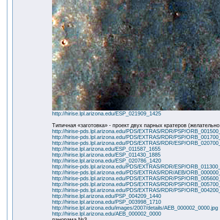
http://hirise.lpl.arizona.edu/ESP_021909_1425
Типичная «заготовка» - проект двух парных кратеров (желательно 
http://hirise-pds.lpl.arizona.edu/PDS/EXTRAS/RDR/PSP/ORB_001
http://hirise-pds.lpl.arizona.edu/PDS/EXTRAS/RDR/PSP/ORB_001
http://hirise-pds.lpl.arizona.edu/PDS/EXTRAS/RDR/ESP/ORB_020
http://hirise.lpl.arizona.edu/ESP_011587_1655
http://hirise.lpl.arizona.edu/ESP_011430_1885
http://hirise.lpl.arizona.edu/ESP_020786_1420
http://hirise-pds.lpl.arizona.edu/PDS/EXTRAS/RDR/ESP/ORB_0113
http://hirise-pds.lpl.arizona.edu/PDS/EXTRAS/RDR/AEB/ORB_000
http://hirise-pds.lpl.arizona.edu/PDS/EXTRAS/RDR/PSP/ORB_005
http://hirise-pds.lpl.arizona.edu/PDS/EXTRAS/RDR/PSP/ORB_005
http://hirise-pds.lpl.arizona.edu/PDS/EXTRAS/RDR/PSP/ORB_004
http://hirise.lpl.arizona.edu/PSP_004209_1440
http://hirise.lpl.arizona.edu/PSP_003998_1710
http://hirise.lpl.arizona.edu/images/2007/details/AEB_000002_0000.jpg
http://hirise.lpl.arizona.edu/AEB_000002_0000
панорама №3