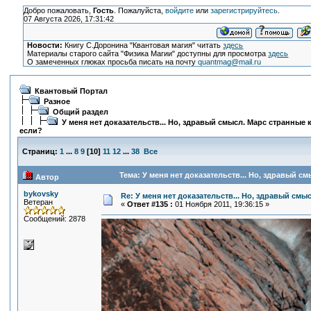
Добро пожаловать,
Гость
. Пожалуйста,
войдите
или
зарегистрируйтесь
.
07 Августа 2026, 17:31:42
Новости:
Книгу С.Доронина "Квантовая магия" читать
здесь
Материалы старого сайта "Физика Магии" доступны для просмотра
здесь
О замеченных глюках просьба писать на почту
quantmag@mail.ru
Квантовый Портал
Разное
Общий раздел
У меня нет доказательств... Но, здравый смысл. Марс странные 
если?
Страниц:
1
...
8
9
[
10
]
11
12
...
38
Все
Тема: У меня нет доказательств... Но, здравый с
Автор
bykovsky
Re: У меня нет доказательств... Но, здравый смы
Ветеран
«
Ответ #135 :
01 Ноября 2011, 19:36:15 »
Сообщений: 2878