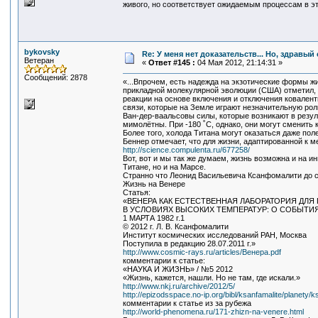
живого, но соответствует ожидаемым процессам в э
bykovsky
Re: У меня нет доказательств... Но, здравы
Ветеран
«
Ответ #145 :
04 Мая 2012, 21:14:31 »
Сообщений: 2878
«...Впрочем, есть надежда на экзотические формы ж
прикладной молекулярной эволюции (США) отметил, ч
реакции на основе включения и отключения ковалент
связи, которые на Земле играют незначительную рол
Ван-дер-ваальсовы силы, которые возникают в резул
мимолётны. При -180 ˚C, однако, они могут сменить 
Более того, холода Титана могут оказаться даже по
Беннер отмечает, что для жизни, адаптированной к 
http://science.compulenta.ru/677258/
Вот, вот и мы так же думаем, жизнь возможна и на и
Титане, но и на Марсе.
Странно что Леонид Васильевича Ксанфомалити до си
Жизнь на Венере
Статья:
«ВЕНЕРА КАК ЕСТЕСТВЕННАЯ ЛАБОРАТОРИЯ ДЛЯ
В УСЛОВИЯХ ВЫСОКИХ ТЕМПЕРАТУР: О СОБЫТИЯ
1 МАРТА 1982 г.1
© 2012 г. Л. В. Ксанфомалити
Институт космических исследований РАН, Москва
Поступила в редакцию 28.07.2011 г.»
http://www.cosmic-rays.ru/articles/Венера.pdf
комментарии к статье:
«НАУКА И ЖИЗНЬ» / №5 2012
«Жизнь, кажется, нашли. Но не там, где искали.»
http://www.nkj.ru/archive/2012/5/
http://epizodsspace.no-ip.org/bibl/ksanfamalite/planety/k
комментарии к статье из за рубежа
http://world-phenomena.ru/171-zhizn-na-venere.html