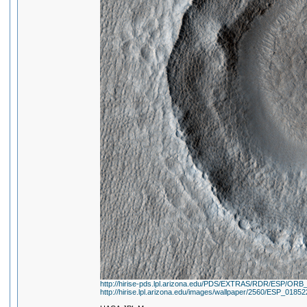
http://hirise-pds.lpl.arizona.edu/PDS/EXTRAS/RDR/ESP/
http://hirise.lpl.arizona.edu/images/wallpaper/2560/ESP_0185