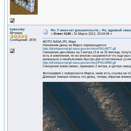
bykovsky
Re: У меня нет доказательств... Но, здравый смы
Ветеран
«
Ответ #140 :
31 Марта 2012, 20:04:06 »
Сообщений: 2878
ФОТО NASA JPL Марс
Напомним дюны на Марсе перемещаются.
http://photojournal.jpl.nasa.gov/archive/PIA14877.gif
Смещение дюн вверх на 3 метра (3 м за 32 месяца, полу
есть и изменения, но во многом сохраняется что еще раз
аномально и необъяснимо быстро для естественных услов
http://photojournal.jpl.nasa.gov/archive/PIA14880.gif
Смещение влево вверх, примерно 2 метра, в центре смещ
Фотография с поверхности Марса, ниже есть ссылка на «О
Длинные темные полосы это дюны, теперь обратим внима