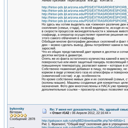
Явные признаки "переговоров" или др. "контакта".
http://hirise-pds.lpl.arizona.edu/PDS/EXTRAS/RDR/ESP/
http://hirise-pds.lpl.arizona.edu/PDS/EXTRAS/RDR/ESP/
http://hirise-pds.lpl.arizona.edu/PDS/EXTRAS/RDR/ESP/
http://hirise-pds.lpl.arizona.edu/PDS/EXTRAS/RDR/ESP/
http://hirise-pds.lpl.arizona.edu/PDS/EXTRAS/RDR/PSP/
Но здесь мы хотим выделить как «земное» различие дюн м
скопления (семьи, стада), по всей видимости, исходя из 
в скорости процессов жизнедеятельности к земным животн
скафандр, а оператор осуществляет принятие решения не 
этого самого облачения в скафандр.
Обобщая многие фотографии дюновых скоплений и факт 
дюн – можно сделать вывод. Дюны потребляют камни в пи
зарослей.
Что из общих представлений дает время в десятки и сотн
десятки метров в диаметре.
Опять же из факта остаточного количества камней в мест
поверхностью или имея защитный панцирь позволяющий п
повышенную температуру, разлагают камни – которые в от
Собственно «каменная добавка» в пищу, по-видимому, не 
кормом в виде углекислого газа из атмосферы и поверхно
(химический состав) и др. особенности.
Но кроме собственно живых дюн и их скоплений (семья, с
(колоны машин). Машины созданные для конкретных целе
назначения. Фото дюн многочисленны и НАСА уже примерн
дополнительные ссылки – просмотр которых позволяет вз
bykovsky
Re: У меня нет доказательств... Но, здравый смы
Ветеран
«
Ответ #142 :
06 Апреля 2012, 22:16:44 »
Сообщений: 2878
http://galspace.spb.ru/phpBB2/download/file.php?id=685&t=1
Рис 1. Фрагмент, "Общий вид" скопления дюн в упрощенно
http://galspace.spb.ru/phpBB2/download/file.php?id=684&mod