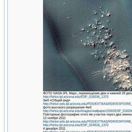
ФОТО NASA JPL Марс, перемещение дюн и камней 28 дек
http://hirise.lpl.arizona.edu/ESP_016036_1370
3мб «Общий вид»
http://hirise-pds.lpl.arizona.edu/PDS/EXTRAS/RDR/ESP/
фото высокого разрешения 4мб
http://hirise.lpl.arizona.edu/images/wallpaper/2560/ESP_0160
Повторные фотографии этого же участка через два земны
12 ноября 2011
http://hirise-pds.lpl.arizona.edu/PDS/EXTRAS/RDR/ESP/
http://hirise.lpl.arizona.edu/ESP_024818_1370
4 декабря 2011