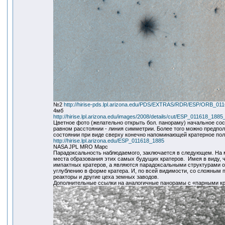
№2
http://hirise-pds.lpl.arizona.edu/PDS/EXTRAS/RDR/ESP/ORB_
4мб
http://hirise.lpl.arizona.edu/images/2008/details/cut/ESP_011618_1885_
Цветное фото (желательно открыть бол. панораму) начальное сос
равном расстоянии - линия симметрии. Более того можно предпол
состоянии при виде сверху конечно напоминающей кратерное пол
http://hirise.lpl.arizona.edu/ESP_011618_1885
NASA JPL MRO Марс
Парадоксальность наблюдаемого, заключается в следующем. На 
места образования этих самых будущих кратеров. Имея в виду, 
импактных кратеров, а являются парадоксальными структурами о
углублению в форме кратера. И, по всей видимости, со сложным
реакторы и другие цеха земных заводов.
Дополнительные ссылки на аналогичные панорамы с «парными к