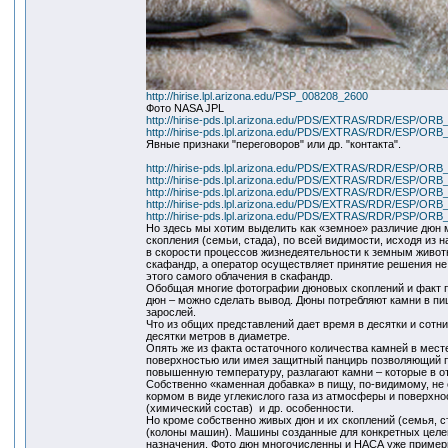
http://hirise.lpl.arizona.edu/PSP_008208_2600
Фото NASA JPL
http://hirise-pds.lpl.arizona.edu/PDS/EXTRAS/RDR/ESP/
http://hirise-pds.lpl.arizona.edu/PDS/EXTRAS/RDR/ESP/
Явные признаки "переговоров" или др. "контакта".
http://hirise-pds.lpl.arizona.edu/PDS/EXTRAS/RDR/ESP/
http://hirise-pds.lpl.arizona.edu/PDS/EXTRAS/RDR/ESP/
http://hirise-pds.lpl.arizona.edu/PDS/EXTRAS/RDR/ESP/
http://hirise-pds.lpl.arizona.edu/PDS/EXTRAS/RDR/ESP/
http://hirise-pds.lpl.arizona.edu/PDS/EXTRAS/RDR/PSP/
Но здесь мы хотим выделить как «земное» различие дюн м
скопления (семьи, стада), по всей видимости, исходя из 
в скорости процессов жизнедеятельности к земным животн
скафандр, а оператор осуществляет принятие решения не 
этого самого облачения в скафандр.
Обобщая многие фотографии дюновых скоплений и факт 
дюн – можно сделать вывод. Дюны потребляют камни в пи
зарослей.
Что из общих представлений дает время в десятки и сотн
десятки метров в диаметре.
Опять же из факта остаточного количества камней в мест
поверхностью или имея защитный панцирь позволяющий п
повышенную температуру, разлагают камни – которые в от
Собственно «каменная добавка» в пищу, по-видимому, не 
кормом в виде углекислого газа из атмосферы и поверхно
(химический состав) и др. особенности.
Но кроме собственно живых дюн и их скоплений (семья, с
(колоны машин). Машины созданные для конкретных целе
назначения. Фото дюн многочисленны и НАСА уже примерн