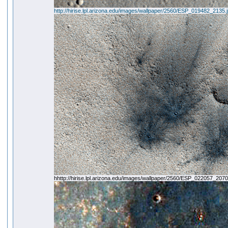
http://hirise.lpl.arizona.edu/images/wallpaper/2560/ESP_019482_2135.
hhttp://hirise.lpl.arizona.edu/images/wallpaper/2560/ESP_022057_2070