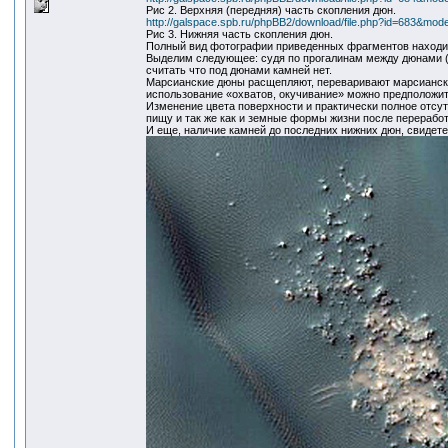
Рис 2. Верхняя (передняя) часть скопления дюн.
http://galspace.spb.ru/phpBB2/download/file.php?id=683&mod
Рис 3. Нижняя часть скопления дюн.
Полный вид фотографии приведенных фрагментов находи
Выделим следующее: судя по прогалинам между дюнами (
считать что под дюнами камней нет.
Марсианские дюны расщепляют, переваривают марсиански
использование «охватов, окучивание» можно предположит
Изменение цвета поверхности и практически полное отсут
пищу и так же как и земные формы жизни после перерабо
И еще, наличие камней до последних нижних дюн, свидет