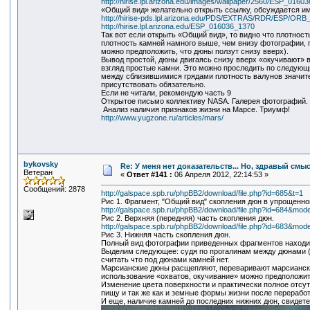
http://hirise.lpl.arizona.edu/images/wallpaper/2560/ESP_0160
«Общий вид» желательно открыть ссылку, обсуждается им
http://hirise-pds.lpl.arizona.edu/PDS/EXTRAS/RDR/ESP/
http://hirise.lpl.arizona.edu/ESP_016036_1370
Так вот если открыть «Общий вид», то видно что плотно
плотность камней намного выше, чем внизу фотографии, г
можно предположить, что дюны ползут снизу вверх).
Вывод простой, дюны двигаясь снизу вверх «окучивают» 
взгляд простые камни. Это можно проследить по следующ
между сблизившимися грядами плотность валунов значит
присутствовать обязательно.
Если не читали, рекомендую часть 9
Открытое письмо коллективу NASA. Галерея фотографий.
Анализ наличия признаков жизни на Марсе. Триумф!
http://www.yugzone.ru/articles/mars/
bykovsky
Re: У меня нет доказательств... Но, здравый смы
Ветеран
«
Ответ #141 :
06 Апреля 2012, 22:14:53 »
Сообщений: 2878
http://galspace.spb.ru/phpBB2/download/file.php?id=685&t=1
Рис 1. Фрагмент, "Общий вид" скопления дюн в упрощенно
http://galspace.spb.ru/phpBB2/download/file.php?id=684&mod
Рис 2. Верхняя (передняя) часть скопления дюн.
http://galspace.spb.ru/phpBB2/download/file.php?id=683&mod
Рис 3. Нижняя часть скопления дюн.
Полный вид фотографии приведенных фрагментов находи
Выделим следующее: судя по прогалинам между дюнами (
считать что под дюнами камней нет.
Марсианские дюны расщепляют, переваривают марсиански
использование «охватов, окучивание» можно предположит
Изменение цвета поверхности и практически полное отсут
пищу и так же как и земные формы жизни после перерабо
И еще, наличие камней до последних нижних дюн, свидет