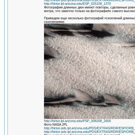
http://hirise-pds.lpl.arizona.edu/PDS/EXTRAS/RDR/ESP/
http://hirise.lpl.arizona.edu/ESP_025108_1370
Фотографии длинных дюн имеют повторы, сделанные ровн
метра, что заметно только на фотографиях самого высок
Приведем еще несколько фотографий «скоплений длинных
скоплениями.
http://hirise.lpl.arizona.edu/PSP_008208_2600
Фото NASA JPL
http://hirise-pds.lpl.arizona.edu/PDS/EXTRAS/RDR/ESP/
http://hirise-pds.lpl.arizona.edu/PDS/EXTRAS/RDR/ESP/