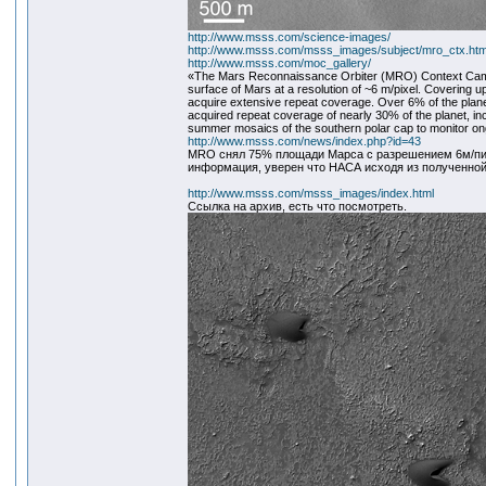
http://www.msss.com/science-images/
http://www.msss.com/msss_images/subject/mro_ctx.htm
http://www.msss.com/moc_gallery/
«The Mars Reconnaissance Orbiter (MRO) Context Camer
surface of Mars at a resolution of ~6 m/pixel. Covering up
acquire extensive repeat coverage. Over 6% of the planet
acquired repeat coverage of nearly 30% of the planet, inc
summer mosaics of the southern polar cap to monitor on
http://www.msss.com/news/index.php?id=43
MRO снял 75% площади Марса с разрешением 6м/пик
информация, уверен что НАСА исходя из полученной
http://www.msss.com/msss_images/index.html
Ссылка на архив, есть что посмотреть.