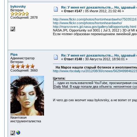
bykovsky
Re: У меня нет доказательств... Но, здравы
Ветеран
«
Ответ #147 :
05 Июля 2012, 21:02:46 »
Сообщений: 2878
http://www.flickr.com/photos/hortonheardawho/750351161
http://www.flickr.com/photos/hortonheardawho/
http://marsrovers.jpl.nasa.gov/gallery/all/opportunity.html
NASA JPL Opportunity sol 3001 ( Jul 3, 2012 ) 3D of MI 
Если «пляж» образован перемещением линейной дюны
Pipa
Re: У меня нет доказательств... Но, здравы
Администратор
«
Ответ #148 :
30 Августа 2012, 18:56:01 »
Ветеран
На Марсе нашли старый ботинок и инопланетн
Сообщений: 3660
http://www.rbcdaily.ru/2012/08/30/cnews/562949984622
Цитата:
... один из пользователей YouTube, просматривая 
Daily Mail. В кадр попали два объекта: непонятное
И чего до сих молчит наш bykovsky, а не вопит от р
Квантовая
инструменталистка