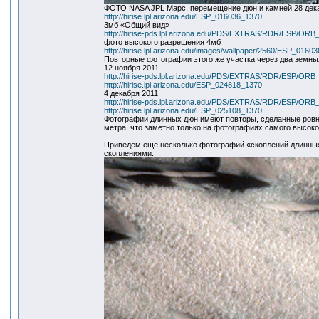
ФОТО NASA JPL Марс, перемещение дюн и камней 28 дек
http://hirise.lpl.arizona.edu/ESP_016036_1370
3мб «Общий вид»
http://hirise-pds.lpl.arizona.edu/PDS/EXTRAS/RDR/ESP/
фото высокого разрешения 4мб
http://hirise.lpl.arizona.edu/images/wallpaper/2560/ESP_0160
Повторные фотографии этого же участка через два земны
12 ноября 2011
http://hirise-pds.lpl.arizona.edu/PDS/EXTRAS/RDR/ESP/
http://hirise.lpl.arizona.edu/ESP_024818_1370
4 декабря 2011
http://hirise-pds.lpl.arizona.edu/PDS/EXTRAS/RDR/ESP/
http://hirise.lpl.arizona.edu/ESP_025108_1370
Фотографии длинных дюн имеют повторы, сделанные ровн
метра, что заметно только на фотографиях самого высок
Приведем еще несколько фотографий «скоплений длинных
скоплениями.