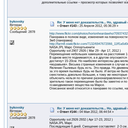
дополнительные ссылки – просмотр которых позволяет вз
bykovsky
Re: У меня нет доказательств... Но, здравы
Ветеран
«
Ответ #143 :
25 Апреля 2012, 05:36:29 »
Сообщений: 2878
http://www.flickr.com/photos/hortonheardawho/709374327
Панорама в полном виде, изменения на поверхности 
3мб (панорама)
http://farm8.staticflickr.com/7132/6947672066_11ff1a5d0
NASA JPL Марс Оппортьюнити
Opportunity sol 2907 2926 ( Mar 29 - Apr 17, 2012 )
Перемещение небольших камешков на расстояние 1-
В одном месте поднимаются, а в другом опускаются 
достигнут 15-20см. Но наиболее интересны два мел
«муравьев». Весьма странные изменения в случае н
Явление Пылевых бурь есть. Это правда. Но движени
за это время пылевых бурь не было. И ветра не было
сместились довольно большие, к тому же некоторые 
объяснить нельзя по причине разнонаправленности 
зрительно такое перемещение было бы заметно и по 
«самодвижение» вещества на Марсе.
Описанное мной относится к панораме по ссылке, н
bykovsky
Re: У меня нет доказательств... Но, здравы
Ветеран
«
Ответ #144 :
04 Мая 2012, 06:44:54 »
Сообщений: 2878
Opportunity sol 2926 2932 ( Apr 17-23, 2012 )
NASA JPL Марс
Последующие 6 дней. Смещение составляет 2-3 см.