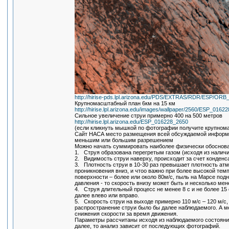
http://hirise-pds.lpl.arizona.edu/PDS/EXTRAS/RDR/ESP/
Крупномасштабный план 6км на 15 км
http://hirise.lpl.arizona.edu/images/wallpaper/2560/ESP_0162
Сильное увеличение струи примерно 400 на 500 метров
http://hirise.lpl.arizona.edu/ESP_016228_2650
(если кликнуть мышкой по фотографии получите крупном
Сайт НАСА место размещения всей обсуждаемой информац
меньшим или большим разрешением
Можно начать суммировать наиболее физически обоснов
1. Струя образована перегретым газом (исходя из наличи
2. Видимость струи наверху, происходит за счет конденс
3. Плотность струи в 10-30 раз превышает плотность ат
проникновения вниз, и чтоо важно при более высокой тем
поверхности – более или около 80м/с, пыль на Марсе под
давления - то скорость внизу может быть и несколько мен
4. Струя длительный процесс не менее 8 с и не более 15
далее влево или вправо.
5. Скорость струи на выходе примерно 110 м/с – 120 м/с,
распространение струи было бы далее наблюдаемого. А ме
снижения скорости за время движения.
Параметры рассчитаны исходя из наблюдаемого состояния
далее, то анализ зависит от последующих фотографий.