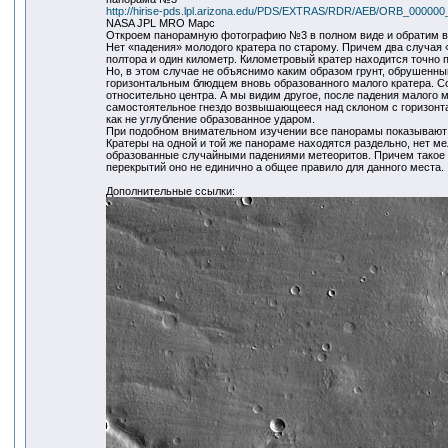
http://hirise-pds.lpl.arizona.edu/PDS/EXTRAS/RDR/AEB/ORB_000
NASA JPL MRO Марс
Откроем панорамную фотографию №3 в полном виде и обратим 
Нет «падения» молодого кратера по старому. Причем два случая
полтора и один километр. Километровый кратер находится точно п
Но, в этом случае не объяснимо каким образом грунт, обрушенный
горизонтальным блюдцем вновь образованного малого кратера. С
относительно центра. А мы видим другое, после падения малого м
самостоятельное гнездо возвышающееся над склоном с горизонта
как не углубление образованное ударом.
При подобном внимательном изучении все панорамы показывают 
Кратеры на одной и той же панораме находятся раздельно, нет ме
образованные случайными падениями метеоритов. Причем такое пр
перекрытий оно не единично а общее правило для данного места.
Дополнительные ссылки: