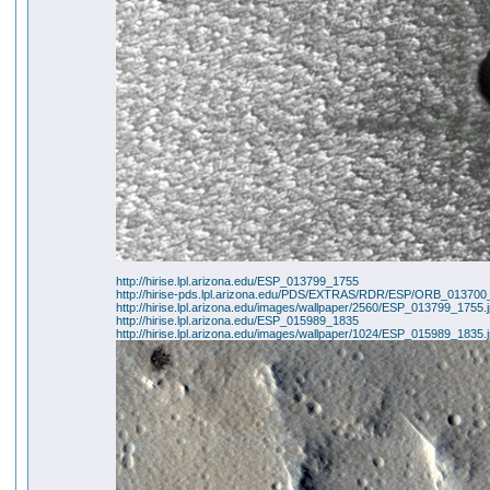
http://hirise.lpl.arizona.edu/ESP_013799_1755
http://hirise-pds.lpl.arizona.edu/PDS/EXTRAS/RDR/ESP/ORB_013
http://hirise.lpl.arizona.edu/images/wallpaper/2560/ESP_013799_1755.
http://hirise.lpl.arizona.edu/ESP_015989_1835
http://hirise.lpl.arizona.edu/images/wallpaper/1024/ESP_015989_1835.