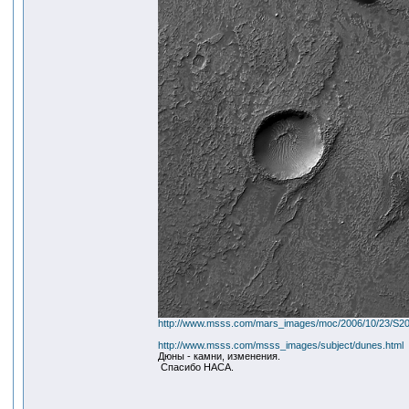
http://www.msss.com/mars_images/moc/2006/10/23/S20
http://www.msss.com/msss_images/subject/dunes.html
Дюны - камни, изменения.
Спасибо НАСА.