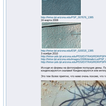
http://hirise.lpl.arizona.edu/PSP_007676_1385
16 марта 2008
http://hirise.lpl.arizona.edu/ESP_020018_1385
3 ноября 2010
http://hirise-pds.lpl.arizona.edu/PDS/EXTRAS/RDR
http://hirise.lpl.arizona.edu/images/2008/details/cut/PS
http://hirise-pds.lpl.arizona.edu/PDS/EXTRAS/RDR
Исходя из формы на фотографии ползущие дюны. Пар
конденсируются скалами! Конденсируются или интег
Это тем более приятно, что ниже очень похоже, что