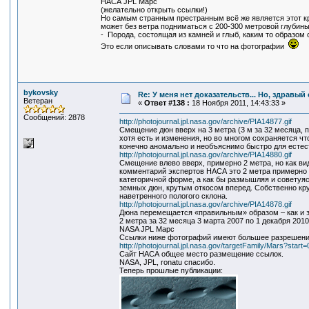
НАСА JPL Марс
(желательно открыть ссылки!)
Но самым странным престранным всё же является этот кра
может без ветра подниматься с 200-300 метровой глубины
- Порода, состоящая из камней и глыб, каким то образом
Это если описывать словами то что на фотографии
bykovsky
Re: У меня нет доказательств... Но, здравы
Ветеран
«
Ответ #138 :
18 Ноября 2011, 14:43:33 »
Сообщений: 2878
http://photojournal.jpl.nasa.gov/archive/PIA14877.gif
Смещение дюн вверх на 3 метра (3 м за 32 месяца,
хотя есть и изменения, но во многом сохраняется ч
конечно аномально и необъяснимо быстро для естес
http://photojournal.jpl.nasa.gov/archive/PIA14880.gif
Смещение влево вверх, примерно 2 метра, но как в
комментарий экспертов НАСА это 2 метра примерно 
категоричной форме, а как бы размышляя и советуя
земных дюн, крутым откосом вперед. Собственно кру
наветренного пологого склона.
http://photojournal.jpl.nasa.gov/archive/PIA14878.gif
Дюна перемещается «правильным» образом – как и з
2 метра за 32 месяца 3 марта 2007 по 1 декабря 2010
NASA JPL Марс
Ссылки ниже фотографий имеют большее разрешени
http://photojournal.jpl.nasa.gov/targetFamily/Mars?start=
Сайт НАСА общее место размещение ссылок.
NASA, JPL, ronatu спасибо.
Теперь прошлые публикации: