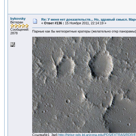
bykovsky
Re: У меня нет доказательств... Но, здравый смысл. Ма
Ветеран
«
Ответ #136 :
15 Ноября 2011, 22:14:19 »
Сообщений:
Парные как бы метеоритные кратеры (желательно откр панорамы
2878
Ссылка№1 3мб
http://hirise-pds.lpl.arizona.edu/PDS/EXTRAS/