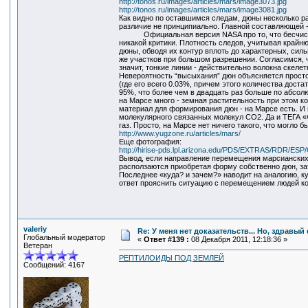
http://tonos.ru/images/articles/mars/image3073.jpg
http://tonos.ru/images/articles/mars/image3081.jpg
Как видно по оставшимся следам, дюны несколько ра
различие не принципиально. Главной составляющей -
Официальная версия NASA про то, что бесчисленн
никакой критики. Плотность следов, учитывая крайн
дюны, обводя их контур вплоть до характерных, сил
же участков при большом разрешении. Согласимся, ч
значит, тонкие линии - действительно волокна скеле
Невероятность “высыхания” дюн объясняется просто
(где его всего 0.03%, причем этого количества дост
95%, что более чем в двадцать раз больше по абсо
на Марсе много - земная растительность при этом к
материал для формирования дюн - на Марсе есть. И
молекулярного связанных молекул СО2. Да и ТЕГА «
газ. Просто, на Марсе нет ничего такого, что могло б
http://www.yugzone.ru/articles/mars/
Еще фотография:
http://hirise-pds.lpl.arizona.edu/PDS/EXTRAS/RDR
Вывод, если направление перемещения марсианских 
расползаются приобретая форму собственно дюн, зат
Последнее «куда? и зачем?» наводит на аналогию, ку
ответ прояснить ситуацию с перемещением людей конц
valeriy
Re: У меня нет доказательств... Но, здравы
Глобальный модератор
«
Ответ #139 :
08 Декабря 2011, 12:18:36 »
Ветеран
РЕПТИЛОИДЫ ПОД ЗЕМЛЕЙ
Сообщений: 4167