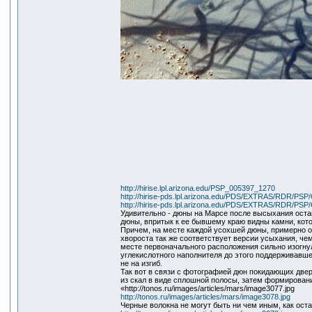
http://hirise.lpl.arizona.edu/PSP_005397_1270
http://hirise-pds.lpl.arizona.edu/PDS/EXTRAS/RDR
http://hirise-pds.lpl.arizona.edu/PDS/EXTRAS/RDR
Удивительно - дюны на Марсе после высыхания оста
дюны, впритык к ее бывшему краю видны камни, кот
Причем, на месте каждой усохшей дюны, примерно о
хвороста так же соответствует версии усыхания, че
месте первоначального расположения сильно изогнул
углекислотного наполнителя до этого поддерживавше
не на изгиб.
Так вот в связи с фотографией дюн покидающих две
из скал в виде сплошной полосы, затем формировани
«http://tonos.ru/images/articles/mars/image3077.jpg
http://tonos.ru/images/articles/mars/image3078.jpg
Черные волокна не могут быть ни чем иным, как ост