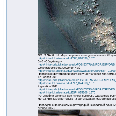
ФОТО NASA JPL Марс, перемещение дюн и камней 28 дек
http://hirise.lpl.arizona.edu/ESP_016036_1370
3мб «Общий вид»
http://hirise-pds.lpl.arizona.edu/PDS/EXTRAS/RDR/ESP/
фото высокого разрешения 4мб
http://hirise.lpl.arizona.edu/images/wallpaper/2560/ESP_0160
Повторные фотографии этого же участка через два земны
12 ноября 2011
http://hirise-pds.lpl.arizona.edu/PDS/EXTRAS/RDR/ESP/
http://hirise.lpl.arizona.edu/ESP_024818_1370
4 декабря 2011
http://hirise-pds.lpl.arizona.edu/PDS/EXTRAS/RDR/ESP/
http://hirise.lpl.arizona.edu/ESP_025108_1370
Фотографии длинных дюн имеют повторы, сделанные ровн
метра, что заметно только на фотографиях самого высок
Приведем еще несколько фотографий «скоплений длинных
скоплениями.