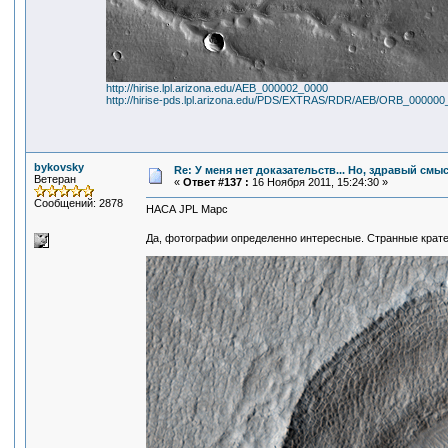
http://hirise.lpl.arizona.edu/AEB_000002_0000
http://hirise-pds.lpl.arizona.edu/PDS/EXTRAS/RDR/AEB/ORB_000
bykovsky
Re: У меня нет доказательств... Но, здравый смы
Ветеран
«
Ответ #137 :
16 Ноября 2011, 15:24:30 »
Сообщений: 2878
НАСА JPL Марс
Да, фотографии определенно интересные. Странные крате