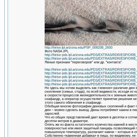
http://hirise.lpl.arizona.edu/PSP_008208_2600
Фото NASA JPL
http://hirise-pds.lpl.arizona.edu/PDS/EXTRAS/RDR/ESP/
http://hirise-pds.lpl.arizona.edu/PDS/EXTRAS/RDR/ESP/
Явные признаки "переговоров" или др. "контакта".
http://hirise-pds.lpl.arizona.edu/PDS/EXTRAS/RDR/ESP/
http://hirise-pds.lpl.arizona.edu/PDS/EXTRAS/RDR/ESP/
http://hirise-pds.lpl.arizona.edu/PDS/EXTRAS/RDR/ESP/
http://hirise-pds.lpl.arizona.edu/PDS/EXTRAS/RDR/ESP/
http://hirise-pds.lpl.arizona.edu/PDS/EXTRAS/RDR/PSP/
Но здесь мы хотим выделить как «земное» различие дюн м
скопления (семьи, стада), по всей видимости, исходя из 
в скорости процессов жизнедеятельности к земным животн
скафандр, а оператор осуществляет принятие решения не 
этого самого облачения в скафандр.
Обобщая многие фотографии дюновых скоплений и факт 
дюн – можно сделать вывод. Дюны потребляют камни в пи
зарослей.
Что из общих представлений дает время в десятки и сотн
десятки метров в диаметре.
Опять же из факта остаточного количества камней в мест
поверхностью или имея защитный панцирь позволяющий п
повышенную температуру, разлагают камни – которые в от
Собственно «каменная добавка» в пищу, по-видимому, не 