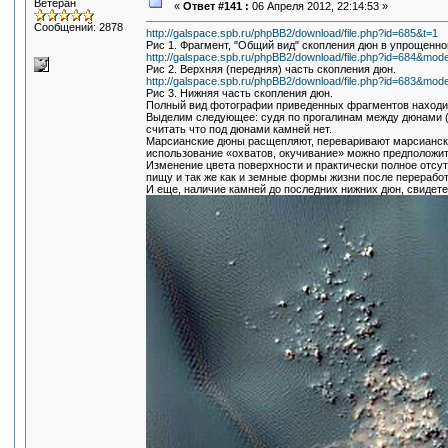
Ветеран
«
Ответ #141 :
06 Апреля 2012, 22:14:53 »
Сообщений: 2878
http://galspace.spb.ru/phpBB2/download/file.php?id=685&t=1
Рис 1. Фрагмент, "Общий вид" скопления дюн в упрощенно
http://galspace.spb.ru/phpBB2/download/file.php?id=684&mod
Рис 2. Верхняя (передняя) часть скопления дюн.
http://galspace.spb.ru/phpBB2/download/file.php?id=683&mod
Рис 3. Нижняя часть скопления дюн.
Полный вид фотографии приведенных фрагментов находи
Выделим следующее: судя по прогалинам между дюнами (
считать что под дюнами камней нет.
Марсианские дюны расщепляют, переваривают марсиански
использование «охватов, окучивание» можно предположит
Изменение цвета поверхности и практически полное отсут
пищу и так же как и земные формы жизни после перерабо
И еще, наличие камней до последних нижних дюн, свидет