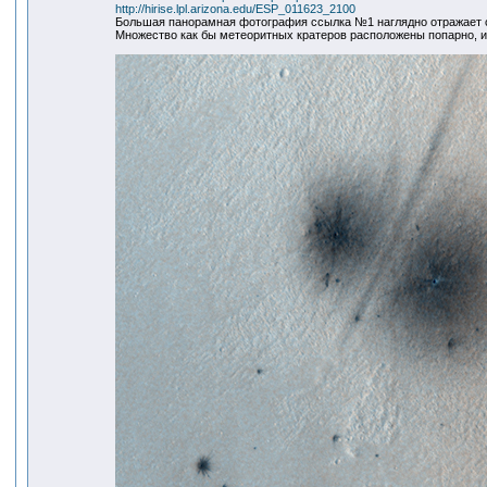
http://hirise.lpl.arizona.edu/ESP_011623_2100
Большая панорамная фотография ссылка №1 наглядно отражает
Множество как бы метеоритных кратеров расположены попарно, им