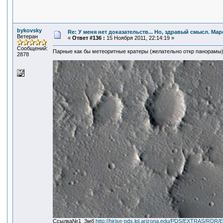
bykovsky
Re: У меня нет доказательств... Но, здравый смысл. Ма
Ветеран
«
Ответ #136 :
15 Ноября 2011, 22:14:19 »
Сообщений:
Парные как бы метеоритные кратеры (желательно откр панорамы
2878
Ссылка№1 3мб
http://hirise-pds.lpl.arizona.edu/PDS/EXTRAS/