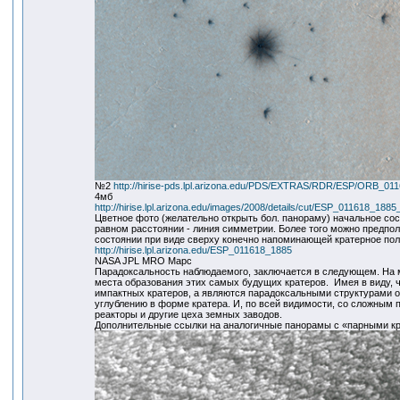
№2
http://hirise-pds.lpl.arizona.edu/PDS/EXTRAS/RDR/ESP/ORB_
4мб
http://hirise.lpl.arizona.edu/images/2008/details/cut/ESP_011618_1885_
Цветное фото (желательно открыть бол. панораму) начальное сос
равном расстоянии - линия симметрии. Более того можно предпол
состоянии при виде сверху конечно напоминающей кратерное пол
http://hirise.lpl.arizona.edu/ESP_011618_1885
NASA JPL MRO Марс
Парадоксальность наблюдаемого, заключается в следующем. На 
места образования этих самых будущих кратеров. Имея в виду, 
импактных кратеров, а являются парадоксальными структурами о
углублению в форме кратера. И, по всей видимости, со сложным
реакторы и другие цеха земных заводов.
Дополнительные ссылки на аналогичные панорамы с «парными к