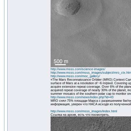
http://www.msss.com/science-images/
http://www.msss.com/msss_images/subject/mro_ctx.htm
http://www.msss.com/moc_gallery/
«The Mars Reconnaissance Orbiter (MRO) Context Camer
surface of Mars at a resolution of ~6 m/pixel. Covering up
acquire extensive repeat coverage. Over 6% of the planet
acquired repeat coverage of nearly 30% of the planet, inc
summer mosaics of the southern polar cap to monitor on
http://www.msss.com/news/index.php?id=43
MRO снял 75% площади Марса с разрешением 6м/пик
информация, уверен что НАСА исходя из полученной
http://www.msss.com/msss_images/index.html
Ссылка на архив, есть что посмотреть.