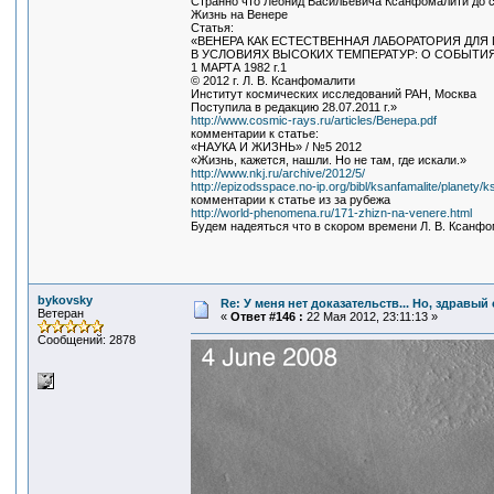
Странно что Леонид Васильевича Ксанфомалити до си
Жизнь на Венере
Статья:
«ВЕНЕРА КАК ЕСТЕСТВЕННАЯ ЛАБОРАТОРИЯ ДЛЯ
В УСЛОВИЯХ ВЫСОКИХ ТЕМПЕРАТУР: О СОБЫТИЯ
1 МАРТА 1982 г.1
© 2012 г. Л. В. Ксанфомалити
Институт космических исследований РАН, Москва
Поступила в редакцию 28.07.2011 г.»
http://www.cosmic-rays.ru/articles/Венера.pdf
комментарии к статье:
«НАУКА И ЖИЗНЬ» / №5 2012
«Жизнь, кажется, нашли. Но не там, где искали.»
http://www.nkj.ru/archive/2012/5/
http://epizodsspace.no-ip.org/bibl/ksanfamalite/planety/k
комментарии к статье из за рубежа
http://world-phenomena.ru/171-zhizn-na-venere.html
Будем надеяться что в скором времени Л. В. Ксанфо
bykovsky
Re: У меня нет доказательств... Но, здравы
Ветеран
«
Ответ #146 :
22 Мая 2012, 23:11:13 »
Сообщений: 2878