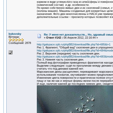
кормом в виде углекислого газа из атмосферы и поверхно
(химический состав) и др. особенности.
Но кроме собственно живых дюн и их скоплений (семья, с
(колоны машин). Машины созданные для конкретных целе
назначения. Фото дюн многочисленны и НАСА уже примерн
дополнительные ссылки – просмотр которых позволяет вз
bykovsky
Re: У меня нет доказательств... Но, здравый смы
Ветеран
«
Ответ #142 :
06 Апреля 2012, 22:16:44 »
Сообщений: 2878
http://galspace.spb.ru/phpBB2/download/file.php?id=685&t=1
Рис 1. Фрагмент, "Общий вид" скопления дюн в упрощенно
http://galspace.spb.ru/phpBB2/download/file.php?id=684&mod
Рис 2. Верхняя (передняя) часть скопления дюн.
http://galspace.spb.ru/phpBB2/download/file.php?id=683&mod
Рис 3. Нижняя часть скопления дюн.
Полный вид фотографии приведенных фрагментов находи
Выделим следующее: судя по прогалинам между дюнами (
считать что под дюнами камней нет.
Марсианские дюны расщепляют, переваривают марсиански
использование «охватов, окучивание» можно предположит
Изменение цвета поверхности и практически полное отсут
пищу и так же как и земные формы жизни после перерабо
И еще, наличие камней до последних нижних дюн, свидет