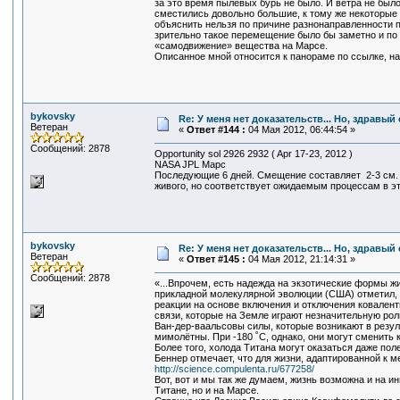
за это время пылевых бурь не было. И ветра не было
сместились довольно большие, к тому же некоторые 
объяснить нельзя по причине разнонаправленности 
зрительно такое перемещение было бы заметно и по 
«самодвижение» вещества на Марсе.
Описанное мной относится к панораме по ссылке, н
bykovsky
Re: У меня нет доказательств... Но, здравы
Ветеран
«
Ответ #144 :
04 Мая 2012, 06:44:54 »
Сообщений: 2878
Opportunity sol 2926 2932 ( Apr 17-23, 2012 )
NASA JPL Марс
Последующие 6 дней. Смещение составляет 2-3 см.
живого, но соответствует ожидаемым процессам в э
bykovsky
Re: У меня нет доказательств... Но, здравы
Ветеран
«
Ответ #145 :
04 Мая 2012, 21:14:31 »
Сообщений: 2878
«...Впрочем, есть надежда на экзотические формы ж
прикладной молекулярной эволюции (США) отметил, ч
реакции на основе включения и отключения ковалент
связи, которые на Земле играют незначительную рол
Ван-дер-ваальсовы силы, которые возникают в резул
мимолётны. При -180 ˚C, однако, они могут сменить 
Более того, холода Титана могут оказаться даже по
Беннер отмечает, что для жизни, адаптированной к 
http://science.compulenta.ru/677258/
Вот, вот и мы так же думаем, жизнь возможна и на и
Титане, но и на Марсе.