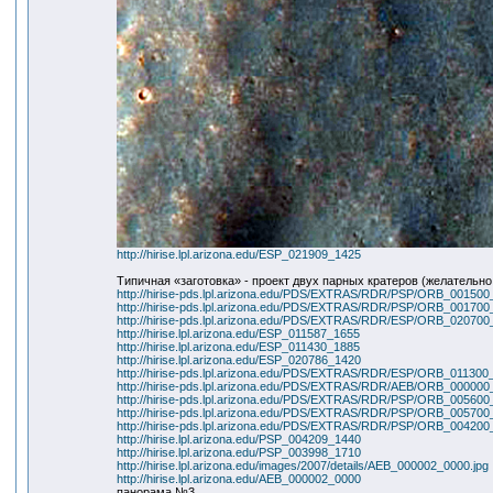
http://hirise.lpl.arizona.edu/ESP_021909_1425
Типичная «заготовка» - проект двух парных кратеров (желательно 
http://hirise-pds.lpl.arizona.edu/PDS/EXTRAS/RDR/PSP/ORB_001
http://hirise-pds.lpl.arizona.edu/PDS/EXTRAS/RDR/PSP/ORB_001
http://hirise-pds.lpl.arizona.edu/PDS/EXTRAS/RDR/ESP/ORB_020
http://hirise.lpl.arizona.edu/ESP_011587_1655
http://hirise.lpl.arizona.edu/ESP_011430_1885
http://hirise.lpl.arizona.edu/ESP_020786_1420
http://hirise-pds.lpl.arizona.edu/PDS/EXTRAS/RDR/ESP/ORB_0113
http://hirise-pds.lpl.arizona.edu/PDS/EXTRAS/RDR/AEB/ORB_000
http://hirise-pds.lpl.arizona.edu/PDS/EXTRAS/RDR/PSP/ORB_005
http://hirise-pds.lpl.arizona.edu/PDS/EXTRAS/RDR/PSP/ORB_005
http://hirise-pds.lpl.arizona.edu/PDS/EXTRAS/RDR/PSP/ORB_004
http://hirise.lpl.arizona.edu/PSP_004209_1440
http://hirise.lpl.arizona.edu/PSP_003998_1710
http://hirise.lpl.arizona.edu/images/2007/details/AEB_000002_0000.jpg
http://hirise.lpl.arizona.edu/AEB_000002_0000
панорама №3