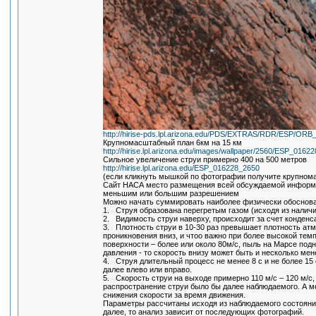
http://hirise-pds.lpl.arizona.edu/PDS/EXTRAS/RDR/ESP/
Крупномасштабный план 6км на 15 км
http://hirise.lpl.arizona.edu/images/wallpaper/2560/ESP_0162
Сильное увеличение струи примерно 400 на 500 метров
http://hirise.lpl.arizona.edu/ESP_016228_2650
(если кликнуть мышкой по фотографии получите крупном
Сайт НАСА место размещения всей обсуждаемой информац
меньшим или большим разрешением
Можно начать суммировать наиболее физически обоснов
1. Струя образована перегретым газом (исходя из наличи
2. Видимость струи наверху, происходит за счет конденс
3. Плотность струи в 10-30 раз превышает плотность ат
проникновения вниз, и чтоо важно при более высокой тем
поверхности – более или около 80м/с, пыль на Марсе под
давления - то скорость внизу может быть и несколько мен
4. Струя длительный процесс не менее 8 с и не более 15
далее влево или вправо.
5. Скорость струи на выходе примерно 110 м/с – 120 м/с,
распространение струи было бы далее наблюдаемого. А ме
снижения скорости за время движения.
Параметры рассчитаны исходя из наблюдаемого состояния
далее, то анализ зависит от последующих фотографий.