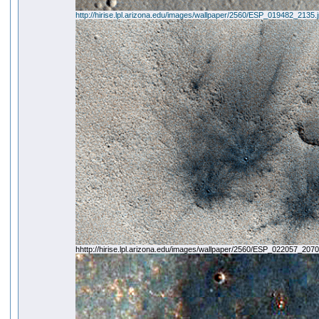
http://hirise.lpl.arizona.edu/images/wallpaper/2560/ESP_019482_2135.
hhttp://hirise.lpl.arizona.edu/images/wallpaper/2560/ESP_022057_2070