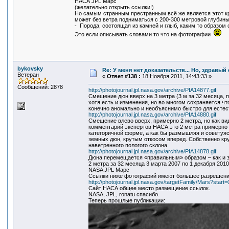
НАСА JPL Марс
(желательно открыть ссылки!)
Но самым странным престранным всё же является этот кра
может без ветра подниматься с 200-300 метровой глубины
- Порода, состоящая из камней и глыб, каким то образом
Это если описывать словами то что на фотографии
bykovsky
Re: У меня нет доказательств... Но, здравы
Ветеран
«
Ответ #138 :
18 Ноября 2011, 14:43:33 »
Сообщений: 2878
http://photojournal.jpl.nasa.gov/archive/PIA14877.gif
Смещение дюн вверх на 3 метра (3 м за 32 месяца,
хотя есть и изменения, но во многом сохраняется ч
конечно аномально и необъяснимо быстро для естес
http://photojournal.jpl.nasa.gov/archive/PIA14880.gif
Смещение влево вверх, примерно 2 метра, но как в
комментарий экспертов НАСА это 2 метра примерно 
категоричной форме, а как бы размышляя и советуя
земных дюн, крутым откосом вперед. Собственно кру
наветренного пологого склона.
http://photojournal.jpl.nasa.gov/archive/PIA14878.gif
Дюна перемещается «правильным» образом – как и з
2 метра за 32 месяца 3 марта 2007 по 1 декабря 2010
NASA JPL Марс
Ссылки ниже фотографий имеют большее разрешени
http://photojournal.jpl.nasa.gov/targetFamily/Mars?start=
Сайт НАСА общее место размещение ссылок.
NASA, JPL, ronatu спасибо.
Теперь прошлые публикации: