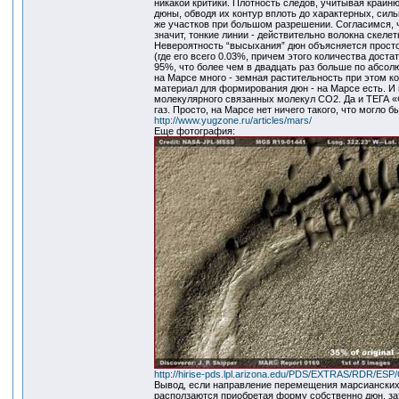
никакой критики. Плотность следов, учитывая крайн
дюны, обводя их контур вплоть до характерных, сил
же участков при большом разрешении. Согласимся, ч
значит, тонкие линии - действительно волокна скеле
Невероятность “высыхания” дюн объясняется просто
(где его всего 0.03%, причем этого количества дост
95%, что более чем в двадцать раз больше по абсо
на Марсе много - земная растительность при этом к
материал для формирования дюн - на Марсе есть. И
молекулярного связанных молекул СО2. Да и ТЕГА «
газ. Просто, на Марсе нет ничего такого, что могло б
http://www.yugzone.ru/articles/mars/
Еще фотография:
http://hirise-pds.lpl.arizona.edu/PDS/EXTRAS/RDR
Вывод, если направление перемещения марсианских 
расползаются приобретая форму собственно дюн, зат