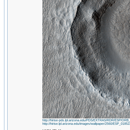
http://hirise-pds.lpl.arizona.edu/PDS/EXTRAS/RDR/ESP/
http://hirise.lpl.arizona.edu/images/wallpaper/2560/ESP_0185