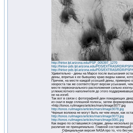
http://hirise.lpl.arizona.edu/PSP_005397_1270
http://hirise-pds.lpl.arizona.edu/PDS/EXTRAS/RDR
http://hirise-pds.lpl.arizona.edu/PDS/EXTRAS/RDR
Удивительно - дюны на Марсе после высыхания оста
дюны, впритык к ее бывшему краю видны камни, кот
Причем, на месте каждой усохшей дюны, примерно о
хвороста так же соответствует версии усыхания, че
месте первоначального расположения сильно изогнул
углекислотного наполнителя до этого поддерживавше
не на изгиб.
Так вот в связи с фотографией дюн покидающих две
из скал в виде сплошной полосы, затем формировани
«http://tonos.ru/images/articles/mars/image3077.jpg
http://tonos.ru/images/articles/mars/image3078.jpg
Черные волокна не могут быть ни чем иным, как ост
http://tonos.ru/images/articles/mars/image3073.jpg
http://tonos.ru/images/articles/mars/image3081.jpg
Как видно по оставшимся следам, дюны несколько ра
различие не принципиально. Главной составляющей -
Официальная версия NASA про то, что бесчисленн