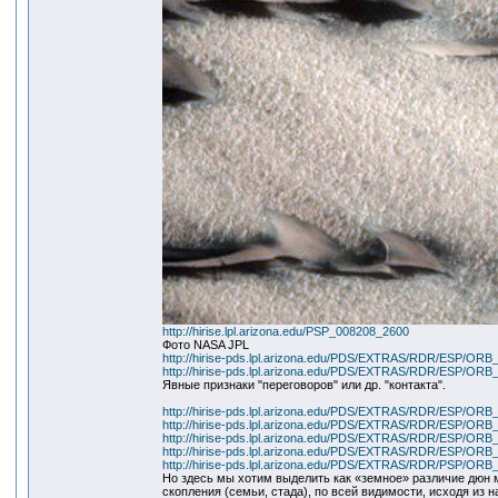
http://hirise.lpl.arizona.edu/PSP_008208_2600
Фото NASA JPL
http://hirise-pds.lpl.arizona.edu/PDS/EXTRAS/RDR/ESP/
http://hirise-pds.lpl.arizona.edu/PDS/EXTRAS/RDR/ESP/
Явные признаки "переговоров" или др. "контакта".
http://hirise-pds.lpl.arizona.edu/PDS/EXTRAS/RDR/ESP/
http://hirise-pds.lpl.arizona.edu/PDS/EXTRAS/RDR/ESP/
http://hirise-pds.lpl.arizona.edu/PDS/EXTRAS/RDR/ESP/
http://hirise-pds.lpl.arizona.edu/PDS/EXTRAS/RDR/ESP/
http://hirise-pds.lpl.arizona.edu/PDS/EXTRAS/RDR/PSP/
Но здесь мы хотим выделить как «земное» различие дюн м
скопления (семьи, стада), по всей видимости, исходя из 