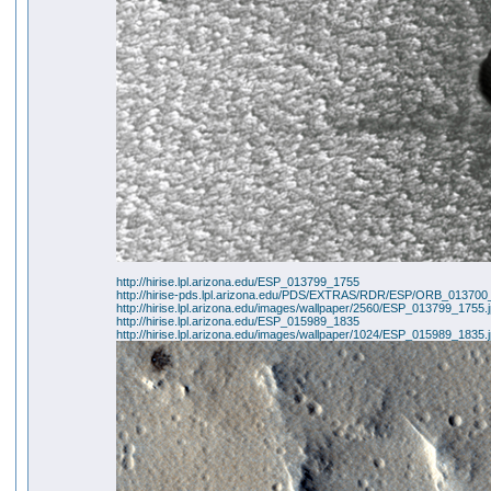
http://hirise.lpl.arizona.edu/ESP_013799_1755
http://hirise-pds.lpl.arizona.edu/PDS/EXTRAS/RDR/ESP/ORB_013
http://hirise.lpl.arizona.edu/images/wallpaper/2560/ESP_013799_1755.
http://hirise.lpl.arizona.edu/ESP_015989_1835
http://hirise.lpl.arizona.edu/images/wallpaper/1024/ESP_015989_1835.