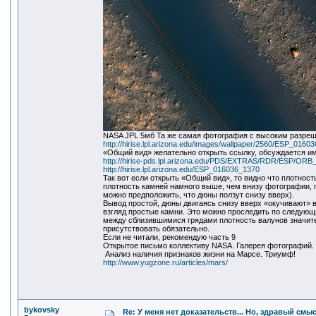
NASA JPL 5мб Та же самая фотография с высоким разре
http://hirise.lpl.arizona.edu/images/wallpaper/2560/ESP_0160
«Общий вид» желательно открыть ссылку, обсуждается им
http://hirise-pds.lpl.arizona.edu/PDS/EXTRAS/RDR/ESP/
http://hirise.lpl.arizona.edu/ESP_016036_1370
Так вот если открыть «Общий вид», то видно что плотно
плотность камней намного выше, чем внизу фотографии, г
можно предположить, что дюны ползут снизу вверх).
Вывод простой, дюны двигаясь снизу вверх «окучивают» 
взгляд простые камни. Это можно проследить по следующ
между сблизившимися грядами плотность валунов значит
присутствовать обязательно.
Если не читали, рекомендую часть 9
Открытое письмо коллективу NASA. Галерея фотографий.
Анализ наличия признаков жизни на Марсе. Триумф!
http://www.yugzone.ru/articles/mars/
bykovsky
Re: У меня нет доказательств... Но, здравый смы