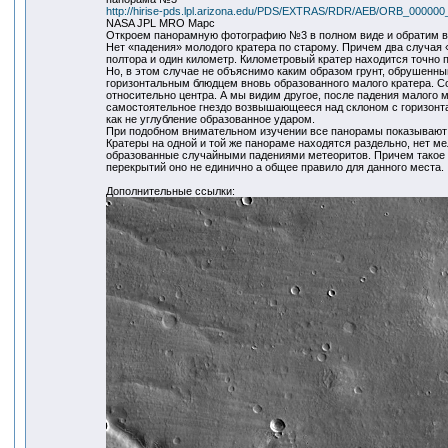
http://hirise-pds.lpl.arizona.edu/PDS/EXTRAS/RDR/AEB/ORB_000
NASA JPL MRO Марс
Откроем панорамную фотографию №3 в полном виде и обратим 
Нет «падения» молодого кратера по старому. Причем два случая
полтора и один километр. Километровый кратер находится точно п
Но, в этом случае не объяснимо каким образом грунт, обрушенный
горизонтальным блюдцем вновь образованного малого кратера. С
относительно центра. А мы видим другое, после падения малого м
самостоятельное гнездо возвышающееся над склоном с горизонта
как не углубление образованное ударом.
При подобном внимательном изучении все панорамы показывают 
Кратеры на одной и той же панораме находятся раздельно, нет ме
образованные случайными падениями метеоритов. Причем такое пр
перекрытий оно не единично а общее правило для данного места.
Дополнительные ссылки: