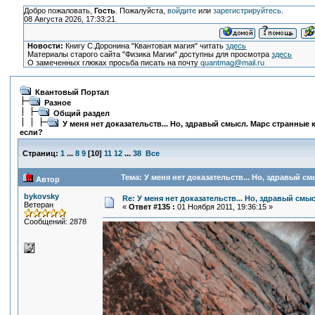
Добро пожаловать,
Гость
. Пожалуйста,
войдите
или
зарегистрируйтесь
.
08 Августа 2026, 17:33:21
Новости:
Книгу С.Доронина "Квантовая магия" читать
здесь
Материалы старого сайта "Физика Магии" доступны для просмотра
здесь
О замеченных глюках просьба писать на почту
quantmag@mail.ru
Квантовый Портал
Разное
Общий раздел
У меня нет доказательств... Но, здравый смысл. Марс странные 
если?
Страниц:
1
...
8
9
[
10
]
11
12
...
38
Все
Тема: У меня нет доказательств... Но, здравый с
Автор
bykovsky
Re: У меня нет доказательств... Но, здравый смы
Ветеран
«
Ответ #135 :
01 Ноября 2011, 19:36:15 »
Сообщений: 2878