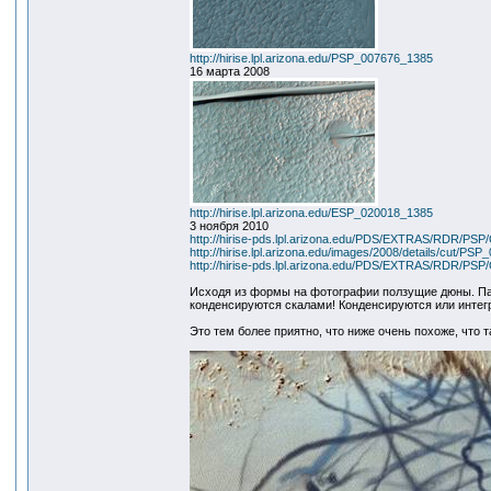
http://hirise.lpl.arizona.edu/PSP_007676_1385
16 марта 2008
http://hirise.lpl.arizona.edu/ESP_020018_1385
3 ноября 2010
http://hirise-pds.lpl.arizona.edu/PDS/EXTRAS/RDR
http://hirise.lpl.arizona.edu/images/2008/details/cut/PS
http://hirise-pds.lpl.arizona.edu/PDS/EXTRAS/RDR
Исходя из формы на фотографии ползущие дюны. Пар
конденсируются скалами! Конденсируются или интег
Это тем более приятно, что ниже очень похоже, что