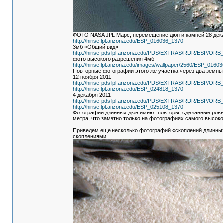
ФОТО NASA JPL Марс, перемещение дюн и камней 28 дек
http://hirise.lpl.arizona.edu/ESP_016036_1370
3мб «Общий вид»
http://hirise-pds.lpl.arizona.edu/PDS/EXTRAS/RDR/ESP/
фото высокого разрешения 4мб
http://hirise.lpl.arizona.edu/images/wallpaper/2560/ESP_0160
Повторные фотографии этого же участка через два земны
12 ноября 2011
http://hirise-pds.lpl.arizona.edu/PDS/EXTRAS/RDR/ESP/
http://hirise.lpl.arizona.edu/ESP_024818_1370
4 декабря 2011
http://hirise-pds.lpl.arizona.edu/PDS/EXTRAS/RDR/ESP/
http://hirise.lpl.arizona.edu/ESP_025108_1370
Фотографии длинных дюн имеют повторы, сделанные ровн
метра, что заметно только на фотографиях самого высок
Приведем еще несколько фотографий «скоплений длинных
скоплениями.