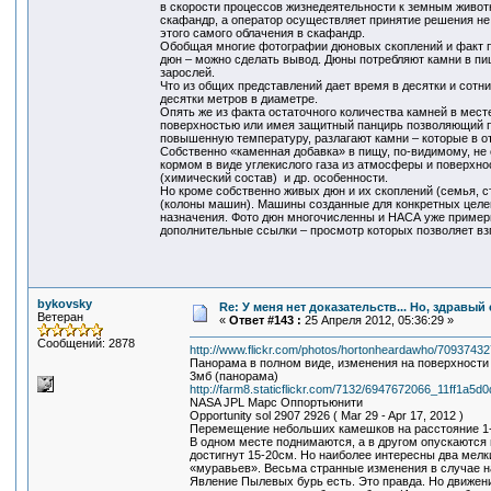
в скорости процессов жизнедеятельности к земным животн
скафандр, а оператор осуществляет принятие решения не 
этого самого облачения в скафандр.
Обобщая многие фотографии дюновых скоплений и факт 
дюн – можно сделать вывод. Дюны потребляют камни в пи
зарослей.
Что из общих представлений дает время в десятки и сотн
десятки метров в диаметре.
Опять же из факта остаточного количества камней в мест
поверхностью или имея защитный панцирь позволяющий п
повышенную температуру, разлагают камни – которые в от
Собственно «каменная добавка» в пищу, по-видимому, не 
кормом в виде углекислого газа из атмосферы и поверхно
(химический состав) и др. особенности.
Но кроме собственно живых дюн и их скоплений (семья, с
(колоны машин). Машины созданные для конкретных целе
назначения. Фото дюн многочисленны и НАСА уже примерн
дополнительные ссылки – просмотр которых позволяет вз
bykovsky
Re: У меня нет доказательств... Но, здравы
Ветеран
«
Ответ #143 :
25 Апреля 2012, 05:36:29 »
Сообщений: 2878
http://www.flickr.com/photos/hortonheardawho/709374327
Панорама в полном виде, изменения на поверхности 
3мб (панорама)
http://farm8.staticflickr.com/7132/6947672066_11ff1a5d0
NASA JPL Марс Оппортьюнити
Opportunity sol 2907 2926 ( Mar 29 - Apr 17, 2012 )
Перемещение небольших камешков на расстояние 1-
В одном месте поднимаются, а в другом опускаются 
достигнут 15-20см. Но наиболее интересны два мел
«муравьев». Весьма странные изменения в случае н
Явление Пылевых бурь есть. Это правда. Но движени