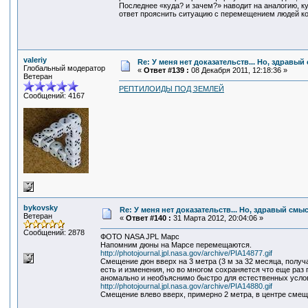
Последнее «куда? и зачем?» наводит на аналогию, ку
ответ прояснить ситуацию с перемещением людей конц
valeriy
Re: У меня нет доказательств... Но, здравы
Глобальный модератор
«
Ответ #139 :
08 Декабря 2011, 12:18:36 »
Ветеран
РЕПТИЛОИДЫ ПОД ЗЕМЛЕЙ
Сообщений: 4167
bykovsky
Re: У меня нет доказательств... Но, здравый смы
Ветеран
«
Ответ #140 :
31 Марта 2012, 20:04:06 »
Сообщений: 2878
ФОТО NASA JPL Марс
Напомним дюны на Марсе перемещаются.
http://photojournal.jpl.nasa.gov/archive/PIA14877.gif
Смещение дюн вверх на 3 метра (3 м за 32 месяца, полу
есть и изменения, но во многом сохраняется что еще раз
аномально и необъяснимо быстро для естественных услов
http://photojournal.jpl.nasa.gov/archive/PIA14880.gif
Смещение влево вверх, примерно 2 метра, в центре смещ