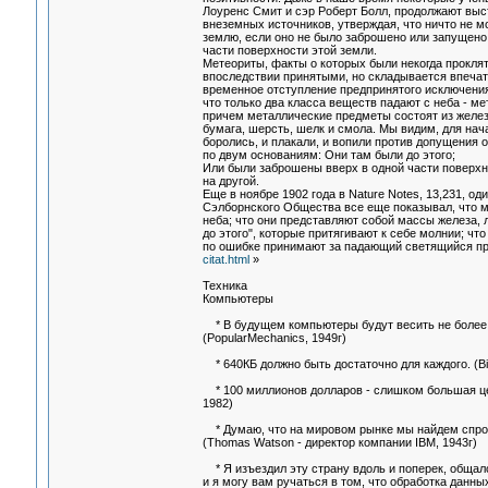
Лоуренс Смит и сэр Роберт Болл, продолжают выс
внеземных источников, утверждая, что ничто не м
землю, если оно не было заброшено или запущено 
части поверхности этой земли.
Метеориты, факты о которых были некогда проклят
впоследствии принятыми, но складывается впечатл
временное отступление предпринятого исключения
что только два класса веществ падают с неба - м
причем металлические предметы состоят из железа
бумага, шерсть, шелк и смола. Мы видим, для нач
боролись, и плакали, и вопили против допущения 
по двум основаниям: Они там были до этого;
Или были заброшены вверх в одной части поверхно
на другой.
Еще в ноябре 1902 года в Nature Notes, 13,231, од
Сэлборнского Общества все еще показывал, что м
неба; что они представляют собой массы железа,
до этого", которые притягивают к себе молнии; что
по ошибке принимают за падающий светящийся пр
citat.html
»
Техника
Компьютеры
* В будущем компьютеры будут весить не более 
(PopularMechanics, 1949г)
* 640КБ должно быть достаточно для каждого. (Bil
* 100 миллионов долларов - слишком большая цена
1982)
* Думаю, что на мировом рынке мы найдем спрос
(Thomas Watson - директор компании IBM, 1943г)
* Я изъездил эту страну вдоль и поперек, обща
и я могу вам ручаться в том, что обработка данн