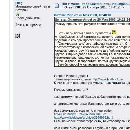
Oleg
Re: У меня нет доказательств... Но, здра
Модератор своей темы
«
Ответ #98 :
29 Октября 2010, 14:41:28 »
Ветеран
Цитата: Pipa от 26 Мая 2008, 16:40:01
Сообщений: 8943
Цитата: Quantum Angel от 26 Мая 2008, 16:21:24
Между прочим эти рисунки появляются в течении
Йожык в нирване
Вот и верь потом этим энтузиастам
.
А прообразом этой картины является отсвет солн
поделки, а камеры профессионального качества, 
"Оптическим гало" этот эффект называется. Опти
соответствующую изображенной схеме. И эффект 
каждому оператору. Не раз и не два "сбрасывали 
кругов. Видимо давал такие команды высокопоста
население распрашивали, фотки им показывали, н
круги на траве, и заработать на том кругленькую 
Был бы спрос! А желающие подтасовать "доказат
Игорь и Ирина Царевы
Тайна ведьминых кругов
http://www.findbook.ru
Книги в сети нет, советую купить - сам читал за од
Почему усложняются?
таки потому что всё больше добавляется кругов р
а настоящие круги как были простые так и осталис
без выкрутасов. только по спирографу.
Круги на полях – тайны больше нет
http://www.ljpoisk.ru/archive/3986989.html
Если на марсе атмосфера есть, то и тороидальны
но в книге были разобраны случаи и с пришельцам