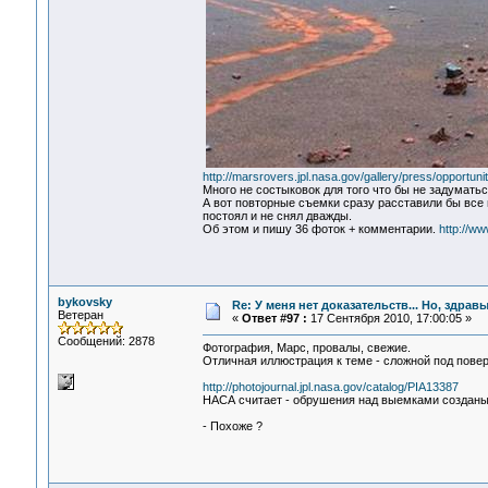
http://marsrovers.jpl.nasa.gov/gallery/press/opportun
Много не состыковок для того что бы не задуматьс
А вот повторные съемки сразу расставили бы все 
постоял и не снял дважды.
Об этом и пишу 36 фоток + комментарии.
http://
bykovsky
Re: У меня нет доказательств... Но, здра
Ветеран
«
Ответ #97 :
17 Сентября 2010, 17:00:05 »
Сообщений: 2878
Фотография, Марс, провалы, свежие.
Отличная иллюстрация к теме - сложной под пове
http://photojournal.jpl.nasa.gov/catalog/PIA13387
НАСА считает - обрушения над выемками созданы
- Похоже ?