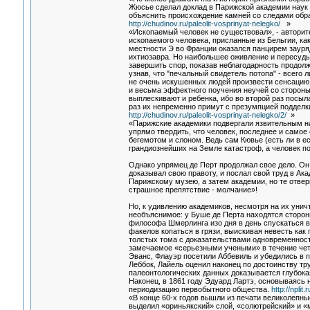
Жюсье сделал доклад в Парижской академии наук 
объяснить происхождение камней со следами обраб
http://chudinov.ru/paleolit-vosprinyat-nelegko/
»
«Ископаемый человек не существовал», - авторите
ископаемого человека, присланные из Бельгии, ка
местности Э во Франции оказался панцирем зауряд
ихтиозавра. Но наибольшее оживление и пересуды в
завершить спор, показав неблагодарность продол
узнав, что "печальный свидетель потопа" - всего 
не очень искушенных людей произвести сенсацию 
и весьма эффектного поучения неучей со стороны 
выплескивают и ребенка, ибо во второй раз посыл
раз их непременно примут с презумпцией подделк
http://chudinov.ru/paleolit-vosprinyat-nelegko/2/
»
«Парижские академики подвергали язвительным на
упрямо твердить, что человек, последнее и самое
бегемотом и слоном. Ведь сам Кювье (есть ли в е
грандиознейших на Земле катастроф, а человек по
Однако упрямец де Перт продолжал свое дело. Он 
доказывал свою правоту, и послал свой труд в Ак
Парижскому музею, а затем академии, но те отвер
страшное препятствие - молчание»!
Но, к удивлению академиков, несмотря на их уни
необъяснимое: у Буше де Перта находятся сторон
философа Шмерлинга изо дня в день спускаться в
факелов копаться в грязи, выискивая невесть как 
толстых тома с доказательствами одновременност
замечаемое «серьезными учеными» в течение четв
Эванс, Флауэр посетили Аббевиль и убедились в 
Леббок, Лайель оценил наконец по достоинству тру
палеонтологических данных доказывается глубока
Наконец, в 1861 году Эдуард Лартэ, основываясь
периодизацию первобытного общества.
http://npli
«В конце 60-х годов вышли из печати великолепны
выделил «ориньякский» слой, «солютрейский» и «