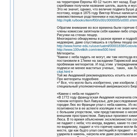
на территории Европы 40-12 тысяч лет назад. Ещ
скреблами получили название шелль, ашель и муст
Это не значит, однако, что величие подвига Буше
поэтому, когда в 1875 году Виктор Мэнье написал 
невежественные родственники и наследники великог
http://nplit.ru/books/item/f00/s00/z0000005/st000.shtm
Обратим внимание во все времена были горячие б
члены комиссии запятнали себя какими-либо откр
Рисунки на стенах пещер.
Многократно обнаружены в разное время и подро
недоверие, даже спустившись в глубины пещер он
http://www.home-edu.ru/user/uatml/00001838/Gotovie/
http://www.100velikih.com/view500.html
Метеориты.
"Камни с неба падать не могут, им там неоткуда взя
постановили в 17веке на заседании Парижской а
проблемам метеоритов. И под этим утверждение
подписи не менее маститых ученых, таких, как Л
citat.html
»
Той же Академией рекомендовалось изъять из мон
Про метеориты подробнее.
«* Все, что могло быть изобретено, уже изобрели. (C
специальный уполномоченный американского Бюро
«Камни с неба не падают!»
«В 1772 году французская Академия назначила сп
членом которого был Лавуазье, для расследования
городке Люс во Франции упал с неба камень. Из в
позитивности в ее аспекте изоляции я не знаю нич
с большим упорством, чем представление о несвя
внешним пространством. Лавуазье произвел химич
Люса. В то время объяснение эксклюзионистов сос
не падают с неба; что иногда, видимо, какие-то с
по-видимому, падают и что горячие камни могли б
месте, где как будто упал светящийся предмет - в
ударила в камень, нагрела или даже расплавила ег