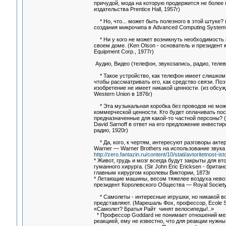
причудой, мода на которую продержится не более г
издательства Prentice Hall, 1957г)
* Но, что... может быть полезного в этой штуке?
создания микрочипа в Advanced Computing Systems D
* Ни у кого не может возникнуть необходимость
своем доме. (Ken Olson - основатель и президент к
Equipment Corp., 1977г)
Аудио, Видео (телефон, звукозапись, радио, телев
* Такое устройство, как телефон имеет слишком 
чтобы рассматривать его, как средство связи. Поэ
изобретение не имеет никакой ценности. (из обсу
Western Union в 1876г)
* Эта музыкальная коробка без проводов не мож
коммерческой ценности. Кто будет оплачивать пос
предназначенные для какой-то частной персоны? 
David Sarnoff в ответ на его предложение инвести
радио, 1920г)
* Да, кого, к чертям, интересуют разговоры актер
Warner — Warner Brothers на использование звука
http://zero.fantazin.ru/content/10/stati/avtoritetnost-ist
* Живот, грудь и мозг всегда будут закрыты для в
гуманного хирурга. (Sir John Eric Ericksen - брита
главным хирургом королевы Виктории, 1873г
* Летающие машины, весом тяжелее воздуха невоз
президент Королевского Общества — Royal Societ
* Самолеты - интересные игрушки, но никакой во
представляют. (Марешаль Фох, профессор, Ecole Su
«Самолет? Братья Райт чинят велосипеды!..»
* Профессор Goddard не понимает отношений ме
реакцией, ему не известно, что для реакции нужны