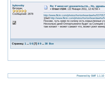
bykovsky
Re: У меня нет доказательств... Но, здра
Ветеран
«
Ответ #104 :
22 Января 2011, 12:42:56 »
Сообщений: 2878
http://www.flickr.com/photos/hortonheardawho/5370575
10мб
http://www.flickr.com/photos/hortonheardawho/
Похоже, чуть ниже по склону есть взрыхленные уча
Несколько дней Оппортьюнити будет за Солнцем (м
там копают – может сажают что, может роют мине
Страниц:
1
...
5
6
[
7
]
8
9
...
38
Все
Powered by SMF 1.1.10