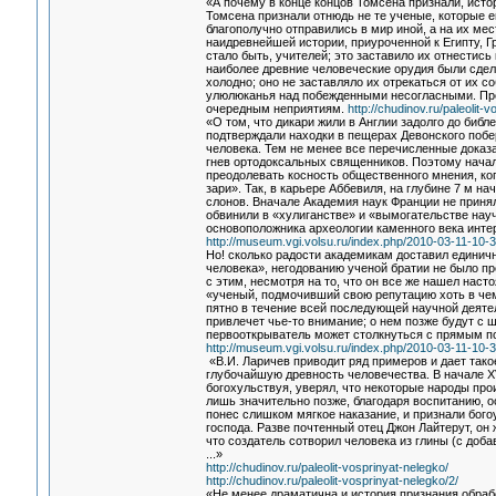
«А почему в конце концов Томсена признали, истор
Томсена признали отнюдь не те ученые, которые е
благополучно отправились в мир иной, а на их ме
наидревнейшей истории, приуроченной к Египту, Г
стало быть, учителей; это заставило их отнестись 
наиболее древние человеческие орудия были сдел
холодно; оно не заставляло их отрекаться от их 
улюлюканья над побежденными несогласными. Прос
очередным неприятиям.
http://chudinov.ru/paleolit-
«О том, что дикари жили в Англии задолго до биб
подтверждали находки в пещерах Девонского побе
человека. Тем не менее все перечисленные дока
гнев ортодоксальных священников. Поэтому нача
преодолевать косность общественного мнения, ко
зари». Так, в карьере Аббевиля, на глубине 7 м 
слонов. Вначале Академия наук Франции не принял
обвинили в «хулиганстве» и «вымогательстве нау
основоположника археологии каменного века инте
http://museum.vgi.volsu.ru/index.php/2010-03-11-10-
Но! сколько радости академикам доставил единич
человека», негодованию ученой братии не было пр
с этим, несмотря на то, что он все же нашел наст
«ученый, подмочивший свою репутацию хоть в чем
пятно в течение всей последующей научной деятел
привлечет чье-то внимание; о нем позже будут с ш
первооткрыватель может столкнуться с прямым по
http://museum.vgi.volsu.ru/index.php/2010-03-11-10-
«В.И. Ларичев приводит ряд примеров и дает тако
глубочайшую древность человечества. В начале XV
богохульствуя, уверял, что некоторые народы про
лишь значительно позже, благодаря воспитанию, о
понес слишком мягкое наказание, и признали бог
господа. Разве почтенный отец Джон Лайтерут, он
что создатель сотворил человека из глины (с доба
...»
http://chudinov.ru/paleolit-vosprinyat-nelegko/
http://chudinov.ru/paleolit-vosprinyat-nelegko/2/
«Не менее драматична и история признания обрабо