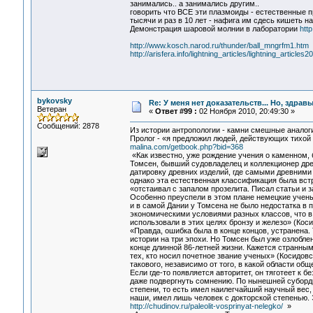
занимались.. а занимались другим..
говорить что ВСЕ эти плазмоиды - естественные п
тысячи и раз в 10 лет - нафига им сдесь кишеть н
Демонстрация шаровой молнии в лаборатории
http
http://www.kosch.narod.ru/thunder/ball_mngrfm1.htm
http://arisfera.info/lightning_articles/lightning_articles2
bykovsky
Re: У меня нет доказательств... Но, здра
Ветеран
«
Ответ #99 :
02 Ноября 2010, 20:49:30 »
Сообщений: 2878
Из истории антропологии - камни смешные аналоги
Пролог - «я предложил людей, действующих тихой 
malina.com/getbook.php?bid=368
«Как известно, уже рождение учения о каменном, 
Томсен, бывший судовладелец и коллекционер др
датировку древних изделий, где самыми древними 
однако эта естественная классификация была вст
«отстаивал с запалом прозелита. Писал статьи и 
Особенно преуспели в этом плане немецкие ученые
и в самой Дании у Томсена не было недостатка в 
экономическими условиями разных классов, что в 
использовали в этих целях бронзу и железо» (Косид
«Правда, ошибка была в конце концов, устранена.
истории на три эпохи. Но Томсен был уже озлобл
конце длинной 86-летней жизни. Кажется странным,
тех, кто носил почетное звание ученых» (Косидовск
такового, независимо от того, в какой области об
Если где-то появляется авторитет, он тяготеет к б
даже подвергнуть сомнению. По нынешней суборди
степени, то есть имел наилегчайший научный вес, и
наши, имел лишь человек с докторской степенью. 
http://chudinov.ru/paleolit-vosprinyat-nelegko/
»