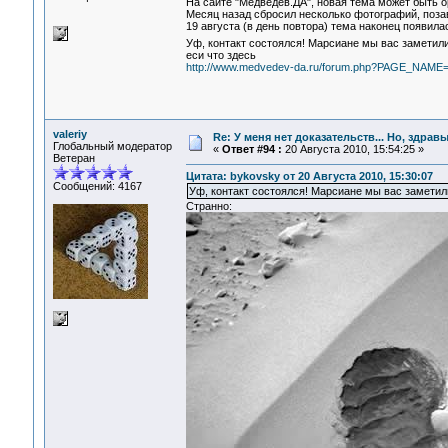
На сайте "Медведев.ДА", новая тема может быть 
Месяц назад сбросил несколько фотографий, позав
19 августа (в день повтора) тема наконец появила
Уф, контакт состоялся! Марсиане мы вас замети
еси что здесь
http://www.medvedev-da.ru/forum.php?PAGE_NAME
valeriy
Re: У меня нет доказательств... Но, здра
Глобальный модератор
«
Ответ #94 :
20 Августа 2010, 15:54:25 »
Ветеран
Цитата: bykovsky от 20 Августа 2010, 15:30:07
Сообщений: 4167
Уф, контакт состоялся! Марсиане мы вас заметил
Странно: