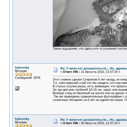
Такое ощущение, что здесь кто-то усиленно топта
bykovsky
Re: У меня нет доказательств... Но, здра
Ветеран
«
Ответ #95 :
21 Августа 2010, 21:57:24 »
Сообщений: 2878
Этот снимок сделан Спиритом 6 лет назад, он впе
Т.е. снял верхний слой что бы увидеть что под ним
В статье ссылка выше, есть анимация, что происх
За три дня ров глубиной 10-15 см, зарос или выра
Вообще след оставленый на грунте или на дюнах п
Так же приведены сравнительные фотографии с ор
солнечных батареях за 6 лет ни одной песчинки. П
bykovsky
Re: У меня нет доказательств... Но, здра
Ветеран
«
Ответ #96 :
30 Августа 2010, 12:37:16 »