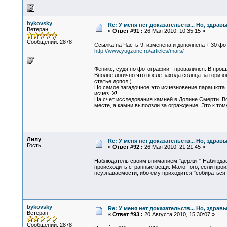
bykovsky
Re: У меня нет доказательств... Но, здра
Ветеран
«
Ответ #91 :
26 Мая 2010, 10:35:15 »
Сообщений: 2878
Ссылка на Часть-9, изменена и дополнена + 30 фо
http://www.yugzone.ru/articles/mars/
Феникс, судя по фотографии - провалился. В про
Вполне логично что после захода солнца за гориз
статье допол.).
Но самое загадочное это исчезновение парашюта.
исчез. Х!
На счет исследования камней в Долине Смерти. В
месте, а камни выползли за ограждение. Это к том
Лилу
Re: У меня нет доказательств... Но, здра
Гость
«
Ответ #92 :
26 Мая 2010, 21:21:45 »
Наблюдатель своим вниманием "держит" Наблюдаем
происходить странные вещи. Мало того, если про
неузнаваемости, ибо ему приходится "собираться 
bykovsky
Re: У меня нет доказательств... Но, здра
Ветеран
«
Ответ #93 :
20 Августа 2010, 15:30:07 »
Сообщений: 2878