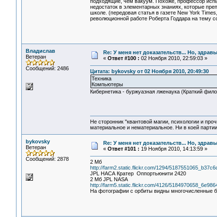
подходящие, чем вакуум. Похоже, профессор исп
недостаток в элементарных знаниях, которые пре
школе. (передовая статья в газете New York Time
революционной работе Роберта Годдара на тему со
Владислав
Re: У меня нет доказательств... Но, здра
Ветеран
«
Ответ #100 :
02 Ноября 2010, 22:59:03 »
Сообщений: 2486
Цитата: bykovsky от 02 Ноября 2010, 20:49:30
Техника
Компьютеры
Кибернетика - буржуазная лженаука (Краткий фило
Не сторонник "квантовой магии, психологии и проч
материальное и нематериальное. Ни в коей партии
bykovsky
Re: У меня нет доказательств... Но, здра
Ветеран
«
Ответ #101 :
19 Ноября 2010, 14:13:59 »
Сообщений: 2878
2 Мб
http://farm2.static.flickr.com/1294/5187551065_b37c6
JPL НАСА Кратер Оппортьюнити 2420
2 Мб JPL NASA
http://farm5.static.flickr.com/4126/5184970658_6e98
На фотографии с орбиты видны многочисленные б