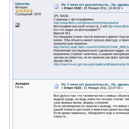
bykovsky
Re: У меня нет доказательств... Но, здра
Ветеран
«
Ответ #102 :
20 Января 2011, 14:46:02 »
Сообщений: 2878
JPL NASA
Страница с фотографиями.
http://www.flickr.com/photos/hortonheardawho/
Фотография высокой четкости. 2 мб
http://www.fli
Кто что видит на фотографии??
Версия №1
На переднем плане «кусок верхнего дерна» под ни
влево. Оба объекта имеют разную фактуру, и при
промежутком времени.
http://farm5.static.flickr.com/4153/4841872446_d8851
Напоминаю последовательно сделанные кадры, ког
выровнены («рана» залечена, а шарики находящие
эрозии не известна, но ее наличие как факт прот
Архив НАСА
http://marsrovers.jpl.nasa.gov/gallery/all/opportunity.h
Ариадна
Re: У меня нет доказательств... Но, здра
Гость
«
Ответ #103 :
21 Января 2011, 02:07:43 »
Всё дело в том, что человечество о живых объект
водной среде, но ведь известно четыре стихии: тв
свои формы жизни, формы сознания.
Если эволюционисты пришли к выводу, что живое 
нашей планете растения и животные ранее выгля
Если кроме каменных, обнаружите ещё и огненные 
спроста...