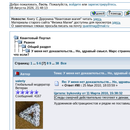
Добро пожаловать,
Гость
. Пожалуйста,
войдите
или
зарегистрируйтесь
.
08 Августа 2026, 21:48:13
Новости:
Книгу С.Доронина "Квантовая магия" читать
здесь
Материалы старого сайта "Физика Магии" доступны для просмотра
здесь
О замеченных глюках просьба писать на почту
quantmag@mail.ru
Квантовый Портал
Разное
Общий раздел
У меня нет доказательств... Но, здравый смысл. Марс странн
что если?
Страниц:
1
...
5
6
[
7
]
8
9
...
38
Все
Тема: У меня нет доказательств... Но, здравый
Автор
valeriy
Re: У меня нет доказательств... Но, здра
Глобальный модератор
«
Ответ #90 :
25 Мая 2010, 18:03:59 »
Ветеран
Цитата: bykovsky от 11 Марта 2010, 15:38:32
Сообщений: 4167
Следы смерчей действительно тяготеют к дюнам, 
Художников-абстракционстов и рядом не поставиш