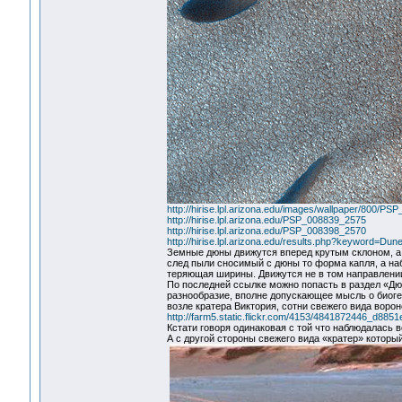
http://hirise.lpl.arizona.edu/images/wallpaper/800/P
http://hirise.lpl.arizona.edu/PSP_008839_2575
http://hirise.lpl.arizona.edu/PSP_008398_2570
http://hirise.lpl.arizona.edu/results.php?keyword=
Земные дюны движутся вперед крутым склоном, а п
след пыли сносимый с дюны то форма капля, а на
теряющая ширины. Движутся не в том направлении (
По последней ссылке можно попасть в раздел «Дю
разнообразие, вполне допускающее мысль о биоген
возле кратера Виктория, сотни свежего вида воро
http://farm5.static.flickr.com/4153/4841872446_d8851
Кстати говоря одинаковая с той что наблюдалась в
А с другой стороны свежего вида «кратер» которы