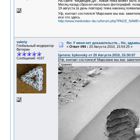
На сайте "Медведев.ДА", новая тема может быть 
Месяц назад сбросил несколько фотографий, позав
19 августа (в день повтора) тема наконец появила
Уф, контакт состоялся! Марсиане мы вас замети
еси что здесь
http://www.medvedev-da.ru/forum.php?PAGE_NAME
valeriy
Re: У меня нет доказательств... Но, здра
Глобальный модератор
«
Ответ #94 :
20 Августа 2010, 15:54:25 »
Ветеран
Цитата: bykovsky от 20 Августа 2010, 15:30:07
Сообщений: 4167
Уф, контакт состоялся! Марсиане мы вас заметил
Странно: