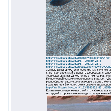
http://hirise.lpl.arizona.edu/images/wallpaper/800/P
http://hirise.lpl.arizona.edu/PSP_008839_2575
http://hirise.lpl.arizona.edu/PSP_008398_2570
http://hirise.lpl.arizona.edu/results.php?keyword=
Земные дюны движутся вперед крутым склоном, а п
след пыли сносимый с дюны то форма капля, а на
теряющая ширины. Движутся не в том направлении (
По последней ссылке можно попасть в раздел «Дю
разнообразие, вполне допускающее мысль о биоген
возле кратера Виктория, сотни свежего вида воро
http://farm5.static.flickr.com/4153/4841872446_d8851
Кстати говоря одинаковая с той что наблюдалась в
А с другой стороны свежего вида «кратер» которы