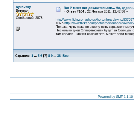
bykovsky
Re: У меня нет доказательств... Но, здра
Ветеран
«
Ответ #104 :
22 Января 2011, 12:42:56 »
Сообщений: 2878
http://www.flickr.com/photos/hortonheardawho/5370575
10мб
http://www.flickr.com/photos/hortonheardawho/
Похоже, чуть ниже по склону есть взрыхленные уча
Несколько дней Оппортьюнити будет за Солнцем (м
там копают – может сажают что, может роют мине
Страниц:
1
...
5
6
[
7
]
8
9
...
38
Все
Powered by SMF 1.1.10