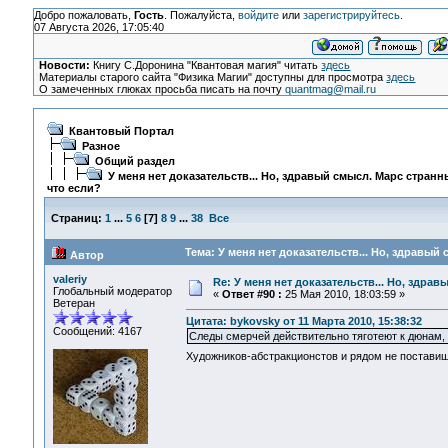
Добро пожаловать,
Гость
. Пожалуйста,
войдите
или
зарегистрируйтесь
.
07 Августа 2026, 17:05:40
Новости:
Книгу С.Доронина "Квантовая магия" читать
здесь
Материалы старого сайта "Физика Магии" доступны для просмотра
здесь
О замеченных глюках просьба писать на почту
quantmag@mail.ru
Квантовый Портал
Разное
Общий раздел
У меня нет доказательств... Но, здравый смысл. Марс странн
что если?
Страниц:
1
...
5
6
[
7
]
8
9
...
38
Все
Тема: У меня нет доказательств... Но, здравый
Автор
valeriy
Re: У меня нет доказательств... Но, здра
Глобальный модератор
«
Ответ #90 :
25 Мая 2010, 18:03:59 »
Ветеран
Цитата: bykovsky от 11 Марта 2010, 15:38:32
Сообщений: 4167
Следы смерчей действительно тяготеют к дюнам, 
Художников-абстракционстов и рядом не поставиш