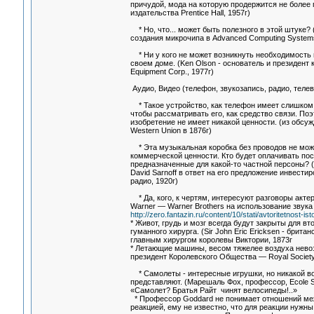
причудой, мода на которую продержится не более г
издательства Prentice Hall, 1957г)
* Но, что... может быть полезного в этой штуке?
создания микрочипа в Advanced Computing Systems D
* Ни у кого не может возникнуть необходимость
своем доме. (Ken Olson - основатель и президент к
Equipment Corp., 1977г)
Аудио, Видео (телефон, звукозапись, радио, телев
* Такое устройство, как телефон имеет слишком 
чтобы рассматривать его, как средство связи. Поэ
изобретение не имеет никакой ценности. (из обсу
Western Union в 1876г)
* Эта музыкальная коробка без проводов не мож
коммерческой ценности. Кто будет оплачивать пос
предназначенные для какой-то частной персоны? 
David Sarnoff в ответ на его предложение инвести
радио, 1920г)
* Да, кого, к чертям, интересуют разговоры актер
Warner — Warner Brothers на использование звука
http://zero.fantazin.ru/content/10/stati/avtoritetnost-ist
* Живот, грудь и мозг всегда будут закрыты для в
гуманного хирурга. (Sir John Eric Ericksen - брита
главным хирургом королевы Виктории, 1873г
* Летающие машины, весом тяжелее воздуха невоз
президент Королевского Общества — Royal Societ
* Самолеты - интересные игрушки, но никакой во
представляют. (Марешаль Фох, профессор, Ecole Su
«Самолет? Братья Райт чинят велосипеды!..»
* Профессор Goddard не понимает отношений ме
реакцией, ему не известно, что для реакции нужны