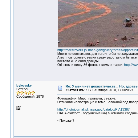
http://marsrovers.jpl.nasa.gov/gallery/press/opportun
Много не состыковок для того что бы не задуматьс
А вот повторные съемки сразу расставили бы все 
постоял и не снял дважды.
Об этом и пишу 36 фоток + комментарии.
http://
bykovsky
Re: У меня нет доказательств... Но, здра
Ветеран
«
Ответ #97 :
17 Сентября 2010, 17:00:05 »
Сообщений: 2878
Фотография, Марс, провалы, свежие.
Отличная иллюстрация к теме - сложной под пове
http://photojournal.jpl.nasa.gov/catalog/PIA13387
НАСА считает - обрушения над выемками созданы
- Похоже ?