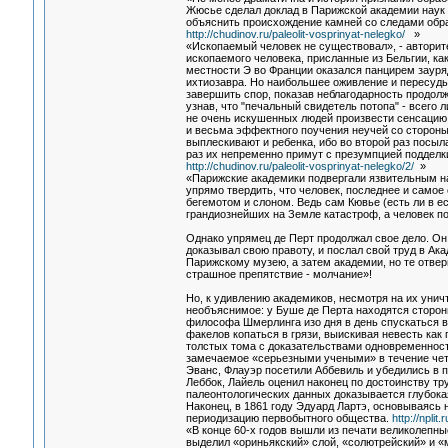
Жюсье сделал доклад в Парижской академии наук 
объяснить происхождение камней со следами обраб
http://chudinov.ru/paleolit-vosprinyat-nelegko/
»
«Ископаемый человек не существовал», - авторите
ископаемого человека, присланные из Бельгии, ка
местности Э во Франции оказался панцирем зауряд
ихтиозавра. Но наибольшее оживление и пересуды в
завершить спор, показав неблагодарность продол
узнав, что "печальный свидетель потопа" - всего 
не очень искушенных людей произвести сенсацию 
и весьма эффектного поучения неучей со стороны 
выплескивают и ребенка, ибо во второй раз посыл
раз их непременно примут с презумпцией подделк
http://chudinov.ru/paleolit-vosprinyat-nelegko/2/
»
«Парижские академики подвергали язвительным на
упрямо твердить, что человек, последнее и самое
бегемотом и слоном. Ведь сам Кювье (есть ли в е
грандиознейших на Земле катастроф, а человек по
Однако упрямец де Перт продолжал свое дело. Он 
доказывал свою правоту, и послал свой труд в Ак
Парижскому музею, а затем академии, но те отвер
страшное препятствие - молчание»!
Но, к удивлению академиков, несмотря на их уни
необъяснимое: у Буше де Перта находятся сторон
философа Шмерлинга изо дня в день спускаться в
факелов копаться в грязи, выискивая невесть как 
толстых тома с доказательствами одновременност
замечаемое «серьезными учеными» в течение четв
Эванс, Флауэр посетили Аббевиль и убедились в 
Леббок, Лайель оценил наконец по достоинству тру
палеонтологических данных доказывается глубока
Наконец, в 1861 году Эдуард Лартэ, основываясь
периодизацию первобытного общества.
http://npli
«В конце 60-х годов вышли из печати великолепны
выделил «ориньякский» слой, «солютрейский» и «