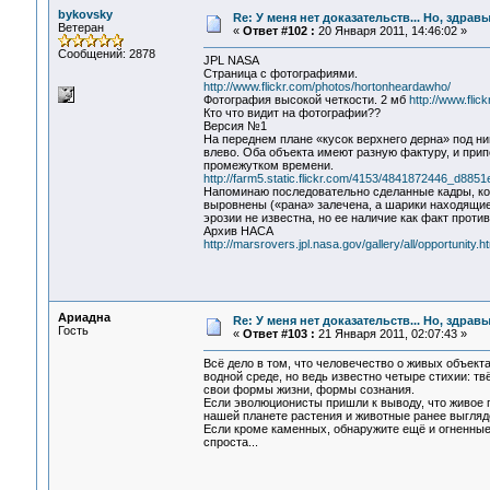
bykovsky
Re: У меня нет доказательств... Но, здра
Ветеран
«
Ответ #102 :
20 Января 2011, 14:46:02 »
Сообщений: 2878
JPL NASA
Страница с фотографиями.
http://www.flickr.com/photos/hortonheardawho/
Фотография высокой четкости. 2 мб
http://www.fli
Кто что видит на фотографии??
Версия №1
На переднем плане «кусок верхнего дерна» под ни
влево. Оба объекта имеют разную фактуру, и при
промежутком времени.
http://farm5.static.flickr.com/4153/4841872446_d8851
Напоминаю последовательно сделанные кадры, ког
выровнены («рана» залечена, а шарики находящие
эрозии не известна, но ее наличие как факт прот
Архив НАСА
http://marsrovers.jpl.nasa.gov/gallery/all/opportunity.h
Ариадна
Re: У меня нет доказательств... Но, здра
Гость
«
Ответ #103 :
21 Января 2011, 02:07:43 »
Всё дело в том, что человечество о живых объект
водной среде, но ведь известно четыре стихии: тв
свои формы жизни, формы сознания.
Если эволюционисты пришли к выводу, что живое 
нашей планете растения и животные ранее выгля
Если кроме каменных, обнаружите ещё и огненные 
спроста...