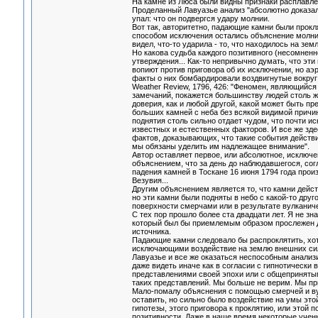
На камне из Люса были видны признаки расплавле
Проделанный Лавуазье анализ "абсолютно доказал"
упал: что он подвергся удару молнии.
Вот так, авторитетно, падающие камни были прок
способом исключения остались объяснение молнией
видел, что-то ударила - то, что находилось на земл
Но какова судьба каждого позитивного (несомненн
утверждения... Как-то непривычно думать, что эти
вопиют против приговора об их исключении, но аэро
факты о них бомбардировали воздвигнутые вокруг н
Weather Review, 1796, 426: "Феномен, являющийс
замечаний, покажется большинству людей столь 
доверия, как и любой другой, какой может быть пр
больших камней с неба без всякой видимой прич
поднятия столь сильно отдает чудом, что почти и
известных и естественных факторов. И все же зд
фактов, доказывающих, что такие события действ
мы обязаны уделить им надлежащее внимание".
Автор оставляет первое, или абсолютное, исключе
объяснением, что за день до наблюдавшегося, со
падения камней в Тоскане 16 июня 1794 года про
Везувия...
Другим объяснением является то, что камни дейст
но эти камни были подняты в небо с какой-то друг
поверхности смерчами или в результате вулканич
С тех пор прошло более ста двадцати лет. Я не зна
который был бы приемлемым образом прослежен д
источника.
Падающие камни следовало бы распроклятить, хот
исключающими воздействие на землю внешних сил
Лавуазье и все же оказаться неспособным анализ
даже видеть иначе как в согласии с гипнотически
представлениями своей эпохи или с общеприняты
таких представлений. Мы больше не верим. Мы п
Мало-помалу объяснения с помощью смерчей и в
оставить, но сильно было воздействие на умы это
гипотезы, этого приговора к проклятию, или этой п
позитивности. Даже в наше время некоторые учен