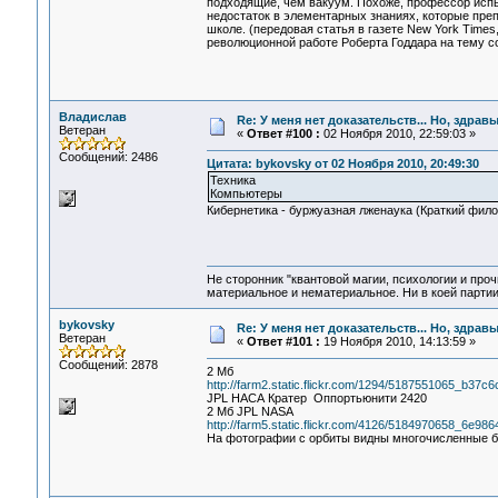
подходящие, чем вакуум. Похоже, профессор исп
недостаток в элементарных знаниях, которые пре
школе. (передовая статья в газете New York Time
революционной работе Роберта Годдара на тему со
Владислав
Re: У меня нет доказательств... Но, здра
Ветеран
«
Ответ #100 :
02 Ноября 2010, 22:59:03 »
Сообщений: 2486
Цитата: bykovsky от 02 Ноября 2010, 20:49:30
Техника
Компьютеры
Кибернетика - буржуазная лженаука (Краткий фило
Не сторонник "квантовой магии, психологии и проч
материальное и нематериальное. Ни в коей партии
bykovsky
Re: У меня нет доказательств... Но, здра
Ветеран
«
Ответ #101 :
19 Ноября 2010, 14:13:59 »
Сообщений: 2878
2 Мб
http://farm2.static.flickr.com/1294/5187551065_b37c6
JPL НАСА Кратер Оппортьюнити 2420
2 Мб JPL NASA
http://farm5.static.flickr.com/4126/5184970658_6e98
На фотографии с орбиты видны многочисленные б