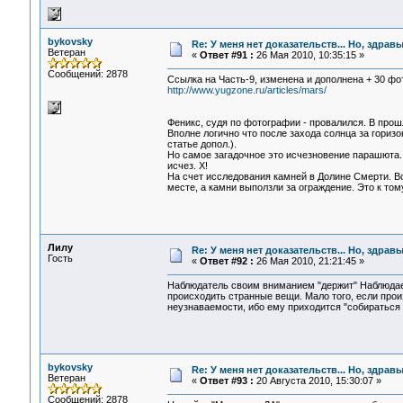
bykovsky
Re: У меня нет доказательств... Но, здра
Ветеран
«
Ответ #91 :
26 Мая 2010, 10:35:15 »
Сообщений: 2878
Ссылка на Часть-9, изменена и дополнена + 30 фо
http://www.yugzone.ru/articles/mars/
Феникс, судя по фотографии - провалился. В про
Вполне логично что после захода солнца за гориз
статье допол.).
Но самое загадочное это исчезновение парашюта.
исчез. Х!
На счет исследования камней в Долине Смерти. В
месте, а камни выползли за ограждение. Это к том
Лилу
Re: У меня нет доказательств... Но, здра
Гость
«
Ответ #92 :
26 Мая 2010, 21:21:45 »
Наблюдатель своим вниманием "держит" Наблюдаем
происходить странные вещи. Мало того, если про
неузнаваемости, ибо ему приходится "собираться 
bykovsky
Re: У меня нет доказательств... Но, здра
Ветеран
«
Ответ #93 :
20 Августа 2010, 15:30:07 »
Сообщений: 2878