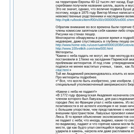
на территории Европы 40-12 тысяч лет назад. Ещ
скреблами получили название шелль, ашель и муст
Это не значит, однако, что величие подвига Буше
поэтому, когда в 1875 году Виктор Мэнье написал 
невежественные родственники и наследники великог
http://nplit.ru/books/item/f00/s00/z0000005/st000.shtm
Обратим внимание во все времена были горячие б
члены комиссии запятнали себя какими-либо откр
Рисунки на стенах пещер.
Многократно обнаружены в разное время и подро
недоверие, даже спустившись в глубины пещер он
http://www.home-edu.ru/user/uatml/00001838/Gotovie/
http://www.100velikih.com/view500.html
Метеориты.
"Камни с неба падать не могут, им там неоткуда взя
постановили в 17веке на заседании Парижской а
проблемам метеоритов. И под этим утверждение
подписи не менее маститых ученых, таких, как Л
citat.html
»
Той же Академией рекомендовалось изъять из мон
Про метеориты подробнее.
«* Все, что могло быть изобретено, уже изобрели. (C
специальный уполномоченный американского Бюро
«Камни с неба не падают!»
«В 1772 году французская Академия назначила сп
членом которого был Лавуазье, для расследования
городке Люс во Франции упал с неба камень. Из в
позитивности в ее аспекте изоляции я не знаю нич
с большим упорством, чем представление о несвя
внешним пространством. Лавуазье произвел химич
Люса. В то время объяснение эксклюзионистов сос
не падают с неба; что иногда, видимо, какие-то с
по-видимому, падают и что горячие камни могли б
месте, где как будто упал светящийся предмет - в
ударила в камень, нагрела или даже расплавила ег