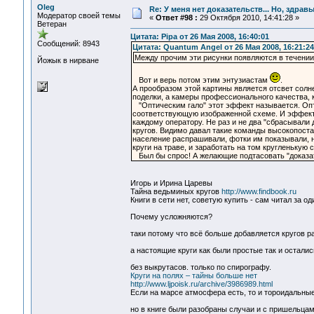
Oleg
Re: У меня нет доказательств... Но, здра
Модератор своей темы
«
Ответ #98 :
29 Октября 2010, 14:41:28 »
Ветеран
Цитата: Pipa от 26 Мая 2008, 16:40:01
Сообщений: 8943
Цитата: Quantum Angel от 26 Мая 2008, 16:21:24
Между прочим эти рисунки появляются в течении
Йожык в нирване
Вот и верь потом этим энтузиастам
.
А прообразом этой картины является отсвет солн
поделки, а камеры профессионального качества, 
"Оптическим гало" этот эффект называется. Опти
соответствующую изображенной схеме. И эффект 
каждому оператору. Не раз и не два "сбрасывали 
кругов. Видимо давал такие команды высокопоста
население распрашивали, фотки им показывали, н
круги на траве, и заработать на том кругленькую 
Был бы спрос! А желающие подтасовать "доказат
Игорь и Ирина Царевы
Тайна ведьминых кругов
http://www.findbook.ru
Книги в сети нет, советую купить - сам читал за од
Почему усложняются?
таки потому что всё больше добавляется кругов р
а настоящие круги как были простые так и осталис
без выкрутасов. только по спирографу.
Круги на полях – тайны больше нет
http://www.ljpoisk.ru/archive/3986989.html
Если на марсе атмосфера есть, то и тороидальны
но в книге были разобраны случаи и с пришельцам