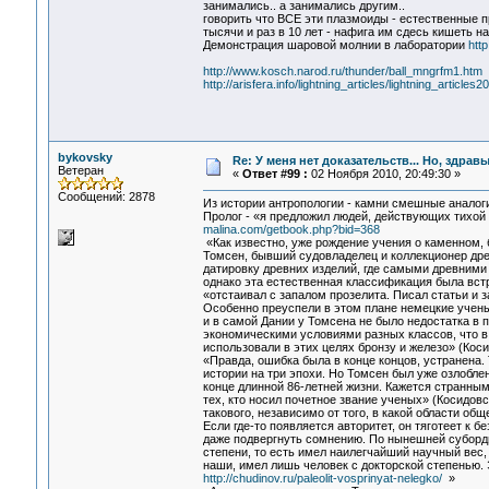
занимались.. а занимались другим..
говорить что ВСЕ эти плазмоиды - естественные п
тысячи и раз в 10 лет - нафига им сдесь кишеть н
Демонстрация шаровой молнии в лаборатории
http
http://www.kosch.narod.ru/thunder/ball_mngrfm1.htm
http://arisfera.info/lightning_articles/lightning_articles2
bykovsky
Re: У меня нет доказательств... Но, здра
Ветеран
«
Ответ #99 :
02 Ноября 2010, 20:49:30 »
Сообщений: 2878
Из истории антропологии - камни смешные аналоги
Пролог - «я предложил людей, действующих тихой 
malina.com/getbook.php?bid=368
«Как известно, уже рождение учения о каменном, 
Томсен, бывший судовладелец и коллекционер др
датировку древних изделий, где самыми древними 
однако эта естественная классификация была вст
«отстаивал с запалом прозелита. Писал статьи и 
Особенно преуспели в этом плане немецкие ученые
и в самой Дании у Томсена не было недостатка в 
экономическими условиями разных классов, что в 
использовали в этих целях бронзу и железо» (Косид
«Правда, ошибка была в конце концов, устранена.
истории на три эпохи. Но Томсен был уже озлобл
конце длинной 86-летней жизни. Кажется странным,
тех, кто носил почетное звание ученых» (Косидовск
такового, независимо от того, в какой области об
Если где-то появляется авторитет, он тяготеет к б
даже подвергнуть сомнению. По нынешней суборди
степени, то есть имел наилегчайший научный вес, и
наши, имел лишь человек с докторской степенью. 
http://chudinov.ru/paleolit-vosprinyat-nelegko/
»