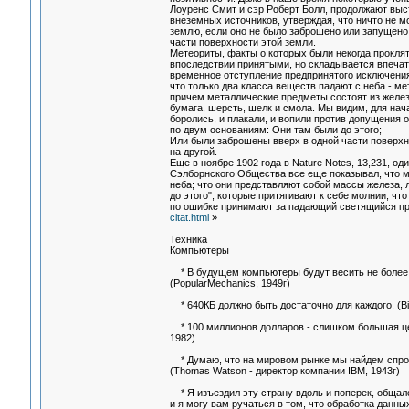
Лоуренс Смит и сэр Роберт Болл, продолжают выс
внеземных источников, утверждая, что ничто не м
землю, если оно не было заброшено или запущено 
части поверхности этой земли.
Метеориты, факты о которых были некогда проклят
впоследствии принятыми, но складывается впечатл
временное отступление предпринятого исключения
что только два класса веществ падают с неба - м
причем металлические предметы состоят из железа
бумага, шерсть, шелк и смола. Мы видим, для нач
боролись, и плакали, и вопили против допущения 
по двум основаниям: Они там были до этого;
Или были заброшены вверх в одной части поверхно
на другой.
Еще в ноябре 1902 года в Nature Notes, 13,231, од
Сэлборнского Общества все еще показывал, что м
неба; что они представляют собой массы железа,
до этого", которые притягивают к себе молнии; что
по ошибке принимают за падающий светящийся пр
citat.html
»
Техника
Компьютеры
* В будущем компьютеры будут весить не более 
(PopularMechanics, 1949г)
* 640КБ должно быть достаточно для каждого. (Bil
* 100 миллионов долларов - слишком большая цена
1982)
* Думаю, что на мировом рынке мы найдем спрос
(Thomas Watson - директор компании IBM, 1943г)
* Я изъездил эту страну вдоль и поперек, обща
и я могу вам ручаться в том, что обработка данн