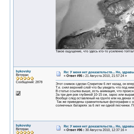
Такое ощущение, что здесь кто-то усиленно топта
bykovsky
Re: У меня нет доказательств... Но, здра
Ветеран
«
Ответ #95 :
21 Августа 2010, 21:57:24 »
Сообщений: 2878
Этот снимок сделан Спиритом 6 лет назад, он впе
Т.е. снял верхний слой что бы увидеть что под ним
В статье ссылка выше, есть анимация, что происх
За три дня ров глубиной 10-15 см, зарос или выра
Вообще след оставленый на грунте или на дюнах п
Так же приведены сравнительные фотографии с ор
солнечных батареях за 6 лет ни одной песчинки. П
bykovsky
Re: У меня нет доказательств... Но, здра
Ветеран
«
Ответ #96 :
30 Августа 2010, 12:37:16 »