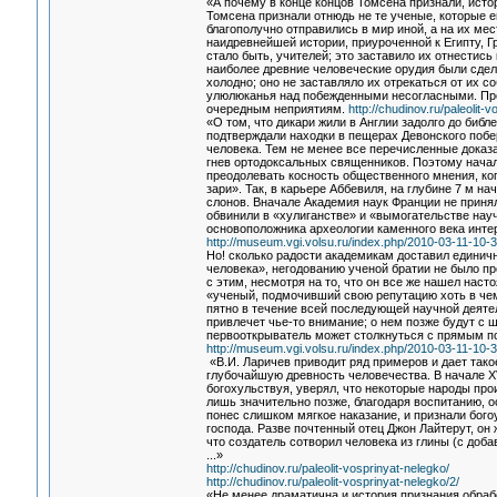
«А почему в конце концов Томсена признали, истор
Томсена признали отнюдь не те ученые, которые е
благополучно отправились в мир иной, а на их ме
наидревнейшей истории, приуроченной к Египту, Г
стало быть, учителей; это заставило их отнестись 
наиболее древние человеческие орудия были сдел
холодно; оно не заставляло их отрекаться от их 
улюлюканья над побежденными несогласными. Прос
очередным неприятиям.
http://chudinov.ru/paleolit-
«О том, что дикари жили в Англии задолго до биб
подтверждали находки в пещерах Девонского побе
человека. Тем не менее все перечисленные дока
гнев ортодоксальных священников. Поэтому нача
преодолевать косность общественного мнения, ко
зари». Так, в карьере Аббевиля, на глубине 7 м 
слонов. Вначале Академия наук Франции не принял
обвинили в «хулиганстве» и «вымогательстве нау
основоположника археологии каменного века инте
http://museum.vgi.volsu.ru/index.php/2010-03-11-10-
Но! сколько радости академикам доставил единич
человека», негодованию ученой братии не было пр
с этим, несмотря на то, что он все же нашел наст
«ученый, подмочивший свою репутацию хоть в чем
пятно в течение всей последующей научной деятел
привлечет чье-то внимание; о нем позже будут с ш
первооткрыватель может столкнуться с прямым по
http://museum.vgi.volsu.ru/index.php/2010-03-11-10-
«В.И. Ларичев приводит ряд примеров и дает тако
глубочайшую древность человечества. В начале XV
богохульствуя, уверял, что некоторые народы про
лишь значительно позже, благодаря воспитанию, о
понес слишком мягкое наказание, и признали бог
господа. Разве почтенный отец Джон Лайтерут, он
что создатель сотворил человека из глины (с доба
...»
http://chudinov.ru/paleolit-vosprinyat-nelegko/
http://chudinov.ru/paleolit-vosprinyat-nelegko/2/
«Не менее драматична и история признания обрабо