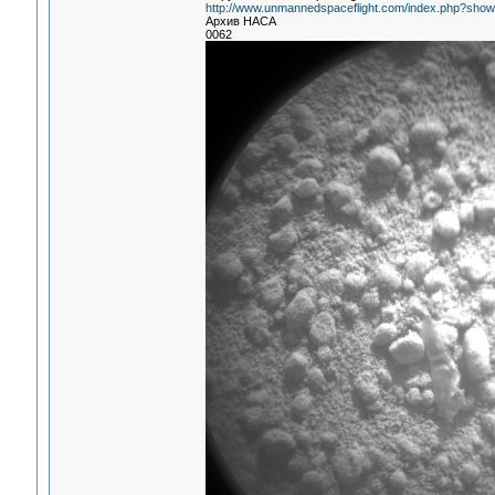
http://www.unmannedspaceflight.com/index.php?sh
Архив НАСА
0062