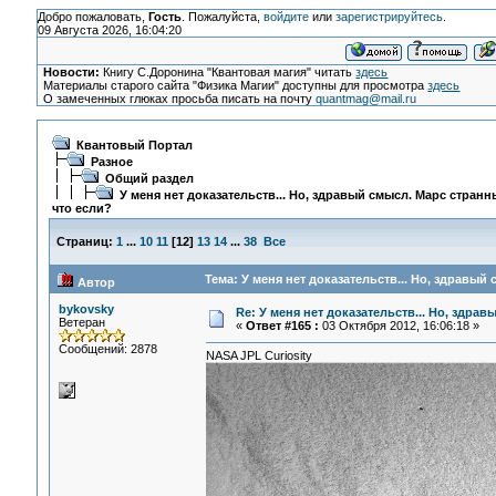
Добро пожаловать,
Гость
. Пожалуйста,
войдите
или
зарегистрируйтесь
.
09 Августа 2026, 16:04:20
Новости:
Книгу С.Доронина "Квантовая магия" читать
здесь
Материалы старого сайта "Физика Магии" доступны для просмотра
здесь
О замеченных глюках просьба писать на почту
quantmag@mail.ru
Квантовый Портал
Разное
Общий раздел
У меня нет доказательств... Но, здравый смысл. Марс странн
что если?
Страниц:
1
...
10
11
[
12
]
13
14
...
38
Все
Тема: У меня нет доказательств... Но, здравый
Автор
bykovsky
Re: У меня нет доказательств... Но, здра
Ветеран
«
Ответ #165 :
03 Октября 2012, 16:06:18 »
Сообщений: 2878
NASA JPL Curiosity