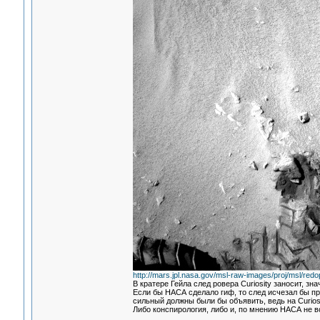
http://mars.jpl.nasa.gov/msl-raw-images/proj/ms
В кратере Гейла след ровера Curiosity заносит, з
Если бы НАСА сделало гиф, то след исчезал бы пр
сильный должны были бы объявить, ведь на Curios
Либо конспирология, либо и, по мнению НАСА не в