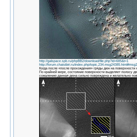
http://galspace.spb.ru/phpBB2/download/file.php?id=685&t=1
http://forum.chatsibiri.ru/index.php/topic,234.msg24385.html#msg
Когда после «после прохождения» гряды дюн на поверхности н
По крайней мере, состояние поверхности выделяет полосу дв
сожалению данная дюна сильно повреждена и желательно пов