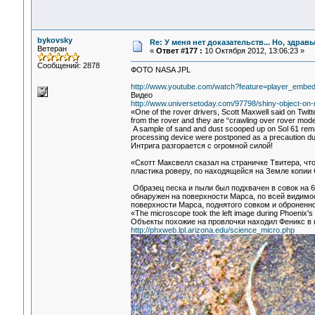
bykovsky
Re: У меня нет доказательств... Но, здра
Ветеран
«
Ответ #177 :
10 Октября 2012, 13:06:23 »
Сообщений: 2878
ФОТО NASA JPL
http://www.youtube.com/watch?feature=player_e
Видео
http://www.universetoday.com/97798/shiny-object-on-m
«One of the rover drivers, Scott Maxwell said on Twitt
from the rover and they are “crawling over rover model
A sample of sand and dust scooped up on Sol 61 remain
processing device were postponed as a precaution durin
Интрига разгорается с огромной силой!
«Скотт Максвелл сказал на страничке Твитера, чт
пластика роверу, по находящейся на Земле копии C
Образец песка и пыли был подхвачен в совок на 61
обнаружен на поверхности Марса, по всей видимос
поверхности Марса, поднятого совком и оброненно
«The microscope took the left image during Phoenix's 
Объекты похожие на провлочки находил Феникс в н
http://phxweb.lpl.arizona.edu/science_micro.php