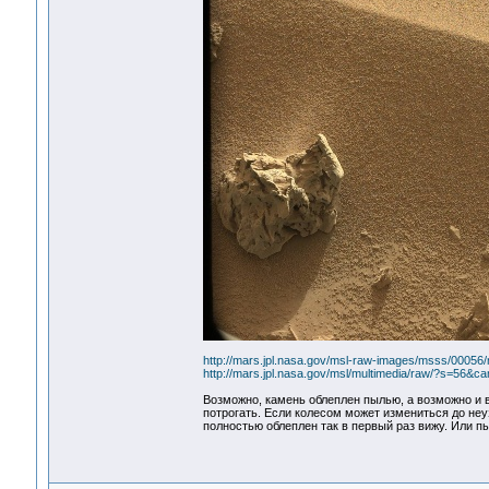
http://mars.jpl.nasa.gov/msl-raw-images/msss/00
http://mars.jpl.nasa.gov/msl/multimedia/raw/?s=5
Возможно, камень облеплен пылью, а возможно и 
потрогать. Если колесом может измениться до неу
полностью облеплен так в первый раз вижу. Или пы