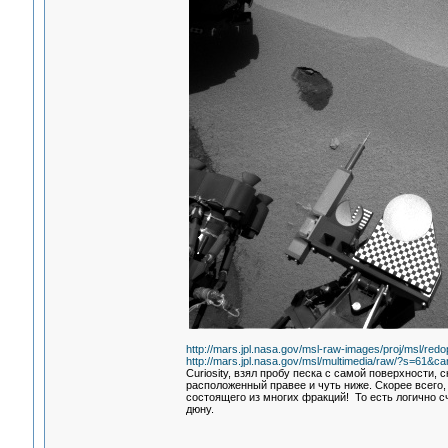
http://mars.jpl.nasa.gov/msl-raw-images/proj/ms
http://mars.jpl.nasa.gov/msl/multimedia/raw/?s=
Curiosity, взял пробу песка с самой поверхности,
расположенный правее и чуть ниже. Скорее всего,
состоящего из многих фракций! То есть логично 
дюну.