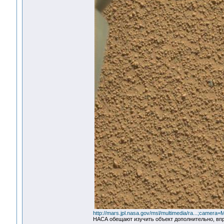
http://mars.jpl.nasa.gov/msl/multimedia/ra...;camer
НАСА обещают изучить объект дополнительно, впр