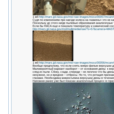
1 мб
http://mars.jpl.nasa.gov/msl-raw-images/msss/00057/mc
Судя по изменениям при наезде колеса на «камень» это не ка
Поскольку до этого нигде пылевые образования аналогичные 
Если бы НАСА еще и показало температуру и химический сост
http://mars.jpl.nasa.gov/msl/multimedia/raw/?s=57&camera=M
1 мб
http://mars.jpl.nasa.gov/msl-raw-images/msss/00056/mc
Вообще предположу, что если снять микро фильм верхушки дю
Маловероятный вариант наоборот – от основания дюны к вер
след из пыли. Сбоку, сзади, спереди – не логично что бы дю
ненужное, но и вредное – отбросы. Но то, что ротация призна
глазами. Необходима микросъемка верхушки дюны в течение 
Напомню ранее уже был показан аналогичный процесс в гора