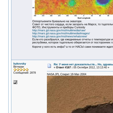
Оппортьюнити буквально на экваторе.
Совет от чистого сердца, если загорать на Марсе, то тщатель
ФОТО, Инструменты и приборы Curiosity
http://mars.jpl.nasa.gov/msl/multimedia/raw/
http://mars.jpl.nasa.gov/msl/multimedia/images/
http://mars.jpl.nasa.gov/msl/news/whatsnew/
Если кто разобрался, где ежедневные отчеты о температуре и 
республики, которое тщательно оберегается от посторонних гл
Короче у кого есть инфа? а то от НАСЫ сами понимаете ждать
bykovsky
Re: У меня нет доказательств... Но, здра
Ветеран
«
Ответ #167 :
05 Октября 2012, 13:13:40 »
Сообщений: 2878
NASA JPL Cпирит 18-Mar-2004