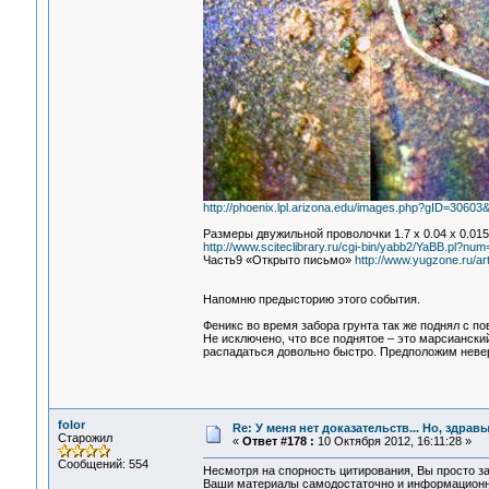
http://phoenix.lpl.arizona.edu/images.php?gID=3060
Размеры двужильной проволочки 1.7 х 0.04 х 0.01
http://www.sciteclibrary.ru/cgi-bin/yabb2/YaBB.pl?n
Часть9 «Открыто письмо»
http://www.yugzone.ru/art
Напомню предысторию этого события.
Феникс во время забора грунта так же поднял с п
Не исключено, что все поднятое – это марсиански
распадаться довольно быстро. Предположим неверо
folor
Re: У меня нет доказательств... Но, здра
Старожил
«
Ответ #178 :
10 Октября 2012, 16:11:28 »
Сообщений: 554
Несмотря на спорность цитирования, Вы просто за
Ваши материалы самодостаточно и информационно 