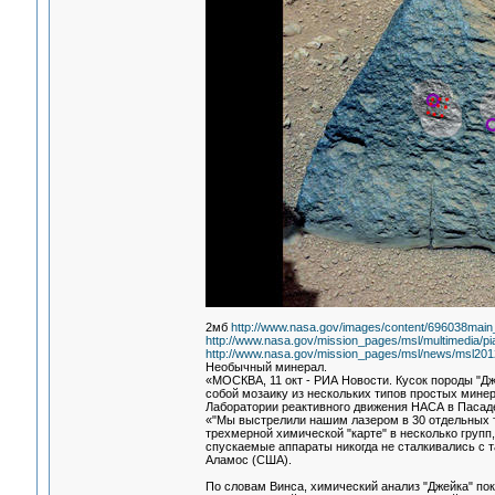
2мб
http://www.nasa.gov/images/content/696038main_
http://www.nasa.gov/mission_pages/msl/multimedia/pi
http://www.nasa.gov/mission_pages/msl/news/msl201
Необычный минерал.
«МОСКВА, 11 окт - РИА Новости. Кусок породы "Д
собой мозаику из нескольких типов простых минер
Лаборатории реактивного движения НАСА в Пасаде
«"Мы выстрелили нашим лазером в 30 отдельных то
трехмерной химической "карте" в несколько групп, 
спускаемые аппараты никогда не сталкивались с т
Аламос (США).
По словам Винса, химический анализ "Джейка" пок