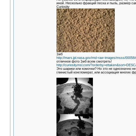
иной. Несколько фракций песка и пыль, размер с
Curiosity
1мб
http://mars.jpl.nasa.gov/msl-raw-images/msss/000
отличное фото 1мб всем смотреть!
http://curiositymsl.com/?orderby=ettaken&sort=DES
Это шарики или комочки? Но это не однозначно не
глинистый конгломерат, или ассоциация многих фр