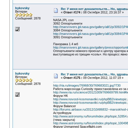
bykovsky
Re: У меня нет доказательств... Но, здра
Ветеран
«
Ответ #174 :
08 Октября 2012, 23:16:37 »
Сообщений: 2878
NASA JPL сол
3092 Оппортьюнити
http://marsrovers.jpl.nasa.gov/gallery/all/1/p/30
3084 Оппортьюнити
http://marsrovers.jpl.nasa.gov/gallery/all/1/p/30
3091 Оппортьюнити
Панорама 1.4 мб
http://marsrovers.jpl.nasa.gov/gallery/press/opport
Оппортьюнити немного проехал к центру кратера 
выступающую из трещин «соль». Но процесс явно
bykovsky
Re: У меня нет доказательств... Но, здра
Ветеран
«
Ответ #175 :
09 Октября 2012, 11:07:19 »
Сообщений: 2878
http://ria.ru/images/76968/30/769683021.jpg?730
Работа марсохода Curiosity приостановлена из-за
http://www.ria.ru/science/20121009/769669799.html#i
Форум НК
http://www.novosti-kosmonavtiki.ru/phpBB2/viewtopi
http://www.novosti-kosmonavtiki.ru/phpBB2/viewtopic
Форум Balancer
http://forums.airbase.ru/2012/10/t86832--marsokhod-c
АстроФорум
http://www.astronomy.ru/forum/index.php/topic,52854
(тема закрыта)
http://www.astronomy.ru/forum/index.php/topic,100498
Форум Unmanned Spaceflight.com