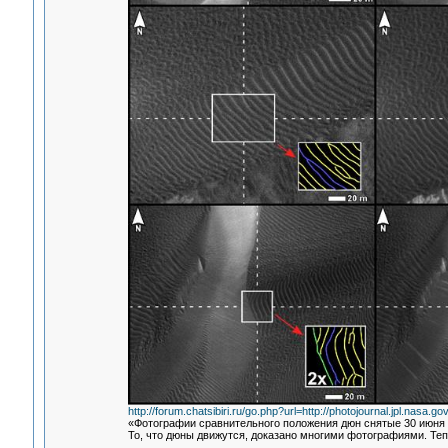
http://forum.chatsibiri.ru/go.php?url=http://photojournal.jpl.nasa.g
«Фотографии сравнительного положения дюн снятые 30 июня и
То, что дюны движутся, доказано многими фотографиями. Те