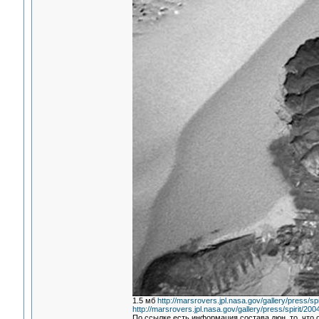
1.5 мб
http://marsrovers.jpl.nasa.gov/gallery/press/
http://marsrovers.jpl.nasa.gov/gallery/press/spirit/20
По ссылке есть информация состава дюн, то, что 