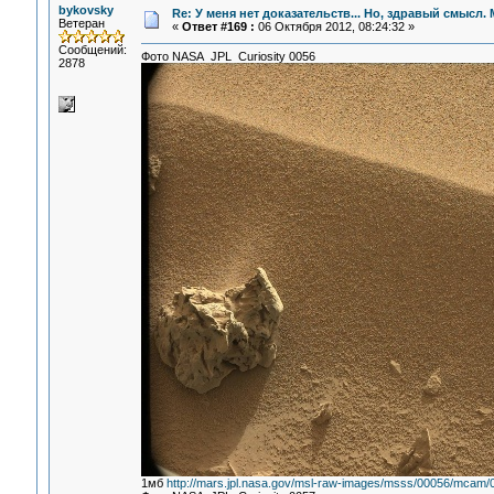
bykovsky
Re: У меня нет доказательств... Но, здравый смысл.
Ветеран
«
Ответ #169 :
06 Октября 2012, 08:24:32 »
Сообщений:
Фото NASA JPL Curiosity 0056
2878
1мб
http://mars.jpl.nasa.gov/msl-raw-images/msss/00056/mca