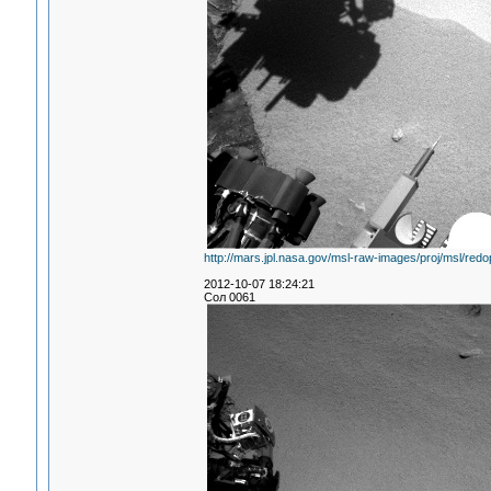
http://mars.jpl.nasa.gov/msl-raw-images/proj/ms
2012-10-07 18:24:21
Сол 0061