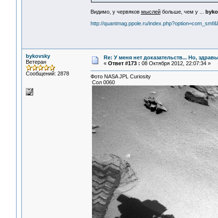
Видимо, у червяков
мыслей
больше, чем у ...
byko
http://quantmag.ppole.ru/index.php?option=com_sm
bykovsky
Re: У меня нет доказательств... Но, здра
Ветеран
«
Ответ #173 :
08 Октября 2012, 22:07:34 »
Сообщений: 2878
Фото NASA JPL Curiosity
Сол 0060