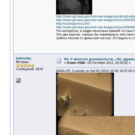
http://mars.jpl.nasa.gov/msl-raw-images/proj/msl
http://mars.jpl.nasa.gov/msl-raw-images/msss/00
http://curiositymsl.com/
http://mars.jpl.nasa.gov/msl-raw-images/msss/000
Что интересно, в кадре несколько камней это выс
Это две версии, хорошо бы перевернуть или смест
забиты песком от дюны или чистые. Оттащить в ст
bykovsky
Re: У меня нет доказательств... Но, здра
Ветеран
«
Ответ #168 :
05 Октября 2012, 20:25:52 »
Сообщений: 2878
NASA JPL Curiosity on Sol 56 (2012-10-02 19:07:00 