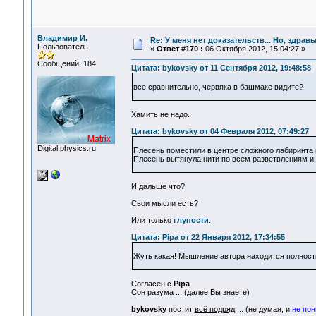
Владимир И.
Re: У меня нет доказательств... Но, здра
Пользователь
«
Ответ #170 :
06 Октября 2012, 15:04:27 »
Сообщений: 184
Цитата: bykovsky от 11 Сентября 2012, 19:48:58
все сравнительно, червяка в башмаке видите?
Хамить не надо.
Цитата: bykovsky от 04 Февраля 2012, 07:49:27
Digital physics.ru
Плесень поместили в центре сложного лабиринта 
Плесень вытянула нити по всем разветвлениям и
И дальше что?
Свои
мысли
есть?
Или только
глупости
.
---
Цитата: Pipa от 22 Января 2012, 17:34:55
Жуть какая! Мышление автора находится полность
Согласен с
Pipa
.
Сон разума ... (далее Вы знаете)
bykovsky
постит
всё подряд
... (не думая, и
не по