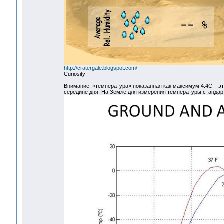
http://cratergale.blogspot.com/
Curiosity
Внимание, «температура» показанная как максимум 4.4С – э
середине дня. На Земле для измерения температуры стандар