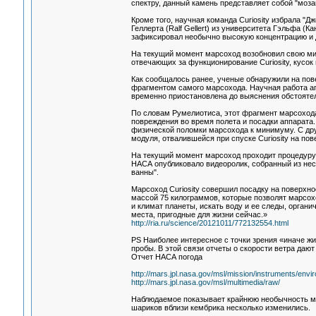
спектру, данный камень представляет собой "моза
Кроме того, научная команда Curiosity избрала "
Геллерта (Ralf Gellert) из университета Гэльфа 
зафиксировал необычно высокую концентрацию и др
На текущий момент марсоход возобновил свою мисс
отвечающих за функционирование Curiosity, кусок
Как сообщалось ранее, ученые обнаружили на пов
фрагментом самого марсохода. Научная работа ап
временно приостановлена до выяснения обстояте
По словам Румелиотиса, этот фрагмент марсохода
повреждения во время полета и посадки аппарата.
физической поломки марсохода к минимуму. С дру
модуля, отвалившейся при спуске Curiosity на по
На текущий момент марсоход проходит процедуру 
НАСА опубликовало видеоролик, собранный из неск
ванны".
Марсоход Curiosity совершил посадку на поверхно
массой 75 килограммов, которые позволят марсох
и климат планеты, искать воду и ее следы, органи
места, пригодные для жизни сейчас.»
http://ria.ru/science/20121011/772132554.html
PS Наиболее интересное с точки зрения «иначе жив
пробы. В этой связи отчеты о скорости ветра даю
Отчет НАСА погода
http://mars.jpl.nasa.gov/msl/mission/instruments/env
http://mars.jpl.nasa.gov/msl/multimedia/raw/
Наблюдаемое показывает крайнюю необычность м
шариков вблизи кембрика несколько изменились.