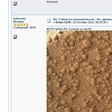
Успехов!
bykovsky
Re: У меня нет доказательств... Но, здра
Ветеран
«
Ответ #179 :
12 Октября 2012, 08:25:30 »
Сообщений: 2878
ФОТО NASA JPL Curiosity on Sol 65