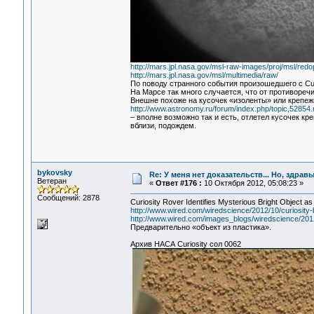
http://mars.jpl.nasa.gov/msl-raw-images/proj/ms
http://mars.jpl.nasa.gov/msl/multimedia/raw/
По поводу странного события произошедшего с Curi
На Марсе так много случается, что от противореч
Внешне похоже на кусочек «изоленты» или крепеж
http://www.astronomy.ru/forum/index.php/topic,52854
– вполне возможно так и есть, отлетел кусочек к
вблизи, подождем.
bykovsky
Re: У меня нет доказательств... Но, здра
Ветеран
«
Ответ #176 :
10 Октября 2012, 05:08:23 »
Сообщений: 2878
Curiosity Rover Identifies Mysterious Bright Object as 
http://www.wired.com/wiredscience/2012/10/curiosity-br
http://www.wired.com/images_blogs/wiredscience/2012/
Предварительно «объект из пластика».
Архив НАСА Curiosity сол 0062