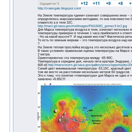
http://cratergale.blogspot.com/
На Земле температура «днем» означает совершенно иное – эт
определялось марсианскими методами, то она повсеместно б
плавится) а в тени 32С.
http://mars.jpl.nasa.gov/msl/images/PIA16081_gomez3-br2.jpg
Для Марса температура воздуха в тени, означает несколько и
температуры примерно в течение 1 часа приблизился к отмет
- Но на какой высоте?! И над каким местом? Фактически реч
То есть по земным меркам – это температура воздуха над на
?
На Земле теплая прослойка воздуха это несколько десятков м
В таких условиях правильная оценка температуры на Марсе э
2 метра.
Ориентировочно эта температура между -65-80С.
Температура в середине дня, начало лета кратере Эндуранс, 
600 кб
http://marsrovers.jpl.nasa.gov/gallery/press/opportunit
Синий цвет минимальная температура -53,15С, красный цвет 
том же месте на расстоянии нескольких метров 60 градусов.
Это к тому, что понятие «температура» для Марса не одно и т
заявлено +6.85С!!!