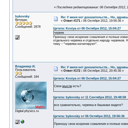
«
Последнее редактирование: 06 Октября 2012, 1
bykovsky
Re: У меня нет доказательств... Но, здра
Ветеран
«
Ответ #171 :
06 Октября 2012, 19:56:36 »
Сообщений: 2878
Цитата: Kostya от 06 Октября 2012, 15:04:27
червяк
Приношу свои искрение сожаления и полные извине
отдельного червяка и отдельно народу червяков. Н
тему – "червяки когнитируют".
Владимир И.
Re: У меня нет доказательств... Но, здра
Пользователь
«
Ответ #172 :
06 Октября 2012, 20:45:36 »
Сообщений: 184
Цитата: Kostya от 06 Октября 2012, 15:04:27
Свои
мысли
есть?
Цитата: bykovsky от 11 Сентября 2012, 19:48:58
все сравнительно, червяка в башмаке видите?
Digital physics.ru
Цитата: bykovsky от 06 Октября 2012, 19:56:36
Приношу свои искрение сожаления и полные извине