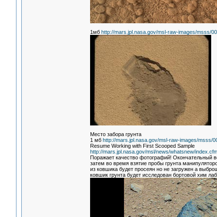
1мб
http://mars.jpl.nasa.gov/msl-raw-images/msss
Место забора грунта
1 мб
http://mars.jpl.nasa.gov/msl-raw-images/ms
Resume Working with First Scooped Sample
http://mars.jpl.nasa.gov/msl/news/whatsnew/inde
Поражает качество фотографий! Окончательный вер
затем во время взятие пробы грунта манипулятор
из ковшика будет просеян но не загружен а выброш
ковшик грунта будет исследован бортовой хим лаб