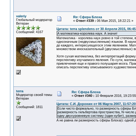
valeriy
Re: Сфера Блоха
Глобальный модератор
«
Ответ #339 :
06 Мая 2015, 18:22:21 »
Ветеран
Цитата: terra splendens от 30 Апреля 2015, 06:45
Сообщений: 4167
А математика-королева наук. А значит
Математика - королева наук ровно в той степени,
однозначным (недвусмысленным) языком. В науке
до каждого, интересующегося этим явлением. Мат
множеством иносказательный (двусмысленных) в
Хотя сухая математика, без интерпретаций форму
перспективу изучаемого явления. По сути, матема
привлечения еще и правого полушария мозга. Прав
описать перспективу описываемого художественн
terra
Re: Сфера Блоха
Модератор своей темы
«
Ответ #340 :
10 Февраля 2016, 19:23:55
Ветеран
Цитата: С.И. Доронин от 06 Марта 2007, 11:57:20
Сообщений: 1811
Если чисто формально, то размерность сферы Бло
размерность гильбертова пространства, N-число
одну двухуровневую систему (один кубит), разме
А не равна ли размерность сферы Блоха(с одной д