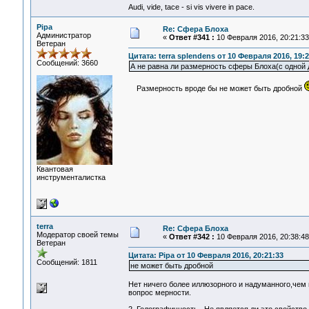
Audi, vide, tace - si vis vivere in pace.
Pipa
Re: Сфера Блоха
Администратор
«
Ответ #341 :
10 Февраля 2016, 20:21:33
Ветеран
Цитата: terra splendens от 10 Февраля 2016, 19:2
Сообщений: 3660
А не равна ли размерность сферы Блоха(с одной 
Размерность вроде бы не может быть дробной
Квантовая
инструменталистка
terra
Re: Сфера Блоха
Модератор своей темы
«
Ответ #342 :
10 Февраля 2016, 20:38:48
Ветеран
Цитата: Pipa от 10 Февраля 2016, 20:21:33
Сообщений: 1811
не может быть дробной
Нет ничего более иллюзорного и надуманного,чем
вопрос мерности.