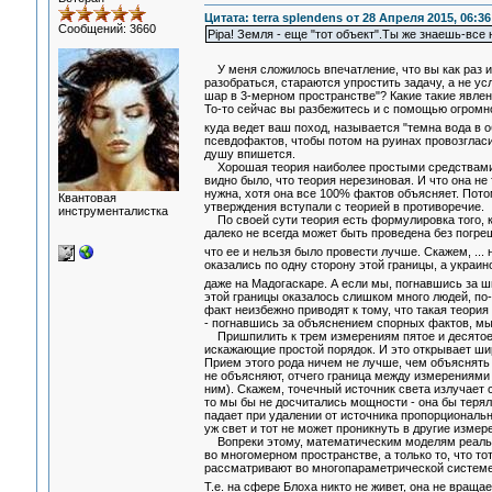
Цитата: terra splendens от 28 Апреля 2015, 06:36
Сообщений: 3660
Pipa! Земля - еще "тот объект".Ты же знаешь-все 
У меня сложилось впечатление, что вы как раз и 
разобраться, стараются упростить задачу, а не ус
шар в 3-мерном пространстве"? Какие такие явлен
То-то сейчас вы разбежитесь и с помощью огромно
куда ведет ваш поход, называется "темна вода в 
псевдофактов, чтобы потом на руинах провозгласи
душу впишется.
Хорошая теория наиболее простыми средствами об
видно было, что теория нерезиновая. И что она не
нужна, хотя она все 100% фактов объясняет. Пото
Квантовая
утверждения вступали с теорией в противоречие.
инструменталистка
По своей сути теория есть формулировка того, ка
далеко не всегда может быть проведена без погреш
что ее и нельзя было провести лучше. Скажем, ...
оказались по одну сторону этой границы, а украи
даже на Мадогаскаре. А если мы, погнавшись за 
этой границы оказалось слишком много людей, по-
факт неизбежно приводят к тому, что такая теория
- погнавшись за объяснением спорных фактов, мы
Пришпилить к трем измерениям пятое и десятое н
искажающие простой порядок. И это открывает шир
Прием этого рода ничем не лучше, чем объяснять
не объясняют, отчего граница между измерениями о
ним). Скажем, точечный источник света излучает с
то мы бы не досчитались мощности - она бы терял
падает при удалении от источника пропорциональн
уж свет и тот не может проникнуть в другие измере
Вопреки этому, математическим моделям реальны
во многомерном пространстве, а только то, что то
рассматривают во многопараметрической системе,
Т.е. на сфере Блоха никто не живет, она не враща