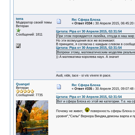
terra
Re: Сфера Блоха
Модератор своей темы
«
Ответ #334 :
30 Апреля 2015, 06:45:20 
Ветеран
Цитата: Pipa от 30 Апреля 2015, 02:31:54
Сообщений: 1811
При этом порождается лазейка, откуда в наш мир
Но эти возмущения все же возникают.
В принципе, я согласна с каждым словом в сообще
Цитата: Pipa от 30 Апреля 2015, 02:31:54
Вопреки этому, математическим моделям реальн
)) А математика-королева наук. А значит
Audi, vide, tace - si vis vivere in pace.
Quangel
Re: Сфера Блоха
Ветеран
«
Ответ #335 :
30 Апреля 2015, 09:07:48 
Сообщений: 7735
Цитата: Pipa от 30 Апреля 2015, 02:31:54
Вот и сфера Блоха из этой же категории. Т.е. на 
Почему не живет,
поверхность сферы Блоха соо
уровня","Силы" Вернора Винджа,демоны варпа и 