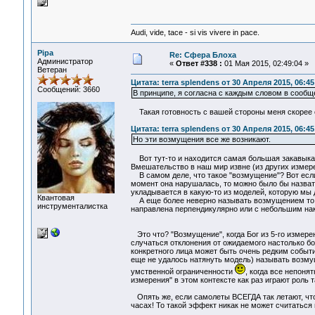
Audi, vide, tace - si vis vivere in pace.
Pipa
Re: Сфера Блоха
Администратор
«
Ответ #338 :
01 Мая 2015, 02:49:04 »
Ветеран
Цитата: terra splendens от 30 Апреля 2015, 06:45
Сообщений: 3660
В принципе, я согласна с каждым словом в сообщ
Такая готовность с вашей стороны меня скорее о
Цитата: terra splendens от 30 Апреля 2015, 06:45
Но эти возмущения все же возникают.
Вот тут-то и находится самая большая закавыка
Вмешательство в наш мир извне (из других измерен
В самом деле, что такое "возмущение"? Вот если 
момент она нарушалась, то можно было бы назвать
укладывается в какую-то из моделей, которую мы 
Квантовая
А еще более неверно называть возмущением то, 
инструменталистка
направлена перпендикулярно или с небольшим накл
Это что? "Возмущение", когда Бог из 5-го измерени
случаться отклонения от ожидаемого настолько б
конкретного лица может быть очень редким событие
еще не удалось натянуть модель) называть возмущ
умственной ограниченности
, когда все непон
измерения" в этом контексте как раз играют роль
Опять же, если самолеты ВСЕГДА так летают, что 
часах! То такой эффект никак не может считатьс