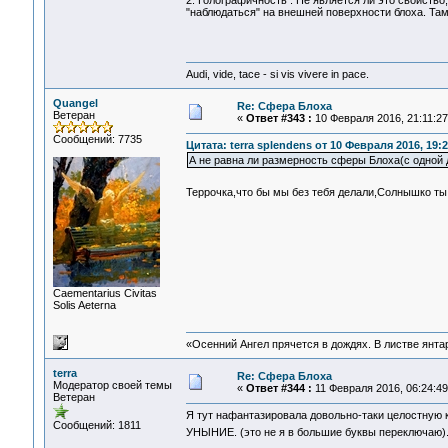
2. Голографичность . Не является ли это свойст
"наблюдаться" на внешней поверхности блоха. Та
Audi, vide, tace - si vis vivere in pace.
Quangel
Re: Сфера Блоха
Ветеран
«
Ответ #343 :
10 Февраля 2016, 21:11:27
Сообщений: 7735
Цитата: terra splendens от 10 Февраля 2016, 19:2
А не равна ли размерность сферы Блоха(с одной 
Террочка,что бы мы без тебя делали,Солнышко т
Сaementarius Civitas
Solis Aeterna
«Осенний Ангел прячется в дождях. В листве янтарн
terra
Re: Сфера Блоха
Модератор своей темы
«
Ответ #344 :
11 Февраля 2016, 06:24:49
Ветеран
Я тут нафантазировала довольно-таки целостную 
Сообщений: 1811
УНЫНИЕ. (это не я в большие буквы переключаю)