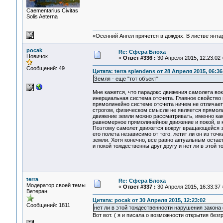
Сaementarius Civitas
Solis Aeterna
«Осенний Ангел прячется в дождях. В листве янтарн
pocak
Re: Сфера Блоха
Новичок
«
Ответ #336 :
30 Апреля 2015, 12:23:02 
Сообщений: 49
Цитата: terra splendens от 28 Апреля 2015, 06:36
Земля - еще "тот объект"
Мне кажется, что парадокс движения самолета вок
инерциальная система отсчета. Главное свойство
прямолинейно системе отсчета ничем не отличает
строгом, физическом смысле не является прямоли
движение земли можно рассматривать, именно как
равномерное прямолинейное движение и покой, в к
Поэтому самолет движется вокруг вращающейся зе
его полета независимо от того, летит ли он из точ
земли. Хотя конечно, все равно актуальным оста
и покой тождественны друг другу и нет ли в этой 
terra
Re: Сфера Блоха
Модератор своей темы
«
Ответ #337 :
30 Апреля 2015, 16:33:37 
Ветеран
Цитата: pocak от 30 Апреля 2015, 12:23:02
Сообщений: 1811
нет ли в этой тождественности нарушения закона 
Вот вот. ( я и писала о возможности открытия без