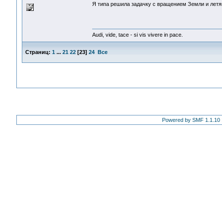
Я типа решила задачку с вращением Земли и летя
Audi, vide, tace - si vis vivere in pace.
Страниц:
1
...
21
22
[
23
]
24
Все
Powered by SMF 1.1.10