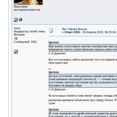
Квантовая
инструменталистка
terra
Re: Сфера Блоха
Модератор своей темы
«
Ответ #331 :
28 Апреля 2015, 06:25:04 
Ветеран
Сообщений: 1811
Цитата:
Как можно сопоставить вектор гильбертова прос
вариантов такого сопоставления хорошо известен
С.И.Доронин
Вот и я пыталась найти аналогию того что видел
пространства)
Ч
Цитата:
истые состояния, описываемые одним вектором с
описываемые матрицей плотности, — точкам внут
состояния, вектор состояния как бы погружается 
похожее на форму яйца.
С.И.Доронин
Кстати наша планета тоже имеет форму геоида (яй
реальном времени объяснили про сферу Блоха. Я
хуже
Цитата:
В этом проявляется двойственный характер деког
состояния, но с другой — взаимодействие с окруж