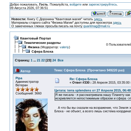
Добро пожаловать,
Гость
. Пожалуйста,
войдите
или
зарегистрируйтесь
.
09 Августа 2026, 07:36:51
Новости:
Книгу С.Доронина "Квантовая магия" читать
здесь
Материалы старого сайта "Физика Магии" доступны для просмотра
здесь
О замеченных глюках просьба писать на почту
quantmag@mail.ru
Квантовый Портал
Тематические разделы
0 Пользователей
Физика
(Модератор:
valeriy
)
Сфера Блоха
Страниц:
1
...
21
22
[
23
]
24
Все
Тема: Сфера Блоха (Прочитано 949220 раз)
Автор
Pipa
Re: Сфера Блоха
Администратор
«
Ответ #330 :
28 Апреля 2015, 03:35:00 
Ветеран
Цитата: terra splendens от 27 Апреля 2015, 06:48
Сообщений: 3660
Я же писала - я рассматривала нашу Планету как 
искривляется непостижимым образом и сфера -эт
А что бы вы сказали на возражение, что Земля эт
Блоха - не объект, а всего лишь система координа