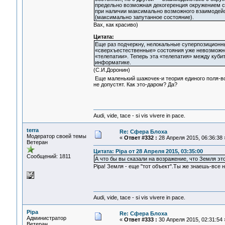
предельно возможная декогеренция окружением с
при наличии максимально возможного взаимодейст
(максимально запутанное состояние).
Вах, как красиво)
Цитата:
Еще раз подчеркну, нелокальные суперпозиционны
«сверхъестественные» состояния уже невозможно
«телепатии». Теперь эта «телепатия» между куби
информатике.
(С.И.Доронин)
Еще маленький шажочек-и теория единого поля-вот
не допустят. Как это-даром? Да?
Audi, vide, tace - si vis vivere in pace.
terra
Re: Сфера Блоха
Модератор своей темы
«
Ответ #332 :
28 Апреля 2015, 06:36:38 
Ветеран
Цитата: Pipa от 28 Апреля 2015, 03:35:00
Сообщений: 1811
А что бы вы сказали на возражение, что Земля это
Pipa! Земля - еще "тот объект".Ты же знаешь-все н
Audi, vide, tace - si vis vivere in pace.
Pipa
Re: Сфера Блоха
Администратор
«
Ответ #333 :
30 Апреля 2015, 02:31:54 
Ветеран