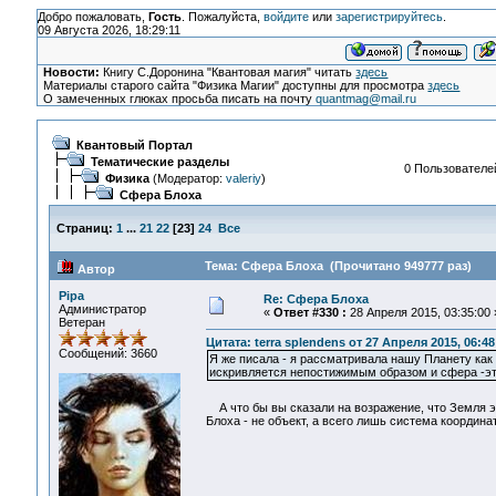
Добро пожаловать,
Гость
. Пожалуйста,
войдите
или
зарегистрируйтесь
.
09 Августа 2026, 18:29:11
Новости:
Книгу С.Доронина "Квантовая магия" читать
здесь
Материалы старого сайта "Физика Магии" доступны для просмотра
здесь
О замеченных глюках просьба писать на почту
quantmag@mail.ru
Квантовый Портал
Тематические разделы
0 Пользователей
Физика
(Модератор:
valeriy
)
Сфера Блоха
Страниц:
1
...
21
22
[
23
]
24
Все
Тема: Сфера Блоха (Прочитано 949777 раз)
Автор
Pipa
Re: Сфера Блоха
Администратор
«
Ответ #330 :
28 Апреля 2015, 03:35:00 
Ветеран
Цитата: terra splendens от 27 Апреля 2015, 06:48
Сообщений: 3660
Я же писала - я рассматривала нашу Планету как 
искривляется непостижимым образом и сфера -эт
А что бы вы сказали на возражение, что Земля эт
Блоха - не объект, а всего лишь система координа