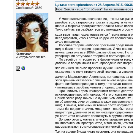
Цитата: terra splendens от 28 Апреля 2015, 06:36
Сообщений: 3660
Pipa! Земля - еще "тот объект".Ты же знаешь-все 
У меня сложилось впечатление, что вы как раз и 
разобраться, стараются упростить задачу, а не ус
шар в 3-мерном пространстве"? Какие такие явлен
То-то сейчас вы разбежитесь и с помощью огромно
куда ведет ваш поход, называется "темна вода в 
псевдофактов, чтобы потом на руинах провозгласи
душу впишется.
Хорошая теория наиболее простыми средствами об
видно было, что теория нерезиновая. И что она не
нужна, хотя она все 100% фактов объясняет. Пото
Квантовая
утверждения вступали с теорией в противоречие.
инструменталистка
По своей сути теория есть формулировка того, ка
далеко не всегда может быть проведена без погреш
что ее и нельзя было провести лучше. Скажем, ...
оказались по одну сторону этой границы, а украи
даже на Мадогаскаре. А если мы, погнавшись за 
этой границы оказалось слишком много людей, по-
факт неизбежно приводят к тому, что такая теория
- погнавшись за объяснением спорных фактов, мы
Пришпилить к трем измерениям пятое и десятое н
искажающие простой порядок. И это открывает шир
Прием этого рода ничем не лучше, чем объяснять
не объясняют, отчего граница между измерениями о
ним). Скажем, точечный источник света излучает с
то мы бы не досчитались мощности - она бы терял
падает при удалении от источника пропорциональн
уж свет и тот не может проникнуть в другие измере
Вопреки этому, математическим моделям реальны
во многомерном пространстве, а только то, что то
рассматривают во многопараметрической системе,
Т.е. на сфере Блоха никто не живет, она не враща