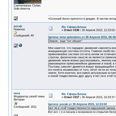
Сaementarius Civitas
Solis Aeterna
«Осенний Ангел прячется в дождях. В листве янтарн
pocak
Re: Сфера Блоха
Новичок
«
Ответ #336 :
30 Апреля 2015, 12:23:02 
Сообщений: 49
Цитата: terra splendens от 28 Апреля 2015, 06:36
Земля - еще "тот объект"
Мне кажется, что парадокс движения самолета вок
инерциальная система отсчета. Главное свойство
прямолинейно системе отсчета ничем не отличает
строгом, физическом смысле не является прямоли
движение земли можно рассматривать, именно как
равномерное прямолинейное движение и покой, в к
Поэтому самолет движется вокруг вращающейся зе
его полета независимо от того, летит ли он из точ
земли. Хотя конечно, все равно актуальным оста
и покой тождественны друг другу и нет ли в этой 
terra
Re: Сфера Блоха
Модератор своей темы
«
Ответ #337 :
30 Апреля 2015, 16:33:37 
Ветеран
Цитата: pocak от 30 Апреля 2015, 12:23:02
Сообщений: 1811
нет ли в этой тождественности нарушения закона 
Вот вот. ( я и писала о возможности открытия без