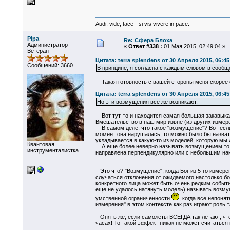
Audi, vide, tace - si vis vivere in pace.
Pipa
Re: Сфера Блоха
Администратор
«
Ответ #338 :
01 Мая 2015, 02:49:04 »
Ветеран
Цитата: terra splendens от 30 Апреля 2015, 06:45
Сообщений: 3660
В принципе, я согласна с каждым словом в сообщ
Такая готовность с вашей стороны меня скорее о
Цитата: terra splendens от 30 Апреля 2015, 06:45
Но эти возмущения все же возникают.
Вот тут-то и находится самая большая закавыка
Вмешательство в наш мир извне (из других измерен
В самом деле, что такое "возмущение"? Вот если 
момент она нарушалась, то можно было бы назвать
укладывается в какую-то из моделей, которую мы 
Квантовая
А еще более неверно называть возмущением то, 
инструменталистка
направлена перпендикулярно или с небольшим накл
Это что? "Возмущение", когда Бог из 5-го измерени
случаться отклонения от ожидаемого настолько б
конкретного лица может быть очень редким событие
еще не удалось натянуть модель) называть возмущ
умственной ограниченности
, когда все непон
измерения" в этом контексте как раз играют роль
Опять же, если самолеты ВСЕГДА так летают, что 
часах! То такой эффект никак не может считатьс