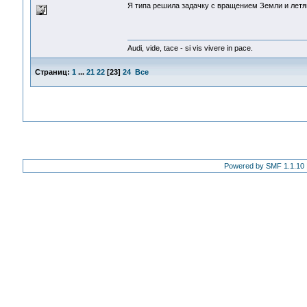
Я типа решила задачку с вращением Земли и летя
Audi, vide, tace - si vis vivere in pace.
Страниц:
1
...
21
22
[
23
]
24
Все
Powered by SMF 1.1.10