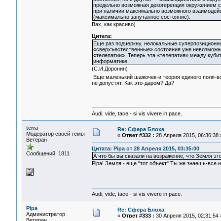
предельно возможная декогеренция окружением с
при наличии максимально возможного взаимодейст
(максимально запутанное состояние).
Вах, как красиво)
Цитата:
Еще раз подчеркну, нелокальные суперпозиционны
«сверхъестественные» состояния уже невозможно
«телепатии». Теперь эта «телепатия» между куби
информатике.
(С.И.Доронин)
Еще маленький шажочек-и теория единого поля-вот
не допустят. Как это-даром? Да?
Audi, vide, tace - si vis vivere in pace.
terra
Re: Сфера Блоха
Модератор своей темы
«
Ответ #332 :
28 Апреля 2015, 06:36:38 
Ветеран
Цитата: Pipa от 28 Апреля 2015, 03:35:00
Сообщений: 1811
А что бы вы сказали на возражение, что Земля это
Pipa! Земля - еще "тот объект".Ты же знаешь-все н
Audi, vide, tace - si vis vivere in pace.
Pipa
Re: Сфера Блоха
Администратор
«
Ответ #333 :
30 Апреля 2015, 02:31:54 
Ветеран