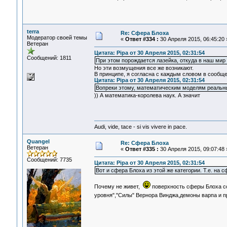
terra
Re: Сфера Блоха
Модератор своей темы
«
Ответ #334 :
30 Апреля 2015, 06:45:20 
Ветеран
Цитата: Pipa от 30 Апреля 2015, 02:31:54
Сообщений: 1811
При этом порождается лазейка, откуда в наш мир
Но эти возмущения все же возникают.
В принципе, я согласна с каждым словом в сообще
Цитата: Pipa от 30 Апреля 2015, 02:31:54
Вопреки этому, математическим моделям реальн
)) А математика-королева наук. А значит
Audi, vide, tace - si vis vivere in pace.
Quangel
Re: Сфера Блоха
Ветеран
«
Ответ #335 :
30 Апреля 2015, 09:07:48 
Сообщений: 7735
Цитата: Pipa от 30 Апреля 2015, 02:31:54
Вот и сфера Блоха из этой же категории. Т.е. на 
Почему не живет,
поверхность сферы Блоха соо
уровня","Силы" Вернора Винджа,демоны варпа и 