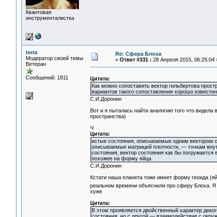
Квантовая
инструменталистка
terra
Re: Сфера Блоха
Модератор своей темы
«
Ответ #331 :
28 Апреля 2015, 06:25:04 
Ветеран
Сообщений: 1811
Цитата:
Как можно сопоставить вектор гильбертова прос
вариантов такого сопоставления хорошо известен
С.И.Доронин
Вот и я пыталась найти аналогию того что видел
пространства)
Ч
Цитата:
истые состояния, описываемые одним вектором с
описываемые матрицей плотности, — точкам внут
состояния, вектор состояния как бы погружается 
похожее на форму яйца.
С.И.Доронин
Кстати наша планета тоже имеет форму геоида (яй
реальном времени объяснили про сферу Блоха. Я
хуже
Цитата:
В этом проявляется двойственный характер деког
состояния, но с другой — взаимодействие с окруж