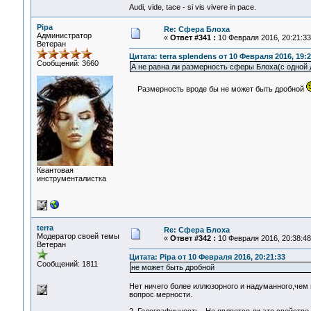
Audi, vide, tace - si vis vivere in pace.
Pipa
Re: Сфера Блоха
Администратор
«
Ответ #341 :
10 Февраля 2016, 20:21:33
Ветеран
Цитата: terra splendens от 10 Февраля 2016, 19:2
Сообщений: 3660
А не равна ли размерность сферы Блоха(с одной 
Размерность вроде бы не может быть дробной
Квантовая
инструменталистка
terra
Re: Сфера Блоха
Модератор своей темы
«
Ответ #342 :
10 Февраля 2016, 20:38:48
Ветеран
Цитата: Pipa от 10 Февраля 2016, 20:21:33
Сообщений: 1811
не может быть дробной
Нет ничего более иллюзорного и надуманного,чем
вопрос мерности.