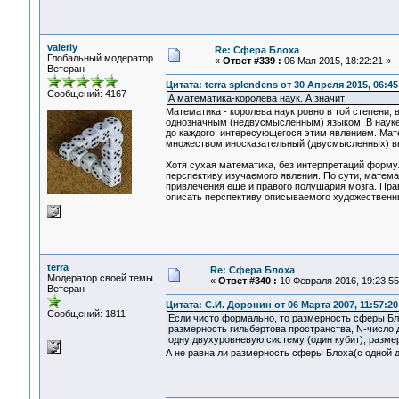
valeriy
Re: Сфера Блоха
Глобальный модератор
«
Ответ #339 :
06 Мая 2015, 18:22:21 »
Ветеран
Цитата: terra splendens от 30 Апреля 2015, 06:45
Сообщений: 4167
А математика-королева наук. А значит
Математика - королева наук ровно в той степени,
однозначным (недвусмысленным) языком. В науке
до каждого, интересующегося этим явлением. Мат
множеством иносказательный (двусмысленных) в
Хотя сухая математика, без интерпретаций форму
перспективу изучаемого явления. По сути, матема
привлечения еще и правого полушария мозга. Прав
описать перспективу описываемого художественн
terra
Re: Сфера Блоха
Модератор своей темы
«
Ответ #340 :
10 Февраля 2016, 19:23:55
Ветеран
Цитата: С.И. Доронин от 06 Марта 2007, 11:57:20
Сообщений: 1811
Если чисто формально, то размерность сферы Бло
размерность гильбертова пространства, N-число
одну двухуровневую систему (один кубит), разме
А не равна ли размерность сферы Блоха(с одной д