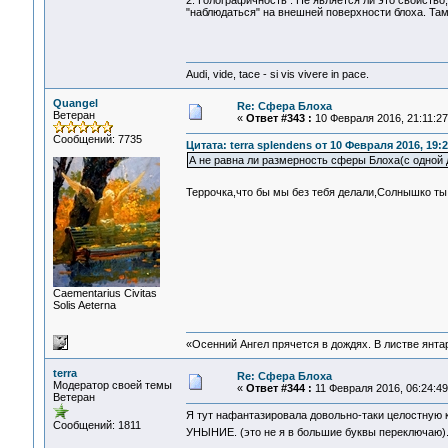
2. Голографичность . Не является ли это свойст
"наблюдаться" на внешней поверхности блоха. Та
Audi, vide, tace - si vis vivere in pace.
Quangel
Re: Сфера Блоха
Ветеран
«
Ответ #343 :
10 Февраля 2016, 21:11:27
Сообщений: 7735
Цитата: terra splendens от 10 Февраля 2016, 19:2
А не равна ли размерность сферы Блоха(с одной 
Террочка,что бы мы без тебя делали,Солнышко т
Сaementarius Civitas
Solis Aeterna
«Осенний Ангел прячется в дождях. В листве янтарн
terra
Re: Сфера Блоха
Модератор своей темы
«
Ответ #344 :
11 Февраля 2016, 06:24:49
Ветеран
Я тут нафантазировала довольно-таки целостную 
Сообщений: 1811
УНЫНИЕ. (это не я в большие буквы переключаю)