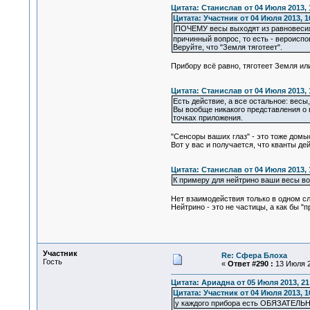
Цитата: Станислав от 04 Июля 2013, 
Цитата: Участник от 04 Июля 2013, 1
ПОЧЕМУ весы выходят из равновесия
причинный вопрос, то есть - вероиспо
Веруйте, что "Земля тяготеет".
Прибору всё равно, тяготеет Земля или
Цитата: Станислав от 04 Июля 2013, 
Есть действие, а все остальное: весы, 
Вы вообще никакого представления о в
точках приложения.
"Сенсоры ваших глаз" - это тоже домыс
Вот у вас и получается, что кванты дей
Цитата: Станислав от 04 Июля 2013, 
К примеру для нейтрино ваши весы во
Нет взаимодействия только в одном сл
Нейтрино - это не частицы, а как бы 
Участник
Re: Сфера Блоха
Гость
«
Ответ #290 :
13 Июля 2
Цитата: Ариадна от 05 Июля 2013, 21
Цитата: Участник от 04 Июля 2013, 1
у каждого прибора есть ОБЯЗАТЕЛЬН