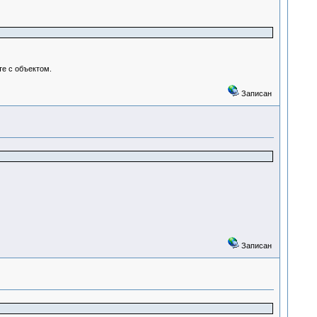
те с объектом.
Записан
Записан