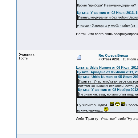
Кроме "прибора" Иванушки-дурачка?
Цитата: Участник от 02 Июля 2013, 1
Иванушке-дурачку и без любой Васил
у палки - 2 конца. а у тебя - один
(с)
Не так. Это всего лишь расфокусиров
Участник
Re: Сфера Блоха
Гость
«
Ответ #291 :
13 Июля 2
Цитата: Urbis Numen от 06 Июля 2013
Цитата: Ариадна от 05 Июля 2013, 23
Цитата: Urbis Numen от 05 Июля 201
Прав тут Участник,"квантовое состоя
Вот только никаких бесконечностей дл
Цитата: Участник от 08 Ноября 2012,
Не знаю как ваш, но мой опыт подска
Ну значит он идиот.
Совсем 
всякую ерунду...
Либо "Прав тут Участник", либо "Ну зн