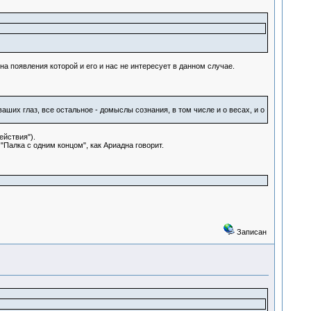
на появления которой и его и нас не интересует в данном случае.
аших глаз, все остальное - домыслы сознания, в том числе и о весах, и о
ействия").
 "Палка с одним концом", как Ариадна говорит.
Записан