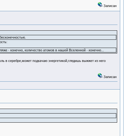
Записан
 бесконечностью.
ость:
ляже - конечно, количество атомов в нашей Вселенной - конечно...
ль в серебре,может подкачаю энергетикой,глядишь выжжет из него
Записан