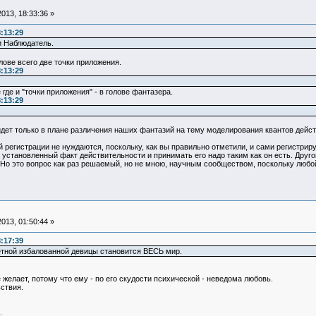
013, 18:33:36 »
:13:29
и Наблюдатель.
лове всего две точки приложения.
:13:29
 где и "точки приложения" - в голове фантазера.
:13:29
идет только в плане различения наших фантазий на тему моделирования квантов дейст
й регистрации не нуждаются, поскольку, как вы правильно отметили, и сами регистри
о установленный факт действительности и принимать его надо таким как он есть. Друг
 Но это вопрос как раз решаемый, но не мною, научным сообществом, поскольку любо
013, 01:50:44 »
:17:39
етной избалованной девицы становится ВЕСЬ мир.
желает, потому что ему - по его скудости психической - неведома любовь.
ствия.
.