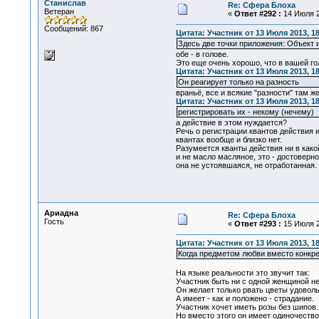
Станислав
Re: Сфера Блоха
Ветеран
«
Ответ #292 :
14 Июля 2
Сообщений: 867
Цитата: Участник от 13 Июля 2013, 18
Здесь две точки приложения: Объект 
обе - в голове.
Это еще очень хорошо, что в вашей го
Цитата: Участник от 13 Июля 2013, 18
Он реагирует только на разность
враньё, все и всякие "разности" там же
Цитата: Участник от 13 Июля 2013, 18
регистрировать их - некому (нечему)
а действие в этом нуждается?
Речь о регистрации квантов действия 
квантах вообще и близко нет.
Разумеется кванты действия ни в како
и не масло масляное, это - достоверн
она не устоявшаяся, не отработанная.
Ариадна
Re: Сфера Блоха
Гость
«
Ответ #293 :
15 Июля 2
Цитата: Участник от 13 Июля 2013, 18
Когда предметом любви вместо конкр
На языке реальности это звучит так:
Участник быть ни с одной женщиной не 
Он желает только рвать цветы удоволь
А имеет - как и положено - страдание.
Участник хочет иметь розы без шипов.
Но вместо этого он имеет одиночество