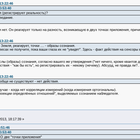
13:22:46
0:53:40
 (регистрируют реальность)?
ведание.
 нет. Он реагирует только на разность, возникающую в двух точках приложения, причи
13:22:46
Земля, реагирует, точки .... - образы сознания.
есах не получите, пока ваши глаза их не "увидят". Здесь - факт действия на сенсоры в
лы (образы) сознания, согласно вашего же утверждения ("нет ничего, кроме квантов д
ствия - "как бы есть", но регистрировать их - некому (нечему). Абсурд, не правда ли?..
13:22:46
обще не существуют - нет действия.
учае - когда нет корреляции измерений (когда измерения ортогональны).
"проекции определённых отношений", выделяемых сознанием наблюдателя.
013, 18:17:39 »
:51:46
0:53:40
О две "точки приложения"