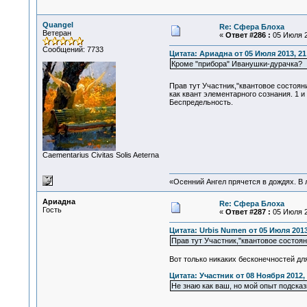
Quangel
Re: Сфера Блоха
Ветеран
«
Ответ #286 :
05 Июля 2
Сообщений: 7733
Цитата: Ариадна от 05 Июля 2013, 21
Кроме "прибора" Иванушки-дурачка?
Прав тут Участник,"квантовое состоян
как квант элементарного сознания. 1 и 
Беспредельность.
Сaementarius Civitas Solis Aeterna
«Осенний Ангел прячется в дождях. В л
Ариадна
Re: Сфера Блоха
Гость
«
Ответ #287 :
05 Июля 2
Цитата: Urbis Numen от 05 Июля 2013
Прав тут Участник,"квантовое состоян
Вот только никаких бесконечностей для
Цитата: Участник от 08 Ноября 2012, 
Не знаю как ваш, но мой опыт подсказ