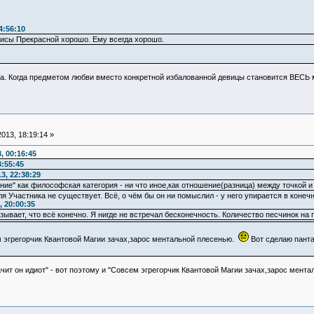
4:56:10
исы Прекрасной хорошо. Ему всегда хорошо.
ка. Когда предметом любви вместо конкретной избалованной девицы становится ВЕСЬ 
013, 18:19:14 »
, 00:16:45
:55:45
3, 22:38:29
ние" как философская категория - ни что иное,как отношение(разница) между точкой и
я Участника не существует. Всё, о чём бы он ни помыслил - у него упирается в конечн
 20:00:35
зывает, что всё конечно. Я нигде не встречал бесконечность. Количество песчинок на 
эгрегорчик Квантовой Магии зачах,зарос ментальной плесенью.
Вот сделаю панта
ачит он идиот" - вот поэтому и "Совсем эгрегорчик Квантовой Магии зачах,зарос мента