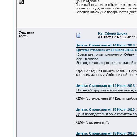
Да, не отделяю.
Да, и наблюдатель и объект считаю сд
Более того - да, любое событие счит
Впрочем никому не возбраняется доказ
Участник
Re: Сфера Блоха
Гость
«
Ответ #296 :
15 Июля 2
Цитата: Станислав от 14 Июля 2013, 
Цитата: Участник от 13 Июля 2013, 1
Здесь две точки приложения: Объект
обе - в голове.
Это еще очень хорошо, что в вашей го
"Враньё." (с) Нет никакой головы. Сог
же - выдуманному. Либо признайтесь, ч
Цитата: Станислав от 14 Июля 2013, 
Это не абсурд и не масло масляное, 
КЕМ
- "установленный"? Ваши приборы
Цитата: Станислав от 15 Июля 2013, 
Да, и наблюдатель и объект считаю сд
КЕМ
- "сделанными"?
Цитата: Станислав от 15 Июля 2013, 