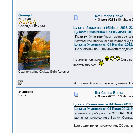
Quangel
Re: Сфера Блоха
Ветеран
«
Ответ #288 :
06 Июля 2
Сообщений: 7733
Цитата: Ариадна от 05 Июля 2013, 23
Цитата: Urbis Numen от 05 Июля 2013
Прав тут Участник,"квантовое состоя
Вот только никаких бесконечностей дл
Цитата: Участник от 08 Ноября 2012,
Не знаю как ваш, но мой опыт подсказ
Ну значит он идиот.
Совсем 
всякую ерунду...
Сaementarius Civitas Solis Aeterna
«Осенний Ангел прячется в дождях. В л
Участник
Re: Сфера Блоха
Гость
«
Ответ #289 :
13 Июля 2
Цитата: Станислав от 04 Июля 2013, 
Цитата: Участник от 04 Июля 2013, 1
у каждого прибора есть ОБЯЗАТЕЛЬН
где точка приложения у Земли, Солнца,
Здесь две точки приложения: Объект и