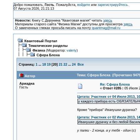
Добро пожаловать,
Гость
. Пожалуйста,
войдите
или
зарегистрируйтесь
.
07 Августа 2026, 21:21:13
Новости:
Книгу С.Доронина "Квантовая магия" читать
здесь
Материалы старого сайта "Физика Магии" доступны для просмотра
здесь
О замеченных глюках просьба писать на почту
quantmag@mail.ru
Квантовый Портал
Тематические разделы
Физика
(Модератор:
valeriy
)
Сфера Блоха
Страниц:
1
...
18
19
[
20
]
21
22
...
24
Все
Тема: Сфера Блоха (Прочитано 9479
Автор
Ариадна
Re: Сфера Блоха
Гость
«
Ответ #285 :
05 Июля 2
Цитата: Участник от 04 Июля 2013, 10
у каждого прибора есть ОБЯЗАТЕЛЬНО
Кроме "прибора" Иванушки-дурачка?
Цитата: Участник от 02 Июля 2013, 14
Иванушке-дурачку и без любой Васил
у палки - 2 конца. а у тебя - один
(с)