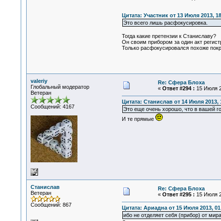
Цитата: Участник от 13 Июля 2013, 18
Это всего лишь расфокусировка.
Тогда какие претензии к Станиславу?
Он своим прибором за один акт регис
Только расфокусировался похоже покру
valeriy
Re: Сфера Блоха
Глобальный модератор
«
Ответ #294 :
15 Июля 2
Ветеран
Цитата: Станислав от 14 Июля 2013, 
Сообщений: 4167
Это еще очень хорошо, что в вашей го
И те прямые
Станислав
Re: Сфера Блоха
Ветеран
«
Ответ #295 :
15 Июля 2
Сообщений: 867
Цитата: Ариадна от 15 Июля 2013, 01
ибо не отделяет себя (прибор) от мир