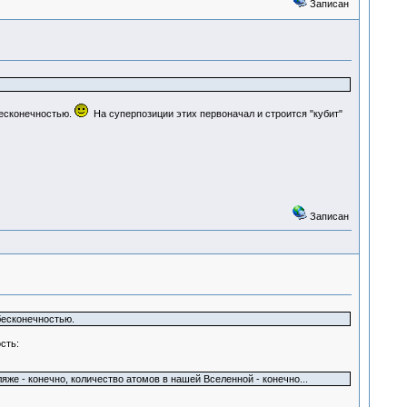
Записан
бесконечностью.
На суперпозиции этих первоначал и строится "кубит"
Записан
бесконечностью.
сть:
яже - конечно, количество атомов в нашей Вселенной - конечно...