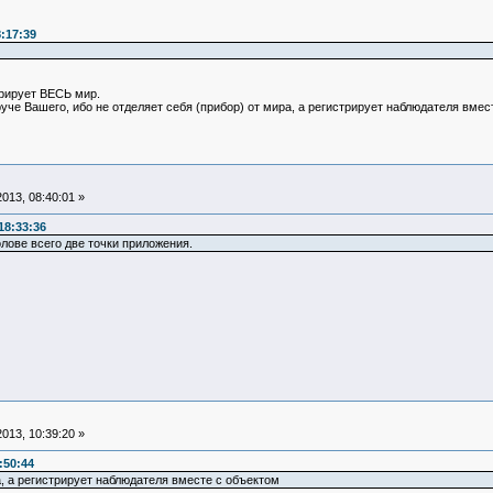
:17:39
трирует ВЕСЬ мир.
че Вашего, ибо не отделяет себя (прибор) от мира, а регистрирует наблюдателя вмес
013, 08:40:01 »
18:33:36
лове всего две точки приложения.
013, 10:39:20 »
:50:44
а, а регистрирует наблюдателя вместе с объектом