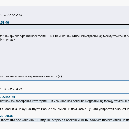
013, 22:38:29 »
:51:46
ие" как философская категория - ни что иное,как отношение(разница) между точкой и 
0 - точка и
истве янтарной, в переливах света...» (c)
013, 23:55:45 »
, 22:38:29
ие" как философская категория - ни что иное,как отношение(разница) между точкой и 
 Участника не существует. Всё, о чём бы он ни помыслил - у него упирается в конечно
20:00:35
ывает, что всё конечно. Я нигде не встречал бесконечность. Количество песчинок на пл