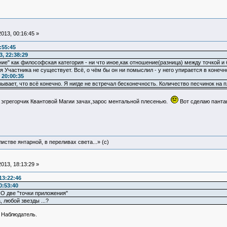
013, 00:16:45 »
:55:45
, 22:38:29
ние" как философская категория - ни что иное,как отношение(разница) между точкой и
я Участника не существует. Всё, о чём бы он ни помыслил - у него упирается в конечн
 20:00:35
ывает, что всё конечно. Я нигде не встречал бесконечность. Количество песчинок на п
эгрегорчик Квантовой Магии зачах,зарос ментальной плесенью.
Вот сделаю пантак
истве янтарной, в переливах света...» (c)
013, 18:13:29 »
13:22:46
0:53:40
О две "точки приложения"
 любой звезды ...?
 Наблюдатель.