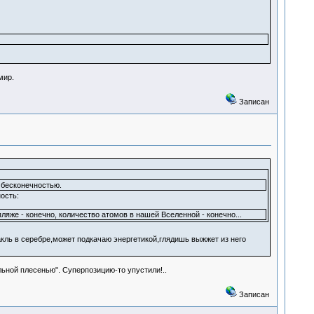
мир.
Записан
 бесконечностью.
ость:
пляже - конечно, количество атомов в нашей Вселенной - конечно...
кль в серебре,может подкачаю энергетикой,глядишь выжжет из него
льной плесенью". Суперпозицию-то упустили!..
Записан