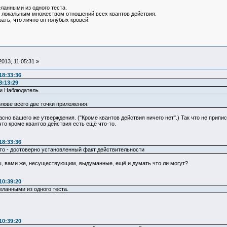
еланными из одного теста.
аю локальным множеством отношений всех квантов действия.
ать, что лично он голубых кровей.
013, 11:05:31 »
18:33:36
8:13:29
 и Наблюдатель.
лове всего две точки приложения.
ласно вашего же утверждения. ("Кроме квантов действия ничего нет".) Так что не при
то кроме квантов действия есть ещё что-то.
18:33:36
это - достоверно установленный факт действительности
, вами же, несуществующим, выдуманные, ещё и думать что ли могут?
10:39:20
еланными из одного теста.
10:39:20