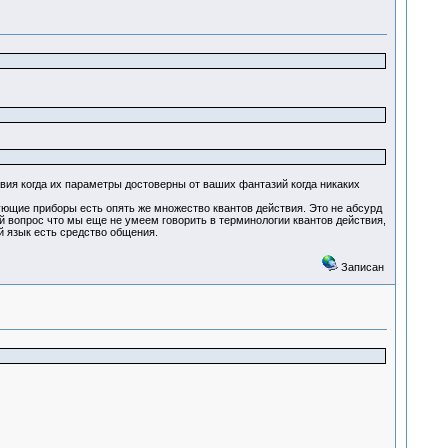
вия когда их параметры достоверны от ваших фантазий когда никаких
рующие приборы есть опять же множество квантов действия. Это не абсурд
ой вопрос что мы еще не умеем говорить в терминологии квантов действия,
й язык есть средство общения.
Записан