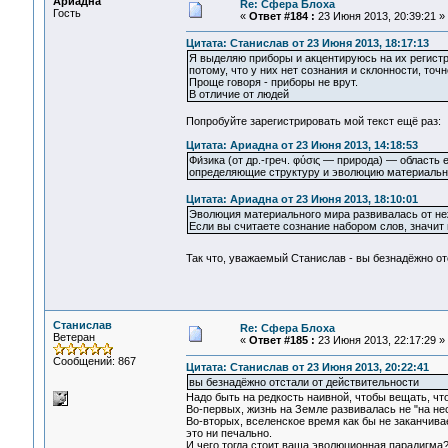
Ариадна
Re: Сфера Блоха
Гость
«
Ответ #184 :
23 Июня 2013, 20:39:21 »
Цитата: Станислав от 23 Июня 2013, 18:17:13
Я выделяю приборы и акцентируюсь на их регистр
потому, что у них нет сознания и склонности, то
Проще говоря - приборы не врут.
В отличие от людей
Попробуйте зарегистрировать мой текст ещё раз:
Цитата: Ариадна от 23 Июня 2013, 14:18:53
Фи́зика (от др.-греч. φύσις — природа) — облас
определяющие структуру и эволюцию материальн
Цитата: Ариадна от 23 Июня 2013, 18:10:01
Эволюция материального мира развивалась от нежи
Если вы считаете сознание набором слов, значит
Так что, уважаемый Станислав - вы безнадёжно 
Станислав
Re: Сфера Блоха
Ветеран
«
Ответ #185 :
23 Июня 2013, 22:17:29 »
Сообщений: 867
Цитата: Станислав от 23 Июня 2013, 20:22:41
вы безнадёжно отстали от действительности
Надо быть на редкость наивной, чтобы вещать, ч
Во-первых, жизнь на Земле развивалась не "на не
Во-вторых, вселенское время как бы не заканчива
это ни печально.
И чего тогда стоит ваша эволюционная парадигма