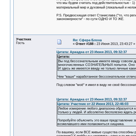
что мы будем считать под действительностью - 1)
материальный мир и духовный (локальный и нело
P.S. Предвосхищая ответ Станислава ("то, что ре
закономерности" - по сути ОДНО И ТО ЖЕ.
Участник
Re: Сфера Блоха
Гость
«
Ответ #188 :
23 Июня 2013, 23:43:27 »
Цитата: Ариадна от 23 Июня 2013, 09:32:37
Цитата:
Вы под бессознательным имеете ввиду совсем дру
многочисленных СОЗНАТЕЛЬНЫХ попыток. Оно -
И здесь же имеются ввиду не только личные каки
Чем "ваше" наработанное бессознательное отлич
Под словом "моё" я имел в виду не своё бессозна
Цитата: Ариадна от 23 Июня 2013, 09:32:37
Цитата: Участник от 22 Июня 2013, 22:46:03
Любое измерение любого диапазона образуется ко
только у людей. И абсолютно бесполезно ждать р
Попробуйте объяснить это ваше представление з
возжелавшего ими полакомиться хищника.
По вашему, если ВСЕ живые существа способны ре
сознание? У амёбы и у человека - одно и то же соз