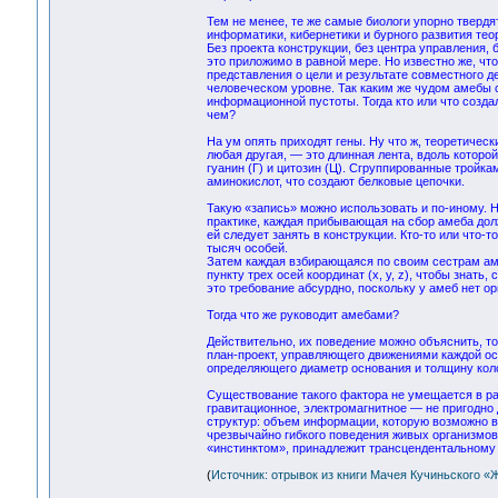
Тем не менее, те же самые биологи упорно твердя
информатики, кибернетики и бурного развития тео
Без проекта конструкции, без центра управления, 
это приложимо в равной мере. Но известно же, чт
представления о цели и результате совместного д
человеческом уровне. Так каким же чудом амебы 
информационной пустоты. Тогда кто или что создал
чем?
На ум опять приходят гены. Ну что ж, теоретичес
любая другая, — это длинная лента, вдоль которой
гуанин (Г) и цитозин (Ц). Сгруппированные трой
аминокислот, что создают белковые цепочки.
Такую «запись» можно использовать и по-иному. 
практике, каждая прибывающая на сбор амеба дол
ей следует занять в конструкции. Кто-то или что-
тысяч особей.
Затем каждая взбирающаяся по своим сестрам ам
пункту трех осей координат (х, у, z), чтобы знать
это требование абсурдно, поскольку у амеб нет 
Тогда что же руководит амебами?
Действительно, их поведение можно объяснить, т
план-проект, управляющего движениями каждой осо
определяющего диаметр основания и толщину коло
Существование такого фактора не умещается в рам
гравитационное, электромагнитное — не пригодно
структур: объем информации, которую возможно в 
чрезвычайно гибкого поведения живых организмов.
«инстинктом», принадлежит трансцендентальному 
(
Источник: отрывок из книги Мачея Кучиньского «