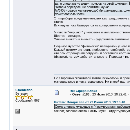
да, я специально акцентируюсь на этой функции. Н
Читаем определение понятия наука:
НАУКА - сфера человеческой деятельности, фун
действительности
.
Эти приборы придумал человек как продолжение св
стезю.
Вся наука пока базируется на копировании природ
5 чувств "мерцают" у человека и миллионы оттенко
Шестое - локация.
Умение вникать и внимать - удерживать внимание
Седьмое чувство "физически" невидимо и у него мн
Каждый потому и строит, и обороняет свой собст
что сам от рождения погружен и составной част
(физика), натуру, действительность. Природа - то,
Не сторонник "квантовой магии, психологии и проч
материальное и нематериальное. Ни в коей партии
Станислав
Re: Сфера Блоха
Ветеран
«
Ответ #183 :
23 Июня 2013, 20:22:41 »
Сообщений: 867
Цитата: Владислав от 23 Июня 2013, 19:16:48
Семь слепых мудрецов с "Физическими приборам
так вот, главная обязанность науки - структурно