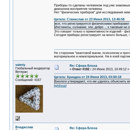
Приборы-то сделаны человеком под уже знакомые 
диапазона восприятия человека.
Нет "физических приборов" для исследования нев
Цитата: Станислав от 23 Июня 2013, 13:46:58
все, что регистрируется физическими приборами 
Инстинкты, сознание, зло, добро ... к таковым не 
Это говорит только о примитивности изделий - фи
Сегодня приборы регистрируют на много больше, че
Не сторонник "квантовой магии, психологии и проч
материальное и нематериальное. Ни в коей партии
valeriy
Re: Сфера Блоха
Глобальный модератор
«
Ответ #192 :
24 Июня 2013, 10:49:12 »
Ветеран
Цитата: Ариадна от 24 Июня 2013, 03:50:18
Сообщений: 4167
Биологи утверждают, что им удалось объяснить 
lighthead
Владислав
Re: Сфера Блоха