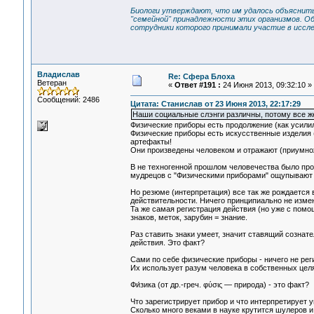
Биологи утверждают, что им удалось объяснить м
"семейной" принадлежности этих организмов. Об
сотрудники которого принимали участие в иссле
Владислав
Re: Сфера Блоха
Ветеран
«
Ответ #191 :
24 Июня 2013, 09:32:10 »
Сообщений: 2486
Цитата: Станислав от 23 Июня 2013, 22:17:29
Наши социальные слэнги различны, потому все же
Физические приборы есть продолжение (как усилили
Физические приборы есть искусственные изделия 
артефакты!
Они произведены человеком и отражают (приумнож
В не техногенной прошлом человечества было про
мудрецов с "Физическими приборами" ощупывают П
Но резюме (интерпретация) все так же рождается 
действительности. Ничего принципиально не изме
Та же самая регистрация действия (но уже с помощ
знаков, меток, зарубин = знание.
Раз ставить знаки умеет, значит ставящий сознате
действия. Это факт?
Сами по себе физические приборы - ничего не рег
Их использует разум человека в собственных цел
Фи́зика (от др.-греч. φύσις — природа) - это факт?
Что зарегистрирует прибор и что интерпретирует
Сколько много веками в науке крутится шулеров и