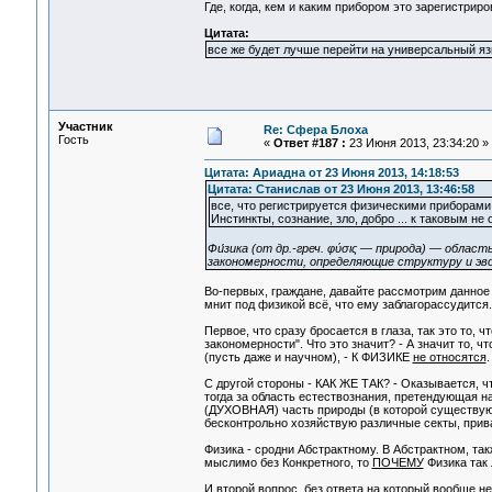
Где, когда, кем и каким прибором это зарегистрир
Цитата:
все же будет лучше перейти на универсальный язы
Участник
Re: Сфера Блоха
Гость
«
Ответ #187 :
23 Июня 2013, 23:34:20 »
Цитата: Ариадна от 23 Июня 2013, 14:18:53
Цитата: Станислав от 23 Июня 2013, 13:46:58
все, что регистрируется физическими приборами 
Инстинкты, сознание, зло, добро ... к таковым не 
Фи́зика (от др.-греч. φύσις — природа) — обла
закономерности, определяющие структуру и э
Во-первых, граждане, давайте рассмотрим данное 
мнит под физикой всё, что ему заблагорассудится.
Первое, что сразу бросается в глаза, так это то,
закономерности". Что это значит? - А значит то, 
(пусть даже и научном), - К ФИЗИКЕ
не относятся
.
С другой стороны - КАК ЖЕ ТАК? - Оказывается, ч
тогда за область естествознания, претендующая н
(ДУХОВНАЯ) часть природы (в которой существуют 
бесконтрольно хозяйствую различные секты, прив
Физика - сродни Абстрактному. В Абстрактном, та
мыслимо без Конкретного, то
ПОЧЕМУ
Физика так
И второй вопрос, без ответа на который вообще 