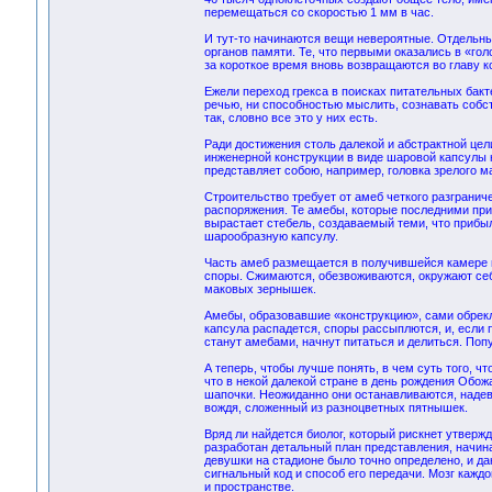
перемещаться со скоростью 1 мм в час.
И тут-то начинаются вещи невероятные. Отдельны
органов памяти. Те, что первыми оказались в «гол
за короткое время вновь возвращаются во главу к
Ежели переход грекса в поисках питательных бакт
речью, ни способностью мыслить, сознавать собс
так, словно все это у них есть.
Ради достижения столь далекой и абстрактной цел
инженерной конструкции в виде шаровой капсулы н
представляет собою, например, головка зрелого м
Строительство требует от амеб четкого разграниче
распоряжения. Те амебы, которые последними приб
вырастает стебель, создаваемый теми, что прибы
шарообразную капсулу.
Часть амеб размещается в получившейся камере 
споры. Сжимаются, обезвоживаются, окружают себ
маковых зернышек.
Амебы, образовавшие «конструкцию», сами обрекл
капсула распадется, споры рассыплются, и, если п
станут амебами, начнут питаться и делиться. Поп
А теперь, чтобы лучше понять, в чем суть того, ч
что в некой далекой стране в день рождения Обож
шапочки. Неожиданно они останавливаются, надев
вождя, сложенный из разноцветных пятнышек.
Вряд ли найдется биолог, который рискнет утверж
разработан детальный план представления, начина
девушки на стадионе было точно определено, и дан
сигнальный код и способ его передачи. Мозг каждо
и пространстве.