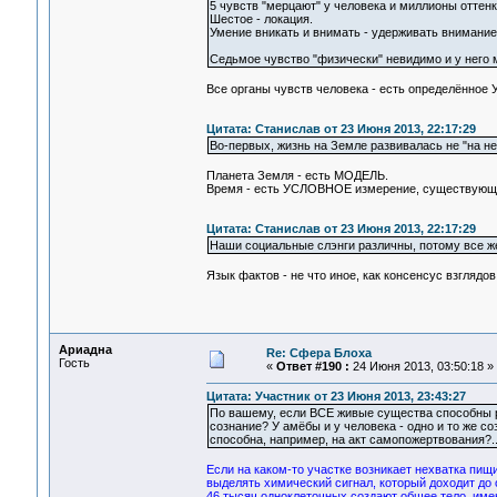
5 чувств "мерцают" у человека и миллионы оттенк
Шестое - локация.
Умение вникать и внимать - удерживать внимание
Седьмое чувство "физически" невидимо и у него м
Все органы чувств человека - есть определён
Цитата: Станислав от 23 Июня 2013, 22:17:29
Во-первых, жизнь на Земле развивалась не "на не
Планета Земля - есть МОДЕЛЬ.
Время - есть УСЛОВНОЕ измерение, существующе
Цитата: Станислав от 23 Июня 2013, 22:17:29
Наши социальные слэнги различны, потому все же
Язык фактов - не что иное, как консенсус взгляд
Ариадна
Re: Сфера Блоха
Гость
«
Ответ #190 :
24 Июня 2013, 03:50:18 »
Цитата: Участник от 23 Июня 2013, 23:43:27
По вашему, если ВСЕ живые существа способны р
сознание? У амёбы и у человека - одно и то же со
способна, например, на акт самопожертвования?.
Если на каком-то участке возникает нехватка пищ
выделять химический сигнал, который доходит до 
46 тысяч одноклеточных создают общее тело, имен