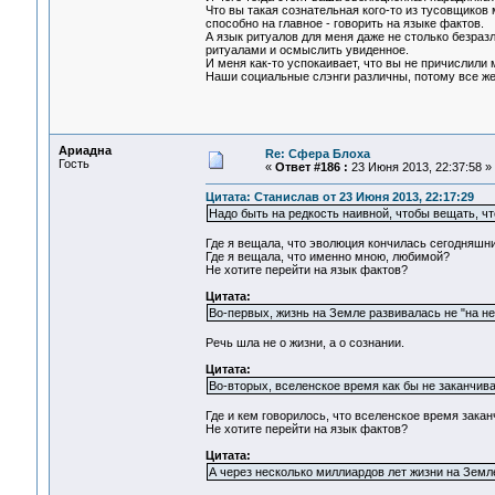
Что вы такая сознательная кого-то из тусовщиков 
способно на главное - говорить на языке фактов.
А язык ритуалов для меня даже не столько безразл
ритуалами и осмыслить увиденное.
И меня как-то успокаивает, что вы не причислили 
Наши социальные слэнги различны, потому все же
Ариадна
Re: Сфера Блоха
Гость
«
Ответ #186 :
23 Июня 2013, 22:37:58 »
Цитата: Станислав от 23 Июня 2013, 22:17:29
Надо быть на редкость наивной, чтобы вещать, ч
Где я вещала, что эволюция кончилась сегодняшн
Где я вещала, что именно мною, любимой?
Не хотите перейти на язык фактов?
Цитата:
Во-первых, жизнь на Земле развивалась не "на не
Речь шла не о жизни, а о сознании.
Цитата:
Во-вторых, вселенское время как бы не заканчив
Где и кем говорилось, что вселенское время зак
Не хотите перейти на язык фактов?
Цитата:
А через несколько миллиардов лет жизни на Земле 