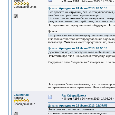
Ветеран
«
Ответ #193 :
24 Июня 2013, 11:52:06 »
Сообщений: 2486
Цитата: Ариадна от 24 Июня 2013, 03:50:18
Без проекта конструкции, без центра управления,
амебам это приложимо в равной мере.
Но известно же, что амебы не вычерчивают выкро
результате совместного действия, поскольку пос
Нет проекта - нет представлений о будущем. Нет ни
Цитата:
Нет у них и ни малейшего представления о цели и
У человечества тоже нет "представления о цели и 
только един
Участник
имеет представление, зачем
Цитата: Ариадна от 24 Июня 2013, 03:50:18
Действительно, их поведение можно объяснить, т
Почитайте про пчёл - не менее интригующе и резюм
У муравьев свои "социальные" заморочки... Пчелы
Не сторонник "квантовой магии, психологии и проч
материальное и нематериальное. Ни в коей партии
Станислав
Re: Сфера Блоха
Ветеран
«
Ответ #194 :
24 Июня 2013, 14:08:06 »
Сообщений: 867
Цитата: Ариадна от 23 Июня 2013, 22:37:58
Речь шла не о жизни, а о сознании
что такое сознание вне жизни мне не ведомо.