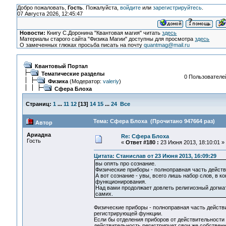
Добро пожаловать,
Гость
. Пожалуйста,
войдите
или
зарегистрируйтесь
.
07 Августа 2026, 12:45:47
Новости:
Книгу С.Доронина "Квантовая магия" читать
здесь
Материалы старого сайта "Физика Магии" доступны для просмотра
здесь
О замеченных глюках просьба писать на почту
quantmag@mail.ru
Квантовый Портал
Тематические разделы
0 Пользователей
Физика
(Модератор:
valeriy
)
Сфера Блоха
Страниц:
1
...
11
12
[
13
]
14
15
...
24
Все
Тема: Сфера Блоха (Прочитано 947664 раз)
Автор
Ариадна
Re: Сфера Блоха
Гость
«
Ответ #180 :
23 Июня 2013, 18:10:01 »
Цитата: Станислав от 23 Июня 2013, 16:09:29
вы опять про сознание.
Физические приборы - полноправная часть действи
А вот сознание - увы, всего лишь набор слов, в
функционирования.
Над вами продолжает довлеть религиозный догмат
самих.
Физические приборы - полноправная часть действит
регистрирующей функции.
Если бы отделения приборов от действительности 
действительность регистрирует свои же собствен