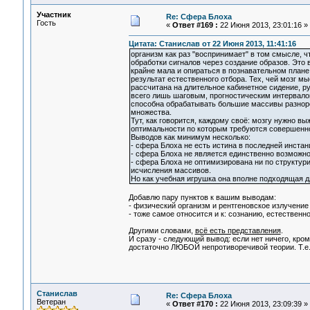
Участник
Re: Сфера Блоха
Гость
«
Ответ #169 :
22 Июня 2013, 23:01:16 »
Цитата: Станислав от 22 Июня 2013, 11:41:16
организм как раз "воспринимает" в том смысле, чт
обработки сигналов через создание образов. Это
крайне мала и опираться в познавательном плане 
результат естественного отбора. Тех, чей мозг 
рассчитана на длительное кабинетное сидение, р
всего лишь шаговым, прогностическим интервалом
способна обрабатывать большие массивы разноро
множества.
Тут, как говорится, каждому своё: мозгу нужно в
оптимальности по которым требуются совершенн
Выводов как минимум несколько:
- сфера Блоха не есть истина в последней инстан
- сфера Блоха не является единственно возможн
- сфера Блоха не оптимизирована ни по структур
исчисления массивов.
Но как учебная игрушка она вполне подходящая д
Добавлю пару пунктов к вашим выводам:
- физический организм и рентгеновское излучение 
- тоже самое относится и к: сознанию, естественн
Другими словами,
всё есть представления
.
И сразу - следующий вывод: если нет ничего, кро
достаточно ЛЮБОЙ непротиворечивой теории. Т.е.,
Станислав
Re: Сфера Блоха
Ветеран
«
Ответ #170 :
22 Июня 2013, 23:09:39 »