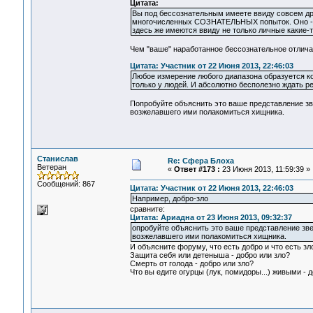
Цитата:
Вы под бессознательным имеете ввиду совсем дру
многочисленных СОЗНАТЕЛЬНЫХ попыток. Оно - 
здесь же имеются ввиду не только личные какие-т
Чем "ваше" наработанное бессознательное отлича
Цитата: Участник от 22 Июня 2013, 22:46:03
Любое измерение любого диапазона образуется ко
только у людей. И абсолютно бесполезно ждать ре
Попробуйте объяснить это ваше представление зв
возжелавшего ими полакомиться хищника.
Станислав
Re: Сфера Блоха
Ветеран
«
Ответ #173 :
23 Июня 2013, 11:59:39 »
Сообщений: 867
Цитата: Участник от 22 Июня 2013, 22:46:03
Например, добро-зло
сравните:
Цитата: Ариадна от 23 Июня 2013, 09:32:37
опробуйте объяснить это ваше представление зв
возжелавшего ими полакомиться хищника.
И объясните форуму, что есть добро и что есть зл
Защита себя или детеныша - добро или зло?
Смерть от голода - добро или зло?
Что вы едите огурцы (лук, помидоры...) живыми - д