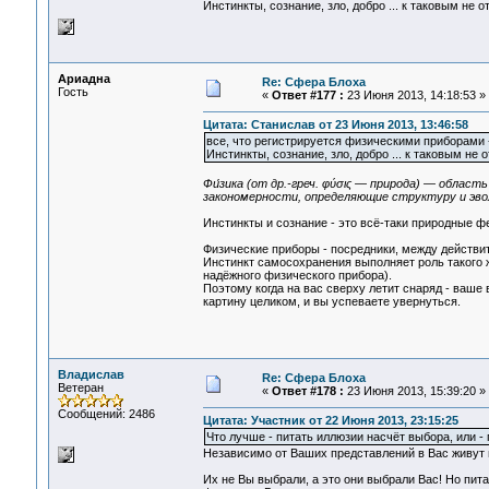
Инстинкты, сознание, зло, добро ... к таковым не о
Ариадна
Re: Сфера Блоха
Гость
«
Ответ #177 :
23 Июня 2013, 14:18:53 »
Цитата: Станислав от 23 Июня 2013, 13:46:58
все, что регистрируется физическими приборами 
Инстинкты, сознание, зло, добро ... к таковым не 
Фи́зика (от др.-греч. φύσις — природа) — обла
закономерности, определяющие структуру и эв
Инстинкты и сознание - это всё-таки природные 
Физические приборы - посредники, между действи
Инстинкт самосохранения выполняет роль такого ж
надёжного физического прибора).
Поэтому когда на вас сверху летит снаряд - ваше
картину целиком, и вы успеваете увернуться.
Владислав
Re: Сфера Блоха
Ветеран
«
Ответ #178 :
23 Июня 2013, 15:39:20 »
Сообщений: 2486
Цитата: Участник от 22 Июня 2013, 23:15:25
Что лучше - питать иллюзии насчёт выбора, или - 
Независимо от Ваших представлений в Вас живут 
Их не Вы выбрали, а это они выбрали Вас! Но пит