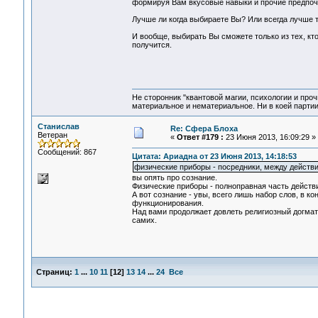
формируя Вам вкусовые навыки и прочие предпоч
Лучше ли когда выбираете Вы? Или всегда лучше 
И вообще, выбирать Вы сможете только из тех, кто
получится.
Не сторонник "квантовой магии, психологии и проч
материальное и нематериальное. Ни в коей партии
Станислав
Re: Сфера Блоха
Ветеран
«
Ответ #179 :
23 Июня 2013, 16:09:29 »
Сообщений: 867
Цитата: Ариадна от 23 Июня 2013, 14:18:53
физические приборы - посредники, между действ
вы опять про сознание.
Физические приборы - полноправная часть действи
А вот сознание - увы, всего лишь набор слов, в 
функционирования.
Над вами продолжает довлеть религиозный догмат
самих.
Страниц:
1
...
10
11
[
12
]
13
14
...
24
Все