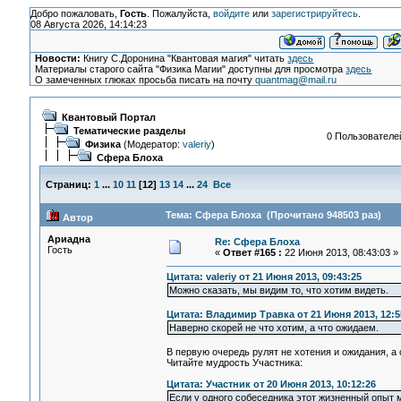
Добро пожаловать,
Гость
. Пожалуйста,
войдите
или
зарегистрируйтесь
.
08 Августа 2026, 14:14:23
Новости:
Книгу С.Доронина "Квантовая магия" читать
здесь
Материалы старого сайта "Физика Магии" доступны для просмотра
здесь
О замеченных глюках просьба писать на почту
quantmag@mail.ru
Квантовый Портал
Тематические разделы
0 Пользователей
Физика
(Модератор:
valeriy
)
Сфера Блоха
Страниц:
1
...
10
11
[
12
]
13
14
...
24
Все
Тема: Сфера Блоха (Прочитано 948503 раз)
Автор
Ариадна
Re: Сфера Блоха
Гость
«
Ответ #165 :
22 Июня 2013, 08:43:03 »
Цитата: valeriy от 21 Июня 2013, 09:43:25
Можно сказать, мы видим то, что хотим видеть.
Цитата: Владимир Травка от 21 Июня 2013, 12:5
Наверно скорей не что хотим, а что ожидаем.
В первую очередь рулят не хотения и ожидания, а 
Читайте мудрость Участника:
Цитата: Участник от 20 Июня 2013, 10:12:26
Если у одного собеседника этот жизненный опыт м