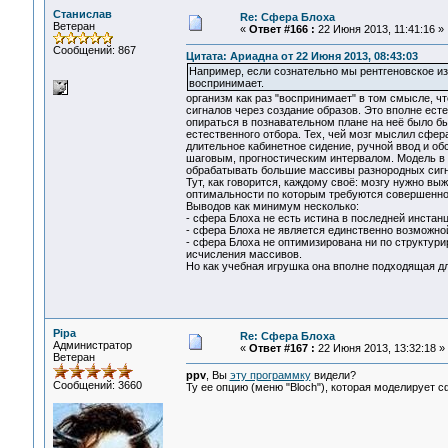
Станислав
Re: Сфера Блоха
Ветеран
«
Ответ #166 :
22 Июня 2013, 11:41:16 »
Сообщений: 867
Цитата: Ариадна от 22 Июня 2013, 08:43:03
Например, если сознательно мы рентгеновское изл
воспринимает.
организм как раз "воспринимает" в том смысле, чт
сигналов через создание образов. Это вполне ест
опираться в познавательном плане на неё было бы
естественного отбора. Тех, чей мозг мыслил сфе
длительное кабинетное сидение, ручной ввод и о
шаговым, прогностическим интервалом. Модель в 
обрабатывать большие массивы разнородных сигна
Тут, как говорится, каждому своё: мозгу нужно вы
оптимальности по которым требуются совершенно
Выводов как минимум несколько:
- сфера Блоха не есть истина в последней инстан
- сфера Блоха не является единственно возможно
- сфера Блоха не оптимизирована ни по структури
исчисления массивов.
Но как учебная игрушка она вполне подходящая д
Pipa
Re: Сфера Блоха
Администратор
«
Ответ #167 :
22 Июня 2013, 13:32:18 »
Ветеран
ppv
, Вы
эту программку
видели?
Сообщений: 3660
Ту ее опцию (меню "Bloch"), которая моделирует 