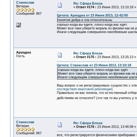
Станислав
Re: Сфера Блоха
Ветеран
«
Ответ #174 :
23 Июня 2013, 13:10:18 »
Сообщений: 867
Цитата: Ариадна от 23 Июня 2013, 12:42:00
понятия добра и зла относительны
хорошо когда вы едите, плохо когда вас едят.
Может все-таки уберете мораль из физики как не
Иначе следующим совершенно неизбежным шагом б
Ариадна
Re: Сфера Блоха
Гость
«
Ответ #175 :
23 Июня 2013, 13:25:13 »
Цитата: Станислав от 23 Июня 2013, 13:10:18
хорошо когда вы едите, плохо когда вас едят.
Может все-таки уберете мораль из физики как не
Иначе следующим совершенно неизбежным шагом 
Ваш вопрос о не регистрируемых сущностях с отве
последствия квантовой революции)
Правильно ли вас поняла, что естественный отбор
действиям не относите? (это так то вы учитесь у
Станислав
Re: Сфера Блоха
Ветеран
«
Ответ #176 :
23 Июня 2013, 13:46:58 »
Сообщений: 867
все, что регистрируется физическими приборами -