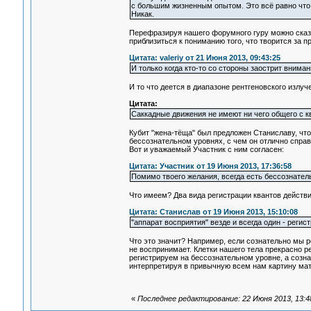
с большим жизненным опытом. Это всё равно что п
Никак.
Перефразируя нашего форумного гуру можно сказат
приблизиться к пониманию того, что творится за п
Цитата: valeriy от 21 Июня 2013, 09:43:25
И только когда кто-то со стороны заострит вниман
И то что деется в диапазоне рентгеновского излу
Цитата:
Саккадные движения не имеют ни чего общего с к
Кубит "жена-тёща" был предложен Станиславу, что
бессознательном уровнях, с чем он отлично справ
Вот и уважаемый Участник с ним согласен:
Цитата: Участник от 19 Июня 2013, 17:36:58
Помимо твоего желания, всегда есть бессознатель
Что имеем? Два вида регистрации квантов действи
Цитата: Станислав от 19 Июня 2013, 15:10:08
"аппарат восприятия" везде и всегда один - регис
Что это значит? Например, если сознательно мы ре
не воспринимает. Клетки нашего тела прекрасно
регистрируем на бессознательном уровне, а созна
интерпретируя в привычную всем нам картину мат
«
Последнее редактирование: 22 Июня 2013, 13:4