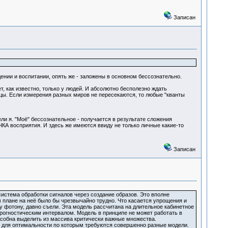
Записан
ении и воспитании, опять же - заложены в основном бессознательно.
 как известно, только у людей. И абсолютно бесполезно ждать
ицы. Если измерения разных миров не пересекаются, то любые "кванты
ли я. "Моё" бессознательное - получается в результате сложения
восприятия. И здесь же имеются ввиду не только личные какие-то
Записан
 система обработки сигналов через создание образов. Это вполне
 плане на неё было бы чрезвычайно трудно. Что касается упрощения и
у фотону, давно съели. Эта модель рассчитана на длительное кабинетное
рогностическим интервалом. Модель в принципе не может работать в
особна выделить из массива критически важные множества.
и, для оптимальности по которым требуются совершенно разные модели.