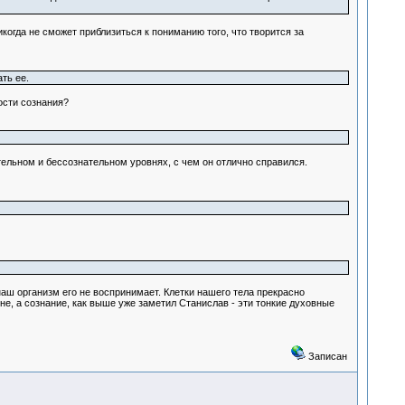
огда не сможет приблизиться к пониманию того, что творится за
ть ее.
ости сознания?
тельном и бессознательном уровнях, с чем он отлично справился.
наш организм его не воспринимает. Клетки нашего тела прекрасно
, а сознание, как выше уже заметил Станислав - эти тонкие духовные
Записан