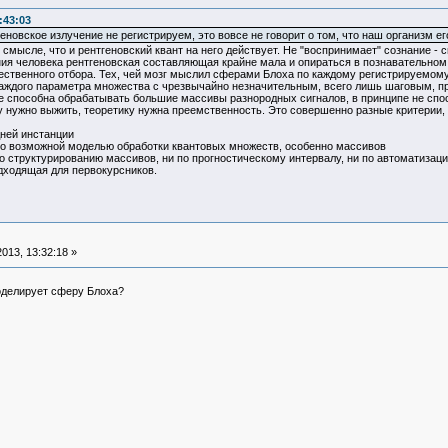
:43:03
новское излучение не регистрируем, это вовсе не говорит о том, что наш организм ег
 смысле, что и рентгеновский квант на него действует. Не "воспринимает" сознание - 
ния человека рентгеновская составляющая крайне мала и опираться в познавательном
стественного отбора. Тех, чей мозг мыслил сферами Блоха по каждому регистрируемом
каждого параметра множества с чрезвычайно незначительным, всего лишь шаговым, пр
е способна обрабатывать большие массивы разнородных сигналов, в принципе не спо
згу нужно выжить, теоретику нужна преемственность. Это совершенно разные критери
дней инстанции
но возможной моделью обработки квантовых множеств, особенно массивов
о структурированию массивов, ни по прогностическому интервалу, ни по автоматизац
дходящая для первокурсников.
013, 13:32:18 »
моделирует сферу Блоха?