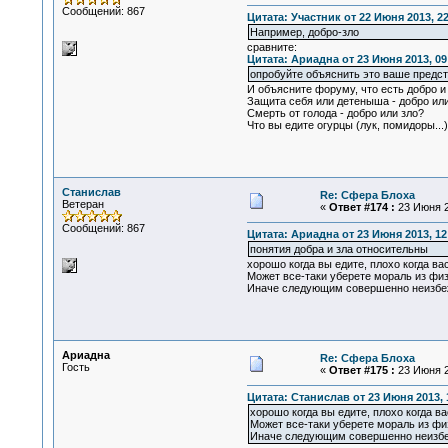
Сообщений: 867
Цитата: Участник от 22 Июня 2013, 22
Например, добро-зло
сравните:
Цитата: Ариадна от 23 Июня 2013, 09
опробуйте объяснить это ваше предс
И объясните форуму, что есть добро и 
Защита себя или детеныша - добро или
Смерть от голода - добро или зло?
Что вы едите огурцы (лук, помидоры...
Станислав
Re: Сфера Блоха
Ветеран
«
Ответ #174 :
23 Июня 2
Сообщений: 867
Цитата: Ариадна от 23 Июня 2013, 12
понятия добра и зла относительны
хорошо когда вы едите, плохо когда вас
Может все-таки уберете мораль из фи
Иначе следующим совершенно неизбеж
Ариадна
Re: Сфера Блоха
Гость
«
Ответ #175 :
23 Июня 2
Цитата: Станислав от 23 Июня 2013, 
хорошо когда вы едите, плохо когда ва
Может все-таки уберете мораль из фи
Иначе следующим совершенно неизбеж