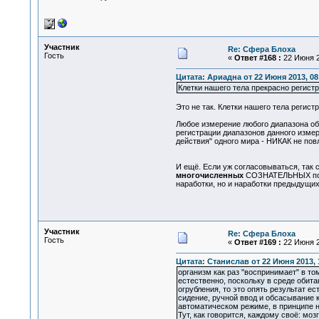
Участник
Re: Сфера Блоха
Гость
«
Ответ #168 :
22 Июня 2
Цитата: Ариадна от 22 Июня 2013, 08
Клетки нашего тела прекрасно регист
Это не так. Клетки нашего тела регис
Любое измерение любого диапазона обр
регистрации диапазонов данного измер
действия" одного мира - НИКАК не пов
И ещё. Если уж согласовываться, так 
многочисленных
СОЗНАТЕЛЬНЫХ попыт
наработки, но и наработки предыдущих
Участник
Re: Сфера Блоха
Гость
«
Ответ #169 :
22 Июня 2
Цитата: Станислав от 22 Июня 2013, 
организм как раз "воспринимает" в то
естественно, поскольку в среде обит
огрубления, то это опять результат 
сидение, ручной ввод и обсасывание 
автоматическом режиме, в принципе 
Тут, как говорится, каждому своё: м