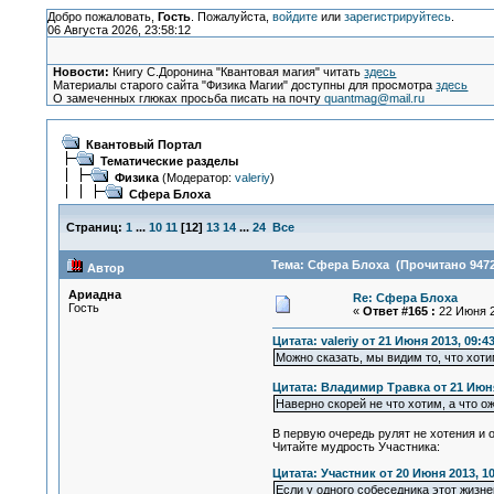
Добро пожаловать,
Гость
. Пожалуйста,
войдите
или
зарегистрируйтесь
.
06 Августа 2026, 23:58:12
Новости:
Книгу С.Доронина "Квантовая магия" читать
здесь
Материалы старого сайта "Физика Магии" доступны для просмотра
здесь
О замеченных глюках просьба писать на почту
quantmag@mail.ru
Квантовый Портал
Тематические разделы
Физика
(Модератор:
valeriy
)
Сфера Блоха
Страниц:
1
...
10
11
[
12
]
13
14
...
24
Все
Тема: Сфера Блоха (Прочитано 9472
Автор
Ариадна
Re: Сфера Блоха
Гость
«
Ответ #165 :
22 Июня 2
Цитата: valeriy от 21 Июня 2013, 09:4
Можно сказать, мы видим то, что хоти
Цитата: Владимир Травка от 21 Июня
Наверно скорей не что хотим, а что о
В первую очередь рулят не хотения и 
Читайте мудрость Участника:
Цитата: Участник от 20 Июня 2013, 10
Если у одного собеседника этот жизн