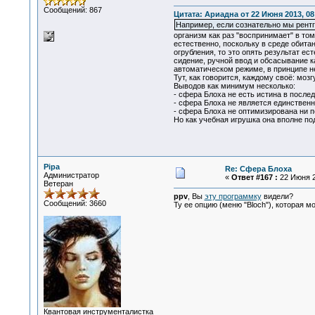
Сообщений: 867
Цитата: Ариадна от 22 Июня 2013, 08
Например, если сознательно мы рентге
организм как раз "воспринимает" в том
естественно, поскольку в среде обита
огрубления, то это опять результат е
сидение, ручной ввод и обсасывание 
автоматическом режиме, в принципе н
Тут, как говорится, каждому своё: мо
Выводов как минимум несколько:
- сфера Блоха не есть истина в после
- сфера Блоха не является единствен
- сфера Блоха не оптимизирована ни п
Но как учебная игрушка она вполне по
Pipa
Re: Сфера Блоха
Администратор
«
Ответ #167 :
22 Июня 2
Ветеран
ppv
, Вы
эту программку
видели?
Сообщений: 3660
Ту ее опцию (меню "Bloch"), которая 
Квантовая инструменталистка