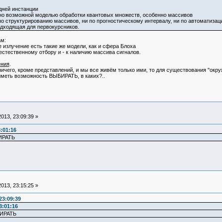
дней инстанции
нно возможной моделью обработки квантовых множеств, особенно массивов
по структурированию массивов, ни по прогностическому интервалу, ни по автоматиза
одходящая для первокурсников.
м:
е излучение есть такие же модели, как и сфера Блоха
 естественному отбору и - к наличию массива сигналов.
ения
.
ничего, кроме представлений, и мы все живём только ими, то для существования "ок
 иметь возможность ВЫБИРАТЬ, в каких?..
013, 23:09:39 »
:01:16
ИРАТЬ
013, 23:15:25 »
23:09:39
3:01:16
БИРАТЬ