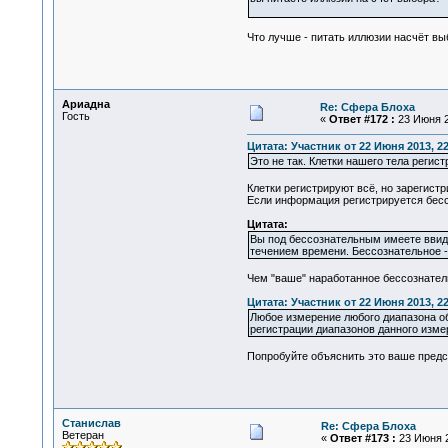
Что лучше - питать иллюзии насчёт выб
Ариадна
Re: Сфера Блоха
Гость
«
Ответ #172 :
23 Июня 2
Цитата: Участник от 22 Июня 2013, 22
Это не так. Клетки нашего тела реги
Клетки регистрируют всё, но зарегис
Если информация регистрируется бесс
Цитата:
Вы под бессознательным имеете ввид
течением времени. Бессознательное -
Чем "ваше" наработанное бессознател
Цитата: Участник от 22 Июня 2013, 22
Любое измерение любого диапазона об
регистрации диапазонов данного измер
Попробуйте объяснить это ваше предс
Станислав
Re: Сфера Блоха
Ветеран
«
Ответ #173 :
23 Июня 2