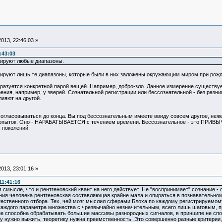
013, 22:46:03 »
:43:03
рируют любые диапазоны.
трируют лишь те диапазоны, которые были в них заложены окружающим миром при рожд
азуется конкретной парой вещей. Например, добро-зло. Данное измерение существует,
ения, например, у зверей. Сознательной регистрации или бессознательной - без разн
лияют на другой.
согласовываться до конца. Вы под бессознательным имеете ввиду совсем другое, неже
ок. Оно - НАРАБАТЫВАЕТСЯ с течением времени. Бессознательное - это ПРИВЫЧКА 
 поколений.
013, 23:01:16 »
11:41:16
м смысле, что и рентгеновский квант на него действует. Не "воспринимает" сознание -
ания человека рентгеновская составляющая крайне мала и опираться в познавательном
естественного отбора. Тех, чей мозг мыслил сферами Блоха по каждому регистрируемом
каждого параметра множества с чрезвычайно незначительным, всего лишь шаговым, п
не способна обрабатывать большие массивы разнородных сигналов, в принципе не сп
озгу нужно выжить, теоретику нужна преемственность. Это совершенно разные критери