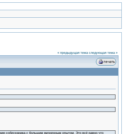
« предыдущая тема
следующая тема »
манию собеседника с большим жизненным опытом. Это всё равно что