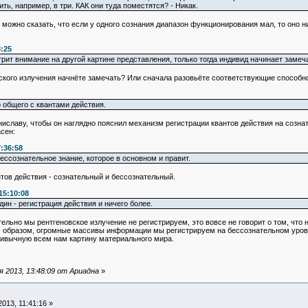
ть, например, в три. КАК они туда поместятся? - Никак.
ожно сказать, что если у одного сознания диапазон функционирования мал, то оно ник
3:25
стрит внимание на другой картине представления, только тогда индивид начинает замеча
вского излучения начнёте замечать? Или сначала разовьёте соответствующие способн
 общего с квантами действия.
иславу, чтобы он наглядно пояснил механизм регистрации квантов действия на созна
сен:
:36:58
ессознательное знание, которое в основном и правит.
тов действия - сознательный и бессознательный.
15:10:08
дин - регистрация действия и ничего более.
тельно мы рентгеновское излучение не регистрируем, это вовсе не говорит о том, что 
 образом, огромные массивы информации мы регистрируем на бессознательном уровне
привычную всем нам картину материального мира.
 2013, 13:48:09 от Ариадна
»
013, 11:41:16 »