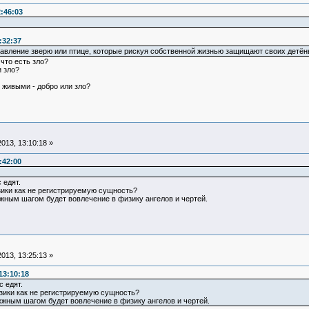
:46:03
:32:37
тавление зверю или птице, которые рискуя собственной жизнью защищают своих детё
что есть зло?
 зло?
) живыми - добро или зло?
013, 13:10:18 »
:42:00
 едят.
зики как не регистрируемую сущность?
ным шагом будет вовлечение в физику ангелов и чертей.
013, 13:25:13 »
13:10:18
с едят.
зики как не регистрируемую сущность?
ным шагом будет вовлечение в физику ангелов и чертей.