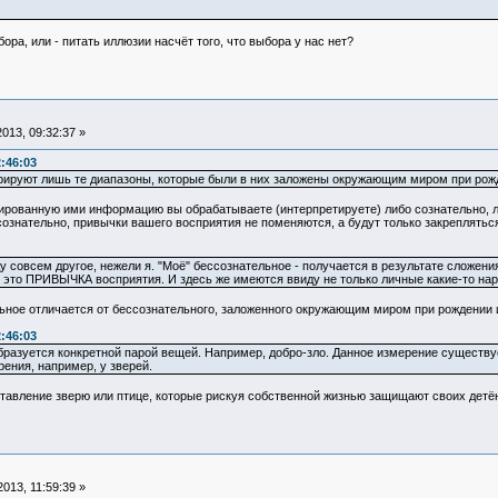
ора, или - питать иллюзии насчёт того, что выбора у нас нет?
013, 09:32:37 »
:46:03
стрируют лишь те диапазоны, которые были в них заложены окружающим миром при рожд
трированную ими информацию вы обрабатываете (интерпретируете) либо сознательно, 
ознательно, привычки вашего восприятия не поменяются, а будут только закрепляться
у совсем другое, нежели я. "Моё" бессознательное - получается в результате сл
 это ПРИВЫЧКА восприятия. И здесь же имеются ввиду не только личные какие-то нар
ьное отличается от бессознательного, заложенного окружающим миром при рождении 
:46:03
разуется конкретной парой вещей. Например, добро-зло. Данное измерение существует
ения, например, у зверей.
тавление зверю или птице, которые рискуя собственной жизнью защищают своих дет
013, 11:59:39 »