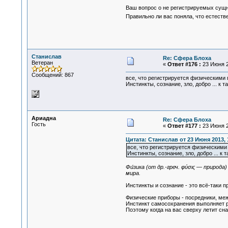
Ваш вопрос о не регистрируемых сущно
Правильно ли вас поняла, что естеств
Станислав
Re: Сфера Блоха
Ветеран
«
Ответ #176 :
23 Июня 2
Сообщений: 867
все, что регистрируется физическими 
Инстинкты, сознание, зло, добро ... к 
Ариадна
Re: Сфера Блоха
Гость
«
Ответ #177 :
23 Июня 2
Цитата: Станислав от 23 Июня 2013, 
все, что регистрируется физическими
Инстинкты, сознание, зло, добро ... к 
Фи́зика (от др.-греч. φύσις — прир
мира.
Инстинкты и сознание - это всё-таки
Физические приборы - посредники, ме
Инстинкт самосохранения выполняет ро
Поэтому когда на вас сверху летит сн