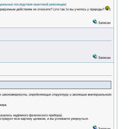
циальные последствия квантовой революции)
стрируемым действиям не относите? (это так то вы учитесь у природы?
)
Записан
Записан
ные закономерности, определяющие структуру и эволюцию материального
мира.
казалось надёжного физического прибора).
истрирует всю картину целиком, и вы успеваете увернуться.
Записан