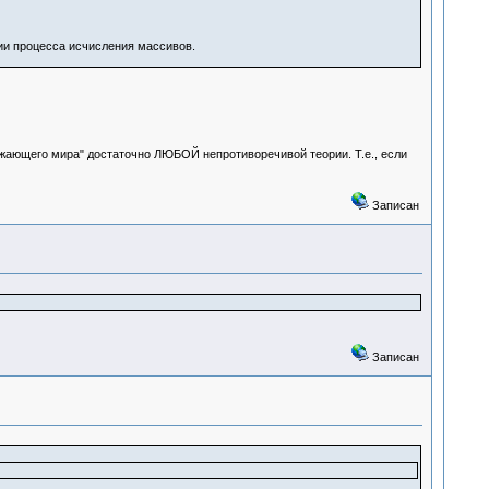
ции процесса исчисления массивов.
ружающего мира" достаточно ЛЮБОЙ непротиворечивой теории. Т.е., если
Записан
Записан