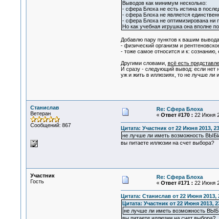
Выводов как минимум несколько:
- сфера Блоха не есть истина в после
- сфера Блоха не является единстве
- сфера Блоха не оптимизирована ни 
Но как учебная игрушка она вполне п
Добавлю пару пунктов к вашим вывода
- физический организм и рентгеновско
- тоже самое относится и к: сознанию,
Другими словами,
всё есть представл
И сразу - следующий вывод: если нет 
уж и жить в иллюзиях, то не лучше ли
Станислав
Re: Сфера Блоха
Ветеран
«
Ответ #170 :
22 Июня 2
Сообщений: 867
Цитата: Участник от 22 Июня 2013, 23
не лучше ли иметь возможность ВЫБ
вы питаете иллюзии на счет выбора?
Участник
Re: Сфера Блоха
Гость
«
Ответ #171 :
22 Июня 2
Цитата: Станислав от 22 Июня 2013, 
Цитата: Участник от 22 Июня 2013, 2
не лучше ли иметь возможность ВЫ
вы питаете иллюзии на счет выбора?