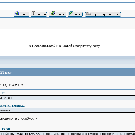
0 Пользователей и 9 Гостей смотрят эту тему.
73 раз)
013, 08:43:03 »
3:25
м видеть.
 2013, 12:55:33
жидаем.
ожидания, а способности.
:12:26
енный опыт мал, то КАК БЫ он ни старался, он никогда не сможет приблизится к пони