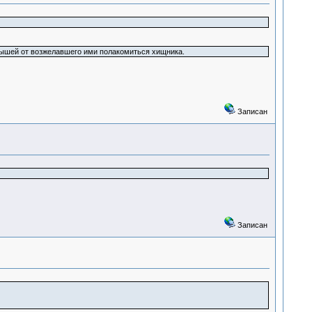
нышей от возжелавшего ими полакомиться хищника.
Записан
Записан