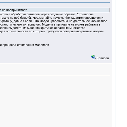
о не воспринимает.
система обработки сигналов через создание образов. Это вполне
 плане на неё было бы чрезвычайно трудно. Что касается упрощения и
у фотону, давно съели. Эта модель рассчитана на длительное кабинетное
огностическим интервалом. Модель в принципе не может работать в
собна выделить из массива критически важные множества.
и, для оптимальности по которым требуются совершенно разные модели.
ии процесса исчисления массивов.
Записан