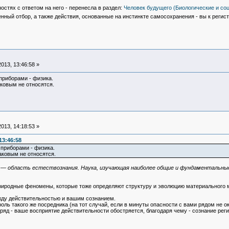
стях с ответом на него - перенесла в раздел:
Человек будущего (Биологические и со
енный отбор, а также действия, основанные на инстинкте самосохранения - вы к реги
013, 13:46:58 »
приборами - физика.
таковым не относятся.
013, 14:18:53 »
13:46:58
 приборами - физика.
таковым не относятся.
ода) — область естествознания. Наука, изучающая наиболее общие и фундаменталь
 природные феномены, которые тоже определяют структуру и эволюцию материального 
жду действительностью и вашим сознанием.
ль такого же посредника (на тот случай, если в минуты опасности с вами рядом не о
аряд - ваше восприятие действительности обостряется, благодаря чему - сознание рег