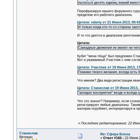
пытаться десять единиц знаний вмести
Перефразируя нашего форумного гуру м
пределом его рабочего диапазона.
Цитата: valeriy от 21 Июня 2013, 09:4
И только когда кто-то со стороны зао
И то что деется в диапазоне рентгено
Цитата:
Саккадные движения не имеют ни чего
Кубит "жена-тёща" был предложен Стан
Вот и уважаемый Участник с ним согла
Цитата: Участник от 19 Июня 2013, 17
Помимо твоего желания, всегда есть б
Что имеем? Два вида регистрации кван
Цитата: Станислав от 19 Июня 2013, 
"аппарат восприятия" везде и всегда о
Что это значит? Например, если созна
регистрируют любые диапазоны. Таким
материи огрубляет, интерпретируя в 
«
Последнее редактирование: 22 Июня
Станислав
Re: Сфера Блоха
Ветеран
«
Ответ #166 :
22 Июня 2