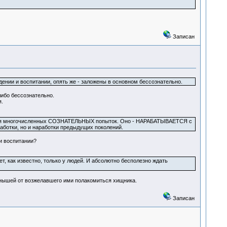
Записан
ении и воспитании, опять же - заложены в основном бессознательно.
либо бессознательно.
.
ожения многочисленных СОЗНАТЕЛЬНЫХ попыток. Оно - НАРАБАТЫВАЕТСЯ с
аботки, но и наработки предыдущих поколений.
и воспитании?
, как известно, только у людей. И абсолютно бесполезно ждать
ёнышей от возжелавшего ими полакомиться хищника.
Записан