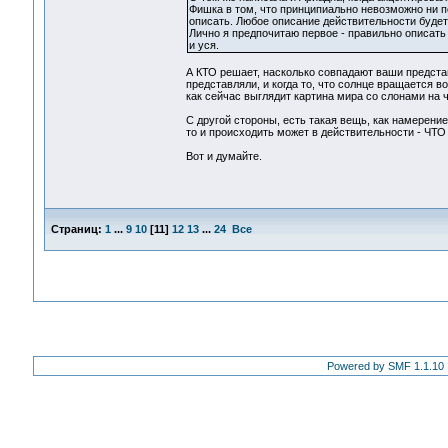
Фишка в том, что принципиально невозможно ни п
описать. Любое описание действительности будет
Лично я предпочитаю первое - правильно описать
и уся.
А КТО решает, насколько совпадают ваши представ
представляли, и когда то, что солнце вращается в
как сейчас выглядит картина мира со слонами на 
С другой стороны, есть такая вещь, как намерение
то и происходить может в действительности - ЧТ
Вот и думайте.
Страниц:
1
...
9
10
[
11
]
12
13
...
24
Все
Powered by SMF 1.1.10