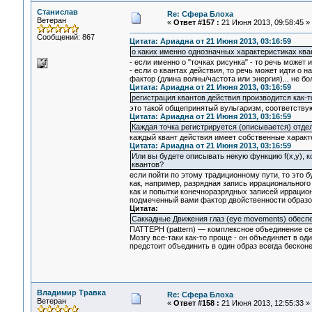
Станислав
Re: Сфера Блоха
Ветеран
«
Ответ #157 :
21 Июня 2013, 09:58:45 »
Сообщений: 867
Цитата: Ариадна от 21 Июня 2013, 03:16:59
о каких именно однозначных характеристиках кван
- если именно о "точках рисунка" - то речь может и
- если о квантах действия, то речь может идти о 
фактор (длина волны/частота или энергия)... не бо
Цитата: Ариадна от 21 Июня 2013, 03:16:59
регистрация квантов действия производится как-
это такой общепринятый вульгаризм, соответств
Цитата: Ариадна от 21 Июня 2013, 03:16:59
Каждая точка регистрируется (описывается) отдел
каждый квант действия имеет собственные характе
Цитата: Ариадна от 21 Июня 2013, 03:16:59
Или вы будете описывать некую функцию f(x,y), 
квантов?
если пойти по этому традиционному пути, то это 
как, например, разрядная запись иррационального
как и попытки конечноразрядных записей иррацион
подмеченный вами фактор двойственности образо
Цитата:
Саккадные Движения глаз (eye movements) обеспе
ПАТТЕРН (pattern) — комплексное объединение с
Мозгу все-таки как-то проще - он объединяет в оди
предстоит объединить в один образ всегда бескон
Владимир Травка
Re: Сфера Блоха
Ветеран
«
Ответ #158 :
21 Июня 2013, 12:55:33 »