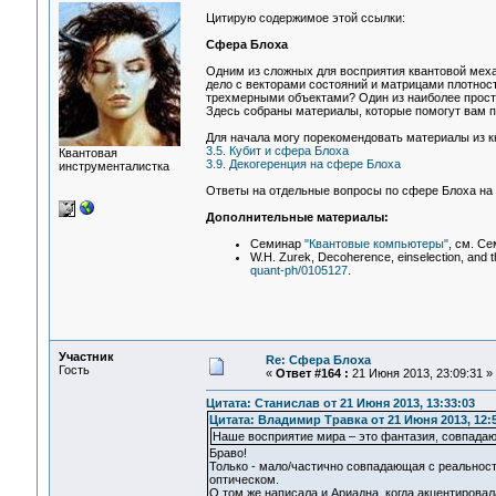
Цитирую содержимое этой ссылки:
Сфера Блоха
Одним из сложных для восприятия квантовой меха
дело с векторами состояний и матрицами плотност
трехмерными объектами? Один из наиболее просты
Здесь собраны материалы, которые помогут вам по
Для начала могу порекомендовать материалы из кн
3.5. Кубит и сфера Блоха
Квантовая
3.9. Декогеренция на сфере Блоха
инструменталистка
Ответы на отдельные вопросы по сфере Блоха на
Дополнительные материалы:
Семинар
"Квантовые компьютеры"
, см. Се
W.H. Zurek, Decoherence, einselection, and t
quant-ph/0105127
.
Участник
Re: Сфера Блоха
Гость
«
Ответ #164 :
21 Июня 2013, 23:09:31 »
Цитата: Станислав от 21 Июня 2013, 13:33:03
Цитата: Владимир Травка от 21 Июня 2013, 12:
Наше восприятие мира – это фантазия, совпада
Браво!
Только - мало/частично совпадающая с реальност
оптическом.
О том же написала и Ариадна, когда акцентировал