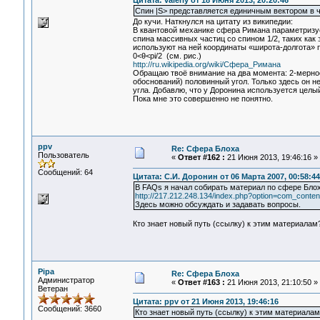
Цитата: valeriy от 18 Июня 2013, 20:20:46
Спин |S> представляется единичным вектором в 
До кучи. Наткнулся на цитату из википедии:
В квантовой механике сфера Римана параметризуе
спина массивных частиц со спином 1/2, таких как 
используют на ней координаты «широта-долгота» по
0<θ<pi/2 (см. рис.)
http://ru.wikipedia.org/wiki/Сфера_Римана
Обращаю твоё внимание на два момента: 2-мерное 
обоснований) половинный угол. Только здесь он н
угла. Добавлю, что у Доронина используется целый
Пока мне это совершенно не понятно.
ppv
Re: Сфера Блоха
Пользователь
«
Ответ #162 :
21 Июня 2013, 19:46:16 »
Сообщений: 64
Цитата: С.И. Доронин от 06 Марта 2007, 00:58:44
В FAQs я начал собирать материал по сфере Бло
http://217.212.248.134/index.php?option=com_cont
Здесь можно обсуждать и задавать вопросы.
Кто знает новый путь (ссылку) к этим материалам
Pipa
Re: Сфера Блоха
Администратор
«
Ответ #163 :
21 Июня 2013, 21:10:50 »
Ветеран
Цитата: ppv от 21 Июня 2013, 19:46:16
Сообщений: 3660
Кто знает новый путь (ссылку) к этим материалам