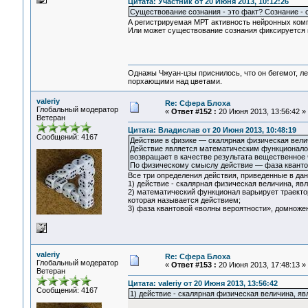
Цитата: Участник от 20 Июня 2013, 10:12:26
Существование сознания - это факт? Сознание -
А регистрируемая МРТ активность нейронных комп
Или может существование сознания фиксируется н
Однажы Чжуан-цзы приснилось, что он бегемот, л
порхающими над цветами.
valeriy
Re: Сфера Блоха
Глобальный модератор
«
Ответ #152 :
20 Июня 2013, 13:56:42 »
Ветеран
Цитата: Владислав от 20 Июня 2013, 10:48:19
Сообщений: 4167
Действие в физике — скалярная физическая вел
Действие является математическим функционалом
возвращает в качестве результата вещественное 
По физическому смыслу действие — фаза квантов
Все три определения действия, приведенные в дан
1) действие - скалярная физическая величина, я
2) математический функционал варьирует траектор
которая называется действием;
3) фаза квантовой «волны вероятности», домноже
valeriy
Re: Сфера Блоха
Глобальный модератор
«
Ответ #153 :
20 Июня 2013, 17:48:13 »
Ветеран
Цитата: valeriy от 20 Июня 2013, 13:56:42
Сообщений: 4167
1) действие - скалярная физическая величина, 