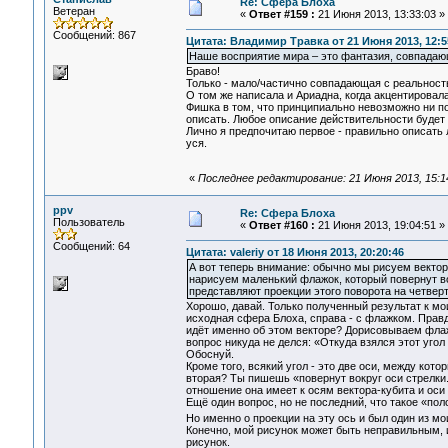
Re: Сфера Блоха
Ветеран
«
Ответ #159 :
21 Июня 2013, 13:33:03 »
Сообщений: 867
Цитата: Владимир Травка от 21 Июня 2013, 12:5
Наше восприятие мира – это фантазия, совпадаю
Браво!
Только - мало/частично совпадающая с реальность
О том же написала и Ариадна, когда акцентировал
Фишка в том, что принципиально невозможно ни п
описать. Любое описание действительности будет
Лично я предпочитаю первое - правильно описать 
уся.
«
Последнее редактирование: 21 Июня 2013, 15:
ppv
Re: Сфера Блоха
Пользователь
«
Ответ #160 :
21 Июня 2013, 19:04:51 »
Сообщений: 64
Цитата: valeriy от 18 Июня 2013, 20:20:46
А вот теперь внимание: обычно мы рисуем вектор 
нарисуем маленький флажок, который повернут вокру
представляют проекции этого поворота на четверт
Хорошо, давай. Только полученный результат к м
исходная сфера Блоха, справа - с флажком. Правда
идёт именно об этом векторе? Дорисовываем флажо
вопрос никуда не делся: «Откуда взялся этот угол
Обоснуй.
Кроме того, всякий угол - это две оси, между кото
вторая? Ты пишешь «повернут вокруг оси стрелки..
отношение она имеет к осям вектора-кубита и оси 
Ещё один вопрос, но не последний, что такое «пол
Но именно о проекции на эту ось и был один из моих
Конечно, мой рисунок может быть неправильным, и
рисунок.