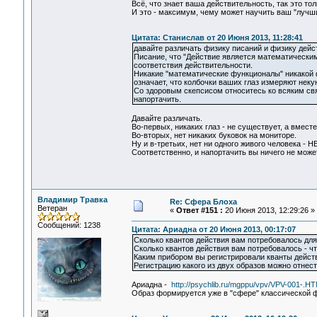
Всё, что знает ваша действительность, так это тол
И это - максимум, чему может научить ваш "лучши
Цитата: Станислав от 20 Июня 2013, 11:28:41
давайте различать физику писаний и физику дейс
Писание, что "Действие является математическим 
соответствия действительности.
Никакие "математические функционалы" никакой ф
означает, что колбочки ваших глаз измеряют нек
Со здоровым скепсисом относитесь ко всяким свя
напортачить.
Давайте различать.
Во-первых, никаких глаз - не существует, а вместе
Во-вторых, нет никаких буковок на мониторе.
Ну и в-третьих, нет ни одного живого человека - 
Соответственно, и напортачить вы ничего не можете
Владимир Травка
Re: Сфера Блоха
Ветеран
«
Ответ #151 :
20 Июня 2013, 12:29:26 »
Сообщений: 1238
Цитата: Ариадна от 20 Июня 2013, 00:17:07
Сколько квантов действия вам потребовалось для
Сколько квантов действия вам потребовалось - чт
Каким прибором вы регистрировали кванты дейст
Регистрацию какого из двух образов можно отнести
Ариадна -
http://psychlib.ru/mgppu/vpv/VPV-001-.H
Образ формируется уже в "сфере" классической ф