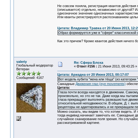
Не совсем поняла, регистрация квантов действия 
(описывается) отдельно, независимо от другой? И
однозначное значение однозначных характеристик
Или кванты регистрируются распознаванием цельн
Цитата: Владимир Травка от 20 Июня 2013, 12:2
Образ формируется уже в "сфере" классической ф
Как это причем? Кроме квантов действия ничего бо
valeriy
Re: Сфера Блоха
Глобальный модератор
«
Ответ #156 :
21 Июня 2013, 09:43:25 »
Ветеран
Цитата: Ариадна от 20 Июня 2013, 00:17:07
Сообщений: 4167
Вот модель кубита "жена или тёща" (из категории
Саккадные
Движения глаз (eye movements)
обеспеч
Цитата:
Глаза почти всегда находятся в движении. Самом
произвольно, но это не так. Даже когда мы пыта
глаза прекращают выполнять размашистые движен
относительной неподвижности. В общем, Д. г. вы
рецепторы не адаптировались и не прекращали пе
Можно сказать, мы видим то, что хотим видеть. И 
тогда индивид начинает замечать ее. Саккадные дв
случайное сканирование поля зрения. Но случайн
рассматриваемой картине.