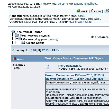
Добро пожаловать,
Гость
. Пожалуйста,
войдите
или
зарегистрируйтесь
.
06 Августа 2026, 21:15:16
Новости:
Книгу С.Доронина "Квантовая магия" читать
здесь
Материалы старого сайта "Физика Магии" доступны для просмотра
здесь
О замеченных глюках просьба писать на почту
quantmag@mail.ru
Квантовый Портал
Тематические разделы
0 Пользователей
Физика
(Модератор:
valeriy
)
Сфера Блоха
Страниц:
1
...
9
10
[
11
]
12
13
...
24
Все
Тема: Сфера Блоха (Прочитано 947108 раз)
Автор
Участник
Re: Сфера Блоха
Гость
«
Ответ #150 :
20 Июня 2013, 11:56:44 »
Цитата: Станислав от 19 Июня 2013, 22:39:12
Цитата: Участник от 19 Июня 2013, 21:43:39
И чему же нас могут научить кванты действия
действительность является лучшим из учителей - н
Учит всему.
Но есть нюанс - любая теория не есть действитель
действительность. Это ответ на ваш вопрос.
А вот тут есть фундаментальное экспериментальн
теорий, поскольку описать действительность бол