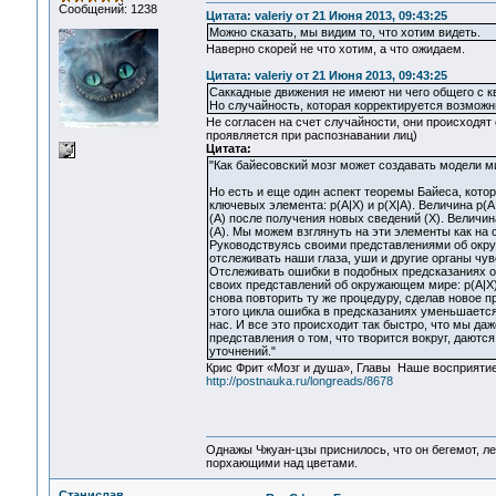
Сообщений: 1238
Цитата: valeriy от 21 Июня 2013, 09:43:25
Можно сказать, мы видим то, что хотим видеть.
Наверно скорей не что хотим, а что ожидаем.
Цитата: valeriy от 21 Июня 2013, 09:43:25
Саккадные движения не имеют ни чего общего с кв
Но случайность, которая корректируется возмож
Не согласен на счет случайности, они происходят
проявляется при распознавании лиц)
Цитата:
"Как байесовский мозг может создавать модели м
Но есть и еще один аспект теоремы Байеса, котор
ключевых элемента: p(A|X) и p(X|A). Величина p
(A) после получения новых сведений (X). Величин
(A). Мы можем взглянуть на эти элементы как на
Руководствуясь своими представлениями об окру
отслеживать наши глаза, уши и другие органы чув
Отслеживать ошибки в подобных предсказаниях о
своих представлений об окружающем мире: p(A|X)
снова повторить ту же процедуру, сделав новое 
этого цикла ошибка в предсказаниях уменьшается.
нас. И все это происходит так быстро, что мы да
представления о том, что творится вокруг, даютс
уточнений."
Крис Фрит «Мозг и душа», Главы Наше восприятие
http://postnauka.ru/longreads/8678
Однажы Чжуан-цзы приснилось, что он бегемот, л
порхающими над цветами.
Станислав