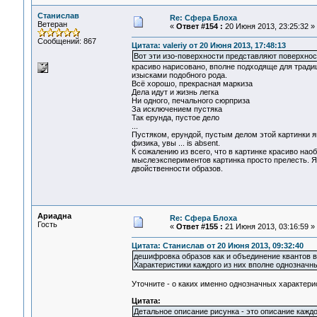
Станислав
Re: Сфера Блоха
Ветеран
«
Ответ #154 :
20 Июня 2013, 23:25:32 »
Сообщений: 867
Цитата: valeriy от 20 Июня 2013, 17:48:13
Вот эти изо-поверхности представляют поверхнос
красиво нарисовано, вполне подходяще для традиц
изысками подобного рода.
Всё хорошо, прекрасная маркиза
Дела идут и жизнь легка
Ни одного, печального сюрприза
За исключением пустяка
Так ерунда, пустое дело
...
Пустяком, ерундой, пустым делом этой картинки я
физика, увы ... is absent.
К сожалению из всего, что в картинке красиво на
мыслеэкспериментов картинка просто прелесть. Я
двойственности образов.
Ариадна
Re: Сфера Блоха
Гость
«
Ответ #155 :
21 Июня 2013, 03:16:59 »
Цитата: Станислав от 20 Июня 2013, 09:32:40
дешифровка образов как и объединение квантов во 
Характеристики каждого из них вполне однозначны
Уточните - о каких именно однозначных характерис
Цитата:
Детальное описание рисунка - это описание каждо