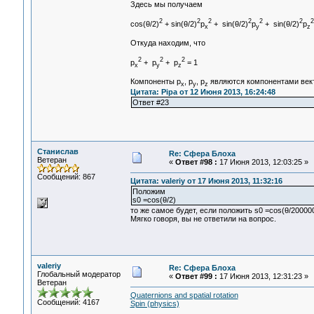
Здесь мы получаем
2
2
2
2
2
2
2
cos(θ/2)
+ sin(θ/2)
p
+ sin(θ/2)
p
+ sin(θ/2)
p
x
y
z
Откуда находим, что
2
2
2
p
+ p
+ p
= 1
x
y
z
Компоненты p
, p
, p
являются компонентами вект
x
y
z
Цитата: Pipa от 12 Июня 2013, 16:24:48
Ответ #23
Станислав
Re: Сфера Блоха
Ветеран
«
Ответ #98 :
17 Июня 2013, 12:03:25 »
Сообщений: 867
Цитата: valeriy от 17 Июня 2013, 11:32:16
Положим
s0 =cos(θ/2)
то же самое будет, если положить s0 =cos(θ/200000
Мягко говоря, вы не ответили на вопрос.
valeriy
Re: Сфера Блоха
Глобальный модератор
«
Ответ #99 :
17 Июня 2013, 12:31:23 »
Ветеран
Quaternions and spatial rotation
Сообщений: 4167
Spin (physics)