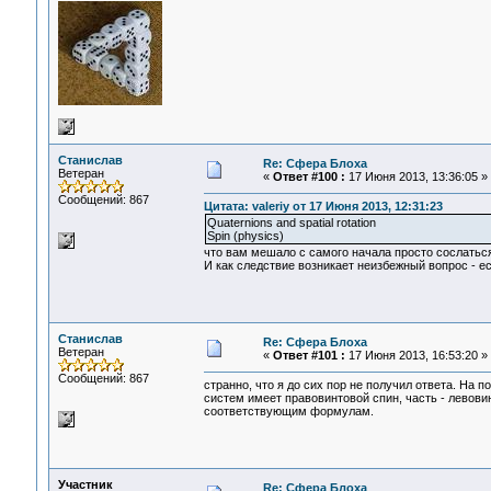
Станислав
Re: Сфера Блоха
Ветеран
«
Ответ #100 :
17 Июня 2013, 13:36:05 »
Сообщений: 867
Цитата: valeriy от 17 Июня 2013, 12:31:23
Quaternions and spatial rotation
Spin (physics)
что вам мешало с самого начала просто сослаться: T
И как следствие возникает неизбежный вопрос - е
Станислав
Re: Сфера Блоха
Ветеран
«
Ответ #101 :
17 Июня 2013, 16:53:20 »
Сообщений: 867
странно, что я до сих пор не получил ответа. На п
систем имеет правовинтовой спин, часть - левови
соответствующим формулам.
Участник
Re: Сфера Блоха