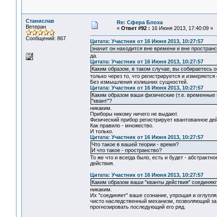
Станислав
Re: Сфера Блоха
Ветеран
«
Ответ #92 :
16 Июня 2013, 17:40:09 »
Сообщений: 867
Цитата: Участник от 16 Июня 2013, 10:27:57
значит он находится вне времени и вне простран
да.
Цитата: Участник от 16 Июня 2013, 10:27:57
Каким образом, в таком случае, вы собираетесь
только через то, что регистрируется и измеряетс
Без измышления излишних сущностей.
Цитата: Участник от 16 Июня 2013, 10:27:57
Каким образом ваши физические (т.е. временные
"квант"?
никаким.
Приборы никому ничего не выдают.
Физический прибор регистрирует квантованное дей
Как правило - множество.
И только.
Цитата: Участник от 16 Июня 2013, 10:27:57
Что такое в вашей теории - время?
И что такое - пространство?
То же что и всегда было, есть и будет - абстрак
действия.
Цитата: Участник от 16 Июня 2013, 10:27:57
Каким образом ваши "кванты действия" соединяют
никаким.
Их "соединяет" ваше сознание, упрощая и оглупля
чисто наследственный механизм, позволяющий за
прогнозировать последующий его ряд.