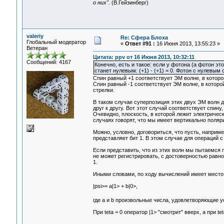
о них".
(В.Гейзинберг)
valeriy
Re: Сфера Блоха
Глобальный модератор
«
Ответ #91 :
16 Июня 2013, 13:55:23 »
Ветеран
Цитата: ppv от 16 Июня 2013, 10:32:11
Сообщений: 4167
Конечно, есть и такое: если у фотона (а фотон эт
станет нулевым: (+1) - (+1) = 0. Фотон с нулевым
Спин равный +1 соответствует ЭМ волне, в которо
Спин равный -1 соответствует ЭМ волне, в которо
стрелки.
В таком случае суперпозиция этих двух ЭМ волн д
друг к другу. Вот этот случай соответствует спину
Очевидно, плоскость, в которой лежит электрическ
случаях говорят, что мы имеет вертикально поляр
Можно, условно, договориться, что пусть, наприм
представляет бит 1. В этом случае для операций 
Если представить, что из этих волн мы пытаемся п
не может регистрировать, с достоверностью равной
1.
Иными словами, по ходу вычислений имеет место 
|psi>= a|1> + b|0>,
где a и b произвольные числа, удовлетворяющие у
При teta = 0 оператор |1> "смотрит" вверх, а при tet