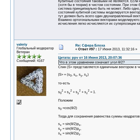
Кубитные состояния таковыми не являются. Если к
(хотя бы в теории) в чистом состоянии. При этом
система принципиально быть не может. Либо одно, 
состояний кубитной системы моделируется векторо
тут должен быть всего один двунаправленный вект
Взаимно ортогональными векторами моделируются 
исчисления легко исчисляются их суперпозиции к
valeriy
Re: Сфера Блоха
Глобальный модератор
«
Ответ #97 :
17 Июня 2013, 11:32:16 »
Ветеран
Цитата: ppv от 16 Июня 2013, 20:07:36
Сообщений: 4167
Что в этом уравнении означает угол θ/2?
Спин |S> представляется единичным вектором в 
|S> = (s
, s
, s
, s
)
0
x
y
z
то-есть
2
2
2
2
s
+ s
+ s
+ s
= 1.
0
x
y
z
Положим
s
=cos(θ/2)
0
Тогда для сохранения равенства суммы квадратов
s
= sin(θ/2)p
,
x
x
s
= sin(θ/2)p
,
y
y
s
= sin(θ/2)p
.
x
z