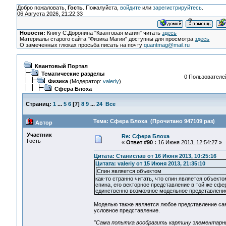
Добро пожаловать,
Гость
. Пожалуйста,
войдите
или
зарегистрируйтесь
.
06 Августа 2026, 21:22:33
Новости:
Книгу С.Доронина "Квантовая магия" читать
здесь
Материалы старого сайта "Физика Магии" доступны для просмотра
здесь
О замеченных глюках просьба писать на почту
quantmag@mail.ru
Квантовый Портал
Тематические разделы
0 Пользователей
Физика
(Модератор:
valeriy
)
Сфера Блоха
Страниц:
1
...
5
6
[
7
]
8
9
...
24
Все
Тема: Сфера Блоха (Прочитано 947109 раз)
Автор
Участник
Re: Сфера Блоха
Гость
«
Ответ #90 :
16 Июня 2013, 12:54:27 »
Цитата: Станислав от 16 Июня 2013, 10:25:16
Цитата: valeriy от 15 Июня 2013, 21:35:10
Спин является объектом
как-то странно читать, что спин является объект
спина, его векторное представление в той же сфе
единственно возможное модельное представлени
Моделью также является любое представление сами
условное представление.
"Сама попытка вообразить картину элементарны