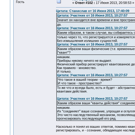
Гость
«
Ответ #102 :
17 Июня 2013, 20:58:53 »
Цитата: Станислав от 16 Июня 2013, 17:40:09
Цитата: Участник от 16 Июня 2013, 10:27:57
значит он находится вне времени и вне простран
да.
Цитата: Участник от 16 Июня 2013, 10:27:57
Каким образом, в таком случае, вы собираетес
только через то, что регистрируется и измеряетс
Без измышления излишних сущностей.
Цитата: Участник от 16 Июня 2013, 10:27:57
Каким образом ваши физические (т.е. временные
"квант"?
никаким.
Приборы никому ничего не выдают.
Физический прибор регистрирует квантованное де
Как правило - множество.
И только.
Цитата: Участник от 16 Июня 2013, 10:27:57
Что такое в вашей теории - время?
И что такое - пространство?
То же что и всегда было, есть и будет - абстра
квантами действия.
Цитата: Участник от 16 Июня 2013, 10:27:57
Каким образом ваши "кванты действия" соединяю
никаким.
Их "соединяет" ваше сознание, упрощая и оглупл
Это чисто наследственный механизм, позволяющ
прогнозировать последующий его ряд.
Насколько я понял из ваших ответов, помимо ква
регистрировать, и - сознание, обладающее насле