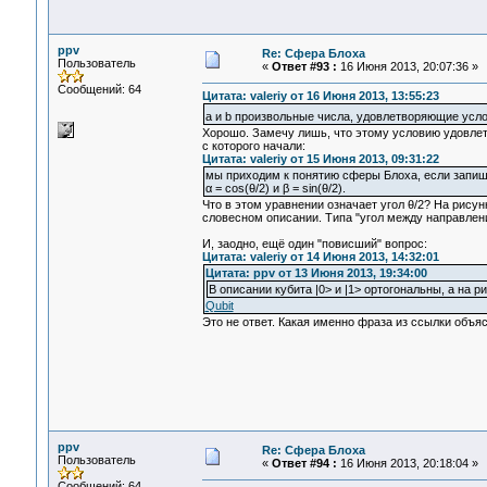
ppv
Re: Сфера Блоха
Пользователь
«
Ответ #93 :
16 Июня 2013, 20:07:36 »
Сообщений: 64
Цитата: valeriy от 16 Июня 2013, 13:55:23
a и b произвольные числа, удовлетворяющие усл
Хорошо. Замечу лишь, что этому условию удовлет
с которого начали:
Цитата: valeriy от 15 Июня 2013, 09:31:22
мы приходим к понятию сферы Блоха, если запи
α = cos(θ/2) и β = sin(θ/2).
Что в этом уравнении означает угол θ/2? На рисунке
словесном описании. Типа "угол между направлени
И, заодно, ещё один "повисший" вопрос:
Цитата: valeriy от 14 Июня 2013, 14:32:01
Цитата: ppv от 13 Июня 2013, 19:34:00
В описании кубита |0> и |1> ортогональны, а на 
Qubit
Это не ответ. Какая именно фраза из ссылки объяс
ppv
Re: Сфера Блоха
Пользователь
«
Ответ #94 :
16 Июня 2013, 20:18:04 »
Сообщений: 64