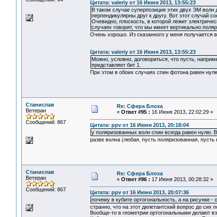
Цитата: valeriy от 16 Июня 2013, 13:55:23
В таком случае суперпозиция этих двух ЭМ волн д
перпендикулярны друг к другу. Вот этот случай с
Очевидно, плоскость, в которой лежит электричес
случаях говорят, что мы имеет вертикально поля
Очень хорошо. Из сказанного у меня получается в
Цитата: valeriy от 16 Июня 2013, 13:55:23
Можно, условно, договориться, что пусть, наприм
представляет бит 1.
При этом в обоих случаях спин фотона равен нул
Станислав
Re: Сфера Блоха
Ветеран
«
Ответ #95 :
16 Июня 2013, 22:02:29 »
Сообщений: 867
Цитата: ppv от 16 Июня 2013, 20:18:04
у поляризованных волн спин всегда равен нулю. 
разве волна (любая, пусть поляризованная, пусть 
Станислав
Re: Сфера Блоха
Ветеран
«
Ответ #96 :
17 Июня 2013, 00:28:32 »
Сообщений: 867
Цитата: ppv от 16 Июня 2013, 20:07:36
почему в кубите ортогональность, а на рисунке - 
странно, что на этот дилетантский вопрос до сих 
Вообще-то в геометрии ортогональными делают в