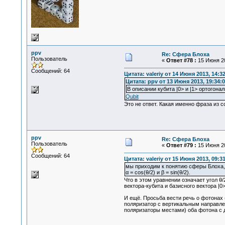
ppv
Re: Сфера Блоха
Пользователь
«
Ответ #78 :
15 Июня 20
Сообщений: 64
Цитата: valeriy от 14 Июня 2013, 14:3
Цитата: ppv от 13 Июня 2013, 19:34:0
В описании кубита |0> и |1> ортогона
Qubit
Это не ответ. Какая именно фраза из с
ppv
Re: Сфера Блоха
Пользователь
«
Ответ #79 :
15 Июня 20
Сообщений: 64
Цитата: valeriy от 15 Июня 2013, 09:3
мы приходим к понятию сферы Блоха,
α = cos(θ/2) и β = sin(θ/2).
Что в этом уравнении означает угол θ/
вектора-кубита и базисного вектора |0>
И ещё. Просьба вести речь о фотонах 
поляризатор с вертикальным направле
поляризаторы местами) оба фотона с 