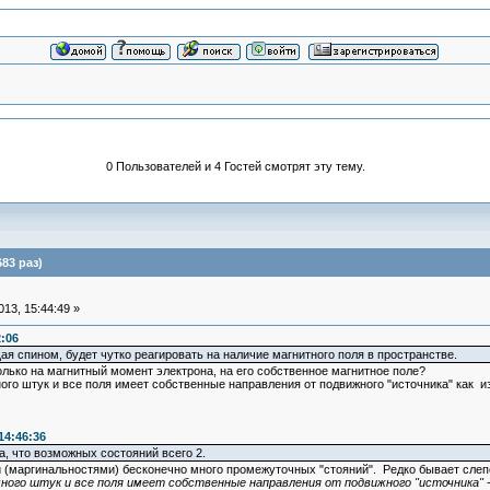
0 Пользователей и 4 Гостей смотрят эту тему.
83 раз)
13, 15:44:49 »
2:06
я спином, будет чутко реагировать на наличие магнитного поля в пространстве.
только на магнитный момент электрона, на его собственное магнитное поле?
ного штук и все поля имеет собственные направления от подвижного "источника" как 
14:46:36
а, что возможных состояний всего 2.
 (маргинальностями) бесконечно много промежуточных "стояний". Редко бывает слепо
 много штук и все поля имеет собственные направления от подвижного "источника"