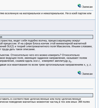
Записан
деляю вселенную на материальное и нематериальное. Ни в коей партии или
ия
транства, ведет себя подобно волчку, прецессирующему вокруг
ой прецессии. И на сфере Блоха кончик этой миниатюрной магнитной
ений SU(2) и теорий электромагнитного поля Максвелла. Иными словами,
 труда дать такое описание.
бъектом. Относительно чего его можно измерить? Относительно
 Такое ведущее поле, имеющее заданное направление, называют полем
 направление, скажем вдоль оси z, измеряют амплитуду ρ
,
z
авая оси квантования по всем трем ортогональным направлениям x, y, z.
Записан
ставить в соответствие целочисленные или полу-целочисленные
тически поведение магнитных моментов частиц в тех или иных ЭМ полях