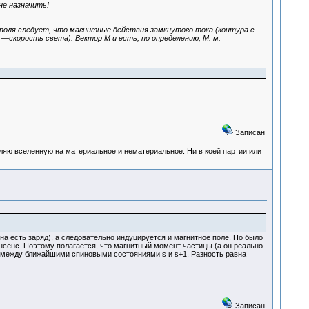
не назначить!
оля следует, что магнитные действия замкнутого тока (контура с
с —скорость света). Вектор М и есть, по определению, М. м.
Записан
деляю вселенную на материальное и нематериальное. Ни в коей партии или
на есть заряд), а следовательно индуцируется и магнитное поле. Но было
нсенс. Поэтому полагается, что магнитный момент частицы (а он реально
и между ближайшими спиновыми состояниями s и s+1. Разность равна
Записан