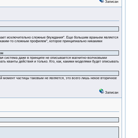
Записан
ершает исключительно сложные блуждания". Еще большим враньем является
 каким-то сложным профилем", которое принципиально никакими
ом
овая система даже в принципе не описывается магнитно-волчковыми
ать кванты действия и только. Кто, как, какими моделями будет описывать
ый момент частицы таковым не является, это всего лишь некое вторичное
Записан