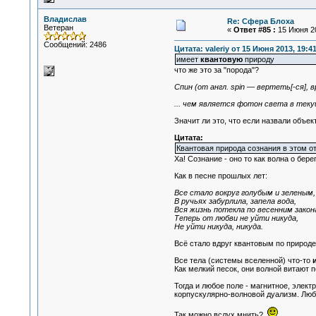
Владислав
Re: Сфера Блоха
Ветеран
«
Ответ #85 :
15 Июня 20
Сообщений: 2486
Цитата: valeriy от 15 Июня 2013, 19:4
имеет
квантовую
природу
что же это за "порода"?
Спин (от англ. spin — вертеть[-ся]
... чем является фотон света в тек
Значит ли это, что если назвали объек
Цитата:
Квантовая природа сознания в этом о
Ха! Сознание - оно то как волна о берег
Как в песне прошлых лет:
Все стало вокруг голубым и зеленым,
В ручьях забурлила, запела вода,
Вся жизнь потекла по весенним закон
Теперь от любви не уйти никуда,
Не уйти никуда, никуда.
Всё стало вдруг квантовым по природе
Все тела (системы вселенной) что-то
Как мелкий песок, они волной витают п
Тогда и любое поле - магнитное, элект
корпускулярно-волновой дуализм. Люб
Так можно вслух мнить?