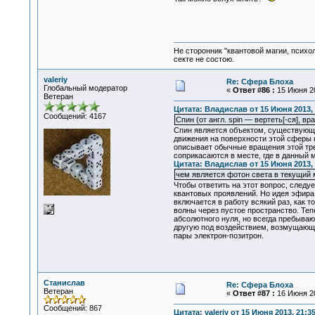
Не сторонник "квантовой магии, психо
секте не состою.
valeriy
Re: Сфера Блоха
Глобальный модератор
«
Ответ #86 :
15 Июня 20
Ветеран
Цитата: Владислав от 15 Июня 2013, 
Сообщений: 4167
Спин (от англ. spin — вертеть[-ся],
Спин является объектом, существующи
движения на поверхности этой сферы
описывает обычные вращения этой тре
соприкасаются в месте, где в данный 
Цитата: Владислав от 15 Июня 2013, 
чем является фотон света в текущий 
Чтобы ответить на этот вопрос, следу
квантовых проявлений. Но идея эфира 
включается в работу всякий раз, как 
волны через пустое пространство. Теп
абсолютного нуля, но всегда пребываю
другую под воздействием, возмущающе
пары электрон-позитрон.
Станислав
Re: Сфера Блоха
Ветеран
«
Ответ #87 :
16 Июня 20
Сообщений: 867
Цитата: valeriy от 15 Июня 2013, 21:3