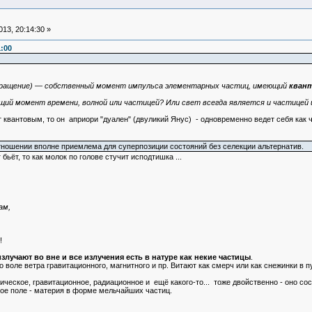
13, 20:14:30 »
1:00
, вращение) — собственный момент импульса элементарных частиц, имеющий
кван
ущий момент времени, волной или частицей? Или свет всегда является и частицей 
т квантовым, то он априори "дуален" (двуликий Янус) - одновременно ведет себя как ч
тношении вполне приемлема для суперпозиции состояний без селекции альтернатив.
 бьёт, то как молок по голове стучит исподтишка ...
ам,
!
излучают во вне и все излучения есть в натуре как некие частицы
.
о воле ветра гравитационного, магнитного и пр. Витают как смерч или как снежинки в п
рическое, гравитационное, радиационное и ещё какого-то... тоже двойственно - оно с
ое поле - материя в форме мельчайших частиц.