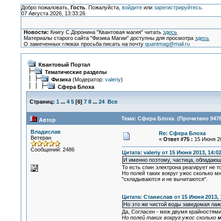
Добро пожаловать,
Гость
. Пожалуйста,
войдите
или
зарегистрируйтесь
.
07 Августа 2026, 13:33:26
Новости:
Книгу С.Доронина "Квантовая магия" читать
здесь
Материалы старого сайта "Физика Магии" доступны для просмотра
здесь
О замеченных глюках просьба писать на почту
quantmag@mail.ru
Квантовый Портал
Тематические разделы
Физика
(Модератор:
valeriy
)
Сфера Блоха
Страниц:
1
...
4
5
[
6
]
7
8
...
24
Все
Тема: Сфера Блоха (Прочитано 9476
Автор
Владислав
Re: Сфера Блоха
Ветеран
«
Ответ #75 :
15 Июня 20
Сообщений: 2486
Цитата: valeriy от 15 Июня 2013, 14:0
И именно поэтому, частица, обладающа
То есть спин электрона реагирует не 
Но полей таких вокруг ужос сколько м
"складываются и не вычитаются".
Цитата: Станислав от 15 Июня 2013, 
Но это же чистой воды заведомая лаж
Да, Согласен - меж двумя крайностями
Но полей таких вокруг ужос сколько