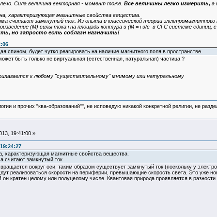
лечо. Сила величина векторная - момент тоже.
Все величины легко измерить,
а 
на, характеризующая магнитные свойства вещества.
а считают замкнутый ток. Из опыта и классической теории электромагнитного п
изведение (М) силы тока i на площадь контура s (М = i s/c в СГС системе единиц, 
ить, но запросто есть соблазн назначить!
2:06
я спином, будет чутко реагировать на наличие магнитного поля в пространстве.
может быть только не виртуальная (естественная, натуральная) частица ?
прилагается к любому "существительному" мнимому или натуральному
логии и прочих "ква-образований"", не исповедую никакой конкретной религии, не раз
13, 19:41:00 »
19:24:27
а, характеризующая магнитные свойства вещества.
а считают замкнутый ток
н вращается вокруг оси, таким образом существует замкнутый ток (поскольку у электро
удут реализоваться скорости на периферии, превышающие скорость света. Это уже но
И он кратен целому или полуцелому числе. Квантовая природа проявляется в разност