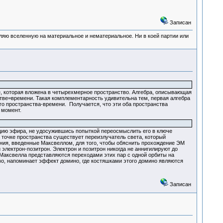
Записан
деляю вселенную на материальное и нематериальное. Ни в коей партии или
, которая вложена в четырехмерное пространство. Алгебра, описывающая
ве=времени. Такая комплементарность удивительна тем, первая алгебра
о пространства-времени. Получается, что эти оба пространства
 момент.
епцию эфира, не удосужившись попыткой переосмыслить его в ключе
й точке пространства существует переизлучатель света, который
ения, введенные Максвеллом, для того, чтобы обяснить прохождение ЭМ
электрон-позитрон. Электрон и позитрон никогда не аннигилируют до
 Максвелла представляются переходами этих пар с одной орбиты на
о, напоминает эффект домино, где костяшками этого домино являются
Записан