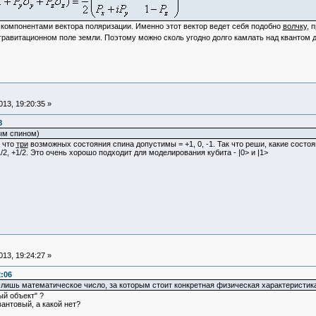
компонентами вектора поляризации. Именно этот вектор ведет себя подобно
волчку
, 
гравитационном поле земли. Поэтому можно сколь угодно долго камлать над квантом д
13, 19:20:35 »
8
ым спином)
к что
три
возможных состояния спина допустимы = +1, 0, -1. Так что реши, какие состоя
/2, +1/2. Это очень хорошо подходит для моделирования кубита - |0> и |1>
13, 19:24:27 »
2:06
о-лишь математическое число, за которым стоит конкретная физическая характеристи
ый объект" ?
антовый, а какой нет?