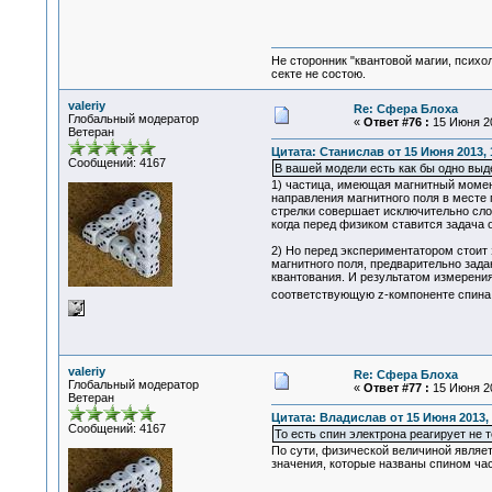
Не сторонник "квантовой магии, психо
секте не состою.
valeriy
Re: Сфера Блоха
Глобальный модератор
«
Ответ #76 :
15 Июня 20
Ветеран
Цитата: Станислав от 15 Июня 2013, 
Сообщений: 4167
В вашей модели есть как бы одно выд
1) частица, имеющая магнитный момен
направления магнитного поля в месте
стрелки совершает исключительно сло
когда перед физиком ставится задача 
2) Но перед экспериментатором стоит 
магнитного поля, предварительно зада
квантования. И результатом измерения
соответствующую z-компоненте спина
valeriy
Re: Сфера Блоха
Глобальный модератор
«
Ответ #77 :
15 Июня 20
Ветеран
Цитата: Владислав от 15 Июня 2013, 
Сообщений: 4167
То есть спин электрона реагирует не 
По сути, физической величиной являе
значения, которые названы спином ча