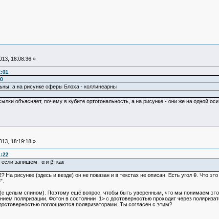
13, 18:08:36 »
2:01
0
льны, а на рисунке сферы Блоха - коллинеарны
сылки объясняет, почему в кубите ортогональность, а на рисунке - они же на одной оси
13, 18:19:18 »
1:22
 если запишем α и β как
2? На рисунке (здесь и везде) он не показан и в текстах не описан. Есть угол θ. Что 
".
(с целым спином). Поэтому ещё вопрос, чтобы быть уверенным, что мы понимаем это 
нием поляризации. Фотон в состоянии |1> с достоверностью проходит через поляриза
достоверностью поглощаются поляризаторами. Ты согласен с этим?