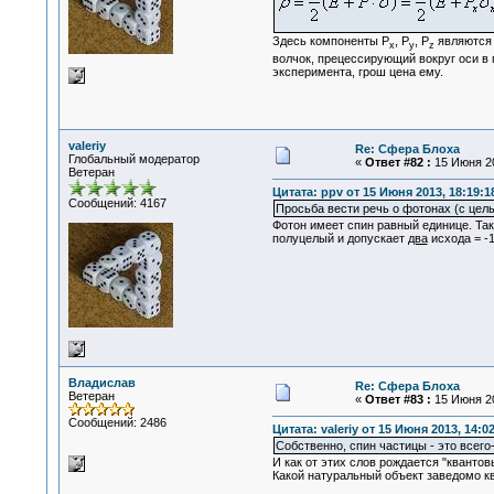
Здесь компоненты P
, P
, P
являются 
x
y
z
волчок, прецессирующий вокруг оси в 
эксперимента, грош цена ему.
valeriy
Re: Сфера Блоха
Глобальный модератор
«
Ответ #82 :
15 Июня 20
Ветеран
Цитата: ppv от 15 Июня 2013, 18:19:1
Сообщений: 4167
Просьба вести речь о фотонах (с цел
Фотон имеет спин равный единице. Та
полуцелый и допускает
два
исхода = -1
Владислав
Re: Сфера Блоха
Ветеран
«
Ответ #83 :
15 Июня 20
Сообщений: 2486
Цитата: valeriy от 15 Июня 2013, 14:0
Собственно, спин частицы - это всег
И как от этих слов рождается "квантов
Какой натуральный объект заведомо кв