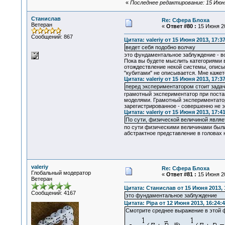
«
Последнее редактирование: 15 Июня
Станислав
Re: Сфера Блоха
Ветеран
«
Ответ #80 :
15 Июня 20
Сообщений: 867
Цитата: valeriy от 15 Июня 2013, 17:3
ведет себя подобно волчку
это фундаментальное заблуждение - в
Пока вы будете мыслить категориями 
отождествление некой системы, описы
"кубитами" не описывается. Мне каже
Цитата: valeriy от 15 Июня 2013, 17:3
перед экспериментатором стоит задач
грамотный экспериментатор при постан
моделями. Грамотный экспериментатор 
зарегистрированное - совершенно не 
Цитата: valeriy от 15 Июня 2013, 17:4
По сути, физической величиной явля
по сути физическими величинами были,
абстрактное представление в головах 
valeriy
Re: Сфера Блоха
Глобальный модератор
«
Ответ #81 :
15 Июня 20
Ветеран
Цитата: Станислав от 15 Июня 2013, 
Сообщений: 4167
это фундаментальное заблуждение
Цитата: Pipa от 12 Июня 2013, 16:24:
Смотрите среднее выражение в этой 