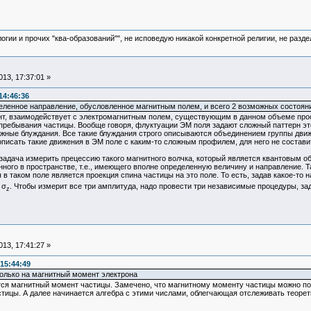
логии и прочих "ква-образований"", не исповедую никакой конкретной религии, не раз
13, 17:37:01 »
14:46:36
еленное направление, обусловленное магнитным полем, и всего 2 возможных состоян
т, взаимодействует с электромагнитным полем, существующим в данном объеме прос
 пребывания частицы. Вообще говоря, флуктуации ЭМ поля задают сложный паттерн эт
жные блуждания. Все такие блуждания строго описываются объединением группы движ
описать такие движения в ЭМ поле с каким-то сложным профилем, для него не составит
задача измерить прецессию такого магнитного волчка, который является квантовым о
нного в пространстве, т.е., имеющего вполне определенную величину и направление.
 в таком поле является проекция спина частицы на это поле. То есть, задав какое-то
 σ
. Чтобы измерит все три амплитуда, надо провести три независимые процедуры, зад
z
13, 17:41:27 »
15:44:49
только на магнитный момент электрона
тся магнитный момент частицы. Замечено, что магнитному моменту частицы можно по
стицы. А далее начинается алгебра с этими числами, облегчающая отслеживать теоре