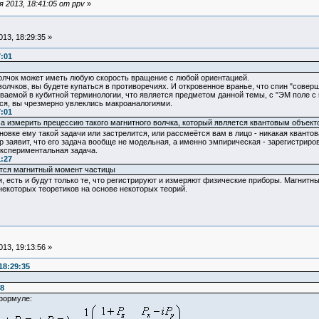
 2013, 18:41:05 от ppv
»
13, 18:29:35 »
7:01
олчок может иметь любую скорость вращение с любой ориентацией.
волчков, вы будете купаться в противоречиях. И откровенное вранье, что спин "сов
ваемой в кубитной терминологии, что является предметом данной темы, с "ЭМ поле с
тся, вы чрезмерно увлеклись макроаналогиями.
7:01
а измерить прецессию такого магнитного волчка, который является квантовым объект
овке ему такой задачи или застрелится, или рассмеётся вам в лицо - никакая квант
заявит, что его задача вообще не модельная, а именно эмпирическая - зарегистриров
экспериментальная задача.
1:27
ется магнитный момент частицы
 есть и будут только те, что регистрируют и измеряют физические приборы. Магнитн
некоторых теоретиков на основе некоторых теорий.
13, 19:13:56 »
18:29:35
48
формуле: