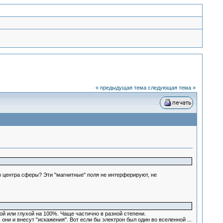
« предыдущая тема
следующая тема »
из центра сферы? Эти "магнитные" поля не интерферируют, не
й или глухой на 100%. Чаще частично в разной степени.
- они и внесут "искажения". Вот если бы электрон был один во вселенной ...