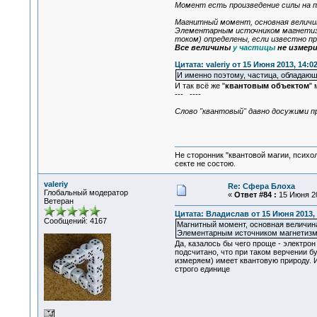
Момент есть произведение силы на п
Магнитный момент, основная величи
Элементарным источником магнетизм
током) определены, если известно про
Все величины
у частицы
не измер
Цитата: valeriy от 15 Июня 2013, 14:0
И именно поэтому, частица, обладающа
И так всё же "
квантовым объектом
" 
--- ----
Слово "квантовый" давно досужими 
Не сторонник "квантовой магии, психо
секте не состою.
valeriy
Re: Сфера Блоха
Глобальный модератор
«
Ответ #84 :
15 Июня 20
Ветеран
Цитата: Владислав от 15 Июня 2013, 
Сообщений: 4167
Магнитный момент, основная величин
Элементарным источником магнетизм
Да, казалось бы чего проще - электро
подсчитано, что при таком верчении б
измеряем) имеет квантовую природу. 
строго единице