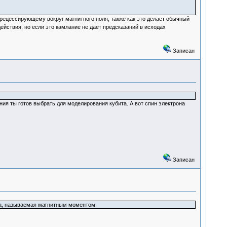
прецессирующему вокруг магнитного поля, также как это делает обычный
ействия, но если это камлание не дает предсказаний в исходах
Записан
ния ты готов выбрать для моделирования кубита. А вот спин электрона
Записан
ка, называемая магнитным моментом.