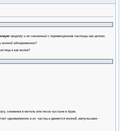
товую
природу и не связанный с перемещением частицы как целого.
и волной одновременно?
астица и как волна?
ургу, снежинки в метель или песок пустыни в бурю.
остоит одновременно и из частиц и движется волной, импульсами -