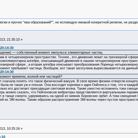
логии и прочих "ква-образований"", не исповедую никакой конкретной религии, не раз
13, 21:35:10 »
20:14:30
 вращение) — собственный момент импульса элементарных частиц
м в четырехмерном пространстве. Точнее., его движения лежат на трехмерной сфере
 комплементарна алгебре, описывающей движения в нашем четырехмерном пространст
хмерной сфере , а вторая алгебра описывает преобразования Лоренца четырехмерног
момент пребывает частица. Вообщем, вот такая загогулина вырисовывается на данный
20:14:30
момент времени, волной или частицей?
ет сначала понять что такое физический вакуум. В свое время физики отвергли конц
была не такая уж и плохая. Она восходит корнями к идеи Гюйгенса о том, что в каждо
только его достигает приходящая световая волна. Также уместно вспомнить токи смещ
ерь можно сказать, что Гюйгеновсие вибраторы представляются виртуальными парами 
т в танце смерти, удерживаясь на одной из нижних Боровских орбит. А токи смещения
й их ЭМ волны. Таким образом распространение ЭМ-волны через пустое пространств
13, 10:25:16 »
5:10