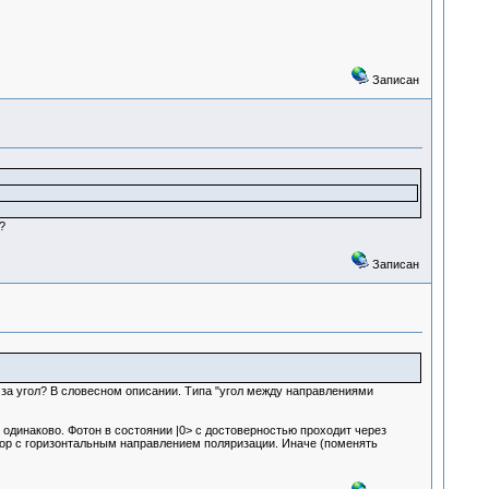
Записан
?
Записан
это за угол? В словесном описании. Типа "угол между направлениями
одинаково. Фотон в состоянии |0> с достоверностью проходит через
тор с горизонтальным направлением поляризации. Иначе (поменять