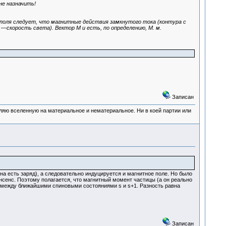
не назначить!
оля следует, что магнитные действия замкнутого тока (контура с
с —скорость света). Вектор М и есть, по определению, М. м.
Записан
деляю вселенную на материальное и нематериальное. Ни в коей партии или
на есть заряд), а следовательно индуцируется и магнитное поле. Но было
нсенс. Поэтому полагается, что магнитный момент частицы (а он реально
и между ближайшими спиновыми состояниями s и s+1. Разность равна
Записан