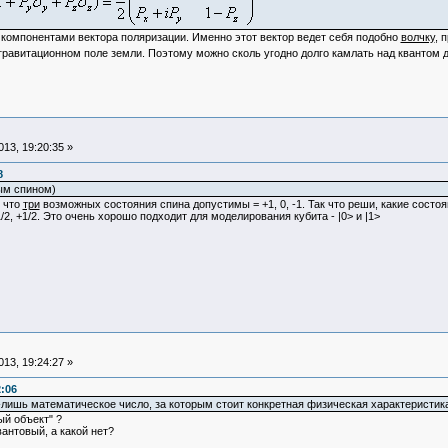
компонентами вектора поляризации. Именно этот вектор ведет себя подобно
волчку
, 
гравитационном поле земли. Поэтому можно сколь угодно долго камлать над квантом д
13, 19:20:35 »
8
ым спином)
к что
три
возможных состояния спина допустимы = +1, 0, -1. Так что реши, какие состоя
/2, +1/2. Это очень хорошо подходит для моделирования кубита - |0> и |1>
13, 19:24:27 »
2:06
о-лишь математическое число, за которым стоит конкретная физическая характеристи
ый объект" ?
антовый, а какой нет?