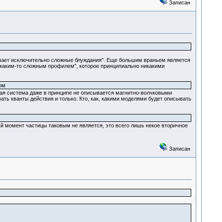
Записан
ершает исключительно сложные блуждания". Еще большим враньем является
 каким-то сложным профилем", которое принципиально никакими
ом
овая система даже в принципе не описывается магнитно-волчковыми
ать кванты действия и только. Кто, как, какими моделями будет описывать
ый момент частицы таковым не является, это всего лишь некое вторичное
Записан