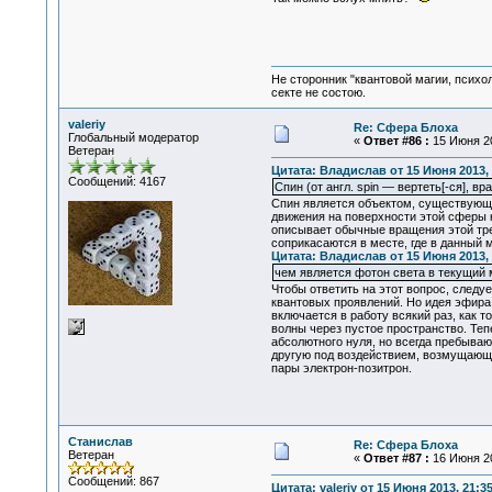
Не сторонник "квантовой магии, психо
секте не состою.
valeriy
Re: Сфера Блоха
Глобальный модератор
«
Ответ #86 :
15 Июня 20
Ветеран
Цитата: Владислав от 15 Июня 2013, 
Сообщений: 4167
Спин (от англ. spin — вертеть[-ся],
Спин является объектом, существующи
движения на поверхности этой сферы
описывает обычные вращения этой тре
соприкасаются в месте, где в данный 
Цитата: Владислав от 15 Июня 2013, 
чем является фотон света в текущий 
Чтобы ответить на этот вопрос, следу
квантовых проявлений. Но идея эфира 
включается в работу всякий раз, как 
волны через пустое пространство. Теп
абсолютного нуля, но всегда пребываю
другую под воздействием, возмущающе
пары электрон-позитрон.
Станислав
Re: Сфера Блоха
Ветеран
«
Ответ #87 :
16 Июня 20
Сообщений: 867
Цитата: valeriy от 15 Июня 2013, 21:3