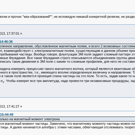
логии и прочих "ква-образований"", не исповедую никакой конкретной религии, не раз
13, 17:37:01 »
14:46:36
еленное направление, обусловленное магнитным полем, и всего 2 возможных состоян
т, взаимодействует с электромагнитным полем, существующим в данном объеме прос
 пребывания частицы. Вообще говоря, флуктуации ЭМ поля задают сложный паттерн эт
жные блуждания. Все такие блуждания строго описываются объединением группы движ
описать такие движения в ЭМ поле с каким-то сложным профилем, для него не составит
задача измерить прецессию такого магнитного волчка, который является квантовым о
нного в пространстве, т.е., имеющего вполне определенную величину и направление.
 в таком поле является проекция спина частицы на это поле. То есть, задав какое-то
 σ
. Чтобы измерит все три амплитуда, надо провести три независимые процедуры, зад
z
13, 17:41:27 »
15:44:49
только на магнитный момент электрона
тся магнитный момент частицы. Замечено, что магнитному моменту частицы можно по
стицы. А далее начинается алгебра с этими числами, облегчающая отслеживать теоре