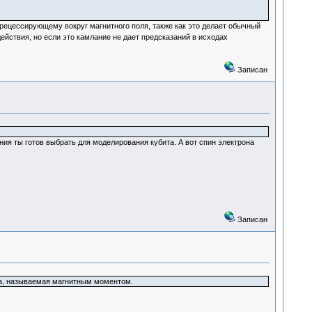
прецессирующему вокруг магнитного поля, также как это делает обычный
ействия, но если это камлание не дает предсказаний в исходах
Записан
ния ты готов выбрать для моделирования кубита. А вот спин электрона
Записан
ка, называемая магнитным моментом.