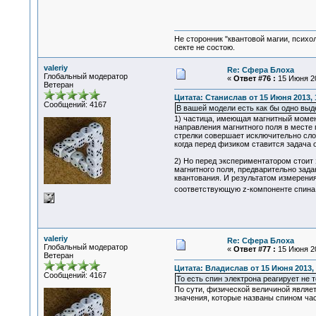
Не сторонник "квантовой магии, психо
секте не состою.
valeriy
Re: Сфера Блоха
Глобальный модератор
«
Ответ #76 :
15 Июня 20
Ветеран
Цитата: Станислав от 15 Июня 2013, 
Сообщений: 4167
В вашей модели есть как бы одно выд
1) частица, имеющая магнитный момен
направления магнитного поля в месте
стрелки совершает исключительно сло
когда перед физиком ставится задача 
2) Но перед экспериментатором стоит 
магнитного поля, предварительно зада
квантования. И результатом измерения
соответствующую z-компоненте спина
valeriy
Re: Сфера Блоха
Глобальный модератор
«
Ответ #77 :
15 Июня 20
Ветеран
Цитата: Владислав от 15 Июня 2013, 
Сообщений: 4167
То есть спин электрона реагирует не 
По сути, физической величиной являе
значения, которые названы спином ча