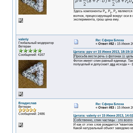
Здесь компоненты P
, P
, P
являются 
x
y
z
волчок, прецессирующий вокруг оси в 
эксперимента, грош цена ему.
valeriy
Re: Сфера Блоха
Глобальный модератор
«
Ответ #82 :
15 Июня 20
Ветеран
Цитата: ppv от 15 Июня 2013, 18:19:1
Сообщений: 4167
Просьба вести речь о фотонах (с цел
Фотон имеет спин равный единице. Та
полуцелый и допускает
два
исхода = -1
Владислав
Re: Сфера Блоха
Ветеран
«
Ответ #83 :
15 Июня 20
Сообщений: 2486
Цитата: valeriy от 15 Июня 2013, 14:0
Собственно, спин частицы - это всег
И как от этих слов рождается "квантов
Какой натуральный объект заведомо кв