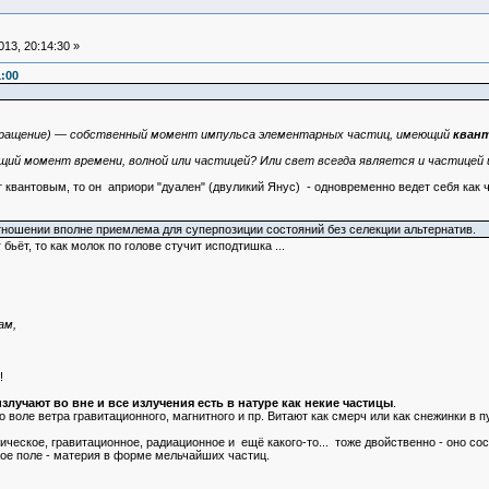
13, 20:14:30 »
1:00
, вращение) — собственный момент импульса элементарных частиц, имеющий
кван
ущий момент времени, волной или частицей? Или свет всегда является и частицей 
т квантовым, то он априори "дуален" (двуликий Янус) - одновременно ведет себя как ч
тношении вполне приемлема для суперпозиции состояний без селекции альтернатив.
 бьёт, то как молок по голове стучит исподтишка ...
ам,
!
излучают во вне и все излучения есть в натуре как некие частицы
.
о воле ветра гравитационного, магнитного и пр. Витают как смерч или как снежинки в п
рическое, гравитационное, радиационное и ещё какого-то... тоже двойственно - оно с
ое поле - материя в форме мельчайших частиц.