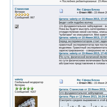
«
Последнее редактирование: 15 Июня
Станислав
Re: Сфера Блоха
Ветеран
«
Ответ #80 :
15 Июня 20
Сообщений: 867
Цитата: valeriy от 15 Июня 2013, 17:3
ведет себя подобно волчку
это фундаментальное заблуждение - в
Пока вы будете мыслить категориями 
отождествление некой системы, описы
"кубитами" не описывается. Мне каже
Цитата: valeriy от 15 Июня 2013, 17:3
перед экспериментатором стоит задач
грамотный экспериментатор при постан
моделями. Грамотный экспериментатор 
зарегистрированное - совершенно не 
Цитата: valeriy от 15 Июня 2013, 17:4
По сути, физической величиной явля
по сути физическими величинами были,
абстрактное представление в головах 
valeriy
Re: Сфера Блоха
Глобальный модератор
«
Ответ #81 :
15 Июня 20
Ветеран
Цитата: Станислав от 15 Июня 2013, 
Сообщений: 4167
это фундаментальное заблуждение
Цитата: Pipa от 12 Июня 2013, 16:24:
Смотрите среднее выражение в этой 