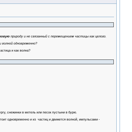
товую
природу и не связанный с перемещением частицы как целого.
и волной одновременно?
астица и как волна?
ургу, снежинки в метель или песок пустыни в бурю.
остоит одновременно и из частиц и движется волной, импульсами -