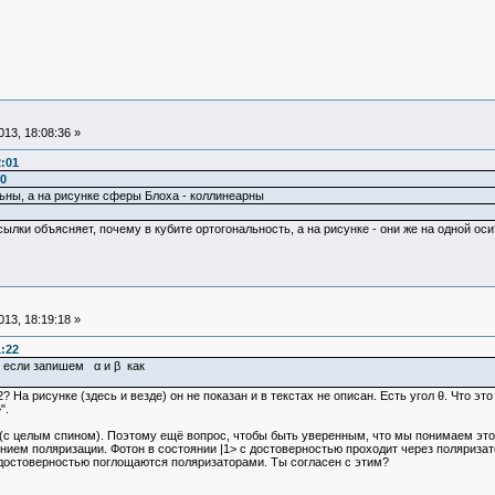
13, 18:08:36 »
2:01
0
льны, а на рисунке сферы Блоха - коллинеарны
сылки объясняет, почему в кубите ортогональность, а на рисунке - они же на одной оси
13, 18:19:18 »
1:22
 если запишем α и β как
2? На рисунке (здесь и везде) он не показан и в текстах не описан. Есть угол θ. Что 
".
(с целым спином). Поэтому ещё вопрос, чтобы быть уверенным, что мы понимаем это 
нием поляризации. Фотон в состоянии |1> с достоверностью проходит через поляриза
достоверностью поглощаются поляризаторами. Ты согласен с этим?