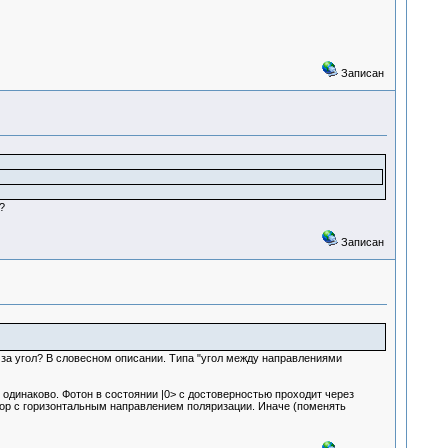
Записан
?
Записан
это за угол? В словесном описании. Типа "угол между направлениями
одинаково. Фотон в состоянии |0> с достоверностью проходит через
тор с горизонтальным направлением поляризации. Иначе (поменять