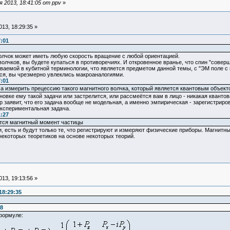
 2013, 18:41:05 от ppv
»
13, 18:29:35 »
7:01
олчок может иметь любую скорость вращение с любой ориентацией.
волчков, вы будете купаться в противоречиях. И откровенное вранье, что спин "сов
ваемой в кубитной терминологии, что является предметом данной темы, с "ЭМ поле с
тся, вы чрезмерно увлеклись макроаналогиями.
7:01
а измерить прецессию такого магнитного волчка, который является квантовым объект
овке ему такой задачи или застрелится, или рассмеётся вам в лицо - никакая квант
заявит, что его задача вообще не модельная, а именно эмпирическая - зарегистриров
экспериментальная задача.
1:27
ется магнитный момент частицы
 есть и будут только те, что регистрируют и измеряют физические приборы. Магнитн
некоторых теоретиков на основе некоторых теорий.
13, 19:13:56 »
18:29:35
48
формуле: