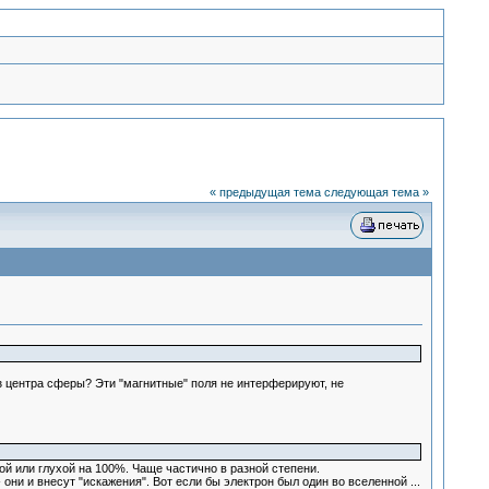
« предыдущая тема
следующая тема »
из центра сферы? Эти "магнитные" поля не интерферируют, не
й или глухой на 100%. Чаще частично в разной степени.
- они и внесут "искажения". Вот если бы электрон был один во вселенной ...