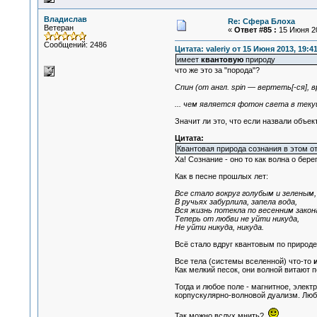
Владислав
Re: Сфера Блоха
Ветеран
«
Ответ #85 :
15 Июня 20
Сообщений: 2486
Цитата: valeriy от 15 Июня 2013, 19:4
имеет
квантовую
природу
что же это за "порода"?
Спин (от англ. spin — вертеть[-ся]
... чем является фотон света в тек
Значит ли это, что если назвали объек
Цитата:
Квантовая природа сознания в этом о
Ха! Сознание - оно то как волна о берег
Как в песне прошлых лет:
Все стало вокруг голубым и зеленым,
В ручьях забурлила, запела вода,
Вся жизнь потекла по весенним закон
Теперь от любви не уйти никуда,
Не уйти никуда, никуда.
Всё стало вдруг квантовым по природе
Все тела (системы вселенной) что-то
Как мелкий песок, они волной витают п
Тогда и любое поле - магнитное, элект
корпускулярно-волновой дуализм. Люб
Так можно вслух мнить?