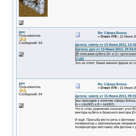
ppv
Re: Сфера Блоха
Пользователь
«
Ответ #78 :
15 Июня 20
Сообщений: 64
Цитата: valeriy от 14 Июня 2013, 14:3
Цитата: ppv от 13 Июня 2013, 19:34:0
В описании кубита |0> и |1> ортогона
Qubit
Это не ответ. Какая именно фраза из с
ppv
Re: Сфера Блоха
Пользователь
«
Ответ #79 :
15 Июня 20
Сообщений: 64
Цитата: valeriy от 15 Июня 2013, 09:3
мы приходим к понятию сферы Блоха,
α = cos(θ/2) и β = sin(θ/2).
Что в этом уравнении означает угол θ/
вектора-кубита и базисного вектора |0>
И ещё. Просьба вести речь о фотонах 
поляризатор с вертикальным направле
поляризаторы местами) оба фотона с 