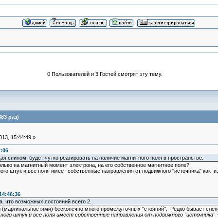
0 Пользователей и 3 Гостей смотрят эту тему.
83 раз)
13, 15:44:49 »
2:06
я спином, будет чутко реагировать на наличие магнитного поля в пространстве.
только на магнитный момент электрона, на его собственное магнитное поле?
ного штук и все поля имеет собственные направления от подвижного "источника" как 
14:46:36
а, что возможных состояний всего 2.
 (маргинальностями) бесконечно много промежуточных "стояний". Редко бывает слепо
 много штук и все поля имеет собственные направления от подвижного "источника"