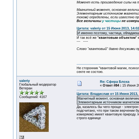
Момент есть произведение силы на п
Магнитный момент, основная величи
Элементарным источником магнетизм
током) определены, если известно про
Все величины
у частицы
не измер
Цитата: valeriy от 15 Июня 2013, 14:0
И именно поэтому, частица, обладающа
И так всё же "
квантовым объектом
" 
--- ----
Слово "квантовый" давно досужими 
Не сторонник "квантовой магии, психо
секте не состою.
valeriy
Re: Сфера Блоха
Глобальный модератор
«
Ответ #84 :
15 Июня 20
Ветеран
Цитата: Владислав от 15 Июня 2013, 
Сообщений: 4167
Магнитный момент, основная величин
Элементарным источником магнетизм
Да, казалось бы чего проще - электро
подсчитано, что при таком верчении б
измеряем) имеет квантовую природу. 
строго единице