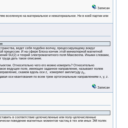
Записан
деляю вселенную на материальное и нематериальное. Ни в коей партии или
ия
транства, ведет себя подобно волчку, прецессирующему вокруг
ой прецессии. И на сфере Блоха кончик этой миниатюрной магнитной
ений SU(2) и теорий электромагнитного поля Максвелла. Иными словами,
 труда дать такое описание.
бъектом. Относительно чего его можно измерить? Относительно
 Такое ведущее поле, имеющее заданное направление, называют полем
 направление, скажем вдоль оси z, измеряют амплитуду ρ
,
z
авая оси квантования по всем трем ортогональным направлениям x, y, z.
Записан
ставить в соответствие целочисленные или полу-целочисленные
тически поведение магнитных моментов частиц в тех или иных ЭМ полях