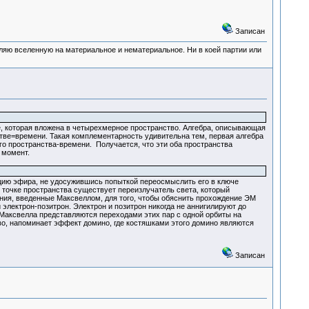
Записан
деляю вселенную на материальное и нематериальное. Ни в коей партии или
, которая вложена в четырехмерное пространство. Алгебра, описывающая
ве=времени. Такая комплементарность удивительна тем, первая алгебра
о пространства-времени. Получается, что эти оба пространства
 момент.
епцию эфира, не удосужившись попыткой переосмыслить его в ключе
й точке пространства существует переизлучатель света, который
ения, введенные Максвеллом, для того, чтобы обяснить прохождение ЭМ
электрон-позитрон. Электрон и позитрон никогда не аннигилируют до
 Максвелла представляются переходами этих пар с одной орбиты на
о, напоминает эффект домино, где костяшками этого домино являются
Записан