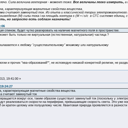
лечо. Сила величина векторная - момент тоже.
Все величины легко измерить,
а 
на, характеризующая магнитные свойства вещества.
а считают замкнутый ток. Из опыта и классической теории электромагнитного п
изведение (М) силы тока i на площадь контура s (М = i s/c в СГС системе единиц, 
ить, но запросто есть соблазн назначить!
2:06
я спином, будет чутко реагировать на наличие магнитного поля в пространстве.
может быть только не виртуальная (естественная, натуральная) частица ?
прилагается к любому "существительному" мнимому или натуральному
логии и прочих "ква-образований"", не исповедую никакой конкретной религии, не раз
13, 19:41:00 »
19:24:27
а, характеризующая магнитные свойства вещества.
а считают замкнутый ток
н вращается вокруг оси, таким образом существует замкнутый ток (поскольку у электро
удут реализоваться скорости на периферии, превышающие скорость света. Это уже но
И он кратен целому или полуцелому числе. Квантовая природа проявляется в разност