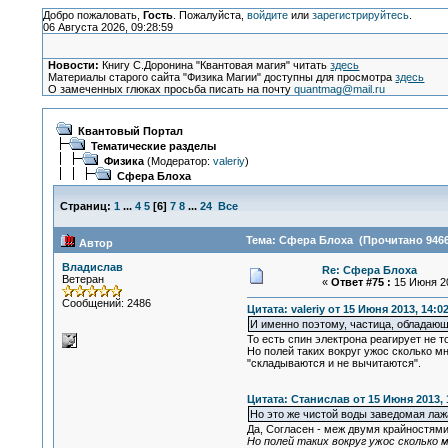
Добро пожаловать,
Гость
. Пожалуйста,
войдите
или
зарегистрируйтесь
.
06 Августа 2026, 09:28:59
Новости:
Книгу С.Доронина "Квантовая магия" читать
здесь
Материалы старого сайта "Физика Магии" доступны для просмотра
здесь
О замеченных глюках просьба писать на почту
quantmag@mail.ru
Квантовый Портал
Тематические разделы
Физика
(Модератор:
valeriy
)
Сфера Блоха
Страниц:
1
...
4
5
[
6
]
7
8
...
24
Все
Тема: Сфера Блоха (Прочитано 9466
Автор
Владислав
Re: Сфера Блоха
Ветеран
«
Ответ #75 :
15 Июня 20
Сообщений: 2486
Цитата: valeriy от 15 Июня 2013, 14:0
И именно поэтому, частица, обладающа
То есть спин электрона реагирует не 
Но полей таких вокруг ужос сколько м
"складываются и не вычитаются".
Цитата: Станислав от 15 Июня 2013, 
Но это же чистой воды заведомая лаж
Да, Согласен - меж двумя крайностями
Но полей таких вокруг ужос сколько