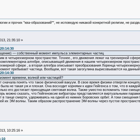
логии и прочих "ква-образований"", не исповедую никакой конкретной религии, не раз
13, 21:35:10 »
20:14:30
 вращение) — собственный момент импульса элементарных частиц
м в четырехмерном пространстве. Точнее., его движения лежат на трехмерной сфере
 комплементарна алгебре, описывающей движения в нашем четырехмерном пространст
хмерной сфере , а вторая алгебра описывает преобразования Лоренца четырехмерног
момент пребывает частица. Вообщем, вот такая загогулина вырисовывается на данный
20:14:30
момент времени, волной или частицей?
ет сначала понять что такое физический вакуум. В свое время физики отвергли конц
была не такая уж и плохая. Она восходит корнями к идеи Гюйгенса о том, что в каждо
только его достигает приходящая световая волна. Также уместно вспомнить токи смещ
ерь можно сказать, что Гюйгеновсие вибраторы представляются виртуальными парами 
т в танце смерти, удерживаясь на одной из нижних Боровских орбит. А токи смещения
й их ЭМ волны. Таким образом распространение ЭМ-волны через пустое пространств
13, 10:25:16 »
5:10