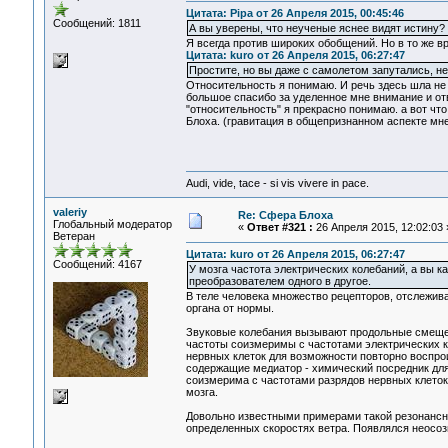
Цитата: Pipa от 26 Апреля 2015, 00:45:46
Сообщений: 1811
А вы уверены, что неученые яснее видят истину?
Я всегда против широких обобщений. Но в то же вр
Цитата: kuro от 26 Апреля 2015, 06:27:47
Простите, но вы даже с самолетом запутались, н
Относительность я понимаю. И речь здесь шла не
большое спасибо за уделенное мне внимание и отв
"относительность" я прекрасно понимаю. а вот чт
Блоха. (гравитация в общепризнанном аспекте мн
Audi, vide, tace - si vis vivere in pace.
valeriy
Re: Сфера Блоха
Глобальный модератор
«
Ответ #321 :
26 Апреля 2015, 12:02:03 
Ветеран
Цитата: kuro от 26 Апреля 2015, 06:27:47
Сообщений: 4167
У мозга частота электрических колебаний, а вы ка
преобразователем одного в другое.
В теле человека множество рецепторов, отслежив
органа от нормы.
Звуковые колебания вызывают продольные смещен
частоты соизмеримы с частотами электрических к
нервных клеток для возможности повторно воспро
содержащие медиатор - химический посредник для 
соизмерима с частотами разрядов нервных клеток,
мозга.
Довольно известными примерами такой резонансн
определенных скоростях ветра. Появлялся неосоз