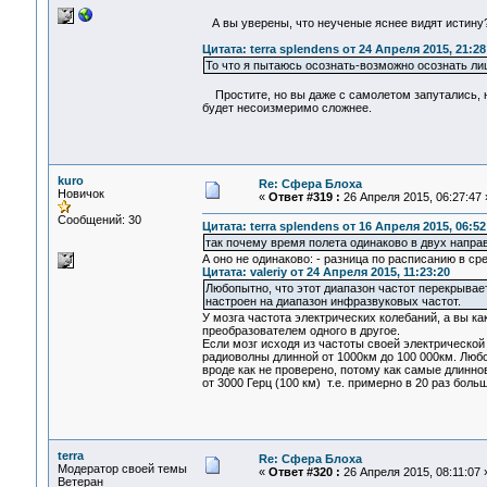
А вы уверены, что неученые яснее видят истину
Цитата: terra splendens от 24 Апреля 2015, 21:28
То что я пытаюсь осознать-возможно осознать ли
Простите, но вы даже с самолетом запутались, н
будет несоизмеримо сложнее.
kuro
Re: Сфера Блоха
Новичок
«
Ответ #319 :
26 Апреля 2015, 06:27:47 
Сообщений: 30
Цитата: terra splendens от 16 Апреля 2015, 06:52
так почему время полета одинаково в двух напра
А оно не одинаково: - разница по расписанию в ср
Цитата: valeriy от 24 Апреля 2015, 11:23:20
Любопытно, что этот диапазон частот перекрывае
настроен на диапазон инфразвуковых частот.
У мозга частота электрических колебаний, а вы ка
преобразователем одного в другое.
Если мозг исходя из частоты своей электрической
радиоволны длинной от 1000км до 100 000км. Любо
вроде как не проверено, потому как самые длин
от 3000 Герц (100 км) т.е. примерно в 20 раз боль
terra
Re: Сфера Блоха
Модератор своей темы
«
Ответ #320 :
26 Апреля 2015, 08:11:07 
Ветеран