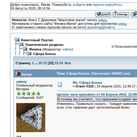
Добро пожаловать,
Гость
. Пожалуйста,
войдите
или
зарегистрируйтесь
.
09 Августа 2026, 08:14:56
Новости:
Книгу С.Доронина "Квантовая магия" читать
здесь
Материалы старого сайта "Физика Магии" доступны для просмотра
здесь
О замеченных глюках просьба писать на почту
quantmag@mail.ru
Квантовый Портал
Тематические разделы
0 Пользователей
Физика
(Модератор:
valeriy
)
Сфера Блоха
Страниц:
1
...
20
21
[
22
]
23
24
Все
Тема: Сфера Блоха (Прочитано 949407 раз)
Автор
valeriy
Re: Сфера Блоха
Глобальный модератор
«
Ответ #315 :
24 Апреля 2015, 12:46:17 
Ветеран
Цитата: terra splendens от 24 Апреля 2015, 12:09
Сообщений: 4167
А почему вы считаете , что гармоники создают и
Извиняюсь. Правильно сказать - "каждая гармоник
всех этих гармоник дает ортогональный базис.