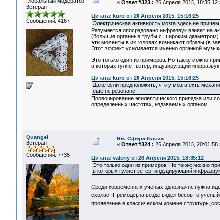
Глобальный модератор
«
Ответ #323 :
26 Апреля 2015, 18:35:12 
Ветеран
Цитата: kuro от 26 Апреля 2015, 15:16:25
Сообщений: 4167
Электрическая активность мозга здесь не причем
Разумеется опосредовано инфразвук влияет на акт
(большие органные трубы с широким диаметром) в
эти моменты в их головах возникают образы (в зав
Этот эффект усиливается именно органной музык
Это только один из примеров. Но также можно при
в которых гуляет ветер, индуцирующий инфразвук 
Цитата: kuro от 26 Апреля 2015, 15:16:25
Даже если предположить, что у мозга есть механ
еще не резонанс.
Провоцирование эпилептического припадка или сос
определенных частотах, издаваемых органом.
Quangel
Re: Сфера Блоха
Ветеран
«
Ответ #324 :
26 Апреля 2015, 20:01:58 
Сообщений: 7735
Цитата: valeriy от 26 Апреля 2015, 18:35:12
Это только один из примеров. Но также можно при
в которых гуляет ветер, индуцирующий инфразвук
Среди современных ученых однозначно нужна иде
схоласт Премодерна везде видел бесов,то ученый
проявление в классическом домене структуры,с