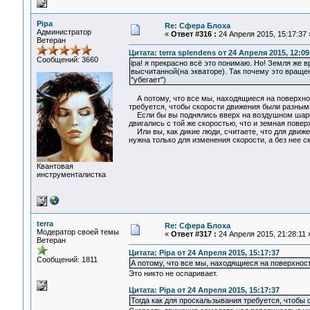
Pipa
Re: Сфера Блоха
Администратор
«
Ответ #316 :
24 Апреля 2015, 15:17:37 
Ветеран
Цитата: terra splendens от 24 Апреля 2015, 12:09
Сообщений: 3660
ipa! я прекрасно всё это понимаю. Но! Земля же 
высчитанной(на экваторе). Так почему это вращен
"убегает")
А потому, что все мы, находящиеся на поверхност
требуется, чтобы скорости движения были разным
Если бы вы поднялись вверх на воздушном шаре, 
двигались с той же скоростью, что и земная повер
Или вы, как дикие люди, считаете, что для движ
нужна только для изменения скорости, а без нее с
Квантовая
инструменталистка
terra
Re: Сфера Блоха
Модератор своей темы
«
Ответ #317 :
24 Апреля 2015, 21:28:11 
Ветеран
Цитата: Pipa от 24 Апреля 2015, 15:17:37
Сообщений: 1811
А потому, что все мы, находящиеся на поверхност
Это никто не оспаривает.
Цитата: Pipa от 24 Апреля 2015, 15:17:37
Тогда как для проскальзывания требуется, чтобы