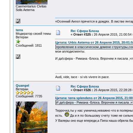
Сaementarius Civitas
Solis Aeterna
«Осенний Ангел прячется в дождях. В листве янтарн
terra
Re: Сфера Блоха
Модератор своей темы
«
Ответ #325 :
26 Апреля 2015, 21:00:54 
Ветеран
Цитата: Urbis Aeterna от 26 Апреля 2015, 20:01:5
Сообщений: 1811
проявление в классическом домене структуры,с
мои аплодисменты.
И да!сфера - Римана -Блоха. Впрочем я писала ,ч
Audi, vide, tace - si vis vivere in pace.
Quangel
Re: Сфера Блоха
Ветеран
«
Ответ #326 :
26 Апреля 2015, 22:28:28 
Сообщений: 7735
Цитата: terra splendens от 26 Апреля 2015, 21:00
И да!сфера - Римана -Блоха. Впрочем я писала ,ч
Террочка,ты у нас умничка,неважно что в полярны
есть.
Да и я по большому счету тоже не сильн
У Валеры оно еще впереди,а Пипа наша обрела бы