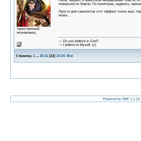
Пипа, эффект в широтном направлении тоже есть.
поверхности Земли. По понятным, надеюсь, причи
Просто для самолетов этот эффект очень мал, так
низко...
таинственный
незнакомец
— Do you believe in God?
— I believe in Myself. (c)
Страниц:
1
...
20
21
[
22
]
23
24
Все
Powered by SMF 1.1.10