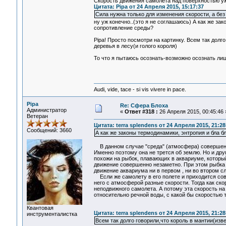
Скорость движения самолета над поверхностью уж
Цитата: Pipa от 24 Апреля 2015, 15:17:37
Сила нужна только для изменения скорости, а без
ну уж конечно..(это я не соглашаюсь) А как же за
сопротивление среды?
Pipa! Просто посмотри на картинку. Всем так долг
деревья в лесу(и голого короля)
То что я пытаюсь осознать-возможно осознать лиш
Audi, vide, tace - si vis vivere in pace.
Pipa
Re: Сфера Блоха
Администратор
«
Ответ #318 :
26 Апреля 2015, 00:45:46 
Ветеран
Цитата: terra splendens от 24 Апреля 2015, 21:28
Сообщений: 3660
А как же законы термодинамики, энтропия и бла б
В данном случае "среда" (атмосфера) совершеннн
Именно поэтому она не трется об землю. Но и друг
похожи на рыбок, плавающих в аквариуме, который 
движение совершенно незаметно. При этом рыбка м
движение аквариума ни в первом , ни во втором сл
Если же самолету в его полете и приходится сове
него с атмосферой разные скорости. Тогда как ск
неподвижного самолета. А потому эта скорость на
относительно речной воды, с какой бы скоростью т
Квантовая
Цитата: terra splendens от 24 Апреля 2015, 21:28
инструменталистка
Всем так долго говорили,что король в мантии(изв