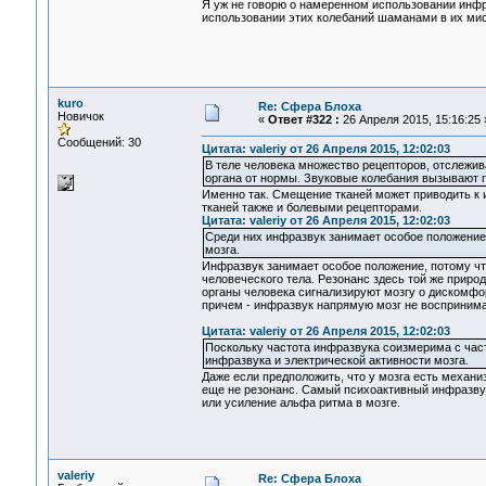
Я уж не говорю о намеренном использовании инфр
использовании этих колебаний шаманами в их ми
kuro
Re: Сфера Блоха
Новичок
«
Ответ #322 :
26 Апреля 2015, 15:16:25 
Сообщений: 30
Цитата: valeriy от 26 Апреля 2015, 12:02:03
В теле человека множество рецепторов, отслежи
органа от нормы. Звуковые колебания вызывают 
Именно так. Смещение тканей может приводить к 
тканей также и болевыми рецепторами.
Цитата: valeriy от 26 Апреля 2015, 12:02:03
Среди них инфразвук занимает особое положение
мозга.
Инфразвук занимает особое положение, потому 
человеческого тела. Резонанс здесь той же приро
органы человека сигнализируют мозгу о дискомфор
причем - инфразвук напрямую мозг не воспринима
Цитата: valeriy от 26 Апреля 2015, 12:02:03
Поскольку частота инфразвука соизмерима с част
инфразвука и электрической активности мозга.
Даже если предположить, что у мозга есть механ
еще не резонанс. Самый психоактивный инфразвук 
или усиление альфа ритма в мозге.
valeriy
Re: Сфера Блоха