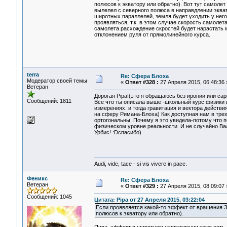
полюсов к экватору или обратно). Вот тут самоле
вылелел с северного полюса в направдлении экват
широтных параллелей, земля будет уходить у него 
проявляться, т.к. в этом случае скорость самоле
самолета расхождение скростей будет нарастать 
отклонением руля от прямолинейного курса.
terra
Re: Сфера Блоха
Модератор своей темы
«
Ответ #328 :
27 Апреля 2015, 06:48:36 
Ветеран
Дорогая Pipa!(это я обращаюсь без иронии или сар
Сообщений: 1811
Все что ты описала выше -школьный курс физики и
измерениях. и тогда гравитация и вектора действ
на сферу Римана-Блоха) Как доступная нам в трех
ортогональны. Почему я это увидела-потому что по
физическом уровне реальности. И не случайно Вал
Урбис! :Dспасибо)
Audi, vide, tace - si vis vivere in pace.
Феникс
Re: Сфера Блоха
Ветеран
«
Ответ #329 :
27 Апреля 2015, 08:09:07 
Сообщений: 1045
Цитата: Pipa от 27 Апреля 2015, 03:22:04
Если проявляется какой-то эффект от вращения Зе
полюсов к экватору или обратно).