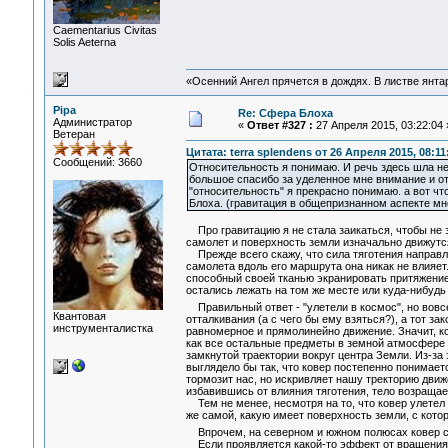
Сaementarius Civitas
Solis Aeterna
«Осенний Ангел прячется в дождях. В листве янтарн
Pipa
Re: Сфера Блоха
Администратор
«
Ответ #327 :
27 Апреля 2015, 03:22:04 
Ветеран
Цитата: terra splendens от 26 Апреля 2015, 08:11
Сообщений: 3660
Относительность я понимаю. И речь здесь шла не
большое спасибо за уделенное мне внимание и от
"относительность" я прекрасно понимаю. а вот чт
Блоха. (гравитация в общепризнанном аспекте мн
Про гравитацию я не стала заикаться, чтобы не за
самолет и поверхность земли изначально движутся 
Прежде всего скажу, что сила тяготения направле
самолета вдоль его маршрута она никак не влияет.
способный своей тканью экранировать притяжение
остались лежать на том же месте или куда-нибудь
Правильный ответ - "улетели в космос", но вовс
Квантовая
отталкивания (а с чего бы ему взяться?), а тот з
инструменталистка
равномерное и прямолинейно движение. Значит, ко
как все остальные предметы в земной атмосфере (
замкнутой траектории вокруг центра Земли. Из-за 
выглядело бы так, что ковер постепенно понимается
тормозит нас, но искривляет нашу тректорию движен
избавившись от влияния тяготения, тело возраща
Тем не менее, несмотря на то, что ковер улетел 
же самой, какую имеет поверхность земли, с котор
Впрочем, на северном и южном полюсах ковер ск
Если проявляется какой-то эффект от вращения Зе