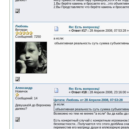
далеко?
Могу привести лишь пару примеров,хотя я их под
1.Вы берёте камень и бросаете его...это объективн
2.Вы Представляете что берёте камень и бросаете 
Любовь
Re: Есть вопросец!
Ветеран
«
Ответ #17 :
28 Апреля 2008, 07:53:28 »
Сообщений: 7250
а если:
объективная реальность суть сумма субъективны
Александр
Re: Есть вопросец!
Новичок
«
Ответ #18 :
28 Апреля 2008, 23:16:00 »
Сообщений: 14
Цитата: Любовь от 28 Апреля 2008, 07:53:28
а если:
Девушка!А до Воронежа
далеко?
объективная реальность суть сумма субъективны
Возможно но тем не менее:"а если" бы да кабы да в
Есть конкретный случай с конкретным игроманом.М
безопастности...Получается что этого долбАна сн
переместив его матрицу души в иллюзорную реаль