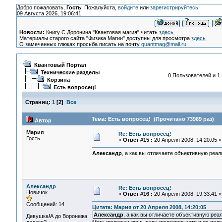
Добро пожаловать,
Гость
. Пожалуйста,
войдите
или
зарегистрируйтесь
.
09 Августа 2026, 19:06:41
Новости:
Книгу С.Доронина "Квантовая магия" читать
здесь
Материалы старого сайта "Физика Магии" доступны для просмотра
здесь
О замеченных глюках просьба писать на почту
quantmag@mail.ru
Квантовый Портал
Технические разделы
0 Пользователей и 1 
Корзина
Есть вопросец!
Страниц:
1
[
2
]
Все
Тема: Есть вопросец! (Прочитано 73989 раз)
Автор
Мария
Re: Есть вопросец!
Гость
«
Ответ #15 :
20 Апреля 2008, 14:20:05 »
Александр
, а как вы отличаете объективную реа
Александр
Re: Есть вопросец!
Новичок
«
Ответ #16 :
20 Апреля 2008, 19:33:41 »
Сообщений: 14
Цитата: Мария от 20 Апреля 2008, 14:20:05
Александр
, а как вы отличаете объективную реа
Девушка!А до Воронежа