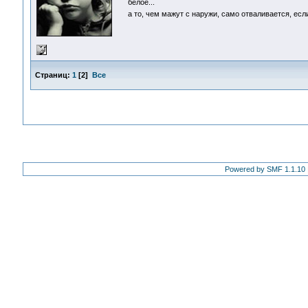
белое...
а то, чем мажут с наружи, само отваливается, есл
Страниц:
1
[
2
]
Все
Powered by SMF 1.1.10