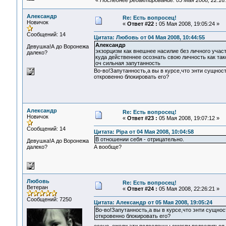
«
Последнее редактирование: 05 Мая 2008, 22:16
Александр
Re: Есть вопросец!
Новичок
«
Ответ #22 :
05 Мая 2008, 19:05:24 »
Сообщений: 14
Цитата: Любовь от 04 Мая 2008, 10:44:55
Александр
Девушка!А до Воронежа
экзорцизм как внешнее насилие без личного участ
далеко?
куда действеннее осознать свою личность как та
оч сильная запутанность
Во-во!Запутанность,а вы в курсе,что энти сущност
откровенно блокировать его?
Александр
Re: Есть вопросец!
Новичок
«
Ответ #23 :
05 Мая 2008, 19:07:12 »
Сообщений: 14
Цитата: Pipa от 04 Мая 2008, 10:04:58
В отношении себя - отрицательно.
Девушка!А до Воронежа
далеко?
А вообще?
Любовь
Re: Есть вопросец!
Ветеран
«
Ответ #24 :
05 Мая 2008, 22:26:21 »
Сообщений: 7250
Цитата: Александр от 05 Мая 2008, 19:05:24
Во-во!Запутанность,а вы в курсе,что энти сущнос
откровенно блокировать его?