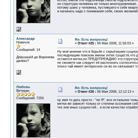
ессно, ежели эти подселенцы смогли подселиться
но структура человека не только многоуровневая, н
потому шанс у человека, пустившего к себе квартир
и начинать надо с понимания себя, своих желаний.
Александр
Re: Есть вопросец!
Новичок
«
Ответ #25 :
06 Мая 2008, 11:56:03 »
Сообщений: 14
Ну моё мнение что в борьбе с серьёзными сущно
последующим поиском имени энтих существ,что д
Девушка!А до Воронежа
остаются метки,но ПРЕДУПРЕЖДАЮ это структуры 
далеко?
не сможете как следует её распознать соглоситесь
плохо чай имеет интересное св-во он связывает т
Любовь
Re: Есть вопросец!
Ветеран
«
Ответ #26 :
06 Мая 2008, 12:12:13 »
Сообщений: 7250
ну имя то дать просто - "не Я", все остальное тол
метки же зависят только от степени осознания се
тех или иных сущностей... и если качество отраб