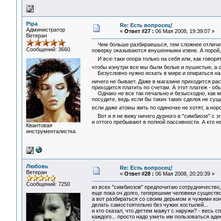
Pipa
Re: Есть вопросец!
Администратор
«
Ответ #27 :
06 Мая 2008, 19:39:07 »
Ветеран
Чем больше разбираешься, тем сложнее отличить 
Сообщений: 3660
поверку оказываются внушенными извне. А порой,
И все-таки опора только на себя или, как говоря
чтобы изнутри все мы были белые и пушистые, а с
Безусловно нужно искать в мире и опираться на к
ничего не бывает. Даже в магазине приходится ра
приходится платить по счетам. А этот платеж - о
Однако не все так печально и безысходно, как м
посудите, ведь если бы таких таких сделок не сущ
если даже атомы жить по одиночке не хотят, а но
Вот и я не вижу ничего дурного в "симбиозе" с э
и оттого пребывают в полной пассивности. А кто не
Квантовая
инструменталистка
Любовь
Re: Есть вопросец!
Ветеран
«
Ответ #28 :
06 Мая 2008, 20:20:39 »
Сообщений: 7250
из всех "симбиозов" предпочитаю сотрудничество, 
еще пока оч долго, теперешние человеки существов
а вот разбираться со своим дерьмом и чужими ко
делать самостоятельно без чужих костылей...
и кто сказал, что дегтем мажут с наружи? - весь с
каждого... просто надо уметь им пользоваться аде