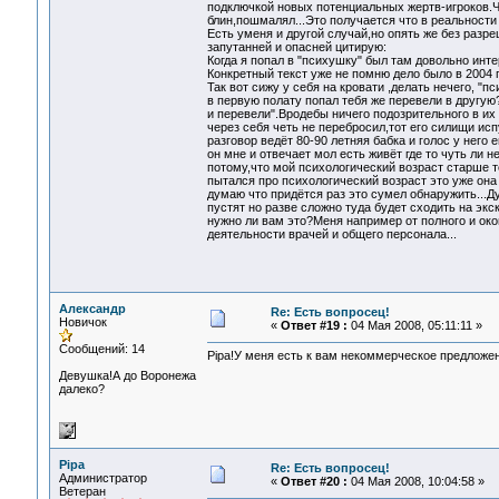
подключкой новых потенциальных жертв-игроков.Ч
блин,пошмалял...Это получается что в реальност
Есть уменя и другой случай,но опять же без разре
запутанней и опасней цитирую:
Когда я попал в "психушку" был там довольно инт
Конкретный текст уже не помню дело было в 2004 г
Так вот сижу у себя на кровати ,делать нечего, "п
в первую полату попал тебя же перевели в другую
и перевели".Вродебы ничего подозрительного в их 
через себя четь не перебросил,тот его силищи ис
разговор ведёт 80-90 летняя бабка и голос у него
он мне и отвечает мол есть живёт где то чуть ли 
потому,что мой психологический возраст старше 
пытался про психологический возраст это уже она
думаю что придётся раз это сумел обнаружить...Д
пустят но разве сложно туда будет сходить на эк
нужно ли вам это?Меня например от полного и ок
деятельности врачей и общего персонала...
Александр
Re: Есть вопросец!
Новичок
«
Ответ #19 :
04 Мая 2008, 05:11:11 »
Сообщений: 14
Pipa!У меня есть к вам некоммерческое предложен
Девушка!А до Воронежа
далеко?
Pipa
Re: Есть вопросец!
Администратор
«
Ответ #20 :
04 Мая 2008, 10:04:58 »
Ветеран