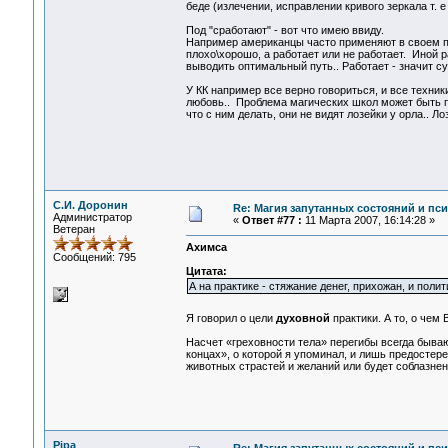
беде (излечении, исправлении кривого зеркала т. 
Под "сработают" - вот что имею ввиду.
Например американцы часто применяют в своем пов
плохо\хорошо, а работает или не работает. Иной р
выводить оптимальный путь.. Работает - значит су
У КК например все верно говориться, и все техни
любовь.. Проблема магических школ может быть по
что с ним делать, они не видят лозейки у орла.. Л
С.И. Доронин
Re: Магия запутанных состояний и пс
Администратор
«
Ответ #77 :
11 Марта 2007, 16:14:28 »
Ветеран
Ахимса
Сообщений: 795
Цитата:
А на практике - стяжание денег, прихожан, и полит
Я говорил о цели
духовной
практики. А то, о чем
Насчет «греховности тела» перегибы всегда бывают
концах», о которой я упоминал, и лишь предостере
животных страстей и желаний или будет соблазне
Pipa