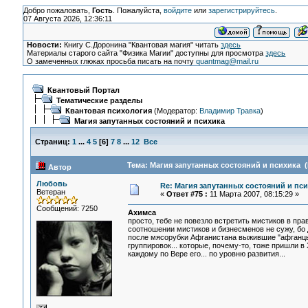
Добро пожаловать,
Гость
. Пожалуйста,
войдите
или
зарегистрируйтесь
.
07 Августа 2026, 12:36:11
Новости:
Книгу С.Доронина "Квантовая магия" читать
здесь
Материалы старого сайта "Физика Магии" доступны для просмотра
здесь
О замеченных глюках просьба писать на почту
quantmag@mail.ru
Квантовый Портал
Тематические разделы
Квантовая психология
(Модератор:
Владимир Травка
)
Магия запутанных состояний и психика
Страниц:
1
...
4
5
[
6
]
7
8
...
12
Все
Тема: Магия запутанных состояний и психика (
Автор
Любовь
Re: Магия запутанных состояний и пс
Ветеран
«
Ответ #75 :
11 Марта 2007, 08:15:29 »
Сообщений: 7250
Ахимса
просто, тебе не повезло встретить мистиков в пра
соотношении мистиков и бизнесменов не сужу, бо 
после мясорубки Афганистана выжившие "афганцы"
группировок... которые, почему-то, тоже пришли в Х
каждому по Вере его... по уровню развития...