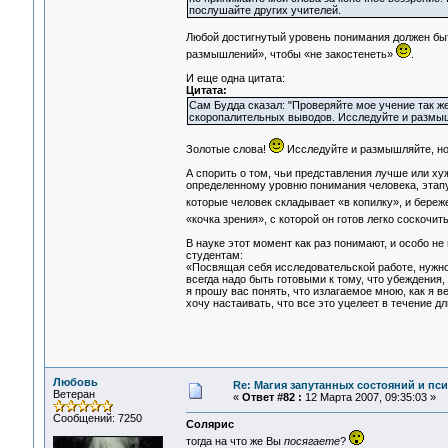
послушайте других учителей.
Любой достигнутый уровень понимания должен быт
размышлений», чтобы «не закостенеть»
.
И еще одна цитата:
Цитата:
Сам Будда сказал: "Проверяйте мое учение так же, 
скоропалительных выводов. Исследуйте и размы
Золотые слова!
Исследуйте и размышляйте, но 
А спорить о том, чьи представления лучше или ху
определенному уровню понимания человека, этапу 
которые человек складывает «в копилку», и береж
«кочка зрения», с которой он готов легко соскочит
В науке этот момент как раз понимают, и особо н
студентам:
«Посвящая себя исследовательской работе, нужно
всегда надо быть готовыми к тому, что убеждения
я прошу вас понять, что излагаемое мною, как я 
хочу настаивать, что все это уцелеет в течение д
Любовь
Re: Магия запутанных состояний и пс
Ветеран
«
Ответ #82 :
12 Марта 2007, 09:35:03 »
Сообщений: 7250
Солярис
тогда на что же Вы
посягаете
?