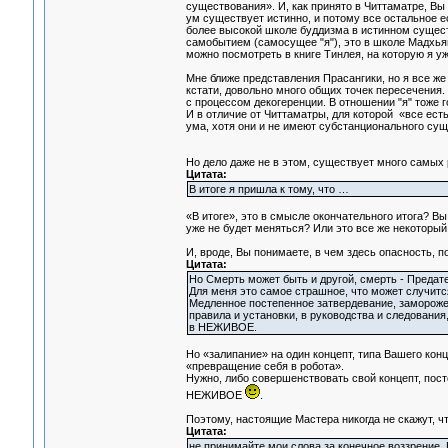
существования». И, как принято в Читтаматре, Вы 
ум существует истинно, и потому все остальное е
более высокой школе буддизма в истинном существ
самобытием (самосущее "я"), это в школе Мадхья
можно посмотреть в книге Тинлея, на которую я у
Мне ближе представления Прасангики, но я все ж
кстати, довольно много общих точек пересечения.
с процессом декогеренции. В отношении "я" тоже 
И в отличие от Читтаматры, для которой «все ест
ума, хотя они и не имеют субстанционального су
Но дело даже не в этом, существует много самых 
Цитата:
В итоге я пришла к тому, что …
«В итоге», это в смысле окончательного итога? В
уже не будет меняться? Или это все же некоторы
И, вроде, Вы понимаете, в чем здесь опасность, п
Цитата:
Но Смерть может быть и другой, смерть - Предат
Для меня это самое страшное, что может случитс
Медленное постепенное затвердевание, заморожен
правила и установки, в руководства и следования, 
в НЕЖИВОЕ.
Но «залипание» на один концепт, типа Вашего концеп
«превращение себя в робота».
Нужно, либо совершенствовать свой концепт, пост
НЕЖИВОЕ
.
Поэтому, настоящие Мастера никогда не скажут, чт
Цитата:
не принимайте мои слова за конечное воззрение.