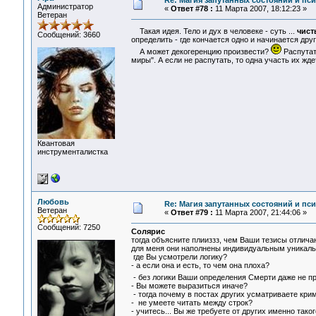
Re: Магия запутанных состояний и пс
Администратор
«
Ответ #78 :
11 Марта 2007, 18:12:23 »
Ветеран
Такая идея. Тело и дух в человеке - суть ...
чист
Сообщений: 3660
определить - где кончается одно и начинается друг
А может декогеренцию произвести?
Распутать
миры". А если не распутать, то одна участь их жде
Квантовая
инструменталистка
Любовь
Re: Магия запутанных состояний и пс
Ветеран
«
Ответ #79 :
11 Марта 2007, 21:44:06 »
Сообщений: 7250
Солярис
тогда объясните плииззз, чем Ваши тезисы отлича
для меня они наполнены индивидуальным уникальны
где Вы усмотрели логику?
- а если она и есть, то чем она плоха?
- без логики Ваши определения Смерти даже не пр
- Вы можете выразиться иначе?
- тогда почему в постах других усматриваете кри
- не умеете читать между строк?
- учитесь... Вы же требуете от других именно тако