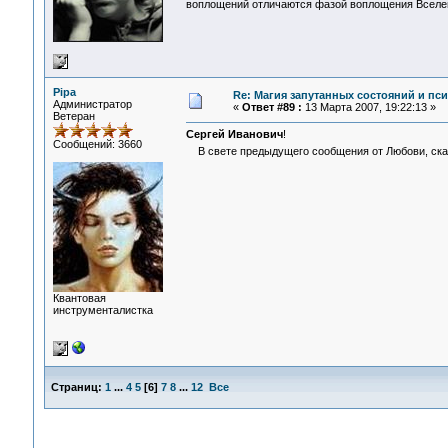
воплощений отличаются фазой воплощения Вселен
Pipa
Re: Магия запутанных состояний и пс
Администратор
«
Ответ #89 :
13 Марта 2007, 19:22:13 »
Ветеран
Сергей Иванович
!
Сообщений: 3660
В свете предыдущего сообщения от Любови, скаж
Квантовая
инструменталистка
Страниц:
1
...
4
5
[
6
]
7
8
...
12
Все