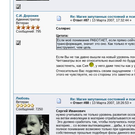
С.И. Доронин
Re: Магия запутанных состояний и пс
Администратор
«
Ответ #87 :
13 Марта 2007, 17:32:44 »
Ветеран
Солярис
Сообщений: 795
Цитата:
Если моё понимание РАБОТАЕТ, если прямо сейчас
трансформация, значит это оно. Как только я чув
инструмент, чем цель.
Если Вы не так давно вышли на новый уровень пон
Читтаматры все же относительно высокий по будди
закостенеть, как Сия
, у него даже тексты как у
Относительно Вас поделюсь своим ощущением –
этого не чувствуете, но со стороны это заметно и
Любовь
Re: Магия запутанных состояний и пс
Ветеран
«
Ответ #88 :
13 Марта 2007, 18:26:53 »
Сообщений: 7250
Сергей Иванович
нужно учитывать не только уровень развития осозн
на ветви инволюции в материю отрабатываются нес
Эго должно сработать так, чтобы получилось по
материю... со всеми вытекающими... дабы, в случа
полное понимание возможно только при одинаковых
собственные прошлые подобные фазы данного воп