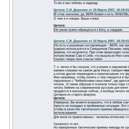
То же и про любовь и надежду.
Цитата: С.И. Доронин от 10 Марта 2007, 18:18:01
В этом значении, да, ВЕРА Божия и есть ЛЮБОВЬ,
О чем я и говорю. Ваши слова:
Цитата:
Не умом нужно обращаться к Богу, а сердцем
Цитата: С.И. Доронин от 10 Марта 2007, 18:18:01
Но есть и разумная составляющая – ВЕРА, как пря
широко используется в Священном Писании, напри
верила, что исцелится. При этом происходит «со
почувствовав Сам в Себе, что вышла из Него сила,
сказал: «вера твоя спасла тебя»
Т. е. лично я бы сказала, что ученики и окружени
какими словами на самом деле Иисус говорил
«ве
а потом другие переводили и переписывали эту фраз
Мне например, чтобы понять о чем говорится в бы
паралельно с "библейскими смыслами", где дается
читала.. И таким образом я освоила только пару с
читать библию на современном русском для меня вс
продается в магазинах сейчас, я вообще ничего н
Цитирую из старого форума:
Цитата:
Наверное, Вы можете возразить, что в любом случ
просто не попадает в проблемные ситуации. Это та
чтобы в качестве тактического приема обращатьс
использовании.
Для меня из православных - молитва оптинских ст
Зазорного то нет..
Но намеренные тактические приемы никогда не ср