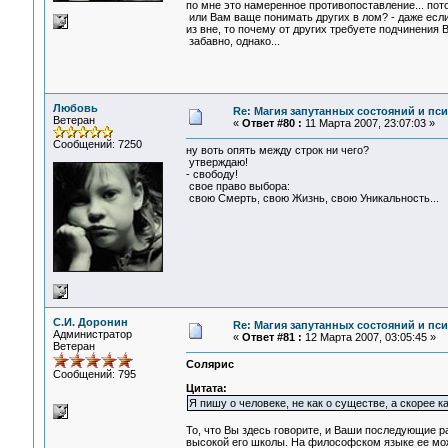
по мне это намеренное противопоставление... потом
или Вам ваще понимать других в лом? - даже если
из вне, то почему от других требуете подчинения
забавно, однако...
Любовь
Re: Магия запутанных состояний и пс
Ветеран
«
Ответ #80 :
11 Марта 2007, 23:07:03 »
Сообщений: 7250
ну воть опять между строк ни чего?
утверждаю!
- свободу!
свое право выбора:
свою Смерть, свою Жизнь, свою Уникальность...
С.И. Доронин
Re: Магия запутанных состояний и пс
Администратор
«
Ответ #81 :
12 Марта 2007, 03:05:45 »
Ветеран
Солярис
Сообщений: 795
Цитата:
Я пишу о человеке, не как о существе, а скорее ка
То, что Вы здесь говорите, и Ваши последующие 
высокой его школы. На философском языке ее мож