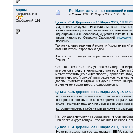
Sophia
Re: Магия запутанных состояний и пс
Пользователь
«
Ответ #76 :
11 Марта 2007, 10:31:05 »
Сообщений: 191
Цитата: С.И. Доронин от 10 Марта 2007, 18:18:01
Да, я тоже так думаю. Нелокальные квантовые ко
квантовая информация, ее можно постичь только 
одновременно и человеком, и Духом Святым. О т
отцов, например, Серафим Саровский
http://www.h
практики.
Так же человек разумный может и "схлопнуться" до
большинством взрослых людей.
А мне кажется ни умом ни разумом не постичь чи
Духом.. ?
Cвятые стяжая Святой Дух, все же уходят от мирск
вселяется в душу, в кажой душу уже есть Святой Д
может отразить (со-существовать) проявлять или 
потому что оно "плохое" или греховное, но в нем
достичь "чистоты" отражения Духа Святого, выправ
и смогут со-существовать одновременно.
Цитата: С.И. Доронин от 10 Марта 2007, 18:18:01
ценность нашего физического тела очень велика 
совершенствоваться, и в то же время неправильна
может вознести наш дух на самый высокий уровень
которые человек в себе «культивирует» и развод
На то и дана человеку свобода воли, чтобы выбир
Эта палка о двух концах - тот же мост из снов Со
Цитата: С.И. Доронин от 10 Марта 2007, 18:18:01
Но есть и разумная составляющая – ВЕРА, как пря