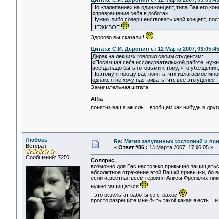
Цитата: С.И. Доронин от 12 Марта 2007, 03:05:45
Но «залипание» на один концепт, типа Вашего конце
«превращение себя в робота».
Нужно, либо совершенствовать свой концепт, пост
НЕЖИВОЕ
.
Здорово вы сказали !
Цитата: С.И. Доронин от 12 Марта 2007, 03:05:45
Дирак на лекциях говорил своим студентам:
«Посвящая себя исследовательской работе, нужно
всегда надо быть готовыми к тому, что убеждения
Поэтому я прошу вас понять, что излагаемое мно
однако я не хочу настаивать, что все это уцелеет
Замечательная цитата!
Alfia
понятна ваша мысль... вообщем как нибудь в друг
Любовь
Re: Магия запутанных состояний и пс
Ветеран
«
Ответ #86 :
13 Марта 2007, 17:06:05 »
Сообщений: 7250
Солярис
возможно для Вас настолько привычно защищаться,
абсолютное отражение этой Вашей привычки, бо во 
если известная всем героиня Алисы Френдлих ликви
нужно защищаться
- это результат работы со страхом
просто разрешите мне быть такой какая я есть... и 