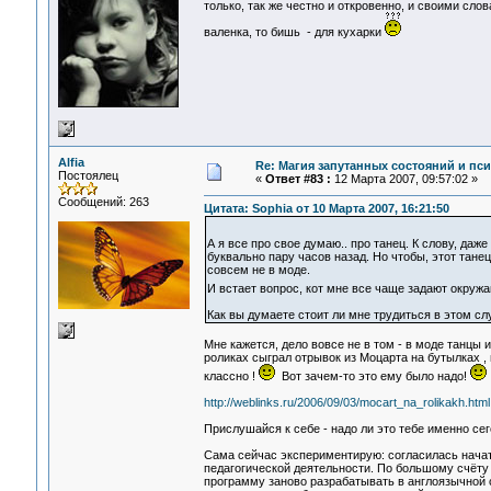
только, так же честно и откровенно, и своими сло
валенка, то бишь - для кухарки
Alfia
Re: Магия запутанных состояний и пс
Постоялец
«
Ответ #83 :
12 Марта 2007, 09:57:02 »
Сообщений: 263
Цитата: Sophia от 10 Марта 2007, 16:21:50
А я все про свое думаю.. про танец. К слову, да
буквально пару часов назад. Но чтобы, этот танец
совсем не в моде.
И встает вопрос, кот мне все чаще задают окружаю
Как вы думаете стоит ли мне трудиться в этом сл
Мне кажется, дело вовсе не в том - в моде танцы 
роликах сыграл отрывок из Моцарта на бутылках , 
классно !
Вот зачем-то это ему было надо!
http://weblinks.ru/2006/09/03/mocart_na_rolikakh.html
Прислушайся к себе - надо ли это тебе именно сег
Сама сейчас экспериментирую: согласилась начать
педагогической деятельности. По большому счёту -
программу заново разрабатывать в англоязычной с