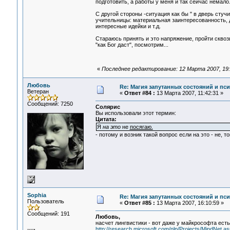
подготовить, а работы у меня и так сейчас немало
С другой стороны -ситуация как бы " в дверь стуч
учительницы: материальная заинтересованность, де
интересные идейки и т.д.
Стараюсь принять и это напряжение, пройти сквозь
"как Бог даст", посмотрим...
«
Последнее редактирование: 12 Марта 2007, 19:0
Любовь
Re: Магия запутанных состояний и пс
Ветеран
«
Ответ #84 :
13 Марта 2007, 11:42:31 »
Сообщений: 7250
Солярис
Вы использовали этот термин:
Цитата:
Я
на это
не
посягаю.
- потому и возник такой вопрос если на это - не, то
Sophia
Re: Магия запутанных состояний и пс
Пользователь
«
Ответ #85 :
13 Марта 2007, 16:10:59 »
Сообщений: 191
Любовь,
насчет лингвистики - вот даже у майкрософта ест
http://research.microsoft.com/nlp/Projects/MindNet.a