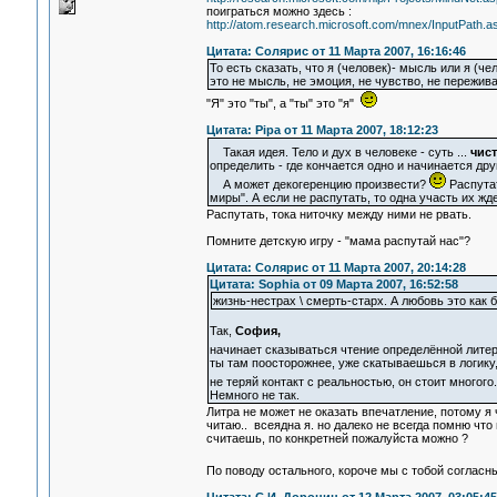
поиграться можно здесь :
http://atom.research.microsoft.com/mnex/InputPath.
Цитата: Солярис от 11 Марта 2007, 16:16:46
То есть сказать, что я (человек)- мысль или я (чел
это не мысль, не эмоция, не чувство, не переживан
"Я" это "ты", а "ты" это "я"
Цитата: Pipa от 11 Марта 2007, 18:12:23
Такая идея. Тело и дух в человеке - суть ...
чис
определить - где кончается одно и начинается дру
А может декогеренцию произвести?
Распутат
миры". А если не распутать, то одна участь их жд
Распутать, тока ниточку между ними не рвать.
Помните детскую игру - "мама распутай нас"?
Цитата: Солярис от 11 Марта 2007, 20:14:28
Цитата: Sophia от 09 Марта 2007, 16:52:58
жизнь-нестрах \ смерть-старх. А любовь это как
Так,
София,
начинает сказываться чтение определённой лит
ты там поосторожнее, уже скатываешься в логику
не теряй контакт с реальностью, он стоит многог
Немного не так.
Литра не может не оказать впечатление, потому я ч
читаю.. всеядна я. но далеко не всегда помню чт
считаешь, по конкретней пожалуйста можно ?
По поводу остального, короче мы с тобой согласн