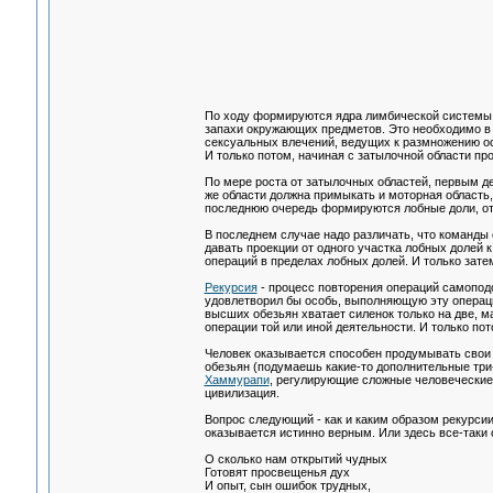
По ходу формируются ядра лимбической системы.
запахи окружающих предметов. Это необходимо в 
сексуальных влечений, ведущих к размножению о
И только потом, начиная с затылочной области про
По мере роста от затылочных областей, первым д
же области должна примыкать и моторная область
последнюю очередь формируются лобные доли, от
В последнем случае надо различать, что команды 
давать проекции от одного участка лобных долей 
операций в пределах лобных долей. И только зат
Рекурсия
- процесс повторения операций самоподо
удовлетворил бы особь, выполняющую эту операци
высших обезьян хватает силенок только на две, 
операции той или иной деятельности. И только по
Человек оказывается способен продумывать свои 
обезьян (подумаешь какие-то дополнительные три-
Хаммурапи
, регулирующие сложные человеческие
цивилизация.
Вопрос следующий - как и каким образом рекурсии
оказывается истинно верным. Или здесь все-так
О сколько нам открытий чудных
Готовят просвещенья дух
И опыт, сын ошибок трудных,