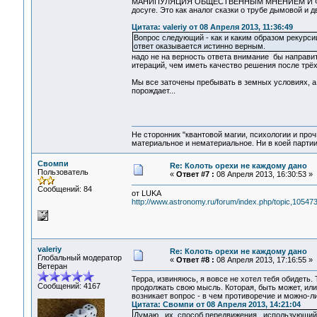
МАНИПУЛЯЦИЯ ОБЩЕСТВЕННЫМ МНЕНИЕМ И ФЕНОМ
досуге. Это как аналог сказки о трубе дымовой и 
Цитата: valeriy от 08 Апреля 2013, 11:36:49
Вопрос следующий - как и каким образом рекурсии
ответ оказывается истинно верным.
надо не на верность ответа внимание бы направит
итераций, чем иметь качество решения после трёх
Мы все заточены пребывать в земных условиях, а 
порождает...
Не сторонник "квантовой магии, психологии и проч
материальное и нематериальное. Ни в коей партии
Свомпи
Re: Колоть орехи не каждому дано
Пользователь
«
Ответ #7 :
08 Апреля 2013, 16:30:53 »
Сообщений: 84
от LUKA
http://www.astronomy.ru/forum/index.php/topic,105
valeriy
Re: Колоть орехи не каждому дано
Глобальный модератор
«
Ответ #8 :
08 Апреля 2013, 17:16:55 »
Ветеран
Терра, извиняюсь, я вовсе не хотел тебя обидеть.
Сообщений: 4167
продолжать свою мысль. Которая, быть может, или
возникает вопрос - в чем противоречие и можно-ли
Цитата: Свомпи от 08 Апреля 2013, 14:21:04
Думаю , их способ передвижения , использующий 5