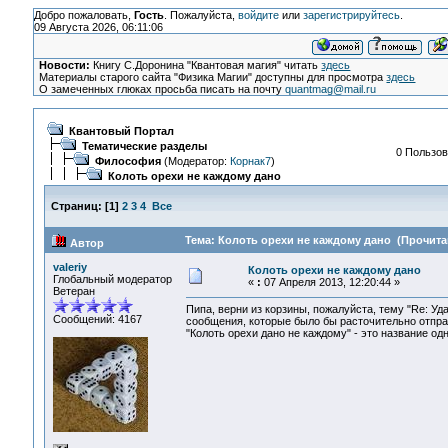
Добро пожаловать,
Гость
. Пожалуйста,
войдите
или
зарегистрируйтесь
.
09 Августа 2026, 06:11:06
Новости:
Книгу С.Доронина "Квантовая магия" читать
здесь
Материалы старого сайта "Физика Магии" доступны для просмотра
здесь
О замеченных глюках просьба писать на почту
quantmag@mail.ru
Квантовый Портал
Тематические разделы
0 Пользов
Философия
(Модератор:
Корнак7
)
Колоть орехи не каждому дано
Страниц:
[
1
]
2
3
4
Все
Тема: Колоть орехи не каждому дано (Прочитан
Автор
valeriy
Колоть орехи не каждому дано
Глобальный модератор
«
:
07 Апреля 2013, 12:20:44 »
Ветеран
Пипа, верни из корзины, пожалуйста, тему "Re: Уд
Сообщений: 4167
сообщения, которые было бы расточительно отправ
"Колоть орехи дано не каждому" - это название одн