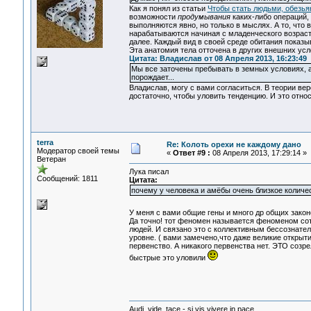
Как я понял из статьи
Чтобы стать людьми, обезья
возможности
продумывания
каких-либо операций,
выполняются явно, но только в мыслях. А то, что
нарабатываются начиная с младенческого возраста
далее. Каждый вид в своей среде обитания показыв
Эта анатомия тела отточена в других внешних усл
Цитата: Владислав от 08 Апреля 2013, 16:23:49
Мы все заточены пребывать в земных условиях, а
порождает...
Владислав, могу с вами согласиться. В теории вер
достаточно, чтобы уловить тенденцию. И это отно
terra
Re: Колоть орехи не каждому дано
Модератор своей темы
«
Ответ #9 :
08 Апреля 2013, 17:29:14 »
Ветеран
Лука писал
Сообщений: 1811
Цитата:
почему у человека и амёбы очень близкое колич
У меня с вами общие гены и много др общих зако
Да точно! тот феномен называется феноменом сот
людей. И связано это с коллективным бессознател
уровне. ( вами замечено,что даже великие откры
первенство. А никакого первенства нет. ЭТО соз
быстрые это уловили
Audi, vide, tace - si vis vivere in pace.