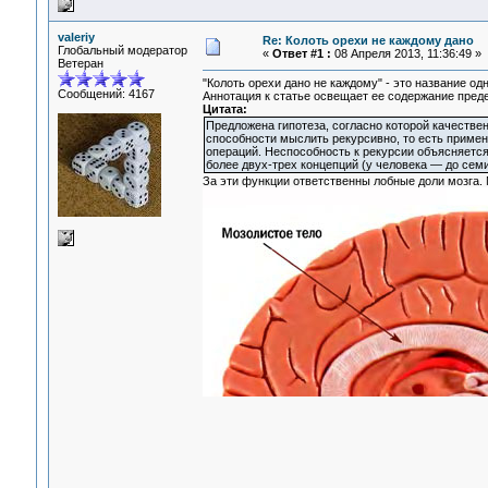
valeriy
Re: Колоть орехи не каждому дано
Глобальный модератор
«
Ответ #1 :
08 Апреля 2013, 11:36:49 »
Ветеран
"Колоть орехи дано не каждому" - это название одн
Сообщений: 4167
Аннотация к статье освещает ее содержание преде
Цитата:
Предложена гипотеза, согласно которой качестве
способности мыслить рекурсивно, то есть приме
операций. Неспособность к рекурсии объясняется
более двух-трех концепций (у человека — до семи
За эти функции ответственны лобные доли мозга. 