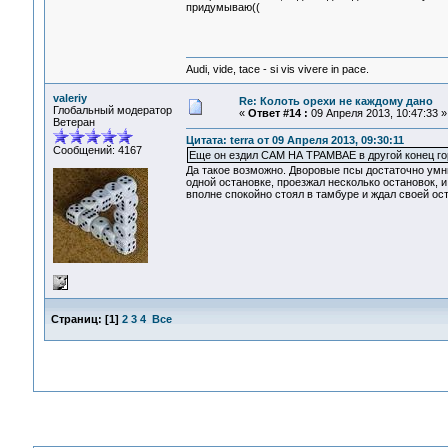
придумываю((
Audi, vide, tace - si vis vivere in pace.
valeriy
Re: Колоть орехи не каждому дано
Глобальный модератор
«
Ответ #14 :
09 Апреля 2013, 10:47:33 »
Ветеран
Цитата: terra от 09 Апреля 2013, 09:30:11
Сообщений: 4167
Еще он ездил САМ НА ТРАМВАЕ в другой конец гор
Да такое возможно. Дворовые псы достаточно умн
одной остановке, проезжал несколько остановок, и 
вполне спокойно стоял в тамбуре и ждал своей ос
Страниц:
[
1
]
2
3
4
Все