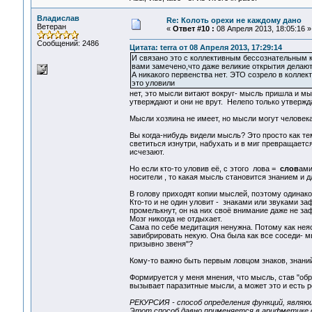
Владислав
Re: Колоть орехи не каждому дано
Ветеран
«
Ответ #10 :
08 Апреля 2013, 18:05:16 »
Сообщений: 2486
Цитата: terra от 08 Апреля 2013, 17:29:14
И связано это с коллективным бессознательным ка
вами замечено,что даже великие открытия делаю
А никакого первенства нет. ЭТО созрело в колл
это уловили
нет, это мысли витают вокруг- мысль пришла и мы
утверждают и они не врут. Нелепо только утвержда
Мысли хозяина не имеет, но мысли могут человек
Вы когда-нибудь видели мысль? Это просто как те
светиться изнутри, набухать и в миг превращаетс
исчезают.
Но если кто-то уловив её, с этого лова =
слов
ами
носители , то какая мысль становится знанием и д
В голову приходят копии мыслей, поэтому одинаков
Кто-то и не один уловит - знаками или звуками з
промелькнут, он на них своё внимание даже не заф
Мозг никогда не отдыхает.
Сама по себе медитация ненужна. Потому как неяс
завибрировать некую. Она была как все соседи- мы
призывно звеня"?
Кому-то важно быть первым ловцом знаков, знаний,
Формируется у меня мнения, что мысль, став "об
вызывает паразитные мысли, а может это и есть р
РЕКУРСИЯ - способ определения функций, являющ
Этот способ давно применяется в арифметике д