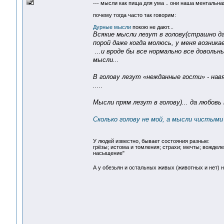
--- мысли как пища для ума .. они наша ментальная 
почему тогда часто так говорим:
Дурные мысли
покою не дают...
Всякие мысли лезут в голову(страшно да
порой даже когда молюсь, у меня возник
...и вроде бы все нормально все довольн
мысли...
В голову лезут «нежданные гости» - нав
.....
Мысли прям лезут в голову)... да любовь
Сколько голову не мой, а мысли чистыми
У людей известно, бывает состояния разные:
грёзы; истома и томления; страхи; мечты; вожделе
насыщение"
А у обезьян и остальных живых (животных и нет