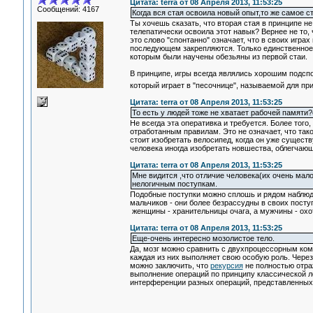
Цитата: terra от 08 Апреля 2013, 11:53:25
Сообщений: 4167
Когда вся стая освоила новый опыт,то же самое с
Ты хочешь сказать, что вторая стая в принципе н
телепатически освоила этот навык? Вернее не то, 
это слово "спонтанно" означает, что в своих игра
последующем закрепляются. Только единственное, 
которым были научены обезьяны из первой стаи.
В принципе, игры всегда являлись хорошим подспо
который играет в "песочнице", называемой для п
Цитата: terra от 08 Апреля 2013, 11:53:25
То есть у людей тоже не хватает рабочей памяти
Не всегда эта оперативка и требуется. Более тог
отработанным правилам. Это не означает, что так
стоит изобретать велосипед, когда он уже сущест
человека иногда изобретать новшества, облегчаю
Цитата: terra от 08 Апреля 2013, 11:53:25
Мне видится ,что отличие человека(их очень мал
нелогичным поступкам.
Подобные поступки можно сплошь и рядом наблюда
мальчиков - они более безрассудны в своих посту
женщины - хранительницы очага, а мужчины - охо
Цитата: terra от 08 Апреля 2013, 11:53:25
Еще-очень интересно мозолистое тело.
Да, мозг можно сравнить с двухпроцессорным ком
каждая из них выполняет свою особую роль. Чере
можно заключить, что
рекурсия
не полностью отра
выполнение операций по принципу классической л
интерференции разных операций, представленных, 