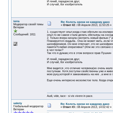
И гений, парадоксов друг,
И случай, бог изобретатель
terra
Re: Колоть орехи не каждому дано
Модератор своей темы
«
Ответ #2 :
08 Апреля 2013, 11:53:25 »
Ветеран
1. существует опыт,когда стаю обезъян на изолир
Сообщений: 1811
опыт,то же самое стали делать обезъяны на сосед
2. Только вчера начала смотреть новый фильм (" р
Планируется свадьба.. Она не может жить..если ч
шизофреников..Он мне отвечает..это не шизофрени
памяти?слабая оперативка? (Или же это связано 
в чел телах?
Так что я думаю,что в этом вопросе прав Пушкин
И гений, парадоксов друг,
И случай, бог изобретатель
Мне видится ,что отличие человека(их очень мал
поступкам. Хотя поступки свойственны уже и живо
мою руку,которой я замахиваюсь на нее ..а мне в г
Еще-очень интересно мозолистое тело. Когда откр
Audi, vide, tace - si vis vivere in pace.
valeriy
Re: Колоть орехи не каждому дано
Глобальный модератор
«
Ответ #3 :
08 Апреля 2013, 14:02:42 »
Ветеран