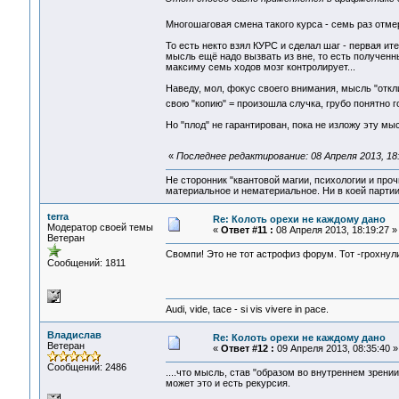
Многошаговая смена такого курса - семь раз отме
То есть некто взял КУРС и сделал шаг - первая и
мысль ещё надо вызвать из вне, то есть полученны
максиму семь ходов мозг контролирует...
Наведу, мол, фокус своего внимания, мысль "откл
свою "копию" = произошла случка, грубо понятно 
Но "плод" не гарантирован, пока не изложу эту мы
«
Последнее редактирование: 08 Апреля 2013, 18
Не сторонник "квантовой магии, психологии и проч
материальное и нематериальное. Ни в коей партии
terra
Re: Колоть орехи не каждому дано
Модератор своей темы
«
Ответ #11 :
08 Апреля 2013, 18:19:27 »
Ветеран
Свомпи! Это не тот астрофиз форум. Тот -грохнул
Сообщений: 1811
Audi, vide, tace - si vis vivere in pace.
Владислав
Re: Колоть орехи не каждому дано
Ветеран
«
Ответ #12 :
09 Апреля 2013, 08:35:40 »
Сообщений: 2486
....что мысль, став "образом во внутреннем зрен
может это и есть рекурсия.