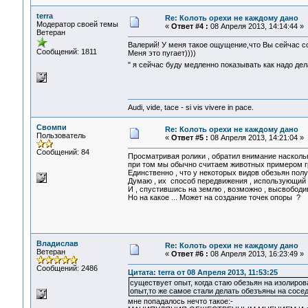
terra
Re: Колоть орехи не каждому дано
Модератор своей темы
«
Ответ #4 :
08 Апреля 2013, 14:14:44 »
Ветеран
Валерий! У меня такое ощущение,что Вы сейчас со
Сообщений: 1811
Меня это пугает))))
" я сейчас буду медленно показывать как надо дел
Audi, vide, tace - si vis vivere in pace.
Свомпи
Re: Колоть орехи не каждому дано
Пользователь
«
Ответ #5 :
08 Апреля 2013, 14:21:04 »
Сообщений: 84
Просматривая ролики , обратил внимание насколь
при том мы обычно считаем животных примером г
Единственно , что у некоторых видов обезьян полу
Думаю , их способ передвижения , использующий 5 
И , спустившись на землю , возможно , высвободи
Но на какое ... Может на создание точек опоры ?
Владислав
Re: Колоть орехи не каждому дано
Ветеран
«
Ответ #6 :
08 Апреля 2013, 16:23:49 »
Сообщений: 2486
Цитата: terra от 08 Апреля 2013, 11:53:25
существует опыт, когда стаю обезьян на изолиро
опыт,то же самое стали делать обезъяны на сосед
мне попадалось нечто такое:-