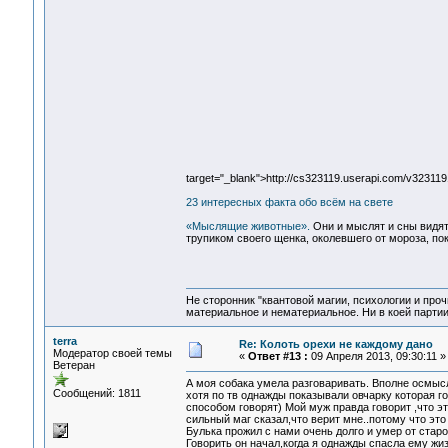
target="_blank">http://cs323119.userapi.com/v3231
23 интересных факта обо всём на свете
«Мыслящие животные».
Они и мыслят и сны видят.
трупиком своего щенка, околевшего от мороза, пок
Не сторонник "квантовой магии, психологии и проч
материальное и нематериальное. Ни в коей партии
terra
Re: Колоть орехи не каждому дано
Модератор своей темы
«
Ответ #13 :
09 Апреля 2013, 09:30:11 »
Ветеран
А моя собака умела разговаривать. Вполне осмысл
Сообщений: 1811
хотя по тв однажды показывали овчарку которая г
способом говорят) Мой муж правда говорит ,что эт
сильный маг сказал,что верит мне..потому что это
Булька прожил с нами очень долго и умер от стар
Говорить он начал,когда я однажды спасла ему жизн